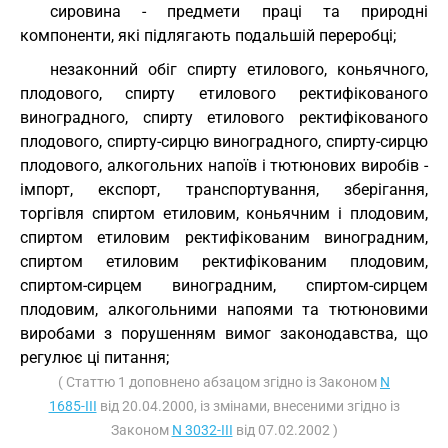
сировина - предмети праці та природні
компоненти, які підлягають подальшій переробці;
незаконний обіг спирту етилового, коньячного,
плодового, спирту етилового ректифікованого
виноградного, спирту етилового ректифікованого
плодового, спирту-сирцю виноградного, спирту-сирцю
плодового, алкогольних напоїв і тютюнових виробів -
імпорт, експорт, транспортування, зберігання,
торгівля спиртом етиловим, коньячним і плодовим,
спиртом етиловим ректифікованим виноградним,
спиртом етиловим ректифікованим плодовим,
спиртом-сирцем виноградним, спиртом-сирцем
плодовим, алкогольними напоями та тютюновими
виробами з порушенням вимог законодавства, що
регулює ці питання;
( Статтю 1 доповнено абзацом згідно із Законом
N
1685-III
від 20.04.2000, із змінами, внесеними згідно із
Законом
N 3032-III
від 07.02.2002 )