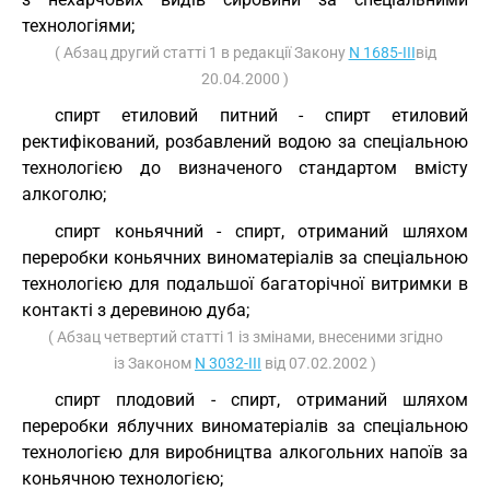
технологіями;
( Абзац другий статті 1 в редакції Закону
N 1685-III
від
20.04.2000 )
спирт етиловий питний - спирт етиловий
ректифікований, розбавлений водою за спеціальною
технологією до визначеного стандартом вмісту
алкоголю;
спирт коньячний - спирт, отриманий шляхом
переробки коньячних виноматеріалів за спеціальною
технологією для подальшої багаторічної витримки в
контакті з деревиною дуба;
( Абзац четвертий статті 1 із змінами, внесеними згідно
із Законом
N 3032-III
від 07.02.2002 )
спирт плодовий - спирт, отриманий шляхом
переробки яблучних виноматеріалів за спеціальною
технологією для виробництва алкогольних напоїв за
коньячною технологією;