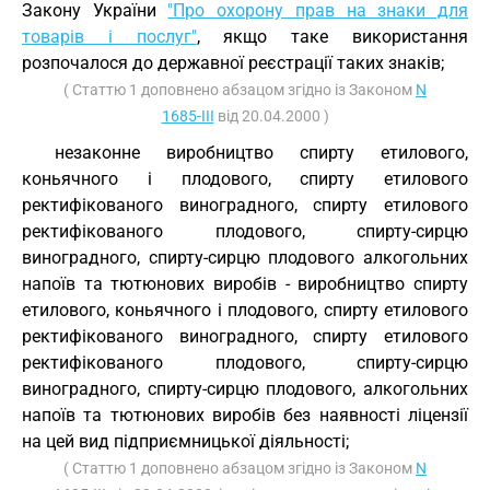
Закону України
"Про охорону прав на знаки для
товарів і послуг"
, якщо таке використання
розпочалося до державної реєстрації таких знаків;
( Статтю 1 доповнено абзацом згідно із Законом
N
1685-III
від 20.04.2000 )
незаконне виробництво спирту етилового,
коньячного і плодового, спирту етилового
ректифікованого виноградного, спирту етилового
ректифікованого плодового, спирту-сирцю
виноградного, спирту-сирцю плодового алкогольних
напоїв та тютюнових виробів - виробництво спирту
етилового, коньячного і плодового, спирту етилового
ректифікованого виноградного, спирту етилового
ректифікованого плодового, спирту-сирцю
виноградного, спирту-сирцю плодового, алкогольних
напоїв та тютюнових виробів без наявності ліцензії
на цей вид підприємницької діяльності;
( Статтю 1 доповнено абзацом згідно із Законом
N