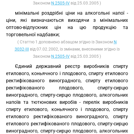
Законом
N 2505-IV
від 25.03.2005 )
мінімальні роздрібні ціни на алкогольні напої -
ціни, які визначаються виходячи з мінімальних
оптово-відпускних цін на цю продукцію та
торговельної надбавки;
( Статтю 1 доповнено абзацом згідно із Законом
N
3032-III
від 07.02.2002, із змінами, внесеними згідно із
Законом
N 2505-IV
від 25.03.2005 )
Єдиний державний реєстр виробників спирту
етилового, коньячного і плодового, спирту етилового
ректифікованого виноградного, спирту етилового
ректифікованого плодового, спирту-сирцю
виноградного, спирту-сирцю плодового, алкогольних
напоїв та тютюнових виробів - перелік виробників
спирту етилового, коньячного і плодового, спирту
етилового ректифікованого виноградного, спирту
етилового ректифікованого плодового, спирту-сирцю
виноградного, спирту-сирцю плодового, алкогольних