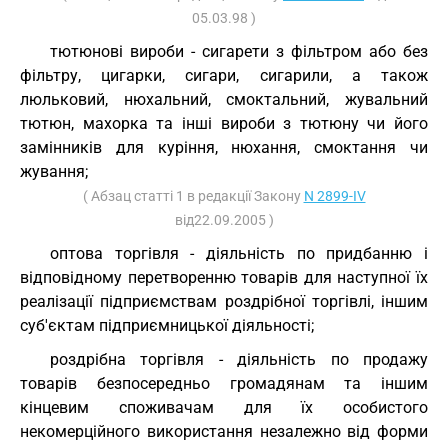
05.03.98 )
тютюнові вироби - сигарети з фільтром або без
фільтру, цигарки, сигари, сигарили, а також
люльковий, нюхальний, смоктальний, жувальний
тютюн, махорка та інші вироби з тютюну чи його
замінників для куріння, нюхання, смоктання чи
жування;
( Абзац статті 1 в редакції Закону
N 2899-IV
від22.09.2005 )
оптова торгівля - діяльність по придбанню і
відповідному перетворенню товарів для наступної їх
реалізації підприємствам роздрібної торгівлі, іншим
суб'єктам підприємницької діяльності;
роздрібна торгівля - діяльність по продажу
товарів безпосередньо громадянам та іншим
кінцевим споживачам для їх особистого
некомерційного використання незалежно від форми