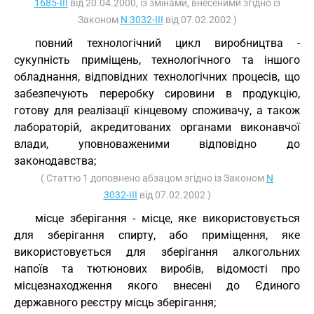
1685-III
від 20.04.2000, із змінами, внесеними згідно із
Законом
N 3032-III
від 07.02.2002 )
повний технологічний цикл виробництва -
сукупність приміщень, технологічного та іншого
обладнання, відповідних технологічних процесів, що
забезпечують переробку сировини в продукцію,
готову для реалізації кінцевому споживачу, а також
лабораторій, акредитованих органами виконавчої
влади, уповноваженими відповідно до
законодавства;
( Статтю 1 доповнено абзацом згідно із Законом
N
3032-III
від 07.02.2002 )
місце зберігання - місце, яке використовується
для зберігання спирту, або приміщення, яке
використовується для зберігання алкогольних
напоїв та тютюнових виробів, відомості про
місцезнаходження якого внесені до Єдиного
державного реєстру місць зберігання;