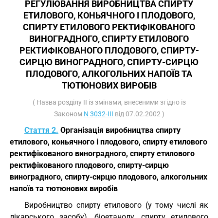
РЕГУЛЮВАННЯ ВИРОБНИЦТВА СПИРТУ
ЕТИЛОВОГО, КОНЬЯЧНОГО І ПЛОДОВОГО,
СПИРТУ ЕТИЛОВОГО РЕКТИФІКОВАНОГО
ВИНОГРАДНОГО, СПИРТУ ЕТИЛОВОГО
РЕКТИФІКОВАНОГО ПЛОДОВОГО, СПИРТУ-
СИРЦЮ ВИНОГРАДНОГО, СПИРТУ-СИРЦЮ
ПЛОДОВОГО, АЛКОГОЛЬНИХ НАПОЇВ ТА
ТЮТЮНОВИХ ВИРОБІВ
( Назва розділу II із змінами, внесеними згідно із
Законом
N 3032-III
від 07.02.2002 )
Стаття 2.
Організація виробництва спирту
етилового, коньячного і плодового, спирту етилового
ректифікованого виноградного, спирту етилового
ректифікованого плодового, спирту-сирцю
виноградного, спирту-сирцю плодового, алкогольних
напоїв та тютюнових виробів
Виробництво спирту етилового (у тому числі як
лікарського засобу), біоетанолу, спирту етилового