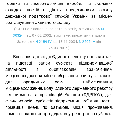
горілка та лікеро-горілчані вироби. На акцизних
складах постійно діють представники органу
державної податкової служби України за місцем
розташування акцизного складу.
( Статтю 2 доповнено частиною згідно із Законом
N
3032-III
від 07.02.2002; із змінами, внесеними згідно із
Законами
N 2189-IV
від 18.11.2004,
N 2505-IV
від
25.03.2005 )
Внесення даних до Єдиного реєстру проводиться
на підставі заяви суб'єкта підприємницької
діяльності з обов'язковим зазначенням
місцезнаходження місця зберігання спирту, а також:
для юридичних осіб - найменування,
місцезнаходження, коду Єдиного державного реєстру
підприємств та організацій України (ЄДРПОУ), для
фізичних осіб - суб'єктів підприємницької діяльності -
прізвища, імені, по батькові, місця проживання,
номера свідоцтва про державну реєстрацію суб'єкта