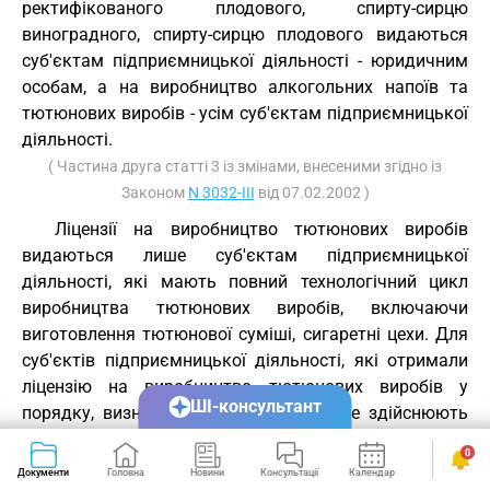
ректифікованого плодового, спирту-сирцю
виноградного, спирту-сирцю плодового видаються
суб'єктам підприємницької діяльності - юридичним
особам, а на виробництво алкогольних напоїв та
тютюнових виробів - усім суб'єктам підприємницької
діяльності.
( Частина друга статті 3 із змінами, внесеними згідно із
Законом
N 3032-III
від 07.02.2002 )
Ліцензії на виробництво тютюнових виробів
видаються лише суб'єктам підприємницької
діяльності, які мають повний технологічний цикл
виробництва тютюнових виробів, включаючи
виготовлення тютюнової суміші, сигаретні цехи. Для
суб'єктів підприємницької діяльності, які отримали
ліцензію на виробництво тютюнових виробів у
ШІ-консультант
порядку, визначеному законом, але не здійснюють
повного циклу виробництва тютюнових виробів,
0
ліцензія дійсна до кінця її строку.
Документи
Головна
Новини
Консультації
Календар
Сервіси