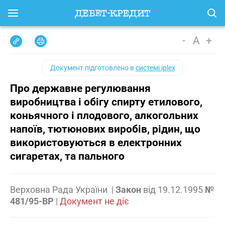
-
A
+
Документ підготовлено в
системі iplex
Про державне регулювання
виробництва і обігу спирту етилового,
коньячного і плодового, алкогольних
напоїв, тютюнових виробів, рідин, що
використовуються в електронних
сигаретах, та пального
Верховна Рада України
|
Закон
від
19.12.1995
№
481/95-ВР
|
Документ не діє