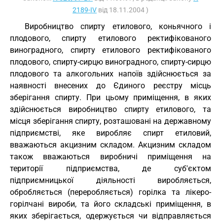
2189-IV
від 18.11.2004 )
Виробництво спирту етилового, коньячного і
плодового, спирту етилового ректифікованого
виноградного, спирту етилового ректифікованого
плодового, спирту-сирцю виноградного, спирту-сирцю
плодового та алкогольних напоїв здійснюється за
наявності внесених до Єдиного реєстру місць
зберігання спирту. При цьому приміщення, в яких
здійснюється виробництво спирту етилового, та
місця зберігання спирту, розташовані на державному
підприємстві, яке виробляє спирт етиловий,
вважаються акцизним складом. Акцизним складом
також вважаються виробничі приміщення на
території підприємства, де суб'єктом
підприємницької діяльності виробляється,
обробляється (переробляється) горілка та лікеро-
горілчані вироби, та його складські приміщення, в
яких зберігається, одержується чи відправляється