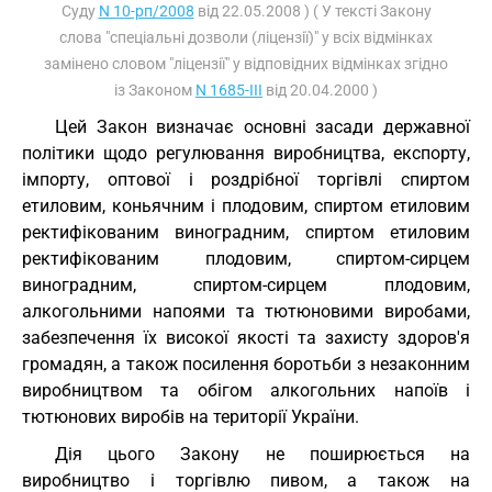
Суду
N 10-рп/2008
від 22.05.2008 ) ( У тексті Закону
слова "спеціальні дозволи (ліцензії)" у всіх відмінках
замінено словом "ліцензії" у відповідних відмінках згідно
із Законом
N 1685-III
від 20.04.2000 )
Цей Закон визначає основні засади державної
політики щодо регулювання виробництва, експорту,
імпорту, оптової і роздрібної торгівлі спиртом
етиловим, коньячним і плодовим, спиртом етиловим
ректифікованим виноградним, спиртом етиловим
ректифікованим плодовим, спиртом-сирцем
виноградним, спиртом-сирцем плодовим,
алкогольними напоями та тютюновими виробами,
забезпечення їх високої якості та захисту здоров'я
громадян, а також посилення боротьби з незаконним
виробництвом та обігом алкогольних напоїв і
тютюнових виробів на території України.
Дія цього Закону не поширюється на
виробництво і торгівлю пивом, а також на