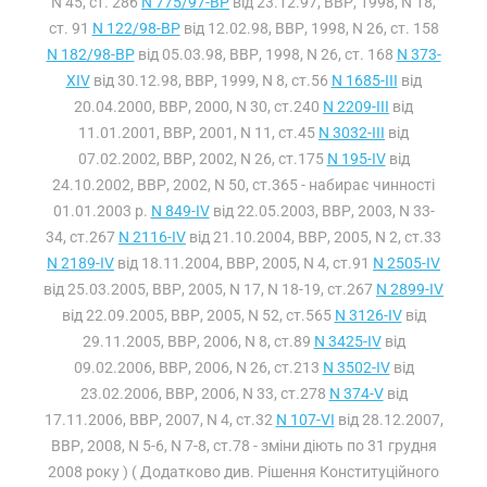
N 45, ст. 286
N 775/97-ВР
від 23.12.97, ВВР, 1998, N 18,
ст. 91
N 122/98-ВР
від 12.02.98, ВВР, 1998, N 26, ст. 158
N 182/98-ВР
від 05.03.98, ВВР, 1998, N 26, ст. 168
N 373-
XIV
від 30.12.98, ВВР, 1999, N 8, ст.56
N 1685-III
від
20.04.2000, ВВР, 2000, N 30, ст.240
N 2209-III
від
11.01.2001, ВВР, 2001, N 11, ст.45
N 3032-III
від
07.02.2002, ВВР, 2002, N 26, ст.175
N 195-IV
від
24.10.2002, ВВР, 2002, N 50, ст.365 - набирає чинності
01.01.2003 р.
N 849-IV
від 22.05.2003, ВВР, 2003, N 33-
34, ст.267
N 2116-IV
від 21.10.2004, ВВР, 2005, N 2, ст.33
N 2189-IV
від 18.11.2004, ВВР, 2005, N 4, ст.91
N 2505-IV
від 25.03.2005, ВВР, 2005, N 17, N 18-19, ст.267
N 2899-IV
від 22.09.2005, ВВР, 2005, N 52, ст.565
N 3126-IV
від
29.11.2005, ВВР, 2006, N 8, ст.89
N 3425-IV
від
09.02.2006, ВВР, 2006, N 26, ст.213
N 3502-IV
від
23.02.2006, ВВР, 2006, N 33, ст.278
N 374-V
від
17.11.2006, ВВР, 2007, N 4, ст.32
N 107-VI
від 28.12.2007,
ВВР, 2008, N 5-6, N 7-8, ст.78 - зміни діють по 31 грудня
2008 року ) ( Додатково див. Рішення Конституційного