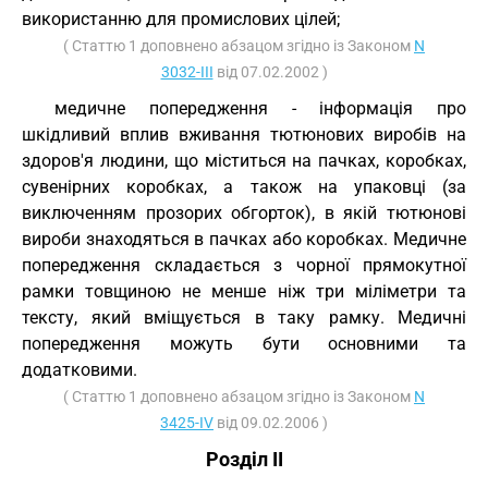
використанню для промислових цілей;
( Статтю 1 доповнено абзацом згідно із Законом
N
3032-III
від 07.02.2002 )
медичне попередження - інформація про
шкідливий вплив вживання тютюнових виробів на
здоров'я людини, що міститься на пачках, коробках,
сувенірних коробках, а також на упаковці (за
виключенням прозорих обгорток), в якій тютюнові
вироби знаходяться в пачках або коробках. Медичне
попередження складається з чорної прямокутної
рамки товщиною не менше ніж три міліметри та
тексту, який вміщується в таку рамку. Медичні
попередження можуть бути основними та
додатковими.
( Статтю 1 доповнено абзацом згідно із Законом
N
3425-IV
від 09.02.2006 )
Розділ II