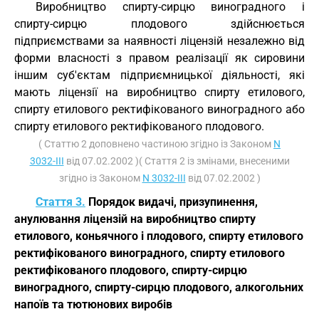
Виробництво спирту-сирцю виноградного і
спирту-сирцю плодового здійснюється
підприємствами за наявності ліцензій незалежно від
форми власності з правом реалізації як сировини
іншим суб'єктам підприємницької діяльності, які
мають ліцензії на виробництво спирту етилового,
спирту етилового ректифікованого виноградного або
спирту етилового ректифікованого плодового.
( Статтю 2 доповнено частиною згідно із Законом
N
3032-III
від 07.02.2002 )( Стаття 2 із змінами, внесеними
згідно із Законом
N 3032-III
від 07.02.2002 )
Стаття 3.
Порядок видачі, призупинення,
анулювання ліцензій на виробництво спирту
етилового, коньячного і плодового, спирту етилового
ректифікованого виноградного, спирту етилового
ректифікованого плодового, спирту-сирцю
виноградного, спирту-сирцю плодового, алкогольних
напоїв та тютюнових виробів