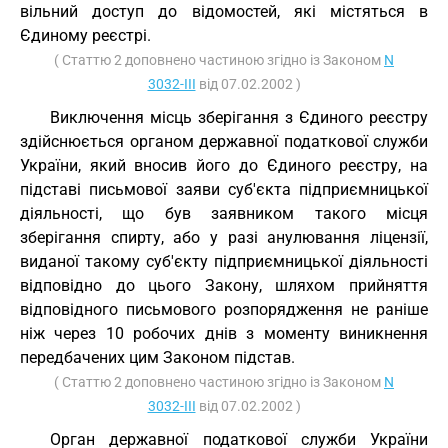
вільний доступ до відомостей, які містяться в
Єдиному реєстрі.
( Статтю 2 доповнено частиною згідно із Законом
N
3032-III
від 07.02.2002 )
Виключення місць зберігання з Єдиного реєстру
здійснюється органом державної податкової служби
України, який вносив його до Єдиного реєстру, на
підставі письмової заяви суб'єкта підприємницької
діяльності, що був заявником такого місця
зберігання спирту, або у разі анулювання ліцензії,
виданої такому суб'єкту підприємницької діяльності
відповідно до цього Закону, шляхом прийняття
відповідного письмового розпорядження не раніше
ніж через 10 робочих днів з моменту виникнення
передбачених цим Законом підстав.
( Статтю 2 доповнено частиною згідно із Законом
N
3032-III
від 07.02.2002 )
Орган державної податкової служби України