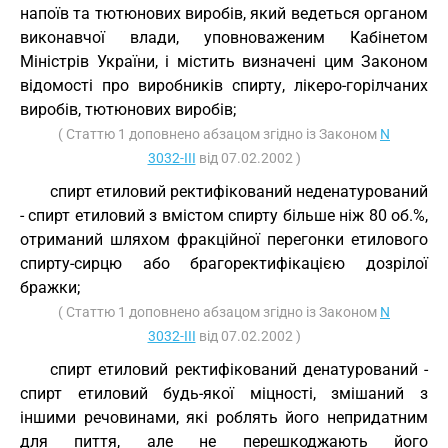
напоїв та тютюнових виробів, який ведеться органом
виконавчої влади, уповноваженим Кабінетом
Міністрів України, і містить визначені цим Законом
відомості про виробників спирту, лікеро-горілчаних
виробів, тютюнових виробів;
( Статтю 1 доповнено абзацом згідно із Законом
N
3032-III
від 07.02.2002 )
спирт етиловий ректифікований неденатурований
- спирт етиловий з вмістом спирту більше ніж 80 об.%,
отриманий шляхом фракційної перегонки етилового
спирту-сирцю або брагоректифікацією дозрілої
бражки;
( Статтю 1 доповнено абзацом згідно із Законом
N
3032-III
від 07.02.2002 )
спирт етиловий ректифікований денатурований -
спирт етиловий будь-якої міцності, змішаний з
іншими речовинами, які роблять його непридатним
для пиття, але не перешкоджають його