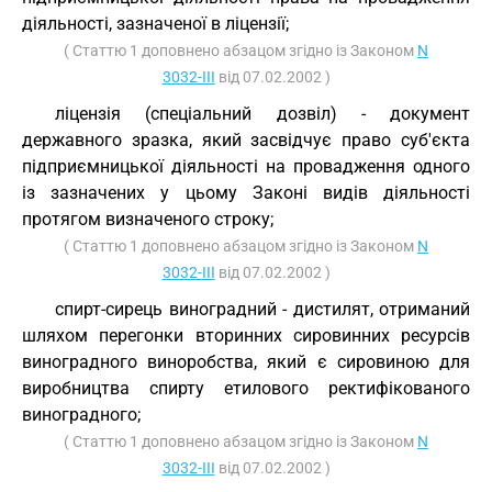
діяльності, зазначеної в ліцензії;
( Статтю 1 доповнено абзацом згідно із Законом
N
3032-III
від 07.02.2002 )
ліцензія (спеціальний дозвіл) - документ
державного зразка, який засвідчує право суб'єкта
підприємницької діяльності на провадження одного
із зазначених у цьому Законі видів діяльності
протягом визначеного строку;
( Статтю 1 доповнено абзацом згідно із Законом
N
3032-III
від 07.02.2002 )
спирт-сирець виноградний - дистилят, отриманий
шляхом перегонки вторинних сировинних ресурсів
виноградного виноробства, який є сировиною для
виробництва спирту етилового ректифікованого
виноградного;
( Статтю 1 доповнено абзацом згідно із Законом
N
3032-III
від 07.02.2002 )