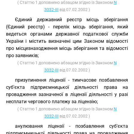
( Статтю 1 доповнено абзацом згідно із Законом
N
3032-III
від 07.02.2002 )
Єдиний державний реєстр місць зберігання
(Єдиний реєстр) - перелік місць зберігання, який
ведеться органами державної податкової служби
України і містить визначені цим Законом відомості
про місцезнаходження місць зберігання та відомості
про заявників;
( Статтю 1 доповнено абзацом згідно із Законом
N
3032-III
від 07.02.2002 )
призупинення ліцензії - тимчасове позбавлення
суб'єкта підприємницької діяльності права на
провадження зазначеної в ліцензії діяльності у разі
несплати чергового платежу за ліцензію;
( Статтю 1 доповнено абзацом згідно із Законом
N
3032-III
від 07.02.2002 )
анулювання ліцензії - позбавлення суб'єкта
підприємницької діяльності права на провадження