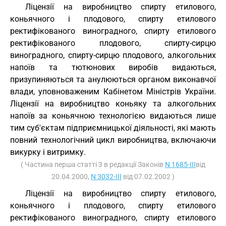
Ліцензії на виробництво спирту етилового,
коньячного і плодового, спирту етилового
ректифікованого виноградного, спирту етилового
ректифікованого плодового, спирту-сирцю
виноградного, спирту-сирцю плодового, алкогольних
напоїв та тютюнових виробів видаються,
призупиняються та анулюються органом виконавчої
влади, уповноваженим Кабінетом Міністрів України.
Ліцензії на виробництво коньяку та алкогольних
напоїв за коньячною технологією видаються лише
тим суб'єктам підприємницької діяльності, які мають
повний технологічний цикл виробництва, включаючи
викурку і витримку.
( Частина перша статті 3 в редакції Законів
N 1685-III
від
20.04.2000,
N 3032-III
від 07.02.2002 )
Ліцензії на виробництво спирту етилового,
коньячного і плодового, спирту етилового
ректифікованого виноградного, спирту етилового