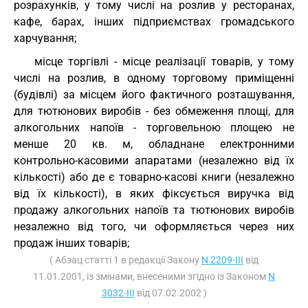
розрахунків, у тому числі на розлив у ресторанах,
кафе, барах, інших підприємствах громадського
харчування;
місце торгівлі - місце реалізації товарів, у тому
числі на розлив, в одному торговому приміщенні
(будівлі) за місцем його фактичного розташування,
для тютюнових виробів - без обмеження площі, для
алкогольних напоїв - торговельною площею не
менше 20 кв. м, обладнане електронними
контрольно-касовими апаратами (незалежно від їх
кількості) або де є товарно-касові книги (незалежно
від їх кількості), в яких фіксується виручка від
продажу алкогольних напоїв та тютюнових виробів
незалежно від того, чи оформляється через них
продаж інших товарів;
( Абзац статті 1 в редакції Закону
N 2209-III
від
11.01.2001, із змінами, внесеними згідно із Законом
N
3032-III
від 07.02.2002 )