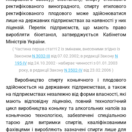
ректифікованого виноградного, спирту етилового
ректифікованого плодового може здійснюватися
лише на державних підприємствах за наявності у них
ліцензій. Перелік підприємств, що мають право
виробляти біоетанол, затверджується Кабінетом
Міністрів України.
( Частина перша статті 2 із змінами, внесеними згідно із
Законом
N 3032-III
від 07.02.2002; в редакції Закону
N
195-IV
від 24.10.2002 - набирає чинності з 01.01.2003
року, в редакції Закону
N 3502-IV
від 23.02.2006 )
Виробництво спирту коньячного і плодового
здійснюється на державних підприємствах, а також
на підприємствах незалежно від форми власності, які
мають відповідну ліцензію, повний технологічний
цикл виробництва коньяку та алкогольних напоїв за
коньячною технологією, забезпечені спеціальною
тарою для витримки спиртів, кваліфікованими
фахівцями і виробляють зазначені спирти лише для