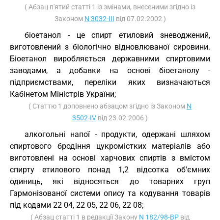
( Абзац п'ятий статті 1 із змінами, внесеними згідно із
Законом
N 3032-III
від 07.02.2002 )
біоетанол - це спирт етиловий зневоджений,
виготовлений з біологічно відновлюваної сировини.
Біоетанол виробляється державними спиртовими
заводами, а добавки на основі біоетанолу -
підприємствами, переліки яких визначаються
Кабінетом Міністрів України;
( Статтю 1 доповнено абзацом згідно із Законом
N
3502-IV
від 23.02.2006 )
алкогольні напої - продукти, одержані шляхом
спиртового бродіння цукромістких матеріалів або
виготовлені на основі харчових спиртів з вмістом
спирту етилового понад 1,2 відсотка об'ємних
одиниць, які відносяться до товарних груп
Гармонізованої системи опису та кодування товарів
під кодами 22 04, 22 05, 22 06, 22 08;
( Абзац статті 1 в редакції Закону
N 182/98-ВР
від