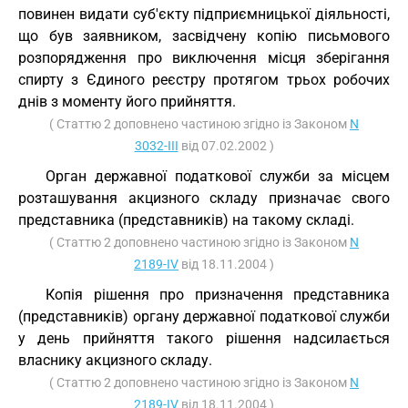
повинен видати суб'єкту підприємницької діяльності,
що був заявником, засвідчену копію письмового
розпорядження про виключення місця зберігання
спирту з Єдиного реєстру протягом трьох робочих
днів з моменту його прийняття.
( Статтю 2 доповнено частиною згідно із Законом
N
3032-III
від 07.02.2002 )
Орган державної податкової служби за місцем
розташування акцизного складу призначає свого
представника (представників) на такому складі.
( Статтю 2 доповнено частиною згідно із Законом
N
2189-IV
від 18.11.2004 )
Копія рішення про призначення представника
(представників) органу державної податкової служби
у день прийняття такого рішення надсилається
власнику акцизного складу.
( Статтю 2 доповнено частиною згідно із Законом
N
2189-IV
від 18.11.2004 )