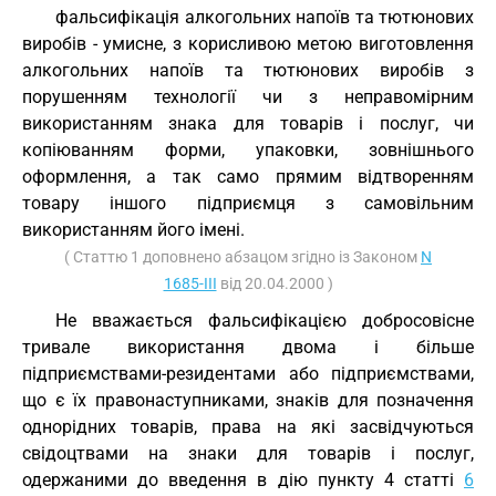
фальсифікація алкогольних напоїв та тютюнових
виробів - умисне, з корисливою метою виготовлення
алкогольних напоїв та тютюнових виробів з
порушенням технології чи з неправомірним
використанням знака для товарів і послуг, чи
копіюванням форми, упаковки, зовнішнього
оформлення, а так само прямим відтворенням
товару іншого підприємця з самовільним
використанням його імені.
( Статтю 1 доповнено абзацом згідно із Законом
N
1685-III
від 20.04.2000 )
Не вважається фальсифікацією добросовісне
тривале використання двома і більше
підприємствами-резидентами або підприємствами,
що є їх правонаступниками, знаків для позначення
однорідних товарів, права на які засвідчуються
свідоцтвами на знаки для товарів і послуг,
одержаними до введення в дію пункту 4 статті
6