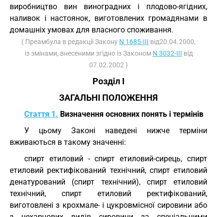
виробництво вин виноградних і плодово-ягідних,
наливок і настоянок, виготовлених громадянами в
домашніх умовах для власного споживання.
( Преамбула в редакції Закону
N 1685-III
від20.04.2000,
із змінами, внесеними згідно із Законом
N 3032-III
від
07.02.2002 )
Розділ I
ЗАГАЛЬНІ ПОЛОЖЕННЯ
Стаття 1.
Визначення основних понять і термінів
У цьому Законі наведені нижче терміни
вживаються в такому значенні:
спирт етиловий - спирт етиловий-сирець, спирт
етиловий ректифікований технічний, спирт етиловий
денатурований (спирт технічний), спирт етиловий
технічний, спирт етиловий ректифікований,
виготовлені з крохмале- і цукровмісної сировини або
з нехарчових видів сировини за спеціальними