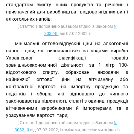
стандартом вмісту інших продуктів та речовин і
призначений для виробництва плодово-ягідних вин і
алкогольних напоїв;
( Статтю 1 доповнено абзацом згідно із Законом
N
3032-III
від 07.02.2002 )
мінімальні оптово-відпускні ціни на алкогольні
напої - ціни, які визначаються за кодами виробів
Української класифікації товарів
зовнішньоекономічної діяльності за 1 літр 100-
відсоткового спирту, обраховані виходячи з
найнижчої оптової ціни на вітчизняну або
контрактної вартості на імпортну продукцію та
податків і зборів, які відповідно до чинного
законодавства підлягають сплаті з одиниці продукції
вітчизняними виробниками й імпортерами, та з
урахуванням вартості тари;
( Статтю 1 доповнено абзацом згідно із Законом
N
3032-III
від 07.02.2002, із змінами, внесеними згідно із