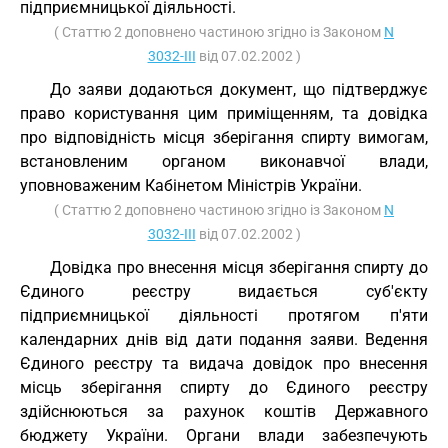
підприємницької діяльності.
( Статтю 2 доповнено частиною згідно із Законом
N
3032-III
від 07.02.2002 )
До заяви додаються документ, що підтверджує
право користування цим приміщенням, та довідка
про відповідність місця зберігання спирту вимогам,
встановленим органом виконавчої влади,
уповноваженим Кабінетом Міністрів України.
( Статтю 2 доповнено частиною згідно із Законом
N
3032-III
від 07.02.2002 )
Довідка про внесення місця зберігання спирту до
Єдиного реєстру видається суб'єкту
підприємницької діяльності протягом п'яти
календарних днів від дати подання заяви. Ведення
Єдиного реєстру та видача довідок про внесення
місць зберігання спирту до Єдиного реєстру
здійснюються за рахунок коштів Державного
бюджету України. Органи влади забезпечують