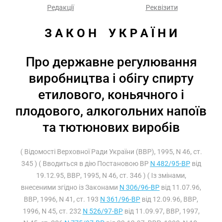
Редакції
Реквізити
З А К О Н    У К Р А Ї Н И
Про державне регулювання
виробництва і обігу спирту
етилового, коньячного і
плодового, алкогольних напоїв
та тютюнових виробів
( Відомості Верховної Ради України (ВВР), 1995, N 46, ст.
345 ) ( Вводиться в дію Постановою ВР
N 482/95-ВР
від
19.12.95, ВВР, 1995, N 46, ст. 346 ) ( Із змінами,
внесеними згідно із Законами
N 306/96-ВР
від 11.07.96,
ВВР, 1996, N 41, ст. 193
N 361/96-ВР
від 12.09.96, ВВР,
1996, N 45, ст. 232
N 526/97-ВР
від 11.09.97, ВВР, 1997,