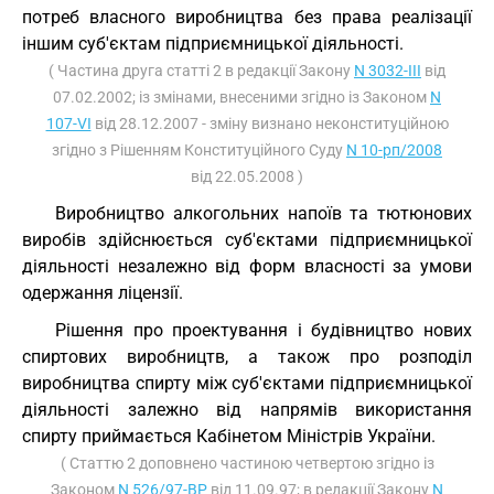
потреб власного виробництва без права реалізації
іншим суб'єктам підприємницької діяльності.
( Частина друга статті 2 в редакції Закону
N 3032-III
від
07.02.2002; із змінами, внесеними згідно із Законом
N
107-VI
від 28.12.2007 - зміну визнано неконституційною
згідно з Рішенням Конституційного Суду
N 10-рп/2008
від 22.05.2008 )
Виробництво алкогольних напоїв та тютюнових
виробів здійснюється суб'єктами підприємницької
діяльності незалежно від форм власності за умови
одержання ліцензії.
Рішення про проектування і будівництво нових
спиртових виробництв, а також про розподіл
виробництва спирту між суб'єктами підприємницької
діяльності залежно від напрямів використання
спирту приймається Кабінетом Міністрів України.
( Статтю 2 доповнено частиною четвертою згідно із
Законом
N 526/97-ВР
від 11.09.97; в редакції Закону
N