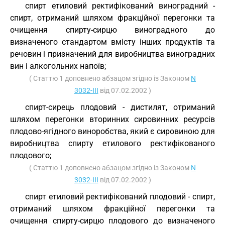
спирт етиловий ректифікований виноградний -
спирт, отриманий шляхом фракційної перегонки та
очищення спирту-сирцю виноградного до
визначеного стандартом вмісту інших продуктів та
речовин і призначений для виробництва виноградних
вин і алкогольних напоїв;
( Статтю 1 доповнено абзацом згідно із Законом
N
3032-III
від 07.02.2002 )
спирт-сирець плодовий - дистилят, отриманий
шляхом перегонки вторинних сировинних ресурсів
плодово-ягідного виноробства, який є сировиною для
виробництва спирту етилового ректифікованого
плодового;
( Статтю 1 доповнено абзацом згідно із Законом
N
3032-III
від 07.02.2002 )
спирт етиловий ректифікований плодовий - спирт,
отриманий шляхом фракційної перегонки та
очищення спирту-сирцю плодового до визначеного