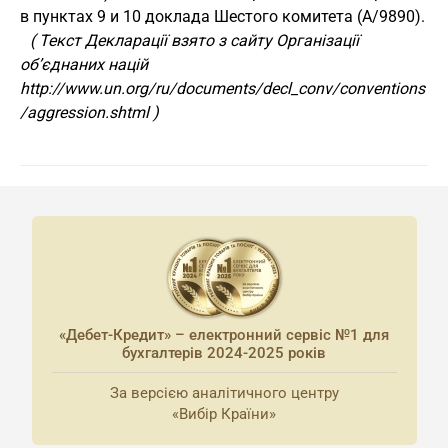
в пунктах 9 и 10 доклада Шестого комитета (А/9890).
( Текст Декларації взято з сайту Організації
об’єднаних націй
http://www.un.org/ru/documents/decl_conv/conventions
/aggression.shtml )
«Дебет-Кредит» – електронний сервіс №1 для
бухгалтерів 2024-2025 років
За версією аналітичного центру
«Вибір Країни»