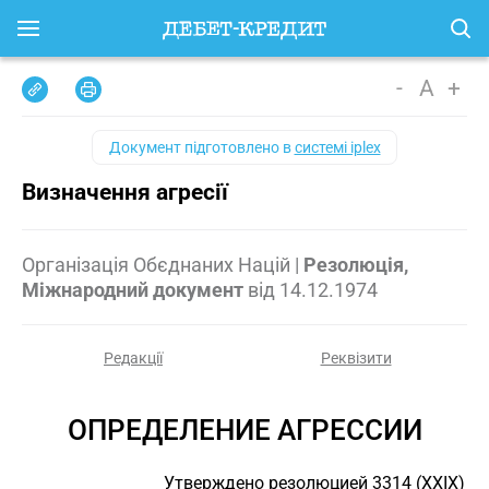
-
A
+
Документ підготовлено в
системі iplex
Визначення агресії
Організація Обєднаних Націй
|
Резолюція,
Міжнародний документ
від
14.12.1974
Редакції
Реквізити
ОПРЕДЕЛЕНИЕ АГРЕССИИ
Утверждено резолюцией 3314 (ХХIХ)