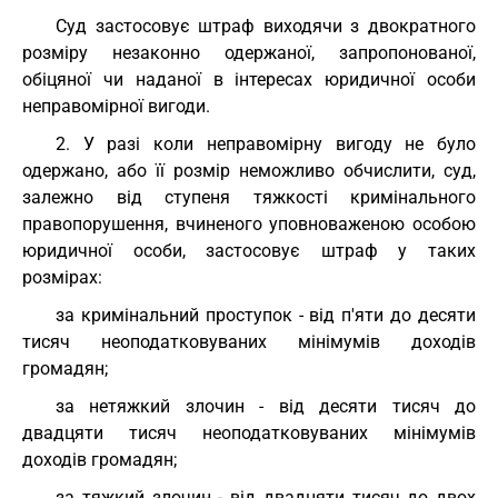
Суд застосовує штраф виходячи з двократного
розміру незаконно одержаної, запропонованої,
обіцяної чи наданої в інтересах юридичної особи
неправомірної вигоди.
2. У разі коли неправомірну вигоду не було
одержано, або її розмір неможливо обчислити, суд,
залежно від ступеня тяжкості кримінального
правопорушення, вчиненого уповноваженою особою
юридичної особи, застосовує штраф у таких
розмірах:
за кримінальний проступок - від п'яти до десяти
тисяч неоподатковуваних мінімумів доходів
громадян;
за нетяжкий злочин - від десяти тисяч до
двадцяти тисяч неоподатковуваних мінімумів
доходів громадян;
за тяжкий злочин - від двадцяти тисяч до двох