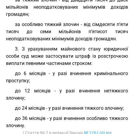
мільйонів неоподатковуваних мінімумів доходів
громадян;
за особливо тяжкий злочин - від сімдесяти п’яти
тисяч до семи мільйонів п’ятисот тисяч
неоподатковуваних мінімумів доходів громадян.
3. З урахуванням майнового стану юридичної
особи суд може застосувати штраф із розстрочкою
виплати певними частинами строком:
до 6 місяців - у разі вчинення кримінального
проступку;
до 12 місяців - у разі вчинення нетяжкого
злочину;
до 24 місяців - у разі вчинення тяжкого злочину;
до 36 місяців - у разі вчинення особливо тяжкого
злочину.
( Стаття 96-7 в редакції Закону
№ 1261-VII від