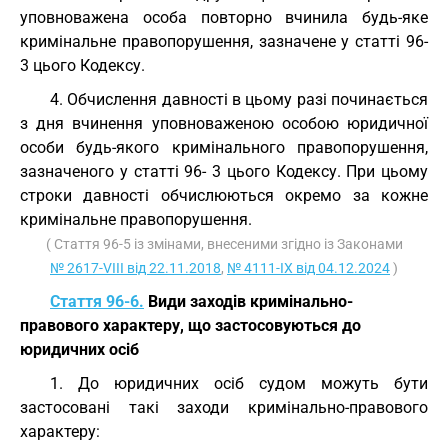
уповноважена особа повторно вчинила будь-яке
кримінальне правопорушення, зазначене у статті 96-
3 цього Кодексу.
4. Обчислення давності в цьому разі починається
з дня вчинення уповноваженою особою юридичної
особи будь-якого кримінального правопорушення,
зазначеного у статті 96- 3 цього Кодексу. При цьому
строки давності обчислюються окремо за кожне
кримінальне правопорушення.
( Стаття 96-5 із змінами, внесеними згідно із Законами
№ 2617-VIII від 22.11.2018
,
№ 4111-IX від 04.12.2024
)
Стаття 96-6.
Види заходів кримінально-
правового характеру, що застосовуються до
юридичних осіб
1. До юридичних осіб судом можуть бути
застосовані такі заходи кримінально-правового
характеру: