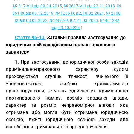
№ 317-VIII від 09.04.2015
,
№ 2617-VIII від 22.11.2018
,
№
361-IX від 06.12.2019
,
№ 1256-IX від 18.02.2021
,
№ 2108-
IX від 03.03.2022
,
№ 2997-IX від 21.03.2023
,
№ 4012-IX
від 09.10.2024
)
Стаття 96-10.
Загальні правила застосування до
юридичних осіб заходів кримінально-правового
характеру
1. При застосуванні до юридичної особи заходів
кримінально-правового характеру судом
враховуються ступінь тяжкості вчиненого її
уповноваженою особою кримінального
правопорушення, ступінь здійснення кримінально
протиправного наміру, розмір завданої шкоди,
характер та розмір неправомірної вигоди, яка
отримана або могла бути отримана юридичною
особою, вжиті юридичною особою заходи для
запобігання кримінального правопорушення.