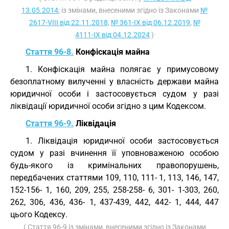
13.05.2014
; із змінами, внесеними згідно із Законами
№
2617-VIII від 22.11.2018
,
№ 361-IX від 06.12.2019
,
№
4111-IX від 04.12.2024
)
Стаття 96-8.
Конфіскація майна
1. Конфіскація майна полягає у примусовому
безоплатному вилученні у власність держави майна
юридичної особи і застосовується судом у разі
ліквідації юридичної особи згідно з цим Кодексом.
Стаття 96-9.
Ліквідація
1. Ліквідація юридичної особи застосовується
судом у разі вчинення її уповноваженою особою
будь-якого із кримінальних правопорушень,
передбачених статтями 109, 110, 111- 1, 113, 146, 147,
152-156- 1, 160, 209, 255, 258-258- 6, 301- 1-303, 260,
262, 306, 436, 436- 1, 437-439, 442, 442- 1, 444, 447
цього Кодексу.
( Стаття 96-9 із змінами, внесеними згідно із Законами