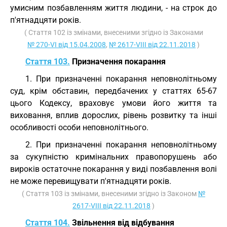
умисним позбавленням життя людини, - на строк до
п'ятнадцяти років.
( Стаття 102 із змінами, внесеними згідно із Законами
№ 270-VI від 15.04.2008
,
№ 2617-VIII від 22.11.2018
)
Стаття 103.
Призначення покарання
1. При призначенні покарання неповнолітньому
суд, крім обставин, передбачених у статтях 65-67
цього Кодексу, враховує умови його життя та
виховання, вплив дорослих, рівень розвитку та інші
особливості особи неповнолітнього.
2. При призначенні покарання неповнолітньому
за сукупністю кримінальних правопорушень або
вироків остаточне покарання у виді позбавлення волі
не може перевищувати п'ятнадцяти років.
( Стаття 103 із змінами, внесеними згідно із Законом
№
2617-VIII від 22.11.2018
)
Стаття 104.
Звільнення від відбування