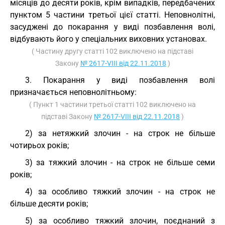
місяців до десяти років, крім випадків, передбачених
пунктом 5 частини третьої цієї статті. Неповнолітні,
засуджені до покарання у виді позбавлення волі,
відбувають його у спеціальних виховних установах.
( Частину другу статті 102 виключено на підставі
Закону
№ 2617-VIII від 22.11.2018
)
3. Покарання у виді позбавлення волі
призначається неповнолітньому:
( Пункт 1 частини третьої статті 102 виключено на
підставі Закону
№ 2617-VIII від 22.11.2018
)
2) за нетяжкий злочин - на строк не більше
чотирьох років;
3) за тяжкий злочин - на строк не більше семи
років;
4) за особливо тяжкий злочин - на строк не
більше десяти років;
5) за особливо тяжкий злочин, поєднаний з