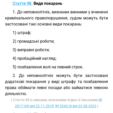
Стаття 98.
Види покарань
1. До неповнолітніх, визнаних винними у вчиненні
кримінального правопорушення, судом можуть бути
застосовані такі основні види покарань:
1) штраф;
2) громадські роботи;
3) виправні роботи;
4) пробаційний нагляд;
5) позбавлення волі на певний строк.
2. До неповнолітніх можуть бути застосовані
додаткові покарання у виді штрафу та позбавлення
права обіймати певні посади або займатися певною
діяльністю.
( Стаття 98 із змінами, внесеними згідно із Законами
№
2617-VIII від 22.11.2018
,
№ 3342-IX від 23.08.2023
)