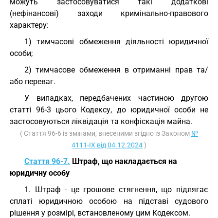
можуть застосовуватися такі додаткові
(нефінансові) заходи кримінально-правового
характеру:
1) тимчасові обмеження діяльності юридичної
особи;
2) тимчасове обмеження в отриманні прав та/
або переваг.
У випадках, передбачених частиною другою
статті 96-3 цього Кодексу, до юридичної особи не
застосовуються ліквідація та конфіскація майна.
( Стаття 96-6 із змінами, внесеними згідно із Законом
№
4111-IX від 04.12.2024
)
Стаття 96-7.
Штраф, що накладається на
юридичну особу
1. Штраф - це грошове стягнення, що підлягає
сплаті юридичною особою на підставі судового
рішення у розмірі, встановленому цим Кодексом.