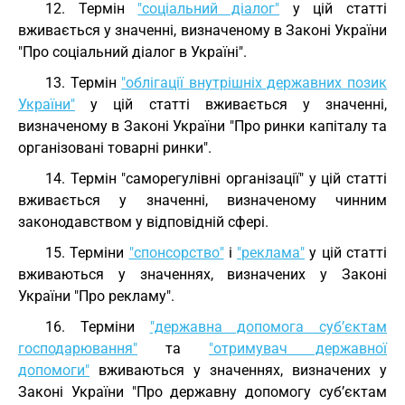
12. Термін
"соціальний діалог"
у цій статті
вживається у значенні, визначеному в Законі України
"Про соціальний діалог в Україні".
13. Термін
"облігації внутрішніх державних позик
України"
у цій статті вживається у значенні,
визначеному в Законі України "Про ринки капіталу та
організовані товарні ринки".
14. Термін "саморегулівні організації" у цій статті
вживається у значенні, визначеному чинним
законодавством у відповідній сфері.
15. Терміни
"спонсорство"
і
"реклама"
у цій статті
вживаються у значеннях, визначених у Законі
України "Про рекламу".
16. Терміни
"державна допомога суб’єктам
господарювання"
та
"отримувач державної
допомоги"
вживаються у значеннях, визначених у
Законі України "Про державну допомогу суб’єктам