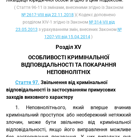
( Стаття 96-11 із змінами, внесеними згідно із Законом
№ 2617-VIII від 22.11.2018
)( Кодекс доповнено
розділом XIV-1 згідно із Законом
№ 314-VII від
23.05.2013
з урахуванням змін, внесених Законом
№
1207-VII від 15.04.2014
)
Розділ XV
ОСОБЛИВОСТІ КРИМІНАЛЬНОЇ
ВІДПОВІДАЛЬНОСТІ ТА ПОКАРАННЯ
НЕПОВНОЛІТНІХ
Стаття 97.
Звільнення від кримінальної
відповідальності із застосуванням примусових
заходів виховного характеру
1. Неповнолітнього, який вперше вчинив
кримінальний проступок або необережний нетяжкий
злочин, може бути звільнено від кримінальної
відповідальності, якщо його виправлення можливе
без застосування покарання. У цих випадках суд