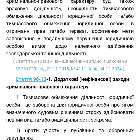
кримінально-правового характеру суд також
враховує доцільність, необхідність тимчасового
обмеження діяльності юридичної особи та/або
тимчасового обмеження юридичної особи в
отриманні прав та/або переваг, досягнення мети
запобігання у подальшому порушення юридичною
особою вимог щодо належного здійснення
господарської та іншої діяльності.
( Стаття 96-10 із змінами, внесеними згідно із Законами
№ 2617-VIII від 22.11.2018
,
№ 4111-IX від 04.12.2024
)
Стаття 96-10
-1. Додаткові (нефінансові) заходи
кримінально-правового характеру
1. Тимчасове обмеження діяльності юридичної
особи - це заборона для юридичної особи протягом
визначеного судовим рішенням строку здійснювати
певний вид та/або види діяльності, зокрема:
1) брати участь у публічних та оборонних
закупівлях;