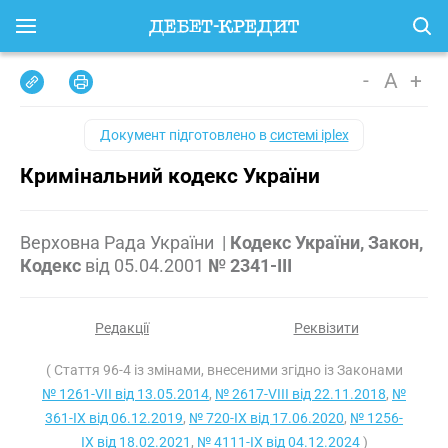
-
A
+
Документ підготовлено в
системі iplex
Кримінальний кодекс України
Верховна Рада України
|
Кодекс України, Закон,
Кодекс
від
05.04.2001
№ 2341-III
Редакції
Реквізити
( Стаття 96-4 із змінами, внесеними згідно із Законами
№ 1261-VII від 13.05.2014
,
№ 2617-VIII від 22.11.2018
,
№
361-IX від 06.12.2019
,
№ 720-IX від 17.06.2020
,
№ 1256-
IX від 18.02.2021
,
№ 4111-IX від 04.12.2024
)