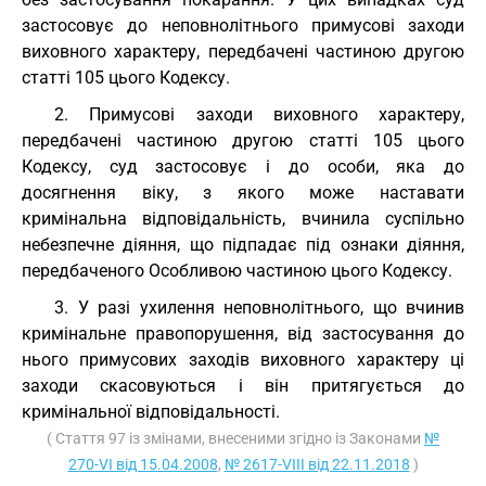
застосовує до неповнолітнього примусові заходи
виховного характеру, передбачені частиною другою
статті 105 цього Кодексу.
2. Примусові заходи виховного характеру,
передбачені частиною другою статті 105 цього
Кодексу, суд застосовує і до особи, яка до
досягнення віку, з якого може наставати
кримінальна відповідальність, вчинила суспільно
небезпечне діяння, що підпадає під ознаки діяння,
передбаченого Особливою частиною цього Кодексу.
3. У разі ухилення неповнолітнього, що вчинив
кримінальне правопорушення, від застосування до
нього примусових заходів виховного характеру ці
заходи скасовуються і він притягується до
кримінальної відповідальності.
( Стаття 97 із змінами, внесеними згідно із Законами
№
270-VI від 15.04.2008
,
№ 2617-VIII від 22.11.2018
)