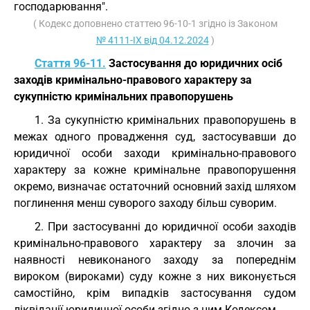
господарювання".
( Кодекс доповнено статтею 96-10-1 згідно із Законом
№ 4111-IX від 04.12.2024
)
Стаття 96-11.
Застосування до юридичних осіб
заходів кримінально-правового характеру за
сукупністю кримінальних правопорушень
1. За сукупністю кримінальних правопорушень в
межах одного провадження суд, застосувавши до
юридичної особи заходи кримінально-правового
характеру за кожне кримінальне правопорушення
окремо, визначає остаточний основний захід шляхом
поглинення менш суворого заходу більш суворим.
2. При застосуванні до юридичної особи заходів
кримінально-правового характеру за злочин за
наявності невиконаного заходу за попереднім
вироком (вироками) суду кожне з них виконується
самостійно, крім випадків застосування судом
ліквідації юридичної особи згідно з цим Кодексом.