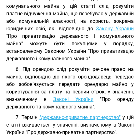
комунального майна у цій статті слід розуміти
платне відчуження майна, що перебуває у державній
або комунальній власності, на користь, зокрема
юридичних осіб, які відповідно до
Закону України
"Про приватизацію державного і комунального
майна" можуть бути покупцями у порядку,
встановленому Законом України "Про приватизацію
державного і комунального майна".
6. Під орендою слід розуміти речове право на
майно, відповідно до якого орендодавець передає
або зобов’язується передати орендарю майно у
користування за плату на певний строк, у значенні,
визначеному в
Законі України
"Про оренду
державного та комунального майна".
7. Термін
"державно-приватне партнерство"
у цій
статті вживається у значенні, визначеному в Законі
України "Про державно-приватне партнерство".