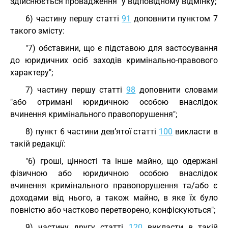
здійснюється провадження" у відповідному відмінку;
6) частину першу статті
91
доповнити пунктом 7
такого змісту:
"7) обставини, що є підставою для застосування
до юридичних осіб заходів кримінально-правового
характеру";
7) частину першу статті
98
доповнити словами
"або отримані юридичною особою внаслідок
вчинення кримінального правопорушення";
8) пункт 6 частини дев’ятої статті
100
викласти в
такій редакції:
"6) гроші, цінності та інше майно, що одержані
фізичною або юридичною особою внаслідок
вчинення кримінального правопорушення та/або є
доходами від нього, а також майно, в яке їх було
повністю або частково перетворено, конфіскуються";
9) частину другу статті
120
викласти в такій