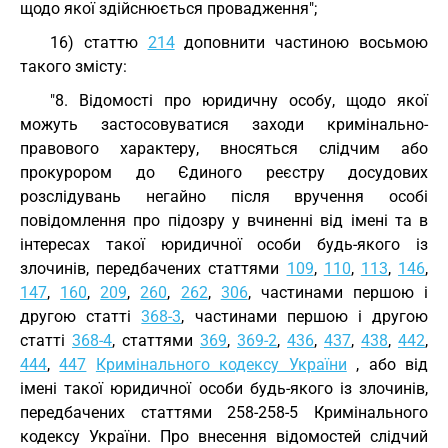
щодо якої здійснюється провадження";
16) статтю
214
доповнити частиною восьмою
такого змісту:
"8. Відомості про юридичну особу, щодо якої
можуть застосовуватися заходи кримінально-
правового характеру, вносяться слідчим або
прокурором до Єдиного реєстру досудових
розслідувань негайно після вручення особі
повідомлення про підозру у вчиненні від імені та в
інтересах такої юридичної особи будь-якого із
злочинів, передбачених статтями
109
,
110
,
113
,
146
,
147
,
160
,
209
,
260
,
262
,
306
, частинами першою і
другою статті
368-3
, частинами першою і другою
статті
368-4
, статтями
369
,
369-2
,
436
,
437
,
438
,
442
,
444
,
447
Кримінального кодексу України
, або від
імені такої юридичної особи будь-якого із злочинів,
передбачених статтями 258-258-5 Кримінального
кодексу України. Про внесення відомостей слідчий