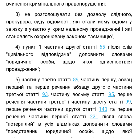
вчинення кримінального правопорушення;
3) не розголошувати без дозволу слідчого,
прокурора, суду відомості, які стали йому відомі у
зв’язку з участю у кримінальному провадженні і які
становлять охоронювану законом таємницю";
4) пункт 1 частини другої статті
65
після слів
"цивільного відповідача" доповнити словами
"юридичної особи, щодо якої здійснюється
провадження";
5) частину третю статті
89
, частину першу, абзац
перший та перше речення абзацу другого частини
третьої статті
93
, частину восьму статті
95
, перше
речення частини третьої і частину шосту статті
99
,
перше речення частини другої статті
140
та перше
речення частини першої статті
221
після слова
"потерпілий" в усіх відмінках доповнити словами
"представник юридичної особи, щодо якої