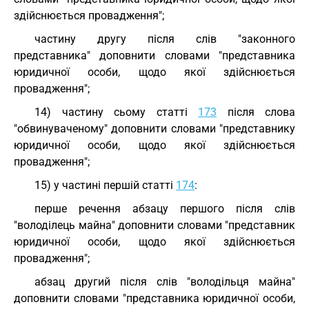
здійснюється провадження";
частину другу після слів "законного
представника" доповнити словами "представника
юридичної особи, щодо якої здійснюється
провадження";
14) частину сьому статті
173
після слова
"обвинуваченому" доповнити словами "представнику
юридичної особи, щодо якої здійснюється
провадження";
15) у частині першій статті
174
:
перше речення абзацу першого після слів
"володілець майна" доповнити словами "представник
юридичної особи, щодо якої здійснюється
провадження";
абзац другий після слів "володільця майна"
доповнити словами "представника юридичної особи,