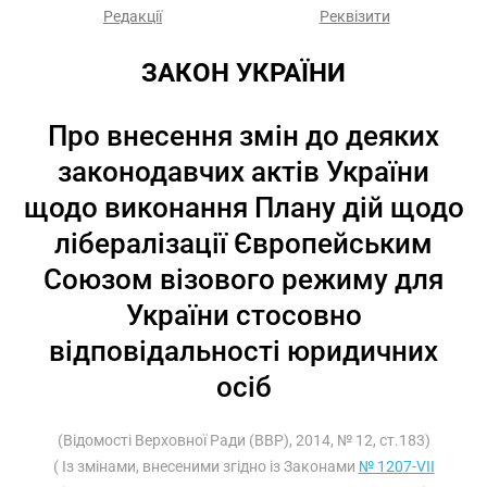
Редакції
Реквізити
ЗАКОН УКРАЇНИ
Про внесення змін до деяких
законодавчих актів України
щодо виконання Плану дій щодо
лібералізації Європейським
Союзом візового режиму для
України стосовно
відповідальності юридичних
осіб
(Відомості Верховної Ради (ВВР), 2014, № 12, ст.183)
( Із змінами, внесеними згідно із Законами
№ 1207-VII