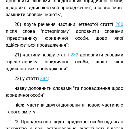
доповнити словами "представник юридичної особи,
щодо якої здійснюється провадження", а слово "має"
замінити словом "мають";
20) друге речення частини четвертої статті
280
після слова "потерпілому" доповнити словами
"представнику юридичної особи, щодо якої
здійснюється провадження";
21) частину першу статті
282
доповнити словами
"представнику юридичної особи, щодо якої
здійснюється провадження";
22) у статті
284
:
назву доповнити словами "та провадження щодо
юридичної особи";
після частини другої доповнити новою частиною
такого змісту:
"3. Провадження щодо юридичної особи підлягає
закриттю у разі встановлення відсутності підстав