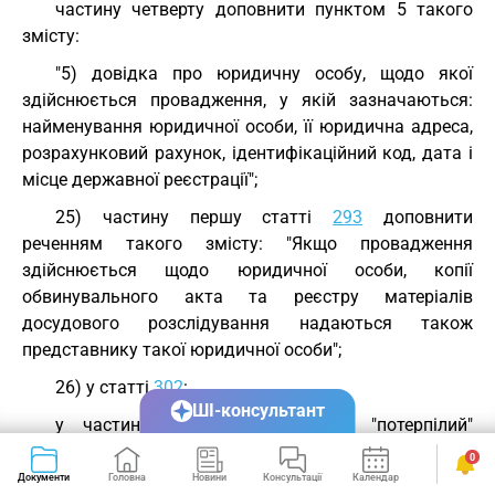
частину четверту доповнити пунктом 5 такого
змісту:
"5) довідка про юридичну особу, щодо якої
здійснюється провадження, у якій зазначаються:
найменування юридичної особи, її юридична адреса,
розрахунковий рахунок, ідентифікаційний код, дата і
місце державної реєстрації";
25) частину першу статті
293
доповнити
реченням такого змісту: "Якщо провадження
здійснюється щодо юридичної особи, копії
обвинувального акта та реєстру матеріалів
досудового розслідування надаються також
представнику такої юридичної особи";
26) у статті
302
:
ШІ-консультант
у частині першій після слова "потерпілий"
доповнити словами "представник юридичної особи,
0
щодо якої здійснюється провадження", а слова "не
Документи
Головна
Новини
Консультації
Календар
Сервіси