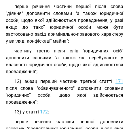
перше речення частини першої після слова
"діяння" доповнити словами "а також юридичної
особи, щодо якої здійснюється провадження, у разі
якщо до такої юридичної особи може бути
застосовано захід кримінально-правового характеру
у вигляді конфіскації майна";
частину третю після слів "юридичних осіб"
доповнити словами "а також які перебувають у
власності юридичної особи, щодо якої здійснюється
провадження";
12) абзац перший частини третьої статті
171
після слова "обвинуваченого" доповнити словами
"юридичної особи, щодо якої здійснюється
провадження";
13) у статті
172
:
перше речення частини першої доповнити
словами "представника юридичної особи, щодо якої