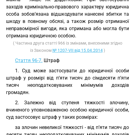
заходів кримінально-правового характеру юридична
особа зобов’язана відшкодувати нанесені збитки та
шкоду в повному обсязі, а також розмір отриманої
неправомірної вигоди, яка отримана або могла бути
отримана юридичною особою.
( Частина друга статті 966 із змінами, внесеними згідно
із Законом
№ 1207-VII від 15.04.2014
)
Стаття 96-7.
Штраф
1. Суд може застосувати до юридичної особи
штраф у розмірі від п’яти тисяч до сімдесяти п’яти
тисяч неоподатковуваних мінімумів доходів
громадян.
2. Залежно від ступеня тяжкості злочину,
вчиненого уповноваженою особою юридичної особи,
суд застосовує штраф у таких розмірах:
за злочин невеликої тяжкості - від п’яти тисяч до
десяти тисяч неоподатковуваних мінімумів доходів