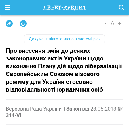
-
A
+
Документ підготовлено в
системі iplex
Про внесення змін до деяких
законодавчих актів України щодо
виконання Плану дій щодо лібералізації
Європейським Союзом візового
режиму для України стосовно
відповідальності юридичних осіб
Верховна Рада України
|
Закон
від
23.05.2013
№
314-VII