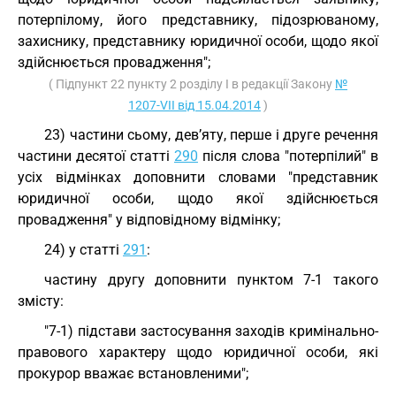
потерпілому, його представнику, підозрюваному,
захиснику, представнику юридичної особи, щодо якої
здійснюється провадження";
( Підпункт 22 пункту 2 розділу I в редакції Закону
№
1207-VII від 15.04.2014
)
23) частини сьому, дев’яту, перше і друге речення
частини десятої статті
290
після слова "потерпілий" в
усіх відмінках доповнити словами "представник
юридичної особи, щодо якої здійснюється
провадження" у відповідному відмінку;
24) у статті
291
:
частину другу доповнити пунктом 7-1 такого
змісту:
"7-1) підстави застосування заходів кримінально-
правового характеру щодо юридичної особи, які
прокурор вважає встановленими";