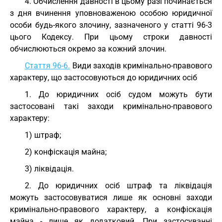
4. Обчислення давності в цьому разі починається
з дня вчинення уповноваженою особою юридичної
особи будь-якого злочину, зазначеного у статті 96-3
цього Кодексу. При цьому строки давності
обчислюються окремо за кожний злочин.
Стаття 96-6.
Види заходів кримінально-правового
характеру, що застосовуються до юридичних осіб
1. До юридичних осіб судом можуть бути
застосовані такі заходи кримінально-правового
характеру:
1) штраф;
2) конфіскація майна;
3) ліквідація.
2. До юридичних осіб штраф та ліквідація
можуть застосовуватися лише як основні заходи
кримінально-правового характеру, а конфіскація
майна - лише як додатковий. При застосуванні