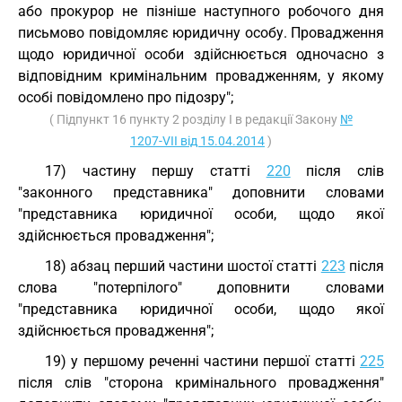
або прокурор не пізніше наступного робочого дня
письмово повідомляє юридичну особу. Провадження
щодо юридичної особи здійснюється одночасно з
відповідним кримінальним провадженням, у якому
особі повідомлено про підозру";
( Підпункт 16 пункту 2 розділу I в редакції Закону
№
1207-VII від 15.04.2014
)
17) частину першу статті
220
після слів
"законного представника" доповнити словами
"представника юридичної особи, щодо якої
здійснюється провадження";
18) абзац перший частини шостої статті
223
після
слова "потерпілого" доповнити словами
"представника юридичної особи, щодо якої
здійснюється провадження";
19) у першому реченні частини першої статті
225
після слів "сторона кримінального провадження"