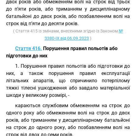
двох років або обмеженням волі на строк від трьох
до п’яти років, або триманням у дисциплінарному
батальйоні до двох років, або позбавленням волі на
строк від п’яти до десяти років.
( Стаття 415 із змінами, внесеними згідно із Законом
№
3380-IX від 06.09.2023
)
Стаття 416.
Порушення правил польотів або
підготовки до них
1. Порушення правил польотів або підготовки до
них, а також порушення правил експлуатації
літальних апаратів, що спричинило потерпілому
тяжкі тілесні ушкодження або завдало матеріальної
шкоди у великому розмірі, -
караються службовим обмеженням на строк до
одного року або обмеженням волі на строк до двох
років, або триманням у дисциплінарному батальйоні
на строк до одного року, або позбавленням волі на
строк від двох до семи років.