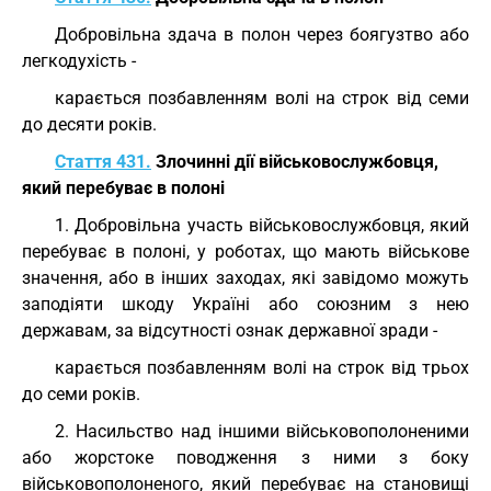
Добровільна здача в полон через боягузтво або
легкодухість -
карається позбавленням волі на строк від семи
до десяти років.
Стаття 431.
Злочинні дії військовослужбовця,
який перебуває в полоні
1. Добровільна участь військовослужбовця, який
перебуває в полоні, у роботах, що мають військове
значення, або в інших заходах, які завідомо можуть
заподіяти шкоду Україні або союзним з нею
державам, за відсутності ознак державної зради -
карається позбавленням волі на строк від трьох
до семи років.
2. Насильство над іншими військовополоненими
або жорстоке поводження з ними з боку
військовополоненого, який перебуває на становищі