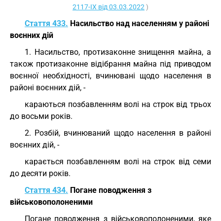
2117-IX від 03.03.2022
)
Стаття 433.
Насильство над населенням у районі
воєнних дій
1. Насильство, протизаконне знищення майна, а
також протизаконне відібрання майна під приводом
воєнної необхідності, вчинювані щодо населення в
районі воєнних дій, -
караються позбавленням волі на строк від трьох
до восьми років.
2. Розбій, вчинюваний щодо населення в районі
воєнних дій, -
карається позбавленням волі на строк від семи
до десяти років.
Стаття 434.
Погане поводження з
військовополоненими
Погане поводження з військовополоненими, яке