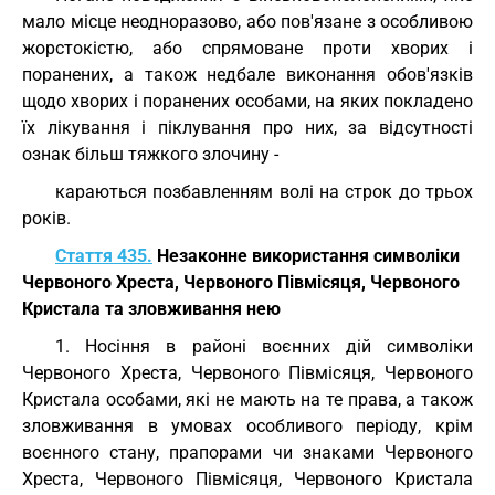
мало місце неодноразово, або пов'язане з особливою
жорстокістю, або спрямоване проти хворих і
поранених, а також недбале виконання обов'язків
щодо хворих і поранених особами, на яких покладено
їх лікування і піклування про них, за відсутності
ознак більш тяжкого злочину -
караються позбавленням волі на строк до трьох
років.
Стаття 435.
Незаконне використання символіки
Червоного Хреста, Червоного Півмісяця, Червоного
Кристала та зловживання нею
1. Носіння в районі воєнних дій символіки
Червоного Хреста, Червоного Півмісяця, Червоного
Кристала особами, які не мають на те права, а також
зловживання в умовах особливого періоду, крім
воєнного стану, прапорами чи знаками Червоного
Хреста, Червоного Півмісяця, Червоного Кристала