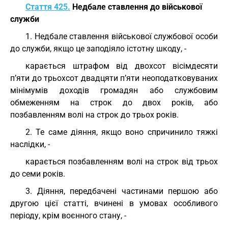
Стаття 425.
Недбале ставлення до військової
служби
1. Недбале ставлення військової службової особи
до служби, якщо це заподіяло істотну шкоду, -
карається штрафом від двохсот вісімдесяти
п’яти до трьохсот двадцяти п’яти неоподатковуваних
мінімумів доходів громадян або службовим
обмеженням на строк до двох років, або
позбавленням волі на строк до трьох років.
2. Те саме діяння, якщо воно спричинило тяжкі
наслідки, -
карається позбавленням волі на строк від трьох
до семи років.
3. Діяння, передбачені частинами першою або
другою цієї статті, вчинені в умовах особливого
періоду, крім воєнного стану, -