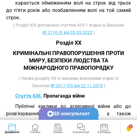
карається обмеженням волі на строк від трьох
до п’яти років або позбавленням волі на той самий
строк.
( Розділ XIX доповнено статтею 435-1 згідно із Законом
№ 2110-IX від 03.03.2022
)
Розділ XX
КРИМІНАЛЬНІ ПРАВОПОРУШЕННЯ ПРОТИ
МИРУ, БЕЗПЕКИ ЛЮДСТВА ТА
МІЖНАРОДНОГО ПРАВОПОРЯДКУ
( Назва розділу XX із змінами, внесеними згідно із
Законом
№ 2617-VIII від 22.11.2018
)
Стаття 436.
Пропаганда війни
Публічні заклики до агресивної війни або до
розв'язування воєнного конфлікту, а також
ШІ-консультант
виготовлення матеріалів із закликами до вчинення
0
таких дій з метою їх розповсюдження або
Документи
Головна
Новини
Консультації
Календар
Сервіси
розповсюдження таких матеріалів -