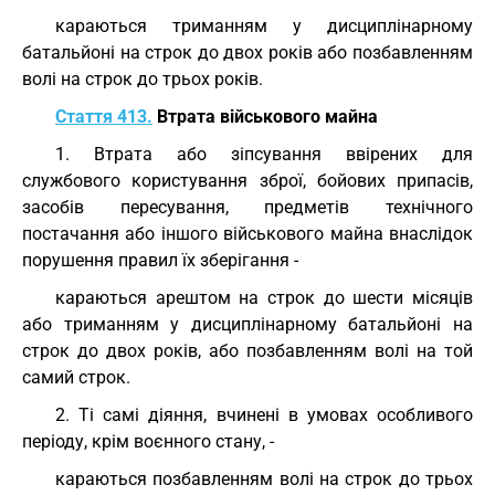
караються триманням у дисциплінарному
батальйоні на строк до двох років або позбавленням
волі на строк до трьох років.
Стаття 413.
Втрата військового майна
1. Втрата або зіпсування ввірених для
службового користування зброї, бойових припасів,
засобів пересування, предметів технічного
постачання або іншого військового майна внаслідок
порушення правил їх зберігання -
караються арештом на строк до шести місяців
або триманням у дисциплінарному батальйоні на
строк до двох років, або позбавленням волі на той
самий строк.
2. Ті самі діяння, вчинені в умовах особливого
періоду, крім воєнного стану, -
караються позбавленням волі на строк до трьох