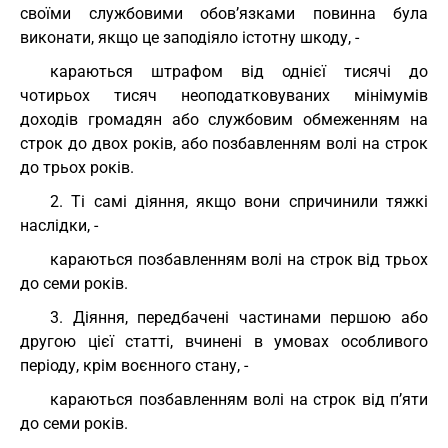
своїми службовими обов’язками повинна була
виконати, якщо це заподіяло істотну шкоду, -
караються штрафом від однієї тисячі до
чотирьох тисяч неоподатковуваних мінімумів
доходів громадян або службовим обмеженням на
строк до двох років, або позбавленням волі на строк
до трьох років.
2. Ті самі діяння, якщо вони спричинили тяжкі
наслідки, -
караються позбавленням волі на строк від трьох
до семи років.
3. Діяння, передбачені частинами першою або
другою цієї статті, вчинені в умовах особливого
періоду, крім воєнного стану, -
караються позбавленням волі на строк від п’яти
до семи років.