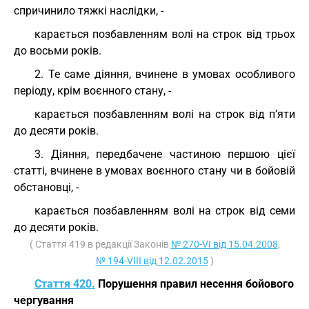
спричинило тяжкі наслідки, -
карається позбавленням волі на строк від трьох
до восьми років.
2. Те саме діяння, вчинене в умовах особливого
періоду, крім воєнного стану, -
карається позбавленням волі на строк від п’яти
до десяти років.
3. Діяння, передбачене частиною першою цієї
статті, вчинене в умовах воєнного стану чи в бойовій
обстановці, -
карається позбавленням волі на строк від семи
до десяти років.
( Стаття 419 в редакції Законів
№ 270-VI від 15.04.2008
,
№ 194-VIII від 12.02.2015
)
Стаття 420.
Порушення правил несення бойового
чергування