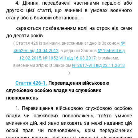
4. Діяння, передбачені частинами першою або
другою цієї статті, що вчинені в умовах воєнного
стану або в бойовій обстановці, -
караються позбавленням волі на строк від семи
до десяти років.
( Стаття 426 із змінами, внесеними згідно із Законом
№
4652-VI від 13.04.2012
; в редакції Законів
№ 194-VIII від
12.02.2015
,
№ 1952-VIII від 16.03.2017
; із змінами,
внесеними згідно із Законом
№ 2617-VIII від 22.11.2018
)
Стаття 426-1.
Перевищення військовою
службовою особою влади чи службових
повноважень
1. Перевищення військовою службовою особою
влади чи службових повноважень, тобто умисне
вчинення дій, які явно виходять за межі наданих цій
особі прав чи повноважень, крім передбачених
частиною другою цієї статті, якщо ці дії заподіяли