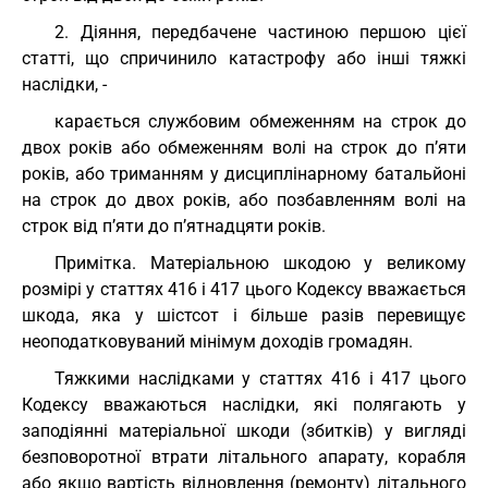
2. Діяння, передбачене частиною першою цієї
статті, що спричинило катастрофу або інші тяжкі
наслідки, -
карається службовим обмеженням на строк до
двох років або обмеженням волі на строк до п’яти
років, або триманням у дисциплінарному батальйоні
на строк до двох років, або позбавленням волі на
строк від п’яти до п’ятнадцяти років.
Примітка. Матеріальною шкодою у великому
розмірі у статтях 416 і 417 цього Кодексу вважається
шкода, яка у шістсот і більше разів перевищує
неоподатковуваний мінімум доходів громадян.
Тяжкими наслідками у статтях 416 і 417 цього
Кодексу вважаються наслідки, які полягають у
заподіянні матеріальної шкоди (збитків) у вигляді
безповоротної втрати літального апарату, корабля
або якщо вартість відновлення (ремонту) літального