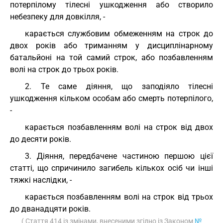
потерпілому тілесні ушкодження або створило
небезпеку для довкілля, -
карається службовим обмеженням на строк до
двох років або триманням у дисциплінарному
батальйоні на той самий строк, або позбавленням
волі на строк до трьох років.
2. Те саме діяння, що заподіяло тілесні
ушкодження кільком особам або смерть потерпілого,
-
карається позбавленням волі на строк від двох
до десяти років.
3. Діяння, передбачене частиною першою цієї
статті, що спричинило загибель кількох осіб чи інші
тяжкі наслідки, -
карається позбавленням волі на строк від трьох
до дванадцяти років.
( Стаття 414 із змінами, внесеними згідно із Законом
№