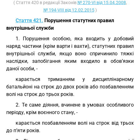
( Стаття 420 в редакції Законів
№ 270-VI від 15.04.2008
,
№ 194-VIII від 12.02.2015
)
Стаття 421.
Порушення статутних правил
внутрішньої служби
1. Порушення особою, яка входить у добовий
наряд частини (крім варти і вахти), статутних правил
внутрішньої служби, якщо воно спричинило тяжкі
наслідки, запобігання яким входило в обов’язки
даної особи, -
карається триманням у дисциплінарному
батальйоні на строк до двох років або позбавленням
волі на строк до трьох років.
2. Те саме діяння, вчинене в умовах особливого
періоду, крім воєнного стану, -
карається позбавленням волі на строк від трьох
до п’яти років.