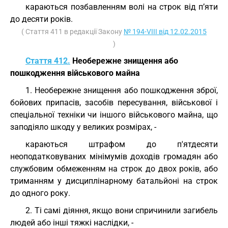
караються позбавленням волі на строк від п’яти
до десяти років.
( Стаття 411 в редакції Закону
№ 194-VIII від 12.02.2015
)
Стаття 412.
Необережне знищення або
пошкодження військового майна
1. Необережне знищення або пошкодження зброї,
бойових припасів, засобів пересування, військової і
спеціальної техніки чи іншого військового майна, що
заподіяло шкоду у великих розмірах, -
караються штрафом до п'ятдесяти
неоподатковуваних мінімумів доходів громадян або
службовим обмеженням на строк до двох років, або
триманням у дисциплінарному батальйоні на строк
до одного року.
2. Ті самі діяння, якщо вони спричинили загибель
людей або інші тяжкі наслідки, -