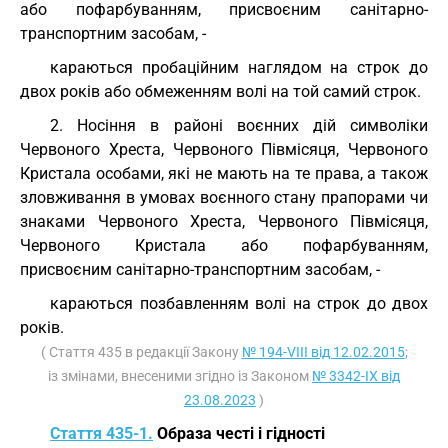
або пофарбуванням, присвоєним санітарно-
транспортним засобам, -
караються пробаційним наглядом на строк до
двох років або обмеженням волі на той самий строк.
2. Носіння в районі воєнних дій символіки
Червоного Хреста, Червоного Півмісяця, Червоного
Кристала особами, які не мають на те права, а також
зловживання в умовах воєнного стану прапорами чи
знаками Червоного Хреста, Червоного Півмісяця,
Червоного Кристала або пофарбуванням,
присвоєним санітарно-транспортним засобам, -
караються позбавленням волі на строк до двох
років.
( Стаття 435 в редакції Закону
№ 194-VIII від 12.02.2015
;
із змінами, внесеними згідно із Законом
№ 3342-IX від
23.08.2023
)
Стаття 435-1.
Образа честі і гідності