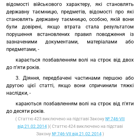
відомості військового характеру, які становлять
державну таємницю, предметів, відомості про які
становлять державну таємницю, особою, якій вони
були довірені, якщо втрата стала результатом
порушення встановлених правил поводження із
зазначеними документами, матеріалами або
предметами, -
карається позбавленням волі на строк від двох
до п'яти років.
3. Діяння, передбачені частинами першою або
другою цієї статті, якщо вони спричинили тяжкі
наслідки, -
караються позбавленням волі на строк від п'яти
до десяти років.
( Статтю 423 виключено на підставі Закону
№ 746-VII
від 21.02.2014
)( Статтю 424 виключено на підставі
Закону
№ 746-VII від 21.02.2014
)