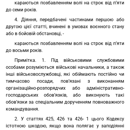
караються позбавленням волі на строк від п’яти
до семи років.
4. Діяння, передбачені частинами першою або
другою цієї статті, вчинені в умовах воєнного стану
або в бойовій обстановці, -
караються позбавленням волі на строк від п’яти
до восьми років.
Примітка. 1. Під військовими службовими
особами розуміються військові начальники, а також
інші військовослужбовці, які обіймають постійно чи
тимчасово посади, пов’язані з виконанням
організаційно-розпорядчих або адміністративно-
господарських обов’язків, або виконують такі
обов’язки за спеціальним дорученням повноважного
командування.
2. У статтях 425, 426 та 426- 1 цього Кодексу
істотною шкодою, якщо вона полягає у заподіянні