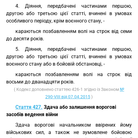
4. Діяння, передбачені частинами першою,
другою або третьою цієї статті, вчинені в умовах
особливого періоду, крім воєнного стану, -
караються позбавленням волі на строк від семи
до десяти років.
5. Діяння, передбачені частинами першою,
другою або третьою цієї статті, вчинені в умовах
воєнного стану або в бойовій обстановці, -
караються позбавленням волі на строк від
восьми до дванадцяти років.
( Кодекс доповнено статтею 426-1 згідно із Законом
№
290-VIII від 07.04.2015
)
Стаття 427.
Здача або залишення ворогові
засобів ведення війни
Здача ворогові начальником ввірених йому
військових сил, а також не зумовлене бойовою