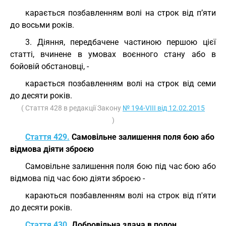
карається позбавленням волі на строк від п’яти
до восьми років.
3. Діяння, передбачене частиною першою цієї
статті, вчинене в умовах воєнного стану або в
бойовій обстановці, -
карається позбавленням волі на строк від семи
до десяти років.
( Стаття 428 в редакції Закону
№ 194-VIII від 12.02.2015
)
Стаття 429.
Самовільне залишення поля бою або
відмова діяти зброєю
Самовільне залишення поля бою під час бою або
відмова під час бою діяти зброєю -
караються позбавленням волі на строк від п'яти
до десяти років.
Стаття 430.
Добровільна здача в полон