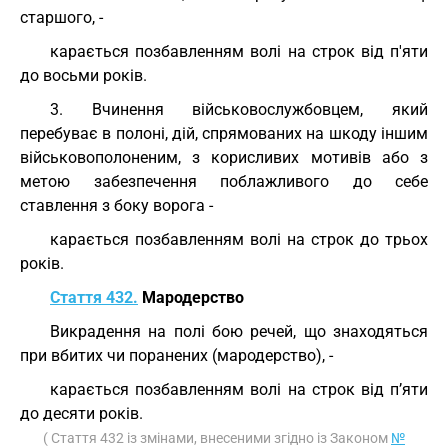
старшого, -
карається позбавленням волі на строк від п'яти
до восьми років.
3. Вчинення військовослужбовцем, який
перебуває в полоні, дій, спрямованих на шкоду іншим
військовополоненим, з корисливих мотивів або з
метою забезпечення поблажливого до себе
ставлення з боку ворога -
карається позбавленням волі на строк до трьох
років.
Стаття 432.
Мародерство
Викрадення на полі бою речей, що знаходяться
при вбитих чи поранених (мародерство), -
карається позбавленням волі на строк від п’яти
до десяти років.
( Стаття 432 із змінами, внесеними згідно із Законом
№