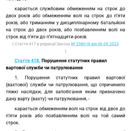
карається службовим обмеженням на строк до
двох років або обмеженням волі на строк до п’яти
років, або триманням у дисциплінарному батальйоні
на строк до двох років, або позбавленням волі на
строк від п’яти до п’ятнадцяти років.
( Стаття 417 в редакції Закону
№ 3380-IX від 06.09.2023
)
Стаття 418.
Порушення статутних правил
вартової служби чи патрулювання
1. Порушення статутних правил вартової
(вахтової) служби чи патрулювання, що спричинило
тяжкі наслідки, для запобігання яким призначено
дану варту (вахту) чи патрулювання, -
карається обмеженням волі на строк від двох до
п’яти років або позбавленням волі на той самий
строк.