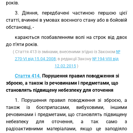
років.
3. Діяння, передбачені частиною першою цієї
статті, вчинені в умовах воєнного стану або в бойовій
обстановці, -
караються позбавленням волі на строк від двох
до п’яти років.
( Стаття 413 із змінами, внесеними згідно із Законом
№
270-VI від 15.04.2008
; в редакції Закону
№ 194-VIII від
12.02.2015
)
Стаття 414.
Порушення правил поводження зі
зброєю, а також із речовинами і предметами, що
становлять підвищену небезпеку для оточення
1. Порушення правил поводження зі зброєю, а
також із боєприпасами, вибуховими, іншими
речовинами і предметами, що становлять підвищену
небезпеку для оточення, а так само з
радіоактивними матеріалами, якщо це заподіяло