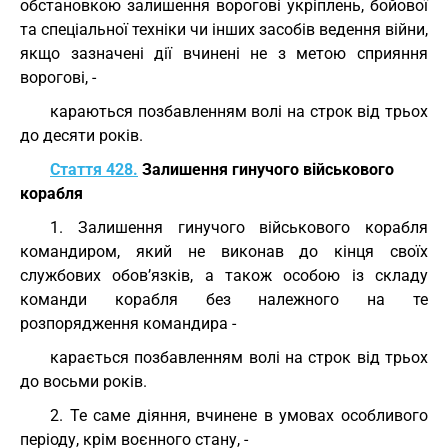
обстановкою залишення ворогові укріплень, бойової
та спеціальної техніки чи інших засобів ведення війни,
якщо зазначені дії вчинені не з метою сприяння
ворогові, -
караються позбавленням волі на строк від трьох
до десяти років.
Стаття 428.
Залишення гинучого військового
корабля
1. Залишення гинучого військового корабля
командиром, який не виконав до кінця своїх
службових обов’язків, а також особою із складу
команди корабля без належного на те
розпорядження командира -
карається позбавленням волі на строк від трьох
до восьми років.
2. Те саме діяння, вчинене в умовах особливого
періоду, крім воєнного стану, -