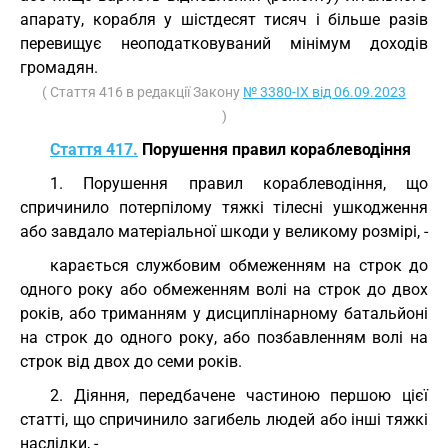
апарату, корабля у шістдесят тисяч і більше разів
перевищує неоподатковуваний мінімум доходів
громадян.
( Стаття 416 в редакції Закону
№ 3380-IX від 06.09.2023
)
Стаття 417.
Порушення правил кораблеводіння
1. Порушення правил кораблеводіння, що
спричинило потерпілому тяжкі тілесні ушкодження
або завдало матеріальної шкоди у великому розмірі, -
карається службовим обмеженням на строк до
одного року або обмеженням волі на строк до двох
років, або триманням у дисциплінарному батальйоні
на строк до одного року, або позбавленням волі на
строк від двох до семи років.
2. Діяння, передбачене частиною першою цієї
статті, що спричинило загибель людей або інші тяжкі
наслідки, -