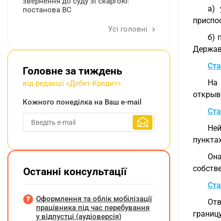
звернення до суду зі скаргою:
а) 
постанова ВС
приспо
Усі головні
б) 
Держав
Ста
Головне за тиждень
На
від редакції «Дебет-Кредит»
открыв
Кожного понеділка на Ваш e-mail
Ста
Ней
пунктах
Она
собств
Останні консультації
Ста
Оформлення та облік мобілізації
Отв
працівника під час перебування
границ
у відпустці (аудіоверсія)