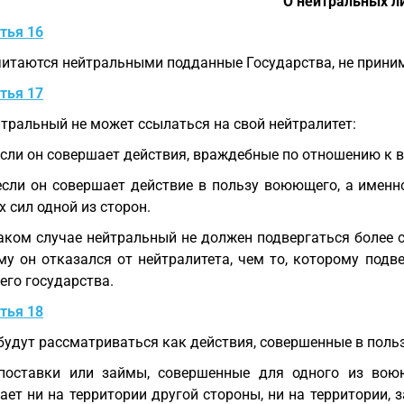
О нейтральных л
тья 16
итаются нейтральными подданные Государства, не приним
тья 17
тральный не может ссылаться на свой нейтралитет:
если он совершает действия, враждебные по отношению к
если он совершает действие в пользу воюющего, а именн
 сил одной из сторон.
аком случае нейтральный не должен подвергаться более
му он отказался от нейтралитета, чем то, которому подв
го государства.
тья 18
будут рассматриваться как действия, совершенные в польз
 поставки или займы, совершенные для одного из вою
ает ни на территории другой стороны, ни на территории, 