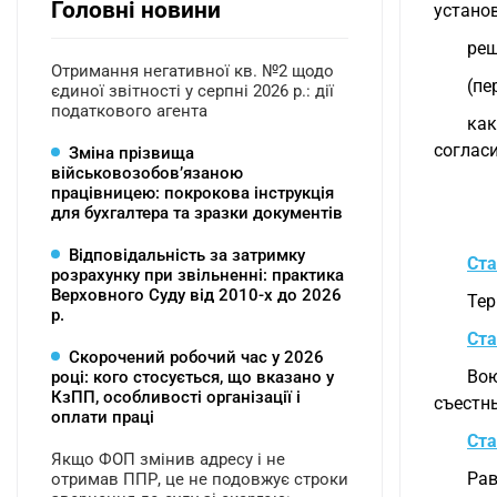
Головні новини
устано
реш
Отримання негативної кв. №2 щодо
(пе
єдиної звітності у серпні 2026 р.: дії
податкового агента
как
соглас
Зміна прізвища
військовозобов’язаною
працівницею: покрокова інструкція
для бухгалтера та зразки документів
Відповідальність за затримку
Ста
розрахунку при звільненні: практика
Верховного Суду від 2010-х до 2026
Тер
р.
Ста
Скорочений робочий час у 2026
Вою
році: кого стосується, що вказано у
КзПП, особливості організації і
съестн
оплати праці
Ста
Якщо ФОП змінив адресу і не
Ра
отримав ППР, це не подовжує строки