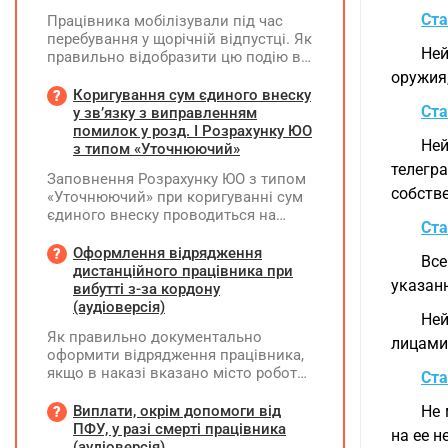
Ста
Працівника мобілізували під час
перебування у щорічній відпустці. Як
Ней
правильно відобразити цю подію в
кадровому, табельному,
оружия,
бухгалтерському обліку та
Коригування сум єдиного внеску
податковій звітності?
Ста
у зв’язку з виправленням
помилок у розд. І Розрахунку ЮО
Не
з типом «Уточнюючий»
телегр
Заповнення Розрахунку ЮО з типом
собств
«Уточнюючий» при коригуванні сум
єдиного внеску проводиться на
Ста
підставі Додатку Д1 до Розрахунку
ЮО з використанням типів
Оформлення відрядження
Все
нарахувань 2 та 3. Додатки,
дистанційного працівника при
указан
інформація щодо яких не
вибутті з-за кордону
коригується, у рядку 06 не
(аудіоверсія)
Ней
вказуються та не подаються
Як правильно документально
лицами
оформити відрядження працівника,
якщо в наказі вказано місто роботи
Ста
в Україні, але виліт фактично
відбувся з іншої країни (де
Виплати, окрім допомоги від
Не 
працівник працював дистанційно),
ПФУ, у разі смерті працівника
на ее н
та чи впливає ця розбіжність на
(аудіоверсія)