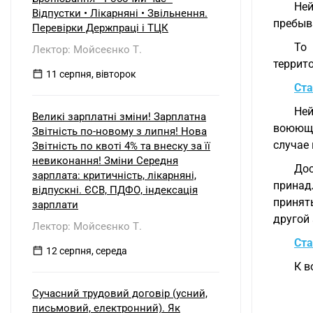
Ней
Відпустки • Лікарняні • Звільнення.
пребыв
Перевірки Держпраці і ТЦК
То
Лектор: Мойсеєнко Т.
террит
11 серпня, вівторок
Ста
Ней
Великі зарплатні зміни! Зарплатна
воюющи
Звітність по-новому з липня! Нова
случае
Звітність по квоті 4% та внеску за її
невиконання! Зміни Середня
До
зарплата: критичність, лікарняні,
принад
відпускні. ЄСВ, ПДФО, індексація
принят
зарплати
другой
Лектор: Мойсеєнко Т.
Ста
12 серпня, середа
К в
Сучасний трудовий договір (усний,
письмовий, електронний). Як