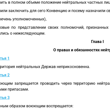
вить в полном объеме положение нейтральных частных ли
или заключить для сего Конвенцию и посему назначили 
речень уполномоченных),
овые по представлении своих полномочий, признанных
ились о нижеследующем.
Глава I
О правах и обязанностях ней
тья 1
ритория нейтральных Держав неприкосновенна.
тья 2
ющим запрещается проводить через территорию нейтра
ыми припасами.
тья 3
вным образом воюющим воспрещается: