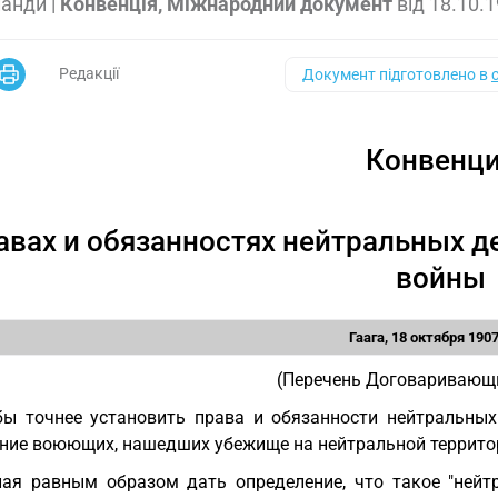
ланди
|
Конвенція, Міжнародний документ
від
18.10.
Редакції
Документ підготовлено в
Конвенц
авах и обязанностях нейтральных д
войны
Гаага, 18 октября 190
(Перечень Договаривающ
ы точнее установить права и обязанности нейтральных
ние воюющих, нашедших убежище на нейтральной террито
ая равным образом дать определение, что такое "нейт