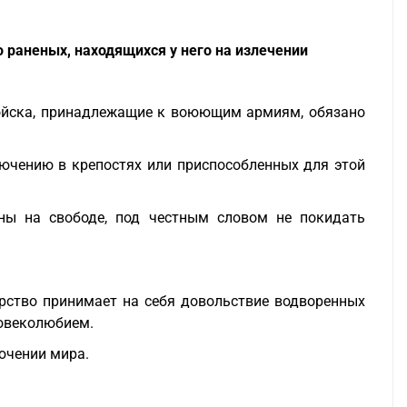
 раненых, находящихся у него на излечении
войска, принадлежащие к воюющим армиям, обязано
лючению в крепостях или приспособленных для этой
ны на свободе, под честным словом не покидать
арство принимает на себя довольствие водворенных
ловеколюбием.
ючении мира.