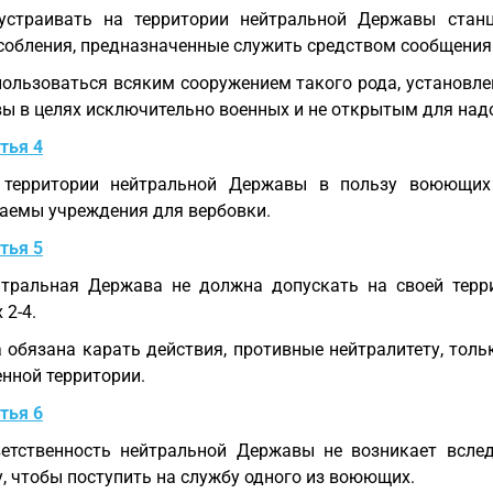
устраивать на территории нейтральной Державы станц
собления, предназначенные служить средством сообщения 
пользоваться всяким сооружением такого рода, установл
ы в целях исключительно военных и не открытым для над
тья 4
 территории нейтральной Державы в пользу воюющи
аемы учреждения для вербовки.
тья 5
тральная Держава не должна допускать на своей терри
 2-4.
 обязана карать действия, противные нейтралитету, толь
енной территории.
тья 6
етственность нейтральной Державы не возникает вслед
у, чтобы поступить на службу одного из воюющих.