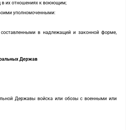
ц в их отношениях к воюющим;
своими уполномоченными:
 составленными в надлежащей и законной форме,
тральных Держав
льной Державы войска или обозы с военными или