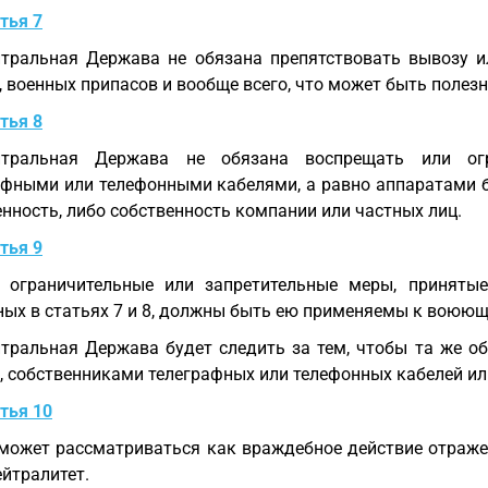
тья 7
тральная Держава не обязана препятствовать вывозу и
 военных припасов и вообще всего, что может быть полезн
тья 8
йтральная Держава не обязана воспрещать или ог
афными или телефонными кабелями, а равно аппаратами б
енность, либо собственность компании или частных лиц.
тья 9
 ограничительные или запретительные меры, принятые
ных в статьях 7 и 8, должны быть ею применяемы к воюю
тральная Держава будет следить за тем, чтобы та же 
, собственниками телеграфных или телефонных кабелей ил
тья 10
может рассматриваться как враждебное действие отраже
ейтралитет.