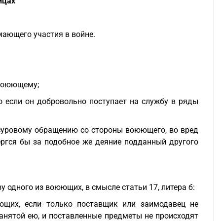
ицах
ающего участия в войне.
 воюющему;
о если он добровольно поступает на службу в ряды
 суровому обращению со стороны воюющего, во вред
ергся бы за подобное же деяние подданный другого
у одного из воюющих, в смысле статьи 17, литера б:
ющих, если только поставщик или заимодавец не
занятой ею, и поставленные предметы не происходят