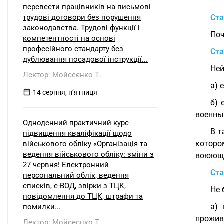
перевести працівників на письмові
трудові договори без порушення
Ста
законодавства. Трудові функції і
Поч
компетентності на основі
професійного стандарту без
Ста
дублювання посадової інструкції...
Ней
Лектор: Мойсеєнко Т.
а) 
14 серпня, пʼятниця
б) 
военных
Одноденний практичний курс
В т
підвищення кваліфікації щодо
которо
військового обліку «Організація та
ведення військового обліку: зміни з
воююще
27 червня! Електронний
Ста
персональний облік, ведення
списків, е-ВОД, звірки з ТЦК,
Не 
повідомлення до ТЦК, штрафи та
а)
помилки...
прожив
Лектор: Мойсеєнко Т.