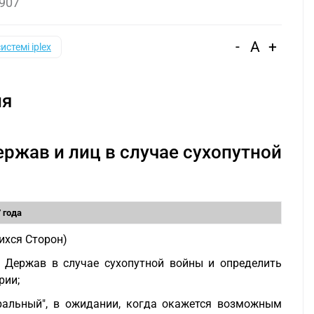
1907
-
A
+
системі iplex
ия
ержав и лиц в случае сухопутной
7 года
ихся Сторон)
 Держав в случае сухопутной войны и определить
рии;
ральный", в ожидании, когда окажется возможным