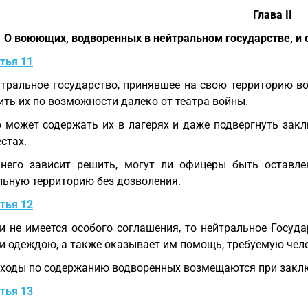
Глава II
О воюющих, водворенных в нейтральном государстве, и о
тья 11
тральное государство, принявшее на свою территорию 
ить их по возможности далеко от театра войны.
 может содержать их в лагерях и даже подвергнуть зак
стах.
него зависит решить, могут ли офицеры быть оставле
льную территорию без дозволения.
тья 12
и не имеется особого соглашения, то нейтральное Госуд
и одеждою, а также оказывает им помощь, требуемую че
ходы по содержанию водворенных возмещаются при закл
тья 13