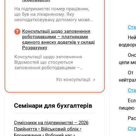
відшкодування витрат і
На підприємстві помер працівник,
оподаткування?
що був на лікарняному. Яку
неоподатковувану допомогу може
надати підприємство крім допомоги
Ста
від ПФУ? Кому і як виплатити
Консультації щодо заповнення
лікарняні, що прийшли на рахунок
роботодавцями – платниками
Ней
підприємства, та розрахункові
єдиного внеску додатків у складі
водвор
(компенсація за невикористані дні
Розрахунку
відпустки)?
Оно
Консультації щодо заповнення
Відомостей що стосуються
цели ме
заповнення роботодавцями –
От 
платниками єдиного внеску
додатків Д1, Д2, Д3, Д5 та Д6 у складі
Усі консультації
нейтра
Розрахунку ЮО та додатків ФІЗ-Д1,
ФІЗ-Д5 та ФІЗ-Д6 у складі Розрахунку
Ста
ФОП/НПД, здійснює ПФУ
Есл
Семінари для бухгалтерів
пищею 
Рас
Сумісники на підприємстві – 2026
Ста
Прийняття • Військовий облік •
Бронювання • Робочий час •