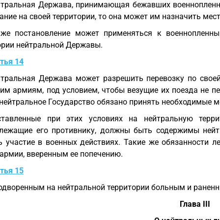
тральная Держава, принимающая бежавших военнопленных
ание на своей территории, то она может им назначить мес
 же постановление может применяться к военнопленн
ории нейтральной Державы.
тья 14
тральная Держава может разрешить перевозку по своей
м армиям, под условием, чтобы везущие их поезда не пер
 нейтральное Государство обязано принять необходимые м
ставленные при этих условиях на нейтральную тер
лежащие его противнику, должны быть содержимы нейт
ь участие в военных действиях. Такие же обязанности 
 армии, вверенным ее попечению.
тья 15
одворенным на нейтральной территории больным и ранен
Глава III