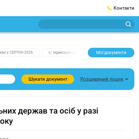
Контакти
Мої документи
кає у СЕРПНІ 2026
📈 Індексація у СЕРПНІ
2️⃣0️⃣2️⃣7️⃣ Усі клю
Розширений пошук
Шукати документ
них держав та осіб у разі
року