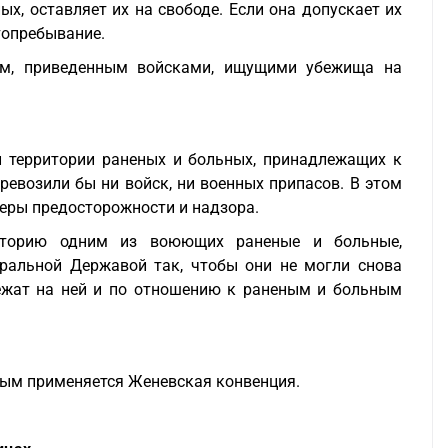
, оставляет их на свободе. Если она допускает их
топребывание.
ым, приведенным войсками, ищущими убежища на
 территории раненых и больных, принадлежащих к
евозили бы ни войск, ни военных припасов. В этом
еры предосторожности и надзора.
риторию одним из воюющих раненые и больные,
ральной Державой так, чтобы они не могли снова
лежат на ней и по отношению к раненым и больным
ным применяется Женевская конвенция.