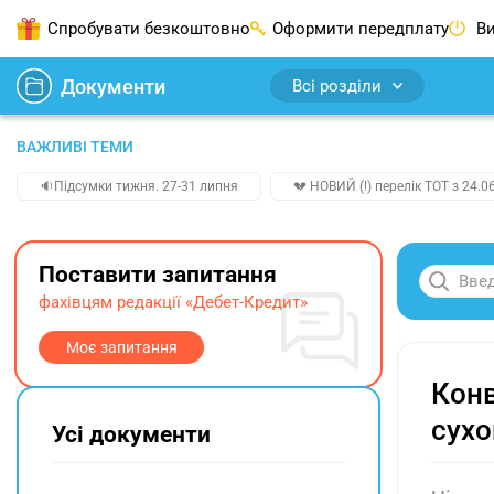
Спробувати безкоштовно
Оформити передплату
Ви
Документи
Всі розділи
ВАЖЛИВІ ТЕМИ
🔉Підсумки тижня. 27-31 липня
💔 НОВИЙ (!) перелік ТОТ з 24.06
Поставити запитання
фахівцям редакції «Дебет-Кредит»
Моє запитання
Конв
сухо
Усі документи