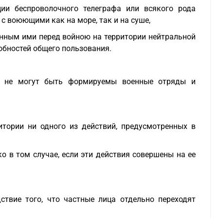
ии беспроволочного телеграфа или всякого рода
с воюющими как на море, так и на суше,
енным ими перед войною на территории нейтральной
обностей общего пользования.
х не могут быть формируемы военные отряды и
тории ни одного из действий, предусмотренных в
ко в том случае, если эти действия совершены на ее
ствие того, что частные лица отдельно переходят