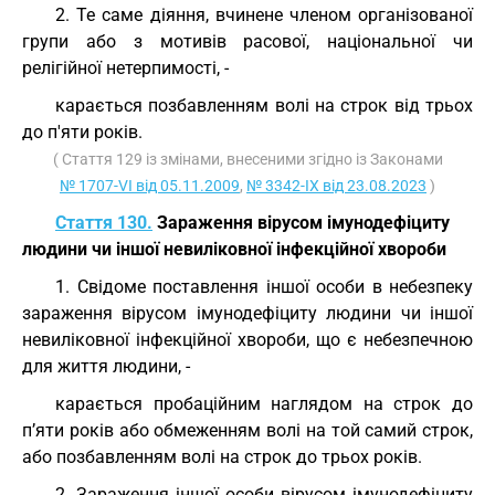
2. Те саме діяння, вчинене членом організованої
групи або з мотивів расової, національної чи
релігійної нетерпимості, -
карається позбавленням волі на строк від трьох
до п'яти років.
( Стаття 129 із змінами, внесеними згідно із Законами
№ 1707-VI від 05.11.2009
,
№ 3342-IX від 23.08.2023
)
Стаття 130.
Зараження вірусом імунодефіциту
людини чи іншої невиліковної інфекційної хвороби
1. Свідоме поставлення іншої особи в небезпеку
зараження вірусом імунодефіциту людини чи іншої
невиліковної інфекційної хвороби, що є небезпечною
для життя людини, -
карається пробаційним наглядом на строк до
п’яти років або обмеженням волі на той самий строк,
або позбавленням волі на строк до трьох років.
2. Зараження іншої особи вірусом імунодефіциту