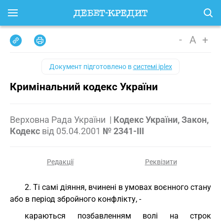
-
A
+
Документ підготовлено в
системі iplex
Кримінальний кодекс України
Верховна Рада України
|
Кодекс України, Закон,
Кодекс
від
05.04.2001
№ 2341-III
Редакції
Реквізити
2. Ті самі діяння, вчинені в умовах воєнного стану
або в період збройного конфлікту, -
караються позбавленням волі на строк