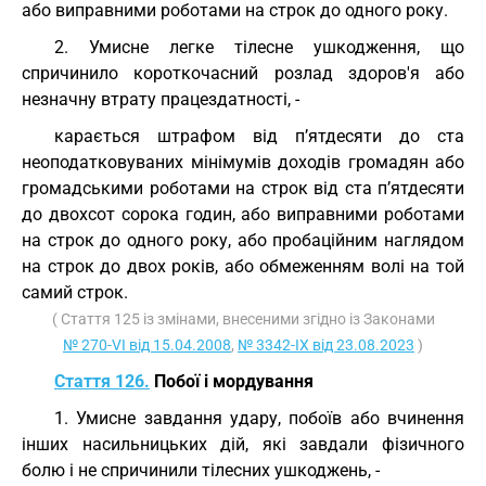
або виправними роботами на строк до одного року.
2. Умисне легке тілесне ушкодження, що
спричинило короткочасний розлад здоров'я або
незначну втрату працездатності, -
карається штрафом від п’ятдесяти до ста
неоподатковуваних мінімумів доходів громадян або
громадськими роботами на строк від ста п’ятдесяти
до двохсот сорока годин, або виправними роботами
на строк до одного року, або пробаційним наглядом
на строк до двох років, або обмеженням волі на той
самий строк.
( Стаття 125 із змінами, внесеними згідно із Законами
№ 270-VI від 15.04.2008
,
№ 3342-IX від 23.08.2023
)
Стаття 126.
Побої і мордування
1. Умисне завдання удару, побоїв або вчинення
інших насильницьких дій, які завдали фізичного
болю і не спричинили тілесних ушкоджень, -