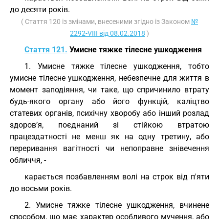
до десяти років.
( Стаття 120 із змінами, внесеними згідно із Законом
№
2292-VIII від 08.02.2018
)
Стаття 121.
Умисне тяжке тілесне ушкодження
1. Умисне тяжке тілесне ушкодження, тобто
умисне тілесне ушкодження, небезпечне для життя в
момент заподіяння, чи таке, що спричинило втрату
будь-якого органу або його функцій, каліцтво
статевих органів, психічну хворобу або інший розлад
здоров’я, поєднаний зі стійкою втратою
працездатності не менш як на одну третину, або
переривання вагітності чи непоправне знівечення
обличчя, -
карається позбавленням волі на строк від п'яти
до восьми років.
2. Умисне тяжке тілесне ушкодження, вчинене
способом, що має характер особливого мучення, або