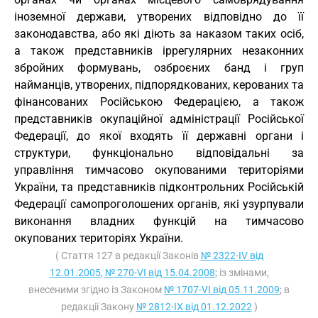
іноземної держави, утворених відповідно до її
законодавства, або які діють за наказом таких осіб,
а також представників іррегулярних незаконних
збройних формувань, озброєних банд і груп
найманців, утворених, підпорядкованих, керованих та
фінансованих Російською Федерацією, а також
представників окупаційної адміністрації Російської
Федерації, до якої входять її державні органи і
структури, функціонально відповідальні за
управління тимчасово окупованими територіями
України, та представників підконтрольних Російській
Федерації самопроголошених органів, які узурпували
виконання владних функцій на тимчасово
окупованих територіях України.
( Стаття 127 в редакції Законів
№ 2322-IV від
12.01.2005
,
№ 270-VI від 15.04.2008
; із змінами,
внесеними згідно із Законом
№ 1707-VI від 05.11.2009
; в
редакції Закону
№ 2812-IX від 01.12.2022
)