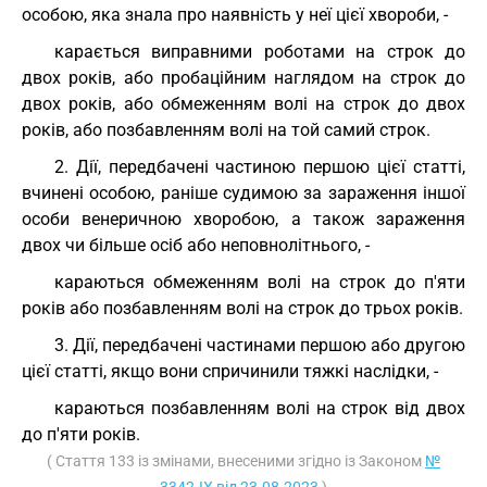
особою, яка знала про наявність у неї цієї хвороби, -
карається виправними роботами на строк до
двох років, або пробаційним наглядом на строк до
двох років, або обмеженням волі на строк до двох
років, або позбавленням волі на той самий строк.
2. Дії, передбачені частиною першою цієї статті,
вчинені особою, раніше судимою за зараження іншої
особи венеричною хворобою, а також зараження
двох чи більше осіб або неповнолітнього, -
караються обмеженням волі на строк до п'яти
років або позбавленням волі на строк до трьох років.
3. Дії, передбачені частинами першою або другою
цієї статті, якщо вони спричинили тяжкі наслідки, -
караються позбавленням волі на строк від двох
до п'яти років.
( Стаття 133 із змінами, внесеними згідно із Законом
№