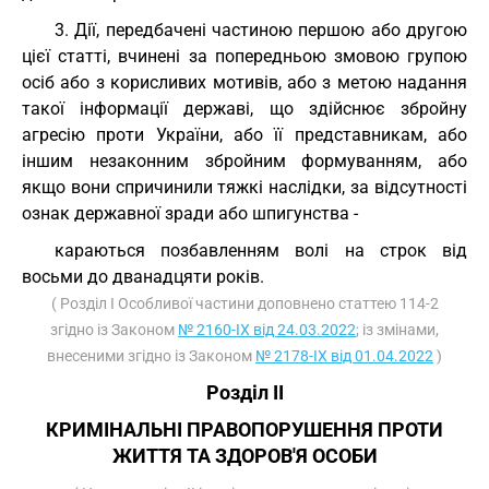
3. Дії, передбачені частиною першою або другою
цієї статті, вчинені за попередньою змовою групою
осіб або з корисливих мотивів, або з метою надання
такої інформації державі, що здійснює збройну
агресію проти України, або її представникам, або
іншим незаконним збройним формуванням, або
якщо вони спричинили тяжкі наслідки, за відсутності
ознак державної зради або шпигунства -
караються позбавленням волі на строк від
восьми до дванадцяти років.
( Розділ I Особливої частини доповнено статтею 114-2
згідно із Законом
№ 2160-IX від 24.03.2022
; із змінами,
внесеними згідно із Законом
№ 2178-IX від 01.04.2022
)
Розділ II
КРИМІНАЛЬНІ ПРАВОПОРУШЕННЯ ПРОТИ
ЖИТТЯ ТА ЗДОРОВ'Я ОСОБИ