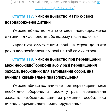
( Стаття 116 із змінами, внесеними згідно із Законом
№
2227-VIII від 06.12.2017
)
Стаття 117.
Умисне вбивство матір'ю своєї
новонародженої дитини
Умисне вбивство матір'ю своєї новонародженої
дитини під час пологів або відразу після пологів -
карається обмеженням волі на строк до п'яти
років або позбавленням волі на той самий строк.
Стаття 118.
Умисне вбивство при перевищенні
меж необхідної оборони або у разі перевищення
заходів, необхідних для затримання особи, яка
вчинила кримінальне правопорушення
Умисне вбивство, вчинене при перевищенні меж
необхідної оборони, а також у разі перевищення
заходів, необхідних для затримання особи, яка
вчинила кримінальне правопорушення, -