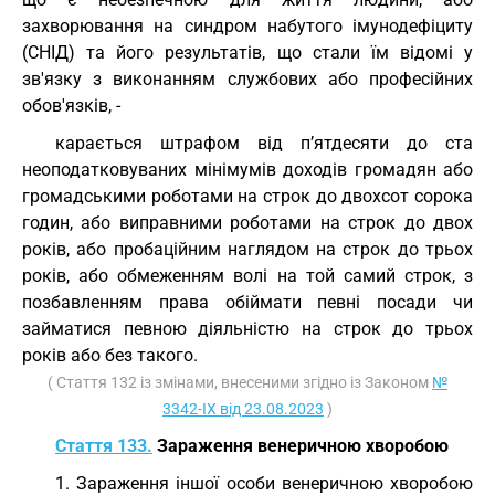
захворювання на синдром набутого імунодефіциту
(СНІД) та його результатів, що стали їм відомі у
зв'язку з виконанням службових або професійних
обов'язків, -
карається штрафом від п’ятдесяти до ста
неоподатковуваних мінімумів доходів громадян або
громадськими роботами на строк до двохсот сорока
годин, або виправними роботами на строк до двох
років, або пробаційним наглядом на строк до трьох
років, або обмеженням волі на той самий строк, з
позбавленням права обіймати певні посади чи
займатися певною діяльністю на строк до трьох
років або без такого.
( Стаття 132 із змінами, внесеними згідно із Законом
№
3342-IX від 23.08.2023
)
Стаття 133.
Зараження венеричною хворобою
1. Зараження іншої особи венеричною хворобою