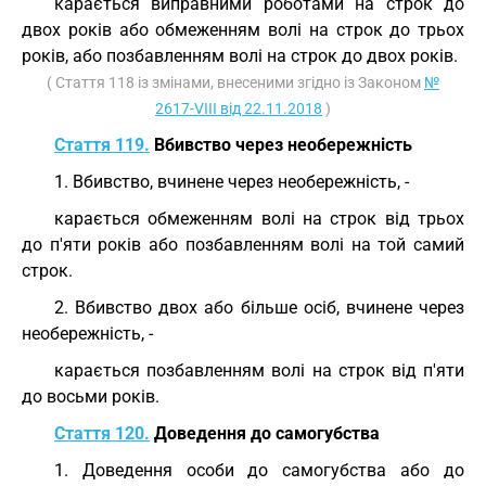
карається виправними роботами на строк до
двох років або обмеженням волі на строк до трьох
років, або позбавленням волі на строк до двох років.
( Стаття 118 із змінами, внесеними згідно із Законом
№
2617-VIII від 22.11.2018
)
Стаття 119.
Вбивство через необережність
1. Вбивство, вчинене через необережність, -
карається обмеженням волі на строк від трьох
до п'яти років або позбавленням волі на той самий
строк.
2. Вбивство двох або більше осіб, вчинене через
необережність, -
карається позбавленням волі на строк від п'яти
до восьми років.
Стаття 120.
Доведення до самогубства
1. Доведення особи до самогубства або до