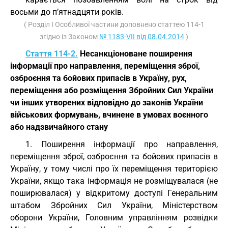
восьми до п’ятнадцяти років.
( Розділ I Особливої частини доповнено статтею 114-1
згідно із Законом
№ 1183-VII від 08.04.2014
)
Стаття 114-2.
Несанкціоноване поширення
інформації про направлення, переміщення зброї,
озброєння та бойових припасів в Україну, рух,
переміщення або розміщення Збройних Сил України
чи інших утворених відповідно до законів України
військових формувань, вчинене в умовах воєнного
або надзвичайного стану
1. Поширення інформації про направлення,
переміщення зброї, озброєння та бойових припасів в
Україну, у тому числі про їх переміщення територією
України, якщо така інформація не розміщувалася (не
поширювалася) у відкритому доступі Генеральним
штабом Збройних Сил України, Міністерством
оборони України, Головним управлінням розвідки