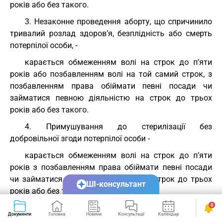
років або без такого.
3. Незаконне проведення аборту, що спричинило
тривалий розлад здоров’я, безплідність або смерть
потерпілої особи, -
карається обмеженням волі на строк до п’яти
років або позбавленням волі на той самий строк, з
позбавленням права обіймати певні посади чи
займатися певною діяльністю на строк до трьох
років або без такого.
4. Примушування до стерилізації без
добровільної згоди потерпілої особи -
карається обмеженням волі на строк до п’яти
років з позбавленням права обіймати певні посади
чи займатися певною діяльністю на строк до трьох
ШІ-консультант
років або без такого.
0
5. Дія, передбачена частиною четвертою цієї
Документи
Головна
Новини
Консультації
Календар
Сервіси
статті, якщо вона спричинила смерть потерпілої