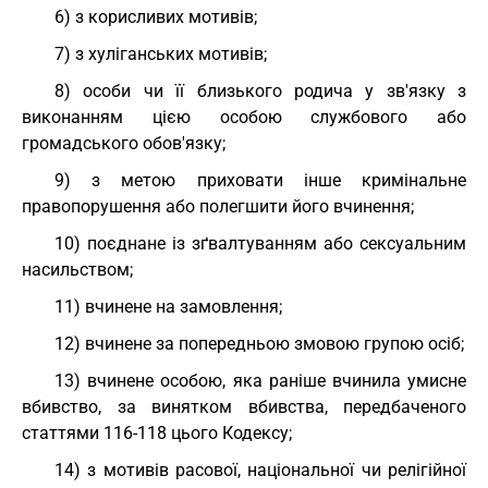
6) з корисливих мотивів;
7) з хуліганських мотивів;
8) особи чи її близького родича у зв'язку з
виконанням цією особою службового або
громадського обов'язку;
9) з метою приховати інше кримінальне
правопорушення або полегшити його вчинення;
10) поєднане із зґвалтуванням або сексуальним
насильством;
11) вчинене на замовлення;
12) вчинене за попередньою змовою групою осіб;
13) вчинене особою, яка раніше вчинила умисне
вбивство, за винятком вбивства, передбаченого
статтями 116-118 цього Кодексу;
14) з мотивів расової, національної чи релігійної