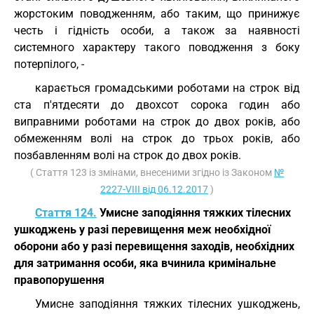
жорстоким поводженням, або таким, що принижує
честь і гідність особи, а також за наявності
системного характеру такого поводження з боку
потерпілого, -
карається громадськими роботами на строк від
ста п'ятдесяти до двохсот сорока годин або
виправними роботами на строк до двох років, або
обмеженням волі на строк до трьох років, або
позбавленням волі на строк до двох років.
( Стаття 123 із змінами, внесеними згідно із Законом
№
2227-VIII від 06.12.2017
)
Стаття 124.
Умисне заподіяння тяжких тілесних
ушкоджень у разі перевищення меж необхідної
оборони або у разі перевищення заходів, необхідних
для затримання особи, яка вчинила кримінальне
правопорушення
Умисне заподіяння тяжких тілесних ушкоджень,