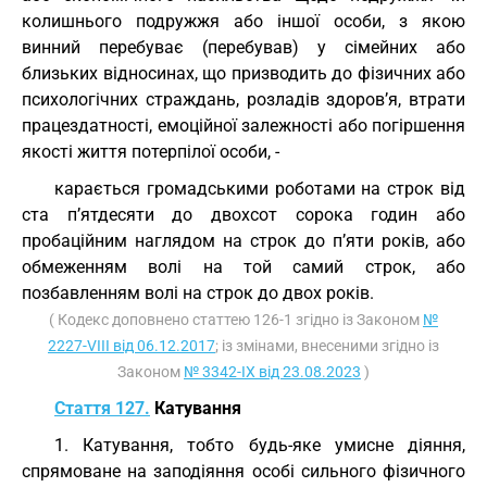
колишнього подружжя або іншої особи, з якою
винний перебуває (перебував) у сімейних або
близьких відносинах, що призводить до фізичних або
психологічних страждань, розладів здоров’я, втрати
працездатності, емоційної залежності або погіршення
якості життя потерпілої особи, -
карається громадськими роботами на строк від
ста п’ятдесяти до двохсот сорока годин або
пробаційним наглядом на строк до п’яти років, або
обмеженням волі на той самий строк, або
позбавленням волі на строк до двох років.
( Кодекс доповнено статтею 126-1 згідно із Законом
№
2227-VIII від 06.12.2017
; із змінами, внесеними згідно із
Законом
№ 3342-IX від 23.08.2023
)
Стаття 127.
Катування
1. Катування, тобто будь-яке умисне діяння,
спрямоване на заподіяння особі сильного фізичного