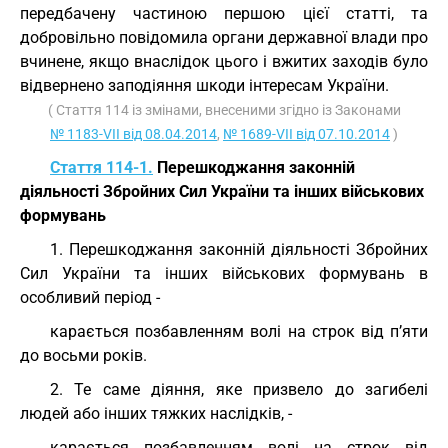
передбачену частиною першою цієї статті, та
добровільно повідомила органи державної влади про
вчинене, якщо внаслідок цього і вжитих заходів було
відвернено заподіяння шкоди інтересам України.
( Стаття 114 із змінами, внесеними згідно із Законами
№ 1183-VII від 08.04.2014
,
№ 1689-VII від 07.10.2014
)
Стаття 114-1.
Перешкоджання законній
діяльності Збройних Сил України та інших військових
формувань
1. Перешкоджання законній діяльності Збройних
Сил України та інших військових формувань в
особливий період -
карається позбавленням волі на строк від п’яти
до восьми років.
2. Те саме діяння, яке призвело до загибелі
людей або інших тяжких наслідків, -
карається позбавленням волі на строк від