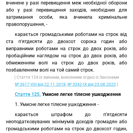
вчинене у разі перевищення меж необхідної оборони
або у разі перевищення заходів, необхідних для
затримання особи, яка вчинила кримінальне
правопорушення, -
карається громадськими роботами на строк від
ста п'ятдесяти до двохсот сорока годин або
виправними роботами на строк до двох років, або
пробаційним наглядом на строк до двох років, або
обмеженням волі на строк до двох років, або
позбавленням волі на той самий строк.
( Стаття 124 із змінами, внесеними згідно із Законами
№ 2617-VIII від 22.11.2018
,
№ 3342-IX від 23.08.2023
)
Стаття 125.
Умисне легке тілесне ушкодження
1. Умисне легке тілесне ушкодження -
карається штрафом до п'ятдесяти
неоподатковуваних мінімумів доходів громадян або
громадськими роботами на строк до двохсот годин,