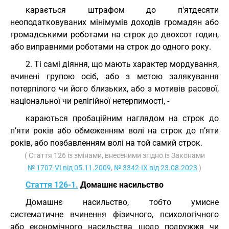
карається штрафом до п'ятдесяти
неоподатковуваних мінімумів доходів громадян або
громадськими роботами на строк до двохсот годин,
або виправними роботами на строк до одного року.
2. Ті самі діяння, що мають характер мордування,
вчинені групою осіб, або з метою залякування
потерпілого чи його близьких, або з мотивів расової,
національної чи релігійної нетерпимості, -
караються пробаційним наглядом на строк до
п’яти років або обмеженням волі на строк до п’яти
років, або позбавленням волі на той самий строк.
( Стаття 126 із змінами, внесеними згідно із Законами
№ 1707-VI від 05.11.2009
,
№ 3342-IX від 23.08.2023
)
Стаття 126-1.
Домашнє насильство
Домашнє насильство, тобто умисне
систематичне вчинення фізичного, психологічного
або економічного насильства щодо подружжя чи