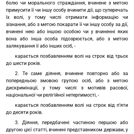
болю чи морального страждання, вчинене з метою
примусити її чи іншу особу вчинити дії, що суперечать
їх волі, у тому числі отримати інформацію чи
зізнання, або з метою покарати її чи іншу особу за дії,
вчинені нею або іншою особою чи у вчиненні яких
вона або інша особа підозрюється, або з метою
залякування її або інших осіб, -
карається позбавленням волі на строк від трьох
до шести років.
2. Те саме діяння, вчинене повторно або за
попередньою змовою групою осіб, або з метою
дискримінації, у тому числі з мотивів расової,
національної чи релігійної нетерпимості, -
карається позбавленням волі на строк від п’яти
до десяти років.
3. Діяння, передбачені частиною першою або
другою цієї статті, вчинені представником держави, у