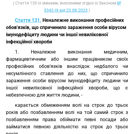
( Стаття 130 із змінами, внесеними згідно із Законом
№
3342-IX від 23.08.2023
)
Стаття 131.
Неналежне виконання професійних
обов'язків, що спричинило зараження особи вірусом
імунодефіциту людини чи іншої невиліковної
інфекційної хвороби
1. Неналежне виконання медичним,
фармацевтичним або іншим працівником своїх
професійних обов'язків внаслідок недбалого чи
несумлінного ставлення до них, що спричинило
зараження особи вірусом імунодефіциту людини чи
іншої невиліковної інфекційної хвороби, що є
небезпечною для життя людини, -
карається обмеженням волі на строк до трьох
років або позбавленням волі на той самий строк з
позбавленням права обіймати певні посади або
займатися певною діяльністю на строк до трьох
років.