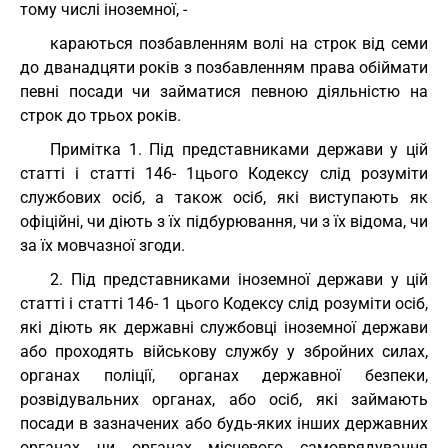
тому числі іноземної, -
караються позбавленням волі на строк від семи
до дванадцяти років з позбавленням права обіймати
певні посади чи займатися певною діяльністю на
строк до трьох років.
Примітка 1. Під представниками держави у цій
статті і статті 146- 1цього Кодексу слід розуміти
службових осіб, а також осіб, які виступають як
офіційні, чи діють з їх підбурювання, чи з їх відома, чи
за їх мовчазної згоди.
2. Під представниками іноземної держави у цій
статті і статті 146- 1 цього Кодексу слід розуміти осіб,
які діють як державні службовці іноземної держави
або проходять військову службу у збройних силах,
органах поліції, органах державної безпеки,
розвідувальних органах, або осіб, які займають
посади в зазначених або будь-яких інших державних
органах чи органах місцевого самоврядування