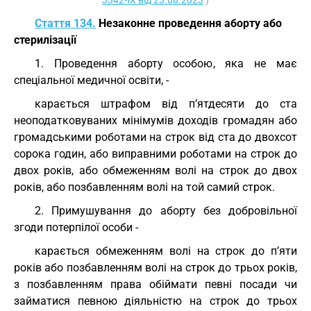
3342-IX від 23.08.2023
)
Стаття 134.
Незаконне проведення аборту або
стерилізації
1. Проведення аборту особою, яка не має
спеціальної медичної освіти, -
карається штрафом від п’ятдесяти до ста
неоподатковуваних мінімумів доходів громадян або
громадськими роботами на строк від ста до двохсот
сорока годин, або виправними роботами на строк до
двох років, або обмеженням волі на строк до двох
років, або позбавленням волі на той самий строк.
2. Примушування до аборту без добровільної
згоди потерпілої особи -
карається обмеженням волі на строк до п’яти
років або позбавленням волі на строк до трьох років,
з позбавленням права обіймати певні посади чи
займатися певною діяльністю на строк до трьох