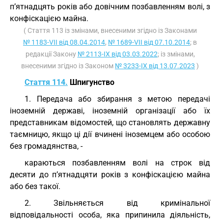
п’ятнадцять років або довічним позбавленням волі, з
конфіскацією майна.
( Стаття 113 із змінами, внесеними згідно із Законами
№ 1183-VII від 08.04.2014
,
№ 1689-VII від 07.10.2014
; в
редакції Закону
№ 2113-IX від 03.03.2022
; із змінами,
внесеними згідно із Законом
№ 3233-IX від 13.07.2023
)
Стаття 114.
Шпигунство
1. Передача або збирання з метою передачі
іноземній державі, іноземній організації або їх
представникам відомостей, що становлять державну
таємницю, якщо ці дії вчинені іноземцем або особою
без громадянства, -
караються позбавленням волі на строк від
десяти до п’ятнадцяти років з конфіскацією майна
або без такої.
2. Звільняється від кримінальної
відповідальності особа, яка припинила діяльність,