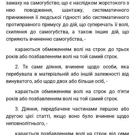
замаху на самогубство, що є наслідком жорстокого з
нею поводження, шантажу, систематичного
приниження її людської гідності або систематичного
протиправного примусу до дій, що суперечать її волі,
схиляння до самогубства, а також інших дій, що
сприяють вчиненню самогубства, -
караються обмеженням волі на строк до трьох
років або позбавленням волі на той самий строк.
2. Те саме діяння, вчинене щодо особи, яка
перебувала в матеріальній або іншій залежності від
винуватого, або щодо двох або більше осіб, -
карається обмеженням волі на строк до п'яти
років або позбавленням волі на той самий строк.
3. Діяння, передбачене частинами першою або
другою цієї статті, якщо воно було вчинене щодо
неповнолітнього, -
карається позбавленням волі на строк від семи