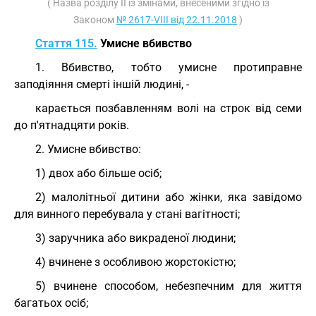
( Назва розділу II із змінами, внесеними згідно із
Законом
№ 2617-VIII від 22.11.2018
)
Стаття 115.
Умисне вбивство
1. Вбивство, тобто умисне протиправне
заподіяння смерті іншій людині, -
карається позбавленням волі на строк від семи
до п'ятнадцяти років.
2. Умисне вбивство:
1) двох або більше осіб;
2) малолітньої дитини або жінки, яка завідомо
для винного перебувала у стані вагітності;
3) заручника або викраденої людини;
4) вчинене з особливою жорстокістю;
5) вчинене способом, небезпечним для життя
багатьох осіб;