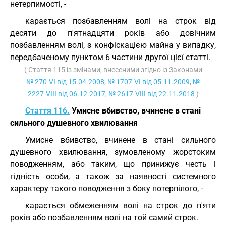
нетерпимості, -
карається позбавленням волі на строк від
десяти до п'ятнадцяти років або довічним
позбавленням волі, з конфіскацією майна у випадку,
передбаченому пунктом 6 частини другої цієї статті.
( Стаття 115 із змінами, внесеними згідно із Законами
№ 270-VI від 15.04.2008
,
№ 1707-VI від 05.11.2009
,
№
2227-VIII від 06.12.2017
,
№ 2617-VIII від 22.11.2018
)
Стаття 116.
Умисне вбивство, вчинене в стані
сильного душевного хвилювання
Умисне вбивство, вчинене в стані сильного
душевного хвилювання, зумовленому жорстоким
поводженням, або таким, що принижує честь і
гідність особи, а також за наявності системного
характеру такого поводження з боку потерпілого, -
карається обмеженням волі на строк до п'яти
років або позбавленням волі на той самий строк.