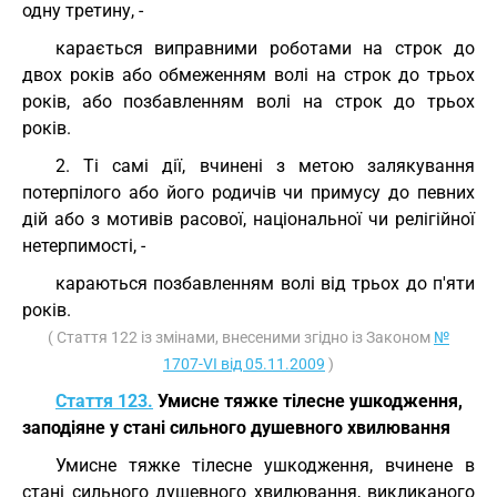
одну третину, -
карається виправними роботами на строк до
двох років або обмеженням волі на строк до трьох
років, або позбавленням волі на строк до трьох
років.
2. Ті самі дії, вчинені з метою залякування
потерпілого або його родичів чи примусу до певних
дій або з мотивів расової, національної чи релігійної
нетерпимості, -
караються позбавленням волі від трьох до п'яти
років.
( Стаття 122 із змінами, внесеними згідно із Законом
№
1707-VI від 05.11.2009
)
Стаття 123.
Умисне тяжке тілесне ушкодження,
заподіяне у стані сильного душевного хвилювання
Умисне тяжке тілесне ушкодження, вчинене в
стані сильного душевного хвилювання, викликаного