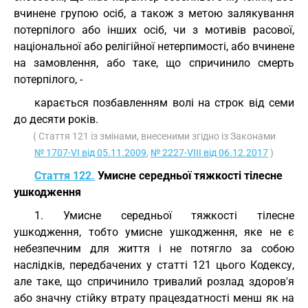
вчинене групою осіб, а також з метою залякування
потерпілого або інших осіб, чи з мотивів расової,
національної або релігійної нетерпимості, або вчинене
на замовлення, або таке, що спричинило смерть
потерпілого, -
карається позбавленням волі на строк від семи
до десяти років.
( Стаття 121 із змінами, внесеними згідно із Законами
№ 1707-VI від 05.11.2009
,
№ 2227-VIII від 06.12.2017
)
Стаття 122.
Умисне середньої тяжкості тілесне
ушкодження
1. Умисне середньої тяжкості тілесне
ушкодження, тобто умисне ушкодження, яке не є
небезпечним для життя і не потягло за собою
наслідків, передбачених у статті 121 цього Кодексу,
але таке, що спричинило тривалий розлад здоров'я
або значну стійку втрату працездатності менш як на