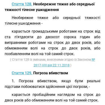
Стаття 128.
Необережне тяжке або середньої
тяжкості тілесне ушкодження
Необережне тяжке або середньої тяжкості
тілесне ушкодження -
карається громадськими роботами на строк від
ста п'ятдесяти до двохсот сорока годин або
виправними роботами на строк до двох років, або
обмеженням волі на строк до двох років, або
позбавленням волі на той самий строк.
( Стаття 128 із змінами, внесеними згідно із Законом
№
2617-VIII від 22.11.2018
)
Стаття 129.
Погроза вбивством
1. Погроза вбивством, якщо були реальні
підстави побоюватися здійснення цієї погрози, -
карається пробаційним наглядом на строк до
двох років або обмеженням волі на той самий строк.