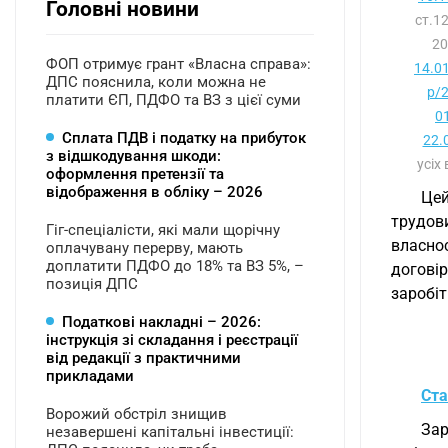
Головні новини
ст.1
20
ФОП отримує грант «Власна справа»:
14.0
ДПС пояснила, коли можна не
р/2
платити ЄП, ПДФО та ВЗ з цієї суми
0
Сплата ПДВ і податку на прибуток
22.
з відшкодування шкоди:
усіх
оформлення претензії та
відображення в обліку – 2026
Цей
трудов
Гіг-спеціалісти, які мали щорічну
власно
оплачувану перерву, мають
доплатити ПДФО до 18% та ВЗ 5%, –
догові
позиція ДПС
заробіт
Податкові накладні – 2026:
інструкція зі складання і реєстрації
від редакції з практичними
прикладами
Ста
Ворожий обстріл знищив
Зар
незавершені капітальні інвестиції: