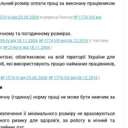
альний розмір оплати праці за виконану працівником
74-VI від 25.06.2009
; в редакції Закону
№ 1774-VIII від
ячному та погодинному розмірах.
90-IV від 18.11.2004
,
№ 1774-VIII від 06.12.2016
)( Частину
ну
№ 2190-IV від 18.11.2004
)
тією, обов'язковою на всій території України для
сіб, які використовують працю найманих працівників,
и
№ 1574-VI від 25.06.2009
,
№ 1774-VIII від 06.12.2016
)
ти
сячну (годинну) норму праці не може бути нижчим за
безпечення її мінімального розміру не враховуються
ного ризику для здоров’я, за роботу в нічний та
ілейних дат.