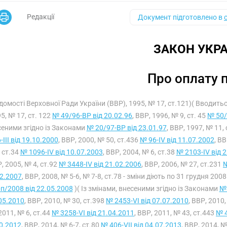
Редакції
Документ підготовлено в
ЗАКОН УКРА
Про оплату 
ідомості Верховної Ради України (ВВР), 1995, № 17, ст.121)( Вводит
5, № 17, ст. 122
№ 49/96-ВР від 20.02.96
, ВВР, 1996, № 9, ст. 45
№ 50/
еними згідно із Законами
№ 20/97-ВР від 23.01.97
, ВВР, 1997, № 11, 
-III від 19.10.2000
, ВВР, 2000, № 50, ст.436
№ 96-IV від 11.07.2002
, ВВ
 ст.34
№ 1096-IV від 10.07.2003
, ВВР, 2004, № 6, ст.38
№ 2103-IV від 
, 2005, № 4, ст.92
№ 3448-IV від 21.02.2006
, ВВР, 2006, № 27, ст.231
№
2.2007
, ВВР, 2008, № 5-6, № 7-8, ст.78 - зміни діють по 31 грудня 2
п/2008 від 22.05.2008
)( Із змінами, внесеними згідно із Законами
№ 
05.2010
, ВВР, 2010, № 30, ст.398
№ 2453-VI від 07.07.2010
, ВВР, 2010
2011, № 6, ст.44
№ 3258-VI від 21.04.2011
, ВВР, 2011, № 43, ст.443
№ 4
0.2012
, ВВР, 2014, № 6-7, ст.80
№ 406-VII від 04.07.2013
, ВВР, 2014, 