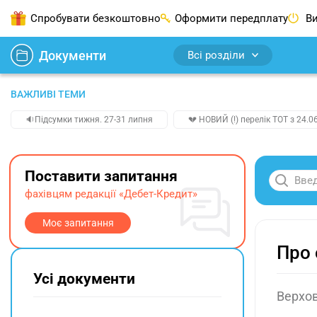
Спробувати безкоштовно
Оформити передплату
Ви
Документи
Всі розділи
ВАЖЛИВІ ТЕМИ
🔉Підсумки тижня. 27-31 липня
💔 НОВИЙ (!) перелік ТОТ з 24.06
Поставити запитання
фахівцям редакції «Дебет-Кредит»
Моє запитання
Про 
Усі документи
Верхов