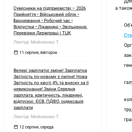
Для
встановило його замість
несправного. Як відобразити ці
а також
Сумісники на підприємстві – 2026
операції в бухобліку та які
Прийняття • Військовий облік •
виникають наслідки з ПДВ?
Бронювання • Робочий час •
Об'
Відпустки • Лікарняні • Звільнення.
Перевірки Держпраці і ТЦК
Ста
Лектор: Мойсеєнко Т.
Орг
11 серпня, вівторок
зак
ген
Великі зарплатні зміни! Зарплатна
Звітність по-новому з липня! Нова
гал
Звітність по квоті 4% та внеску за її
невиконання! Зміни Середня
зарплата: критичність, лікарняні,
кол
відпускні. ЄСВ, ПДФО, індексація
зарплати
тру
Лектор: Мойсеєнко Т.
гра
12 серпня, середа