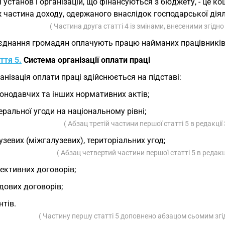
 установ і організацій, що фінансуються з бюджету, - це ко
 частина доходу, одержаного внаслідок господарської діял
( Частина друга статті 4 із змінами, внесеними згідн
єднання громадян оплачують працю найманих працівників з
ття 5.
Система організації оплати праці
анізація оплати праці здійснюється на підставі:
онодавчих та інших нормативних актів;
еральної угоди на національному рівні;
( Абзац третій частини першої статті 5 в редакці
узевих (міжгалузевих), територіальних угод;
( Абзац четвертий частини першої статті 5 в редак
ективних договорів;
дових договорів;
нтів.
( Частину першу статті 5 доповнено абзацом сьомим згі