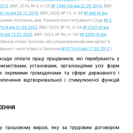
.2015
, ВВР, 2016, № 3, ст.25
№ 1540-VIII від 22.09.2016
, ВВР,
41-IX від 05.12.2019
, ВВР, 2020, № 13, ст.68
№ 440-IX від
 окремих положень див. Рішення Конституційного Суду
№ 2-
9-IX від 01.04.2022
, ВВР, 2023, № 16, ст.66
№ 2347-IX від
IX від 12.01.2023
, ВВР, 2023, № 59, ст.182
№ 3585-IX від
і Закону слова "власник або уповноважений ним орган" в
дмінку і числі згідно із Законом
№ 4719-VI від 17.05.2012
)
асади оплати праці працівників, які перебувають у
риємствами, установами, організаціями усіх форм
ж з окремими громадянами та сфери державного і
езпечення відтворювальної і стимулюючої функцій
ЖЕННЯ
, у грошовому виразі, яку за трудовим договором