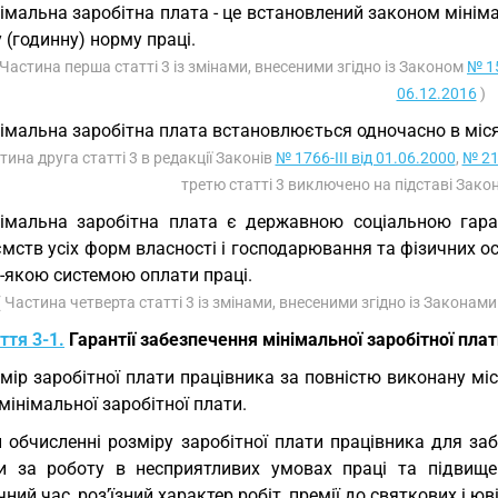
імальна заробітна плата - це встановлений законом мінім
 (годинну) норму праці.
 Частина перша статті 3 із змінами, внесеними згідно із Законом
№ 15
06.12.2016
)
імальна заробітна плата встановлюється одночасно в міс
тина друга статті 3 в редакції Законів
№ 1766-III від 01.06.2000
,
№ 21
третю статті 3 виключено на підставі Зако
імальна заробітна плата є державною соціальною гаран
мств усіх форм власності і господарювання та фізичних о
-якою системою оплати праці.
( Частина четверта статті 3 із змінами, внесеними згідно із Законам
ття 3-1.
Гарантії забезпечення мінімальної заробітної пла
мір заробітної плати працівника за повністю виконану мі
мінімальної заробітної плати.
 обчисленні розміру заробітної плати працівника для за
и за роботу в несприятливих умовах праці та підвище
ний час, роз’їзний характер робіт, премії до святкових і юв