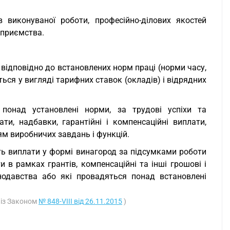
 виконуваної роботи, професійно-ділових якостей
ідприємства.
 відповідно до встановлених норм праці (норми часу,
ься у вигляді тарифних ставок (окладів) і відрядних
понад установлені норми, за трудові успіхи та
ти, надбавки, гарантійні і компенсаційні виплати,
ям виробничих завдань і функцій.
ать виплати у формі винагород за підсумками роботи
и в рамках грантів, компенсаційні та інші грошові і
нодавства або які провадяться понад встановлені
о із Законом
№ 848-VIII від 26.11.2015
)