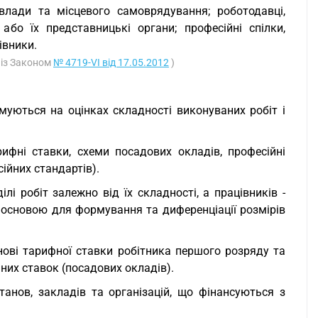
 влади та місцевого самоврядування; роботодавці,
 або їх представницькі органи; професійні спілки,
івники.
о із Законом
№ 4719-VI від 17.05.2012
)
муються на оцінках складності виконуваних робіт і
ифні ставки, схеми посадових окладів, професійні
сійних стандартів).
і робіт залежно від їх складності, а працівників -
є основою для формування та диференціації розмірів
нові тарифної ставки робітника першого розряду та
них ставок (посадових окладів).
танов, закладів та організацій, що фінансуються з