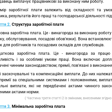
давець виплачує працівникові за виконану ним роботу.
мір заробітної плати залежить від складності та умов
ика, результатів його праці та господарської діяльності п
ття 2.
Структура заробітної плати
овна заробітна плата. Це - винагорода за виконану роботу
ку, обслуговування, посадові обов'язки). Вона встановлюєт
к для робітників та посадових окладів для службовців.
даткова заробітна плата. Це - винагорода за працю 
дливість і за особливі умови праці. Вона включає допла
чені чинним законодавством; премії, пов'язані з виконанн
і заохочувальні та компенсаційні виплати. До них належ
 премії за спеціальними системами і положеннями, виплат
альні виплати, які не передбачені актами чинного зако
еними актами норми.
( Частина третя статті 2 із змінами, внесеними згідн
ття 3.
Мінімальна заробітна плата