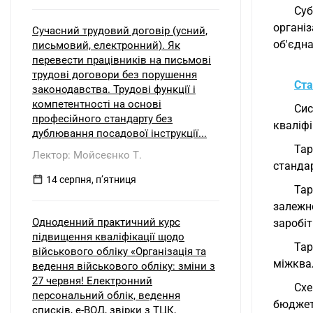
Суб
органі
Сучасний трудовий договір (усний,
об'єдна
письмовий, електронний). Як
перевести працівників на письмові
трудові договори без порушення
Ста
законодавства. Трудові функції і
компетентності на основі
Сис
професійного стандарту без
кваліфі
дублювання посадової інструкції...
Тар
Лектор: Мойсеєнко Т.
стандар
14 серпня, пʼятниця
Тар
залежно
Одноденний практичний курс
заробіт
підвищення кваліфікації щодо
Тар
військового обліку «Організація та
міжквал
ведення військового обліку: зміни з
27 червня! Електронний
Схе
персональний облік, ведення
бюджет
списків, е-ВОД, звірки з ТЦК,