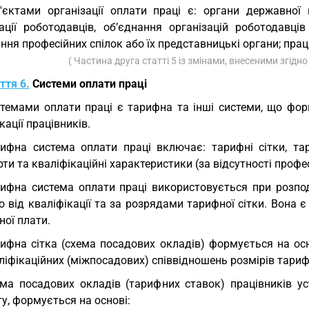
'єктами організації оплати праці є: органи державної
зації роботодавців, об’єднання організацій роботодавців
ння професійних спілок або їх представницькі органи; прац
( Частина друга статті 5 із змінами, внесеними згідн
ття 6.
Системи оплати праці
темами оплати праці є тарифна та інші системи, що фор
кації працівників.
ифна система оплати праці включає: тарифні сітки, тар
ти та кваліфікаційні характеристики (за відсутності профе
ифна система оплати праці використовується при розподіл
 від кваліфікації та за розрядами тарифної сітки. Вона 
ної плати.
ифна сітка (схема посадових окладів) формується на ос
іфікаційних (міжпосадових) співвідношень розмірів тариф
ма посадових окладів (тарифних ставок) працівників ус
у, формується на основі: