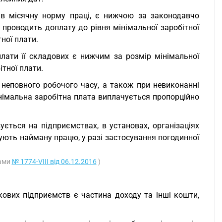
ав місячну норму праці, є нижчою за законодавчо
 проводить доплату до рівня мінімальної заробітної
ної плати.
плати її складових є нижчим за розмір мінімальної
ітної плати.
 неповного робочого часу, а також при невиконанні
інімальна заробітна плата виплачується пропорційно
ується на підприємствах, в установах, організаціях
вують найману працю, у разі застосування погодинної
нами
№ 1774-VIII від 06.12.2016
)
кових підприємств є частина доходу та інші кошти,