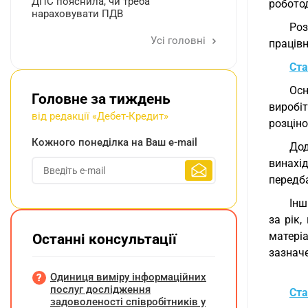
ДПС пояснила, чи треба
робото
нараховувати ПДВ
Роз
Усі головні
працівн
Ста
Осн
Головне за тиждень
виробіт
від редакції «Дебет-Кредит»
розціно
Кожного понеділка на Ваш e-mail
До
винахі
передба
Інш
за рік,
матері
Останні консультації
зазнач
Одиниця виміру інформаційних
послуг дослідження
Ста
задоволеності співробітників у