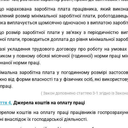
о нарахована заробітна плата працівника, який викон
лений розмір мінімальної заробітної плати, роботодавець
яка виплачується щомісячно одночасно з виплатою заробіт
о розмір заробітної плати у зв’язку з періодичністю ви
ної плати, проводиться доплата до рівня мінімальної зароб
азі укладення трудового договору про роботу на умовах
иком у повному обсязі місячної (годинної) норми праці м
наної норми праці.
імальна заробітна плата у погодинному розмірі застосов
но від форми власності та у фізичних осіб, які використо
праці.
( Закон доповнено статтею 3-1 згідно із Зако
ття 4.
Джерела коштів на оплату праці
релом коштів на оплату праці працівників госпрозрахун
і внаслідок їх господарської діяльності.