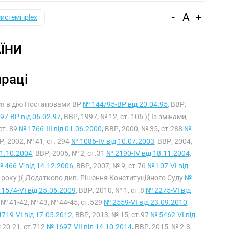
-
A
+
системі iplex
ЇНИ
праці
ься в дію Постановами ВР
№ 144/95-ВР від 20.04.95
, ВВР,
97-ВР від 06.02.97
, ВВР, 1997, № 12, ст. 106 )( Із змінами,
ст. 89
№ 1766-III від 01.06.2000
, ВВР, 2000, № 35, ст.288
№
Р, 2002, № 41, ст. 294
№ 1086-IV від 10.07.2003
, ВВР, 2004,
21.10.2004
, ВВР, 2005, № 2, ст.31
№ 2190-IV від 18.11.2004
,
 466-V від 14.12.2006
, ВВР, 2007, № 9, ст.76
№ 107-VI від
008 року )( Додатково див. Рішення Конституційного Суду
№
1574-VI від 25.06.2009
, ВВР, 2010, № 1, ст.8
№ 2275-VI від
, № 41-42, № 43, № 44-45, ст.529
№ 2559-VI від 23.09.2010
,
719-VI від 17.05.2012
, ВВР, 2013, № 15, ст.97
№ 5462-VI від
№ 20-21, ст.712
№ 1697-VII від 14.10.2014
, ВВР, 2015, № 2-3,