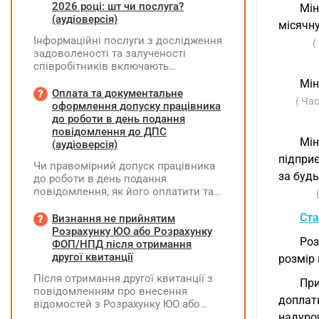
2026 році: шт чи послуга?
Мін
(аудіоверсія)
місячну
Інформаційні послуги з дослідження
(
задоволеності та залученості
співробітників включають
підготовку дослідного
Мін
повідомлення, проведення
Оплата та документальне
( Час
опитування через EngageQ та
оформлення допуску працівника
електронну пошту, підтримку
до роботи в день подання
учасників і передачу результатів. Яку
повідомлення до ДПС
Мін
одиницю виміру коректніше
(аудіоверсія)
застосовувати — «шт» чи «послуга»?
підприє
Чи правомірний допуск працівника
за будь
до роботи в день подання
повідомлення, як його оплатити та
зафіксувати?
Ста
Визнання не прийнятим
Розрахунку ЮО або Розрахунку
Роз
ФОП/НПД після отримання
другої квитанції
розмір 
Після отримання другої квитанції з
При
повідомленням про внесення
доплат
відомостей з Розрахунку ЮО або
Розрахунку ФОП/НПД до Реєстру
надуроч