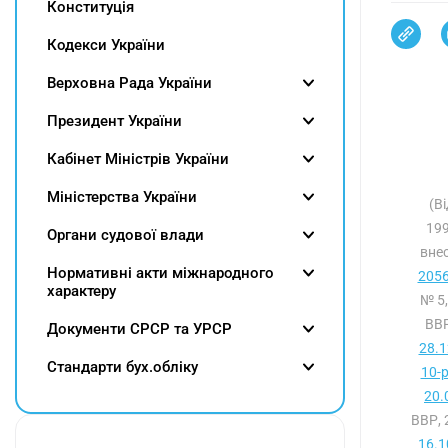
Конституція
Кодекси України
Верховна Рада України
Президент України
Кабінет Міністрів України
Міністерства України
(В
199
Органи судової влади
внес
Нормативні акти міжнародного
2056
характеру
№ 5,
ВВР
Документи СРСР та УРСР
28.1
Cтандарти бух.обліку
10-р
20.
ВВР, 
16.1