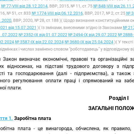
2
№ 77-VIII від 28.12.2014
, ВВР, 2015, № 11, ст.75
№ 848-VIII від 26.11
16, № 51, ст.833
№ 1774-VIII від 06.12.2016
, ВВР, 2017, № 2, ст.25
№ 3
1.2020
, ВВР, 2020, № 28, ст.188 )( Щодо визнання конституційними
021 від 15.07.2021
)( Із змінами, внесеними згідно із Законами
№ 217
1.07.2022
№ 2352-IX від 01.07.2022
№ 2494-IX від 29.07.2022
№ 2888-
02.2024
№ 3587-IX від 22.02.2024
№ 3680-IX від 25.04.2024
)( У текст
 відмінках і числах замінено словом "роботодавець" у відповідному ві
 Закон визначає економічні, правові та організаційні з
их відносинах, на підставі трудового договору з підп
сті та господарювання (далі - підприємства), а тако
рного регулювання оплати праці і спрямований на заб
ної плати.
Розділ I
ЗАГАЛЬНІ ПОЛО
ття 1.
Заробітна плата
обітна плата - це винагорода, обчислена, як правило