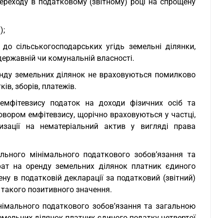
переходу в податковому (звітному) році на спрощену
);
 до сільськогосподарських угідь земельні ділянки,
державній чи комунальній власності.
оренду земельних ділянок не враховуються помилково
ів, зборів, платежів.
 емфітевзису податок на доходи фізичних осіб та
говором емфітевзису, щорічно враховуються у частці,
изації на нематеріальний актив у вигляді права
ального мінімального податкового зобов’язання та
рат на оренду земельних ділянок платник єдиного
ену в податковій декларації за податковий (звітний)
у такого позитивного значення.
німального податкового зобов’язання та загальною
земельних ділянок платник єдиного податку четвертої