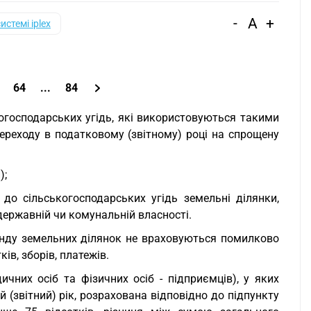
-
A
+
системі iplex
64
...
84
когосподарських угідь, які використовуються такими
переходу в податковому (звітному) році на спрощену
);
 до сільськогосподарських угідь земельні ділянки,
державній чи комунальній власності.
оренду земельних ділянок не враховуються помилково
ів, зборів, платежів.
ичних осіб та фізичних осіб - підприємців), у яких
(звітний) рік, розрахована відповідно до підпункту