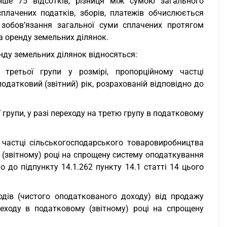
енше 75 відсотків, різниця між сумою загального
лачених податків, зборів, платежів обчислюється
 зобов’язання загальної суми сплачених протягом
на оренду земельних ділянок.
енду земельних ділянок відносяться:
третьої групи у розмірі, пропорційному частці
датковий (звітний) рік, розрахованій відповідно до
групи, у разі переходу на третю групу в податковому
 частці сільськогосподарського товаровиробництва
у (звітному) році на спрощену систему оподаткування
но до підпункту 14.1.262 пункту 14.1 статті 14 цього
одів (чистого оподаткованого доходу) від продажу
переходу в податковому (звітному) році на спрощену