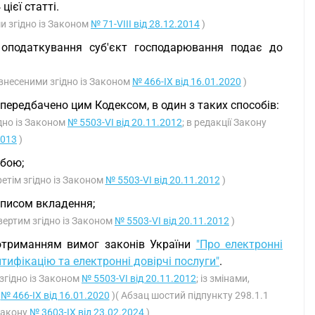
цієї статті.
ми згідно із Законом
№ 71-VIII від 28.12.2014
)
 оподаткування суб'єкт господарювання подає до
, внесеними згідно із Законом
№ 466-IX від 16.01.2020
)
передбачено цим Кодексом, в один з таких способів:
ідно із Законом
№ 5503-VI від 20.11.2012
; в редакції Закону
2013
)
обою;
ретім згідно із Законом
№ 5503-VI від 20.11.2012
)
описом вкладення;
вертим згідно із Законом
№ 5503-VI від 20.11.2012
)
дотриманням вимог законів України
"Про електронні
тифікацію та електронні довірчі послуги"
.
 згідно із Законом
№ 5503-VI від 20.11.2012
; із змінами,
у
№ 466-IX від 16.01.2020
)( Абзац шостий підпункту 298.1.1
 Закону
№ 3603-IX від 23.02.2024
)