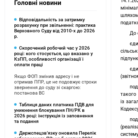
14.1.2
Головні новини
мініма
шляхом
Відповідальність за затримку
податко
розрахунку при звільненні: практика
Верховного Суду від 2010-х до 2026
До 
р.
єд
Скорочений робочий час у 2026
сільськ
році: кого стосується, що вказано у
підпунк
КзПП, особливості організації і
оплати праці
єди
(звітно
Якщо ФОП змінив адресу і не
отримав ППР, це не подовжує строки
под
звернення до суду зі скаргою:
постанова ВС
такого 
із зага
Таблиця даних платника ПДВ для
Кодексу
уникнення блокування ПН/РК в
2026 році: інструкція із заповнення
под
та подання
(реалі
Держспецзв’язку оновила Перелік
систему