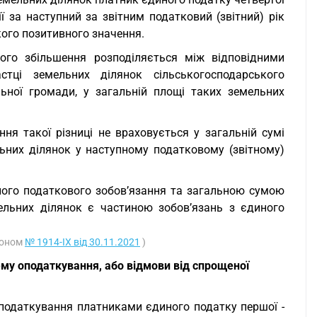
ї за наступний за звітним податковий (звітний) рік
кого позитивного значення.
ого збільшення розподіляється між відповідними
тці земельних ділянок сільськогосподарського
льної громади, у загальній площі таких земельних
ння такої різниці не враховується у загальній сумі
льних ділянок у наступному податковому (звітному)
ного податкового зобов’язання та загальною сумою
мельних ділянок є частиною зобов’язань з єдиного
аконом
№ 1914-IX від 30.11.2021
)
му оподаткування, або відмови від спрощеної
оподаткування платниками єдиного податку першої -