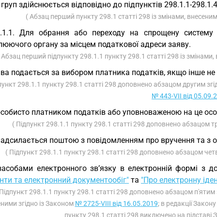
 груп здійснюється відповідно до підпунктів 298.1.1-298.1.4 
( Абзац перший пункту 298.1 статті 298 із змінами, внесени
.1.1. Для обрання або переходу на спрощену систему
люючого органу за місцем податкової адреси заяву.
( Абзац перший підпункту 298.1.1 пункту 298.1 статті 298 із змінами
ва подається за вибором платника податків, якщо інше не 
пункт 298.1.1 пункту 298.1 статті 298 доповнено абзацом другим зг
№ 443-VII від 05.09.
особисто платником податків або уповноваженою на це ос
( Підпункт 298.1.1 пункту 298.1 статті 298 доповнено абзацом т
надсилається поштою з повідомленням про вручення та з 
( Підпункт 298.1.1 пункту 298.1 статті 298 доповнено абзацом чет
засобами електронного зв’язку в електронній формі з 
нти та електронний документообіг"
та
"Про електронну іден
 Підпункт 298.1.1 пункту 298.1 статті 298 доповнено абзацом п'ятим
ними згідно із Законом
№ 2725-VIII від 16.05.2019
; в редакції Закон
пункту 298.1 статті 298 виключено на підставі