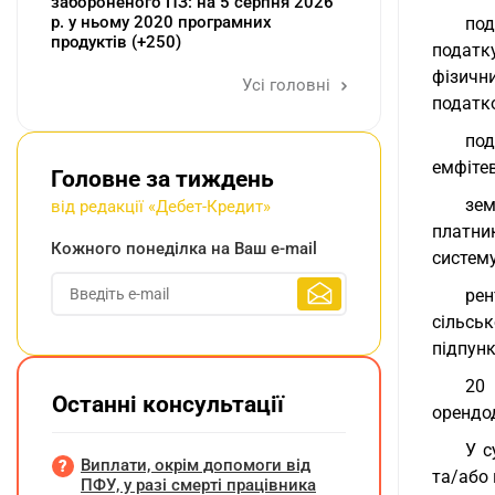
забороненого ПЗ: на 5 серпня 2026
р. у ньому 2020 програмних
под
продуктів (+250)
податку
фізичн
Усі головні
податко
под
емфітев
Головне за тиждень
зем
від редакції «Дебет-Кредит»
платни
Кожного понеділка на Ваш e-mail
систему
ре
сільськ
підпунк
20 
Останні консультації
орендод
У с
Виплати, окрім допомоги від
та/або 
ПФУ, у разі смерті працівника