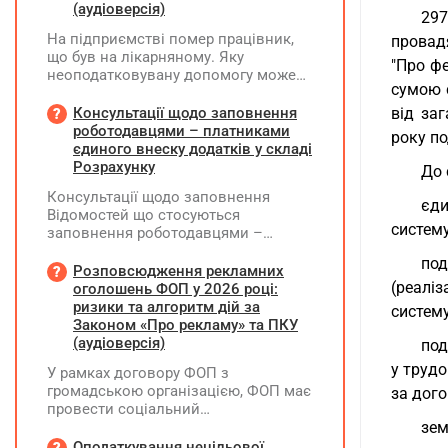
(аудіоверсія)
297
На підприємстві помер працівник,
провад
що був на лікарняному. Яку
"Про ф
неоподатковувану допомогу може
сумою 
надати підприємство крім допомоги
від ПФУ? Кому і як виплатити
Консультації щодо заповнення
від за
лікарняні, що прийшли на рахунок
роботодавцями – платниками
року по
підприємства, та розрахункові
єдиного внеску додатків у складі
(компенсація за невикористані дні
Розрахунку
До 
відпустки)?
Консультації щодо заповнення
єди
Відомостей що стосуються
систему
заповнення роботодавцями –
платниками єдиного внеску
под
додатків Д1, Д2, Д3, Д5 та Д6 у складі
Розповсюдження рекламних
Розрахунку ЮО та додатків ФІЗ-Д1,
(реалі
оголошень ФОП у 2026 році:
ФІЗ-Д5 та ФІЗ-Д6 у складі Розрахунку
ризики та алгоритм дій за
систему
ФОП/НПД, здійснює ПФУ
Законом «Про рекламу» та ПКУ
(аудіоверсія)
под
у трудо
У рамках договору ФОП з
громадською організацією, ФОП має
за дого
провести соціальний
(безкоштовний для фізосіб) захід.
зем
Реєстрацію на цей захід ФОП
Оподаткування нецільової