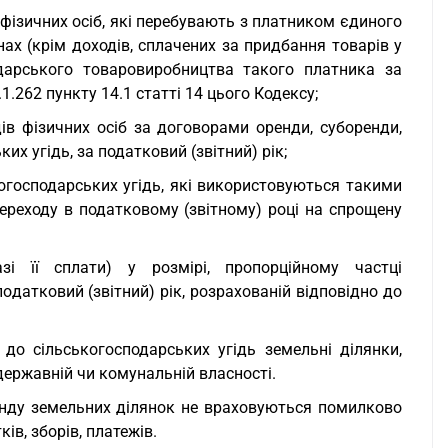
 фізичних осіб, які перебувають з платником єдиного
нах (крім доходів, сплачених за придбання товарів у
подарського товаровиробництва такого платника за
1.262 пункту 14.1 статті 14 цього Кодексу;
дів фізичних осіб за договорами оренди, суборенди,
х угідь, за податковий (звітний) рік;
когосподарських угідь, які використовуються такими
переходу в податковому (звітному) році на спрощену
і її сплати) у розмірі, пропорційному частці
датковий (звітний) рік, розрахованій відповідно до
 до сільськогосподарських угідь земельні ділянки,
державній чи комунальній власності.
оренду земельних ділянок не враховуються помилково
ів, зборів, платежів.