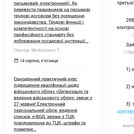
третьої
письмовий, електронний). Як
перевести працівників на письмові
трудові договори без порушення
298
законодавства. Трудові функції і
контро
компетентності на основі
професійного стандарту без
дублювання посадової інструкції...
Зая
Лектор: Мойсеєнко Т.
( Під
14 серпня, пʼятниця
1) 
Одноденний практичний курс
підвищення кваліфікації щодо
2) 
військового обліку «Організація та
ведення військового обліку: зміни з
3) 
27 червня! Електронний
персональний облік, ведення
докуме
списків, е-ВОД, звірки з ТЦК,
(
повідомлення до ТЦК, штрафи та
внесе
помилки...