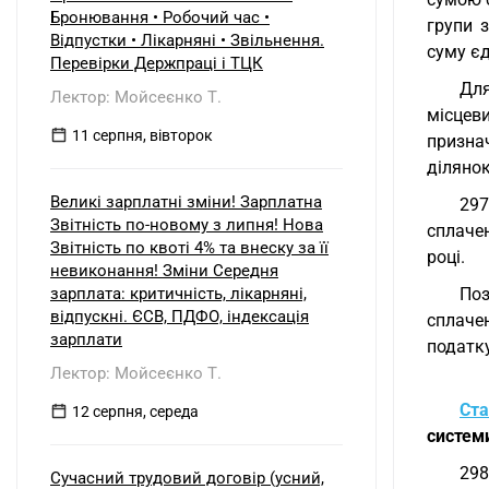
Бронювання • Робочий час •
групи 
Відпустки • Лікарняні • Звільнення.
суму єд
Перевірки Держпраці і ТЦК
Для
Лектор: Мойсеєнко Т.
місцев
11 серпня, вівторок
призна
ділянок
Великі зарплатні зміни! Зарплатна
297
Звітність по-новому з липня! Нова
сплаче
Звітність по квоті 4% та внеску за її
році.
невиконання! Зміни Середня
зарплата: критичність, лікарняні,
Поз
відпускні. ЄСВ, ПДФО, індексація
сплаче
зарплати
податку
Лектор: Мойсеєнко Т.
Ста
12 серпня, середа
систем
298
Сучасний трудовий договір (усний,