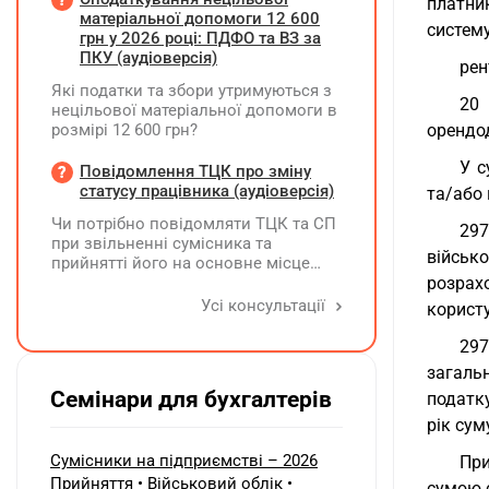
платни
проводить через номер телефону,
матеріальної допомоги 12 600
систему
який зазначено у листівках, які він
грн у 2026 році: ПДФО та ВЗ за
розклеїв на стовпах району та
ПКУ (аудіоверсія)
рен
суспільних рекламних дошках. Звіт
Які податки та збори утримуються з
для ГО по запиту на реєстрацію - це
20 
нецільової матеріальної допомоги в
фото цих рекламних об'яв. Чи
розмірі 12 600 грн?
орендод
виникає у ФОПа зобов'язання по
реєстрації цієї рекламної кампанії?
У с
Повідомлення ТЦК про зміну
Чи є будь які податкові наслідки по
статусу працівника (аудіоверсія)
розповсюдженню цих об'яв?
та/або 
Чи потрібно повідомляти ТЦК та СП
297
при звільненні сумісника та
військо
прийнятті його на основне місце
роботи?
розрах
Усі консультації
корист
297
загаль
Семінари для бухгалтерів
податку
рік сум
Сумісники на підприємстві – 2026
При
Прийняття • Військовий облік •
сумою с