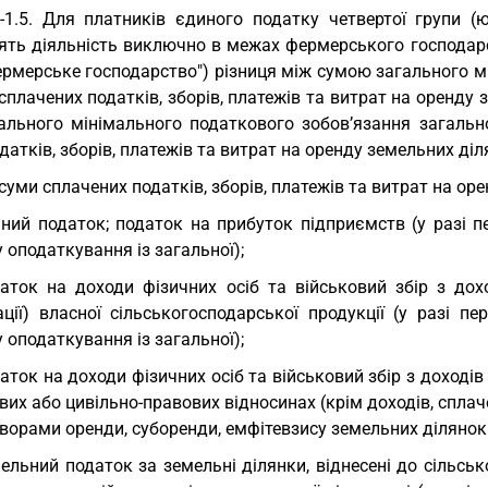
-1.5. Для платників єдиного податку четвертої групи (ю
ять діяльність виключно в межах фермерського господарс
ермерське господарство") різниця між сумою загального м
сплачених податків, зборів, платежів та витрат на оренд
гального мінімального податкового зобов’язання загальн
датків, зборів, платежів та витрат на оренду земельних діл
суми сплачених податків, зборів, платежів та витрат на ор
ний податок; податок на прибуток підприємств (у разі п
 оподаткування із загальної);
аток на доходи фізичних осіб та військовий збір з дох
зації) власної сільськогосподарської продукції (у разі 
 оподаткування із загальної);
аток на доходи фізичних осіб та військовий збір з доходів
вих або цивільно-правових відносинах (крім доходів, сплаче
ворами оренди, суборенди, емфітевзису земельних ділянок
ельний податок за земельні ділянки, віднесені до сільсь