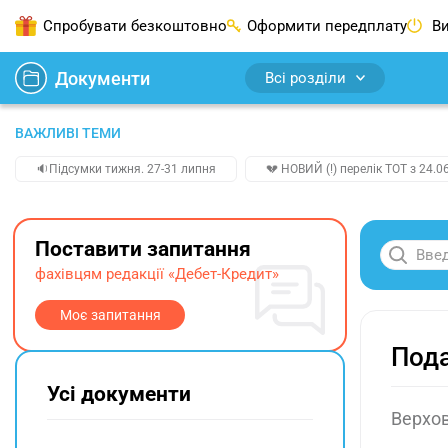
Спробувати безкоштовно
Оформити передплату
Ви
Документи
Всі розділи
ВАЖЛИВІ ТЕМИ
🔉Підсумки тижня. 27-31 липня
💔 НОВИЙ (!) перелік ТОТ з 24.06
Поставити запитання
фахівцям редакції «Дебет-Кредит»
Моє запитання
Пода
Усі документи
Верхов