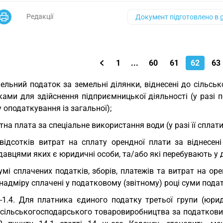
Редакції
Документ підготовлено в
1
...
60
61
62
63
ельний податок за земельні ділянки, віднесені до сільсь
ками для здійснення підприємницької діяльності (у разі 
 оподаткування із загальної);
тна плата за спеціальне використання води (у разі її сплати
відсотків витрат на сплату орендної плати за віднесені
авцями яких є юридичні особи, та/або які перебувають у 
умі сплачених податків, зборів, платежів та витрат на 
надміру сплачені у податковому (звітному) році суми податк
-1.4. Для платника єдиного податку третьої групи (юрид
сільськогосподарського товаровиробництва за податковий 