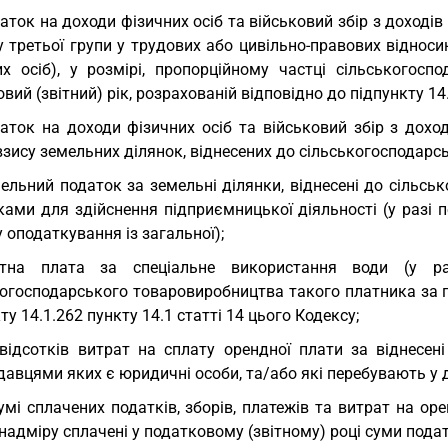
аток на доходи фізичних осіб та військовий збір з доходів
 третьої групи у трудових або цивільно-правових відноси
их осіб), у розмірі, пропорційному частці сільськогос
вий (звітний) рік, розрахованій відповідно до підпункту 14.
аток на доходи фізичних осіб та військовий збір з дохо
зису земельних ділянок, віднесених до сільськогосподарськи
ельний податок за земельні ділянки, віднесені до сільсь
ками для здійснення підприємницької діяльності (у разі 
 оподаткування із загальної);
нтна плата за спеціальне використання води (у раз
огосподарського товаровиробництва такого платника за по
ту 14.1.262 пункту 14.1 статті 14 цього Кодексу;
відсотків витрат на сплату орендної плати за віднесені
авцями яких є юридичні особи, та/або які перебувають у 
умі сплачених податків, зборів, платежів та витрат на 
надміру сплачені у податковому (звітному) році суми податк