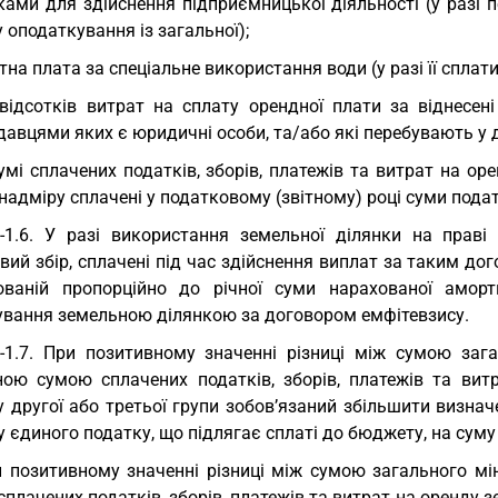
ками для здійснення підприємницької діяльності (у разі 
 оподаткування із загальної);
тна плата за спеціальне використання води (у разі її сплати
відсотків витрат на сплату орендної плати за віднесені
авцями яких є юридичні особи, та/або які перебувають у 
умі сплачених податків, зборів, платежів та витрат на 
надміру сплачені у податковому (звітному) році суми податк
-1.6. У разі використання земельної ділянки на праві
вий збір, сплачені під час здійснення виплат за таким до
ованій пропорційно до річної суми нарахованої аморт
ування земельною ділянкою за договором емфітевзису.
-1.7. При позитивному значенні різниці між сумою заг
ною сумою сплачених податків, зборів, платежів та вит
 другої або третьої групи зобов’язаний збільшити визнач
у єдиного податку, що підлягає сплаті до бюджету, на сум
 позитивному значенні різниці між сумою загального мі
плачених податків, зборів, платежів та витрат на оренду 