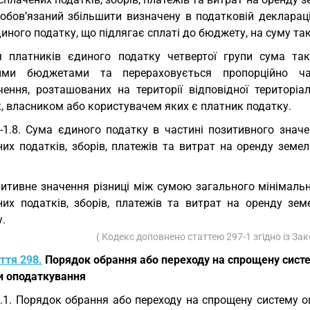
зобов’язаний збільшити визначену в податковій деклараці
иного податку, що підлягає сплаті до бюджету, на суму та
 платників єдиного податку четвертої групи сума так
ими бюджетами та перераховується пропорційно час
чення, розташованих на території відповідної територіа
, власником або користувачем яких є платник податку.
-1.8. Сума єдиного податку в частині позитивного значе
них податків, зборів, платежів та витрат на оренду земе
итивне значення різниці між сумою загального мінімаль
них податків, зборів, платежів та витрат на оренду зе
.
( Кодекс доповнено статтею 297-1 згідно із З
ття 298.
Порядок обрання або переходу на спрощену систе
и оподаткування
.1. Порядок обрання або переходу на спрощену систему 