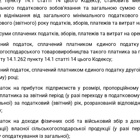
62 пункту 14.1 статті 14 цього Кодексу, становить м
льного податкового зобов’язання та загальною сумою сп
 віднімання від загального мінімального податкового
вого (звітного) року податків, зборів, платежів та витрат 
суми сплачених податків, зборів, платежів та витрат на ор
иний податок, сплачений платником єдиного податку 
огосподарського товаровиробництва такого платника за по
ту 14.1.262 пункту 14.1 статті 14 цього Кодексу;
ний податок, сплачений платником єдиного податку другої 
му) році;
аток на прибуток підприємств у розмірі, пропорційному
платника за звітний період (у разі переходу в податковом
льної) за податковий (звітний) рік, розрахованій відповід
;
аток на доходи фізичних осіб та військовий збір з дох
зації) власної сільськогосподарської продукції (у разі 
 оподаткування із загальної);