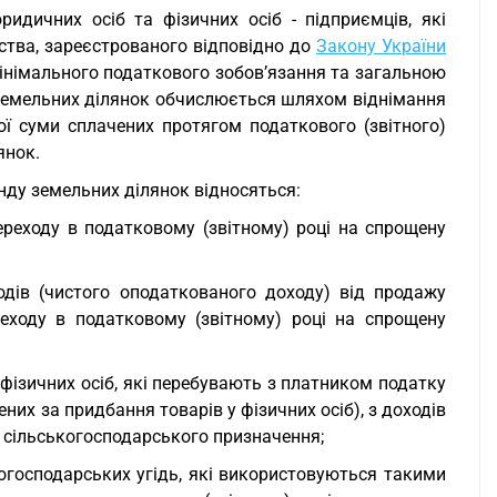
ридичних осіб та фізичних осіб - підприємців, які
тва, зареєстрованого відповідно до
Закону України
інімального податкового зобов’язання та загальною
у земельних ділянок обчислюється шляхом віднімання
ої суми сплачених протягом податкового (звітного)
янок.
енду земельних ділянок відносяться:
ереходу в податковому (звітному) році на спрощену
одів (чистого оподаткованого доходу) від продажу
переходу в податковому (звітному) році на спрощену
 фізичних осіб, які перебувають з платником податку
них за придбання товарів у фізичних осіб), з доходів
 сільськогосподарського призначення;
когосподарських угідь, які використовуються такими