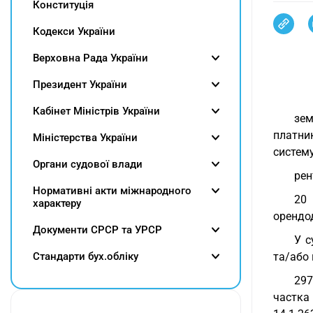
Конституція
Кодекси України
Верховна Рада України
Президент України
Кабінет Міністрів України
зем
платни
Міністерства України
систему
Органи судової влади
рен
Нормативні акти міжнародного
20 
характеру
орендод
Документи СРСР та УРСР
У с
Cтандарти бух.обліку
та/або 
297
частка 