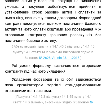
базовий актив у власність покупця на визначених
умовах, а покупець зобов'язується прийняти в
установлений строк базовий актив і сплатити за
нього ціну, визначену таким договором. Форвардний
контракт виконується шляхом постачання базового
активу та його оплати коштами або проведення між
сторонами контракту грошових розрахунків без
постачання базового активу.
( Абзац перший підпункту 14.1.45.3 підпункту 14.1.45
пункту 14.1 статті 14 із змінами, внесеними згідно із
Законом
№ 2628-VIII від 23.11.2018
)
Усі умови форварду визначаються сторонами
контракту під час його укладення.
Укладення форвардів та їх обіг здійснюються
поза організатором торгівлі стандартизованими
строковими контрактами;
( Підпункт 14.1.45.3 підпункту 14.1.45 пункту 14.1
статті 14 із змінами, внесеними згідно із Законом
№