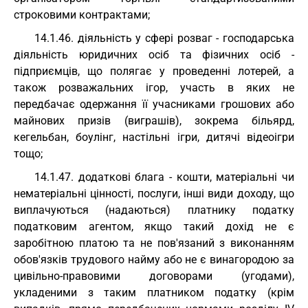
строковими контрактами;
14.1.46. діяльність у сфері розваг - господарська
діяльність юридичних осіб та фізичних осіб -
підприємців, що полягає у проведенні лотерей, а
також розважальних ігор, участь в яких не
передбачає одержання її учасниками грошових або
майнових призів (виграшів), зокрема більярд,
кегельбан, боулінг, настільні ігри, дитячі відеоігри
тощо;
14.1.47. додаткові блага - кошти, матеріальні чи
нематеріальні цінності, послуги, інші види доходу, що
виплачуються (надаються) платнику податку
податковим агентом, якщо такий дохід не є
заробітною платою та не пов'язаний з виконанням
обов'язків трудового найму або не є винагородою за
цивільно-правовими договорами (угодами),
укладеними з таким платником податку (крім