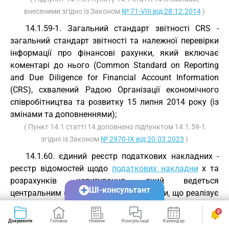
внесеними згідно із Законом
№ 71-VIII від 28.12.2014
)
14.1.59-1. Загальний стандарт звітності CRS -
загальний стандарт звітності та належної перевірки
інформації про фінансові рахунки, який включає
коментарі до нього (Common Standard on Reporting
and Due Diligence for Financial Account Information
(CRS), схвалений Радою Організації економічного
співробітництва та розвитку 15 липня 2014 року (із
змінами та доповненнями);
( Пункт 14.1 статті 14 доповнено підпунктом 14.1.59-1
згідно із Законом
№ 2970-IX від 20.03.2023
)
14.1.60. єдиний реєстр податкових накладних -
реєстр відомостей щодо
податкових накладни
х та
розрахунків коригування, який ведеться
ШІ-консультант
центральним органом виконавчої влади, що реалізує
державну податкову політику, в електронному
0
вигляді згідно з наданими платниками податку на
Документи
Головна
Новини
Консультації
Календар
Сервіси