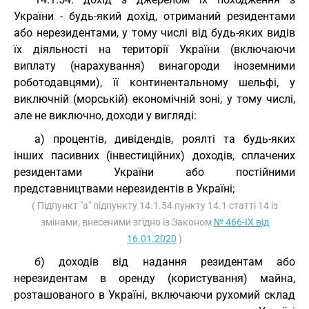
України - будь-який дохід, отриманий резидентами
або нерезидентами, у тому числі від будь-яких видів
їх діяльності на території України (включаючи
виплату (нарахування) винагороди іноземними
роботодавцями), її континентальному шельфі, у
виключній (морській) економічній зоні, у тому числі,
але не виключно, доходи у вигляді:
а) процентів, дивідендів, роялті та будь-яких
інших пасивних (інвестиційних) доходів, сплачених
резидентами України або постійними
представництвами нерезидентів в Україні;
( Підпункт "а" підпункту 14.1.54 пункту 14.1 статті 14 із
змінами, внесеними згідно із Законом
№ 466-IX від
16.01.2020
)
б) доходів від надання резидентам або
нерезидентам в оренду (користування) майна,
розташованого в Україні, включаючи рухомий склад