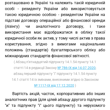
розташовано в Україні та належить такій юридичній
особі - резиденту України або використовується
такою юридичною особою - резидентом України на
підставі договору операційної або фінансової оренди
(лізінгу) чи аналогічного договору, і таке
використання має відображатися в обліку такої
юридичної особи як актив, у тому числі актив з права
користування, згідно з вимогами національних
положень (стандартів) бухгалтерського обліку або
міжнародних стандартів фінансової звітності.
( Абзац п'ятнадцятий підпункту 14.1.54 пункту 14.1
статті 14 в редакції Закону
№ 786-IX від 14.07.2020
;
абзац перший підпункту "і" підпункту 14.1.54 пункту
14.1 статті 14 із змінами, внесеними згідно із Законом
№ 1117-IX від 17.12.2020
)
Вартість акцій, часток, корпоративних або інших
аналогічних прав (для цілей абзацу другого підпункту
"и" та підпункту "і" цього підпункту) та нерухомого