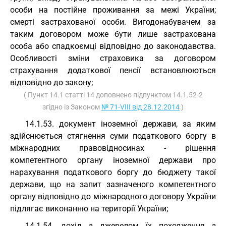
особи на постійне проживання за межі України;
смерті застрахованої особи. Вигодонабувачем за
таким договором може бути лише застрахована
особа або спадкоємці відповідно до законодавства.
Особливості зміни страховика за договором
страхування додаткової пенсії встановлюються
відповідно до закону;
( Пункт 14.1 статті 14 доповнено підпунктом 14.1.52-2
згідно із Законом
№ 71-VIII від 28.12.2014
)
14.1.53. документ іноземної держави, за яким
здійснюється стягнення суми податкового боргу в
міжнародних правовідносинах - рішення
компетентного органу іноземної держави про
нарахування податкового боргу до бюджету такої
держави, що на запит зазначеного компетентного
органу відповідно до міжнародного договору України
підлягає виконанню на території України;
14.1.54. дохід з джерелом їх походження з