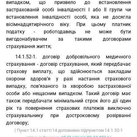
випадком, що призвело до встановлення
застрахованій особі інвалідності I або II групи чи
встановлення інвалідності особі, яка не досягла
вісімнадцятирічного віку. При цьому платник
податку - роботодавець не може бути
вигодонабувачем за такими договорами
страхування життя;
14.1.52-1. договір добровільного медичного
страхування - договір страхування, який передбачає
страхову виплату, що здійснюється закладам
охорони здоров’я у разі настання страхового
випадку, пов’язаного із хворобою застрахованої
особи або нещасним випадком. Такий договір має
також передбачати мінімальний строк його дії один
рік та повернення страхових платежів виключно
страхувальнику при достроковому розірванні
договору;
( Пункт 14.1 статті 14 доповнено підпунктом 14.1.52-1