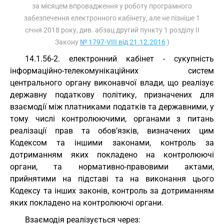
за місяцем впровадження у роботу програмного
забезпечення електронного кабінету, але не пізніше 1
січня 2018 року, див. абзац другий пункту 1 розділу II
Закону
№ 1797-VIII від 21.12.2016
)
14.1.56-2. електронний кабінет - сукупність
інформаційно-телекомунікаційних систем
центрального органу виконавчої влади, що реалізує
державну податкову політику, призначених для
взаємодії між платниками податків та державними, у
тому числі контролюючими, органами з питань
реалізації прав та обов’язків, визначених цим
Кодексом та іншими законами, контроль за
дотриманням яких покладено на контролюючі
органи, та нормативно-правовими актами,
прийнятими на підставі та на виконання цього
Кодексу та інших законів, контроль за дотриманням
яких покладено на контролюючі органи.
Взаємодія реалізується через: