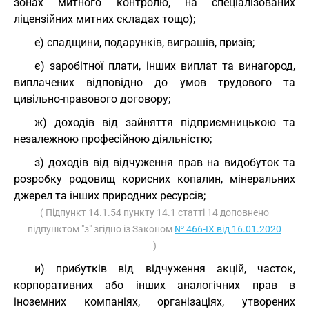
зонах митного контролю, на спеціалізованих
ліцензійних митних складах тощо);
е) спадщини, подарунків, виграшів, призів;
є) заробітної плати, інших виплат та винагород,
виплачених відповідно до умов трудового та
цивільно-правового договору;
ж) доходів від зайняття підприємницькою та
незалежною професійною діяльністю;
з) доходів від відчуження прав на видобуток та
розробку родовищ корисних копалин, мінеральних
джерел та інших природних ресурсів;
( Підпункт 14.1.54 пункту 14.1 статті 14 доповнено
підпунктом "з" згідно із Законом
№ 466-IX від 16.01.2020
)
и) прибутків від відчуження акцій, часток,
корпоративних або інших аналогічних прав в
іноземних компаніях, організаціях, утворених