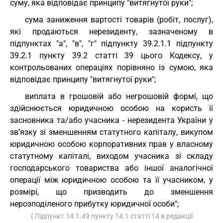
суму, яка відповідає принципу "витягнутої руки";
сума заниження вартості товарів (робіт, послуг),
які продаються нерезиденту, зазначеному в
підпунктах "а", "в", "г" підпункту 39.2.1.1 підпункту
39.2.1 пункту 39.2 статті 39 цього Кодексу, у
контрольованих операціях порівняно із сумою, яка
відповідає принципу "витягнутої руки";
виплата в грошовій або негрошовій формі, що
здійснюється юридичною особою на користь її
засновника та/або учасника - нерезидента України у
зв’язку зі зменшенням статутного капіталу, викупом
юридичною особою корпоративних прав у власному
статутному капіталі, виходом учасника зі складу
господарського товариства або іншої аналогічної
операції між юридичною особою та її учасником, у
розмірі, що призводить до зменшення
нерозподіленого прибутку юридичної особи";
( Підпункт 14.1.49 пункту 14.1 статті 14 в редакції