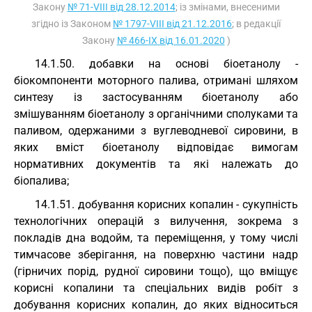
Закону
№ 71-VIII від 28.12.2014
; із змінами, внесеними
згідно із Законом
№ 1797-VIII від 21.12.2016
; в редакції
Закону
№ 466-IX від 16.01.2020
)
14.1.50. добавки на основі біоетанолу -
біокомпоненти моторного палива, отримані шляхом
синтезу із застосуванням біоетанолу або
змішуванням біоетанолу з органічними сполуками та
паливом, одержаними з вуглеводневої сировини, в
яких вміст біоетанолу відповідає вимогам
нормативних документів та які належать до
біопалива;
14.1.51. добування корисних копалин - сукупність
технологічних операцій з вилучення, зокрема з
покладів дна водойм, та переміщення, у тому числі
тимчасове зберігання, на поверхню частини надр
(гірничих порід, рудної сировини тощо), що вміщує
корисні копалини та спеціальних видів робіт з
добування корисних копалин, до яких відноситься