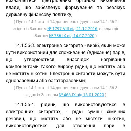
визначається центральним органом виконавчої
влади, що забезпечує формування та реалізує
державну фінансову політику;
( Пункт 14.1 статті 14 доповнено підпунктом 14.1.56-2
згідно із Законом
№ 1797-VIII від 21.12.2016
; в редакції
Закону
№ 786-IX від 14.07.2020
)
14.1.56-3. електронна сигарета - виріб, який може
бути використаний для споживання (вдихання) парів,
що утворюються внаслідок нагрівання
компонентами такого виробу рідин, що містять або
не містять нікотин. Електронні сигарети можуть бути
одноразовими або багаторазовими;
( Пункт 14.1 статті 14 доповнено підпунктом 14.1.56-3
згідно із Законом
№ 466-IX від 16.01.2020
)
14.1.56-4. рідини, що використовуються в
електронних сигаретах, - рідкі суміші хімічних
речовин, що містять або не містять нікотин,
використовуються для створення пари в