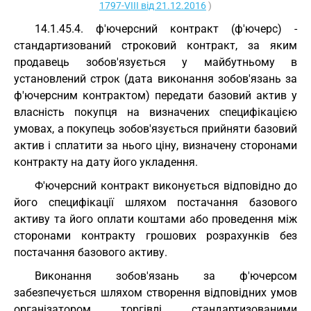
1797-VIII від 21.12.2016
)
14.1.45.4. ф'ючерсний контракт (ф'ючерс) -
стандартизований строковий контракт, за яким
продавець зобов'язується у майбутньому в
установлений строк (дата виконання зобов'язань за
ф'ючерсним контрактом) передати базовий актив у
власність покупця на визначених специфікацією
умовах, а покупець зобов'язується прийняти базовий
актив і сплатити за нього ціну, визначену сторонами
контракту на дату його укладення.
Ф'ючерсний контракт виконується відповідно до
його специфікації шляхом постачання базового
активу та його оплати коштами або проведення між
сторонами контракту грошових розрахунків без
постачання базового активу.
Виконання зобов'язань за ф'ючерсом
забезпечується шляхом створення відповідних умов
організатором торгівлі стандартизованими