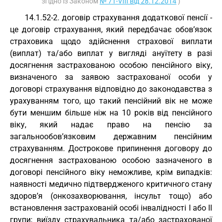
згідно із Законом
№ 71-VIII від 28.12.2014
)
14.1.52-2. договір страхування додаткової пенсії -
це договір страхування, який передбачає обов’язок
страховика щодо здійснення страхової виплати
(виплат) та/або виплат у вигляді ануїтету в разі
досягнення застрахованою особою пенсійного віку,
визначеного за заявою застрахованої особи у
договорі страхування відповідно до законодавства з
урахуванням того, що такий пенсійний вік не може
бути меншим більше ніж на 10 років від пенсійного
віку, який надає право на пенсію за
загальнообов’язковим державним пенсійним
страхуванням. Дострокове припинення договору до
досягнення застрахованою особою зазначеного в
договорі пенсійного віку неможливе, крім випадків:
наявності медично підтвердженого критичного стану
здоров’я (онкозахворювання, інсульт тощо) або
встановлення застрахованій особі інвалідності I або II
групи; виїзду страхувальника та/або застрахованої