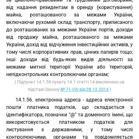
від надання резидентам в оренду (користування)
майна, розташованого за межами України,
включаючи рухомий склад транспорту, приписаного
до розташованих за межами України портів, доходи
від продажу майна, розташованого за межами
України, дохід від відчуження інвестиційних активів, у
тому числі корпоративних прав, цінних паперів тощо;
інші доходи від будь-яких видів діяльності за
межами митної території України або територій,
непідконтрольних контролюючим органам;
( Підпункт 14.1.56 пункту 14.1 статті 14 виключено на
підставі Закону
№ 71-VIII від 28.12.2014
)
14.1.56. електронна адреса - адреса електронної
пошти платника податків, що складається з
ідентифікатора, позначки "@" та доменного імені, що
використовується платником податків для
листування з державними, у тому числі
контролюючими, органами та повідомляється