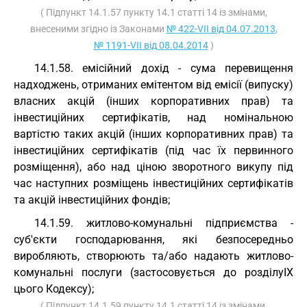
( Підпункт 14.1.57 пункту 14.1 статті 14 із змінами,
внесеними згідно із Законами
№ 422-VII від 04.07.2013
,
№ 1191-VII від 08.04.2014
)
14.1.58. емісійний дохід - сума перевищення
надходжень, отриманих емітентом від емісії (випуску)
власних акцій (інших корпоративних прав) та
інвестиційних сертифікатів, над номінальною
вартістю таких акцій (інших корпоративних прав) та
інвестиційних сертифікатів (під час їх первинного
розміщення), або над ціною зворотного викупу під
час наступних розміщень інвестиційних сертифікатів
та акцій інвестиційних фондів;
14.1.59. житлово-комунальні підприємства -
суб'єкти господарювання, які безпосередньо
виробляють, створюють та/або надають житлово-
комунальні послуги (застосовується до розділуIX
цього Кодексу);
( Підпункт 14.1.59 пункту 14.1 статті 14 із змінами,