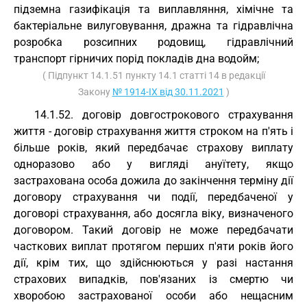
підземна газифікація та виплавляння, хімічне та
бактеріальне вилуговування, дражна та гідравлічна
розробка розсипних родовищ, гідравлічний
транспорт гірничих порід покладів дна водойм;
( Підпункт 14.1.51 пункту 14.1 статті 14 в редакції
Закону
№ 1914-IX від 30.11.2021
)
14.1.52. договір довгострокового страхування
життя - договір страхування життя строком на п'ять і
більше років, який передбачає страхову виплату
одноразово або у вигляді ануїтету, якщо
застрахована особа дожила до закінчення терміну дії
договору страхування чи події, передбаченої у
договорі страхування, або досягла віку, визначеного
договором. Такий договір не може передбачати
часткових виплат протягом перших п'яти років його
дії, крім тих, що здійснюються у разі настання
страхових випадків, пов'язаних із смертю чи
хворобою застрахованої особи або нещасним