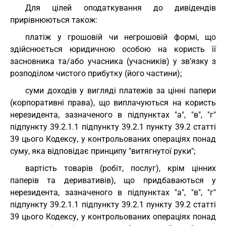
Для цілей оподаткування до дивідендів
прирівнюються також:
платіж у грошовій чи негрошовій формі, що
здійснюється юридичною особою на користь її
засновника та/або учасника (учасників) у зв’язку з
розподілом чистого прибутку (його частини);
суми доходів у вигляді платежів за цінні папери
(корпоративні права), що виплачуються на користь
нерезидента, зазначеного в підпунктах "а", "в", "г"
підпункту 39.2.1.1 підпункту 39.2.1 пункту 39.2 статті
39 цього Кодексу, у контрольованих операціях понад
суму, яка відповідає принципу "витягнутої руки";
вартість товарів (робіт, послуг), крім цінних
паперів та деривативів), що придбаваються у
нерезидента, зазначеного в підпунктах "а", "в", "г"
підпункту 39.2.1.1 підпункту 39.2.1 пункту 39.2 статті
39 цього Кодексу, у контрольованих операціях понад