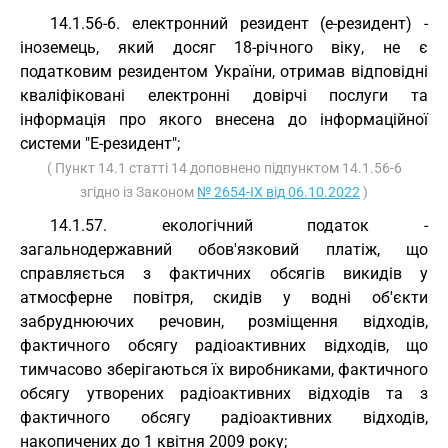
14.1.56-6. електронний резидент (е-резидент) -
іноземець, який досяг 18-річного віку, не є
податковим резидентом України, отримав відповідні
кваліфіковані електронні довірчі послуги та
інформація про якого внесена до інформаційної
системи "Е-резидент";
( Пункт 14.1 статті 14 доповнено підпунктом 14.1.56-6
згідно із Законом
№ 2654-IX від 06.10.2022
)
14.1.57. екологічний податок -
загальнодержавний обов'язковий платіж, що
справляється з фактичних обсягів викидів у
атмосферне повітря, скидів у водні об'єкти
забруднюючих речовин, розміщення відходів,
фактичного обсягу радіоактивних відходів, що
тимчасово зберігаються їх виробниками, фактичного
обсягу утворених радіоактивних відходів та з
фактичного обсягу радіоактивних відходів,
накопичених до 1 квітня 2009 року;