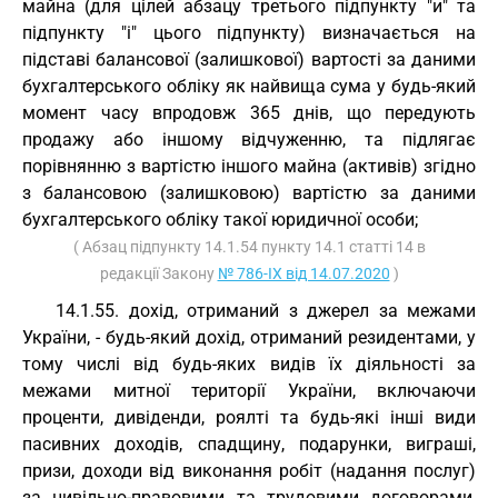
майна (для цілей абзацу третього підпункту "и" та
підпункту "і" цього підпункту) визначається на
підставі балансової (залишкової) вартості за даними
бухгалтерського обліку як найвища сума у будь-який
момент часу впродовж 365 днів, що передують
продажу або іншому відчуженню, та підлягає
порівнянню з вартістю іншого майна (активів) згідно
з балансовою (залишковою) вартістю за даними
бухгалтерського обліку такої юридичної особи;
( Абзац підпункту 14.1.54 пункту 14.1 статті 14 в
редакції Закону
№ 786-IX від 14.07.2020
)
14.1.55. дохід, отриманий з джерел за межами
України, - будь-який дохід, отриманий резидентами, у
тому числі від будь-яких видів їх діяльності за
межами митної території України, включаючи
проценти, дивіденди, роялті та будь-які інші види
пасивних доходів, спадщину, подарунки, виграші,
призи, доходи від виконання робіт (надання послуг)
за цивільно-правовими та трудовими договорами,