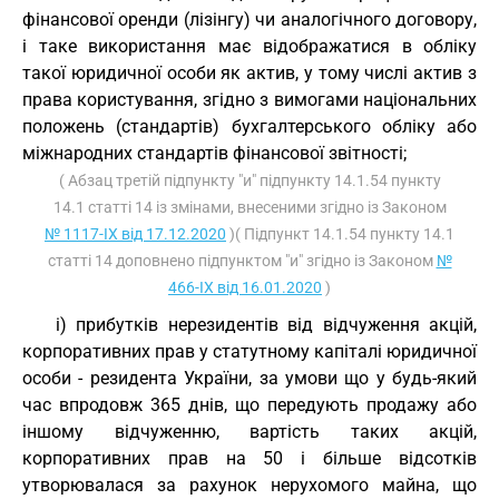
фінансової оренди (лізінгу) чи аналогічного договору,
і таке використання має відображатися в обліку
такої юридичної особи як актив, у тому числі актив з
права користування, згідно з вимогами національних
положень (стандартів) бухгалтерського обліку або
міжнародних стандартів фінансової звітності;
( Абзац третій підпункту "и" підпункту 14.1.54 пункту
14.1 статті 14 із змінами, внесеними згідно із Законом
№ 1117-IX від 17.12.2020
)( Підпункт 14.1.54 пункту 14.1
статті 14 доповнено підпунктом "и" згідно із Законом
№
466-IX від 16.01.2020
)
і) прибутків нерезидентів від відчуження акцій,
корпоративних прав у статутному капіталі юридичної
особи - резидента України, за умови що у будь-який
час впродовж 365 днів, що передують продажу або
іншому відчуженню, вартість таких акцій,
корпоративних прав на 50 і більше відсотків
утворювалася за рахунок нерухомого майна, що