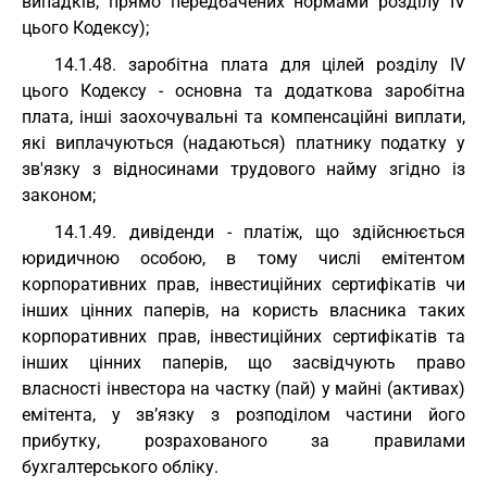
випадків, прямо передбачених нормами розділу IV
цього Кодексу);
14.1.48. заробітна плата для цілей розділу IV
цього Кодексу - основна та додаткова заробітна
плата, інші заохочувальні та компенсаційні виплати,
які виплачуються (надаються) платнику податку у
зв'язку з відносинами трудового найму згідно із
законом;
14.1.49. дивіденди - платіж, що здійснюється
юридичною особою, в тому числі емітентом
корпоративних прав, інвестиційних сертифікатів чи
інших цінних паперів, на користь власника таких
корпоративних прав, інвестиційних сертифікатів та
інших цінних паперів, що засвідчують право
власності інвестора на частку (пай) у майні (активах)
емітента, у зв’язку з розподілом частини його
прибутку, розрахованого за правилами
бухгалтерського обліку.