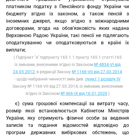
платником податку з Пенсійного фонду України чи
бюджету згідно із законом, а також пенсій з
іноземних джерел, якщо згідно з міжнародними
договорами, згода на обов’язковість яких надана
Верховною Радою України, такі пенсії не підлягають
оподаткуванню чи оподатковуються в країні їх
виплати;
( Підпункт "е" підпункту 165.1.1 пункту 165.1 статті 165
із змінами, внесеними згідно із Законом
№ 4834-VI від
24.05.2012
; в редакції Закону
№ 1166-VII від 27.03.2014
- щодо набрання чинності змін див.
пункт 1 розділу IV
Закону № 1166-VII від 27.03.2014; із змінами, внесеними
згідно із Законом
№ 466-IX від 16.01.2020
)
є) сума грошової компенсації за витрату часу,
розмір якої встановлюється Кабінетом Міністрів
України, яку отримують фізичні особи за ведення
записів та подання відомостей відповідно до
програм державних вибіркових обстежень, що