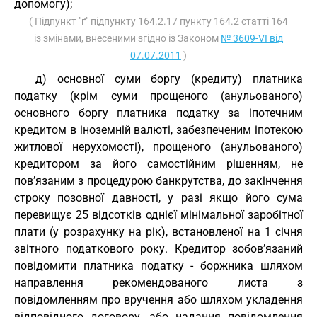
допомогу);
( Підпункт "ґ" підпункту 164.2.17 пункту 164.2 статті 164
із змінами, внесеними згідно із Законом
№ 3609-VI від
07.07.2011
)
д) основної суми боргу (кредиту) платника
податку (крім суми прощеного (анульованого)
основного боргу платника податку за іпотечним
кредитом в іноземній валюті, забезпеченим іпотекою
житлової нерухомості), прощеного (анульованого)
кредитором за його самостійним рішенням, не
пов’язаним з процедурою банкрутства, до закінчення
строку позовної давності, у разі якщо його сума
перевищує 25 відсотків однієї мінімальної заробітної
плати (у розрахунку на рік), встановленої на 1 січня
звітного податкового року. Кредитор зобов’язаний
повідомити платника податку - боржника шляхом
направлення рекомендованого листа з
повідомленням про вручення або шляхом укладення
відповідного договору, або надання повідомлення