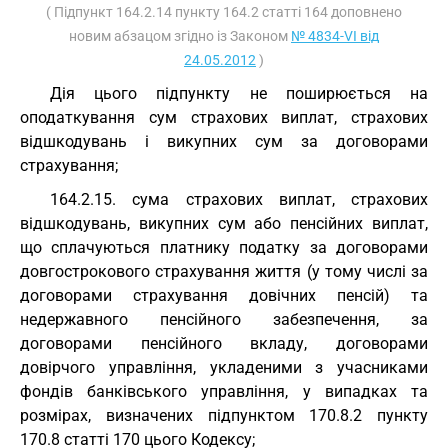
( Підпункт 164.2.14 пункту 164.2 статті 164 доповнено
новим абзацом згідно із Законом
№ 4834-VI від
24.05.2012
)
Дія цього підпункту не поширюється на
оподаткування сум страхових виплат, страхових
відшкодувань і викупних сум за договорами
страхування;
164.2.15. сума страхових виплат, страхових
відшкодувань, викупних сум або пенсійних виплат,
що сплачуються платнику податку за договорами
довгострокового страхування життя (у тому числі за
договорами страхування довічних пенсій) та
недержавного пенсійного забезпечення, за
договорами пенсійного вкладу, договорами
довірчого управління, укладеними з учасниками
фондів банківського управління, у випадках та
розмірах, визначених підпунктом 170.8.2 пункту
170.8 статті 170 цього Кодексу;