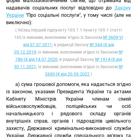
формі малозабезпеченим сім’ям, що отримана від
надавачів соціальних послуг відповідно до
Закону
України
"Про соціальні послуги", у тому числі (але не
виключно):
( Абзац перший підпункту 165.1.1 пункту 165.1 статті
165 із змінами, внесеними згідно із Законом
№ 3609-VI
від 07.07.2011
; в редакції Закону
№ 344-IX від
05.12.2019
; із змінами, внесеними згідно із Законом
№
786-IX від 14.07.2020
; в редакції Закону
№ 1914-IX від
30.11.2021
; із змінами, внесеними згідно із Законом
№
2600-IX від 20.09.2022
)
а) сума грошової допомоги, яка надається згідно
із законом, указами Президента України та актами
Кабінету Міністрів України членам сімей
військовослужбовців, поліцейських чи осіб
начальницького і рядового складу органів
внутрішніх справ, органів і підрозділів цивільного
захисту, Державної кримінально-виконавчої служби
України, Державної служби спеціального зв'язку та