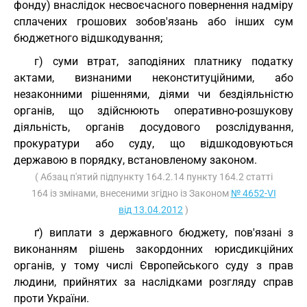
фонду) внаслідок несвоєчасного повернення надміру
сплачених грошових зобов'язань або інших сум
бюджетного відшкодування;
г) суми втрат, заподіяних платнику податку
актами, визнаними неконституційними, або
незаконними рішеннями, діями чи бездіяльністю
органів, що здійснюють оперативно-розшукову
діяльність, органів досудового розслідування,
прокуратури або суду, що відшкодовуються
державою в порядку, встановленому законом.
( Абзац п'ятий підпункту 164.2.14 пункту 164.2 статті
164 із змінами, внесеними згідно із Законом
№ 4652-VI
від 13.04.2012
)
ґ) виплати з державного бюджету, пов'язані з
виконанням рішень закордонних юрисдикційних
органів, у тому числі Європейського суду з прав
людини, прийнятих за наслідками розгляду справ
проти України.