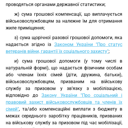
проводяться органами державної статистики;
ж) сума грошової компенсації, що виплачується
військовослужбовцям за належне їм для отримання
жиле приміщення;
з) сума щорічної разової грошової допомоги, яка
надається згідно із
Законом України "Про статус
ветеранів війни, гарантії їх соціального захисту"
;
и) сума грошової допомоги (у тому числі в
натуральній формі), що надається фізичним особам
або членам їхніх сімей (діти, дружина, батьки),
військовослужбовцям, призваним на військову
службу за призовом у зв’язку з мобілізацією,
відповідно до
Закону України "Про соціальний і
правовий захист військовослужбовців та членів їх
сімей"
, та/або компенсаційні виплати з бюджету в
межах середнього заробітку працівників, призваних
на військову службу за призовом під час мобілізації,