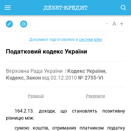
-
A
+
Документ підготовлено в
системі iplex
Податковий кодекс України
Верховна Рада України
|
Кодекс України,
Кодекс, Закон
від
02.12.2010
№ 2755-VI
Редакції
Реквізити
164.2.13. доходи, що становлять позитивну
різницю між:
сумою коштів, отриманих платником податку