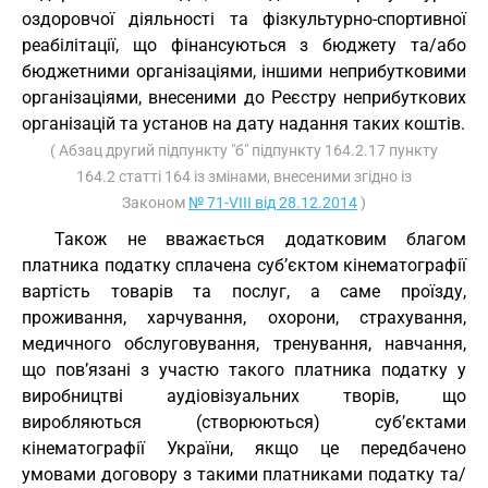
оздоровчої діяльності та фізкультурно-спортивної
реабілітації, що фінансуються з бюджету та/або
бюджетними організаціями, іншими неприбутковими
організаціями, внесеними до Реєстру неприбуткових
організацій та установ на дату надання таких коштів.
( Абзац другий підпункту "б" підпункту 164.2.17 пункту
164.2 статті 164 із змінами, внесеними згідно із
Законом
№ 71-VIII від 28.12.2014
)
Також не вважається додатковим благом
платника податку сплачена суб’єктом кінематографії
вартість товарів та послуг, а саме проїзду,
проживання, харчування, охорони, страхування,
медичного обслуговування, тренування, навчання,
що пов’язані з участю такого платника податку у
виробництві аудіовізуальних творів, що
виробляються (створюються) суб’єктами
кінематографії України, якщо це передбачено
умовами договору з такими платниками податку та/