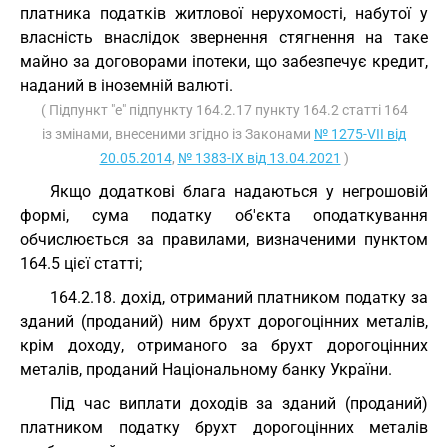
платника податків житлової нерухомості, набутої у
власність внаслідок звернення стягнення на таке
майно за договорами іпотеки, що забезпечує кредит,
наданий в іноземній валюті.
( Підпункт "е" підпункту 164.2.17 пункту 164.2 статті 164
із змінами, внесеними згідно із Законами
№ 1275-VII від
20.05.2014
,
№ 1383-IX від 13.04.2021
)
Якщо додаткові блага надаються у негрошовій
формі, сума податку об'єкта оподаткування
обчислюється за правилами, визначеними пунктом
164.5 цієї статті;
164.2.18. дохід, отриманий платником податку за
зданий (проданий) ним брухт дорогоцінних металів,
крім доходу, отриманого за брухт дорогоцінних
металів, проданий Національному банку України.
Під час виплати доходів за зданий (проданий)
платником податку брухт дорогоцінних металів