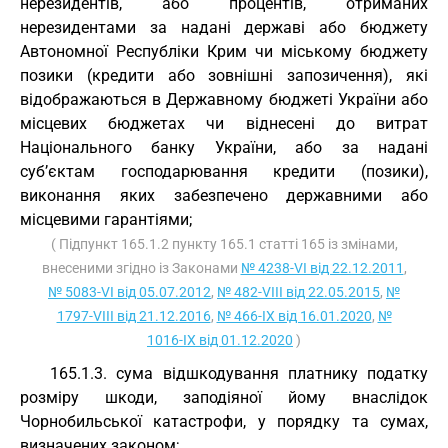
нерезидентів, або процентів, отриманих
нерезидентами за надані державі або бюджету
Автономної Республіки Крим чи міському бюджету
позики (кредити або зовнішні запозичення), які
відображаються в Державному бюджеті України або
місцевих бюджетах чи віднесені до витрат
Національного банку України, або за надані
суб’єктам господарювання кредити (позики),
виконання яких забезпечено державними або
місцевими гарантіями;
( Підпункт 165.1.2 пункту 165.1 статті 165 із змінами,
внесеними згідно із Законами
№ 4238-VI від 22.12.2011
,
№ 5083-VI від 05.07.2012
,
№ 482-VIII від 22.05.2015
,
№
1797-VIII від 21.12.2016
,
№ 466-IX від 16.01.2020
,
№
1016-IX від 01.12.2020
)
165.1.3. сума відшкодування платнику податку
розміру шкоди, заподіяної йому внаслідок
Чорнобильської катастрофи, у порядку та сумах,
визначених законом;