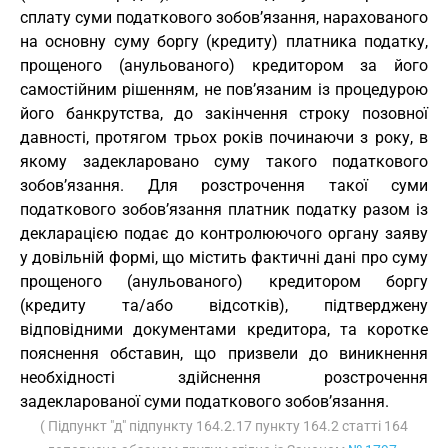
сплату суми податкового зобов’язання, нарахованого
на основну суму боргу (кредиту) платника податку,
прощеного (анульованого) кредитором за його
самостійним рішенням, не пов’язаним із процедурою
його банкрутства, до закінчення строку позовної
давності, протягом трьох років починаючи з року, в
якому задекларовано суму такого податкового
зобов’язання. Для розстрочення такої суми
податкового зобов’язання платник податку разом із
декларацією подає до контролюючого органу заяву
у довільній формі, що містить фактичні дані про суму
прощеного (анульованого) кредитором боргу
(кредиту та/або відсотків), підтверджену
відповідними документами кредитора, та коротке
пояснення обставин, що призвели до виникнення
необхідності здійснення розстрочення
задекларованої суми податкового зобов’язання.
( Підпункт "д" підпункту 164.2.17 пункту 164.2 статті 164