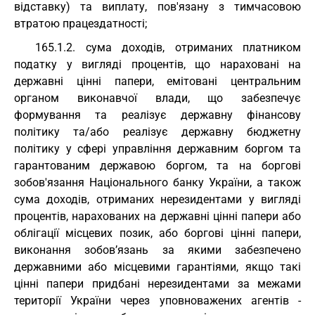
відставку) та виплату, пов'язану з тимчасовою
втратою працездатності;
165.1.2. сума доходів, отриманих платником
податку у вигляді процентів, що нараховані на
державні цінні папери, емітовані центральним
органом виконавчої влади, що забезпечує
формування та реалізує державну фінансову
політику та/або реалізує державну бюджетну
політику у сфері управління державним боргом та
гарантованим державою боргом, та на боргові
зобов'язання Національного банку України, а також
сума доходів, отриманих нерезидентами у вигляді
процентів, нарахованих на державні цінні папери або
облігації місцевих позик, або боргові цінні папери,
виконання зобов’язань за якими забезпечено
державними або місцевими гарантіями, якщо такі
цінні папери придбані нерезидентами за межами
території України через уповноважених агентів -