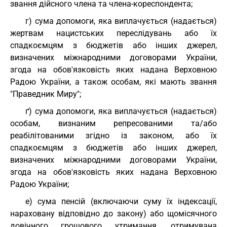
звання дійсного члена та члена-кореспондента;
г) сума допомоги, яка виплачується (надається)
жертвам нацистських переслідувань або їх
спадкоємцям з бюджетів або інших джерел,
визначених міжнародними договорами України,
згода на обов'язковість яких надана Верховною
Радою України, а також особам, які мають звання
"Праведник Миру";
ґ) сума допомоги, яка виплачується (надається)
особам, визнаним репресованими та/або
реабілітованими згідно із законом, або їх
спадкоємцям з бюджетів або інших джерел,
визначених міжнародними договорами України,
згода на обов'язковість яких надана Верховною
Радою України;
е) сума пенсій (включаючи суму їх індексації,
нараховану відповідно до закону) або щомісячного
довічного грошового утримання, отримувана