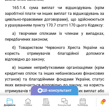
165.1.4. сума виплат чи відшкодувань (крім
заробітної плати чи інших виплат та відшкодувань за
цивільно-правовими договорами), що здійснюються
з урахуванням пункту 170.7 статті 170 цього Кодексу:
а) творчими спілками їх членам у випадках,
передбачених законом;
б) Товариством Червоного Хреста України на
користь отримувачів благодійної допомоги
відповідно до закону;
в) іншими неприбутковими організаціями (крім
кредитних спілок та інших небанківських фінансових
установ) та благодійними фондами України, статус
яких визначається відповідно до закону, на користь
ШІ-консультант
отримувачів таких виплат, крім будь-яких виплат або
відшкодувань членам керівних органів таких
0
організацій або фондів та пов'язаним з ними
Документи
Головна
Новини
Консультації
Календар
Сервіси
фізичним особам;