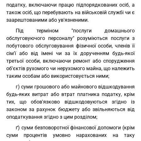
податку, включаючи працю підпорядкованих осіб, а
також осіб, що перебувають на військовій службі чи є
заарештованими або ув'язненими.
Під терміном "послуги домашнього
обслуговуючого персоналу" розуміються послуги з
побутового обслуговування фізичної особи, членів її
сім'ї або від імені чи за їх дорученням будь-якої
третьої особи, включаючи ремонт або спорудження
об'єктів рухомого чи нерухомого майна, що належить
таким особам або використовується ними;
г) суми грошового або майнового відшкодування
будь-яких витрат або втрат платника податку, крім
тих, що обов'язково відшкодовуються згідно із
законом за рахунок бюджету або звільняються від
оподаткування згідно з цим розділом;
ґ) суми безповоротної фінансової допомоги (крім
суми процентів умовно нарахованих на таку