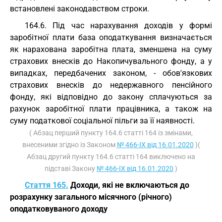
встановлені законодавством строки.
164.6. Під час нарахування доходів у формі
заробітної плати база оподаткування визначається
як нарахована заробітна плата, зменшена на суму
страхових внесків до Накопичувального фонду, а у
випадках, передбачених законом, - обов'язкових
страхових внесків до недержавного пенсійного
фонду, які відповідно до закону сплачуються за
рахунок заробітної плати працівника, а також на
суму податкової соціальної пільги за її наявності.
( Абзац перший пункту 164.6 статті 164 із змінами,
внесеними згідно із Законом
№ 466-IX від 16.01.2020
)(
Абзац другий пункту 164.6 статті 164 виключено на
підставі Закону
№ 466-IX від 16.01.2020
)
Стаття 165.
Доходи, які не включаються до
розрахунку загального місячного (річного)
оподатковуваного доходу