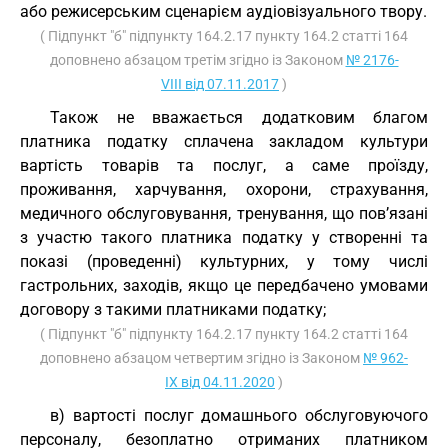
або режисерським сценарієм аудіовізуального твору.
( Підпункт "б" підпункту 164.2.17 пункту 164.2 статті 164
доповнено абзацом третім згідно із Законом
№ 2176-
VIII від 07.11.2017
)
Також не вважається додатковим благом
платника податку сплачена закладом культури
вартість товарів та послуг, а саме проїзду,
проживання, харчування, охорони, страхування,
медичного обслуговування, тренування, що пов’язані
з участю такого платника податку у створенні та
показі (проведенні) культурних, у тому числі
гастрольних, заходів, якщо це передбачено умовами
договору з такими платниками податку;
( Підпункт "б" підпункту 164.2.17 пункту 164.2 статті 164
доповнено абзацом четвертим згідно із Законом
№ 962-
IX від 04.11.2020
)
в) вартості послуг домашнього обслуговуючого
персоналу, безоплатно отриманих платником