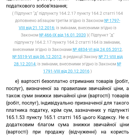
податкового зобов’язання;
( Підпункт "д" підпункту 164.2.17 пункту 164.2 статті 164
доповнено абзацом третім згідно із Законом
№ 1797-
VIII від 21.12.2016
; із змінами, внесеними згідно із
Законом
№ 466-IX від 16.01.2020
)( Підпункт "д"
підпункту 164.2.17 пункту 164.2 статті 164 із змінами,
внесеними згідно із Законами
№ 4834-VI від 24.05.2012
,
№ 5519-VI від 06.12.2012
; в редакції Закону
№ 71-VIII від
28.12.2014
; із змінами, внесеними згідно із Законом
№
1791-VIII від 20.12.2016
)
е) вартості безоплатно отриманих товарів (робіт,
послуг), визначеної за правилами звичайної ціни, а
також суми знижки звичайної ціни (вартості) товарів
(робіт, послуг), індивідуально призначеної для такого
платника податку, крім сум, зазначених у підпункті
165.1.53 пункту 165.1 статті 165 цього Кодексу. Не є
додатковим благом сума знижки звичайної ціни
(вартості) при продажу (відчуженні) на користь