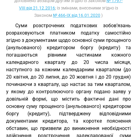
доповнено абзацом другим згідно із Законом
№ 1797-
VIII від 21.12.2016
; із змінами, внесеними згідно із
Законом
№ 466-IX від 16.01.2020
)
Суми розстрочених податкових зобов’язань
розраховуються платником податку самостійно
згідно з документами щодо основної суми прощеного
(анульованого) кредитором боргу (кредиту) та
погашаються рівними частинами кожного
календарного кварталу до 20 числа місяця,
наступного за кожним календарним кварталом (до
20 квітня, до 20 липня, до 20 жовтня і до 20 грудня)
починаючи з кварталу, що настає за тим кварталом,
у якому до контролюючого органу подано заяву у
довільній формі, що містить фактичні дані про
основну суму прощеного (анульованого) кредитором
боргу (кредиту), підтверджену відповідними
документами кредитора, та коротке пояснення
обставин, що призвели до виникнення необхідності
здійснення розстрочення задекларованої суми