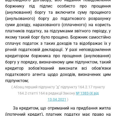
боржнику під підпис особисто про прощення
(анулювання) боргу та включити суму прощеного
(анульованого) боргу до податкового розрахунку
суми доходу, нарахованого (сплаченого) на користь
платників податку, за підсумками звітного періоду, у
якому такий борг було прощено. Боржник самостійно
сплачує податок з таких доходів та відображає їх у
річній податковій декларації. У разі неповідомлення
кредитором боржника про прощення (анулювання)
боргу у порядку, визначеному цим підпунктом, такий
кредитор зобов’язаний виконати всі обов’язки
податкового агента щодо доходів, визначених цим
підпунктом;
( Абзац перший підпункту "д" підпункту 164.2.17 пункту
164.2 статті 164 в редакції Закону
№ 1383-IX від
13.04.2021
)
За кредитом, що отриманий на придбання житла
(іпотечний кредит), платник податку має право на