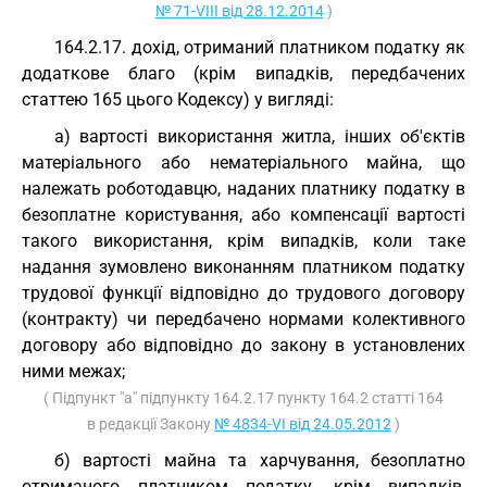
№ 71-VIII від 28.12.2014
)
164.2.17. дохід, отриманий платником податку як
додаткове благо (крім випадків, передбачених
статтею 165 цього Кодексу) у вигляді:
а) вартості використання житла, інших об'єктів
матеріального або нематеріального майна, що
належать роботодавцю, наданих платнику податку в
безоплатне користування, або компенсації вартості
такого використання, крім випадків, коли таке
надання зумовлено виконанням платником податку
трудової функції відповідно до трудового договору
(контракту) чи передбачено нормами колективного
договору або відповідно до закону в установлених
ними межах;
( Підпункт "а" підпункту 164.2.17 пункту 164.2 статті 164
в редакції Закону
№ 4834-VI від 24.05.2012
)
б) вартості майна та харчування, безоплатно
отриманого платником податку, крім випадків,