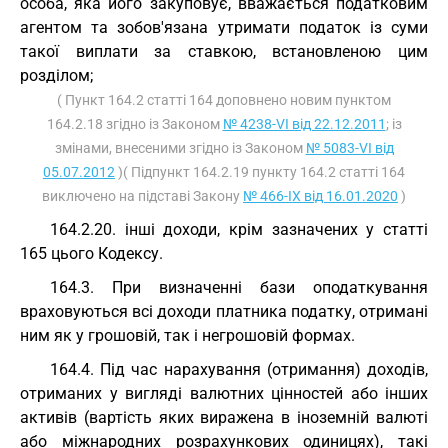
особа, яка його закуповує, вважається податковим
агентом та зобов'язана утримати податок із суми
такої виплати за ставкою, встановленою цим
розділом;
( Пункт 164.2 статті 164 доповнено новим пунктом
164.2.18 згідно із Законом
№ 4238-VI від 22.12.2011
; із
змінами, внесеними згідно із Законом
№ 5083-VI від
05.07.2012
)( Підпункт 164.2.19 пункту 164.2 статті 164
виключено на підставі Закону
№ 466-IX від 16.01.2020
)
164.2.20. інші доходи, крім зазначених у статті
165 цього Кодексу.
164.3. При визначенні бази оподаткування
враховуються всі доходи платника податку, отримані
ним як у грошовій, так і негрошовій формах.
164.4. Під час нарахування (отримання) доходів,
отриманих у вигляді валютних цінностей або інших
активів (вартість яких виражена в іноземній валюті
або міжнародних розрахункових одиницях), такі