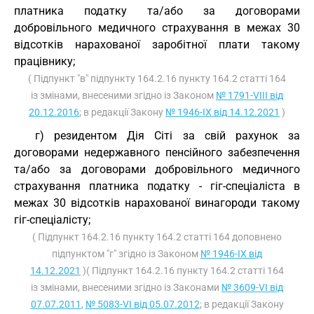
платника податку та/або за договорами
добровільного медичного страхування в межах 30
відсотків нарахованої заробітної плати такому
працівнику;
( Підпункт "в" підпункту 164.2.16 пункту 164.2 статті 164
із змінами, внесеними згідно із Законом
№ 1791-VIII від
20.12.2016
; в редакції Закону
№ 1946-IX від 14.12.2021
)
г) резидентом Дія Сіті за свій рахунок за
договорами недержавного пенсійного забезпечення
та/або за договорами добровільного медичного
страхування платника податку - гіг-спеціаліста в
межах 30 відсотків нарахованої винагороди такому
гіг-спеціалісту;
( Підпункт 164.2.16 пункту 164.2 статті 164 доповнено
підпунктом "г" згідно із Законом
№ 1946-IX від
14.12.2021
)( Підпункт 164.2.16 пункту 164.2 статті 164
із змінами, внесеними згідно із Законами
№ 3609-VI від
07.07.2011
,
№ 5083-VI від 05.07.2012
; в редакції Закону