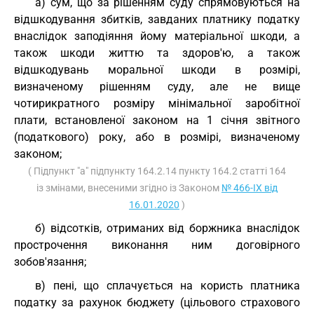
а) сум, що за рішенням суду спрямовуються на
відшкодування збитків, завданих платнику податку
внаслідок заподіяння йому матеріальної шкоди, а
також шкоди життю та здоров'ю, а також
відшкодувань моральної шкоди в розмірі,
визначеному рішенням суду, але не вище
чотирикратного розміру мінімальної заробітної
плати, встановленої законом на 1 січня звітного
(податкового) року, або в розмірі, визначеному
законом;
( Підпункт "а" підпункту 164.2.14 пункту 164.2 статті 164
із змінами, внесеними згідно із Законом
№ 466-IX від
16.01.2020
)
б) відсотків, отриманих від боржника внаслідок
прострочення виконання ним договірного
зобов'язання;
в) пені, що сплачується на користь платника
податку за рахунок бюджету (цільового страхового