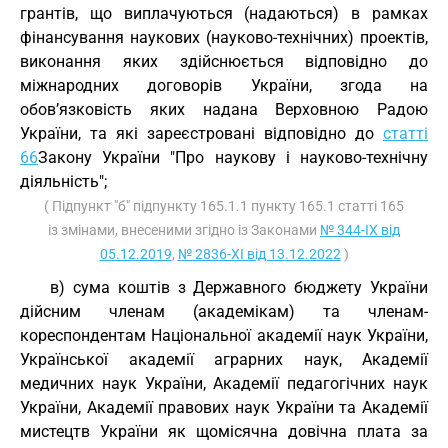
грантів, що виплачуються (надаються) в рамках
фінансування наукових (науково-технічних) проектів,
виконання яких здійснюється відповідно до
міжнародних договорів України, згода на
обов’язковість яких надана Верховною Радою
України, та які зареєстровані відповідно до
статті
66
Закону України "Про наукову і науково-технічну
діяльність";
( Підпункт "б" підпункту 165.1.1 пункту 165.1 статті 165
із змінами, внесеними згідно із Законами
№ 344-IX від
05.12.2019
,
№ 2836-XI від 13.12.2022
)
в) сума коштів з Державного бюджету України
дійсним членам (академікам) та членам-
кореспондентам Національної академії наук України,
Української академії аграрних наук, Академії
медичних наук України, Академії педагогічних наук
України, Академії правових наук України та Академії
мистецтв України як щомісячна довічна плата за