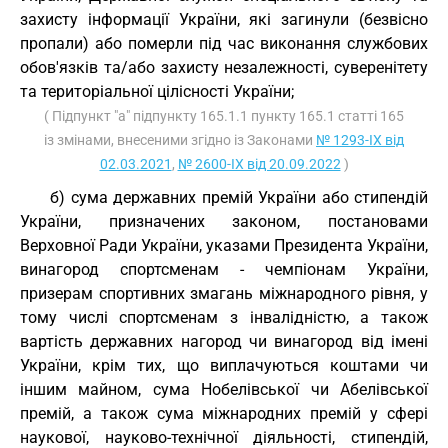
захисту інформації України, які загинули (безвісно
пропали) або померли під час виконання службових
обов'язків та/або захисту незалежності, суверенітету
та територіальної цілісності України;
( Підпункт "а" підпункту 165.1.1 пункту 165.1 статті 165
із змінами, внесеними згідно із Законами
№ 1293-IX від
02.03.2021
,
№ 2600-IX від 20.09.2022
)
б) сума державних премій України або стипендій
України, призначених законом, постановами
Верховної Ради України, указами Президента України,
винагород спортсменам - чемпіонам України,
призерам спортивних змагань міжнародного рівня, у
тому числі спортсменам з інвалідністю, а також
вартість державних нагород чи винагород від імені
України, крім тих, що виплачуються коштами чи
іншим майном, сума Нобелівської чи Абелівської
премій, а також сума міжнародних премій у сфері
наукової, науково-технічної діяльності, стипендій,