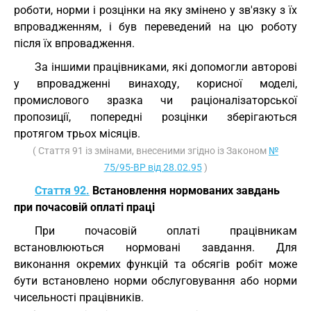
роботи, норми і розцінки на яку змінено у зв'язку з їх
впровадженням, і був переведений на цю роботу
після їх впровадження.
За іншими працівниками, які допомогли авторові
у впровадженні винаходу, корисної моделі,
промислового зразка чи раціоналізаторської
пропозиції, попередні розцінки зберігаються
протягом трьох місяців.
( Стаття 91 із змінами, внесеними згідно із Законом
№
75/95-ВР від 28.02.95
)
Стаття 92.
Встановлення нормованих завдань
при почасовій оплаті праці
При почасовій оплаті працівникам
встановлюються нормовані завдання. Для
виконання окремих функцій та обсягів робіт може
бути встановлено норми обслуговування або норми
чисельності працівників.