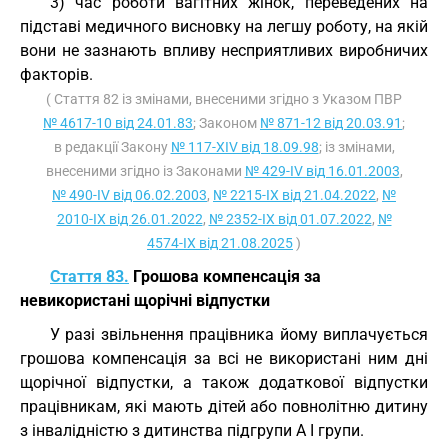
3) час роботи вагітних жінок, переведених на
підставі медичного висновку на легшу роботу, на якій
вони не зазнають впливу несприятливих виробничих
факторів.
( Стаття 82 із змінами, внесеними згідно з Указом ПВР
№ 4617-10 від 24.01.83
; Законом
№ 871-12 від 20.03.91
;
в редакції Закону
№ 117-XIV від 18.09.98
; із змінами,
внесеними згідно із Законами
№ 429-IV від 16.01.2003
,
№ 490-IV від 06.02.2003
,
№ 2215-IX від 21.04.2022
,
№
2010-IX від 26.01.2022
,
№ 2352-IX від 01.07.2022
,
№
4574-IX від 21.08.2025
)
Стаття 83.
Грошова компенсація за
невикористані щорічні відпустки
У разі звільнення працівника йому виплачується
грошова компенсація за всі не використані ним дні
щорічної відпустки, а також додаткової відпустки
працівникам, які мають дітей або повнолітню дитину
з інвалідністю з дитинства підгрупи А I групи.