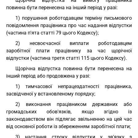
Щорічна відпустка на вимогу працівника
повинна бути перенесена на інший період у разі:
1) порушення роботодавцем терміну письмового
повідомлення працівника про час надання відпустки
(частина п'ята статті 79 цього Кодексу);
2) несвоєчасної виплати роботодавцем
заробітної плати працівнику за час щорічної
відпустки (частина третя статті 115 цього Кодексу).
Щорічна відпустка повинна бути перенесена на
інший період або продовжена у разі:
1) тимчасової непрацездатності працівника,
засвідченої у встановленому порядку;
2) виконання працівником державних або
громадських обов'язків, якщо згідно із
законодавством він підлягає звільненню на цей час
від основної роботи із збереженням заробітної плати;
3) настання строку відпустки у зв'язку з