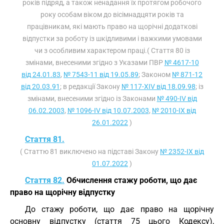
років підряд, а також ненадання їх протягом робочого
року особам віком до вісімнадцяти років та
працівникам, які мають право на щорічні додаткові
відпустки за роботу із шкідливими і важкими умовами
чи з особливим характером праці.( Стаття 80 із
змінами, внесеними згідно з Указами ПВР
№ 4617-10
від 24.01.83
,
№ 7543-11 від 19.05.89
; Законом
№ 871-12
від 20.03.91
; в редакції Закону
№ 117-XIV від 18.09.98
; із
змінами, внесеними згідно із Законами
№ 490-IV від
06.02.2003
,
№ 1096-IV від 10.07.2003
,
№ 2010-IX від
26.01.2022
)
Стаття 81.
( Статтю 81 виключено на підставі Закону
№ 2352-IX від
01.07.2022
)
Стаття 82.
Обчислення стажу роботи, що дає
право на щорічну відпустку
До стажу роботи, що дає право на щорічну
основну відпустку (стаття 75 цього Кодексу),