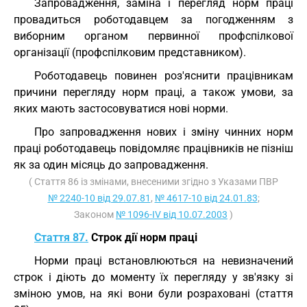
Запровадження, заміна і перегляд норм праці
провадиться роботодавцем за погодженням з
виборним органом первинної профспілкової
організації (профспілковим представником).
Роботодавець повинен роз'яснити працівникам
причини перегляду норм праці, а також умови, за
яких мають застосовуватися нові норми.
Про запровадження нових і зміну чинних норм
праці роботодавець повідомляє працівників не пізніш
як за один місяць до запровадження.
( Стаття 86 із змінами, внесеними згідно з Указами ПВР
№ 2240-10 від 29.07.81
,
№ 4617-10 від 24.01.83
;
Законом
№ 1096-IV від 10.07.2003
)
Стаття 87.
Строк дії норм праці
Норми праці встановлюються на невизначений
строк і діють до моменту їх перегляду у зв'язку зі
зміною умов, на які вони були розраховані (стаття