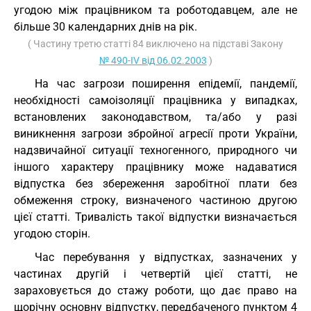
угодою між працівником та роботодавцем, але не
більше 30 календарних днів на рік.
( Частину третю статті 84 виключено на підставі Закону
№ 490-IV від 06.02.2003
)
На час загрози поширення епідемії, пандемії,
необхідності самоізоляції працівника у випадках,
встановлених законодавством, та/або у разі
виникнення загрози збройної агресії проти України,
надзвичайної ситуації техногенного, природного чи
іншого характеру працівнику може надаватися
відпустка без збереження заробітної плати без
обмеження строку, визначеного частиною другою
цієї статті. Тривалість такої відпустки визначається
угодою сторін.
Час перебування у відпустках, зазначених у
частинах другій і четвертій цієї статті, не
зараховується до стажу роботи, що дає право на
щорічну основну відпустку, передбаченого пунктом 4