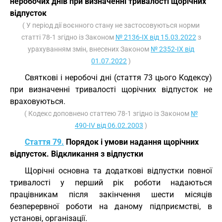
неробочих днів при визначенні тривалості щорічних
відпусток
( У період дії воєнного стану не застосовуються норми
статті 78-1 згідно із Законом
№ 2136-IX від 15.03.2022
з
урахуванням змін, внесених Законом
№ 2352-IX від
01.07.2022
)
Святкові і неробочі дні (стаття 73 цього Кодексу)
при визначенні тривалості щорічних відпусток не
враховуються.
( Кодекс доповнено статтею 78-1 згідно із Законом
№
490-IV від 06.02.2003
)
Стаття 79.
Порядок і умови надання щорічних
відпусток. Відкликання з відпустки
Щорічні основна та додаткові відпустки повної
тривалості у перший рік роботи надаються
працівникам після закінчення шести місяців
безперервної роботи на даному підприємстві, в
установі, організації.