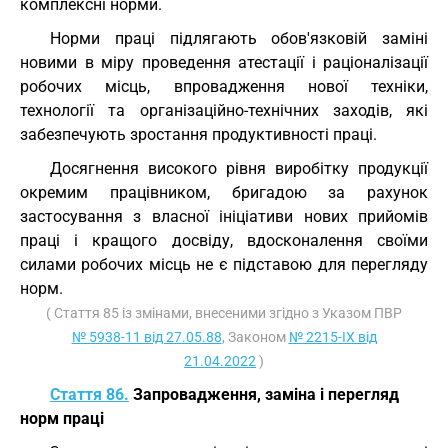
комплексні норми.
Норми праці підлягають обов'язковій заміні
новими в міру проведення атестації і раціоналізації
робочих місць, впровадження нової техніки,
технології та організаційно-технічних заходів, які
забезпечують зростання продуктивності праці.
Досягнення високого рівня виробітку продукції
окремим працівником, бригадою за рахунок
застосування з власної ініціативи нових прийомів
праці і кращого досвіду, вдосконалення своїми
силами робочих місць не є підставою для перегляду
норм.
( Стаття 85 із змінами, внесеними згідно з Указом ПВР
№ 5938-11 від 27.05.88
, Законом
№ 2215-IX від
21.04.2022
)
Стаття 86.
Запровадження, заміна і перегляд
норм праці