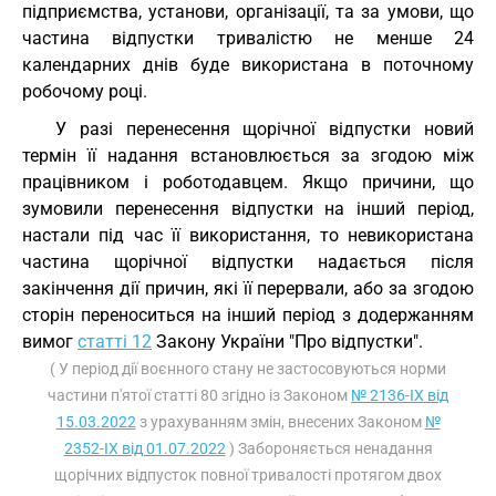
підприємства, установи, організації, та за умови, що
частина відпустки тривалістю не менше 24
календарних днів буде використана в поточному
робочому році.
У разі перенесення щорічної відпустки новий
термін її надання встановлюється за згодою між
працівником і роботодавцем. Якщо причини, що
зумовили перенесення відпустки на інший період,
настали під час її використання, то невикористана
частина щорічної відпустки надається після
закінчення дії причин, які її перервали, або за згодою
сторін переноситься на інший період з додержанням
вимог
статті 12
Закону України "Про відпустки".
( У період дії воєнного стану не застосовуються норми
частини п'ятої статті 80 згідно із Законом
№ 2136-IX від
15.03.2022
з урахуванням змін, внесених Законом
№
2352-IX від 01.07.2022
) Забороняється ненадання
щорічних відпусток повної тривалості протягом двох