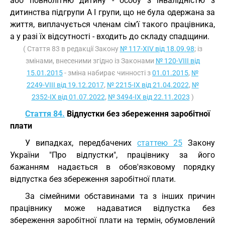
або повнолітню дитину - особу з інвалідністю з
дитинства підгрупи А I групи, що не була одержана за
життя, виплачується членам сім’ї такого працівника,
а у разі їх відсутності - входить до складу спадщини.
( Стаття 83 в редакції Закону
№ 117-XIV від 18.09.98
; із
змінами, внесеними згідно із Законами
№ 120-VIII від
15.01.2015
- зміна набирає чинності з
01.01.2015
,
№
2249-VIII від 19.12.2017
,
№ 2215-IX від 21.04.2022
,
№
2352-IX від 01.07.2022
,
№ 3494-IX від 22.11.2023
)
Стаття 84.
Відпустки без збереження заробітної
плати
У випадках, передбачених
статтею 25
Закону
України "Про відпустки", працівнику за його
бажанням надається в обов'язковому порядку
відпустка без збереження заробітної плати.
За сімейними обставинами та з інших причин
працівнику може надаватися відпустка без
збереження заробітної плати на термін, обумовлений