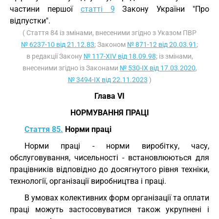
частини першої
статті 9
Закону України "Про
відпустки".
( Стаття 84 із змінами, внесеними згідно з Указом ПВР
№ 6237-10 від 21.12.83
; Законом
№ 871-12 від 20.03.91
;
в редакції Закону
№ 117-XIV від 18.09.98
; із змінами,
внесеними згідно із Законами
№ 530-IX від 17.03.2020
,
№ 3494-IX від 22.11.2023
)
Глава VI
НОРМУВАННЯ ПРАЦІ
Стаття 85.
Норми праці
Норми праці - норми виробітку, часу,
обслуговування, чисельності - встановлюються для
працівників відповідно до досягнутого рівня техніки,
технології, організації виробництва і праці.
В умовах колективних форм організації та оплати
праці можуть застосовуватися також укрупнені і