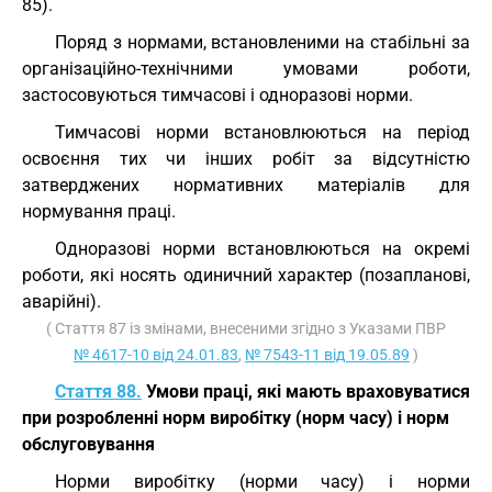
85).
Поряд з нормами, встановленими на стабільні за
організаційно-технічними умовами роботи,
застосовуються тимчасові і одноразові норми.
Тимчасові норми встановлюються на період
освоєння тих чи інших робіт за відсутністю
затверджених нормативних матеріалів для
нормування праці.
Одноразові норми встановлюються на окремі
роботи, які носять одиничний характер (позапланові,
аварійні).
( Стаття 87 із змінами, внесеними згідно з Указами ПВР
№ 4617-10 від 24.01.83
,
№ 7543-11 від 19.05.89
)
Стаття 88.
Умови праці, які мають враховуватися
при розробленні норм виробітку (норм часу) і норм
обслуговування
Норми виробітку (норми часу) і норми