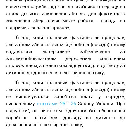
військової служби, під час дії особливого періоду на
строк до його закінчення або до дня фактичного
звільнення зберігалися місце роботи і посада на
підприємстві на час призову;
3) час, коли працівник фактично не працював,
але за ним зберігалося місце роботи (посада) і йому
надавалося матеріальне забезпечення за
загальнообов'язковим державним соціальним
страхуванням, за винятком відпустки для догляду за
дитиною до досягнення нею трирічного віку;
4) час, коли працівник фактично не працював,
але за ним зберігалося місце роботи (посада) і йому
не виплачувалася заробітна плата у порядку,
визначеному
статтями 25
і
26
Закону України "Про
відпустки", за винятком відпустки без збереження
заробітної плати для догляду за дитиною до
досягнення нею шестирічного віку;