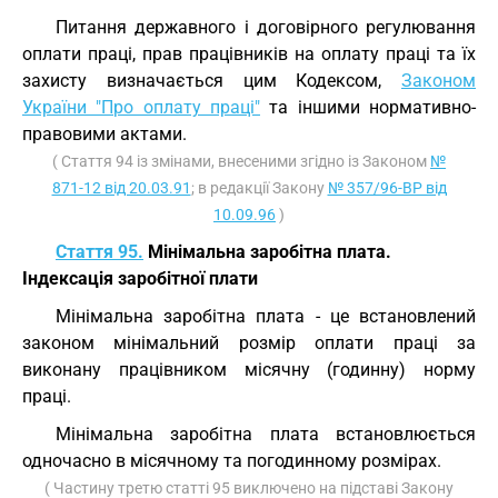
Питання державного і договірного регулювання
оплати праці, прав працівників на оплату праці та їх
захисту визначається цим Кодексом,
Законом
України "Про оплату праці"
та іншими нормативно-
правовими актами.
( Стаття 94 із змінами, внесеними згідно із Законом
№
871-12 від 20.03.91
; в редакції Закону
№ 357/96-ВР від
10.09.96
)
Стаття 95.
Мінімальна заробітна плата.
Індексація заробітної плати
Мінімальна заробітна плата - це встановлений
законом мінімальний розмір оплати праці за
виконану працівником місячну (годинну) норму
праці.
Мінімальна заробітна плата встановлюється
одночасно в місячному та погодинному розмірах.
( Частину третю статті 95 виключено на підставі Закону