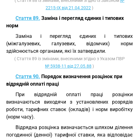
( Стаття 88 із змінами, внесеними згідно із Законом
№
2215-IX від 21.04.2022
)
Стаття 89.
Заміна і перегляд єдиних і типових
норм
Заміна і перегляд єдиних і типових
(міжгалузевих, галузевих, відомчих) норм
здійснюється органами, які їх затвердили.
( Стаття 89 із змінами, внесеними згідно з Указом ПВР
№ 5938-11 від 27.05.88
)
Стаття 90.
Порядок визначення розцінок при
відрядній оплаті праці
При відрядній оплаті праці розцінки
визначаються виходячи з установлених розрядів
роботи, тарифних ставок (окладів) і норм виробітку
(норм часу).
Відрядна розцінка визначається шляхом ділення
погодинної (денної) тарифної ставки, яка відповідає