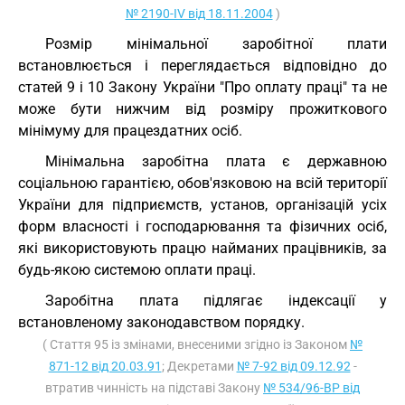
№ 2190-IV від 18.11.2004
)
Розмір мінімальної заробітної плати
встановлюється і переглядається відповідно до
статей 9 і 10 Закону України "Про оплату праці" та не
може бути нижчим від розміру прожиткового
мінімуму для працездатних осіб.
Мінімальна заробітна плата є державною
соціальною гарантією, обов'язковою на всій території
України для підприємств, установ, організацій усіх
форм власності і господарювання та фізичних осіб,
які використовують працю найманих працівників, за
будь-якою системою оплати праці.
Заробітна плата підлягає індексації у
встановленому законодавством порядку.
( Стаття 95 із змінами, внесеними згідно із Законом
№
871-12 від 20.03.91
; Декретами
№ 7-92 від 09.12.92
-
втратив чинність на підставі Закону
№ 534/96-ВР від