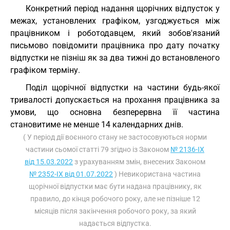
Конкретний період надання щорічних відпусток у
межах, установлених графіком, узгоджується між
працівником і роботодавцем, який зобов'язаний
письмово повідомити працівника про дату початку
відпустки не пізніш як за два тижні до встановленого
графіком терміну.
Поділ щорічної відпустки на частини будь-якої
тривалості допускається на прохання працівника за
умови, що основна безперервна її частина
становитиме не менше 14 календарних днів.
( У період дії воєнного стану не застосовуються норми
частини сьомої статті 79 згідно із Законом
№ 2136-IX
від 15.03.2022
з урахуванням змін, внесених Законом
№ 2352-IX від 01.07.2022
) Невикористана частина
щорічної відпустки має бути надана працівнику, як
правило, до кінця робочого року, але не пізніше 12
місяців після закінчення робочого року, за який
надається відпустка.