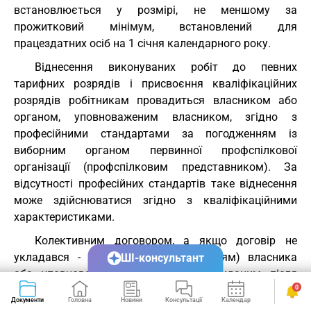
встановлюється у розмірі, не меншому за
прожитковий мінімум, встановлений для
працездатних осіб на 1 січня календарного року.
Віднесення виконуваних робіт до певних
тарифних розрядів і присвоєння кваліфікаційних
розрядів робітникам провадиться власником або
органом, уповноваженим власником, згідно з
професійними стандартами за погодженням із
виборним органом первинної профспілкової
організації (профспілковим представником). За
відсутності професійних стандартів таке віднесення
може здійснюватися згідно з кваліфікаційними
характеристиками.
Колективним договором, а якщо договір не
укладався - наказом (розпорядженням) власника
ШІ-консультант
або уповноваженого ним органу, виданим після
0
погодження з виборним органом первинної
Документи
Головна
Новини
Консультації
Календар
Сервіси
профспілкової організації (профспілковим