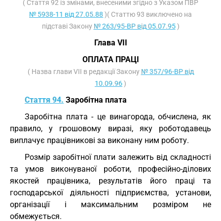
( Стаття 92 із змінами, внесеними згідно з Указом ПВР
№ 5938-11 від 27.05.88
)( Статтю 93 виключено на
підставі Закону
№ 263/95-ВР від 05.07.95
)
Глава VII
ОПЛАТА ПРАЦІ
( Назва глави VII в редакції Закону
№ 357/96-ВР від
10.09.96
)
Стаття 94.
Заробітна плата
Заробітна плата - це винагорода, обчислена, як
правило, у грошовому виразі, яку роботодавець
виплачує працівникові за виконану ним роботу.
Розмір заробітної плати залежить від складності
та умов виконуваної роботи, професійно-ділових
якостей працівника, результатів його праці та
господарської діяльності підприємства, установи,
організації і максимальним розміром не
обмежується.