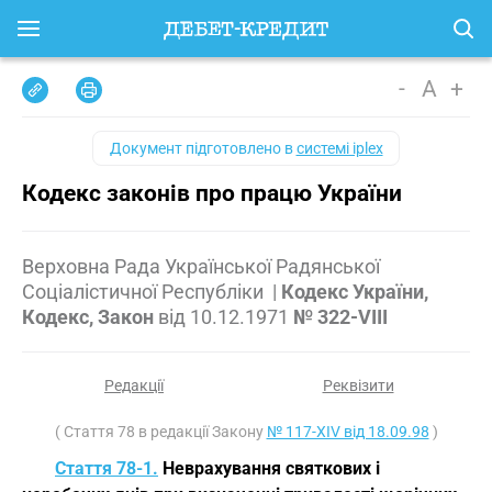
-
A
+
Документ підготовлено в
системі iplex
Кодекс законів про працю України
Верховна Рада Української Радянської
Соціалістичної Республіки
|
Кодекс України,
Кодекс, Закон
від
10.12.1971
№ 322-VIII
Редакції
Реквізити
( Стаття 78 в редакції Закону
№ 117-XIV від 18.09.98
)
Стаття 78-1.
Неврахування святкових і