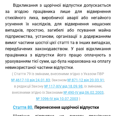
Відкликання з щорічної відпустки допускається
за згодою працівника лише для відвернення
стихійного лиха, виробничої аварії або негайного
усунення їх наслідків, для відвернення нещасних
випадків, простою, загибелі або псування майна
підприємства, установи, організації з додержанням
вимог частини шостої цієї статті та в інших випадках,
передбачених законодавством. У разі відкликання
працівника з відпустки його працю оплачують з
урахуванням тієї суми, що була нарахована на оплату
невикористаної частини відпустки.
( Стаття 79 із змінами, внесеними згідно з Указом ПВР
№ 4617-10 від 24.01.83
; Законом
№ 871-12 від 20.03.91
;
в редакції Закону
№ 117-XIV від 18.09.98
, із змінами,
внесеними згідно із Законами
№ 490-IV від 06.02.2003
,
№ 1096-IV від 10.07.2003
)
Стаття 80.
Перенесення щорічної відпустки