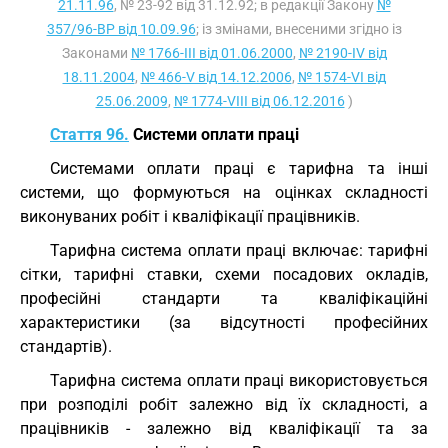
21.11.96
, № 23-92 від 31.12.92; в редакції Закону
№
357/96-ВР від 10.09.96
; із змінами, внесеними згідно із
Законами
№ 1766-III від 01.06.2000
,
№ 2190-IV від
18.11.2004
,
№ 466-V від 14.12.2006
,
№ 1574-VI від
25.06.2009
,
№ 1774-VIII від 06.12.2016
)
Стаття 96.
Системи оплати праці
Системами оплати праці є тарифна та інші
системи, що формуються на оцінках складності
виконуваних робіт і кваліфікації працівників.
Тарифна система оплати праці включає: тарифні
сітки, тарифні ставки, схеми посадових окладів,
професійні стандарти та кваліфікаційні
характеристики (за відсутності професійних
стандартів).
Тарифна система оплати праці використовується
при розподілі робіт залежно від їх складності, а
працівників - залежно від кваліфікації та за