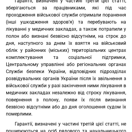
Гарантії, визначені у частині третій цієї статті,
зберігаються за працівниками, які під час
проходження військової служби отримали поранення
(інші ушкодження здоров’я) та перебувають на
лікуванні у медичних закладах, а також потрапили у
полон або визнані безвісно відсутніми, на строк до
дня, наступного за днем їх взяття на військовий
облік у районних (міських) територіальних центрах
комплектування та соціальної підтримки,
Центральному управлінні або регіональних органах
Служби безпеки України, відповідних підрозділах
розвідувальних органів України після їх звільнення з
військової служби у разі закінчення ними лікування в
медичних закладах незалежно від строку лікування,
повернення з полону, появи їх після визнання
безвісно відсутніми або до дня оголошення судом їх
померлими.
Гарантії, визначені у частині третій цієї статті, не
поширюються на осіб рядового та начальницького