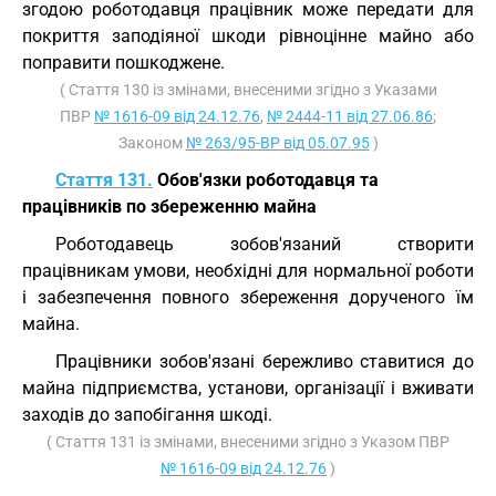
згодою роботодавця працівник може передати для
покриття заподіяної шкоди рівноцінне майно або
поправити пошкоджене.
( Стаття 130 із змінами, внесеними згідно з Указами
ПВР
№ 1616-09 від 24.12.76
,
№ 2444-11 від 27.06.86
;
Законом
№ 263/95-ВР від 05.07.95
)
Стаття 131.
Обов'язки роботодавця та
працівників по збереженню майна
Роботодавець зобов'язаний створити
працівникам умови, необхідні для нормальної роботи
і забезпечення повного збереження дорученого їм
майна.
Працівники зобов'язані бережливо ставитися до
майна підприємства, установи, організації і вживати
заходів до запобігання шкоді.
( Стаття 131 із змінами, внесеними згідно з Указом ПВР
№ 1616-09 від 24.12.76
)