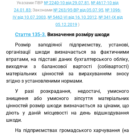
Указами ПВР
№ 2240-10 від 29.07.81
,
№ 4617-10 від
24.01.83
; Законами
№ 263/95-ВР від 05.07.95
,
№ 1096-
IV від 10.07.2003
,
№ 5462-VI від 16.10.2012
,
№ 341-IX від
05.12.2019
)
Стаття 135-3.
Визначення розміру шкоди
Розмір заподіяної підприємству, установі,
організації шкоди визначається за фактичними
втратами, на підставі даних бухгалтерського обліку,
виходячи з балансової вартості (собівартості)
матеріальних цінностей за вирахуванням зносу
згідно з установленими нормами.
У разі розкрадання, недостачі, умисного
знищення або умисного зіпсуття матеріальних
цінностей розмір шкоди визначається за цінами, що
діють у даній місцевості на день відшкодування
шкоди.
На підприємствах громадського харчування (на