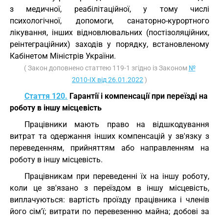
з медичної, реабілітаційної, у тому числі
психологічної, допомоги, санаторно-курортного
лікування, інших відновлювальних (постізоляційних,
реінтеграційних) заходів у порядку, встановленому
Кабінетом Міністрів України.
( Закон доповнено статтею 119-1 згідно із Законом
№
2010-IX від 26.01.2022
)
Стаття 120.
Гарантії і компенсації при переїзді на
роботу в іншу місцевість
Працівники мають право на відшкодування
витрат та одержання інших компенсацій у зв'язку з
переведенням, прийняттям або направленням на
роботу в іншу місцевість.
Працівникам при переведенні їх на іншу роботу,
коли це зв'язано з переїздом в іншу місцевість,
виплачуються: вартість проїзду працівника і членів
його сім'ї; витрати по перевезенню майна; добові за