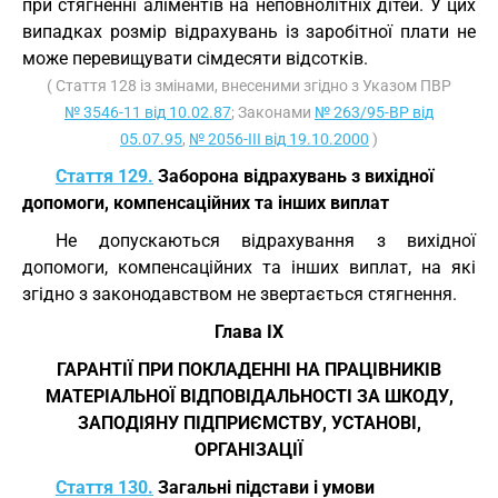
при стягненні аліментів на неповнолітніх дітей. У цих
випадках розмір відрахувань із заробітної плати не
може перевищувати сімдесяти відсотків.
( Стаття 128 із змінами, внесеними згідно з Указом ПВР
№ 3546-11 від 10.02.87
; Законами
№ 263/95-ВР від
05.07.95
,
№ 2056-III від 19.10.2000
)
Стаття 129.
Заборона відрахувань з вихідної
допомоги, компенсаційних та інших виплат
Не допускаються відрахування з вихідної
допомоги, компенсаційних та інших виплат, на які
згідно з законодавством не звертається стягнення.
Глава IX
ГАРАНТІЇ ПРИ ПОКЛАДЕННІ НА ПРАЦІВНИКІВ
МАТЕРІАЛЬНОЇ ВІДПОВІДАЛЬНОСТІ ЗА ШКОДУ,
ЗАПОДІЯНУ ПІДПРИЄМСТВУ, УСТАНОВІ,
ОРГАНІЗАЦІЇ
Стаття 130.
Загальні підстави і умови