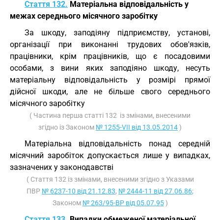
Стаття 132.
Матеріальна відповідальність у
межах середнього місячного заробітку
За шкоду, заподіяну підприємству, установі,
організації при виконанні трудових обов'язків,
працівники, крім працівників, що є посадовими
особами, з вини яких заподіяно шкоду, несуть
матеріальну відповідальність у розмірі прямої
дійсної шкоди, але не більше свого середнього
місячного заробітку
( Частина перша статті 132 із змінами, внесеними
згідно із Законом
№ 1255-VII від 13.05.2014
)
Матеріальна відповідальність понад середній
місячний заробіток допускається лише у випадках,
зазначених у законодавстві
( Стаття 132 із змінами, внесеними згідно з Указами
ПВР
№ 6237-10 від 21.12.83
,
№ 2444-11 від 27.06.86
;
Законом
№ 263/95-ВР від 05.07.95
)
Стаття 133.
Випадки обмеженої матеріальної