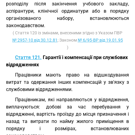
розподілу після закінчення учбового закладу,
аспірантури, клінічної ординатури або в порядку
організованого набору, встановлюються
законодавством.
( Стаття 120 із змінами, внесеними згідно з Указом ПВР
№ 2957-10 від 30.12.81
; Законом
№ 6/95-ВР від 19.01.95
)
Стаття 121.
Гарантії і компенсації при службових
відрядженнях
Працівники мають право на відшкодування
витрат та одержання інших компенсацій у зв'язку з
службовими відрядженнями.
Працівникам, які направляються у відрядження,
виплачуються: добові за час перебування у
відрядженні, вартість проїзду до місця призначення і
назад та витрати по найму жилого приміщення в
порядку і розмірах, встановлюваних