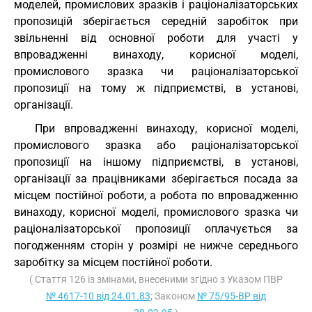
моделей, промислових зразків і раціоналізаторських
пропозицій зберігається середній заробіток при
звільненні від основної роботи для участі у
впровадженні винаходу, корисної моделі,
промислового зразка чи раціоналізаторської
пропозиції на тому ж підприємстві, в установі,
організації.
При впровадженні винаходу, корисної моделі,
промислового зразка або раціоналізаторської
пропозиції на іншому підприємстві, в установі,
організації за працівниками зберігається посада за
місцем постійної роботи, а робота по впровадженню
винаходу, корисної моделі, промислового зразка чи
раціоналізаторської пропозиції оплачується за
погодженням сторін у розмірі не нижче середнього
заробітку за місцем постійної роботи.
( Стаття 126 із змінами, внесеними згідно з Указом ПВР
№ 4617-10 від 24.01.83
; Законом
№ 75/95-ВР від