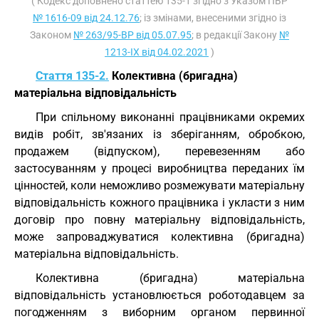
( Кодекс доповнено статтею 135-1 згідно з Указом ПВР
№ 1616-09 від 24.12.76
; із змінами, внесеними згідно із
Законом
№ 263/95-ВР від 05.07.95
; в редакції Закону
№
1213-IX від 04.02.2021
)
Стаття 135-2.
Колективна (бригадна)
матеріальна відповідальність
При спільному виконанні працівниками окремих
видів робіт, зв'язаних із зберіганням, обробкою,
продажем (відпуском), перевезенням або
застосуванням у процесі виробництва переданих їм
цінностей, коли неможливо розмежувати матеріальну
відповідальність кожного працівника і укласти з ним
договір про повну матеріальну відповідальність,
може запроваджуватися колективна (бригадна)
матеріальна відповідальність.
Колективна (бригадна) матеріальна
відповідальність установлюється роботодавцем за
погодженням з виборним органом первинної