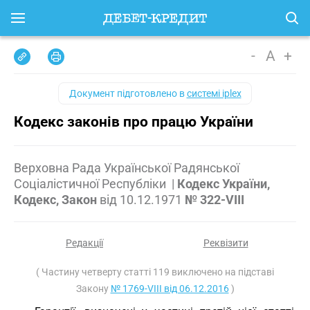
-
A
+
Документ підготовлено в
системі iplex
Кодекс законів про працю України
Верховна Рада Української Радянської
Соціалістичної Республіки
|
Кодекс України,
Кодекс, Закон
від
10.12.1971
№ 322-VIII
Редакції
Реквізити
( Частину четверту статті 119 виключено на підставі
Закону
№ 1769-VIII від 06.12.2016
)