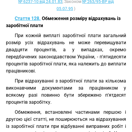
№ 6237-10 від 24.01.83
; Законом
№ 263/95-ВР від
05.07.95
)
Стаття 128.
Обмеження розміру відрахувань із
заробітної плати
При кожній виплаті заробітної плати загальний
розмір усіх відрахувань не може перевищувати
двадцяти процентів, а у випадках, окремо
передбачених законодавством України, - п'ятидесяти
процентів заробітної плати, яка належить до виплати
працівникові.
При відрахуванні з заробітної плати за кількома
виконавчими документами за працівником у
всякому разі повинно бути збережено п'ятдесят
процентів заробітку.
Обмеження, встановлені частинами першою і
другою цієї статті, не поширюються на відрахування
із заробітної плати при відбуванні виправних робіт і