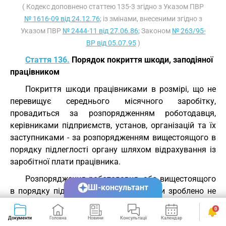
( Кодекс доповнено статтею 135-3 згідно з Указом ПВР
№ 1616-09 від 24.12.76
; із змінами, внесеними згідно з
Указом ПВР
№ 2444-11 від 27.06.86
; Законом
№ 263/95-
ВР від 05.07.95
)
Стаття 136.
Порядок покриття шкоди, заподіяної
працівником
Покриття шкоди працівниками в розмірі, що не
перевищує середнього місячного заробітку,
провадиться за розпорядженням роботодавця,
керівниками підприємств, установ, організацій та їх
заступниками - за розпорядженням вищестоящого в
порядку підлеглості органу шляхом відрахування із
заробітної плати працівника.
Розпорядження роботодавця, або вищестоящого
ШІ-консультант
в порядку підлеглості органу має бути зроблено не
пізніше двох тижнів з дня виявлення заподіяної
0
працівником шкоди і звернено до виконання не
Документи
Головна
Новини
Консультації
Календар
Сервіси