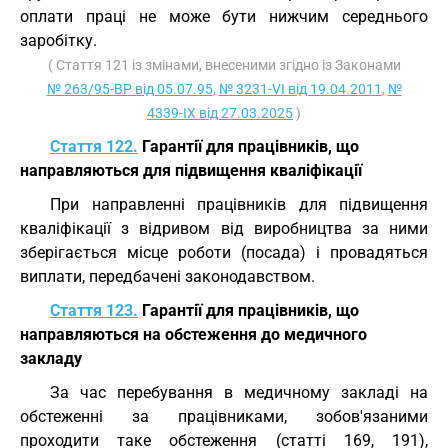
оплати праці не може бути нижчим середнього
заробітку.
( Стаття 121 із змінами, внесеними згідно із Законами
№ 263/95-ВР від 05.07.95
,
№ 3231-VI від 19.04.2011
,
№
4339-IX від 27.03.2025
)
Стаття 122.
Гарантії для працівників, що
направляються для підвищення кваліфікації
При направленні працівників для підвищення
кваліфікації з відривом від виробництва за ними
зберігається місце роботи (посада) і провадяться
виплати, передбачені законодавством.
Стаття 123.
Гарантії для працівників, що
направляються на обстеження до медичного
закладу
За час перебування в медичному закладі на
обстеженні за працівниками, зобов'язаними
проходити таке обстеження (статті 169, 191),