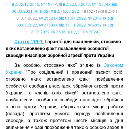
від 06.12.2016
,
№ 1971-VIII від 22.03.2017
,
№ 1357-IX від
30.03.2021
,
№ 1702-IX від 16.07.2021
- вводиться в дію з
01.01.2022,
№ 2352-IX від 01.07.2022
,
№ 2379-IX від
08.07.2022
,
№ 2750-IX від 16.11.2022
,
№ 2839-IX від
13.12.2022
,
№ 3633-IX від 11.04.2024
)
Стаття 119-1.
Гарантії для працівників, стосовно
яких встановлено факт позбавлення особистої
свободи внаслідок збройної агресії проти України
За особою, стосовно якої згідно із
Законом
України
"Про соціальний і правовий захист осіб,
стосовно яких встановлено факт позбавлення
особистої свободи внаслідок збройної агресії проти
України, та членів їхніх сімей" встановлено факт
позбавлення особистої свободи внаслідок збройної
агресії проти України, зберігається місце роботи
(посада) протягом усього періоду позбавлення
свободи, а також протягом шести місяців з дня
звільнення у разі проходження такою особою заходів