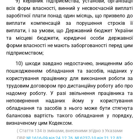
9) керівник підприємства, установи, організації
всіх форм власності, винний у несвоєчасній виплаті
заробітної плати понад один місяць, що призвело до
виплати компенсацій за порушення строків її
виплати, і за умови, що Державний бюджет України
та місцеві бюджети, юридичні особи державної
форми власності не мають заборгованості перед цим
підприємством;
10) шкоди завдано недостачею, знищенням або
пошкодженням обладнання та засобів, наданих у
користування працівнику для виконання роботи за
трудовим договором про дистанційну роботу або про
надомну роботу. У разі звільнення працівника та
неповернення наданих йому у користування
обладнання та засобів з нього може бути стягнута
балансова вартість такого обладнання у порядку,
визначеному цим Кодексом.
( Стаття 134 із змінами, внесеними згідно з Указами
ПВР
№ 1616-09 від 24.12.76
,
№ 6237-10 від 21.12.83
;