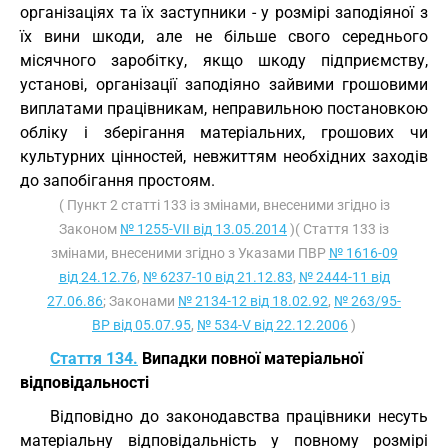
організаціях та їх заступники - у розмірі заподіяної з
їх вини шкоди, але не більше свого середнього
місячного заробітку, якщо шкоду підприємству,
установі, організації заподіяно зайвими грошовими
виплатами працівникам, неправильною постановкою
обліку і зберігання матеріальних, грошових чи
культурних цінностей, невжиттям необхідних заходів
до запобігання простоям.
( Пункт 2 статті 133 із змінами, внесеними згідно із
Законом
№ 1255-VII від 13.05.2014
)( Стаття 133 із
змінами, внесеними згідно з Указами ПВР
№ 1616-09
від 24.12.76
,
№ 6237-10 від 21.12.83
,
№ 2444-11 від
27.06.86
; Законами
№ 2134-12 від 18.02.92
,
№ 263/95-
ВР від 05.07.95
,
№ 534-V від 22.12.2006
)
Стаття 134.
Випадки повної матеріальної
відповідальності
Відповідно до законодавства працівники несуть
матеріальну відповідальність у повному розмірі