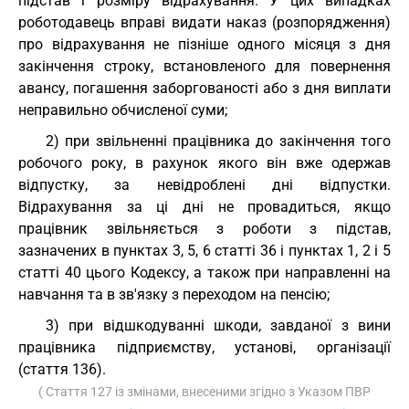
підстав і розміру відрахування. У цих випадках
роботодавець вправі видати наказ (розпорядження)
про відрахування не пізніше одного місяця з дня
закінчення строку, встановленого для повернення
авансу, погашення заборгованості або з дня виплати
неправильно обчисленої суми;
2) при звільненні працівника до закінчення того
робочого року, в рахунок якого він вже одержав
відпустку, за невідроблені дні відпустки.
Відрахування за ці дні не провадиться, якщо
працівник звільняється з роботи з підстав,
зазначених в пунктах 3, 5, 6 статті 36 і пунктах 1, 2 і 5
статті 40 цього Кодексу, а також при направленні на
навчання та в зв'язку з переходом на пенсію;
3) при відшкодуванні шкоди, завданої з вини
працівника підприємству, установі, організації
(стаття 136).
( Стаття 127 із змінами, внесеними згідно з Указом ПВР