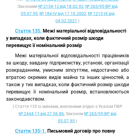
Законами
№ 2134-12 від 18.02.92
,
№ 263/95-ВР від
05.07.95
,
№ 184-IV від 17.10.2002
,
№ 1213-IX від
04.02.2021
)
Стаття 135.
Межі матеріальної відповідальності
у випадках, коли фактичний розмір шкоди
перевищує її номінальний розмір
Межі матеріальної відповідальності працівників
за шкоду, завдану підприємству, установі, організації
розкраданням, умисним зіпсуттям, недостачею або
втратою окремих видів майна та інших цінностей, а
також у тих випадках, коли фактичний розмір шкоди
перевищує її номінальний розмір, встановлюються
законодавством.
( Стаття 135 із змінами, внесеними згідно з Указом ПВР
№ 2444-11 від 27.06.86
; Законом
№ 263/95-ВР від
05.07.95
)
Стаття 135-1.
Письмовий договір про повну