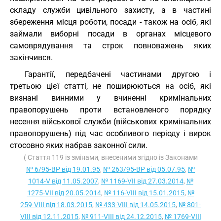
складу служби цивільного захисту, а в частині
збереження місця роботи, посади - також на осіб, які
займали виборні посади в органах місцевого
самоврядування та строк повноважень яких
закінчився.
Гарантії, передбачені частинами другою і
третьою цієї статті, не поширюються на осіб, які
визнані винними у вчиненні кримінальних
правопорушень проти встановленого порядку
несення військової служби (військових кримінальних
правопорушень) під час особливого періоду і вирок
стосовно яких набрав законної сили.
( Стаття 119 із змінами, внесеними згідно із Законами
№ 6/95-ВР від 19.01.95
,
№ 263/95-ВР від 05.07.95
,
№
1014-V від 11.05.2007
,
№ 1169-VII від 27.03.2014
,
№
1275-VII від 20.05.2014
,
№ 116-VIII від 15.01.2015
,
№
259-VIII від 18.03.2015
,
№ 433-VIII від 14.05.2015
,
№ 801-
VIII від 12.11.2015
,
№ 911-VIII від 24.12.2015
,
№ 1769-VIII