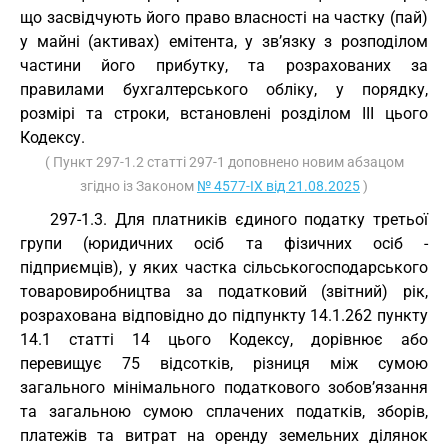
що засвідчують його право власності на частку (пай)
у майні (активах) емітента, у зв’язку з розподілом
частини його прибутку, та розрахованих за
правилами бухгалтерського обліку, у порядку,
розмірі та строки, встановлені розділом III цього
Кодексу.
( Пункт 297-1.2 статті 297-1 доповнено новим абзацом
згідно із Законом
№ 4577-IX від 21.08.2025
)
297-1.3. Для платників єдиного податку третьої
групи (юридичних осіб та фізичних осіб -
підприємців), у яких частка сільськогосподарського
товаровиробництва за податковий (звітний) рік,
розрахована відповідно до підпункту 14.1.262 пункту
14.1 статті 14 цього Кодексу, дорівнює або
перевищує 75 відсотків, різниця між сумою
загального мінімального податкового зобов’язання
та загальною сумою сплачених податків, зборів,
платежів та витрат на оренду земельних ділянок