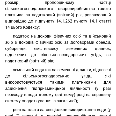
розмірі, пропорційному частці
сільськогосподарського товаровиробництва такого
платника за податковий (звітний) рік, розрахованій
відповідно до підпункту 14.1.262 пункту 14.1 статті
14 цього Кодексу;
податок на доходи фізичних осіб та військовий
збір з доходів фізичних осіб за договорами оренди,
суборенди, емфітевзису земельних ділянок,
віднесених до сільськогосподарських угідь, за
податковий (звітний) рік;
земельний податок за земельні ділянки, віднесені
до сільськогосподарських угідь, які
використовуються такими платниками для
здійснення підприємницької діяльності (у разі
переходу в податковому (звітному) році на спрощену
систему оподаткування із загальної);
рентна плата за спеціальне використання води (у
разі її сплати) у розмірі, пропорційному частці