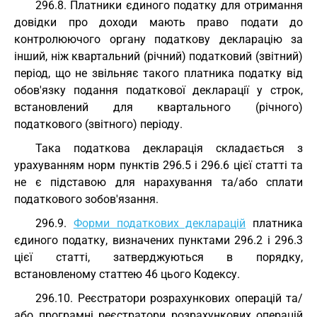
296.8. Платники єдиного податку для отримання
довідки про доходи мають право подати до
контролюючого органу податкову декларацію за
інший, ніж квартальний (річний) податковий (звітний)
період, що не звільняє такого платника податку від
обов'язку подання податкової декларації у строк,
встановлений для квартального (річного)
податкового (звітного) періоду.
Така податкова декларація складається з
урахуванням норм пунктів 296.5 і 296.6 цієї статті та
не є підставою для нарахування та/або сплати
податкового зобов'язання.
296.9.
Форми податкових декларацій
платника
єдиного податку, визначених пунктами 296.2 і 296.3
цієї статті, затверджуються в порядку,
встановленому статтею 46 цього Кодексу.
296.10. Реєстратори розрахункових операцій та/
або програмні реєстратори розрахункових операцій