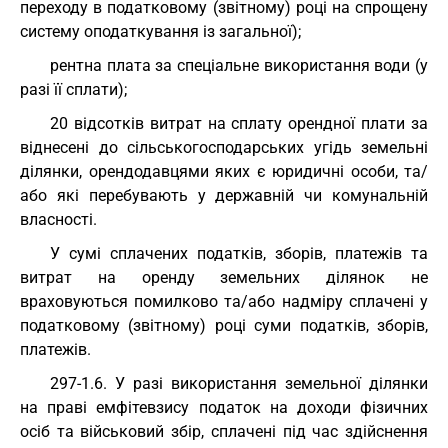
переходу в податковому (звітному) році на спрощену
систему оподаткування із загальної);
рентна плата за спеціальне використання води (у
разі її сплати);
20 відсотків витрат на сплату орендної плати за
віднесені до сільськогосподарських угідь земельні
ділянки, орендодавцями яких є юридичні особи, та/
або які перебувають у державній чи комунальній
власності.
У сумі сплачених податків, зборів, платежів та
витрат на оренду земельних ділянок не
враховуються помилково та/або надміру сплачені у
податковому (звітному) році суми податків, зборів,
платежів.
297-1.6. У разі використання земельної ділянки
на праві емфітевзису податок на доходи фізичних
осіб та військовий збір, сплачені під час здійснення