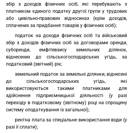
збір з доходів фізичних осіб, які перебувають з
платником єдиного податку другої групи у трудових
або цивільно-правових відносинах (крім доходів,
сплачених за придбання товарів у фізичних осіб);
податок на доходи фізичних осіб та військовий
збір з доходів фізичних осіб за договорами оренди,
суборенди, емфітевзису земельних ділянок,
віднесених до сільськогосподарських угідь, за
податковий (звітний) рік;
земельний податок за земельні ділянки, віднесені
до сільськогосподарських угідь, які
використовуються такими платниками для
здійснення підприємницької діяльності (у разі
переходу в податковому (звітному) році на спрощену
систему оподаткування із загальної);
рентна плата за спеціальне використання води (у
разі її сплати);