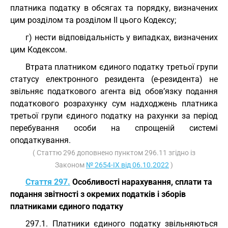
платника податку в обсягах та порядку, визначених
цим розділом та розділом II цього Кодексу;
г) нести відповідальність у випадках, визначених
цим Кодексом.
Втрата платником єдиного податку третьої групи
статусу електронного резидента (е-резидента) не
звільняє податкового агента від обов’язку подання
податкового розрахунку сум надходжень платника
третьої групи єдиного податку на рахунки за період
перебування особи на спрощеній системі
оподаткування.
( Статтю 296 доповнено пунктом 296.11 згідно із
Законом
№ 2654-IX від 06.10.2022
)
Стаття 297.
Особливості нарахування, сплати та
подання звітності з окремих податків і зборів
платниками єдиного податку
297.1. Платники єдиного податку звільняються