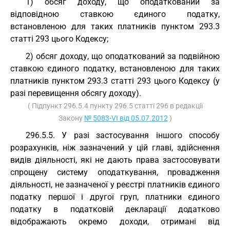
1) обсяг доходу, що оподаткований за
відповідною ставкою єдиного податку,
встановленою для таких платників пунктом 293.3
статті 293 цього Кодексу;
2) обсяг доходу, що оподаткований за подвійною
ставкою єдиного податку, встановленою для таких
платників пунктом 293.3 статті 293 цього Кодексу (у
разі перевищення обсягу доходу).
( Підпункт 296.5.4 пункту 296.5 статті 296 в редакції
Закону
№ 5083-VI від 05.07.2012
)
296.5.5. У разі застосування іншого способу
розрахунків, ніж зазначений у цій главі, здійснення
видів діяльності, які не дають права застосовувати
спрощену систему оподаткування, провадження
діяльності, не зазначеної у реєстрі платників єдиного
податку першої і другої груп, платники єдиного
податку в податковій декларації додатково
відображають окремо доходи, отримані від