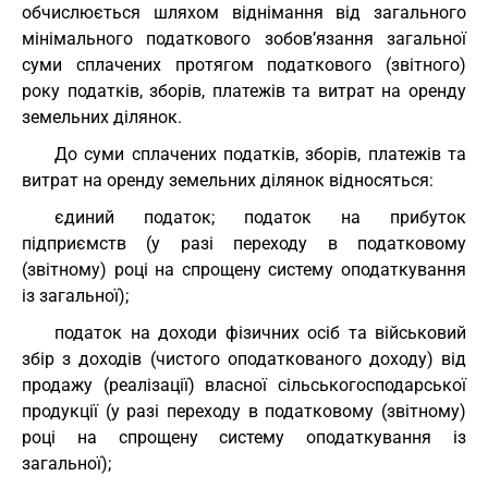
обчислюється шляхом віднімання від загального
мінімального податкового зобов’язання загальної
суми сплачених протягом податкового (звітного)
року податків, зборів, платежів та витрат на оренду
земельних ділянок.
До суми сплачених податків, зборів, платежів та
витрат на оренду земельних ділянок відносяться:
єдиний податок; податок на прибуток
підприємств (у разі переходу в податковому
(звітному) році на спрощену систему оподаткування
із загальної);
податок на доходи фізичних осіб та військовий
збір з доходів (чистого оподаткованого доходу) від
продажу (реалізації) власної сільськогосподарської
продукції (у разі переходу в податковому (звітному)
році на спрощену систему оподаткування із
загальної);