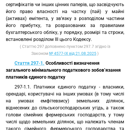
сертифікатів чи інших цінних паперів, що засвідчують
його право власності на частку (пай) у майні
(активах) емітента, у зв’язку з розподілом частини
його прибутку, та розрахованих за правилами
бухгалтерського обліку, у порядку, розмірі та строки,
встановлені розділом III цього Кодексу.
( Статтю 297 доповнено пунктом 297.7 згідно із
Законом
№ 4577-IX від 21.08.2025
)
Стаття 297-1.
Особливості визначення
загального мінімального податкового зобов’язання
платників єдиного податку
297-1.1. Платники єдиного податку - власники,
орендарі, користувачі на інших умовах (в тому числі
на умовах емфітевзису) земельних ділянок,
віднесених до сільськогосподарських угідь, а також
голови сімейних фермерських господарств, у тому
числі щодо земельних ділянок, що належать членам
такого сімейного фермерського господарства та