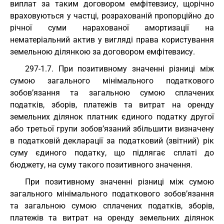
виплат за таким договором емфітевзису, щорічно
враховуються у частці, розрахованій пропорційно до
річної суми нарахованої амортизації на
нематеріальний актив у вигляді права користування
земельною ділянкою за договором емфітевзису.
297-1.7. При позитивному значенні різниці між
сумою загального мінімального податкового
зобов’язання та загальною сумою сплачених
податків, зборів, платежів та витрат на оренду
земельних ділянок платник єдиного податку другої
або третьої групи зобов’язаний збільшити визначену
в податковій декларації за податковий (звітний) рік
суму єдиного податку, що підлягає сплаті до
бюджету, на суму такого позитивного значення.
При позитивному значенні різниці між сумою
загального мінімального податкового зобов’язання
та загальною сумою сплачених податків, зборів,
платежів та витрат на оренду земельних ділянок