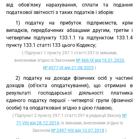
від обов'язку нарахування, сплати та подання
податкової звітності з таких податків і зборів:
1) податку на прибуток підприємств, крім
випадків, передбачених абзацами другим, третім і
четвертим підпункту 133.1.1 та підпунктом 133.1.4
пункту 133.1 статті 133 цього Кодексу;
( Підпункт 1 пункту 297.1 статті 297 із змінами,
внесеними згідно із Законами
№ 466-IX від 16.01.2020
,
№ 4577-IX від 21.08.2025
)
2) податку на доходи фізичних осіб у частині
доходів (об’єкта оподаткування), що отримані в
результаті господарської діяльності платника
єдиного податку першої - четвертої групи (фізичної
особи) та оподатковані згідно з цією главою;
( Підпункт 2 пункту 297.1 статті 297 в редакції Закону
№
71-VIII від 28.12.2014
; із змінами, внесеними згідно із
Законом
№ 2497-VIII від 10.07.2018
)