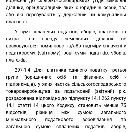
віднесені до сільськогосподарських угідь земельні
ділянки, орендодавцями яких є юридичні особи, та/
або які перебувають у державній чи комунальній
власності.
У сумі сплачених податків, зборів, платежів та
витрат на оренду земельних ділянок не
враховуються помилково та/або надміру сплачені у
податковому (звітному) році суми податків, зборів,
платежів.
297-1.4. Для платника єдиного податку третьої
групи (юридичних осіб та фізичних осіб -
підприємців), у яких частка сільськогосподарського
товаровиробництва за податковий (звітний) рік,
розрахована відповідно до підпункту 14.1.262 пункту
14.1 статті 14 цього Кодексу, становить менше 75
відсотків, різниця між сумою загального
мінімального податкового зобов’язання та
загальною сумою сплачених податків, зборів,