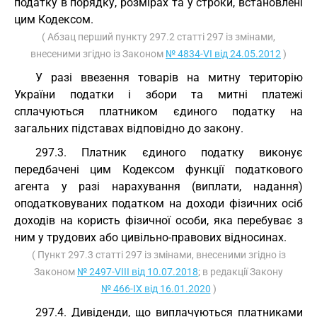
податку в порядку, розмірах та у строки, встановлені
цим Кодексом.
( Абзац перший пункту 297.2 статті 297 із змінами,
внесеними згідно із Законом
№ 4834-VI від 24.05.2012
)
У разі ввезення товарів на митну територію
України податки і збори та митні платежі
сплачуються платником єдиного податку на
загальних підставах відповідно до закону.
297.3. Платник єдиного податку виконує
передбачені цим Кодексом функції податкового
агента у разі нарахування (виплати, надання)
оподатковуваних податком на доходи фізичних осіб
доходів на користь фізичної особи, яка перебуває з
ним у трудових або цивільно-правових відносинах.
( Пункт 297.3 статті 297 із змінами, внесеними згідно із
Законом
№ 2497-VIII від 10.07.2018
; в редакції Закону
№ 466-IX від 16.01.2020
)
297.4. Дивіденди, що виплачуються платниками