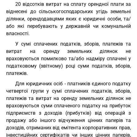
20 відсотків витрат на сплату орендної плати за
віднесені до сільськогосподарських угідь земельні
ділянки, орендодавцями яких є юридичні особи, та/
або які перебувають у державній чи комунальній
власності.
У сумі сплачених податків, зборів, платежів та
витрат на оренду земельних ділянок не
враховуються помилково та/або надміру сплачені у
податковому (звітному) році суми податків, зборів,
платежів.
Для юридичних осіб - платників єдиного податку
четвертої групи у сумі сплачених податків, зборів,
платежів та витрат на оренду земельних ділянок не
враховуються суми сплаченого податку на прибуток
підприємств з доходів (прибутків) від операцій з
продажу або іншого відчуження цінних паперів та
доходів, отриманих від емітента корпоративних прав,
інвестиційних сертифікатів чи інших цінних паперів,