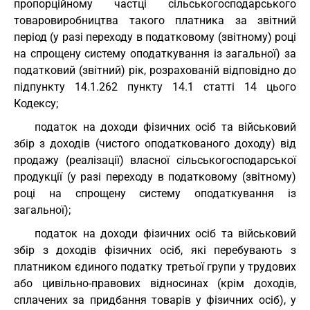
пропорційному частці сільськогосподарського
товаровиробництва такого платника за звітний
період (у разі переходу в податковому (звітному) році
на спрощену систему оподаткування із загальної) за
податковий (звітний) рік, розрахованій відповідно до
підпункту 14.1.262 пункту 14.1 статті 14 цього
Кодексу;
податок на доходи фізичних осіб та військовий
збір з доходів (чистого оподаткованого доходу) від
продажу (реалізації) власної сільськогосподарської
продукції (у разі переходу в податковому (звітному)
році на спрощену систему оподаткування із
загальної);
податок на доходи фізичних осіб та військовий
збір з доходів фізичних осіб, які перебувають з
платником єдиного податку третьої групи у трудових
або цивільно-правових відносинах (крім доходів,
сплачених за придбання товарів у фізичних осіб), у