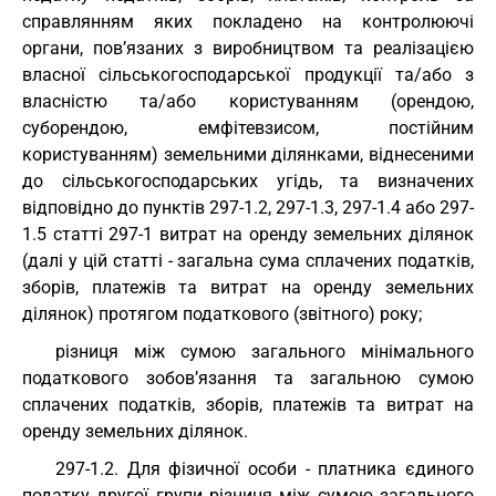
справлянням яких покладено на контролюючі
органи, пов’язаних з виробництвом та реалізацією
власної сільськогосподарської продукції та/або з
власністю та/або користуванням (орендою,
суборендою, емфітевзисом, постійним
користуванням) земельними ділянками, віднесеними
до сільськогосподарських угідь, та визначених
відповідно до пунктів 297-1.2, 297-1.3, 297-1.4 або 297-
1.5 статті 297-1 витрат на оренду земельних ділянок
(далі у цій статті - загальна сума сплачених податків,
зборів, платежів та витрат на оренду земельних
ділянок) протягом податкового (звітного) року;
різниця між сумою загального мінімального
податкового зобов’язання та загальною сумою
сплачених податків, зборів, платежів та витрат на
оренду земельних ділянок.
297-1.2. Для фізичної особи - платника єдиного
податку другої групи різниця між сумою загального