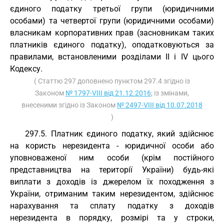
єдиного податку третьої групи (юридичними
особами) та четвертої групи (юридичними особами)
власникам корпоративних прав (засновникам таких
платників єдиного податку), оподатковуються за
правилами, встановленими розділами II і IV цього
Кодексу.
( Статтю 297 доповнено пунктом 297.4 згідно із
Законом
№ 1797-VIII від 21.12.2016
; із змінами,
внесеними згідно із Законом
№ 2497-VIII від 10.07.2018
)
297.5. Платник єдиного податку, який здійснює
на користь нерезидента - юридичної особи або
уповноваженої ним особи (крім постійного
представництва на території України) будь-які
виплати з доходів із джерелом їх походження з
України, отриманим таким нерезидентом, здійснює
нарахування та сплату податку з доходів
нерезидента в порядку, розмірі та у строки,