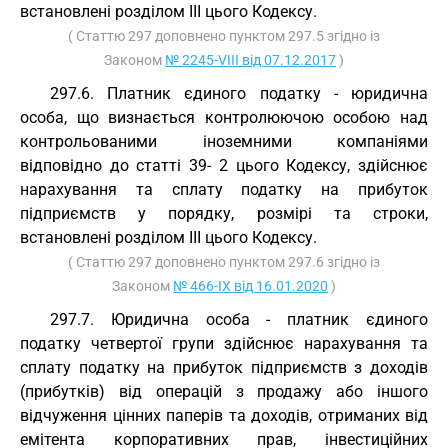
встановлені розділом III цього Кодексу.
( Статтю 297 доповнено пунктом 297.5 згідно із
Законом
№ 2245-VIII від 07.12.2017
)
297.6. Платник єдиного податку - юридична
особа, що визнається контролюючою особою над
контрольованими іноземними компаніями
відповідно до статті 39- 2 цього Кодексу, здійснює
нарахування та сплату податку на прибуток
підприємств у порядку, розмірі та строки,
встановлені розділом III цього Кодексу.
( Статтю 297 доповнено пунктом 297.6 згідно із
Законом
№ 466-IX від 16.01.2020
)
297.7. Юридична особа - платник єдиного
податку четвертої групи здійснює нарахування та
сплату податку на прибуток підприємств з доходів
(прибутків) від операцій з продажу або іншого
відчуження цінних паперів та доходів, отриманих від
емітента корпоративних прав, інвестиційних