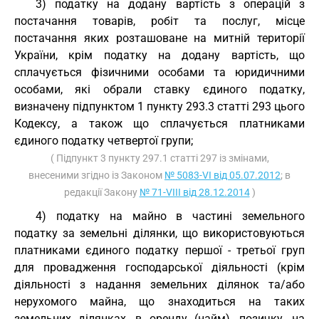
3) податку на додану вартість з операцій з
постачання товарів, робіт та послуг, місце
постачання яких розташоване на митній території
України, крім податку на додану вартість, що
сплачується фізичними особами та юридичними
особами, які обрали ставку єдиного податку,
визначену підпунктом 1 пункту 293.3 статті 293 цього
Кодексу, а також що сплачується платниками
єдиного податку четвертої групи;
( Підпункт 3 пункту 297.1 статті 297 із змінами,
внесеними згідно із Законом
№ 5083-VI від 05.07.2012
; в
редакції Закону
№ 71-VIII від 28.12.2014
)
4) податку на майно в частині земельного
податку за земельні ділянки, що використовуються
платниками єдиного податку першої - третьої груп
для провадження господарської діяльності (крім
діяльності з надання земельних ділянок та/або
нерухомого майна, що знаходиться на таких
земельних ділянках, в оренду (найм), позичку, на