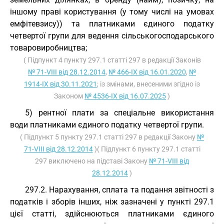
іншому праві користування (у тому числі на умовах
емфітевзису)) та платниками єдиного податку
четвертої групи для ведення сільськогосподарського
товаровиробництва;
( Підпункт 4 пункту 297.1 статті 297 в редакції Законів
№ 71-VIII від 28.12.2014
,
№ 466-IX від 16.01.2020
,
№
1914-IX від 30.11.2021
; із змінами, внесеними згідно із
Законом
№ 4536-IX від 16.07.2025
)
5) рентної плати за спеціальне використання
води платниками єдиного податку четвертої групи.
( Підпункт 5 пункту 297.1 статті 297 в редакції Закону
№
71-VIII від 28.12.2014
)( Підпункт 6 пункту 297.1 статті
297 виключено на підставі Закону
№ 71-VIII від
28.12.2014
)
297.2. Нарахування, сплата та подання звітності з
податків і зборів інших, ніж зазначені у пункті 297.1
цієї статті, здійснюються платниками єдиного