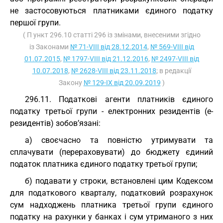
не застосовуються платниками єдиного податку
першої групи.
( П ункт 296.10 статті 296 із змінами, внесеними згідно
із Законами
№ 71-VIII від 28.12.2014
,
№ 569-VIII від
01.07.2015
,
№ 1797-VIII від 21.12.2016
,
№ 2497-VIII від
10.07.2018
,
№ 2628-VIII від 23.11.2018
; в редакції
Закону
№ 129-IX від 20.09.2019
)
296.11. Податкові агенти платників єдиного
податку третьої групи - електронних резидентів (е-
резидентів) зобов’язані:
а) своєчасно та повністю утримувати та
сплачувати (перераховувати) до бюджету єдиний
податок платника єдиного податку третьої групи;
б) подавати у строки, встановлені цим Кодексом
для податкового кварталу, податковий розрахунок
сум надходжень платника третьої групи єдиного
податку на рахунки у банках і сум утриманого з них