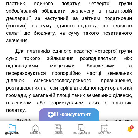
платник єдиного податку четвертої групи
зобов’язаний збільшити визначену в податковій
декларації за наступний за звітним податковий
(звітний) рік суму єдиного податку, що підлягає
сплаті до бюджету, на суму такого позитивного
значення.
Для платників єдиного податку четвертої групи
сума такого збільшення розподіляється між
відповідними місцевими бюджетами та
перераховується пропорційно частці земельних
ділянок сільськогосподарського призначення,
розташованих на території відповідної територіальної
громади, у загальній площі таких земельних ділянок,
власником або користувачем яких є платник
податку.
ШІ-консультант
297-1.8. Сума єдиного податку в частині
позитивного значення такої різниці не враховується
0
Документи
Головна
Новини
Консультації
Календар
Сервіси
у загальній сумі сплачених податків, зборів, платежів