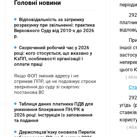
Головні новини
періоди
292
Відповідальність за затримку
платни
розрахунку при звільненні: практика
відпові
Верховного Суду від 2010-х до 2026
р.
При
іншої с
Скорочений робочий час у 2026
році: кого стосується, що вказано у
застос
КзПП, особливості організації і
непере
оплати праці
цього К
Якщо ФОП змінив адресу і не
( Абз
отримав ППР, це не подовжує строки
звернення до суду зі скаргою:
Ста
постанова ВС
292
Таблиця даних платника ПДВ для
угідь (
уникнення блокування ПН/РК в
ставкі
2026 році: інструкція із заповнення
користу
та подання
( Абз
Держспецзв’язку оновила Перелік