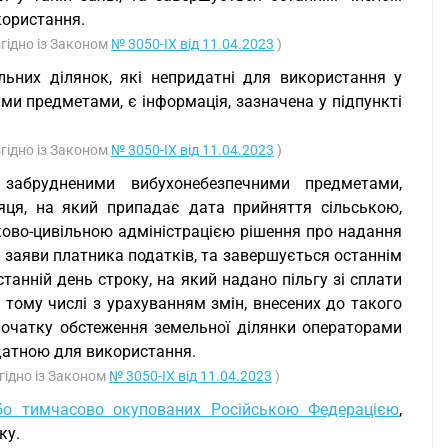
користання.
згідно із Законом
№ 3050-IX від 11.04.2023
)
ьних ділянок, які непридатні для використання у
ми предметами, є інформація, зазначена у підпункті
згідно із Законом
№ 3050-IX від 11.04.2023
)
 забрудненими вибухонебезпечними предметами,
яця, на який припадає дата прийняття сільською,
ково-цивільною адміністрацією рішення про надання
ві заяви платника податків, та завершується останнім
танній день строку, на який надано пільгу зі сплати
у тому числі з урахуванням змін, внесених до такого
 початку обстеження земельної ділянки операторами
идатною для використання.
гідно із Законом
№ 3050-IX від 11.04.2023
)
 або тимчасово окупованих Російською Федерацією
,
ку.