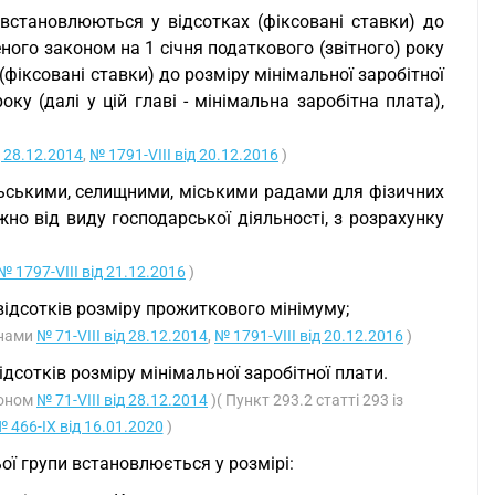
 встановлюються у відсотках (фіксовані ставки) до
ного законом на 1 січня податкового (звітного) року
х (фіксовані ставки) до розміру мінімальної заробітної
ку (далі у цій главі - мінімальна заробітна плата),
д 28.12.2014
,
№ 1791-VIII від 20.12.2016
)
льськими, селищними, міськими радами для фізичних
жно від виду господарської діяльності, з розрахунку
№ 1797-VIII від 21.12.2016
)
 відсотків розміру прожиткового мінімуму;
онами
№ 71-VIII від 28.12.2014
,
№ 1791-VIII від 20.12.2016
)
ідсотків розміру мінімальної заробітної плати.
аконом
№ 71-VIII від 28.12.2014
)( Пункт 293.2 статті 293 із
 466-IX від 16.01.2020
)
ої групи встановлюється у розмірі: