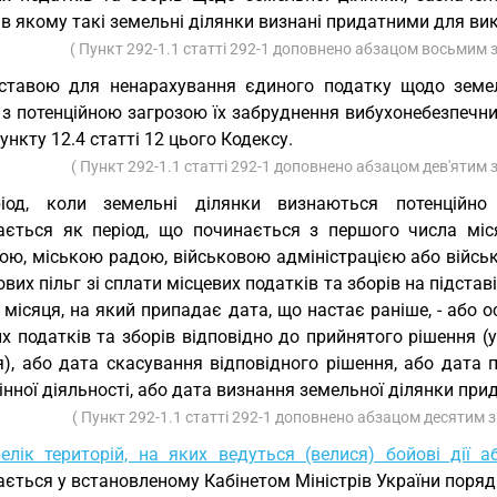
 в якому такі земельні ділянки визнані придатними для ви
( Пункт 292-1.1 статті 292-1 доповнено абзацом восьмим 
ставою для ненарахування єдиного податку щодо земел
 з потенційною загрозою їх забруднення вибухонебезпечни
пункту 12.4 статті 12 цього Кодексу.
( Пункт 292-1.1 статті 292-1 доповнено абзацом дев'ятим 
ріод, коли земельні ділянки визнаються потенційно
ається як період, що починається з першого числа міс
ою, міською радою, військовою адміністрацією або війсь
вих пільг зі сплати місцевих податків та зборів на підста
місяця, на який припадає дата, що настає раніше, - або ос
х податків та зборів відповідно до прийнятого рішення (
я), або дата скасування відповідного рішення, або дата
нної діяльності, або дата визнання земельної ділянки пр
( Пункт 292-1.1 статті 292-1 доповнено абзацом десятим з
елік територій, на яких ведуться (велися) бойові дії
ється у встановленому Кабінетом Міністрів України поряд