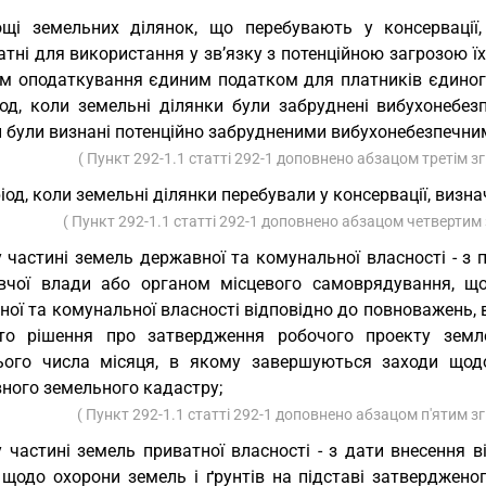
щі земельних ділянок, що перебувають у консервації
атні для використання у зв’язку з потенційною загрозою 
ом оподаткування єдиним податком для платників єдиного 
іод, коли земельні ділянки були забруднені вибухонебез
и були визнані потенційно забрудненими вибухонебезпечн
( Пункт 292-1.1 статті 292-1 доповнено абзацом третім з
іод, коли земельні ділянки перебували у консервації, визн
( Пункт 292-1.1 статті 292-1 доповнено абзацом четвертим 
у частині земель державної та комунальної власності - з
вчої влади або органом місцевого самоврядування, щ
ної та комунальної власності відповідно до повноважень,
то рішення про затвердження робочого проекту земле
ього числа місяця, в якому завершуються заходи щодо
ного земельного кадастру;
( Пункт 292-1.1 статті 292-1 доповнено абзацом п'ятим з
у частині земель приватної власності - з дати внесення
 щодо охорони земель і ґрунтів на підставі затверджено