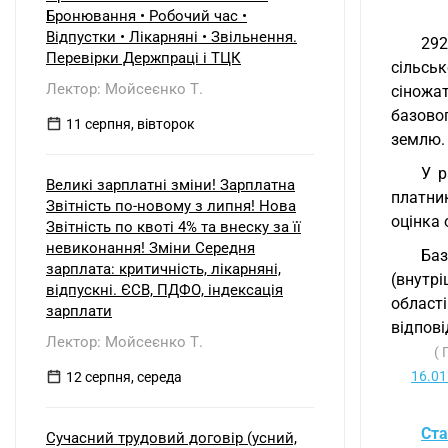
Бронювання • Робочий час •
Відпустки • Лікарняні • Звільнення.
29
Перевірки Держпраці і ТЦК
сільськ
Лектор: Мойсеєнко Т.
сіножат
базово
11 серпня, вівторок
землю.
У р
Великі зарплатні зміни! Зарплатна
платни
Звітність по-новому з липня! Нова
оцінка 
Звітність по квоті 4% та внеску за її
невиконання! Зміни Середня
Баз
зарплата: критичність, лікарняні,
(внутрі
відпускні. ЄСВ, ПДФО, індексація
області
зарплати
відпов
Лектор: Мойсеєнко Т.
( 
16.01
12 серпня, середа
Ста
Сучасний трудовий договір (усний,