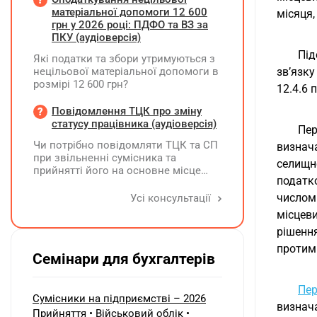
проводить через номер телефону,
матеріальної допомоги 12 600
місяця,
який зазначено у листівках, які він
грн у 2026 році: ПДФО та ВЗ за
розклеїв на стовпах району та
ПКУ (аудіоверсія)
суспільних рекламних дошках. Звіт
Під
Які податки та збори утримуються з
для ГО по запиту на реєстрацію - це
нецільової матеріальної допомоги в
зв’язку
фото цих рекламних об'яв. Чи
розмірі 12 600 грн?
виникає у ФОПа зобов'язання по
12.4.6 
реєстрації цієї рекламної кампанії?
Повідомлення ТЦК про зміну
Чи є будь які податкові наслідки по
статусу працівника (аудіоверсія)
розповсюдженню цих об'яв?
Пе
Чи потрібно повідомляти ТЦК та СП
визнач
при звільненні сумісника та
селищн
прийнятті його на основне місце
податко
роботи?
числом 
Усі консультації
місцеви
рішенн
протимі
Семінари для бухгалтерів
Пер
Сумісники на підприємстві – 2026
визнача
Прийняття • Військовий облік •