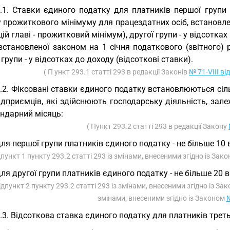
.1. Ставки єдиного податку для платників першої групи
 прожиткового мінімуму для працездатних осіб, встановле
 цій главі - прожитковий мінімум), другої групи - у відсотка
встановленої законом на 1 січня податкового (звітного) ро
 групи - у відсотках до доходу (відсоткові ставки).
( П ункт 293.1 статті 293 в редакції Законів
№ 71-VIII ві
.2. Фіксовані ставки єдиного податку встановлюються сі
підприємців, які здійснюють господарську діяльність, зале
ендарний місяць:
( Пункт 293.2 статті 293 в редакції Закону
для першої групи платників єдиного податку - не більше 10
дпункт 1 пункту 293.2 статті 293 із змінами, внесеними згідно із Зак
для другої групи платників єдиного податку - не більше 20 в
ідпункт 2 пункту 293.2 статті 293 із змінами, внесеними згідно із З
змінами, внесеними згідно із Законом
№
.3. Відсоткова ставка єдиного податку для платників треть