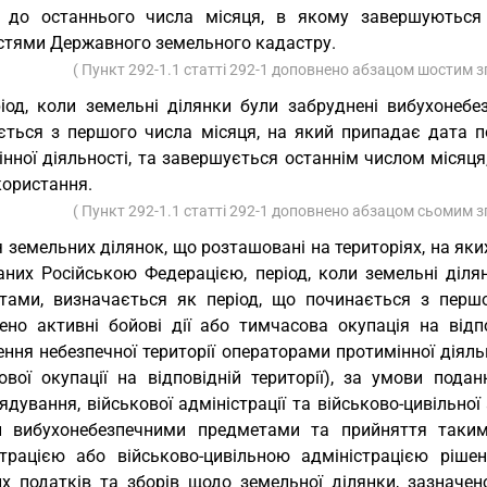
 до останнього числа місяця, в якому завершуються 
стями Державного земельного кадастру.
( Пункт 292-1.1 статті 292-1 доповнено абзацом шостим з
іод, коли земельні ділянки були забруднені вибухонеб
ється з першого числа місяця, на який припадає дата п
нної діяльності, та завершується останнім числом місяця
користання.
( Пункт 292-1.1 статті 292-1 доповнено абзацом сьомим з
 земельних ділянок, що розташовані на територіях, на яких
аних Російською Федерацією, період, коли земельні діл
тами, визначається як період, що починається з перш
ено активні бойові дії або тимчасова окупація на відпо
ння небезпечної території операторами протимінної діяль
ової окупації на відповідній території), за умови под
дування, військової адміністрації та військово-цивільної
и вибухонебезпечними предметами та прийняття таким
страцією або військово-цивільною адміністрацією ріше
их податків та зборів щодо земельної ділянки, зазначен