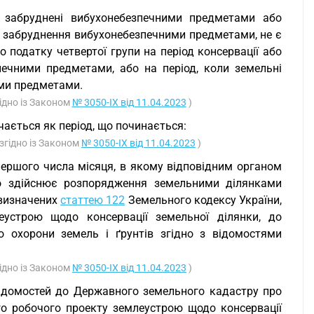
, забруднені вибухонебезпечними предметами або
їх забруднення вибухонебезпечними предметами, не є
податку четвертої групи на період консервації або
печними предметами, або на період, коли земельні
ими предметами.
гідно із Законом
№ 3050-IX від 11.04.2023
)
ачається як період, що починається:
згідно із Законом
№ 3050-IX від 11.04.2023
)
 першого числа місяця, в якому відповідним органом
о здійснює розпорядження земельними ділянками
 визначених
статтею 122
Земельного кодексу України,
устрою щодо консервації земельної ділянки, до
 охорони земель і ґрунтів згідно з відомостями
гідно із Законом
№ 3050-IX від 11.04.2023
)
 відомостей до Державного земельного кадастру про
го робочого проекту землеустрою щодо консервації