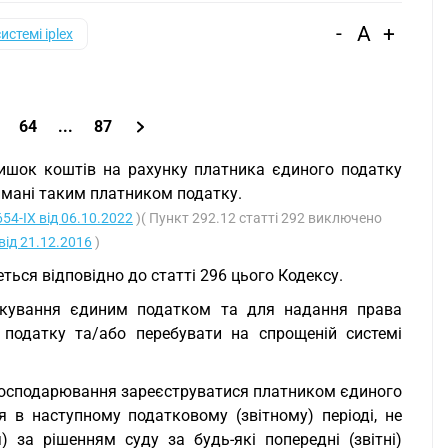
-
A
+
системі iplex
64
...
87
алишок коштів на рахунку платника єдиного податку
римані таким платником податку.
54-IX від 06.10.2022
)( Пункт 292.12 статті 292 виключено
від 21.12.2016
)
еться відповідно до статті 296 цього Кодексу.
аткування єдиним податком та для надання права
 податку та/або перебувати на спрощеній системі
у господарювання зареєструватися платником єдиного
 в наступному податковому (звітному) періоді, не
 за рішенням суду за будь-які попередні (звітні)