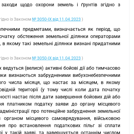
заходи щодо охорони земель і ґрунтів згідно з
гідно із Законом
№ 3050-IX від 11.04.2023
)
езпечними предметами, визначається як період, що
очатку обстеження земельної ділянки операторами
, в якому такі земельні ділянки визнані придатними
гідно із Законом
№ 3050-IX від 11.04.2023
)
 ведуться (велися) активні бойові дії або тимчасово
янки визнаються забрудненими вибухонебезпечними
ого числа місяця, що настає за місяцем, в якому
відній території (у тому числі коли дата початку
ності настає після дати завершення бойових дій або
ання платником податку заяви до органу місцевого
 адміністрації про потенційне забруднення земельної
 органом місцевого самоврядування, військовою
ння про встановлення податкових пільг зі сплати
ої у такій заяві, та завершується останнім числом