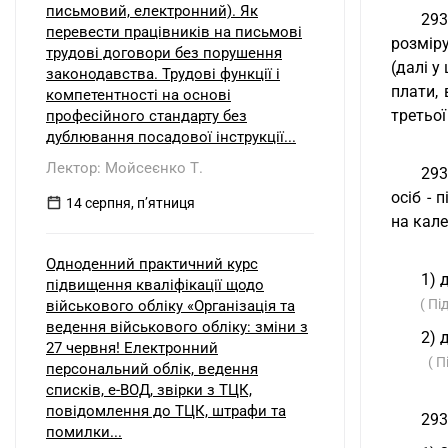
письмовий, електронний). Як
293
перевести працівників на письмові
розміру
трудові договори без порушення
(далі у
законодавства. Трудові функції і
плати, 
компетентності на основі
третьої
професійного стандарту без
дублювання посадової інструкції...
Лектор: Мойсеєнко Т.
293
осіб - 
14 серпня, пʼятниця
на кал
Одноденний практичний курс
1) 
підвищення кваліфікації щодо
( Пі
військового обліку «Організація та
ведення військового обліку: зміни з
2) 
27 червня! Електронний
( П
персональний облік, ведення
списків, е-ВОД, звірки з ТЦК,
повідомлення до ТЦК, штрафи та
293
помилки...