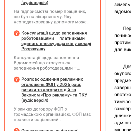
(аудіоверсія)
земель
На підприємстві помер працівник,
відомо
що був на лікарняному. Яку
неоподатковувану допомогу може
надати підприємство крім допомоги
Пер
від ПФУ? Кому і як виплатити
Консультації щодо заповнення
почина
лікарняні, що прийшли на рахунок
роботодавцями – платниками
протимі
підприємства, та розрахункові
єдиного внеску додатків у складі
(компенсація за невикористані дні
Розрахунку
для ви
відпустки)?
Консультації щодо заповнення
Відомостей що стосуються
Для
заповнення роботодавцями –
платниками єдиного внеску
окупов
додатків Д1, Д2, Д3, Д5 та Д6 у складі
Розповсюдження рекламних
предме
Розрахунку ЮО та додатків ФІЗ-Д1,
оголошень ФОП у 2026 році:
заверш
ФІЗ-Д5 та ФІЗ-Д6 у складі Розрахунку
ризики та алгоритм дій за
ФОП/НПД, здійснює ПФУ
обстеже
Законом «Про рекламу» та ПКУ
(аудіоверсія)
тимчас
самовря
У рамках договору ФОП з
громадською організацією, ФОП має
ділянк
провести соціальний
адміні
(безкоштовний для фізосіб) захід.
місцев
Реєстрацію на цей захід ФОП
Оподаткування нецільової