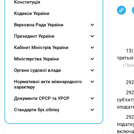
Конституція
Кодекси України
Верховна Рада України
Президент України
Кабінет Міністрів України
13)
третьої
Міністерства України
( Пун
Органи судової влади
Нормативні акти міжнародного
292
характеру
292
Документи СРСР та УРСР
суб'єк
оподат
Cтандарти бух.обліку
292
податк
включа