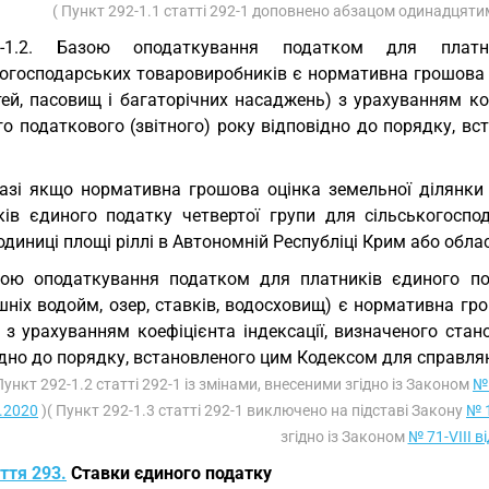
( Пункт 292-1.1 статті 292-1 доповнено абзацом одинадцяти
2-1.2. Базою оподаткування податком для платн
огосподарських товаровиробників є нормативна грошова оц
ей, пасовищ і багаторічних насаджень) з урахуванням кое
го податкового (звітного) року відповідно до порядку, в
азі якщо нормативна грошова оцінка земельної ділянки
ків єдиного податку четвертої групи для сільськогосп
одиниці площі ріллі в Автономній Республіці Крим або облас
ою оподаткування податком для платників єдиного по
шніх водойм, озер, ставків, водосховищ) є нормативна гр
 з урахуванням коефіцієнта індексації, визначеного стан
ідно до порядку, встановленого цим Кодексом для справля
Пункт 292-1.2 статті 292-1 із змінами, внесеними згідно із Законом
№ 
.2020
)( Пункт 292-1.3 статті 292-1 виключено на підставі Закону
№ 1
згідно із Законом
№ 71-VIII в
ття 293.
Ставки єдиного податку