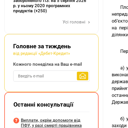
забороненого ПЗ: на 5 серпня 2026
р. у ньому 2020 програмних
Пло
продуктів (+250)
неприд
об’єкт
Усі головні
на пер
ділянк
Головне за тиждень
Пер
від редакції «Дебет-Кредит»
Кожного понеділка на Ваш e-mail
а) 
викона
держав
прийня
останн
Держав
Останні консультації
б) 
Виплати, окрім допомоги від
ПФУ, у разі смерті працівника
заходи