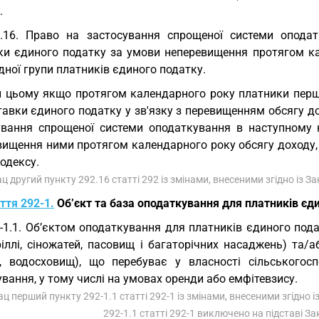
.
.16. Право на застосування спрощеної системи опода
ки єдиного податку за умови неперевищення протягом ка
дної групи платників єдиного податку.
 цьому якщо протягом календарного року платники першо
тавки єдиного податку у зв'язку з перевищенням обсягу до
ування спрощеної системи оподаткування в наступному
вищення ними протягом календарного року обсягу доходу, 
одексу.
ац другий пункту 292.16 статті 292 із змінами, внесеними згідно із 
ття 292-1.
Об’єкт та база оподаткування для платників єди
-1.1. Об’єктом оподаткування для платників єдиного под
ріллі, сіножатей, пасовищ і багаторічних насаджень) та/
в, водосховищ), що перебуває у власності сільського
вання, у тому числі на умовах оренди або емфітевзису.
ац перший пункту 292-1.1 статті 292-1 із змінами, внесеними згідно 
292-1.1 статті 292-1 виключено на підставі З