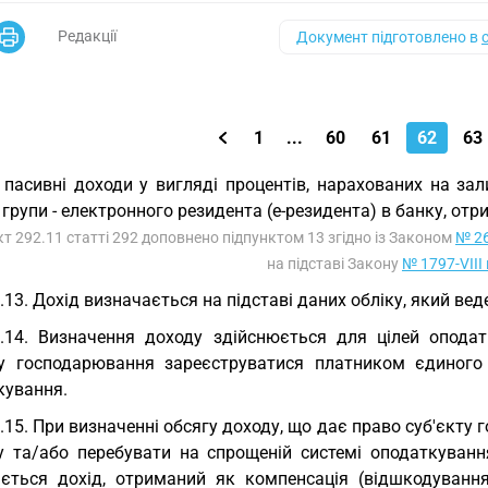
Редакції
Документ підготовлено в
1
...
60
61
62
63
 пасивні доходи у вигляді процентів, нарахованих на з
 групи - електронного резидента (е-резидента) в банку, от
кт 292.11 статті 292 доповнено підпунктом 13 згідно із Законом
№ 26
на підставі Закону
№ 1797-VIII 
.13. Дохід визначається на підставі даних обліку, який вед
.14. Визначення доходу здійснюється для цілей опод
ту господарювання зареєструватися платником єдиного
кування.
.15. При визначенні обсягу доходу, що дає право суб'єкт
у та/або перебувати на спрощеній системі оподаткування
ється дохід, отриманий як компенсація (відшкодування)