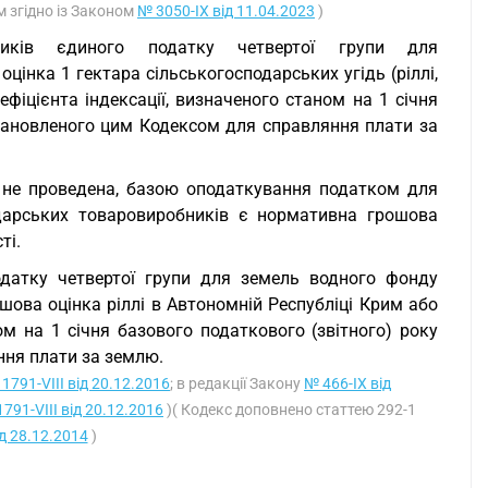
м згідно із Законом
№ 3050-IX від 11.04.2023
)
иків єдиного податку четвертої групи для
інка 1 гектара сільськогосподарських угідь (ріллі,
фіцієнта індексації, визначеного станом на 1 січня
становленого цим Кодексом для справляння плати за
 не проведена, базою оподаткування податком для
одарських товаровиробників є нормативна грошова
ті.
датку четвертої групи для земель водного фонду
ошова оцінка ріллі в Автономній Республіці Крим або
ом на 1 січня базового податкового (звітного) року
ння плати за землю.
1791-VIII від 20.12.2016
; в редакції Закону
№ 466-IX від
791-VIII від 20.12.2016
)( Кодекс доповнено статтею 292-1
ід 28.12.2014
)