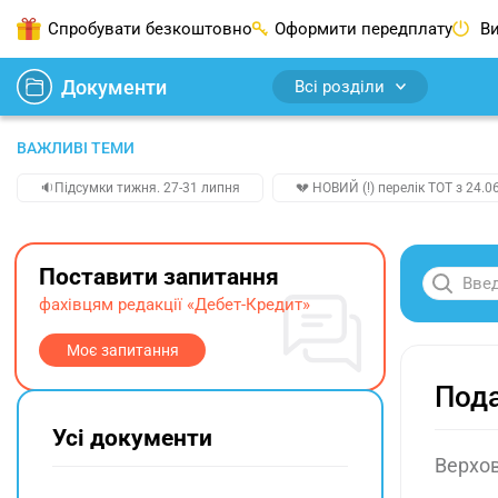
Спробувати безкоштовно
Оформити передплату
Ви
Документи
Всі розділи
ВАЖЛИВІ ТЕМИ
🔉Підсумки тижня. 27-31 липня
💔 НОВИЙ (!) перелік ТОТ з 24.06
Поставити запитання
фахівцям редакції «Дебет-Кредит»
Моє запитання
Пода
Усі документи
Верхов