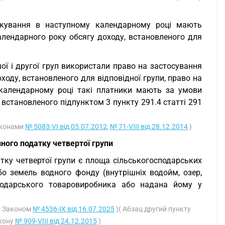
ткування в наступному календарному році мають
лендарного року обсягу доходу, встановленого для
ї і другої груп використали право на застосування
ходу, встановленого для відповідної групи, право на
 календарному році такі платники мають за умови
встановленого підпунктом 3 пункту 291.4 статті 291
Законами
№ 5083-VI від 05.07.2012
,
№ 71-VIII від 28.12.2014
)
ного податку четвертої групи
атку четвертої групи є площа сільськогосподарських
або земель водного фонду (внутрішніх водойм, озер,
сподарського товаровиробника або надана йому у
із Законом
№ 4536-IX від 16.07.2025
)( Абзац другий пункту
акону
№ 909-VIII від 24.12.2015
)