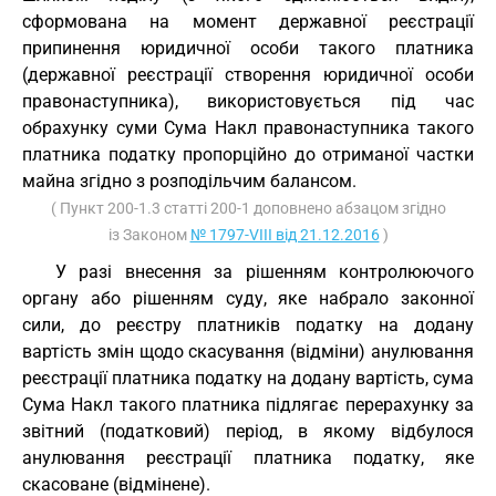
сформована на момент державної реєстрації
припинення юридичної особи такого платника
(державної реєстрації створення юридичної особи
правонаступника), використовується під час
обрахунку суми Сума Накл правонаступника такого
платника податку пропорційно до отриманої частки
майна згідно з розподільчим балансом.
( Пункт 200-1.3 статті 200-1 доповнено абзацом згідно
із Законом
№ 1797-VIII від 21.12.2016
)
У разі внесення за рішенням контролюючого
органу або рішенням суду, яке набрало законної
сили, до реєстру платників податку на додану
вартість змін щодо скасування (відміни) анулювання
реєстрації платника податку на додану вартість, сума
Сума Накл такого платника підлягає перерахунку за
звітний (податковий) період, в якому відбулося
анулювання реєстрації платника податку, яке
скасоване (відмінене).