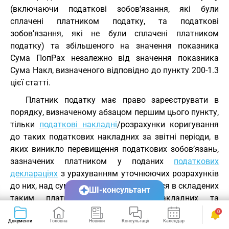
(включаючи податкові зобов’язання, які були
сплачені платником податку, та податкові
зобов’язання, які не були сплачені платником
податку) та збільшеного на значення показника
Сума ПопРах незалежно від значення показника
Сума Накл, визначеного відповідно до пункту 200-1.3
цієї статті.
Платник податку має право зареєструвати в
порядку, визначеному абзацом першим цього пункту,
тільки
податкові накладні
/розрахунки коригування
до таких податкових накладних за звітні періоди, в
яких виникло перевищення податкових зобов’язань,
зазначених платником у поданих
податкових
деклараціях
з урахуванням уточнюючих розрахунків
до них, над сумою податку, що міститься в складених
ШІ-консультант
таким платником податкових накладних та
розрахунках коригування до таких податкових
0
накладних, зареєстрованих в Єдиному реєстрі
Документи
Головна
Новини
Консультації
Календар
Сервіси