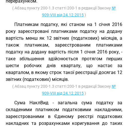
перерахунком.
( Абзац пункту 200-1.3 статті 200-1 в редакції Закону
№
909-VIII від 24.12.2015
)
Платникам податку, які станом на 1 січня 2016
року зареєстровані платниками податку на додану
вартість менш як 12 звітних (податкових) місяців, а
також платникам, зареєстрованим платниками
податку на додану вартість після 1 січня 2016 року, -
таке збільшення здійснюється протягом перших
шести робочих днів кварталу, що настає за
кварталом, в якому строк такої реєстрації досягає 12
звітних (податкових) місяців.
( Абзац пункту 200-1.3 статті 200-1 в редакції Закону
№
909-VIII від 24.12.2015
)
Сума НаклВид - загальна сума податку за
складеними платником податковими накладними,
зареєстрованими в Єдиному реєстрі податкових
накладних та розрахунками коригування до таких