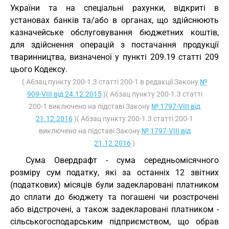
України та на спеціальні рахунки, відкриті в
установах банків та/або в органах, що здійснюють
казначейське обслуговування бюджетних коштів,
для здійснення операцій з постачання продукції
тваринництва, визначеної у пункті 209.19 статті 209
цього Кодексу.
( Абзац пункту 200-1.3 статті 200-1 в редакції Закону
№
909-VIII від 24.12.2015
)( Абзац пункту 200-1.3 статті
200-1 виключено на підставі Закону
№ 1797-VIII від
21.12.2016
)( Абзац пункту 200-1.3 статті 200-1
виключено на підставі Закону
№ 1797-VIII від
21.12.2016
)
Сума Овердрафт - сума середньомісячного
розміру сум податку, які за останніх 12 звітних
(податкових) місяців були задекларовані платником
до сплати до бюджету та погашені чи розстрочені
або відстрочені, а також задекларовані платником -
сільськогосподарським підприємством, що обрав