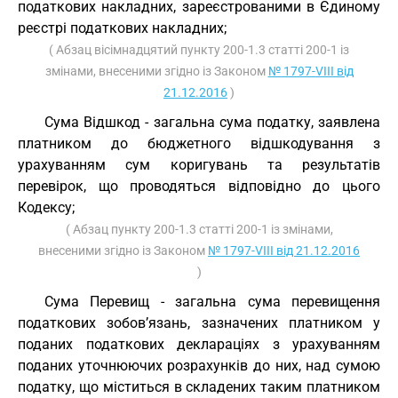
податкових накладних, зареєстрованими в Єдиному
реєстрі податкових накладних;
( Абзац вісімнадцятий пункту 200-1.3 статті 200-1 із
змінами, внесеними згідно із Законом
№ 1797-VIII від
21.12.2016
)
Сума Відшкод - загальна сума податку, заявлена
платником до бюджетного відшкодування з
урахуванням сум коригувань та результатів
перевірок, що проводяться відповідно до цього
Кодексу;
( Абзац пункту 200-1.3 статті 200-1 із змінами,
внесеними згідно із Законом
№ 1797-VIII від 21.12.2016
)
Сума Перевищ - загальна сума перевищення
податкових зобов’язань, зазначених платником у
поданих податкових деклараціях з урахуванням
поданих уточнюючих розрахунків до них, над сумою
податку, що міститься в складених таким платником