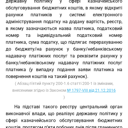
державну політику у сфері казначейського
обслуговування бюджетних коштів, в якому відкриті
рахунки платників у системі електронного
адміністрування податку на додану вартість, реєстр,
в якому зазначаються назва платника, податковий
номер та індивідуальний податковий номер
платника, сума податку, що підлягає перерахуванню
до бюджету/на рахунок у банку/небанківському
надавачу платіжних послуг та реквізити рахунку у
банку/небанківському надавачу платіжних послуг
платника (у випадку подання заяви платника на
повернення коштів на такий рахунок).
( Абзац п'ятий пункту 200-1.6 статті 200-1 із змінами,
внесеними згідно із Законом
№ 1797-VIII від 21.12.2016
)
На підставі такого реєстру центральний орган
виконавчої влади, що реалізує державну політику у
сфері казначейського обслуговування бюджетних
коштів, протягом п’яти робочих днів після граничного