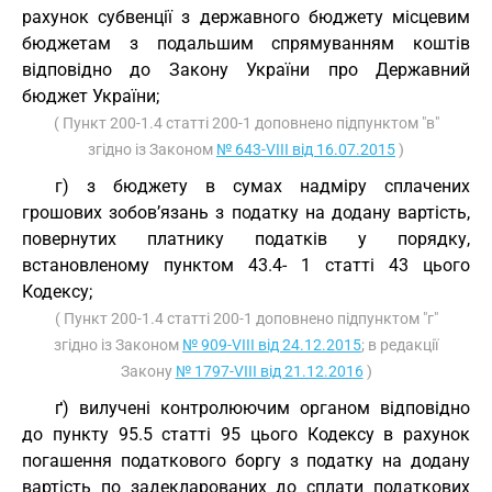
рахунок субвенції з державного бюджету місцевим
бюджетам з подальшим спрямуванням коштів
відповідно до Закону України про Державний
бюджет України;
( Пункт 200-1.4 статті 200-1 доповнено підпунктом "в"
згідно із Законом
№ 643-VIII від 16.07.2015
)
г) з бюджету в сумах надміру сплачених
грошових зобов’язань з податку на додану вартість,
повернутих платнику податків у порядку,
встановленому пунктом 43.4- 1 статті 43 цього
Кодексу;
( Пункт 200-1.4 статті 200-1 доповнено підпунктом "г"
згідно із Законом
№ 909-VIII від 24.12.2015
; в редакції
Закону
№ 1797-VIII від 21.12.2016
)
ґ) вилучені контролюючим органом відповідно
до пункту 95.5 статті 95 цього Кодексу в рахунок
погашення податкового боргу з податку на додану
вартість по задекларованих до сплати податкових