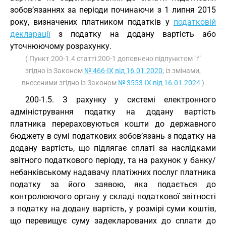
зобов’язаннях за періоди починаючи з 1 липня 2015
року, визначених платником податків у
податковій
декларації
з податку на додану вартість або
уточнюючому розрахунку.
( Пункт 200-1.4 статті 200-1 доповнено підпунктом "ґ"
згідно із Законом
№ 466-IX від 16.01.2020
; із змінами,
внесеними згідно із Законом
№ 3553-IX від 16.01.2024
)
200-1.5. З рахунку у системі електронного
адміністрування податку на додану вартість
платника перераховуються кошти до державного
бюджету в сумі податкових зобов’язань з податку на
додану вартість, що підлягає сплаті за наслідками
звітного податкового періоду, та на рахунок у банку/
небанківському надавачу платіжних послуг платника
податку за його заявою, яка подається до
контролюючого органу у складі податкової звітності
з податку на додану вартість, у розмірі суми коштів,
що перевищує суму задекларованих до сплати до