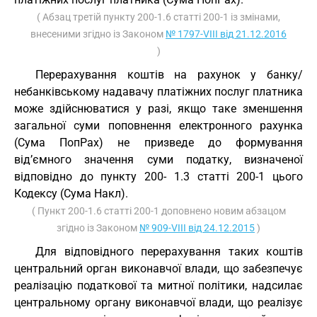
( Абзац третій пункту 200-1.6 статті 200-1 із змінами,
внесеними згідно із Законом
№ 1797-VIII від 21.12.2016
)
Перерахування коштів на рахунок у банку/
небанківському надавачу платіжних послуг платника
може здійснюватися у разі, якщо таке зменшення
загальної суми поповнення електронного рахунка
(Сума ПопРах) не призведе до формування
від’ємного значення суми податку, визначеної
відповідно до пункту 200- 1.3 статті 200-1 цього
Кодексу (Сума Накл).
( Пункт 200-1.6 статті 200-1 доповнено новим абзацом
згідно із Законом
№ 909-VIII від 24.12.2015
)
Для відповідного перерахування таких коштів
центральний орган виконавчої влади, що забезпечує
реалізацію податкової та митної політики, надсилає
центральному органу виконавчої влади, що реалізує