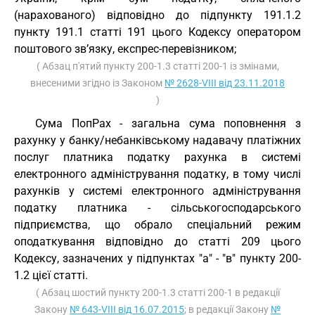
(нарахованого) відповідно до підпункту 191.1.2
пункту 191.1 статті 191 цього Кодексу оператором
поштового зв’язку, експрес-перевізником;
( Абзац п'ятий пункту 200-1.3 статті 200-1 із змінами,
внесеними згідно із Законом
№ 2628-VIII від 23.11.2018
)
Сума ПопРах - загальна сума поповнення з
рахунку у банку/небанківському надавачу платіжних
послуг платника податку рахунка в системі
електронного адміністрування податку, в тому числі
рахунків у системі електронного адміністрування
податку платника - сільськогосподарського
підприємства, що обрало спеціальний режим
оподаткування відповідно до статті 209 цього
Кодексу, зазначених у підпунктах "а" - "в" пункту 200-
1.2 цієї статті.
( Абзац шостий пункту 200-1.3 статті 200-1 в редакції
Закону
№ 643-VIII від 16.07.2015
; в редакції Закону
№