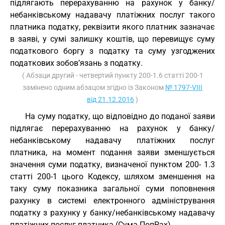
підлягають перерахуванню на рахунок у банку/
небанківському надавачу платіжних послуг такого
платника податку, реквізити якого платник зазначає
в заяві, у сумі залишку коштів, що перевищує суму
податкового боргу з податку та суму узгоджених
податкових зобов’язань з податку.
( Абзаци другий - четвертий пункту 200-1.6 статті 200-1
замінено одним абзацом згідно із Законом
№ 1797-VIII
від 21.12.2016
)
На суму податку, що відповідно до поданої заяви
підлягає перерахуванню на рахунок у банку/
небанківському надавачу платіжних послуг
платника, на момент подання заяви зменшується
значення суми податку, визначеної пунктом 200- 1.3
статті 200-1 цього Кодексу, шляхом зменшення на
таку суму показника загальної суми поповнення
рахунку в системі електронного адміністрування
податку з рахунку у банку/небанківському надавачу
платіжних послуг платника (Сума ПопРах).