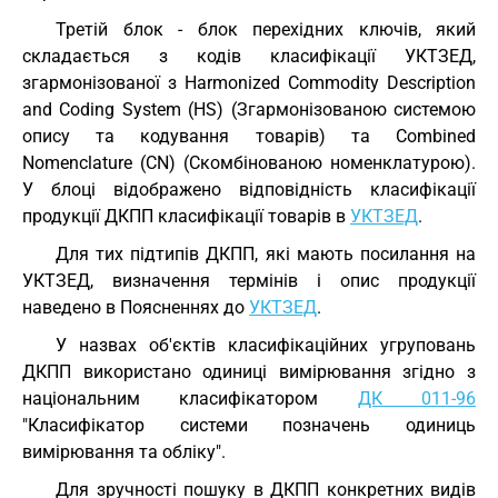
Третій блок - блок перехідних ключів, який
складається з кодів класифікації УКТЗЕД,
згармонізованої з Harmonized Commodity Description
and Coding System (HS) (Згармонізованою системою
опису та кодування товарів) та Combined
Nomenclature (CN) (Скомбінованою номенклатурою).
У блоці відображено відповідність класифікації
продукції ДКПП класифікації товарів в
УКТЗЕД
.
Для тих підтипів ДКПП, які мають посилання на
УКТЗЕД, визначення термінів і опис продукції
наведено в Поясненнях до
УКТЗЕД
.
У назвах об'єктів класифікаційних угруповань
ДКПП використано одиниці вимірювання згідно з
національним класифікатором
ДК 011-96
"Класифікатор системи позначень одиниць
вимірювання та обліку".
Для зручності пошуку в ДКПП конкретних видів