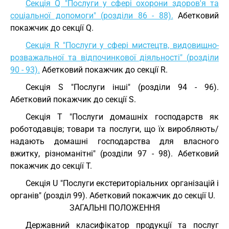
Секція Q "Послуги у сфері охорони здоров'я та
соціальної допомоги" (розділи 86 - 88).
Абетковий
покажчик до секції Q.
Секція R "Послуги у сфері мистецтв, видовищно-
розважальної та відпочинкової діяльності" (розділи
90 - 93).
Абетковий покажчик до секції R.
Секція S "Послуги інші" (розділи 94 - 96).
Абетковий покажчик до секції S.
Секція T "Послуги домашніх господарств як
роботодавців; товари та послуги, що їх виробляють/
надають домашні господарства для власного
вжитку, різноманітні" (розділи 97 - 98).
Абетковий
покажчик до секції T.
Секція U "Послуги екстериторіальних організацій і
органів" (розділ 99).
Абетковий покажчик до секції U.
ЗАГАЛЬНІ ПОЛОЖЕННЯ
Державний класифікатор продукції та послуг