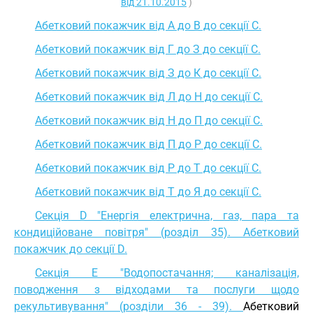
від 21.10.2015
)
Абетковий покажчик від А до В до секції C.
Абетковий покажчик від Г до З до секції C.
Абетковий покажчик від З до К до секції C.
Абетковий покажчик від Л до Н до секції C.
Абетковий покажчик від Н до П до секції C.
Абетковий покажчик від П до Р до секції C.
Абетковий покажчик від Р до Т до секції C.
Абетковий покажчик від Т до Я до секції C.
Секція D "Енергія електрична, газ, пара та
кондиційоване повітря" (розділ 35). Абетковий
покажчик до секції D.
Секція E "Водопостачання; каналізація,
поводження з відходами та послуги щодо
рекультивування" (розділи 36 - 39).
Абетковий