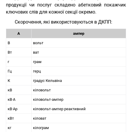
продукції чи послуг складено абетковий покажчик
ключових слів для кожної секції окремо.
Скорочення, які використовуються в ДКПП:
А
ампер
В
вольт
Вт
ват
г
грам
Гц
герц
К
градус Кельвіна
кВ
кіловольт
кВ·А
кіловольт-ампер
кВ·Ар
кіловольт-ампер реактивний
кВт
кіловат
кг
кілограм