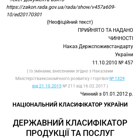
https://zakon.rada.gov.ua/rada/show/v457a609-
10/ed20170301
(Неофіційний текст)
ПРИЙНЯТО ТА НАДАНО
ЧИННОСТІ
Наказ Держспоживстандарту
України
11.10.2010 № 457
( Із змінами, внесеними згідно з Наказами
Міністерстваекономічного розвитку і торгівлі
№ 1329
від 21.10.2015
№ 211 від 16.02.2017
)
Чинний з 01.01.2012 р.
НАЦІОНАЛЬНИЙ КЛАСИФІКАТОР УКРАЇНИ
ДЕРЖАВНИЙ КЛАСИФІКАТОР
ПРОДУКЦІЇ ТА ПОСЛУГ