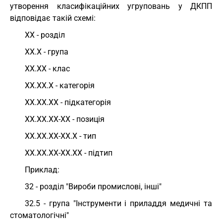
утворення класифікаційних угруповань у ДКПП
відповідає такій схемі:
ХХ - розділ
ХХ.Х - група
ХХ.ХХ - клас
ХХ.ХХ.Х - категорія
ХХ.ХХ.ХХ - підкатегорія
ХХ.ХХ.ХХ-ХХ - позиція
ХХ.ХХ.ХХ-ХХ.Х - тип
ХХ.ХХ.ХХ-ХХ.ХХ - підтип
Приклад:
32 - розділ "Вироби промислові, інші"
32.5 - група "Інструменти і приладдя медичні та
стоматологічні"