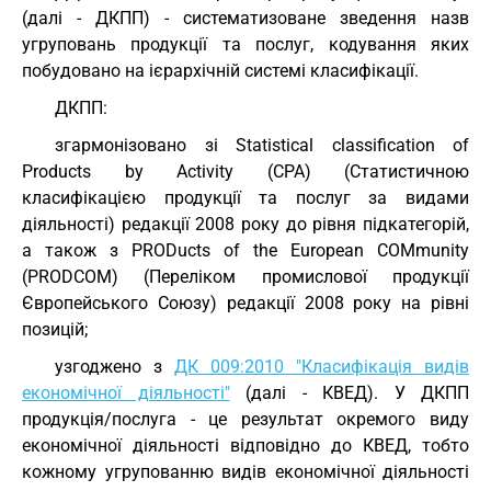
(далі - ДКПП) - систематизоване зведення назв
угруповань продукції та послуг, кодування яких
побудовано на ієрархічній системі класифікації.
ДКПП:
згармонізовано зі Statistical classification of
Products by Activity (CPA) (Статистичною
класифікацією продукції та послуг за видами
діяльності) редакції 2008 року до рівня підкатегорій,
а також з PRODucts of the European COMmunity
(PRODCOM) (Переліком промислової продукції
Європейського Союзу) редакції 2008 року на рівні
позицій;
узгоджено з
ДК 009:2010 "Класифікація видів
економічної діяльності"
(далі - КВЕД). У ДКПП
продукція/послуга - це результат окремого виду
економічної діяльності відповідно до КВЕД, тобто
кожному угрупованню видів економічної діяльності