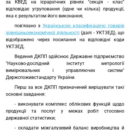
за КВЕД на ієрархічних рівнях "секція - клас"
відповідає угруповання (одне чи кілька) продукції,
яка є результатом його виконання;
пов'язано з
Українською класифікацією товарів
зовнішньоекономічної діяльності
(далі - УКТЗЕД), що
відображено через посилання на відповідні коди
УКТЗЕД.
Ведення ДКПП здійснює Державне підприємство
"Науково-дослідний інститут метрології
вимірювальних і управляючих систем"
Держспоживстандарту України.
Перш за все ДКПП призначений вирішувати такі
основні завдання:
- виконувати комплекс облікових функцій щодо
продукції та послуг у межах робіт стосовно
державної статистики;
- складати міжгалузевий баланс виробництва й