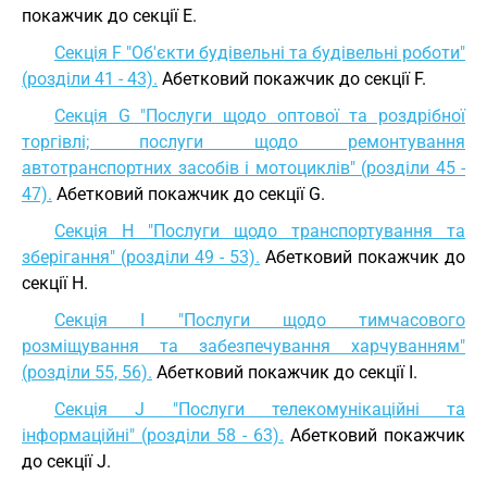
покажчик до секції E.
Секція F "Об'єкти будівельні та будівельні роботи"
(розділи 41 - 43).
Абетковий покажчик до секції F.
Секція G "Послуги щодо оптової та роздрібної
торгівлі; послуги щодо ремонтування
автотранспортних засобів і мотоциклів" (розділи 45 -
47).
Абетковий покажчик до секції G.
Секція H "Послуги щодо транспортування та
зберігання" (розділи 49 - 53).
Абетковий покажчик до
секції H.
Секція I "Послуги щодо тимчасового
розміщування та забезпечування харчуванням"
(розділи 55, 56).
Абетковий покажчик до секції I.
Секція J "Послуги телекомунікаційні та
інформаційні" (розділи 58 - 63).
Абетковий покажчик
до секції J.