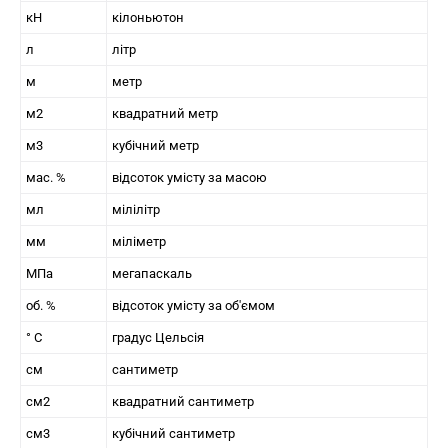
кН
кілоньютон
л
літр
м
метр
м2
квадратний метр
м3
кубічний метр
мас. %
відсоток умісту за масою
мл
мілілітр
мм
міліметр
МПа
мегапаскаль
об. %
відсоток умісту за об'ємом
° C
градус Цельсія
см
сантиметр
см2
квадратний сантиметр
см3
кубічний сантиметр