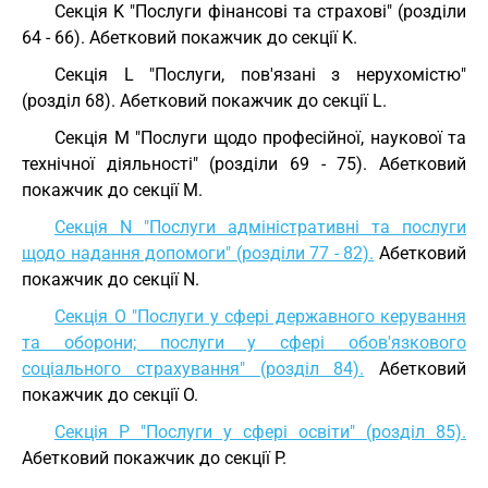
Секція K "Послуги фінансові та страхові" (розділи
64 - 66).
Абетковий покажчик до секції K.
Секція L "Послуги, пов'язані з нерухомістю"
(розділ 68).
Абетковий покажчик до секції L.
Секція M "Послуги щодо професійної, наукової та
технічної діяльності" (розділи 69 - 75).
Абетковий
покажчик до секції M.
Секція N "Послуги адміністративні та послуги
щодо надання допомоги" (розділи 77 - 82).
Абетковий
покажчик до секції N.
Секція O "Послуги у сфері державного керування
та оборони; послуги у сфері обов'язкового
соціального страхування" (розділ 84).
Абетковий
покажчик до секції O.
Секція P "Послуги у сфері освіти" (розділ 85).
Абетковий покажчик до секції P.