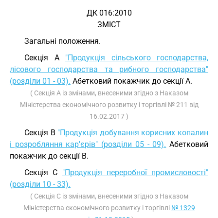
ДК 016:2010
ЗМІСТ
Загальні положення.
Секція A
"Продукція сільського господарства,
лісового господарства та рибного господарства"
(розділи 01 - 03).
Абетковий покажчик до секції A.
( Секція A із змінами, внесеними згідно з Наказом
Міністерства економічного розвитку і торгівлі
№ 211 від
16.02.2017
)
Секція B
"Продукція добування корисних копалин
і розробляння кар'єрів" (розділи 05 - 09).
Абетковий
покажчик до секції B.
Секція C
"Продукція переробної промисловості"
(розділи 10 - 33).
( Секція C із змінами, внесеними згідно з Наказом
Міністерства економічного розвитку і торгівлі
№ 1329