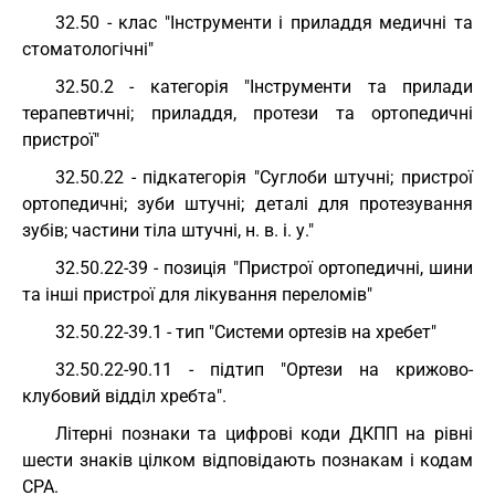
32.50 - клас "Інструменти і приладдя медичні та
стоматологічні"
32.50.2 - категорія "Інструменти та прилади
терапевтичні; приладдя, протези та ортопедичні
пристрої"
32.50.22 - підкатегорія "Суглоби штучні; пристрої
ортопедичні; зуби штучні; деталі для протезування
зубів; частини тіла штучні, н. в. і. у."
32.50.22-39 - позиція "Пристрої ортопедичні, шини
та інші пристрої для лікування переломів"
32.50.22-39.1 - тип "Системи ортезів на хребет"
32.50.22-90.11 - підтип "Ортези на крижово-
клубовий відділ хребта".
Літерні познаки та цифрові коди ДКПП на рівні
шести знаків цілком відповідають познакам і кодам
СРА.