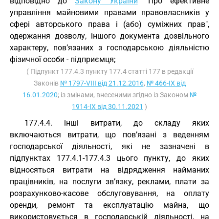
відповідно до
Закону України
"Про ефективне
управління майновими правами правовласників у
сфері авторського права і (або) суміжних прав",
одержання дозволу, іншого документа дозвільного
характеру, пов’язаних з господарською діяльністю
фізичної особи - підприємця;
( Підпункт 177.4.3 пункту 177.4 статті 177 в редакції
Законів
№ 1797-VIII від 21.12.2016
,
№ 466-IX від
16.01.2020
; із змінами, внесеними згідно із Законом
№
1914-IX від 30.11.2021
)
177.4.4. інші витрати, до складу яких
включаються витрати, що пов’язані з веденням
господарської діяльності, які не зазначені в
підпунктах 177.4.1-177.4.3 цього пункту, до яких
відносяться витрати на відрядження найманих
працівників, на послуги зв’язку, реклами, плати за
розрахунково-касове обслуговування, на оплату
оренди, ремонт та експлуатацію майна, що
використовується в господарській діяльності, на