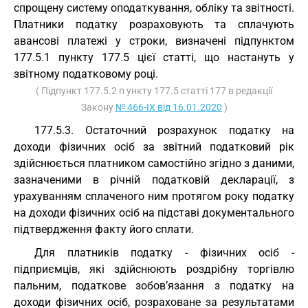
спрощену систему оподаткування, обліку та звітності.
Платники податку розраховують та сплачують
авансові платежі у строки, визначені підпунктом
177.5.1 пункту 177.5 цієї статті, що настануть у
звітному податковому році.
( Підпункт 177.5.2 п ункту 177.5 статті 177 в редакції
Закону
№ 466-IX від 16.01.2020
)
177.5.3. Остаточний розрахунок податку на
доходи фізичних осіб за звітний податковий рік
здійснюється платником самостійно згідно з даними,
зазначеними в річній податковій декларації, з
урахуванням сплаченого ним протягом року податку
на доходи фізичних осіб на підставі документального
підтвердження факту його сплати.
Для платників податку - фізичних осіб -
підприємців, які здійснюють роздрібну торгівлю
пальним, податкове зобов’язання з податку на
доходи фізичних осіб, розраховане за результатами