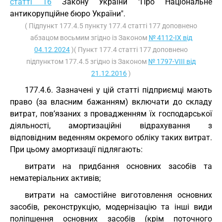
статті 16
Закону України "Про Національне
антикорупційне бюро України".
( Підпункт 177.4.5 пункту 177.4 статті 177 доповнено
абзацом восьмим згідно із Законом
№ 4112-IX від
04.12.2024
)( Пункт 177.4 статті 177 доповнено
підпунктом 177.4.5 згідно із Законом
№ 1797-VIII від
21.12.2016
)
177.4.6. Зазначені у цій статті підприємці мають
право (за власним бажанням) включати до складу
витрат, пов’язаних з провадженням їх господарської
діяльності, амортизаційні відрахування з
відповідним веденням окремого обліку таких витрат.
При цьому амортизації підлягають:
витрати на придбання основних засобів та
нематеріальних активів;
витрати на самостійне виготовлення основних
засобів, реконструкцію, модернізацію та інші види
поліпшення основних засобів (крім поточного