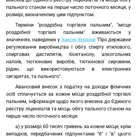
пального станом на перше число поточного місяця, у
розмірі, визначеному цим підпунктом.
Терміни "роздрібна торгівля пальним", "місце
роздрібної торгівлі пальним" вживаються у
значеннях, наведених у
Законі України
"Про державне
регулювання виробництва і обігу спирту етилового,
спиртових дистилятів, біоетанолу, алкогольних
напоїв, тютюнових виробів, тютюнової сировини,
рідин, що використовуються в електронних
сигаретах, та пального".
Авансовий внесок з податку на доходи фізичних
осіб сплачується за кожне місце роздрібної торгівлі
пальним, інформація щодо якого внесена до Єдиного
реєстру ліцензіатів та місць обігу пального станом на
перше число поточного місяця:
а) у розмірі 60 тисяч гривень за кожне місце, крім
випадків, передбачених підпунктами "б" і "в" цього