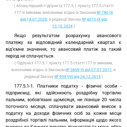
( Абзац перший п ідпункту 177.5.1 пункту 177.5 статті
177 із змінами, внесеними згідно із Законом
№ 786-IX
від 14.07.2020
; в редакції Закону
№ 4015-IX від
10.10.2024
)
Якщо результатом розрахунку авансового
платежу за відповідний календарний квартал є
від’ємне значення, то авансовий платіж за такий
період не сплачується.
( Підпункт 177.5.1 пункту 177.5 статті 177 із змінами,
внесеними згідно із Законом
№ 3609-VI від 07.07.2011
; в
редакції Закону
№ 909-VIII від 24.12.2015
)
177.5.1-1. Платники податку - фізичні особи -
підприємці, які здійснюють роздрібну торгівлю
пальним, зобов’язані щомісяця, не пізніше 20 числа
поточного місяця, сплачувати авансовий внесок з
податку на доходи фізичних осіб за кожне місце
роздрібної торгівлі пальним, інформація щодо якого
внесена до Єдиного реєстру ліцензіатів та місць обігу