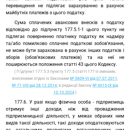
перевищення не підлягає зарахуванню в рахунок
майбутніх платежів з цього податку.
Сума сплачених авансових внесків з податку
відповідно до підпункту 177.5.1-1 цього пункту не
підлягає поверненню платнику податку як надміру
та/або помилково сплачені податкові зобов’язання,
не може бути зарахована в рахунок інших податків і
зборів (обов’язкових платежів) та на неї не
поширюються положення статті 43 цього Кодексу.
( П ідпункт 177.5.3 пункту 177.5 статті 177 із змінами,
внесеними згідно із Законами
№ 3609-VI від 07.07.2011
,
№ 71-VIII від 28.12.2014
; в редакції Закону
№ 4015-IX від
10.10.2024
)
177.6. У разі якщо фізична особа - підприємець
отримує інші доходи, ніж від провадження
підприємницької діяльності, у межах обраних ним
видів такої діяльності, такі доходи оподатковуються
за загальними правилами, встановленими цим