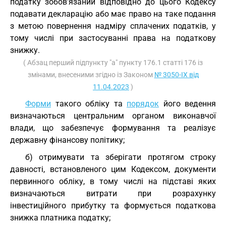
податку зобов'язаний відповідно до цього Кодексу
подавати декларацію або має право на таке подання
з метою повернення надміру сплачених податків, у
тому числі при застосуванні права на податкову
знижку.
( Абзац перший підпункту "а" пункту 176.1 статті 176 із
змінами, внесеними згідно із Законом
№ 3050-IX від
11.04.2023
)
Форми
такого обліку та
порядок
його ведення
визначаються центральним органом виконавчої
влади, що забезпечує формування та реалізує
державну фінансову політику;
б) отримувати та зберігати протягом строку
давності, встановленого цим Кодексом, документи
первинного обліку, в тому числі на підставі яких
визначаються витрати при розрахунку
інвестиційного прибутку та формується податкова
знижка платника податку;