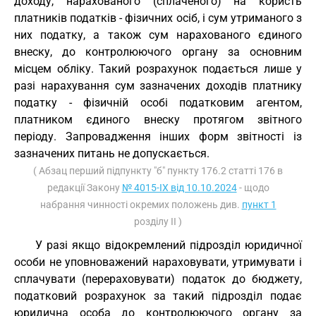
доходу, нарахованого (сплаченого) на користь
платників податків - фізичних осіб, і сум утриманого з
них податку, а також сум нарахованого єдиного
внеску, до контролюючого органу за основним
місцем обліку. Такий розрахунок подається лише у
разі нарахування сум зазначених доходів платнику
податку - фізичній особі податковим агентом,
платником єдиного внеску протягом звітного
періоду. Запровадження інших форм звітності із
зазначених питань не допускається.
( Абзац перший підпункту "б" пункту 176.2 статті 176 в
редакції Закону
№ 4015-IX від 10.10.2024
- щодо
набрання чинності окремих положень див.
пункт 1
розділу II )
У разі якщо відокремлений підрозділ юридичної
особи не уповноважений нараховувати, утримувати і
сплачувати (перераховувати) податок до бюджету,
податковий розрахунок за такий підрозділ подає
юридична особа до контролюючого органу за