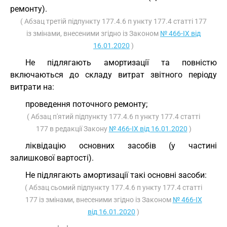
ремонту).
( Абзац третій підпункту 177.4.6 п ункту 177.4 статті 177
із змінами, внесеними згідно із Законом
№ 466-IX від
16.01.2020
)
Не підлягають амортизації та повністю
включаються до складу витрат звітного періоду
витрати на:
проведення поточного ремонту;
( Абзац п'ятий підпункту 177.4.6 п ункту 177.4 статті
177 в редакції Закону
№ 466-IX від 16.01.2020
)
ліквідацію основних засобів (у частині
залишкової вартості).
Не підлягають амортизації такі основні засоби:
( Абзац сьомий підпункту 177.4.6 п ункту 177.4 статті
177 із змінами, внесеними згідно із Законом
№ 466-IX
від 16.01.2020
)