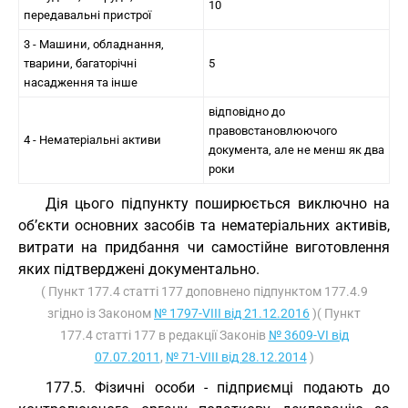
10
передавальні пристрої
3 - Машини, обладнання,
тварини, багаторічні
5
насадження та інше
відповідно до
правовстановлюючого
4 - Нематеріальні активи
документа, але не менш як два
роки
Дія цього підпункту поширюється виключно на
об’єкти основних засобів та нематеріальних активів,
витрати на придбання чи самостійне виготовлення
яких підтверджені документально.
( Пункт 177.4 статті 177 доповнено підпунктом 177.4.9
згідно із Законом
№ 1797-VIII від 21.12.2016
)( Пункт
177.4 статті 177 в редакції Законів
№ 3609-VI від
07.07.2011
,
№ 71-VIII від 28.12.2014
)
177.5. Фізичні особи - підприємці подають до