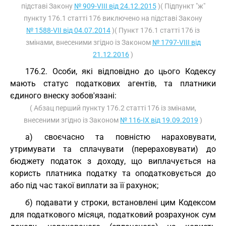
підставі Закону
№ 909-VIII від 24.12.2015
)( Підпункт "ж"
пункту 176.1 статті 176 виключено на підставі Закону
№ 1588-VII від 04.07.2014
)( Пункт 176.1 статті 176 із
змінами, внесеними згідно із Законом
№ 1797-VIII від
21.12.2016
)
176.2. Особи, які відповідно до цього Кодексу
мають статус податкових агентів, та платники
єдиного внеску зобов'язані:
( Абзац перший пункту 176.2 статті 176 із змінами,
внесеними згідно із Законом
№ 116-IX від 19.09.2019
)
а) своєчасно та повністю нараховувати,
утримувати та сплачувати (перераховувати) до
бюджету податок з доходу, що виплачується на
користь платника податку та оподатковується до
або під час такої виплати за її рахунок;
б) подавати у строки, встановлені цим Кодексом
для податкового місяця, податковий розрахунок сум