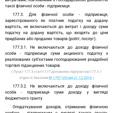
такої фізичної особи - підприємця.
177.3. Для фізичної особи - підприємця,
зареєстрованого як платник податку на додану
вартість, не включаються до витрат і доходу суми
податку на додану вартість, що входять до ціни
придбаних або проданих товарів (робіт, послуг).
177.3.1. Не включаються до доходу фізичної
особи - підприємця суми акцизного податку з
реалізованих суб’єктами господарювання роздрібної
торгівлі підакцизних товарів.
( Пункт 177.3 статті 177 доповнено підпунктом 177.3.1
згідно із Законом
№ 1797-VIII від 21.12.2016
)
177.3.2. Не включаються до доходу фізичної
особи - підприємця суми доходу у вигляді
бюджетного гранту.
Оподаткування доходів, отриманих фізичною
особою - підприємцем у вигляді такого гранту,