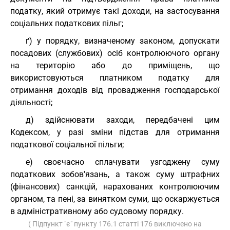
податку, який отримує такі доходи, на застосування
соціальних податкових пільг;
ґ) у порядку, визначеному законом, допускати
посадових (службових) осіб контролюючого органу
на територію або до приміщень, що
використовуються платником податку для
отримання доходів від провадження господарської
діяльності;
д) здійснювати заходи, передбачені цим
Кодексом, у разі зміни підстав для отримання
податкової соціальної пільги;
е) своєчасно сплачувати узгоджену суму
податкових зобов'язань, а також суму штрафних
(фінансових) санкцій, нарахованих контролюючим
органом, та пені, за винятком суми, що оскаржується
в адміністративному або судовому порядку.
( Підпункт "є" пункту 176.1 статті 176 виключено на