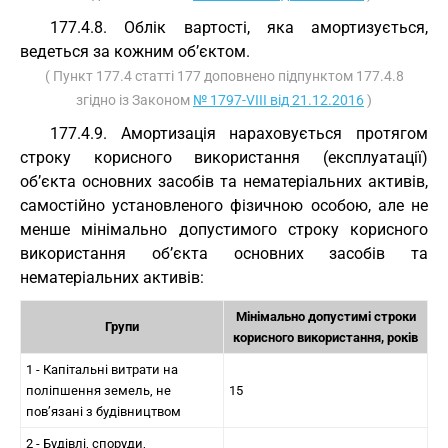
177.4.8. Облік вартості, яка амортизується,
ведеться за кожним об’єктом.
( Пункт 177.4 статті 177 доповнено підпунктом 177.4.8
згідно із Законом
№ 1797-VIII від 21.12.2016
)
177.4.9. Амортизація нараховується протягом
строку корисного використання (експлуатації)
об’єкта основних засобів та нематеріальних активів,
самостійно установленого фізичною особою, але не
менше мінімально допустимого строку корисного
використання об’єкта основних засобів та
нематеріальних активів:
Мінімально допустимі строки
Групи
корисного використання, років
1 - Капітальні витрати на
поліпшення земель, не
15
пов’язані з будівництвом
2 - Будівлі, споруди,