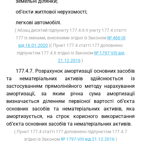
земельні ділянки;
об’єкти житлової нерухомості;
легкові автомобілі.
( Абзац десятий підпункту 177.4.6 п ункту 177.4 статті
177 із змінами, внесеними згідно із Законом
№ 466-IX
від 16.01.2020
)( Пункт 177.4 статті 177 доповнено
підпунктом 177.4.6 згідно із Законом
№ 1797-VIII від
21.12.2016
)
177.4.7. Розрахунок амортизації основних засобів
та нематеріальних активів здійснюється із
застосуванням прямолінійного методу нарахування
амортизації, за яким річна сума амортизації
визначається діленням первісної вартості об’єкта
основних засобів та нематеріальних активів, яка
амортизується, на строк корисного використання
об’єкта основних засобів та нематеріальних активів.
( Пункт 177.4 статті 177 доповнено підпунктом 177.4.7
згідно із Законом
№ 1797-VIII від 21.12.2016
)