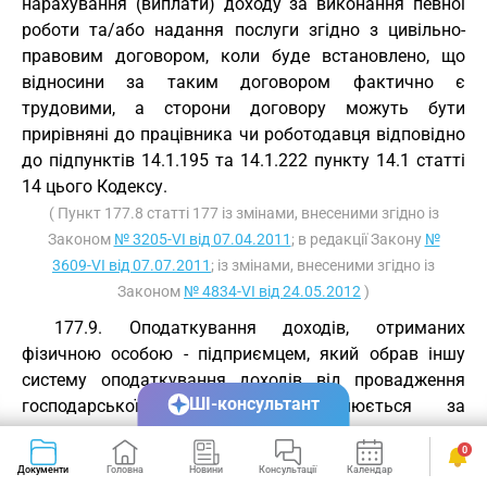
нарахування (виплати) доходу за виконання певної
роботи та/або надання послуги згідно з цивільно-
правовим договором, коли буде встановлено, що
відносини за таким договором фактично є
трудовими, а сторони договору можуть бути
прирівняні до працівника чи роботодавця відповідно
до підпунктів 14.1.195 та 14.1.222 пункту 14.1 статті
14 цього Кодексу.
( Пункт 177.8 статті 177 із змінами, внесеними згідно із
Законом
№ 3205-VI від 07.04.2011
; в редакції Закону
№
3609-VI від 07.07.2011
; із змінами, внесеними згідно із
Законом
№ 4834-VI від 24.05.2012
)
177.9. Оподаткування доходів, отриманих
фізичною особою - підприємцем, який обрав іншу
систему оподаткування доходів від провадження
ШІ-консультант
господарської діяльності, здійснюється за
правилами, встановленими цим Кодексом.
0
177.10. Фізичні особи - підприємці зобов’язані
Документи
Головна
Новини
Консультації
Календар
Сервіси