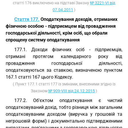
статті 176 виключено на підставі Закону
№ 3221-VI від
07.04.2011
)
Стаття 177.
Оподаткування доходів, отриманих
фізичною особою - підприємцем від провадження
господарської діяльності, крім осіб, що обрали
спрощену систему оподаткування
177.1. Доходи фізичних осіб - підприємців,
отримані протягом календарного року від
провадження господарської діяльності,
оподатковуються за ставкою, визначеною пунктом
167.1 статті 167 цього Кодексу.
( Пункт 177.1 статті 177 із змінами, внесеними згідно із
Законом
№ 909-VIII від 24.12.2015
)
177.2. Об'єктом оподаткування є чистий
оподатковуваний дохід, тобто різниця між загальним
оподатковуваним доходом (виручка у грошовій та
негрошовій формі) і документально підтвердженими
витратами, пов'язаними з господарською діяльністю