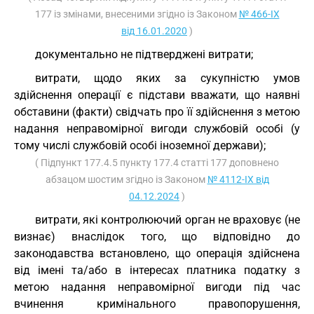
177 із змінами, внесеними згідно із Законом
№ 466-IX
від 16.01.2020
)
документально не підтверджені витрати;
витрати, щодо яких за сукупністю умов
здійснення операції є підстави вважати, що наявні
обставини (факти) свідчать про її здійснення з метою
надання неправомірної вигоди службовій особі (у
тому числі службовій особі іноземної держави);
( Підпункт 177.4.5 пункту 177.4 статті 177 доповнено
абзацом шостим згідно із Законом
№ 4112-IX від
04.12.2024
)
витрати, які контролюючий орган не враховує (не
визнає) внаслідок того, що відповідно до
законодавства встановлено, що операція здійснена
від імені та/або в інтересах платника податку з
метою надання неправомірної вигоди під час
вчинення кримінального правопорушення,