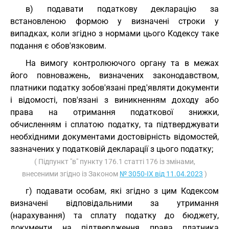
в) подавати податкову декларацію за
встановленою формою у визначені строки у
випадках, коли згідно з нормами цього Кодексу таке
подання є обов'язковим.
На вимогу контролюючого органу та в межах
його повноважень, визначених законодавством,
платники податку зобов'язані пред'являти документи
і відомості, пов'язані з виникненням доходу або
права на отримання податкової знижки,
обчисленням і сплатою податку, та підтверджувати
необхідними документами достовірність відомостей,
зазначених у податковій декларації з цього податку;
( Підпункт "в" пункту 176.1 статті 176 із змінами,
внесеними згідно із Законом
№ 3050-IX від 11.04.2023
)
г) подавати особам, які згідно з цим Кодексом
визначені відповідальними за утримання
(нарахування) та сплату податку до бюджету,
документи на підтвердження права платника