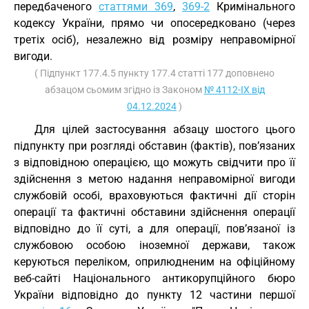
передбаченого
статтями 369
,
369-2
Кримінального
кодексу України, прямо чи опосередковано (через
третіх осіб), незалежно від розміру неправомірної
вигоди.
( Підпункт 177.4.5 пункту 177.4 статті 177 доповнено
абзацом сьомим згідно із Законом
№ 4112-IX від
04.12.2024
)
Для цілей застосування абзацу шостого цього
підпункту при розгляді обставин (фактів), пов’язаних
з відповідною операцією, що можуть свідчити про її
здійснення з метою надання неправомірної вигоди
службовій особі, враховуються фактичні дії сторін
операції та фактичні обставини здійснення операції
відповідно до її суті, а для операції, пов’язаної із
службовою особою іноземної держави, також
керуються переліком, оприлюдненим на офіційному
веб-сайті Національного антикорупційного бюро
України відповідно до пункту 12 частини першої