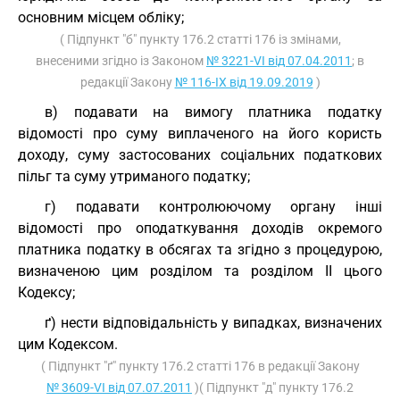
основним місцем обліку;
( Підпункт "б" пункту 176.2 статті 176 із змінами,
внесеними згідно із Законом
№ 3221-VI від 07.04.2011
; в
редакції Закону
№ 116-IX від 19.09.2019
)
в) подавати на вимогу платника податку
відомості про суму виплаченого на його користь
доходу, суму застосованих соціальних податкових
пільг та суму утриманого податку;
г) подавати контролюючому органу інші
відомості про оподаткування доходів окремого
платника податку в обсягах та згідно з процедурою,
визначеною цим розділом та розділом II цього
Кодексу;
ґ) нести відповідальність у випадках, визначених
цим Кодексом.
( Підпункт "ґ" пункту 176.2 статті 176 в редакції Закону
№ 3609-VI від 07.07.2011
)( Підпункт "д" пункту 176.2