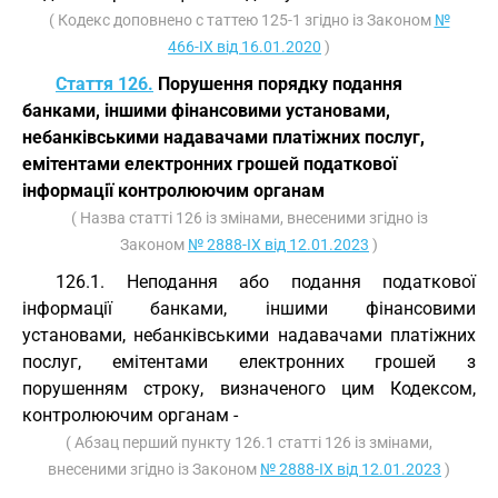
( Кодекс доповнено с таттею 125-1 згідно із Законом
№
466-IX від 16.01.2020
)
Стаття 126.
Порушення порядку подання
банками, іншими фінансовими установами,
небанківськими надавачами платіжних послуг,
емітентами електронних грошей податкової
інформації контролюючим органам
( Назва статті 126 із змінами, внесеними згідно із
Законом
№ 2888-IX від 12.01.2023
)
126.1. Неподання або подання податкової
інформації банками, іншими фінансовими
установами, небанківськими надавачами платіжних
послуг, емітентами електронних грошей з
порушенням строку, визначеного цим Кодексом,
контролюючим органам -
( Абзац перший пункту 126.1 статті 126 із змінами,
внесеними згідно із Законом
№ 2888-IX від 12.01.2023
)