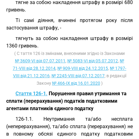
тягне за собою накладення штрафу в розмірі 680
гривень.
Ті самі діяння, вчинені протягом року після
застосування штрафу, -
тягнуть за собою накладення штрафу в розмірі
1360 гривень.
( С таття 126 із змінами, внесеними згідно із Законами
№ 3609-VI від 07.07.2011
,
№ 5083-VI від 05.07.2012
,
№
71-VIII від 28.12.2014
,
№ 909-VIII від 24.12.2015
,
№ 1797-
VIII від 21.12.2016
,
№ 2245-VIII від 07.12.2017
; в редакції
Закону
№ 466-IX від 16.01.2020
)
Стаття 126-1.
Порушення правил утримання та
сплати (перерахування) податків податковими
агентами платників єдиного податку
126-1.1. Неутримання та/або несплата
(неперерахування), та/або сплата (перерахування) не
в повному обсязі єдиного податку податковим