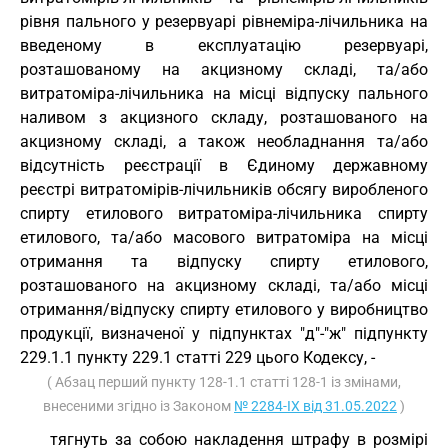
рівня пального у резервуарі рівнеміра-лічильника на
введеному в експлуатацію резервуарі,
розташованому на акцизному складі, та/або
витратоміра-лічильника на місці відпуску пального
наливом з акцизного складу, розташованого на
акцизному складі, а також необладнання та/або
відсутність реєстрації в Єдиному державному
реєстрі витратомірів-лічильників обсягу виробленого
спирту етилового витратоміра-лічильника спирту
етилового, та/або масового витратоміра на місці
отримання та відпуску спирту етилового,
розташованого на акцизному складі, та/або місці
отримання/відпуску спирту етилового у виробництво
продукції, визначеної у підпунктах "д"-"ж" підпункту
229.1.1 пункту 229.1 статті 229 цього Кодексу, -
( Абзац перший пункту 128-1.1 статті 128-1 із змінами,
внесеними згідно із Законом
№ 2284-IX від 31.05.2022
)
тягнуть за собою накладення штрафу в розмірі