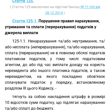
Стаття 125.
( Статтю 125 виключено на підставі Закону
№ 71-VIII від
28.12.2014
)
Стаття 125-1.
Порушення правил нарахування,
утримання та сплати (перерахування) податків у
джерела виплати
125-1.1. Ненарахування та/або неутримання, та/
або несплата (неперерахування), та/або нарахування,
сплата (перерахування) не в повному обсязі податків
платником податків, у тому числі податковим
агентом, до або під час виплати доходу на користь
нерезидента або іншого платника податків, а також
нерезидентом, на якого покладено обов’язок
сплачувати податок у порядку, встановленому
розділом III цього Кодексу, -
тягнуть за собою накладення штрафу в розмірі
10 відсотків суми податку, що підлягає нарахуванню
та/або сплаті до бюджету.