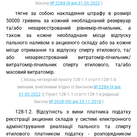
Закону
№ 2284-IX від 31.05.2022
)
тягне за собою накладення штрафу в розмірі
50000 гривень за кожний необладнаний резервуар
та/або незареєстрований рівнемір-лічильник, а
також за кожне необладнане місце відпуску
пального наливом з акцизного складу або за кожне
місце отримання та відпуску спирту етилового, та/
або незареєстрований витратомір-лічильник/
витратомір-лічильник спирту етилового, та/або
масовий витратомір.
( Абзац четвертий пункту 128-1.1 статті 128-1 із
змінами, внесеними згідно із Законом
№ 2284-IX від
31.05.2022
)( Пункт 128-1.1 статті 128-1 в редакції
Закону
№ 2628-VIII від 23.11.2018
)
128-1.2. Відсутність з вини платника податку
реєстрації акцизних складів у системі електронного
адміністрування реалізації пального та спирту
етилового платником податку - розпорядником