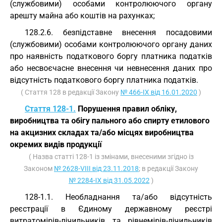
(службовими) особами контролюючого органу
арешту майна або коштів на рахунках;
128.2.6. безпідставне внесення посадовими
(службовими) особами контролюючого органу даних
про наявність податкового боргу платника податків
або несвоєчасне внесення чи невнесення даних про
відсутність податкового боргу платника податків.
( Стаття 128 в редакції Закону
№ 466-IX від 16.01.2020
)
Стаття 128-1.
Порушення правил обліку,
виробництва та обігу пального або спирту етилового
на акцизних складах та/або місцях виробництва
окремих видів продукції
( Назва статті 128-1 із змінами, внесеними згідно із
Законом
№ 2628-VIII від 23.11.2018
; в редакції Закону
№ 2284-IX від 31.05.2022
)
128-1.1. Необладнання та/або відсутність
реєстрації в Єдиному державному реєстрі
витратомірів-лічильників та рівнемірів-лічильників