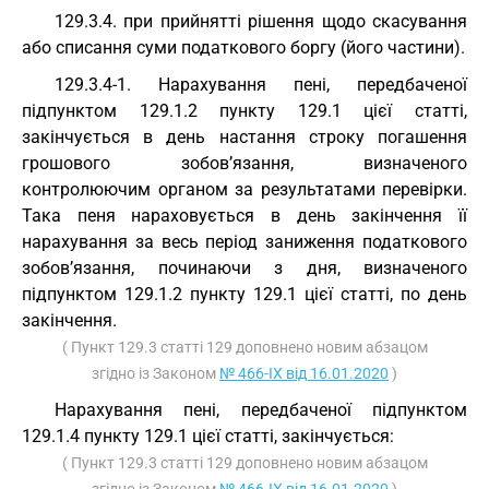
129.3.4. при прийнятті рішення щодо скасування
або списання суми податкового боргу (його частини).
129.3.4-1. Нарахування пені, передбаченої
підпунктом 129.1.2 пункту 129.1 цієї статті,
закінчується в день настання строку погашення
грошового зобов’язання, визначеного
контролюючим органом за результатами перевірки.
Така пеня нараховується в день закінчення її
нарахування за весь період заниження податкового
зобов’язання, починаючи з дня, визначеного
підпунктом 129.1.2 пункту 129.1 цієї статті, по день
закінчення.
( Пункт 129.3 статті 129 доповнено новим абзацом
згідно із Законом
№ 466-IX від 16.01.2020
)
Нарахування пені, передбаченої підпунктом
129.1.4 пункту 129.1 цієї статті, закінчується:
( Пункт 129.3 статті 129 доповнено новим абзацом