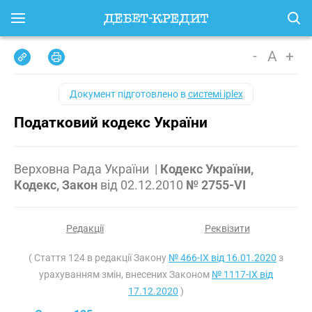
-
A
+
Документ підготовлено в
системі iplex
Податковий кодекс України
Верховна Рада України
|
Кодекс України,
Кодекс, Закон
від
02.12.2010
№ 2755-VI
Редакції
Реквізити
( Стаття 124 в редакції Закону
№ 466-IX від 16.01.2020
з
урахуванням змін, внесених Законом
№ 1117-IX від
17.12.2020
)