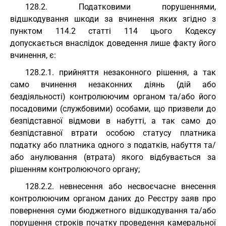
128.2. Податковими порушеннями,
відшкодування шкоди за вчинення яких згідно з
пунктом 114.2 статті 114 цього Кодексу
допускається внаслідок доведення лише факту його
вчинення, є:
128.2.1. прийняття незаконного рішення, а так
само вчинення незаконних діянь (дій або
бездіяльності) контролюючим органом та/або його
посадовими (службовими) особами, що призвели до
безпідставної відмови в набутті, а так само до
безпідставної втрати особою статусу платника
податку або платника одного з податків, набуття та/
або анулювання (втрата) якого відбувається за
рішенням контролюючого органу;
128.2.2. невнесення або несвоєчасне внесення
контролюючим органом даних до Реєстру заяв про
повернення суми бюджетного відшкодування та/або
порушення строків початку проведення камеральної