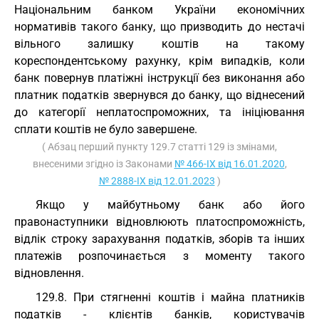
Національним банком України економічних
нормативів такого банку, що призводить до нестачі
вільного залишку коштів на такому
кореспондентському рахунку, крім випадків, коли
банк повернув платіжні інструкції без виконання або
платник податків звернувся до банку, що віднесений
до категорії неплатоспроможних, та ініціювання
сплати коштів не було завершене.
( Абзац перший пункту 129.7 статті 129 із змінами,
внесеними згідно із Законами
№ 466-IX від 16.01.2020
,
№ 2888-IX від 12.01.2023
)
Якщо у майбутньому банк або його
правонаступники відновлюють платоспроможність,
відлік строку зарахування податків, зборів та інших
платежів розпочинається з моменту такого
відновлення.
129.8. При стягненні коштів і майна платників
податків - клієнтів банків, користувачів