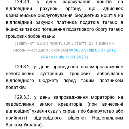
129.3.1. у день зарахування коштів на
відповідний рахунок органу, що здійснює
казначейське обслуговування бюджетних коштів на
відповідний рахунок платника податків та/або в
інших випадках погашення податкового боргу та/або
грошових зобов'язань;
( Підпункт 129.3.1 пункту 129.3 статті 129 із змінами,
внесеними згідно з Законами
№ 5083-VI від 05.07.2012
,
№ 466-IX від 16.01.2020
)
129.3.2. у день проведення взаєморозрахунків
непогашених зустрічних грошових зобов'язань
відповідного бюджету перед таким платником
податків;
129.3.3. у день запровадження мораторію на
задоволення вимог кредиторів (при винесенні
відповідної ухвали суду у справі про банкрутство або
прийнятті відповідного рішення Національним
банком України);