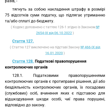
разів, -
тягнуть за собою накладення штрафу в розмірі
75 відсотків суми податку, що підлягає утриманню
та/або сплаті до бюджету.
( Кодекс доповнено с таттею 126-1 згідно із Законом
№
2654-IX від 06.10.2022
)
Стаття 127.
( Статтю 127 виключено на підставі Закону
№ 466-IX від
16.01.2020
)
Стаття 128.
Податкові правопорушення
контролюючих органів
128.1. Податковими правопорушеннями
контролюючих органів є протиправні рішення, дії або
бездіяльність контролюючих органів, їх посадових
(службових) осіб, вчинення яких є підставою для
відшкодування шкоди особі, чиї права порушені,
відповідно до закону.