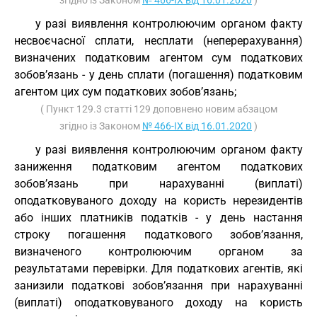
згідно із Законом
№ 466-IX від 16.01.2020
)
у разі виявлення контролюючим органом факту
несвоєчасної сплати, несплати (неперерахування)
визначених податковим агентом сум податкових
зобов’язань - у день сплати (погашення) податковим
агентом цих сум податкових зобов’язань;
( Пункт 129.3 статті 129 доповнено новим абзацом
згідно із Законом
№ 466-IX від 16.01.2020
)
у разі виявлення контролюючим органом факту
заниження податковим агентом податкових
зобов’язань при нарахуванні (виплаті)
оподатковуваного доходу на користь нерезидентів
або інших платників податків - у день настання
строку погашення податкового зобов’язання,
визначеного контролюючим органом за
результатами перевірки. Для податкових агентів, які
занизили податкові зобов’язання при нарахуванні
(виплаті) оподатковуваного доходу на користь