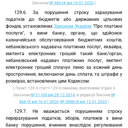
Законом
№ 466-IX від 16.01.2020
)
129.6. За порушення строку зарахування
податків до бюджетів або державних цільових
фондів, установлених
Законом України
"Про платіжні
послуги", з вини банку, органу, що здійснює
казначейське обслуговування бюджетних коштів,
небанківського надавача платіжних послуг, еквайра,
емітента електронних грошей такий банк/орган,
небанківський надавач платіжних послуг, емітент
електронних грошей сплачує пеню за кожний день
прострочення, включаючи день сплати, та штрафи у
розмірах, встановлених цим Кодексом.
( Пункт 129.6 статті 129 із змінами, внесеними згідно з
Законом
№ 71-VIII від 28.12.2014
; в редакції Законів
№
466-IX від 16.01.2020
,
№ 2888-IX від 12.01.2023
)
129.7. Не вважається порушенням строку
перерахування податків, зборів, платежів з вини
банку порушення, вчинене внаслідок регулювання