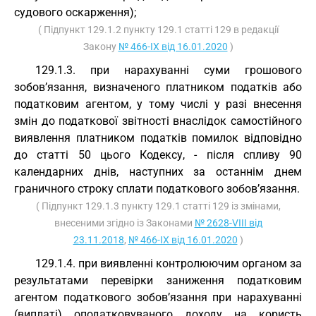
судового оскарження);
( Підпункт 129.1.2 пункту 129.1 статті 129 в редакції
Закону
№ 466-IX від 16.01.2020
)
129.1.3. при нарахуванні суми грошового
зобов’язання, визначеного платником податків або
податковим агентом, у тому числі у разі внесення
змін до податкової звітності внаслідок самостійного
виявлення платником податків помилок відповідно
до статті 50 цього Кодексу, - після спливу 90
календарних днів, наступних за останнім днем
граничного строку сплати податкового зобов’язання.
( Підпункт 129.1.3 пункту 129.1 статті 129 із змінами,
внесеними згідно із Законами
№ 2628-VIII від
23.11.2018
,
№ 466-IX від 16.01.2020
)
129.1.4. при виявленні контролюючим органом за
результатами перевірки заниження податковим
агентом податкового зобов’язання при нарахуванні
(виплаті) оподатковуваного доходу на користь