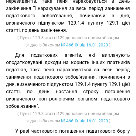
нерезидентів, така пеня нараховується в день
закінчення її нарахування за весь період заниження
податкового зобов’язання, починаючи з дня,
визначеного підпунктом 129.1.4 пункту 129.1 цієї
статті, по день закінчення.
( Пункт 129.3 статті 129 доповнено новим абзацом
згідно із Законом
№ 466-IX від 16.01.2020
)
Для податкових агентів, які виплачують
оподатковувані доходи на користь інших платників
податків, така пеня нараховується за весь період
заниження податкового зобов’язання, починаючи з
дня, визначеного підпунктом 129.1.4 пункту 129.1 цієї
статті, по день настання строку погашення
визначеного контролюючим органом податкового
зобов’язання".
( Пункт 129.3 статті 129 доповнено новим абзацом
згідно із Законом
№ 466-IX від 16.01.2020
)
У разі часткового погашення податкового боргу