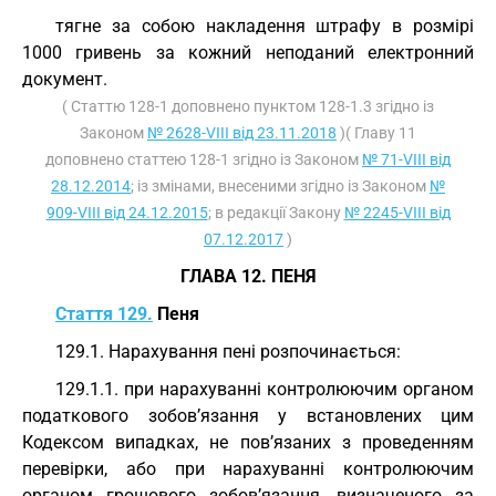
тягне за собою накладення штрафу в розмірі
1000 гривень за кожний неподаний електронний
документ.
( Статтю 128-1 доповнено пунктом 128-1.3 згідно із
Законом
№ 2628-VIII від 23.11.2018
)( Главу 11
доповнено статтею 128-1 згідно із Законом
№ 71-VIII від
28.12.2014
; із змінами, внесеними згідно із Законом
№
909-VIII від 24.12.2015
; в редакції Закону
№ 2245-VIII від
07.12.2017
)
ГЛАВА 12. ПЕНЯ
Стаття 129.
Пеня
129.1. Нарахування пені розпочинається:
129.1.1. при нарахуванні контролюючим органом
податкового зобов’язання у встановлених цим
Кодексом випадках, не пов’язаних з проведенням
перевірки, або при нарахуванні контролюючим
органом грошового зобов’язання, визначеного за