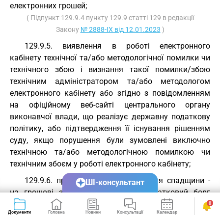
електронних грошей;
( Підпункт 129.9.4 пункту 129.9 статті 129 в редакції
Закону
№ 2888-IX від 12.01.2023
)
129.9.5. виявлення в роботі електронного
кабінету технічної та/або методологічної помилки чи
технічного збою і визнання такої помилки/збою
технічним адміністратором та/або методологом
електронного кабінету або згідно з повідомленням
на офіційному веб-сайті центрального органу
виконавчої влади, що реалізує державну податкову
політику, або підтвердження її існування рішенням
суду, якщо порушення були зумовлені виключно
технічною та/або методологічною помилкою чи
технічним збоєм у роботі електронного кабінету;
129.9.6. протягом строку прийняття спадщини -
ШІ-консультант
на грошові зобов’язання та/або податковий борг
спадкодавців;
0
Документи
Головна
Новини
Консультації
Календар
Сервіси