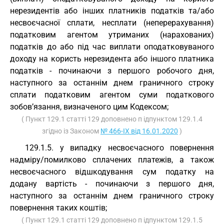
нерезидентів або інших платників податків та/або
несвоєчасної сплати, несплати (неперерахування)
податковим агентом утриманих (нарахованих)
податків до або під час виплати оподатковуваного
доходу на користь нерезидента або іншого платника
податків - починаючи з першого робочого дня,
наступного за останнім днем граничного строку
сплати податковим агентом суми податкового
зобов’язання, визначеного цим Кодексом;
( Пункт 129.1 статті 129 доповнено п ідпунктом 129.1.4
згідно із Законом
№ 466-IX від 16.01.2020
)
129.1.5. у випадку несвоєчасного повернення
надміру/помилково сплачених платежів, а також
несвоєчасного відшкодування сум податку на
додану вартість - починаючи з першого дня,
наступного за останнім днем граничного строку
повернення таких коштів;
( Пункт 129.1 статті 129 доповнено п ідпунктом 129.1.5