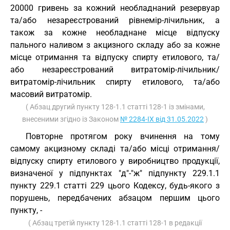
20000 гривень за кожний необладнаний резервуар
та/або незареєстрований рівнемір-лічильник, а
також за кожне необладнане місце відпуску
пального наливом з акцизного складу або за кожне
місце отримання та відпуску спирту етилового, та/
або незареєстрований витратомір-лічильник/
витратомір-лічильник спирту етилового, та/або
масовий витратомір.
( Абзац другий пункту 128-1.1 статті 128-1 із змінами,
внесеними згідно із Законом
№ 2284-IX від 31.05.2022
)
Повторне протягом року вчинення на тому
самому акцизному складі та/або місці отримання/
відпуску спирту етилового у виробництво продукції,
визначеної у підпунктах "д"-"ж" підпункту 229.1.1
пункту 229.1 статті 229 цього Кодексу, будь-якого з
порушень, передбачених абзацом першим цього
пункту, -
( Абзац третій пункту 128-1.1 статті 128-1 в редакції