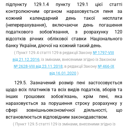
підпункту 129.1.4 пункту 129.1 цієї статті
контролюючим органом нараховується пеня за
кожний календарний день такої несплати
(неперерахування), включаючи день погашення
податкового зобов’язання, з розрахунку 120
відсотків річних облікової ставки Національного
банку України, діючої на кожний такий день.
( Пункт 129.4 статті 129 в редакції Закону
№ 1797-VIII
від 21.12.2016
; із змінами, внесеними згідно із Законом
№ 2628-VIII від 23.11.2018
; в редакції Закону
№ 466-IX
від 16.01.2020
)
129.5. Зазначений розмір пені застосовується
щодо всіх платників та всіх видів податків, зборів та
інших грошових зобов'язань, крім пені, яка
нараховується за порушення строку розрахунку у
сфері зовнішньоекономічної діяльності, що
встановлюється відповідним законодавством.
( Пункт 129.5 статті 129 із змінами, внесеними згідно із