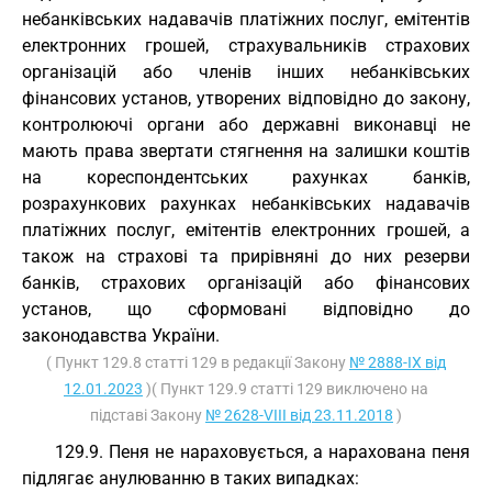
небанківських надавачів платіжних послуг, емітентів
електронних грошей, страхувальників страхових
організацій або членів інших небанківських
фінансових установ, утворених відповідно до закону,
контролюючі органи або державні виконавці не
мають права звертати стягнення на залишки коштів
на кореспондентських рахунках банків,
розрахункових рахунках небанківських надавачів
платіжних послуг, емітентів електронних грошей, а
також на страхові та прирівняні до них резерви
банків, страхових організацій або фінансових
установ, що сформовані відповідно до
законодавства України.
( Пункт 129.8 статті 129 в редакції Закону
№ 2888-IX від
12.01.2023
)( Пункт 129.9 статті 129 виключено на
підставі Закону
№ 2628-VIII від 23.11.2018
)
129.9. Пеня не нараховується, а нарахована пеня
підлягає анулюванню в таких випадках: