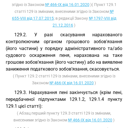
згідно із Законом
№ 466-IX від 16.01.2020
)( Пункт 129.1
статті 129 із змінами, внесеними згідно із Законом
№
655-VIII від 17.07.2015
; в редакції Закону
№ 1797-VIII від
21.12.2016
)
129.2. У разі скасування нарахованого
контролюючим органом грошового зобов'язання
(його частини) у порядку адміністративного та/або
судового оскарження пеня, нарахована на таке
грошове зобов’язання (його частину) або на виявлене
заниження податкового зобов’язання, скасовується.
( Пункт 129.2 статті 129 із змінами, внесеними згідно із
Законом
№ 466-IX від 16.01.2020
)
129.3. Нарахування пені закінчується (крім пені,
передбаченої підпунктами 129.1.2, 129.1.4 пункту
129.1 цієї статті):
( Абзац перший пункту 129.3 статті 129 із змінами,
внесеними згідно із Законом
№ 466-IX від 16.01.2020
)