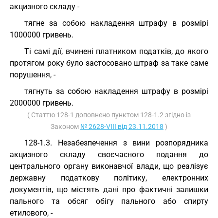
акцизного складу -
тягне за собою накладення штрафу в розмірі
1000000 гривень.
Ті самі дії, вчинені платником податків, до якого
протягом року було застосовано штраф за таке саме
порушення, -
тягнуть за собою накладення штрафу в розмірі
2000000 гривень.
( Статтю 128-1 доповнено пунктом 128-1.2 згідно із
Законом
№ 2628-VIII від 23.11.2018
)
128-1.3. Незабезпечення з вини розпорядника
акцизного складу своєчасного подання до
центрального органу виконавчої влади, що реалізує
державну податкову політику, електронних
документів, що містять дані про фактичні залишки
пального та обсяг обігу пального або спирту
етилового, -