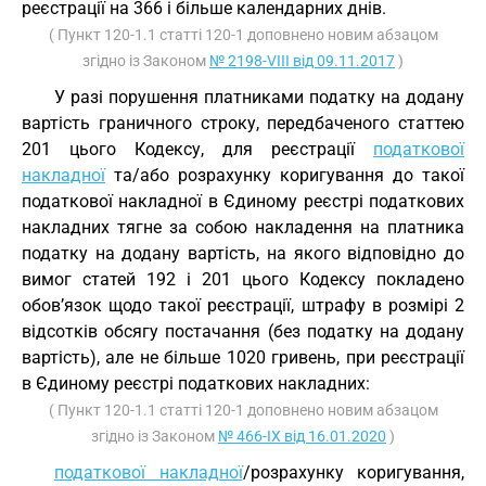
реєстрації на 366 і більше календарних днів.
( Пункт 120-1.1 статті 120-1 доповнено новим абзацом
згідно із Законом
№ 2198-VIII від 09.11.2017
)
У разі порушення платниками податку на додану
вартість граничного строку, передбаченого статтею
201 цього Кодексу, для реєстрації
податкової
накладної
та/або розрахунку коригування до такої
податкової накладної в Єдиному реєстрі податкових
накладних тягне за собою накладення на платника
податку на додану вартість, на якого відповідно до
вимог статей 192 і 201 цього Кодексу покладено
обов’язок щодо такої реєстрації, штрафу в розмірі 2
відсотків обсягу постачання (без податку на додану
вартість), але не більше 1020 гривень, при реєстрації
в Єдиному реєстрі податкових накладних:
( Пункт 120-1.1 статті 120-1 доповнено новим абзацом
згідно із Законом
№ 466-IX від 16.01.2020
)
податкової накладної
/розрахунку коригування,