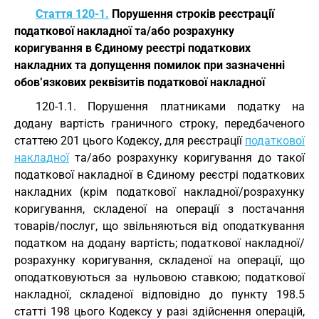
Стаття 120-1.
Порушення строків реєстрації
податкової накладної та/або розрахунку
коригування в Єдиному реєстрі податкових
накладних та допущення помилок при зазначенні
обов’язкових реквізитів податкової накладної
120-1.1. Порушення платниками податку на
додану вартість граничного строку, передбаченого
статтею 201 цього Кодексу, для реєстрації
податкової
накладної
та/або розрахунку коригування до такої
податкової накладної в Єдиному реєстрі податкових
накладних (крім податкової накладної/розрахунку
коригування, складеної на операції з постачання
товарів/послуг, що звільняються від оподаткування
податком на додану вартість; податкової накладної/
розрахунку коригування, складеної на операції, що
оподатковуються за нульовою ставкою; податкової
накладної, складеної відповідно до пункту 198.5
статті 198 цього Кодексу у разі здійснення операцій,