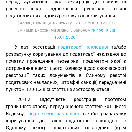
період зупинення такої реєстрації до прийняття
рішення щодо відновлення реєстрації таких
податкових накладних/розрахунків коригування.
( Абзац тринадцятий пункту 120-1.1 статті 120-1 із
змінами, внесеними згідно із Законом
№ 466-IX від
16.01.2020
)
У разі реєстрації
податкової накладної
та/або
розрахунку коригування до податкової накладної до
початку проведення перевірки, предметом якої є
дотримання вимог цього Кодексу щодо своєчасності
реєстрації таких документів в Єдиному реєстрі
податкових накладних, штрафні санкції, передбачені
пунктом 120-1.2 цієї статті, не застосовуються.
120-1.2. Відсутність реєстрації протягом
граничного строку, передбаченого статтею 201 цього
Кодексу,
податкової накладної
та/або розрахунку
коригування до такої податкової накладної в
Єдиному реєстрі податкових накладних (крім