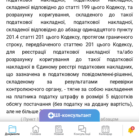
складеної відповідно до статті 199 цього Кодексу, та
розрахунку коригування, складеного до такої
податкової накладної, податкової накладної,
складеної відповідно до абзацу одинадцятого пункту
201.4 статті 201 цього Кодексу, протягом граничного
строку, передбаченого статтею 201 цього Кодексу,
для реєстрації податкової накладної та/або
розрахунку коригування до такої податкової
накладної в Єдиному реєстрі податкових накладних,
що зазначена в податковому повідомленні-рішенні,
складеному за результатами перевірки
контролюючого органу, - тягне за собою накладення
на платника податку штрафу в розмірі 5 відсотків
обсягу постачання (без податку на додану вартість),
але не більше 3400 гривень.
ШІ-консультант
( Пункт 120-1.2 статті 120-1 доповнено абзацом
четвертим згідно із Законом
№ 466-IX від 16.01.2020
)
0
Документи
Головна
Новини
Консультації
Календар
Сервіси
120-1.3. Допущення продавцем товарів/послуг