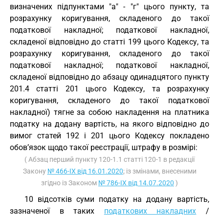
визначених підпунктами "а" - "г" цього пункту, та
розрахунку коригування, складеного до такої
податкової накладної; податкової накладної,
складеної відповідно до статті 199 цього Кодексу, та
розрахунку коригування, складеного до такої
податкової накладної; податкової накладної,
складеної відповідно до абзацу одинадцятого пункту
201.4 статті 201 цього Кодексу, та розрахунку
коригування, складеного до такої податкової
накладної) тягне за собою накладення на платника
податку на додану вартість, на якого відповідно до
вимог статей 192 і 201 цього Кодексу покладено
обов’язок щодо такої реєстрації, штрафу в розмірі:
( Абзац перший пункту 120-1.1 статті 120-1 в редакції
Закону
№ 466-IX від 16.01.2020
; із змінами, внесеними
згідно із Законом
№ 786-IX від 14.07.2020
)
10 відсотків суми податку на додану вартість,
зазначеної в таких
податкових накладних
/