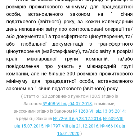
розмірів прожиткового мінімуму для працездатної
особи, встановленого законом на 1 січня
податкового (звітного) року, за кожен календарний
день неподання звіту про контрольовані операції та/
або документації з трансфертного ціноутворення, та/
або глобальної документації з трансфертного
ціноутворення (майстер-файлу), та/або звіту в розрізі
країн міжнародної групи компаній, та/або
повідомлення про участь у міжнародній групі
компаній, але не більше 300 розмірів прожиткового
мінімуму для працездатної особи, встановленого
законом на 1 січня податкового (звітного) року.
( Статтю 120 доповнено пунктом 120.3 згідно із
Законом
№ 408-VII від 04.07.2013
; із змінами,
внесеними згідно із Законом
№ 1260-VII від 13.05.2014
;
в редакції Законів
№ 72-VIII від 28.12.2014
,
№ 609-VIII
від 15.07.2015
,
№ 1797-VIII від 21.12.2016
,
№ 466-IX від
16.01.2020
)