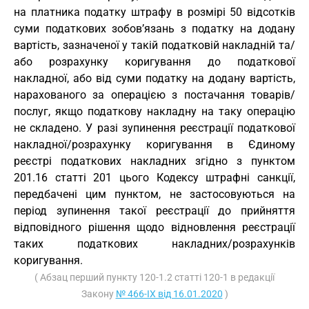
на платника податку штрафу в розмірі 50 відсотків
суми податкових зобов’язань з податку на додану
вартість, зазначеної у такій податковій накладній та/
або розрахунку коригування до податкової
накладної, або від суми податку на додану вартість,
нарахованого за операцією з постачання товарів/
послуг, якщо податкову накладну на таку операцію
не складено. У разі зупинення реєстрації податкової
накладної/розрахунку коригування в Єдиному
реєстрі податкових накладних згідно з пунктом
201.16 статті 201 цього Кодексу штрафні санкції,
передбачені цим пунктом, не застосовуються на
період зупинення такої реєстрації до прийняття
відповідного рішення щодо відновлення реєстрації
таких податкових накладних/розрахунків
коригування.
( Абзац перший пункту 120-1.2 статті 120-1 в редакції
Закону
№ 466-IX від 16.01.2020
)