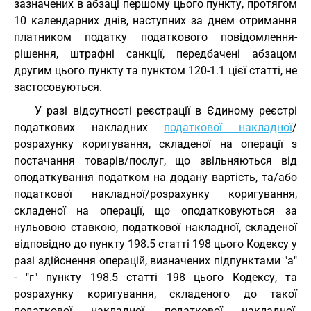
зазначених в абзаці першому цього пункту, протягом
10 календарних днів, наступних за днем отримання
платником податку податкового повідомлення-
рішення, штрафні санкції, передбачені абзацом
другим цього пункту та пунктом 120-1.1 цієї статті, не
застосовуються.
У разі відсутності реєстрації в Єдиному реєстрі
податкових накладних
податкової накладної
/
розрахунку коригування, складеної на операції з
постачання товарів/послуг, що звільняються від
оподаткування податком на додану вартість, та/або
податкової накладної/розрахунку коригування,
складеної на операції, що оподатковуються за
нульовою ставкою, податкової накладної, складеної
відповідно до пункту 198.5 статті 198 цього Кодексу у
разі здійснення операцій, визначених підпунктами "а"
- "г" пункту 198.5 статті 198 цього Кодексу, та
розрахунку коригування, складеного до такої
податкової накладної, податкової накладної,