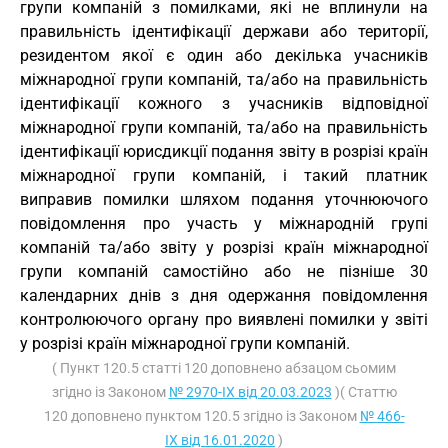
групи компаній з помилками, які не вплинули на
правильність ідентифікації держави або території,
резидентом якої є один або декілька учасників
міжнародної групи компаній, та/або на правильність
ідентифікації кожного з учасників відповідної
міжнародної групи компаній, та/або на правильність
ідентифікації юрисдикції подання звіту в розрізі країн
міжнародної групи компаній, і такий платник
виправив помилки шляхом подання уточнюючого
повідомлення про участь у міжнародній групі
компаній та/або звіту у розрізі країн міжнародної
групи компаній самостійно або не пізніше 30
календарних днів з дня одержання повідомлення
контролюючого органу про виявлені помилки у звіті
у розрізі країн міжнародної групи компаній.
( Пункт 120.5 статті 120 доповнено абзацом сьомим
згідно із Законом
№ 2970-IX від 20.03.2023
)( Статтю
120 доповнено пунктом 120.5 згідно із Законом
№ 466-
IX від 16.01.2020
)