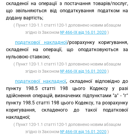
складеної на операції з постачання товарів/послуг,
що звільняються від оподаткування податком на
додану вартість;
( Пункт 120-1.1 статті 120-1 доповнено новим абзацом
згідно із Законом
№ 466-IX від 16.01.2020
)
податкової накладної
/розрахунку коригування,
складеної на операції, що оподатковуються за
нульовою ставкою;
( Пункт 120-1.1 статті 120-1 доповнено новим абзацом
згідно із Законом
№ 466-IX від 16.01.2020
)
податкової накладної
, складеної відповідно до
пункту 198.5 статті 198 цього Кодексу у разі
здійснення операцій, визначених підпунктами "а" - "г"
пункту 198.5 статті 198 цього Кодексу, та розрахунку
коригування, складеного до такої податкової
накладної;
( Пункт 120-1.1 статті 120-1 доповнено новим абзацом
згідно із Законом
№ 466-IX від 16.01.2020
)