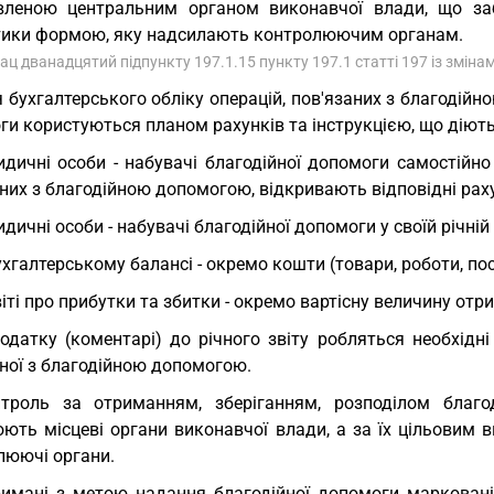
вленою центральним органом виконавчої влади, що за
тики формою, яку надсилають контролюючим органам.
зац дванадцятий підпункту 197.1.15 пункту 197.1 статті 197 із зміна
 бухгалтерського обліку операцій, пов'язаних з благодійн
и користуються планом рахунків та інструкцією, що діють 
дичні особи - набувачі благодійної допомоги самостійно
них з благодійною допомогою, відкривають відповідні рах
дичні особи - набувачі благодійної допомоги у своїй річній
ухгалтерському балансі - окремо кошти (товари, роботи, по
віті про прибутки та збитки - окремо вартісну величину отр
одатку (коментарі) до річного звіту робляться необхідн
ної з благодійною допомогою.
троль за отриманням, зберіганням, розподілом благод
юють місцеві органи виконавчої влади, а за їх цільовим 
люючі органи.
имані з метою надання благодійної допомоги марковані