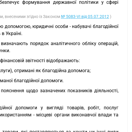
безпечує формування державної політики у сфері
ми, внесеними згідно із Законом
№ 5083-VI від 05.07.2012
)
ою допомогою, юридичні особи - набувачі благодійної
в Україні.
 визначають порядок аналітичного обліку операцій,
унки.
 фінансовій звітності відображають:
слуги), отримані як благодійна допомога;
иманої благодійної допомоги.
і пояснення щодо зазначених показників діяльності,
ійної допомоги у вигляді товарів, робіт, послуг
використанням - місцеві органи виконавчої влади та
 товари, які поставляються за кошти чи інші види