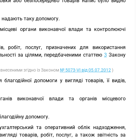
овки або безпосередньо товарів напис було видно
і надають таку допомогу.
ісцеві органи виконавчої влади та контролюючі
, робіт, послуг, призначених для використання
ьності за цілями, передбаченими статтею
3
Закону
, внесеними згідно із Законом
№ 5073-VI від 05.07.2012
)
благодійної допомоги у вигляді товарів, її видів,
ганів виконавчої влади та органів місцевого
благодійну допомогу.
ухгалтерський та оперативний облік надходження,
игляді товарів, робіт, послуг, а також звітність за