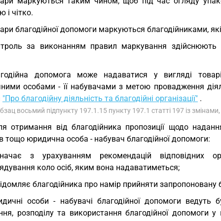
ари маркуються таким чином, щоб під час огляду упак
ю і чітко.
ари благодійної допомоги маркуються благодійниками, як
троль за виконанням правил маркування здійснюють м
годійна допомога може надаватися у вигляді товарів
ними особами - її набувачами з метою провадження діял
и
"Про благодійну діяльність та благодійні організації"
.
Абзац восьмий підпункту 197.1.15 пункту 197.1 статті 197 із змінами
ля отримання від благодійника пропозиції щодо надання 
в тощо юридична особа - набувач благодійної допомоги:
значає з урахуванням рекомендацій відповідних ор
ядування коло осіб, яким вона надаватиметься;
ідомляє благодійника про намір прийняти запропоновану 
дичні особи - набувачі благодійної допомоги ведуть б
ння, розподілу та використання благодійної допомоги у в