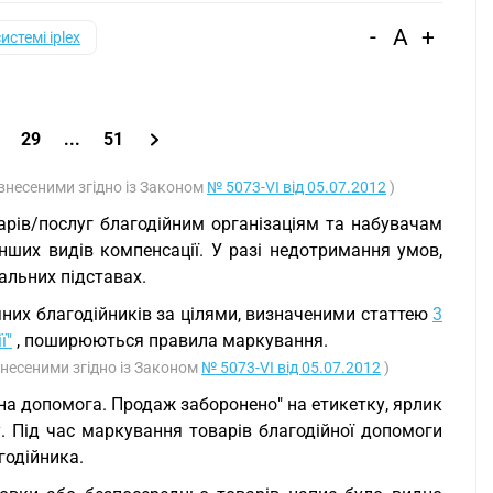
-
A
+
системі iplex
29
...
51
, внесеними згідно із Законом
№ 5073-VI від 05.07.2012
)
арів/послуг благодійним організаціям та набувачам
інших видів компенсації. У разі недотримання умов,
альних підставах.
яних благодійників за цілями, визначеними статтею
3
ї"
, поширюються правила маркування.
 внесеними згідно із Законом
№ 5073-VI від 05.07.2012
)
а допомога. Продаж заборонено" на етикетку, ярлик
 Під час маркування товарів благодійної допомоги
годійника.