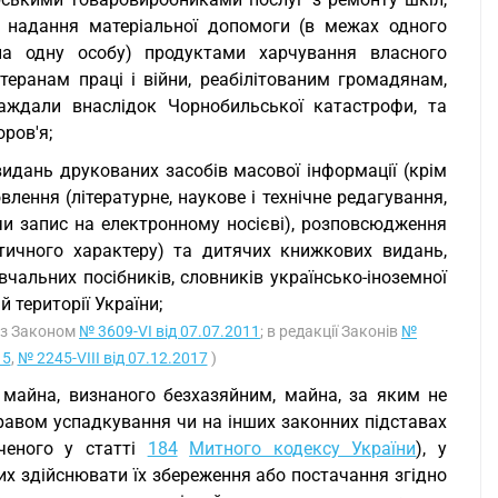
та надання матеріальної допомоги (в межах одного
на одну особу) продуктами харчування власного
теранам праці і війни, реабілітованим громадянам,
раждали внаслідок Чорнобильської катастрофи, та
ров'я;
видань друкованих засобів масової інформації (крім
лення (літературне, наукове і технічне редагування,
 чи запис на електронному носієві), розповсюдження
тичного характеру) та дитячих книжкових видань,
вчальних посібників, словників українсько-іноземної
 території України;
 із Законом
№ 3609-VI від 07.07.2011
; в редакції Законів
№
15
,
№ 2245-VIII від 07.12.2017
)
в, майна, визнаного безхазяйним, майна, за яким не
правом успадкування чи на інших законних підставах
ченого у статті
184
Митного кодексу України
), у
х здійснювати їх збереження або постачання згідно