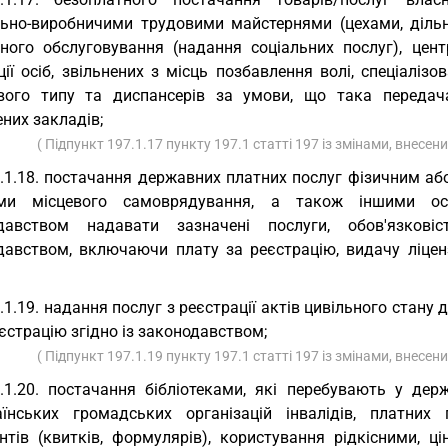
льно-виробничими трудовими майстернями (цехами, дільни
ьного обслуговування (надання соціальних послуг), центр
ії осіб, звільнених з місць позбавлення волі, спеціаліз
вого типу та диспансерів за умови, що така передач
них закладів;
( Підпункт 197.1.17 пункту 197.1 статті 197 із змінами, внесен
.1.18. постачання державних платних послуг фізичним а
ами місцевого самоврядування, а також іншими о
давством надавати зазначені послуги, обов'язкові
давством, включаючи плату за реєстрацію, видачу ліцензі
.1.19. надання послуг з реєстрації актів цивільного ста
єстрацію згідно із законодавством;
( Підпункт 197.1.19 пункту 197.1 статті 197 із змінами, внесен
.1.20. постачання бібліотеками, які перебувають у дер
аїнських громадських організацій інвалідів, платних
нтів (квитків, формулярів), користування рідкісними, ц