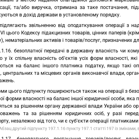
сації, та/або виручка, отримана за таке постачання, пі
куються в дохід держави в установленому порядку.
підлягають звільненню від оподаткування операції з на
 VI цього Кодексу підакцизних товарів, цінних паперів (крі
), нематеріальних активів і товарів/послуг, призначених д
.1.16. безоплатної передачі в державну власність чи кому
о у їх спільну власність об'єктів усіх форм власності, я
ються на баланс іншого платника податку, якщо такі опе
, центральних та місцевих органів виконавчої влади, орг
ажень.
ми цього підпункту поширюються також на операції з безоп
ої форми власності на баланс іншої юридичної особи, яка 
яться за рішенням органу державної влади України або о
новажень та за рішенням юридичних осіб, у разі переда
рту, незалежно від того, чи є суб'єкти операції платниками
 Абзац другий підпункту 197.1.16 пункту 197.1 статті 197 із змінами,
7.1.17. безоплатного постачання товарів/послуг вла