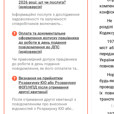
2026 році: шт чи послуга?
компен
(аудіоверсія)
конфіс
Інформаційні послуги з дослідження
задоволеності та залученості
Не 
співробітників включають
розділі
підготовку дослідного
повідомлення, проведення
Кодексу
Оплата та документальне
опитування через EngageQ та
оформлення допуску працівника
197
електронну пошту, підтримку
до роботи в день подання
учасників і передачу результатів. Яку
повідомлення до ДПС
міст аб
одиницю виміру коректніше
(аудіоверсія)
переда
застосовувати — «шт» чи «послуга»?
Чи правомірний допуск працівника
України
до роботи в день подання
повнов
повідомлення, як його оплатити та
зафіксувати?
Нор
Визнання не прийнятим
будь-як
Розрахунку ЮО або Розрахунку
провод
ФОП/НПД після отримання
другої квитанції
їх пов
транспо
Після отримання другої квитанції з
повідомленням про внесення
(
відомостей з Розрахунку ЮО або
Розрахунку ФОП/НПД до Реєстру
19