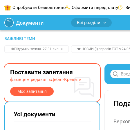
Спробувати безкоштовно
Оформити передплату
Ви
Документи
Всі розділи
ВАЖЛИВІ ТЕМИ
🔉Підсумки тижня. 27-31 липня
💔 НОВИЙ (!) перелік ТОТ з 24.06
Поставити запитання
фахівцям редакції «Дебет-Кредит»
Моє запитання
Пода
Усі документи
Верхов