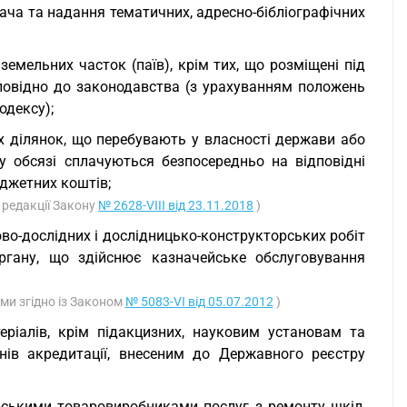
ача та надання тематичних, адресно-бібліографічних
земельних часток (паїв), крім тих, що розміщені під
повідно до законодавства (з урахуванням положень
одексу);
х ділянок, що перебувають у власності держави або
у обсязі сплачуються безпосередньо на відповідні
джетних коштів;
в редакції Закону
№ 2628-VIII від 23.11.2018
)
во-дослідних і дослідницько-конструкторських робіт
ргану, що здійснює казначейське обслуговування
ими згідно із Законом
№ 5083-VI від 05.07.2012
)
теріалів, крім підакцизних, науковим установам та
нів акредитації, внесеним до Державного реєстру
дарськими товаровиробниками послуг з ремонту шкіл,