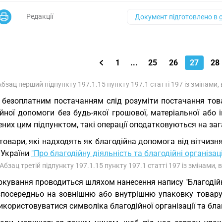
Редакції
Документ підготовлено в
1
...
25
26
27
28
Абзац перший підпункту 197.1.15 пункту 197.1 статті 197 із змінами
 безоплатним постачанням слід розуміти постачання тов
йної допомоги без будь-якої грошової, матеріальної або 
них цим підпунктом, такі операції оподатковуються на заг
товари, які надходять як благодійна допомога від вітчизн
 України
"Про благодійну діяльність та благодійні організаці
 Абзац третій підпункту 197.1.15 пункту 197.1 статті 197 із змінами,
кування проводиться шляхом нанесення напису "Благодійн
зпосередньо на зовнішню або внутрішню упаковку товару.
користовуватися символіка благодійної організації та бла