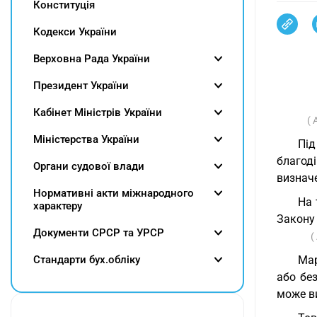
Конституція
Кодекси України
Верховна Рада України
Президент України
Кабінет Міністрів України
( 
Міністерства України
Під
благоді
Органи судової влади
визначе
Нормативні акти міжнародного
На 
характеру
Закону
Документи СРСР та УРСР
(
Cтандарти бух.обліку
Мар
або бе
може ви