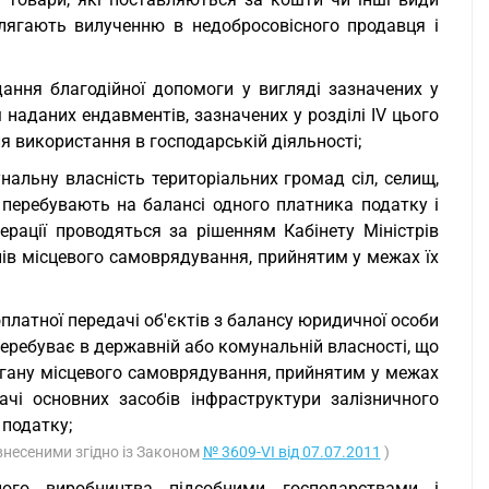
длягають вилученню в недобросовісного продавця і
дання благодійної допомоги у вигляді зазначених у
м наданих ендавментів, зазначених у розділі IV цього
ля використання в господарській діяльності;
нальну власність територіальних громад сіл, селищ,
кі перебувають на балансі одного платника податку і
рації проводяться за рішенням Кабінету Міністрів
анів місцевого самоврядування, прийнятим у межах їх
латної передачі об'єктів з балансу юридичної особи
перебуває в державній або комунальній власності, що
ргану місцевого самоврядування, прийнятим у межах
чі основних засобів інфраструктури залізничного
 податку;
 внесеними згідно із Законом
№ 3609-VI від 07.07.2011
)
сного виробництва підсобними господарствами і