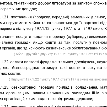
ентом), тематичного добору літератури за запитом спожив
ографічних довідок;
.1.21. постачання (продажу, передачі) земельних ділянок, 
ами нерухомого майна та включаються до їх вартості від
першого підпункту 197.1.13 пункту 197.1 статті 197 цього К
тачання послуг з надання в оренду (суборенду) земельни
ріальної громади, якщо кошти за такі послуги у повном
и органів, що здійснюють казначейське обслуговування бю
( Абзац другий підпункту 197.1.21 пункту 197.1 статті 197 
.1.22. оплати вартості фундаментальних досліджень, науко
, яка безпосередньо отримує такі кошти з рахунка о
них коштів;
( Підпункт 197.1.22 пункту 197.1 статті 197 із змінами, внесен
.1.23. безкоштовної передачі приладів, обладнання, ма
им організаціям, вищим навчальним закладам III-IV рів
х організацій, яким надається підтримка держави;
.1.24. постачання в сільській місцевості сільськогоспо