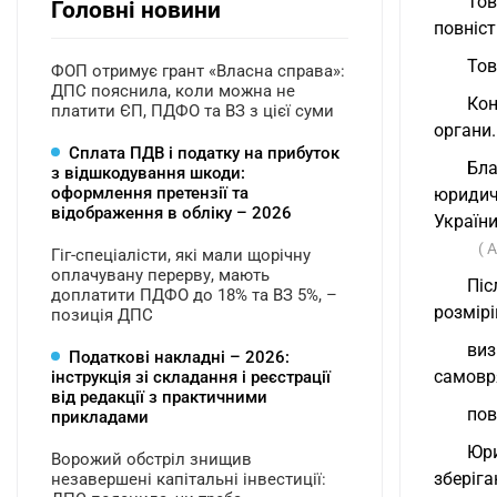
Тов
Головні новини
повніст
Тов
ФОП отримує грант «Власна справа»:
ДПС пояснила, коли можна не
Кон
платити ЄП, ПДФО та ВЗ з цієї суми
органи.
Сплата ПДВ і податку на прибуток
Бла
з відшкодування шкоди:
оформлення претензії та
юридич
відображення в обліку – 2026
Україн
( 
Гіг-спеціалісти, які мали щорічну
оплачувану перерву, мають
Піс
доплатити ПДФО до 18% та ВЗ 5%, –
розмірі
позиція ДПС
ви
Податкові накладні – 2026:
самовр
інструкція зі складання і реєстрації
від редакції з практичними
пов
прикладами
Юри
Ворожий обстріл знищив
зберіга
незавершені капітальні інвестиції: