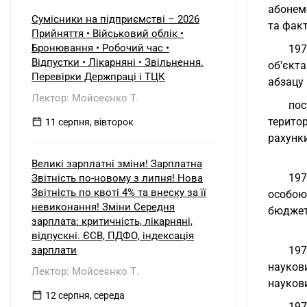
встановило його замість
абонем
несправного. Як відобразити ці
Сумісники на підприємстві – 2026
та факт
операції в бухобліку та які
Прийняття • Військовий облік •
виникають наслідки з ПДВ?
Бронювання • Робочий час •
197
Відпустки • Лікарняні • Звільнення.
об'єкт
Перевірки Держпраці і ТЦК
абзацу 
Лектор: Мойсеєнко Т.
пос
терито
11 серпня, вівторок
рахунк
Великі зарплатні зміни! Зарплатна
197
Звітність по-новому з липня! Нова
Звітність по квоті 4% та внеску за її
особою
невиконання! Зміни Середня
бюджет
зарплата: критичність, лікарняні,
відпускні. ЄСВ, ПДФО, індексація
зарплати
197
науков
Лектор: Мойсеєнко Т.
наукови
12 серпня, середа
197