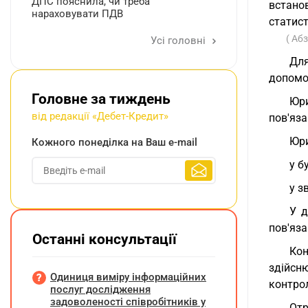
ДПС пояснила, чи треба
встано
нараховувати ПДВ
статис
( Аб
Усі головні
Для
допомог
Головне за тиждень
Юри
від редакції «Дебет-Кредит»
пов'яза
Юри
Кожного понеділка на Ваш e-mail
у б
у з
У д
пов'яза
Останні консультації
Кон
здійсн
Одиниця виміру інформаційних
контро
послуг дослідження
задоволеності співробітників у
Отр