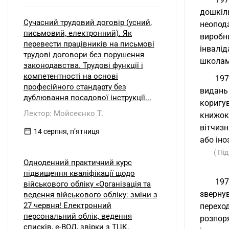
дошкіл
Сучасний трудовий договір (усний,
неопод
письмовий, електронний). Як
виробн
перевести працівників на письмові
інвалі
трудові договори без порушення
школам
законодавства. Трудові функції і
компетентності на основі
197
професійного стандарту без
видань 
дублювання посадової інструкції...
коригу
Лектор: Мойсеєнко Т.
книжок
вітчизн
14 серпня, пʼятниця
або іно
( Пі
Одноденний практичний курс
підвищення кваліфікації щодо
197
військового обліку «Організація та
звернув
ведення військового обліку: зміни з
27 червня! Електронний
перехо
персональний облік, ведення
розпор
списків, е-ВОД, звірки з ТЦК,