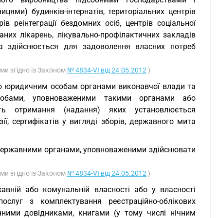
цями) будинків-інтернатів, територіальних центрів
ів реінтеграції бездомних осіб, центрів соціальної
ованих лікарень, лікувально-профілактичних закладів
а здійснюється для задоволення власних потреб
ими згідно із Законом
№ 4834-VI від 24.05.2012
)
бо юридичним особам органами виконавчої влади та
собами, уповноваженими такими органами або
сть отримання (надання) яких установлюється
ї, сертифікатів у вигляді зборів, державного мита
ну державними органами, уповноваженими здійснювати
ими згідно із Законом
№ 4834-VI від 24.05.2012
)
жавній або комунальній власності або у власності
 послуг з комплектування реєстраційно-облікових
інними довідниками, книгами (у тому числі нічним