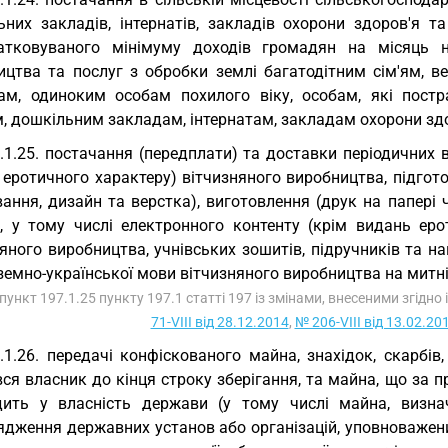
ьних закладів, інтернатів, закладів охорони здоров'я 
атковуваного мінімуму доходів громадян на місяць 
ицтва та послуг з обробки землі багатодітним сім'ям, ве
дам, одиноким особам похилого віку, особам, які пост
, дошкільним закладам, інтернатам, закладам охорони здо
.1.25. постачання (передплати) та доставки періодичних 
еротичного характеру) вітчизняного виробництва, підготов
вання, дизайн та верстка), виготовлення (друк на папері
, у тому числі електронного контенту (крім видань еро
яного виробництва, учнівських зошитів, підручників та на
земно-української мови вітчизняного виробництва на митній
дпункт 197.1.25 пункту 197.1 статті 197 із змінами, внесеними згідно
71-VIII від 28.12.2014
,
№ 206-VIII від 13.02.20
.1.26. передачі конфіскованого майна, знахідок, скарбі
ся власник до кінця строку зберігання, та майна, що за 
дить у власність держави (у тому числі майна, визна
ядження державних установ або організацій, уповноважени