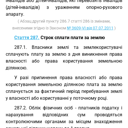
інвалідів або дітей-інвалідів, які перевозять інвалідів
(дітей-інвалідів) з ураженням опорно-рухового
апарату.
( Абзац другий пункту 286.7 статті 286 із змінами,
внесеними згідно із Законом
№ 3609-VI від 07.07.2011
)
Стаття 287.
Строк сплати плати за землю
287.1. Власники землі та землекористувачі
сплачують плату за землю з дня виникнення права
власності або права користування земельною
ділянкою.
У разі припинення права власності або права
користування земельною ділянкою плата за землю
сплачується за фактичний період перебування землі
у власності або користуванні у поточному році.
287.2. Облік фізичних осіб - платників податку і
нарахування відповідних сум проводяться
контролюючими органами за місцем знаходження