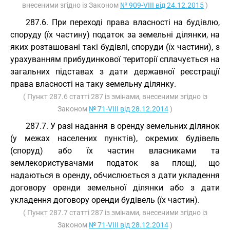
внесеними згідно із Законом
№ 909-VIII від 24.12.2015
)
287.6. При переході права власності на будівлю,
споруду (їх частину) податок за земельні ділянки, на
яких розташовані такі будівлі, споруди (їх частини), з
урахуванням прибудинкової території сплачується на
загальних підставах з дати державної реєстрації
права власності на таку земельну ділянку.
( Пункт 287.6 статті 287 із змінами, внесеними згідно із
Законом
№ 71-VIII від 28.12.2014
)
287.7. У разі надання в оренду земельних ділянок
(у межах населених пунктів), окремих будівель
(споруд) або їх частин власниками та
землекористувачами податок за площі, що
надаються в оренду, обчислюється з дати укладення
договору оренди земельної ділянки або з дати
укладення договору оренди будівель (їх частин).
( Пункт 287.7 статті 287 із змінами, внесеними згідно із
Законом
№ 71-VIII від 28.12.2014
)