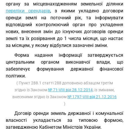
органу за місцезнаходженням земельної ділянки
переліки орендарів
, з якими укладено договори
оренди землі на поточний рік, та інформувати
відповідний контролюючий орган про укладення
нових, внесення змін до існуючих договорів оренди
землі та їх розірвання до 1 числа місяця, що настає
за місяцем, у якому відбулися зазначені зміни.
Форма надання інформації затверджується
центральним органом виконавчої влади, що
забезпечує формування державної фінансової
політики.
( Пункт 288.1 статті 288 доповнено абзацом третім
згідно із Законом
№ 71-VIII від 28.12.2014
; із змінами,
внесеними згідно із Законом
№ 1797-VIII від 21.12.2016
)
Договір оренди земель державної і комунальної
власності укладається за типовою формою,
затвердженою Кабінетом Міністрів України.