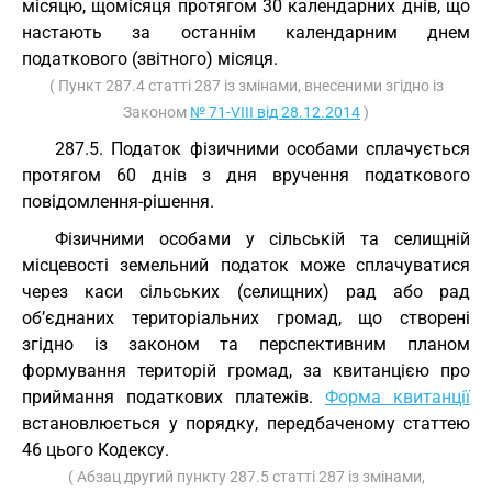
місяцю, щомісяця протягом 30 календарних днів, що
настають за останнім календарним днем
податкового (звітного) місяця.
( Пункт 287.4 статті 287 із змінами, внесеними згідно із
Законом
№ 71-VIII від 28.12.2014
)
287.5. Податок фізичними особами сплачується
протягом 60 днів з дня вручення податкового
повідомлення-рішення.
Фізичними особами у сільській та селищній
місцевості земельний податок може сплачуватися
через каси сільських (селищних) рад або рад
об’єднаних територіальних громад, що створені
згідно із законом та перспективним планом
формування територій громад, за квитанцією про
приймання податкових платежів.
Форма квитанції
встановлюється у порядку, передбаченому статтею
46 цього Кодексу.
( Абзац другий пункту 287.5 статті 287 із змінами,