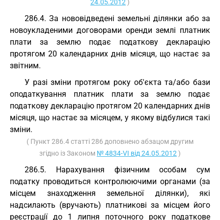
24.05.2012
)
286.4. За нововідведені земельні ділянки або за
новоукладеними договорами оренди землі платник
плати за землю подає податкову декларацію
протягом 20 календарних днів місяця, що настає за
звітним.
У разі зміни протягом року об'єкта та/або бази
оподаткування платник плати за землю подає
податкову декларацію протягом 20 календарних днів
місяця, що настає за місяцем, у якому відбулися такі
зміни.
( Пункт 286.4 статті 286 доповнено абзацом другим
згідно із Законом
№ 4834-VI від 24.05.2012
)
286.5. Нарахування фізичним особам сум
податку проводиться контролюючими органами (за
місцем знаходження земельної ділянки), які
надсилають (вручають) платникові за місцем його
реєстрації до 1 липня поточного року податкове