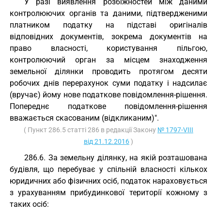
У разі виявлення розбіжностей між даними
контролюючих органів та даними, підтвердженими
платником податку на підставі оригіналів
відповідних документів, зокрема документів на
право власності, користування пільгою,
контролюючий орган за місцем знаходження
земельної ділянки проводить протягом десяти
робочих днів перерахунок суми податку і надсилає
(вручає) йому нове податкове повідомлення-рішення.
Попереднє податкове повідомлення-рішення
вважається скасованим (відкликаним)".
( Пункт 286.5 статті 286 в редакції Закону
№ 1797-VIII
від 21.12.2016
)
286.6. За земельну ділянку, на якій розташована
будівля, що перебуває у спільній власності кількох
юридичних або фізичних осіб, податок нараховується
з урахуванням прибудинкової території кожному з
таких осіб: