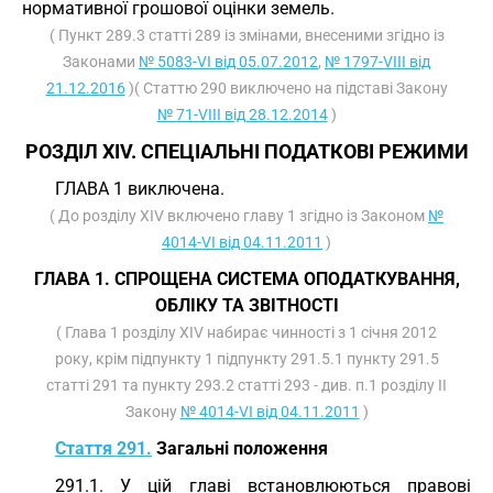
нормативної грошової оцінки земель.
( Пункт 289.3 статті 289 із змінами, внесеними згідно із
Законами
№ 5083-VI від 05.07.2012
,
№ 1797-VIII від
21.12.2016
)( Статтю 290 виключено на підставі Закону
№ 71-VIII від 28.12.2014
)
РОЗДІЛ XIV. СПЕЦІАЛЬНІ ПОДАТКОВІ РЕЖИМИ
ГЛAВА 1 виключена.
( До розділу XIV включено главу 1 згідно із Законом
№
4014-VI від 04.11.2011
)
ГЛАВА 1. СПРОЩЕНА СИСТЕМА ОПОДАТКУВАННЯ,
ОБЛІКУ ТА ЗВІТНОСТІ
( Глава 1 розділу XIV набирає чинності з 1 січня 2012
року, крім підпункту 1 підпункту 291.5.1 пункту 291.5
статті 291 та пункту 293.2 статті 293 - див. п.1 розділу II
Закону
№ 4014-VI від 04.11.2011
)
Стаття 291.
Загальні положення
291.1. У цій главі встановлюються правові