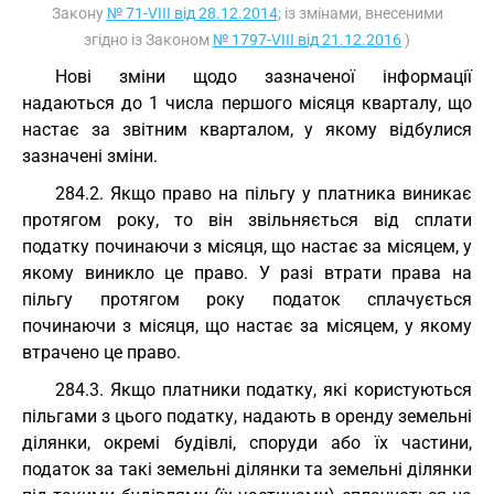
Закону
№ 71-VIII від 28.12.2014
; із змінами, внесеними
згідно із Законом
№ 1797-VIII від 21.12.2016
)
Нові зміни щодо зазначеної інформації
надаються до 1 числа першого місяця кварталу, що
настає за звітним кварталом, у якому відбулися
зазначені зміни.
284.2. Якщо право на пільгу у платника виникає
протягом року, то він звільняється від сплати
податку починаючи з місяця, що настає за місяцем, у
якому виникло це право. У разі втрати права на
пільгу протягом року податок сплачується
починаючи з місяця, що настає за місяцем, у якому
втрачено це право.
284.3. Якщо платники податку, які користуються
пільгами з цього податку, надають в оренду земельні
ділянки, окремі будівлі, споруди або їх частини,
податок за такі земельні ділянки та земельні ділянки