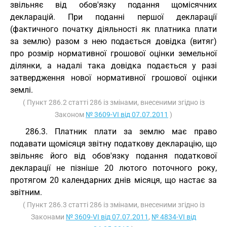
звільняє від обов'язку подання щомісячних
декларацій. При поданні першої декларації
(фактичного початку діяльності як платника плати
за землю) разом з нею подається довідка (витяг)
про розмір нормативної грошової оцінки земельної
ділянки, а надалі така довідка подається у разі
затвердження нової нормативної грошової оцінки
землі.
( Пункт 286.2 статті 286 із змінами, внесеними згідно із
Законом
№ 3609-VI від 07.07.2011
)
286.3. Платник плати за землю має право
подавати щомісяця звітну податкову декларацію, що
звільняє його від обов'язку подання податкової
декларації не пізніше 20 лютого поточного року,
протягом 20 календарних днів місяця, що настає за
звітним.
( Пункт 286.3 статті 286 із змінами, внесеними згідно із
Законами
№ 3609-VI від 07.07.2011
,
№ 4834-VI від