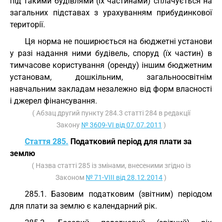
під такими будівлями (їх частинами) сплачується на
загальних підставах з урахуванням прибудинкової
території.
Ця норма не поширюється на бюджетні установи
у разі надання ними будівель, споруд (їх частин) в
тимчасове користування (оренду) іншим бюджетним
установам, дошкільним, загальноосвітнім
навчальним закладам незалежно від форм власності
і джерел фінансування.
( Абзац другий пункту 284.3 статті 284 в редакції
Закону
№ 3609-VI від 07.07.2011
)
Стаття 285.
Податковий період для плати за
землю
( Назва статті 285 із змінами, внесеними згідно із
Законом
№ 71-VIII від 28.12.2014
)
285.1. Базовим податковим (звітним) періодом
для плати за землю є календарний рік.