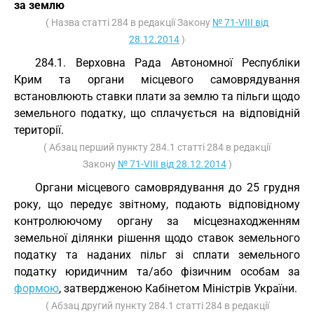
за землю
( Назва статті 284 в редакції Закону
№ 71-VIII від
28.12.2014
)
284.1. Верховна Рада Автономної Республіки
Крим та органи місцевого самоврядування
встановлюють ставки плати за землю та пільги щодо
земельного податку, що сплачується на відповідній
території.
( Абзац перший пункту 284.1 статті 284 в редакції
Закону
№ 71-VIII від 28.12.2014
)
Органи місцевого самоврядування до 25 грудня
року, що передує звітному, подають відповідному
контролюючому органу за місцезнаходженням
земельної ділянки рішення щодо ставок земельного
податку та наданих пільг зі сплати земельного
податку юридичним та/або фізичним особам за
формою
, затвердженою Кабінетом Міністрів України.
( Абзац другий пункту 284.1 статті 284 в редакції