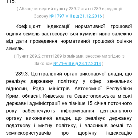
115.
( Абзац четвертий пункту 289.2 статті 289 в редакції
Закону
№ 1797-VIII від 21.12.2016
)
Коефіцієнт індексації нормативної грошової
оцінки земель застосовується кумулятивно залежно
від дати проведення нормативної грошової оцінки
земель.
( Пункт 289.2 статті 289 із змінами, внесеними згідно із
Законом
№ 71-VIII від 28.12.2014
)
289.3. Центральний орган виконавчої влади, що
реалізує державну політику у сфері земельних
відносин, Рада міністрів Автономної Республіки
Крим, обласні, Київська та Севастопольська міські
державні адміністрації не пізніше 15 січня поточного
року забезпечують інформування центрального
органу виконавчої влади, що реалізує державну
податкову і митну політику, і власників землі та
землекористувачів про щорічну індексацію