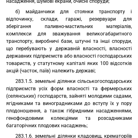
насадження, шумові екрани, очисні споруди;
б) майданчики для стоянки транспорту і
відпочинку, склади, гаражі, резервуари для
зберігання паливно-мастильних матеріалів,
комплекси для зважування великогабаритного
транспорту, виробничі бази, штучні та інші споруди,
що перебувають у державній власності, власності
державних підприємств або власності господарських
товариств, у статутному капіталі яких 100 відсотків
акцій (часток, паїв) належить державі;
283.1.5. земельні ділянки сільськогосподарських
підприємств усіх форм власності та фермерських
(селянських) господарств, зайняті молодими садами,
ягідниками та виноградниками до вступу їх у пору
плодоношення, а також гібридними насадженнями,
генофондовими колекціями та розсадниками
багаторічних плодових насаджень;
283.1.6. земельні ділянки кладовищ, крематоріїв