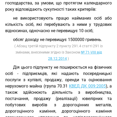
господарства, за умови, що протягом календарного
року відповідають сукупності таких критеріїв:
не використовують працю найманих осіб або
кількість осіб, які перебувають з ними у трудових
відносинах, одночасно не перевищує 10 осіб;
обсяг доходу не перевищує 1500000 гривень.
( Абзац третій підпункту 2 пункту 291.4 статті 291 із
змінами, внесеними згідно із Законом
№ 71-VIII від
28.12.2014
)
Дія цього підпункту не поширюється на фізичних
осіб - підприємців, які надають посередницькі
послуги з купівлі, продажу, оренди та оцінювання
нерухомого майна (група 70.31
КВЕД ДК 009:2005
), а
також здійснюють діяльність з виробництва,
постачання, продажу (реалізації) ювелірних та
побутових виробів з дорогоцінних металів,
дорогоцінного каміння, дорогоцінного каміння