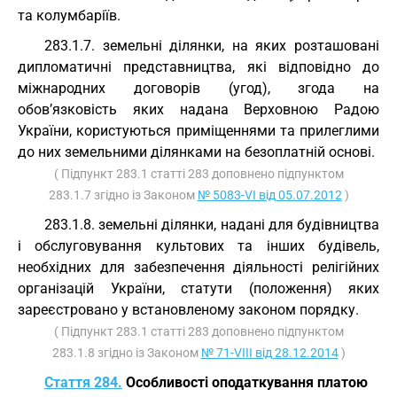
та колумбаріїв.
283.1.7. земельні ділянки, на яких розташовані
дипломатичні представництва, які відповідно до
міжнародних договорів (угод), згода на
обов’язковість яких надана Верховною Радою
України, користуються приміщеннями та прилеглими
до них земельними ділянками на безоплатній основі.
( Підпункт 283.1 статті 283 доповнено підпунктом
283.1.7 згідно із Законом
№ 5083-VI від 05.07.2012
)
283.1.8. земельні ділянки, надані для будівництва
і обслуговування культових та інших будівель,
необхідних для забезпечення діяльності релігійних
організацій України, статути (положення) яких
зареєстровано у встановленому законом порядку.
( Підпункт 283.1 статті 283 доповнено підпунктом
283.1.8 згідно із Законом
№ 71-VIII від 28.12.2014
)
Стаття 284.
Особливості оподаткування платою