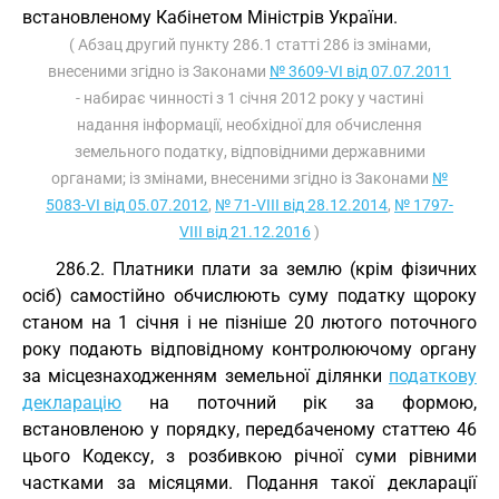
встановленому Кабінетом Міністрів України.
( Абзац другий пункту 286.1 статті 286 із змінами,
внесеними згідно із Законами
№ 3609-VI від 07.07.2011
- набирає чинності з 1 січня 2012 року у частині
надання інформації, необхідної для обчислення
земельного податку, відповідними державними
органами; із змінами, внесеними згідно із Законами
№
5083-VI від 05.07.2012
,
№ 71-VIII від 28.12.2014
,
№ 1797-
VIII від 21.12.2016
)
286.2. Платники плати за землю (крім фізичних
осіб) самостійно обчислюють суму податку щороку
станом на 1 січня і не пізніше 20 лютого поточного
року подають відповідному контролюючому органу
за місцезнаходженням земельної ділянки
податкову
декларацію
на поточний рік за формою,
встановленою у порядку, передбаченому статтею 46
цього Кодексу, з розбивкою річної суми рівними
частками за місяцями. Подання такої декларації