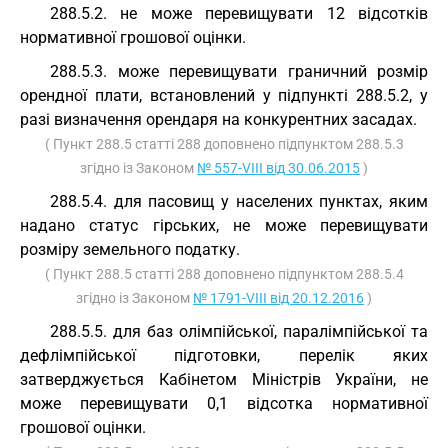
288.5.2. не може перевищувати 12 відсотків
нормативної грошової оцінки.
288.5.3. може перевищувати граничний розмір
орендної плати, встановлений у підпункті 288.5.2, у
разі визначення орендаря на конкурентних засадах.
( Пункт 288.5 статті 288 доповнено підпунктом 288.5.3
згідно із Законом
№ 557-VIII від 30.06.2015
)
288.5.4. для пасовищ у населених пунктах, яким
надано статус гірських, не може перевищувати
розміру земельного податку.
( Пункт 288.5 статті 288 доповнено підпунктом 288.5.4
згідно із Законом
№ 1791-VIII від 20.12.2016
)
288.5.5. для баз олімпійської, паралімпійської та
дефлімпійської підготовки, перелік яких
затверджується Кабінетом Міністрів України, не
може перевищувати 0,1 відсотка нормативної
грошової оцінки.