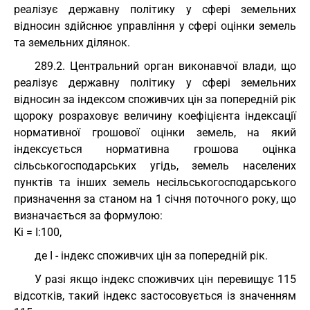
реалізує державну політику у сфері земельних
відносин здійснює управління у сфері оцінки земель
та земельних ділянок.
289.2. Центральний орган виконавчої влади, що
реалізує державну політику у сфері земельних
відносин за індексом споживчих цін за попередній рік
щороку розраховує величину коефіцієнта індексації
нормативної грошової оцінки земель, на який
індексується нормативна грошова оцінка
сільськогосподарських угідь, земель населених
пунктів та інших земель несільськогосподарського
призначення за станом на 1 січня поточного року, що
визначається за формулою:
Кi = І:100,
де І - індекс споживчих цін за попередній рік.
У разі якщо індекс споживчих цін перевищує 115
відсотків, такий індекс застосовується із значенням