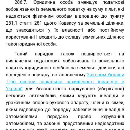
286.7. Юридична особа зменшує податкові
зобов'язання із земельного податку на суму пільг, які
надаються фізичним особам відповідно до пункту
281.1 статті 281 цього Кодексу за земельні ділянки,
що знаходяться у їх власності або постійному
користуванні і входять до складу земельних ділянок
такої юридичної особи.
Такий порядок також поширюється на
визначення податкових зобов'язань із земельного
податку юридичною особою за земельні ділянки, які
відведені в порядку, встановленому
Законом України
"Про основи соціальної захищеності інвалідів в
Україні"
для безоплатного паркування (зберігання)
легкових автомобілів, якими керують інваліди з
ураженням опорно-рухового апарату, члени їх сімей,
яким відповідно до порядку забезпечення інвалідів
автомобілями передано право керування
автомобілем, та законні представники недієздатних