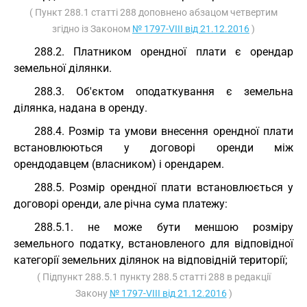
( Пункт 288.1 статті 288 доповнено абзацом четвертим
згідно із Законом
№ 1797-VIII від 21.12.2016
)
288.2. Платником орендної плати є орендар
земельної ділянки.
288.3. Об'єктом оподаткування є земельна
ділянка, надана в оренду.
288.4. Розмір та умови внесення орендної плати
встановлюються у договорі оренди між
орендодавцем (власником) і орендарем.
288.5. Розмір орендної плати встановлюється у
договорі оренди, але річна сума платежу:
288.5.1. не може бути меншою розміру
земельного податку, встановленого для відповідної
категорії земельних ділянок на відповідній території;
( Підпункт 288.5.1 пункту 288.5 статті 288 в редакції
Закону
№ 1797-VIII від 21.12.2016
)