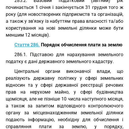
285.2. Базовий податковий (звітний) рік
починається 1 січня і закінчується 31 грудня того ж
року (для новостворених підприємств та організацій,
а також у зв'язку із набуттям права власності та/або
користування на нові земельні ділянки може бути
меншим 12 місяців).
Стаття 286.
Порядок обчислення плати за землю
286.1. Підставою для нарахування земельного
податку є дані державного земельного кадастру.
Центральні органи виконавчої влади, що
реалізують державну політику у сфері земельних
відносин та у сфері державної реєстрації речових
прав на нерухоме майно, у сфері будівництва
щомісяця, але не пізніше 10 числа наступного місяця,
а також за запитом відповідного контролюючого
органу за місцезнаходженням земельної ділянки
подають інформацію, необхідну для обчислення і
справляння плати за землю, у порядку,