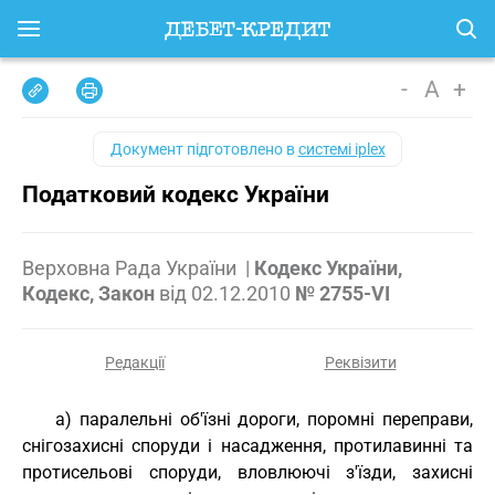
-
A
+
Документ підготовлено в
системі iplex
Податковий кодекс України
Верховна Рада України
|
Кодекс України,
Кодекс, Закон
від
02.12.2010
№ 2755-VI
Редакції
Реквізити
а) паралельні об'їзні дороги, поромні переправи,
снігозахисні споруди і насадження, протилавинні та
протисельові споруди, вловлюючі з'їзди, захисні