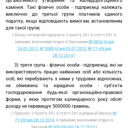
органогенного утворення та напівдорогоцінного
каміння. Такі фізичні особи - підприємці належать
виключно до третьої групи платників єдиного
податку, якщо відповідають вимогам, встановленим
для такої групи;
( Абзац четвертий підпункту 2 пункту 291.4 статті 291 із
змінами, внесеними згідно із Законами
№ 4834-VI від
24.05.2012
,
№ 5083-VI від 05.07.2012
,
№ 71-VIII від
28.12.2014
)
3) третя група - фізичні особи - підприємці, які не
використовують працю найманих осіб або кількість
осіб, які перебувають з ними у трудових відносинах,
не обмежена та юридичні особи - суб'єкти
господарювання будь-якої організаційно-правової
форми, у яких протягом календарного року обсяг
доходу не перевищує 5000000 гривень;
( Підпункт 3 пункту 291.4 статті 291 в редакції Закону
№
71-VIII від 28.12.2014
; із змінами, внесеними згідно із
Законом
№ 909-VIII від 24.12.2015
)