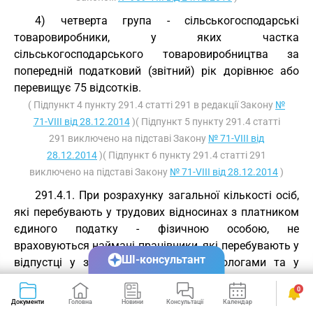
4) четверта група - сільськогосподарські
товаровиробники, у яких частка
сільськогосподарського товаровиробництва за
попередній податковий (звітний) рік дорівнює або
перевищує 75 відсотків.
( Підпункт 4 пункту 291.4 статті 291 в редакції Закону
№
71-VIII від 28.12.2014
)( Підпункт 5 пункту 291.4 статті
291 виключено на підставі Закону
№ 71-VIII від
28.12.2014
)( Підпункт 6 пункту 291.4 статті 291
виключено на підставі Закону
№ 71-VIII від 28.12.2014
)
291.4.1. При розрахунку загальної кількості осіб,
які перебувають у трудових відносинах з платником
єдиного податку - фізичною особою, не
враховуються наймані працівники, які перебувають у
ШІ-консультант
відпустці у зв'язку з вагітністю і пологами та у
відпустці по догляду за дитиною до досягнення нею
0
передбаченого законодавством віку, а також
Документи
Головна
Новини
Консультації
Календар
Сервіси
працівники, призвані на військову службу під час