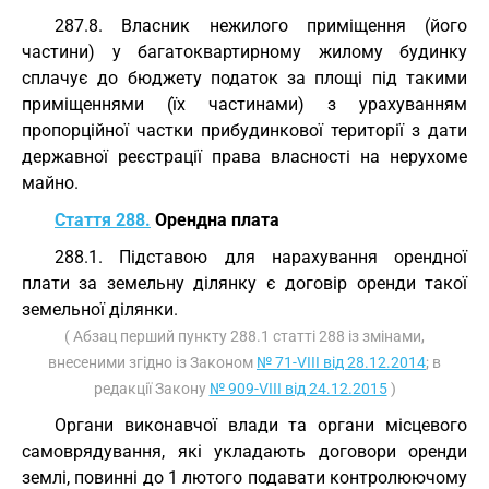
287.8. Власник нежилого приміщення (його
частини) у багатоквартирному жилому будинку
сплачує до бюджету податок за площі під такими
приміщеннями (їх частинами) з урахуванням
пропорційної частки прибудинкової території з дати
державної реєстрації права власності на нерухоме
майно.
Стаття 288.
Орендна плата
288.1. Підставою для нарахування орендної
плати за земельну ділянку є договір оренди такої
земельної ділянки.
( Абзац перший пункту 288.1 статті 288 із змінами,
внесеними згідно із Законом
№ 71-VIII від 28.12.2014
; в
редакції Закону
№ 909-VIII від 24.12.2015
)
Органи виконавчої влади та органи місцевого
самоврядування, які укладають договори оренди
землі, повинні до 1 лютого подавати контролюючому