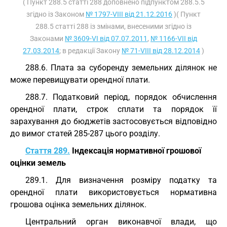
( Пункт 288.5 статті 288 доповнено підпунктом 288.5.5
згідно із Законом
№ 1797-VIII від 21.12.2016
)( Пункт
288.5 статті 288 із змінами, внесеними згідно із
Законами
№ 3609-VI від 07.07.2011
,
№ 1166-VII від
27.03.2014
; в редакції Закону
№ 71-VIII від 28.12.2014
)
288.6. Плата за суборенду земельних ділянок не
може перевищувати орендної плати.
288.7. Податковий період, порядок обчислення
орендної плати, строк сплати та порядок її
зарахування до бюджетів застосовується відповідно
до вимог статей 285-287 цього розділу.
Стаття 289.
Індексація нормативної грошової
оцінки земель
289.1. Для визначення розміру податку та
орендної плати використовується нормативна
грошова оцінка земельних ділянок.
Центральний орган виконавчої влади, що