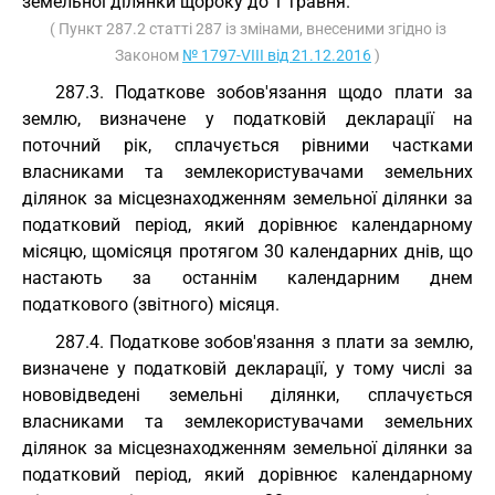
земельної ділянки щороку до 1 травня.
( Пункт 287.2 статті 287 із змінами, внесеними згідно із
Законом
№ 1797-VIII від 21.12.2016
)
287.3. Податкове зобов'язання щодо плати за
землю, визначене у податковій декларації на
поточний рік, сплачується рівними частками
власниками та землекористувачами земельних
ділянок за місцезнаходженням земельної ділянки за
податковий період, який дорівнює календарному
місяцю, щомісяця протягом 30 календарних днів, що
настають за останнім календарним днем
податкового (звітного) місяця.
287.4. Податкове зобов'язання з плати за землю,
визначене у податковій декларації, у тому числі за
нововідведені земельні ділянки, сплачується
власниками та землекористувачами земельних
ділянок за місцезнаходженням земельної ділянки за
податковий період, який дорівнює календарному