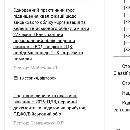
|        |---
|        |XX
Одноденний практичний курс
|        |---
підвищення кваліфікації щодо
|        |XX
військового обліку «Організація та
ведення військового обліку: зміни з
|        |---
27 червня! Електронний
|        |XX
персональний облік, ведення
|        |---
списків, е-ВОД, звірки з ТЦК,
|        |X
повідомлення до ТЦК, штрафи та
--------------
помилки...
Стр
Лектор: Мойсеєнко Т.
Classif
18 серпня, вівторок
Стр
Нац
Податкові ризики та практичні
рішення – 2026: ПДВ, первинні
Код
документи та податок на прибуток,
світови
ПДФО/Військовий збір
Лектор: Самарченко О.Р.
--------------