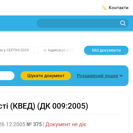
Контакти
Мої документи
ає у СЕРПНІ 2026
📈 Індексація у СЕРПНІ
2️⃣0️⃣2️⃣7️⃣ Усі ключо
Розширений пошук
Шукати документ
ті (КВЕД) (ДК 009:2005)
26.12.2005
№ 375
|
Документ не діє