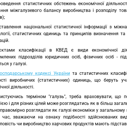
роведення статистичних обстежень економічної діяльност
ання міжгалузевого балансу виробництва і розподілу тов
в);
іставлення національної статистичної інформації з між
ології, статистичних одиниць та принципів визначення та
ацій.
'єктами класифікації в КВЕД є види економічної дія
емлених підрозділів юридичних осіб, фізичних осіб - пі
ься у галузі.
осподарському кодексі України
та статистичних класифік
ості виробничих (статистичних) одиниць, що беруть у
чної діяльності.
истуючись терміном "галузь", треба враховувати, що п
ією і для різних цілей може розглядатись як в більш загаль
правомірно розглядати як галузі економіки у загальному 
 час, зважаючи на ознаку подібності здійснюваних виді
овість чи виробництво харчових продуктів мають підстави