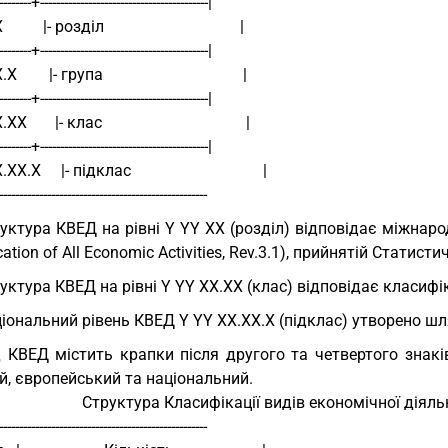
---------+------------------------------------------|
          |- розділ                                  |
---------+------------------------------------------|
.X        |- група                                   |
---------+------------------------------------------|
.XX       |- клас                                    |
---------+------------------------------------------|
X.XX.X     |- підклас                                 |
----------------------------------------------------
уктура КВЕД на рівні Y YY XX (розділ) відповідає міжнародні
ication of All Economic Activities, Rev.3.1), прийнятій Стати
уктура КВЕД на рівні Y YY XX.XX (клас) відповідає класифік
іональний рівень КВЕД Y YY XX.XX.X (підклас) утворено шл
 КВЕД містить крапки після другого та четвертого знаків,
й, європейський та національний.
Структура Класифікації видів економічної діял
----------------------------------------------------