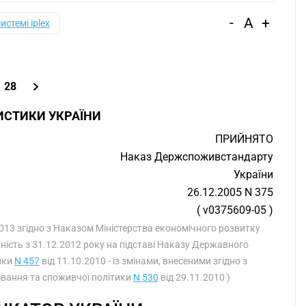
-
A
+
системі iplex
28
ИСТИКИ УКРАЇНИ
ПРИЙНЯТО
Наказ Держспоживстандарту
України
26.12.2005 N 375
( v0375609-05 )
2013 згідно з Наказом Міністерства економічного розвитку
ність з 31.12.2012 року на підставі Наказу Державного
тики
N 457
від 11.10.2010 - із змінами, внесеними згідно з
ювання та споживчої політики
N 530
від 29.11.2010 )