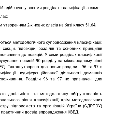
 здійснено у восьми розділах класифікації, а саме:
ілах;
м утворенням 2-х нових класів на базі класу 51.64;
уються методологічного супроводження класифікації:
секцій, підсекцій, розділів та основних принципів
пояснення до позицій. У семи розділах класифікації
згрупування позицій 90 розділу на міжнародному рівні
ЕД. Також утворено два нових розділи - 96 та 97 з
фікації недиференційованої діяльності домашніх
споживання. Розділи 96 та 97 не призначені для
то доцільність та методологічну обґрунтованість
нального рівня класифікації, крім методологічних
стру підприємств та організацій України (ЄДРПОУ)
ож практичний досвід впровадження КВЕД.