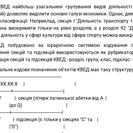
ВЕД найбільш узагальнені групування видів діяльності 
ій) дозволяє виділити основні галузі економіки. Однак, дея
класифікації. Наприклад, секція I "Діяльність транспорту та
на виокремити тільки на рівні розділів, а у розділі 92 "Д
 діяльність у сфері культури від сфери спорту можна виокре
Д побудовано за ієрархічною системою кодування із 
ення секцій та підсекцій використовуються як рубрикато
ація секцій та підсекцій КВЕД - розділ, група, клас, підкл
альне кодове позначення об'єктів КВЕД має таку структуру
----------------------------------------------------
.XX.X     |                                          |
---------+------------------------------------------|
|Y           |- секція (літери латинської абетки від A  |
         |до Q)                                     |
---------+------------------------------------------|
|YY          |- підсекція (є тільки у секціях "C" та    |
         |"D")                                      |