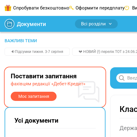
Спробувати безкоштовно
Оформити передплату
Ви
Документи
Всі розділи
ВАЖЛИВІ ТЕМИ
🔉Підсумки тижня. 3-7 серпня
💔 НОВИЙ (!) перелік ТОТ з 24.06.
Поставити запитання
фахівцям редакції «Дебет-Кредит»
Моє запитання
Клас
Усі документи
Держав