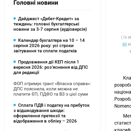
Головні новини
Дайджест «Дебет-Кредит» за
тиждень: головні бухгалтерські
новини за 3-7 серпня (аудіоверсія)
( Із
Календар бухгалтера на 10 – 14
40
в
серпня 2026 року: усі строки
звітування та сплати податків
Продовження дії КЕП після 1
вересня 2026: розʼяснення від ДПС
для редакції
Кла
ФОП отримує грант «Власна справа»:
розроб
ДПС пояснила, коли можна не
націон
платити ЄП, ПДФО та ВЗ з цієї суми
Розроб
Сплата ПДВ і податку на прибуток
Nomencl
з відшкодування шкоди:
оформлення претензії та
Мет
відображення в обліку – 2026
статист
класифі