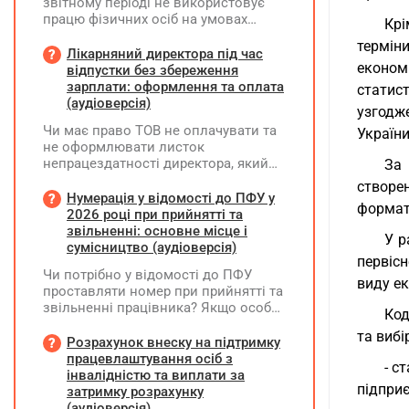
звітному періоді не використовує
працю фізичних осіб на умовах
Крі
трудового договору (контракту) або
терміни
на інших умовах, передбачених
Лікарняний директора під час
економі
законодавством, Додаток Д1/
відпустки без збереження
Додаток ФІЗ-Д1 за відповідний
зарплати: оформлення та оплата
статис
період не подається
(аудіоверсія)
узгодж
Чи має право ТОВ не оплачувати та
Україн
не оформлювати листок
непрацездатності директора, який
За 
перебуває у відпустці без
створе
збереження заробітної плати під час
Нумерація у відомості до ПФУ у
формат,
призупинення діяльності
2026 році при прийнятті та
підприємства?
звільненні: основне місце і
У р
сумісництво (аудіоверсія)
первіс
Чи потрібно у відомості до ПФУ
виду ек
проставляти номер при прийнятті та
звільненні працівника? Якщо особа
Код
одночасно працювала за основним
та вибі
місцем роботи та за сумісництвом,
Розрахунок внеску на підтримку
чи рахується це як два роботодавці?
працевлаштування осіб з
- с
інвалідністю та виплати за
підприє
затримку розрахунку
(аудіоверсія)