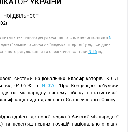
ІКАТОР УКРАЇНИ
ЧНОЇ ДІЯЛЬНОСТІ
002)
 з питань технічного регулювання та споживчої політики
N
нтернет" замінено словами "мережа Інтернет" у відповідних
ехнічного регулювання та споживчої політики
N 56
від
довою системи національних класифікаторів. КВЕД
и від 04.05.93 р.
N 326
"Про Концепцію побудови
оду на міжнародну систему обліку і статистики".
ласифікації видів діяльності Європейського Союзу -
ідповідність до нової редакції базової міжнародної
р.) та перегляд певних позицій національного рівня