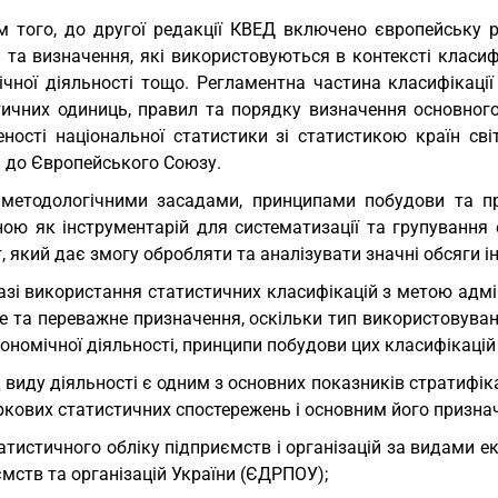
м того, до другої редакції КВЕД включено європейську р
 та визначення, які використовуються в контексті класиф
чної діяльності тощо. Регламентна частина класифікації 
тичних одиниць, правил та порядку визначення основного
еності національної статистики зі статистикою країн сві
и до Європейського Союзу.
методологічними засадами, принципами побудови та п
ною як інструментарій для систематизації та групування 
 який дає змогу обробляти та аналізувати значні обсяги і
азі використання статистичних класифікацій з метою адмін
не та переважне призначення, оскільки тип використовува
ономічної діяльності, принципи побудови цих класифікацій 
 виду діяльності є одним з основних показників стратифікац
ркових статистичних спостережень і основним його призна
татистичного обліку підприємств і організацій за видами 
мств та організацій України (ЄДРПОУ);