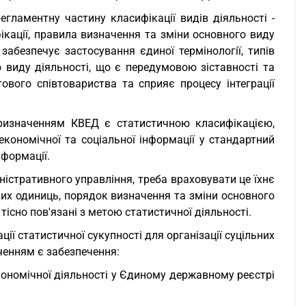
егламентну частину класифікації видів діяльності -
ікації, правила визначення та зміни основного виду
забезпечує застосування єдиної термінології, типів
 виду діяльності, що є передумовою зіставності та
тового співтовариства та сприяє процесу інтеграції
ризначенням КВЕД є статистичною класифікацією,
економічної та соціальної інформації у стандартний
нформації.
істративного управління, треба враховувати це їхнє
них одиниць, порядок визначення та зміни основного
тісно пов'язані з метою статистичної діяльності.
ії статистичної сукупності для організації суцільних
ченням є забезпечення:
економічної діяльності у Єдиному державному реєстрі