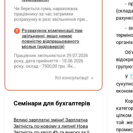
- п
Чи береться сума, нарахована
(склад
працівнику за час затримки
рахункі
розрахунку в разі звільнення при
обчсиленні середньомісячної
- з
заробітної плати (винагороди), для
Розрахунок компенсації при
термін
розрахунку внеску на підтримку
звільненні, якщо немає
працевлаштування осіб з
повністю відпрацьованого
організ
інвалідністю?
місяця (аудіоверсія)
Об
Працівник звільняється 29.07.2026
відокр
року, дата прийняття - 18.06.2026
року, оклад - 7500,00 грн. Як
групуют
розрахувати компенсацію трьох
У
Г
невикористаних днів відпустки при
Усі консультації
звільненні?
сукупн
економі
Кор
Семінари для бухгалтерів
категор
цілком 
Великі зарплатні зміни! Зарплатна
той же
Звітність по-новому з липня! Нова
промисл
Звітність по квоті 4% та внеску за її