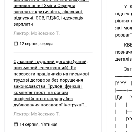
невиконання! Зміни Середня
У К
зарплата: критичність, лікарняні,
підсекц
відпускні. ЄСВ, ПДФО, індексація
рівнях 
зарплати
які мож
Лектор: Мойсеєнко Т.
розваг"
12 серпня, середа
КВЕ
познач
деталіз
Сучасний трудовий договір (усний,
письмовий, електронний). Як
Заг
перевести працівників на письмові
--------------
трудові договори без порушення
|Y YY    |XX
законодавства. Трудові функції і
|--------+---
компетентності на основі
|Де      
професійного стандарту без
|        |   
дублювання посадової інструкції...
|        |---
Лектор: Мойсеєнко Т.
|        
14 серпня, пʼятниця
|        |   