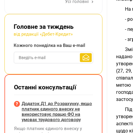
Усі головні
На 
- р
Головне за тиждень
- п
від редакції «Дебет-Кредит»
- з
Кожного понеділка на Ваш e-mail
Змі
надано
утворе
(27, 29
співпа
метою 
Останні консультації
господ
застосу
Додаток Д1 до Розрахунку, якщо
платник єдиного внеску не
Під
використовує працю ФО на
утворе
умовах трудового договору
аспект
Якщо платник єдиного внеску у
щодо кі