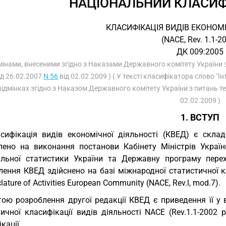
НАЦІОНАЛЬНИЙ КЛАСИФ
КЛАСИФІКАЦІЯ ВИДІВ ЕКОНОМІ
(NACE, Rev. 1.1-2
ДК 009:2005
 змінами, внесеними згідно з Наказами Державного комітету України
ід 26.02.2007
N 56
від 02.02.2009 ) ( У тексті класифікатора слово "І
відмінках згідно з Наказом Державного комітету України з питань т
02.02.2009 )
1. ВСТУП
сифікація видів економічної діяльності (КВЕД) є скла
лено на виконання постанови Кабінету Міністрів Україн
альної статистики України та Державну програму перех
лення КВЕД здійснено на базі міжнародної статистичної к
ature of Activities European Community (NACE, Rev.l, mod.7).
ою розроблення другої редакції КВЕД є приведення її у в
ичної класифікації видів діяльності NACE (Rev.1.1-2002 
кації.