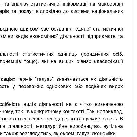
і та аналізу статистичної інформації на макрорівні
арів та послуг відповідно до системи національних
народною шляхом застосування єдиної статистичної
 зміни видів економічної діяльності підприємств та
льності статистичних одиниць (юридичних осіб,
дприємців тощо), які на вищих рівнях класифікації
аціях термін "галузь" визначається як діяльність
часть у переважно однакових або подібних видах
одібність видів діяльності не є чітко визначеною
ному, так і в конкретному контексті. Так, наприклад,
контексті сільське господарство та промисловість. В
в діяльності, металургійне виробництво, вугільна
 також розглядатись, як окремі галузі економіки.