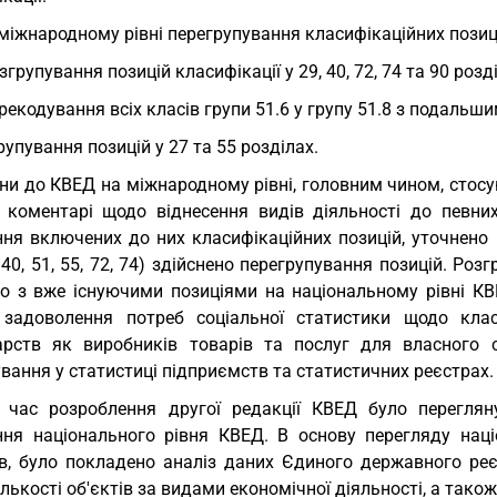
міжнародному рівні перегрупування класифікаційних позицій
озгрупування позицій класифікації у 29, 40, 72, 74 та 90 розд
ерекодування всіх класів групи 51.6 у групу 51.8 з подальши
групування позицій у 27 та 55 розділах.
ни до КВЕД на міжнародному рівні, головним чином, стос
 коментарі щодо віднесення видів діяльності до певних 
ння включених до них класифікаційних позицій, уточнено 
, 40, 51, 55, 72, 74) здійснено перегрупування позицій. Ро
ло з вже існуючими позиціями на національному рівні КВ
задоволення потреб соціальної статистики щодо класи
арств як виробників товарів та послуг для власного 
вання у статистиці підприємств та статистичних реєстрах.
 час розроблення другої редакції КВЕД було перегляну
ння національного рівня КВЕД. В основу перегляду націо
ів, було покладено аналіз даних Єдиного державного реє
лькості об'єктів за видами економічної діяльності, а так