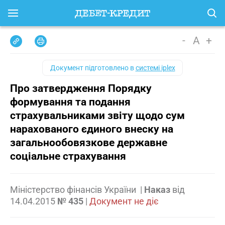
-
A
+
Документ підготовлено в
системі iplex
Про затвердження Порядку
формування та подання
страхувальниками звіту щодо сум
нарахованого єдиного внеску на
загальнообовязкове державне
соціальне страхування
Міністерство фінансів України
|
Наказ
від
14.04.2015
№ 435
|
Документ не діє