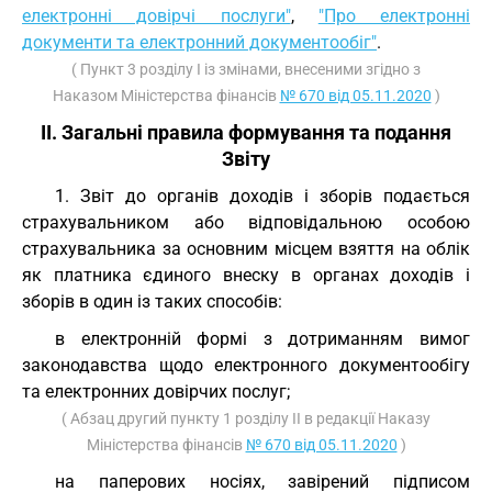
електронні довірчі послуги"
,
"Про електронні
документи та електронний документообіг"
.
( Пункт 3 розділу I із змінами, внесеними згідно з
Наказом Міністерства фінансів
№ 670 від 05.11.2020
)
II. Загальні правила формування та подання
Звіту
1. Звіт до органів доходів і зборів подається
страхувальником або відповідальною особою
страхувальника за основним місцем взяття на облік
як платника єдиного внеску в органах доходів і
зборів в один із таких способів:
в електронній формі з дотриманням вимог
законодавства щодо електронного документообігу
та електронних довірчих послуг;
( Абзац другий пункту 1 розділу II в редакції Наказу
Міністерства фінансів
№ 670 від 05.11.2020
)
на паперових носіях, завірений підписом