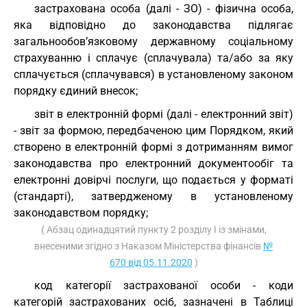
застрахована особа (далі - ЗО) - фізична особа,
яка відповідно до законодавства підлягає
загальнообов’язковому державному соціальному
страхуванню і сплачує (сплачувала) та/або за яку
сплачується (сплачувався) в установленому законом
порядку єдиний внесок;
звіт в електронній формі (далі - електронний звіт)
- звіт за формою, передбаченою цим Порядком, який
створено в електронній формі з дотриманням вимог
законодавства про електронний документообіг та
електронні довірчі послуги, що подається у форматі
(стандарті), затвердженому в установленому
законодавством порядку;
( Абзац одинадцятий пункту 2 розділу I із змінами,
внесеними згідно з Наказом Міністерства фінансів
№
670 від 05.11.2020
)
код категорії застрахованої особи - коди
категорій застрахованих осіб, зазначені в Таблиці