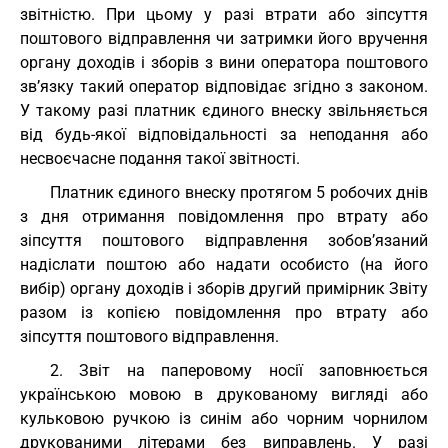
звітністю. При цьому у разі втрати або зіпсуття
поштового відправлення чи затримки його вручення
органу доходів і зборів з вини оператора поштового
зв’язку такий оператор відповідає згідно з законом.
У такому разі платник єдиного внеску звільняється
від будь-якої відповідальності за неподання або
несвоєчасне подання такої звітності.
Платник єдиного внеску протягом 5 робочих днів
з дня отримання повідомлення про втрату або
зіпсуття поштового відправлення зобов’язаний
надіслати поштою або надати особисто (на його
вибір) органу доходів і зборів другий примірник Звіту
разом із копією повідомлення про втрату або
зіпсуття поштового відправлення.
2. Звіт на паперовому носії заповнюється
українською мовою в друкованому вигляді або
кульковою ручкою із синім або чорним чорнилом
друкованими літерами без виправлень. У разі