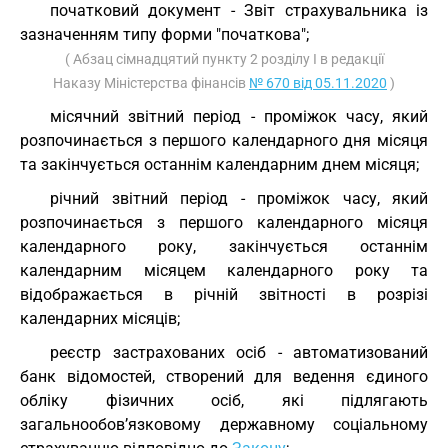
початковий документ - Звіт страхувальника із
зазначенням типу форми "початкова";
( Абзац сімнадцятий пункту 2 розділу I в редакції
Наказу Міністерства фінансів
№ 670 від 05.11.2020
)
місячний звітний період - проміжок часу, який
розпочинається з першого календарного дня місяця
та закінчується останнім календарним днем місяця;
річний звітний період - проміжок часу, який
розпочинається з першого календарного місяця
календарного року, закінчується останнім
календарним місяцем календарного року та
відображається в річній звітності в розрізі
календарних місяців;
реєстр застрахованих осіб - автоматизований
банк відомостей, створений для ведення єдиного
обліку фізичних осіб, які підлягають
загальнообов’язковому державному соціальному