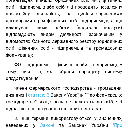
організаціях, в інших юридичних осіб чи у фізичних
осіб - підприємців або осіб, які провадять незалежну
професійну діяльність, за цивільно-правовими
договорами (крім фізичних осіб - підприємців, якщо
виконувані ними роботи (надавані послуги)
відповідають видам діяльності, зазначеним у
відомостях Єдиного державного реєстру юридичних
осіб, фізичних осіб - підприємців та громадських
формувань);
ФО - підприємці - фізичні особи - підприємці, у
тому числі ті, які обрали спрощену систему
оподаткування;
члени фермерського господарства - громадяни,
визначені
статтею 3
Закону України "Про фермерське
господарство", якщо вони не належать до осіб, які
підлягають страхуванню на інших підставах.
3. Інші терміни використовуються у значеннях,
наведених у
Законі
та Законах України
"Про