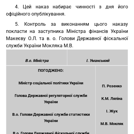
4. Цей наказ набирає чинності з дня його
офіційного опублікування.
5. Контроль за виконанням цього наказу
покласти на заступника Міністра фінансів України
Макеєву О.Л. та в. о. Голови Державної фіскальної
служби України Мокляка М.В.
В.о. Міністра
І. Уманський
ПОГОДЖЕНО:
Міністр соціальної політики України
П. Розенко
Голова Державної регуляторної служби
К.М. Ляпіна
України
І. Жук
В.о. Голови Державної служби статистики
України
М.В. Мокляк
В.о. Голови Державної фіскальної служби