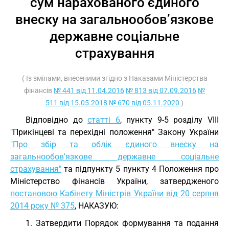
сум нарахованого єдиного
внеску на загальнообов’язкове
державне соціальне
страхування
( Із змінами, внесеними згідно з Наказами Міністерства
фінансів
№ 441 від 11.04.2016
№ 813 від 07.09.2016
№
511 від 15.05.2018
№ 670 від 05.11.2020
)
Відповідно до
статті 6
, пункту 9-5 розділу VIII
"Прикінцеві та перехідні положення" Закону України
"Про збір та облік єдиного внеску на
загальнообов'язкове державне соціальне
страхування"
та підпункту 5 пункту 4 Положення про
Міністерство фінансів України, затвердженого
постановою Кабінету Міністрів України від 20 серпня
2014 року № 375
, НАКАЗУЮ:
1. Затвердити Порядок формування та подання