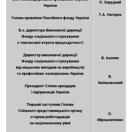
О. Зарудний
України
Т.А. Нагорна
Голова правління Пенсійного фонду України
В.о. директора Виконавчої дирекції
Фонду соціального страхування
з тимчасової втрати працездатності
Директор виконавчої дирекції
В. Акопян
Фонду соціального страхування
від нещасних випадків на виробництві
та професійних захворювань України
В.
Хмільовський
Президент Спілки орендарів
і підприємців України
Перший заступник Голови
Спільного представницького органу
О.
сторони роботодавців
Мірошниченко
на національному рівні