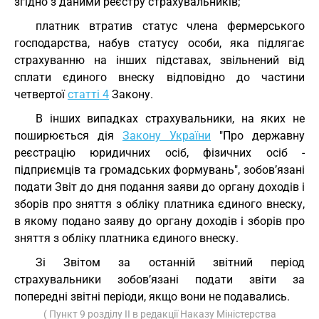
згідно з даними реєстру страхувальників;
платник втратив статус члена фермерського
господарства, набув статусу особи, яка підлягає
страхуванню на інших підставах, звільнений від
сплати єдиного внеску відповідно до частини
четвертої
статті 4
Закону.
В інших випадках страхувальники, на яких не
поширюється дія
Закону України
"Про державну
реєстрацію юридичних осіб, фізичних осіб -
підприємців та громадських формувань", зобов’язані
подати Звіт до дня подання заяви до органу доходів і
зборів про зняття з обліку платника єдиного внеску,
в якому подано заяву до органу доходів і зборів про
зняття з обліку платника єдиного внеску.
Зі Звітом за останній звітний період
страхувальники зобов’язані подати звіти за
попередні звітні періоди, якщо вони не подавались.
( Пункт 9 розділу II в редакції Наказу Міністерства