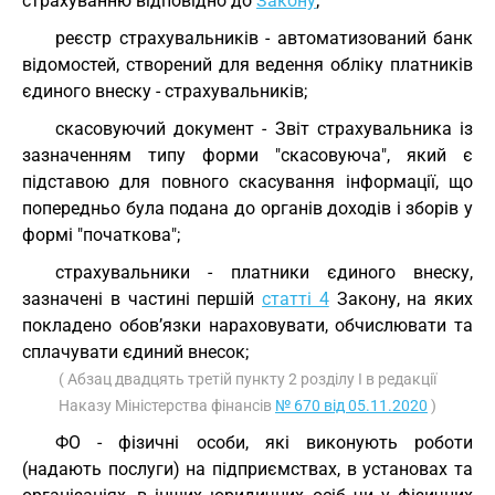
страхуванню відповідно до
Закону
;
реєстр страхувальників - автоматизований банк
відомостей, створений для ведення обліку платників
єдиного внеску - страхувальників;
скасовуючий документ - Звіт страхувальника із
зазначенням типу форми "скасовуюча", який є
підставою для повного скасування інформації, що
попередньо була подана до органів доходів і зборів у
формі "початкова";
страхувальники - платники єдиного внеску,
зазначені в частині першій
статті 4
Закону, на яких
покладено обов’язки нараховувати, обчислювати та
сплачувати єдиний внесок;
( Абзац двадцять третій пункту 2 розділу I в редакції
Наказу Міністерства фінансів
№ 670 від 05.11.2020
)
ФО - фізичні особи, які виконують роботи
(надають послуги) на підприємствах, в установах та