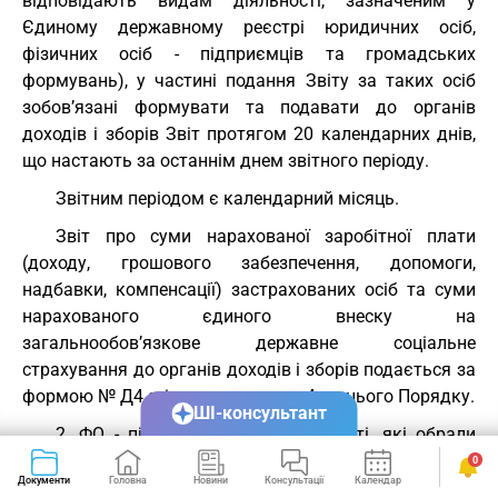
відповідають видам діяльності, зазначеним у
Єдиному державному реєстрі юридичних осіб,
фізичних осіб - підприємців та громадських
формувань), у частині подання Звіту за таких осіб
зобов’язані формувати та подавати до органів
доходів і зборів Звіт протягом 20 календарних днів,
що настають за останнім днем звітного періоду.
Звітним періодом є календарний місяць.
Звіт про суми нарахованої заробітної плати
(доходу, грошового забезпечення, допомоги,
надбавки, компенсації) застрахованих осіб та суми
нарахованого єдиного внеску на
загальнообов’язкове державне соціальне
страхування до органів доходів і зборів подається за
формою № Д4 згідно з додатком 4 до цього Порядку.
ШІ-консультант
2. ФО - підприємці, у тому числі ті, які обрали
спрощену систему оподаткування, формують та
0
Документи
Головна
Новини
Консультації
Календар
Сервіси
подають до органів доходів і зборів Звіт самі за себе