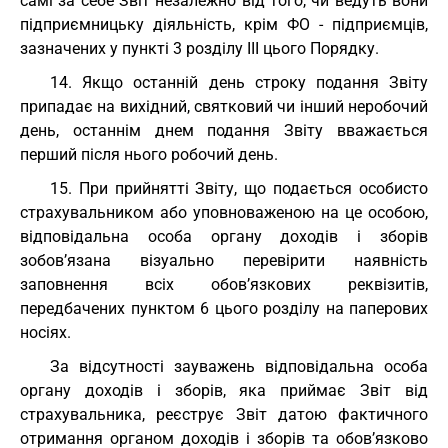
самі за себе Звіт незалежно від того, чи ведуть вони
підприємницьку діяльність, крім ФО - підприємців,
зазначених у пункті 3 розділу III цього Порядку.
14. Якщо останній день строку подання Звіту
припадає на вихідний, святковий чи інший неробочий
день, останнім днем подання Звіту вважається
перший після нього робочий день.
15. При прийнятті Звіту, що подається особисто
страхувальником або уповноваженою на це особою,
відповідальна особа органу доходів і зборів
зобов’язана візуально перевірити наявність
заповнення всіх обов’язкових реквізитів,
передбачених пунктом 6 цього розділу на паперових
носіях.
За відсутності зауважень відповідальна особа
органу доходів і зборів, яка приймає Звіт від
страхувальника, реєструє Звіт датою фактичного
отримання органом доходів і зборів та обов’язково