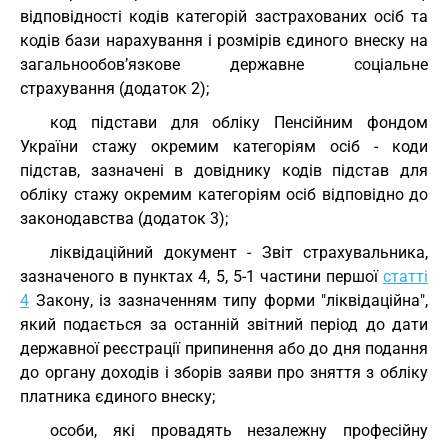
відповідності кодів категорій застрахованих осіб та
кодів бази нарахування і розмірів єдиного внеску на
загальнообов’язкове державне соціальне
страхування (додаток 2);
код підстави для обліку Пенсійним фондом
України стажу окремим категоріям осіб - коди
підстав, зазначені в довіднику кодів підстав для
обліку стажу окремим категоріям осіб відповідно до
законодавства (додаток 3);
ліквідаційний документ - Звіт страхувальника,
зазначеного в пунктах 4, 5, 5-1 частини першої
статті
4
Закону, із зазначенням типу форми "ліквідаційна",
який подається за останній звітний період до дати
державної реєстрації припинення або до дня подання
до органу доходів і зборів заяви про зняття з обліку
платника єдиного внеску;
особи, які провадять незалежну професійну