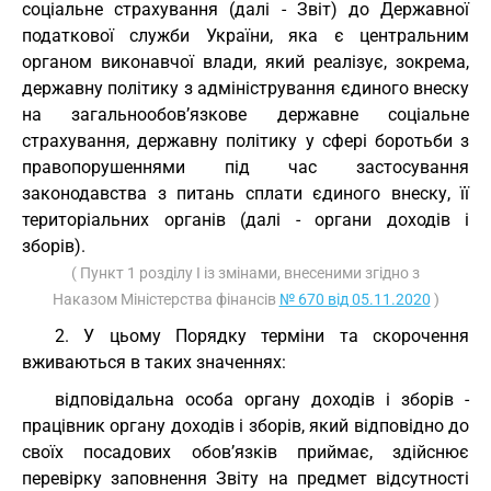
соціальне страхування (далі - Звіт) до Державної
податкової служби України, яка є центральним
органом виконавчої влади, який реалізує, зокрема,
державну політику з адміністрування єдиного внеску
на загальнообов’язкове державне соціальне
страхування, державну політику у сфері боротьби з
правопорушеннями під час застосування
законодавства з питань сплати єдиного внеску, її
територіальних органів (далі - органи доходів і
зборів).
( Пункт 1 розділу I із змінами, внесеними згідно з
Наказом Міністерства фінансів
№ 670 від 05.11.2020
)
2. У цьому Порядку терміни та скорочення
вживаються в таких значеннях:
відповідальна особа органу доходів і зборів -
працівник органу доходів і зборів, який відповідно до
своїх посадових обов’язків приймає, здійснює
перевірку заповнення Звіту на предмет відсутності