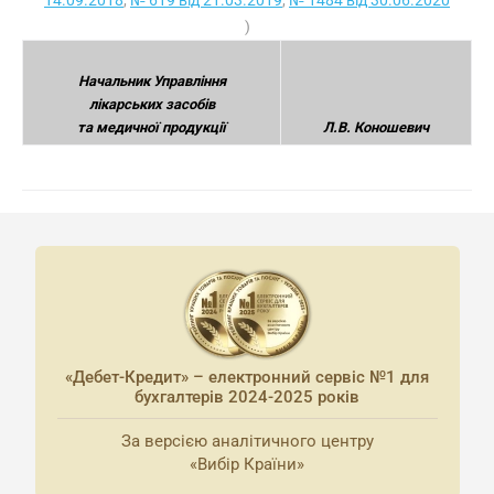
14.09.2018
,
№ 619 від 21.03.2019
,
№ 1484 від 30.06.2020
)
Начальник Управління
лікарських засобів
та медичної продукції
Л.В. Коношевич
«Дебет-Кредит» – електронний сервіс №1 для
бухгалтерів 2024-2025 років
За версією аналітичного центру
«Вибір Країни»