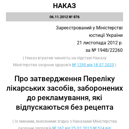
НАКАЗ
06.11.2012 № 876
Зареєстрований у Міністерстві
юстиції України
21 листопада 2012 р.
за № 1948/22260
( Наказ втратив чинність на підставі Наказу
Міністерства охорони здоров'я
№ 1295 від 18.07.2023
)
Про затвердження Переліку
лікарських засобів, заборонених
до рекламування, які
відпускаються без рецепта
( Із змінами, внесеними згідно з Наказами Міністерства
охорони здоров'я
№ 162 від 25.02.2013
№ 514 від