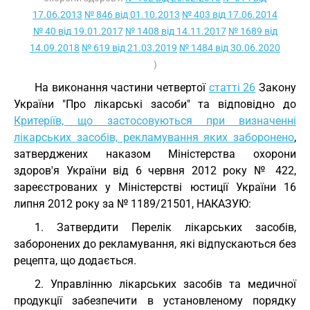
17.06.2013
№ 846 від 01.10.2013
№ 403 від 17.06.2014
№ 40 від 19.01.2017
№ 1408 від 14.11.2017
№ 1689 від
14.09.2018
№ 619 від 21.03.2019
№ 1484 від 30.06.2020
)
На виконання частини четвертої
статті 26
Закону
України "Про лікарські засоби" та відповідно до
Критеріїв, що застосовуються при визначенні
лікарських засобів, рекламування яких заборонено
,
затверджених наказом Міністерства охорони
здоров'я України від 6 червня 2012 року № 422,
зареєстрованих у Міністерстві юстиції України 16
липня 2012 року за № 1189/21501, НАКАЗУЮ:
1. Затвердити Перелік лікарських засобів,
заборонених до рекламування, які відпускаються без
рецепта, що додається.
2. Управлінню лікарських засобів та медичної
продукції забезпечити в установленому порядку