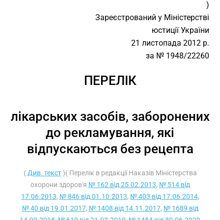
)
Зареєстрований у Міністерстві
юстиції України
21 листопада 2012 р.
за № 1948/22260
ПЕРЕЛІК
лікарських засобів, заборонених
до рекламування, які
відпускаються без рецепта
(
Див. текст
)( Перелік в редакції Наказів Міністерства
охорони здоров'я
№ 162 від 25.02.2013
,
№ 514 від
17.06.2013
,
№ 846 від 01.10.2013
,
№ 403 від 17.06.2014
,
№ 40 від 19.01.2017
,
№ 1408 від 14.11.2017
,
№ 1689 від