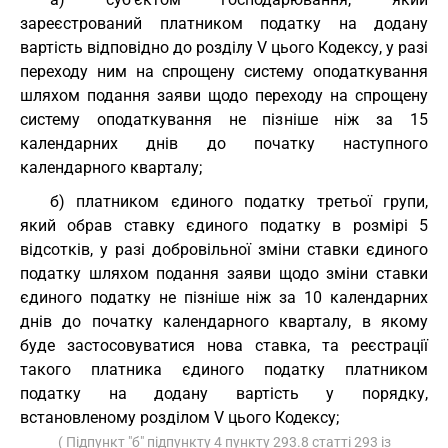
зареєстрований платником податку на додану
вартість відповідно до розділу V цього Кодексу, у разі
переходу ним на спрощену систему оподаткування
шляхом подання заяви щодо переходу на спрощену
систему оподаткування не пізніше ніж за 15
календарних днів до початку наступного
календарного кварталу;
б) платником єдиного податку третьої групи,
який обрав ставку єдиного податку в розмірі 5
відсотків, у разі добровільної зміни ставки єдиного
податку шляхом подання заяви щодо зміни ставки
єдиного податку не пізніше ніж за 10 календарних
днів до початку календарного кварталу, в якому
буде застосовуватися нова ставка, та реєстрації
такого платника єдиного податку платником
податку на додану вартість у порядку,
встановленому розділом V цього Кодексу;
( Підпункт "б" підпункту 4 пункту 293.8 статті 293 із