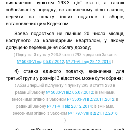
визначених пунктом 293.3 цієї статті, а також
зобов’язані у порядку, встановленому цією главою,
перейти на сплату інших податків і зборів,
встановлених цим Кодексом.
Заява подається не пізніше 20 числа місяця,
наступного за календарним кварталом, у якому
допущено перевищення обсягу доходу;
( Підпункт 3 пункту 293.8 статті 293 в редакції Законів
№ 5083-VI від 05.07.2012
,
№ 71-VIII від 28.12.2014
)
4) ставка єдиного податку, визначена для
третьої групи у розмірі 3 відсотки, може бути обрана:
( Абзац перший підпункту 4 пункту 293.8 статті 293 в
редакції Закону
№ 5083-VI від 05.07.2012
; із змінами,
внесеними згідно із Законом
№ 5503-VI від 20.11.2012
; в
редакції Закону
№ 71-VIII від 28.12.2014
; із змінами,
внесеними згідно із Законом
№ 1797-VIII від 21.12.2016
)
а) суб'єктом господарювання, який