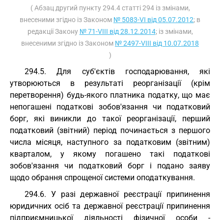
( Абзац другий пункту 294.4 статті 294 із змінами,
внесеними згідно із Законом
№ 5083-VI від 05.07.2012
; в
редакції Закону
№ 71-VIII від 28.12.2014
; із змінами,
внесеними згідно із Законом
№ 2497-VIII від 10.07.2018
)
294.5. Для суб'єктів господарювання, які
утворюються в результаті реорганізації (крім
перетворення) будь-якого платника податку, що має
непогашені податкові зобов'язання чи податковий
борг, які виникли до такої реорганізації, перший
податковий (звітний) період починається з першого
числа місяця, наступного за податковим (звітним)
кварталом, у якому погашено такі податкові
зобов'язання чи податковий борг і подано заяву
щодо обрання спрощеної системи оподаткування.
294.6. У разі державної реєстрації припинення
юридичних осіб та державної реєстрації припинення
підприємницької діяльності фізичної особи -