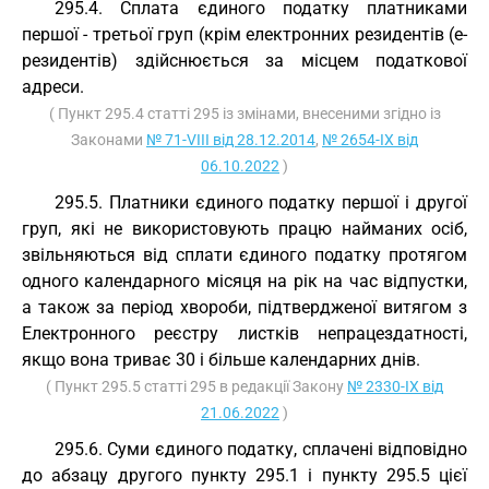
295.4. Сплата єдиного податку платниками
першої - третьої груп (крім електронних резидентів (е-
резидентів) здійснюється за місцем податкової
адреси.
( Пункт 295.4 статті 295 із змінами, внесеними згідно із
Законами
№ 71-VIII від 28.12.2014
,
№ 2654-IX від
06.10.2022
)
295.5. Платники єдиного податку першої і другої
груп, які не використовують працю найманих осіб,
звільняються від сплати єдиного податку протягом
одного календарного місяця на рік на час відпустки,
а також за період хвороби, підтвердженої витягом з
Електронного реєстру листків непрацездатності,
якщо вона триває 30 і більше календарних днів.
( Пункт 295.5 статті 295 в редакції Закону
№ 2330-IX від
21.06.2022
)
295.6. Суми єдиного податку, сплачені відповідно
до абзацу другого пункту 295.1 і пункту 295.5 цієї