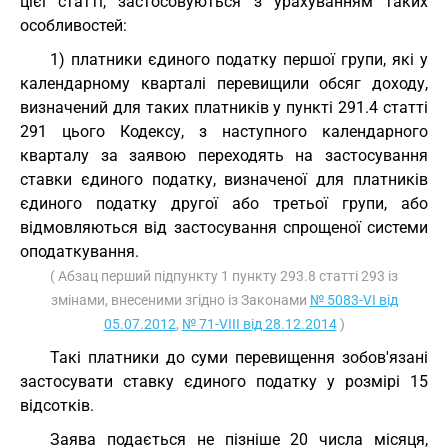
цієї статті, застосовуються з урахуванням таких
особливостей:
1) платники єдиного податку першої групи, які у
календарному кварталі перевищили обсяг доходу,
визначений для таких платників у пункті 291.4 статті
291 цього Кодексу, з наступного календарного
кварталу за заявою переходять на застосування
ставки єдиного податку, визначеної для платників
єдиного податку другої або третьої групи, або
відмовляються від застосування спрощеної системи
оподаткування.
( Абзац перший підпункту 1 пункту 293.8 статті 293 із
змінами, внесеними згідно із Законами
№ 5083-VI від
05.07.2012
,
№ 71-VIII від 28.12.2014
)
Такі платники до суми перевищення зобов'язані
застосувати ставку єдиного податку у розмірі 15
відсотків.
Заява подається не пізніше 20 числа місяця,