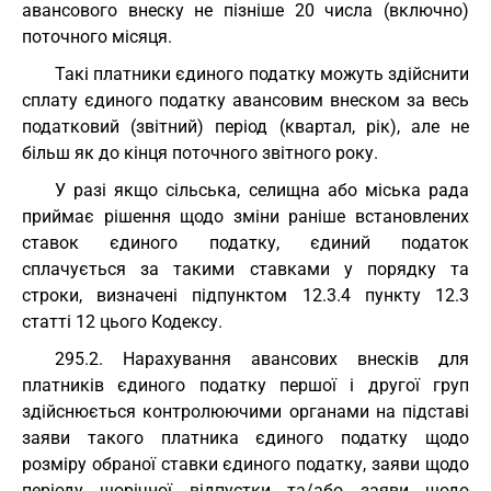
авансового внеску не пізніше 20 числа (включно)
поточного місяця.
Такі платники єдиного податку можуть здійснити
сплату єдиного податку авансовим внеском за весь
податковий (звітний) період (квартал, рік), але не
більш як до кінця поточного звітного року.
У разі якщо сільська, селищна або міська рада
приймає рішення щодо зміни раніше встановлених
ставок єдиного податку, єдиний податок
сплачується за такими ставками у порядку та
строки, визначені підпунктом 12.3.4 пункту 12.3
статті 12 цього Кодексу.
295.2. Нарахування авансових внесків для
платників єдиного податку першої і другої груп
здійснюється контролюючими органами на підставі
заяви такого платника єдиного податку щодо
розміру обраної ставки єдиного податку, заяви щодо
періоду щорічної відпустки та/або заяви щодо