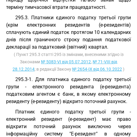
терміну тимчасової втрати працездатності.
295.3. Платники єдиного податку третьої групи
(крім електронних резидентів (е-резидентів)
сплачують єдиний податок протягом 10 календарних
днів після граничного строку подання податкової
декларації за податковий (звітний) квартал.
( Пункт 295.3 статті 295 із змінами, внесеними згідно із
Законами
№ 5083-VI від 05.07.2012
,
№ 71-VIII від
28.12.2014
; в редакції Закону
№ 2654-IX від 06.10.2022
)
295.3-1. Для платника єдиного податку третьої
групи - електронного резидента (е-резидента)
податковим агентом є банк, в якому електронному
резиденту (е-резиденту) відкрито поточний рахунок.
Платник єдиного податку третьої групи -
електронний резидент (е-резидент) має право
відкрити поточний рахунок виключно через
інформаційну систему "Е-резидент" в одному