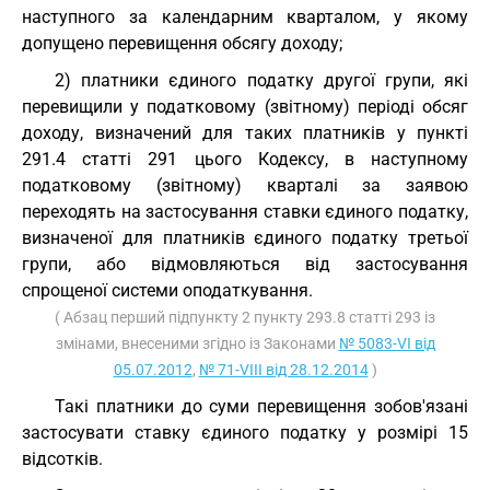
наступного за календарним кварталом, у якому
допущено перевищення обсягу доходу;
2) платники єдиного податку другої групи, які
перевищили у податковому (звітному) періоді обсяг
доходу, визначений для таких платників у пункті
291.4 статті 291 цього Кодексу, в наступному
податковому (звітному) кварталі за заявою
переходять на застосування ставки єдиного податку,
визначеної для платників єдиного податку третьої
групи, або відмовляються від застосування
спрощеної системи оподаткування.
( Абзац перший підпункту 2 пункту 293.8 статті 293 із
змінами, внесеними згідно із Законами
№ 5083-VI від
05.07.2012
,
№ 71-VIII від 28.12.2014
)
Такі платники до суми перевищення зобов'язані
застосувати ставку єдиного податку у розмірі 15
відсотків.