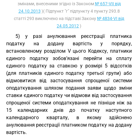
змінами, внесеними згідно із Законом
№ 657-VII від
24.10.2013
)( Підпункт "г" підпункту 4 пункту 293.8
статті 293 виключено на підставі Закону
№ 4834-VI від
24.05.2012
)
5) у разі анулювання реєстрації платника
податку на додану вартість у порядку,
встановленому розділом V цього Кодексу, платники
єдиного податку зобов’язані перейти на сплату
єдиного податку за ставкою у розмірі 5 відсотків
(для платників єдиного податку третьої групи) або
відмовитися від застосування спрощеної системи
оподаткування шляхом подання заяви щодо зміни
ставки єдиного податку чи відмови від застосування
спрощеної системи оподаткування не пізніше ніж за
15 календарних днів до початку наступного
календарного кварталу, в якому здійснено
анулювання реєстрації платником податку на додану
вартість.