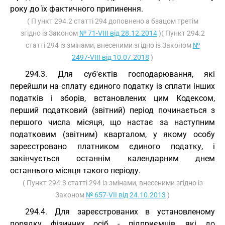
року до їх фактичного припинення.
( П ункт 294.2 статті 294 доповнено а бзацом третім
згідно із Законом
№ 71-VIII від 28.12.2014
)( Пункт 294.2
статті 294 із змінами, внесеними згідно із Законом
№
2497-VIII від 10.07.2018
)
294.3. Для суб'єктів господарювання, які
перейшли на сплату єдиного податку із сплати інших
податків і зборів, встановлених цим Кодексом,
перший податковий (звітний) період починається з
першого числа місяця, що настає за наступним
податковим (звітним) кварталом, у якому особу
зареєстровано платником єдиного податку, і
закінчується останнім календарним днем
останнього місяця такого періоду.
( Пункт 294.3 статті 294 із змінами, внесеними згідно із
Законом
№ 657-VII від 24.10.2013
)
294.4. Для зареєстрованих в установленому
порядку фізичних осіб - підприємців, які до