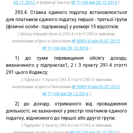
20.11.2012
; в редакції Закону
№ 71-VIII від 28.12.2014
)
293.4. Ставка єдиного податку встановлюється
для платників єдиного податку першої - третьої групи
(фізичні особи - підприємці) у розмірі 15 відсотків:
( Абзац перший пункту 293.4 статті 293 із змінами,
внесеними згідно із Законами
№ 5083-VI від 05.07.2012
,
№ 71-VIII від 28.12.2014
)
1) до суми перевищення обсягу доходу,
визначеного у підпунктах1, 2 і 3 пункту 291.4 статті
291 цього Кодексу;
( Підпункт 1 пункту 293.4 статті 293 із змінами,
внесеними згідно із Законами
№ 5083-VI від 05.07.2012
,
№ 71-VIII від 28.12.2014
)
2) до доходу, отриманого від провадження
діяльності, не зазначеної у реєстрі платників єдиного
податку, віднесеного до першої або другої групи;
( Підпункт 2 пункту 293.4 статті 293 із змінами,
внесеними згідно із Законом
№ 657-VII від 24.10.2013
)