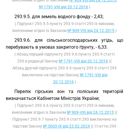
внесеними згідно із Законами
№ 909-VIII від 24.12.2015
,
№ 1791-VIII від 20.12.2016
)
293.9.5. для земель водного фонду - 2,43;
( Підпункт 293.9.5 пункту 293.9 статті 293 із змінами,
внесеними згідно із Законом
№ 909-VIII від 24.12.2015
)
293.9.6. для сільськогосподарських угідь, що
перебувають в умовах закритого ґрунту, - 6,33.
( Абзац перший підпункту 293.9.6 пункту 293.9 статті
293 в редакції Закону
№ 1791-VIII від 20.12.2016
)(
Абзац другий підпункту 293.9.6 пункту 293.9 статті 293
виключено на підставі Закону
№ 1791-VIII від
20.12.2016
)
Перелік гірських зон та поліських територій
визначається Кабінетом Міністрів України;
( Підпункт 293.9.6 пункту 293.9 статті 293 із змінами,
внесеними згідно із Законом
№ 909-VIII від 24.12.2015
)(
Підпункт 293.9.7 пункту 293.9 статті 293 виключено на
підставі Закону
№ 3603-IX від 23.02.2024
)( Статтю 293