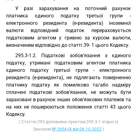
У разі зарахування на поточний рахунок
платника єдиного податку третьої групи -
електронного резидента (е-резидента) іноземної
валюти відповідний податок перераховується
податковим агентом у гривню за курсом валюти,
визначеним відповідно до статті 39- 1 цього Кодексу.
295.3-1.2. Податкові зобов’язання з єдиного
податку, утримані податковим агентом платника
єдиного податку третьої групи - електронного
резидента (е-резидента), не підлягають поверненню
платнику податку як помилково та/або надміру
сплачені податкові зобов’язання, не можуть бути
зараховані в рахунок інших обов’язкових платежів та
на них не поширюються положення статті 43 цього
Кодексу.
( Статтю 295 доповнено пунктом 295.3-1 згідно із
Законом
№ 2654-IX від 06.10.2022
)