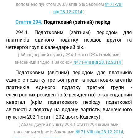
доповнено пунктом 293.9 згідно із Законом
№ 71-VIII
від 28.12.2014
)
Стаття 294.
Податковий (звітний) період
294.1. Податковим (звітним) періодом для
платників єдиного податку першої, другої та
четвертої груп є календарний рік.
( Абзац перший п ункту 294.1 статті 294 із змінами,
внесеними згідно із Законом
№ 71-VIII від 28.12.2014
)
Податковим (звітним) періодом для платників
єдиного податку третьої групи та податкових агентів
платників єдиного податку третьої групи -
електронних резидентів (е-резидентів) є календарний
квартал (крім податкового періоду податкової
звітності з податку на додану вартість, визначеного
пунктом 202.1 статті 202 цього Кодексу).
( Абзац другий п ункту 294.1 статті 294 із змінами,
внесеними згідно із Законами
№ 71-VIII від 28.12.2014
,