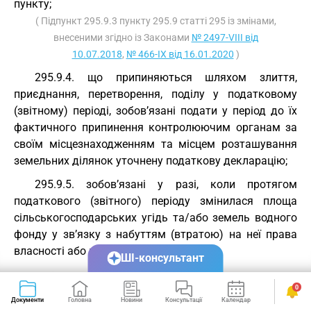
пункту;
( Підпункт 295.9.3 пункту 295.9 статті 295 із змінами,
внесеними згідно із Законами
№ 2497-VIII від
10.07.2018
,
№ 466-IX від 16.01.2020
)
295.9.4. що припиняються шляхом злиття,
приєднання, перетворення, поділу у податковому
(звітному) періоді, зобов’язані подати у період до їх
фактичного припинення контролюючим органам за
своїм місцезнаходженням та місцем розташування
земельних ділянок уточнену податкову декларацію;
295.9.5. зобов’язані у разі, коли протягом
податкового (звітного) періоду змінилася площа
сільськогосподарських угідь та/або земель водного
фонду у зв’язку з набуттям (втратою) на неї права
власності або користування:
ШІ-консультант
уточнити суму податкових зобов’язань з податку
0
на період починаючи з дати набуття (втрати) такого
Документи
Головна
Новини
Консультації
Календар
Сервіси
права до останнього дня податкового (звітного)