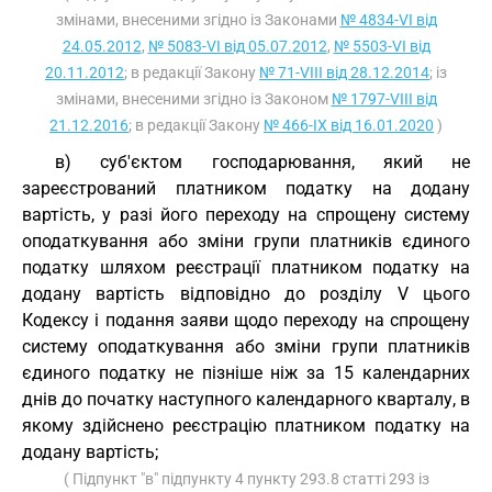
змінами, внесеними згідно із Законами
№ 4834-VI від
24.05.2012
,
№ 5083-VI від 05.07.2012
,
№ 5503-VI від
20.11.2012
; в редакції Закону
№ 71-VIII від 28.12.2014
; із
змінами, внесеними згідно із Законом
№ 1797-VIII від
21.12.2016
; в редакції Закону
№ 466-IX від 16.01.2020
)
в) суб'єктом господарювання, який не
зареєстрований платником податку на додану
вартість, у разі його переходу на спрощену систему
оподаткування або зміни групи платників єдиного
податку шляхом реєстрації платником податку на
додану вартість відповідно до розділу V цього
Кодексу і подання заяви щодо переходу на спрощену
систему оподаткування або зміни групи платників
єдиного податку не пізніше ніж за 15 календарних
днів до початку наступного календарного кварталу, в
якому здійснено реєстрацію платником податку на
додану вартість;
( Підпункт "в" підпункту 4 пункту 293.8 статті 293 із