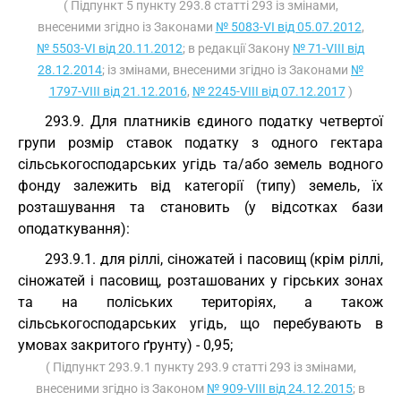
( Підпункт 5 пункту 293.8 статті 293 із змінами,
внесеними згідно із Законами
№ 5083-VI від 05.07.2012
,
№ 5503-VI від 20.11.2012
; в редакції Закону
№ 71-VIII від
28.12.2014
; із змінами, внесеними згідно із Законами
№
1797-VIII від 21.12.2016
,
№ 2245-VIII від 07.12.2017
)
293.9. Для платників єдиного податку четвертої
групи розмір ставок податку з одного гектара
сільськогосподарських угідь та/або земель водного
фонду залежить від категорії (типу) земель, їх
розташування та становить (у відсотках бази
оподаткування):
293.9.1. для ріллі, сіножатей і пасовищ (крім ріллі,
сіножатей і пасовищ, розташованих у гірських зонах
та на поліських територіях, а також
сільськогосподарських угідь, що перебувають в
умовах закритого ґрунту) - 0,95;
( Підпункт 293.9.1 пункту 293.9 статті 293 із змінами,
внесеними згідно із Законом
№ 909-VIII від 24.12.2015
; в