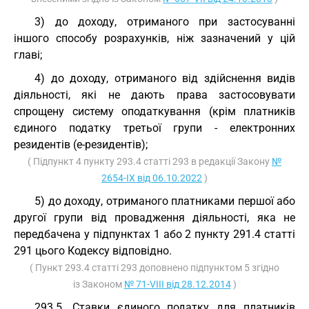
3) до доходу, отриманого при застосуванні
іншого способу розрахунків, ніж зазначений у цій
главі;
4) до доходу, отриманого від здійснення видів
діяльності, які не дають права застосовувати
спрощену систему оподаткування (крім платників
єдиного податку третьої групи - електронних
резидентів (е-резидентів);
( Підпункт 4 пункту 293.4 статті 293 в редакції Закону
№
2654-IX від 06.10.2022
)
5) до доходу, отриманого платниками першої або
другої групи від провадження діяльності, яка не
передбачена у підпунктах 1 або 2 пункту 291.4 статті
291 цього Кодексу відповідно.
( Пункт 293.4 статті 293 доповнено підпунктом 5 згідно
із Законом
№ 71-VIII від 28.12.2014
)
293.5. Ставки єдиного податку для платників