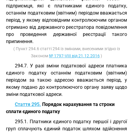
підприємця, які є платниками єдиного податку,
останнім податковим (звітним) періодом вважається
період, у якому відповідним контролюючим органом
отримано від державного реєстратора повідомлення
про проведення державної реєстрації такого
припинення.
( Пункт 294.6 статті 294 із змінами, внесеними згідно із
Законом
№ 1797-VIII від 21.12.2016
)
294.7. У разі зміни податкової адреси платника
єдиного податку останнім податковим (звітним)
періодом за такою адресою вважається період, у
якому подано до контролюючого органу заяву щодо
зміни податкової адреси.
Стаття 295.
Порядок нарахування та строки
сплати єдиного податку
295.1. Платники єдиного податку першої і другої
груп сплачують єдиний податок шляхом здійснення