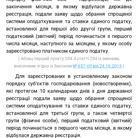
закінчення місяця, в якому відбулася державна
реєстрація, подали заяву щодо обрання спрощеної
системи оподаткування та ставки єдиного податку,
встановленої для першої або другої групи, перший
податковий (звітний) період починається з першого
числа місяця, наступного за місяцем, у якому особу
зареєстровано платником єдиного податку.
( Абзац перший пункту 294.4 статті 294 із змінами,
внесеними згідно із Законом
№ 657-VII від 24.10.2013
)
Для зареєстрованих в установленому законом
порядку суб’єктів господарювання (новостворених),
які протягом 10 календарних днів з дня державної
реєстрації подали заяву щодо обрання спрощеної
системи оподаткування та ставки єдиного податку,
встановленої для третьої групи, а також четвертої
групи (фізичні особи), перший податковий (звітний)
період починається з першого числа місяця, в якому
відбулася державна реєстрація.