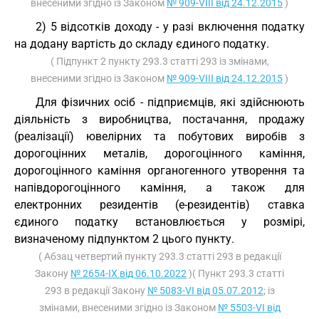
внесеними згідно із Законом
№ 909-VIII від 24.12.2015
)
2) 5 відсотків доходу - у разі включення податку
на додану вартість до складу єдиного податку.
( Підпункт 2 пункту 293.3 статті 293 із змінами,
внесеними згідно із Законом
№ 909-VIII від 24.12.2015
)
Для фізичних осіб - підприємців, які здійснюють
діяльність з виробництва, постачання, продажу
(реалізації) ювелірних та побутових виробів з
дорогоцінних металів, дорогоцінного каміння,
дорогоцінного каміння органогенного утворення та
напівдорогоцінного каміння, а також для
електронних резидентів (е-резидентів) ставка
єдиного податку встановлюється у розмірі,
визначеному підпунктом 2 цього пункту.
( Абзац четвертий пункту 293.3 статті 293 в редакції
Закону
№ 2654-IX від 06.10.2022
)( Пункт 293.3 статті
293 в редакції Закону
№ 5083-VI від 05.07.2012
; із
змінами, внесеними згідно із Законом
№ 5503-VI від