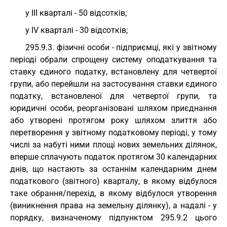
у III кварталі - 50 відсотків;
у IV кварталі - 30 відсотків;
295.9.3. фізичні особи - підприємці, які у звітному
періоді обрали спрощену систему оподаткування та
ставку єдиного податку, встановлену для четвертої
групи, або перейшли на застосування ставки єдиного
податку, встановленої для четвертої групи, та
юридичні особи, реорганізовані шляхом приєднання
або утворені протягом року шляхом злиття або
перетворення у звітному податковому періоді, у тому
числі за набуті ними площі нових земельних ділянок,
вперше сплачують податок протягом 30 календарних
днів, що настають за останнім календарним днем
податкового (звітного) кварталу, в якому відбулося
таке обрання/перехід, в якому відбулося утворення
(виникнення права на земельну ділянку), а надалі - у
порядку, визначеному підпунктом 295.9.2 цього