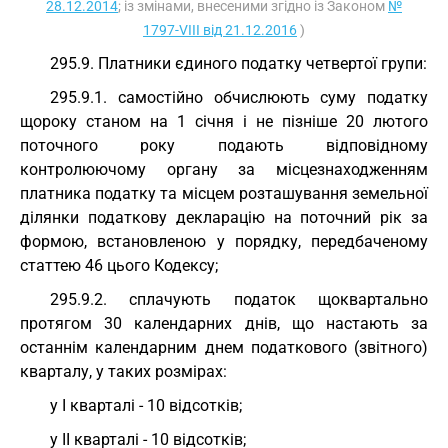
28.12.2014
; із змінами, внесеними згідно із Законом
№
1797-VIII від 21.12.2016
)
295.9. Платники єдиного податку четвертої групи:
295.9.1. самостійно обчислюють суму податку
щороку станом на 1 січня і не пізніше 20 лютого
поточного року подають відповідному
контролюючому органу за місцезнаходженням
платника податку та місцем розташування земельної
ділянки податкову декларацію на поточний рік за
формою, встановленою у порядку, передбаченому
статтею 46 цього Кодексу;
295.9.2. сплачують податок щоквартально
протягом 30 календарних днів, що настають за
останнім календарним днем податкового (звітного)
кварталу, у таких розмірах:
у I кварталі - 10 відсотків;
у II кварталі - 10 відсотків;