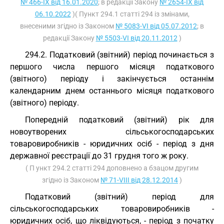
№ 466-IX від 16.01.2020
; в редакції Закону
№ 2654-IX від
06.10.2022
)( Пункт 294.1 статті 294 із змінами,
внесеними згідно із Законом
№ 5083-VI від 05.07.2012
; в
редакції Закону
№ 5503-VI від 20.11.2012
)
294.2. Податковий (звітний) період починається з
першого числа першого місяця податкового
(звітного) періоду і закінчується останнім
календарним днем останнього місяця податкового
(звітного) періоду.
Попередній податковий (звітний) рік для
новоутворених сільськогосподарських
товаровиробників - юридичних осіб - період з дня
державної реєстрації до 31 грудня того ж року.
( П ункт 294.2 статті 294 доповнено а бзацом другим
згідно із Законом
№ 71-VIII від 28.12.2014
)
Податковий (звітний) період для
сільськогосподарських товаровиробників -
юридичних осіб, що ліквідуються, - період з початку