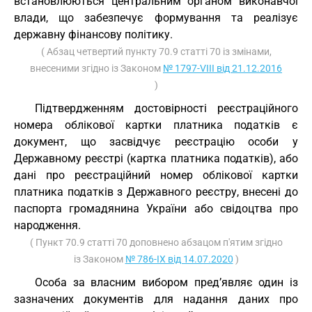
встановлюються центральним органом виконавчої
влади, що забезпечує формування та реалізує
державну фінансову політику.
( Абзац четвертий пункту 70.9 статті 70 із змінами,
внесеними згідно із Законом
№ 1797-VIII від 21.12.2016
)
Підтвердженням достовірності реєстраційного
номера облікової картки платника податків є
документ, що засвідчує реєстрацію особи у
Державному реєстрі (картка платника податків), або
дані про реєстраційний номер облікової картки
платника податків з Державного реєстру, внесені до
паспорта громадянина України або свідоцтва про
народження.
( Пункт 70.9 статті 70 доповнено абзацом п'ятим згідно
із Законом
№ 786-IX від 14.07.2020
)
Особа за власним вибором пред’являє один із
зазначених документів для надання даних про