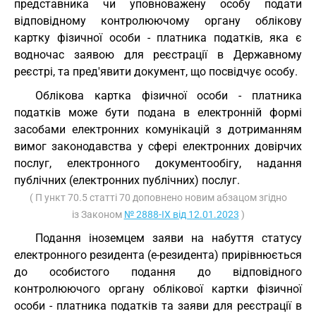
представника чи уповноважену особу подати
відповідному контролюючому органу облікову
картку фізичної особи - платника податків, яка є
водночас заявою для реєстрації в Державному
реєстрі, та пред'явити документ, що посвідчує особу.
Облікова картка фізичної особи - платника
податків може бути подана в електронній формі
засобами електронних комунікацій з дотриманням
вимог законодавства у сфері електронних довірчих
послуг, електронного документообігу, надання
публічних (електронних публічних) послуг.
( П ункт 70.5 статті 70 доповнено новим абзацом згідно
із Законом
№ 2888-IX від 12.01.2023
)
Подання іноземцем заяви на набуття статусу
електронного резидента (е-резидента) прирівнюється
до особистого подання до відповідного
контролюючого органу облікової картки фізичної
особи - платника податків та заяви для реєстрації в