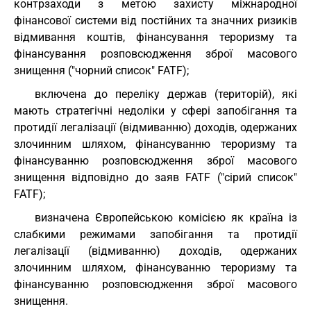
контрзаходи з метою захисту міжнародної
фінансової системи від постійних та значних ризиків
відмивання коштів, фінансування тероризму та
фінансування розповсюдження зброї масового
знищення ("чорний список" FATF);
включена до переліку держав (територій), які
мають стратегічні недоліки у сфері запобігання та
протидії легалізації (відмиванню) доходів, одержаних
злочинним шляхом, фінансуванню тероризму та
фінансуванню розповсюдження зброї масового
знищення відповідно до заяв FATF ("сірий список"
FATF);
визначена Європейською комісією як країна із
слабкими режимами запобігання та протидії
легалізації (відмиванню) доходів, одержаних
злочинним шляхом, фінансуванню тероризму та
фінансуванню розповсюдження зброї масового
знищення.