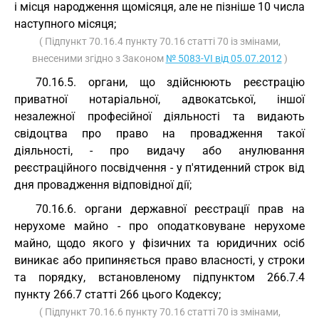
і місця народження щомісяця, але не пізніше 10 числа
наступного місяця;
( Підпункт 70.16.4 пункту 70.16 статті 70 із змінами,
внесеними згідно з Законом
№ 5083-VI від 05.07.2012
)
70.16.5. органи, що здійснюють реєстрацію
приватної нотаріальної, адвокатської, іншої
незалежної професійної діяльності та видають
свідоцтва про право на провадження такої
діяльності, - про видачу або анулювання
реєстраційного посвідчення - у п'ятиденний строк від
дня провадження відповідної дії;
70.16.6. органи державної реєстрації прав на
нерухоме майно - про оподатковуване нерухоме
майно, щодо якого у фізичних та юридичних осіб
виникає або припиняється право власності, у строки
та порядку, встановленому підпунктом 266.7.4
пункту 266.7 статті 266 цього Кодексу;
( Підпункт 70.16.6 пункту 70.16 статті 70 із змінами,