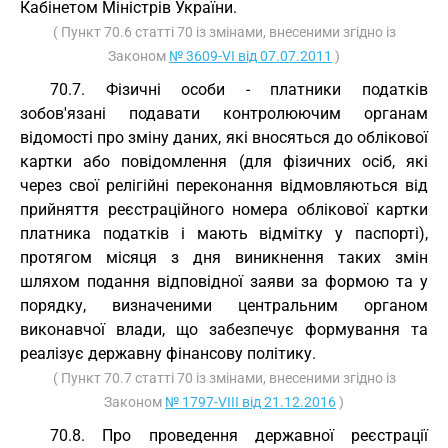
Кабінетом Міністрів України.
( Пункт 70.6 статті 70 із змінами, внесеними згідно із
Законом
№ 3609-VI від 07.07.2011
)
70.7. Фізичні особи - платники податків
зобов'язані подавати контролюючим органам
відомості про зміну даних, які вносяться до облікової
картки або повідомлення (для фізичних осіб, які
через свої релігійні переконання відмовляються від
прийняття реєстраційного номера облікової картки
платника податків і мають відмітку у паспорті),
протягом місяця з дня виникнення таких змін
шляхом подання відповідної заяви за формою та у
порядку, визначеними центральним органом
виконавчої влади, що забезпечує формування та
реалізує державну фінансову політику.
( Пункт 70.7 статті 70 із змінами, внесеними згідно із
Законом
№ 1797-VIII від 21.12.2016
)
70.8. Про проведення державної реєстрації