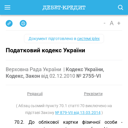
-
A
+
Документ підготовлено в
системі iplex
Податковий кодекс України
Верховна Рада України
|
Кодекс України,
Кодекс, Закон
від
02.12.2010
№ 2755-VI
Редакції
Реквізити
( Абзац сьомий пункту 70.1 статті 70 виключено на
підставі Закону
№ 879-VII від 13.03.2014
)
70.2. До облікової картки фізичної особи -