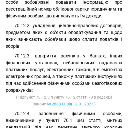
особи зобов'язані подавати інформацію про
реєстраційний номер облікової картки юридичним та
фізичним особам, що виплачують їм доходи;
70.12.2. укладення цивільно-правових договорів,
предметом яких є об'єкти оподаткування та щодо
яких виникають обов'язки щодо сплати податків і
зборів;
70.12.3. відкриття рахунків у банках, інших
фінансових установах, небанківських надавачах
платіжних послуг, електронних гаманців в емітентах
електронних грошей, а також у платіжних інструкціях
під час здійснення фізичними особами безготівкових
розрахунків;
( Підпункт 70.12.3 п ункту 70.12 статті 70 в редакції
Закону
№ 2888-IX від 12.01.2023
)
70.12.4. заповнення фізичними особами,
визначеними у пункті 70.1 цієї статті, митних
декларацій під час перетину митного кордону