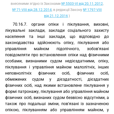
внесеними згідно із Законами
№ 5503-VI від 20.11.2012
,
№ 71-VIII від 28.12.2014
; в редакції Закону
№ 1797-VIII
від 21.12.2016
)
70.16.7. органи опіки і піклування, виховні,
лікувальні заклади, заклади соціального захисту
населення та інші заклади, що відповідно до
законодавства здійснюють опіку, піклування або
управління майном підопічного, зобов'язані
повідомляти про встановлення опіки над фізичними
особами, визнаними судом недієздатними, опіку,
піклування і управління майном малолітніх, інших
неповнолітніх фізичних осіб, фізичних осіб,
обмежених судом у дієздатності, дієздатних
фізичних осіб, над якими встановлене піклування у
формі патронажу, піклування або управління майном
фізичних осіб, визнаних судом безвісно відсутніми, а
також про подальші зміни, пов'язані із зазначеною
опікою, піклуванням або управлінням майном, у