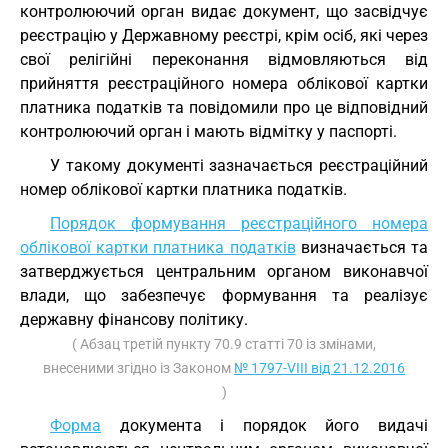
контролюючий орган видає документ, що засвідчує
реєстрацію у Державному реєстрі, крім осіб, які через
свої релігійні переконання відмовляються від
прийняття реєстраційного номера облікової картки
платника податків та повідомили про це відповідний
контролюючий орган і мають відмітку у паспорті.
У такому документі зазначається реєстраційний
номер облікової картки платника податків.
Порядок формування реєстраційного номера
облікової картки платника податків
визначається та
затверджується центральним органом виконавчої
влади, що забезпечує формування та реалізує
державну фінансову політику.
( Абзац третій пункту 70.9 статті 70 із змінами,
внесеними згідно із Законом
№ 1797-VIII від 21.12.2016
)
Форма
документа і порядок його видачі