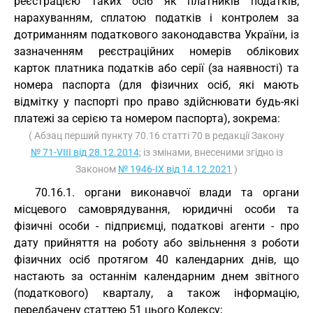
реєстрацією таких осіб як платників податків,
нарахуванням, сплатою податків і контролем за
дотриманням податкового законодавства України, із
зазначенням реєстраційних номерів облікових
карток платника податків або серії (за наявності) та
номера паспорта (для фізичних осіб, які мають
відмітку у паспорті про право здійснювати будь-які
платежі за серією та номером паспорта), зокрема:
( Абзац перший пункту 70.16 статті 70 в редакції Закону
№ 71-VIII від 28.12.2014
; із змінами, внесеними згідно із
Законом
№ 1946-IX від 14.12.2021
)
70.16.1. органи виконавчої влади та органи
місцевого самоврядування, юридичні особи та
фізичні особи - підприємці, податкові агенти - про
дату прийняття на роботу або звільнення з роботи
фізичних осіб протягом 40 календарних днів, що
настають за останнім календарним днем звітного
(податкового) кварталу, а також інформацію,
передбачену статтею 51 цього Кодексу;