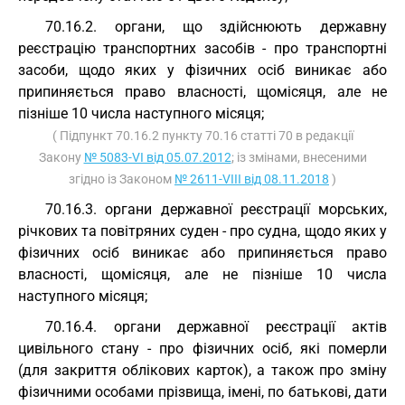
70.16.2. органи, що здійснюють державну
реєстрацію транспортних засобів - про транспортні
засоби, щодо яких у фізичних осіб виникає або
припиняється право власності, щомісяця, але не
пізніше 10 числа наступного місяця;
( Підпункт 70.16.2 пункту 70.16 статті 70 в редакції
Закону
№ 5083-VI від 05.07.2012
; із змінами, внесеними
згідно із Законом
№ 2611-VIII від 08.11.2018
)
70.16.3. органи державної реєстрації морських,
річкових та повітряних суден - про судна, щодо яких у
фізичних осіб виникає або припиняється право
власності, щомісяця, але не пізніше 10 числа
наступного місяця;
70.16.4. органи державної реєстрації актів
цивільного стану - про фізичних осіб, які померли
(для закриття облікових карток), а також про зміну
фізичними особами прізвища, імені, по батькові, дати