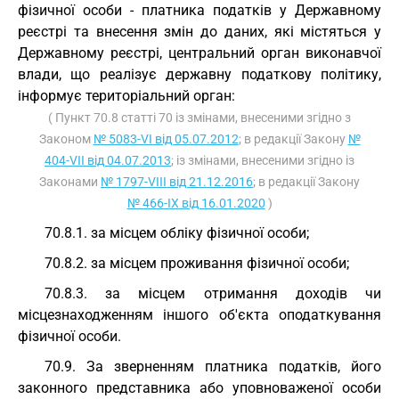
фізичної особи - платника податків у Державному
реєстрі та внесення змін до даних, які містяться у
Державному реєстрі, центральний орган виконавчої
влади, що реалізує державну податкову політику,
інформує територіальний орган:
( Пункт 70.8 статті 70 із змінами, внесеними згідно з
Законом
№ 5083-VI від 05.07.2012
; в редакції Закону
№
404-VII від 04.07.2013
; із змінами, внесеними згідно із
Законами
№ 1797-VIII від 21.12.2016
; в редакції Закону
№ 466-IX від 16.01.2020
)
70.8.1. за місцем обліку фізичної особи;
70.8.2. за місцем проживання фізичної особи;
70.8.3. за місцем отримання доходів чи
місцезнаходженням іншого об'єкта оподаткування
фізичної особи.
70.9. За зверненням платника податків, його
законного представника або уповноваженої особи