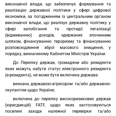
виконавчої влади, що забезпечує формування та
реалізацію державної політики у сфері цифрової
економіки, за погодженням із центральним органом
виконавчої влади, що реалізує державну політику у
сфері запобігання та протидії легалізації
(відмиванню) доходів, одержаних злочинним
шляхом, фінансуванню тероризму та фінансуванню
розповсюдження зброї масового знищення, у
порядку, визначеному Кабінетом Міністрів України.
До Переліку держав, громадяни або резиденти
яких можуть набути статус електронного резидента
(е-резидента), не може бути включена держава:
визнана державою-агресором та/або державою-
окупантом щодо України;
включена до переліку високоризикових держав
(юрисдикцій) FATF, щодо яких застосовуються
посилені заходи належної перевірки та/або