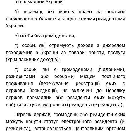
а) громадяни України;
б) іноземці, які мають право на постійне
проживання в Україні чи є податковими резидентами
України;
в) особи без громадянства;
г) особи, які отримують доходи з джерелом
походження з України за товари, роботи, послуги
(крім пасивних доходів);
ґ) особи, які є громадянами (підданими),
резидентами або особами, місцем постійного
проживання (перебування, реєстрації) яких є
держави (юрисдикції), не включені до Переліку
держав, громадяни або резиденти яких можуть
набути статус електронного резидента (е-резидента).
Перелік держав, громадяни або резиденти яких
можуть набути статус електронного резидента (е-
резидента), встановлюється центральним органом