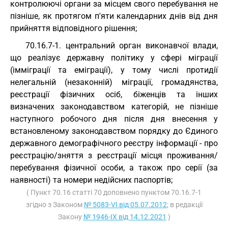
контролюючі органи за місцем свого перебування не
пізніше, як протягом п'яти календарних днів від дня
прийняття відповідного рішення;
70.16.7-1. центральний орган виконавчої влади,
що реалізує державну політику у сфері міграції
(імміграції та еміграції), у тому числі протидії
нелегальній (незаконній) міграції, громадянства,
реєстрації фізичних осіб, біженців та інших
визначених законодавством категорій, не пізніше
наступного робочого дня після дня внесення у
встановленому законодавством порядку до Єдиного
державного демографічного реєстру інформації - про
реєстрацію/зняття з реєстрації місця проживання/
перебування фізичної особи, а також про серії (за
наявності) та номери недійсних паспортів;
( Пункт 70.16 статті 70 доповнено пунктом 70.16.7-1
згідно з Законом
№ 5083-VI від 05.07.2012
; в редакції
Закону
№ 1946-IX від 14.12.2021
)