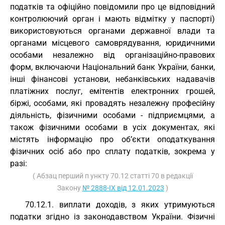
податків та офіційно повідомили про це відповідний
контролюючий орган і мають відмітку у паспорті)
використовуються органами державної влади та
органами місцевого самоврядування, юридичними
особами незалежно від організаційно-правових
форм, включаючи Національний банк України, банки,
інші фінансові установи, небанківських надавачів
платіжних послуг, емітентів електронних грошей,
біржі, особами, які провадять незалежну професійну
діяльність, фізичними особами - підприємцями, а
також фізичними особами в усіх документах, які
містять інформацію про об’єкти оподаткування
фізичних осіб або про сплату податків, зокрема у
разі:
( Абзац перший п ункту 70.12 статті 70 в редакції
Закону
№ 2888-IX від 12.01.2023
)
70.12.1. виплати доходів, з яких утримуються
податки згідно із законодавством України. Фізичні