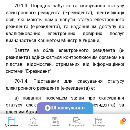
70-1.3. Порядок набуття та скасування статусу
електронного резидента (е-резидента), ідентифікації
осіб, які мають намір набути статус електронного
резидента (е-резидента), та надання їм доступу до
кваліфікованих електронних довірчих послуг
визначається Кабінетом Міністрів України.
Взяття на облік електронного резидента (е-
резидента) здійснюється контролюючим органом на
підставі відомостей, отриманих від інформаційної
системи "Е-резидент".
70-1.4. Підставами для скасування статусу
електронного резидента (е-резидента) є:
а) подання іноземцем заяви про скасування
статусу електронного резидента (е-резидента) за
ШІ-консультант
власним бажанням;
0
б) анулювання статусу електронного резидента
Документи
Головна
Новини
Консультації
Календар
Сервіси
(е-резидента) на підставі рішення центрального