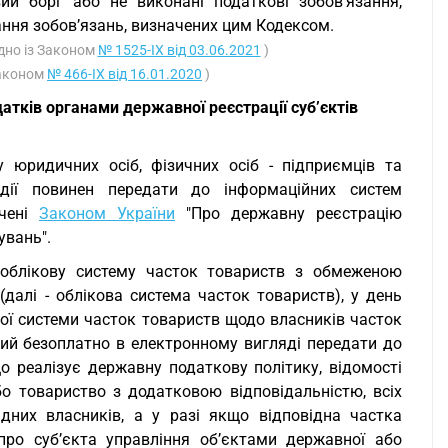
ий борг або не виконані податкові зобов’язання,
ання зобов’язань, визначених цим Кодексом.
ідно із Законом
№ 1525-IX від 03.06.2021
)
Законом
№ 466-IX від 16.01.2020
)
атків органами державної реєстрації суб’єктів
у юридичних осіб, фізичних осіб - підприємців та
дії повинен передати до інформаційних систем
ачені
Законом України
"Про державну реєстрацію
увань".
е облікову систему часток товариств з обмеженою
далі - облікова система часток товариств), у день
вої системи часток товариств щодо власників часток
ний безоплатно в електронному вигляді передати до
о реалізує державну податкову політику, відомості
о товариство з додатковою відповідальністю, всіх
дних власників, а у разі якщо відповідна частка
про суб’єкта управління об’єктами державної або