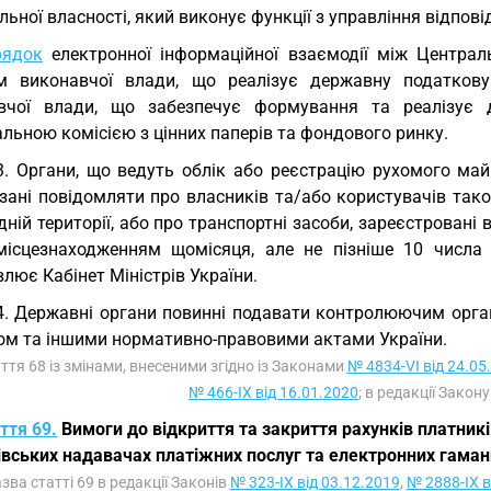
ьної власності, який виконує функції з управління відпов
рядок
електронної інформаційної взаємодії між Централ
м виконавчої влади, що реалізує державну податкову
вчої влади, що забезпечує формування та реалізує 
льною комісією з цінних паперів та фондового ринку.
3. Органи, що ведуть облік або реєстрацію рухомого май
язані повідомляти про власників та/або користувачів так
дній території, або про транспортні засоби, зареєстровані 
місцезнаходженням щомісяця, але не пізніше 10 числа
лює Кабінет Міністрів України.
4. Державні органи повинні подавати контролюючим орга
ом та іншими нормативно-правовими актами України.
аття 68 із змінами, внесеними згідно із Законами
№ 4834-VI від 24.05
№ 466-IX від 16.01.2020
; в редакції Закон
ття 69.
Вимоги до відкриття та закриття рахунків платникі
івських надавачах платіжних послуг та електронних гаман
азва статті 69 в редакції Законів
№ 323-IX від 03.12.2019
,
№ 2888-IX в