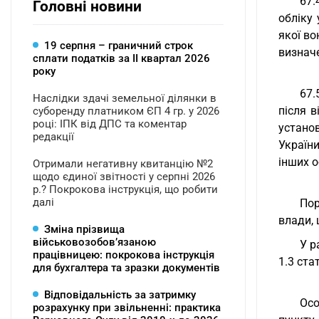
67.
Головні новини
обліку 
якої во
19 серпня – граничний строк
визнач
сплати податків за ІI квартал 2026
року
67.
Наслідки здачі земельної ділянки в
після 
суборенду платником ЄП 4 гр. у 2026
році: ІПК від ДПС та коментар
устано
редакції
України
інших о
Отримали негативну квитанцію №2
щодо єдиної звітності у серпні 2026
р.? Покрокова інструкція, що робити
далі
Пор
влади, 
Зміна прізвища
військовозобов’язаною
У р
працівницею: покрокова інструкція
1.3 ста
для бухгалтера та зразки документів
Відповідальність за затримку
Осо
розрахунку при звільненні: практика