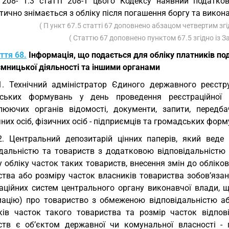
 208- 1.3 статті 208-1 цього Кодексу наявний податков
ично знімається з обліку після погашення боргу та викон
( П ункт 67.5 статті 67 доповнено абзацом четвертим зг
( Статтю 67 доповнено пунктом 67.5 згідно із 
ття 68.
Інформація, що подається для обліку платників под
ємницької діяльності та іншими органами
1. Технічний адміністратор Єдиного державного реєстр
ських формувань у день проведення реєстраційної 
люючих органів відомості, документи, запити, передб
их осіб, фізичних осіб - підприємців та громадських форм
2. Центральний депозитарій цінних паперів, який вед
ідальністю та товариств з додатковою відповідальністю (
 обліку часток таких товариств, внесення змін до обліко
ства або розміру часток власників товариства зобов’яза
аційних систем центрального органу виконавчої влади, щ
мацію) про товариство з обмеженою відповідальністю аб
ків часток такого товариства та розмір часток відпові
ств є об’єктом державної чи комунальної власності - 