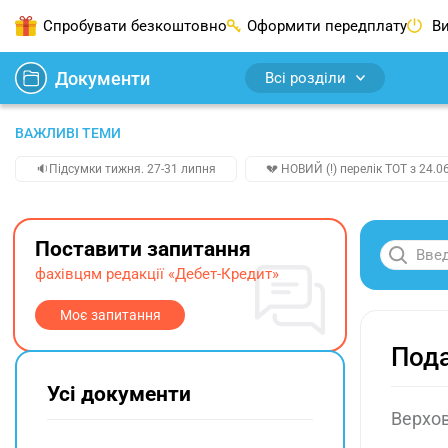
Спробувати безкоштовно
Оформити передплату
Ви
Документи
Всі розділи
ВАЖЛИВІ ТЕМИ
🔉Підсумки тижня. 27-31 липня
💔 НОВИЙ (!) перелік ТОТ з 24.06
Поставити запитання
фахівцям редакції «Дебет-Кредит»
Моє запитання
Пода
Усі документи
Верхов