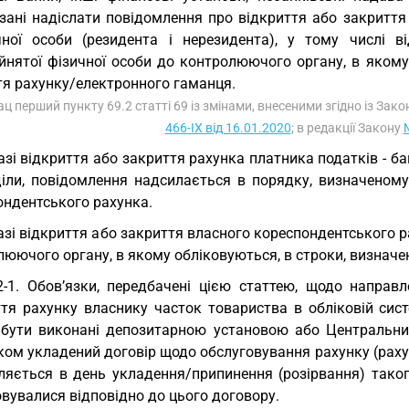
язані надіслати повідомлення про відкриття або закриття
ної особи (резидента і нерезидента), у тому числі ві
йнятої фізичної особи до контролюючого органу, в якому 
тя рахунку/електронного гаманця.
ац перший пункту 69.2 статті 69 із змінами, внесеними згідно із Зак
466-IX від 16.01.2020
; в редакції Закону
азі відкриття або закриття рахунка платника податків - ба
діли, повідомлення надсилається в порядку, визначеному
ондентського рахунка.
азі відкриття або закриття власного кореспондентського р
юючого органу, в якому обліковуються, в строки, визначе
2-1. Обов’язки, передбачені цією статтею, щодо напра
ття рахунку власнику часток товариства в обліковій сис
бути виконані депозитарною установою або Центральним
ком укладений договір щодо обслуговування рахунку (раху
ляється в день укладення/припинення (розірвання) таког
вувалися відповідно до цього договору.