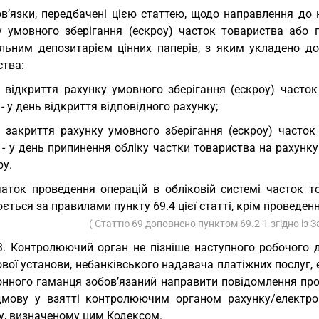
в’язки, передбачені цією статтею, щодо направлення до
у умовного зберігання (ескроу) часток товариства або 
льним депозитарієм цінних паперів, з яким укладено дог
ства:
 відкриття рахунку умовного зберігання (ескроу) часток
 - у день відкриття відповідного рахунку;
 закриття рахунку умовного зберігання (ескроу) часток 
 - у день припинення обліку частки товариства на рахунку 
ру.
аток проведення операцій в обліковій системі часток 
ється за правилами пункту 69.4 цієї статті, крім проведен
( Статтю 69 доповнено пунктом 69.2-1 згідно із
3. Контролюючий орган не пізніше наступного робочого 
вої установи, небанківського надавача платіжних послуг,
онного гаманця зобов’язаний направити повідомлення про
дмову у взятті контролюючим органом рахунку/електро
у, визначеному цим Кодексом.