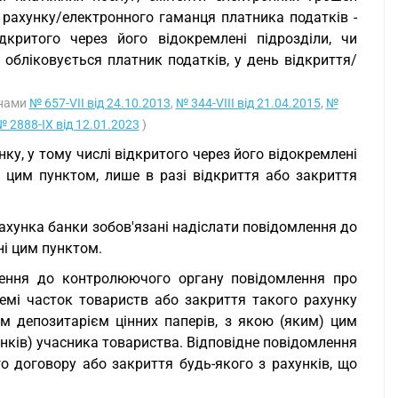
 рахунку/електронного гаманця платника податків -
дкритого через його відокремлені підрозділи, чи
обліковується платник податків, у день відкриття/
онами
№ 657-VII від 24.10.2013
,
№ 344-VIII від 21.04.2015
,
№
№ 2888-IX від 12.01.2023
)
нку, у тому числі відкритого через його відокремлені
 цим пунктом, лише в разі відкриття або закриття
ахунка банки зобов'язані надіслати повідомлення до
ні цим пунктом.
влення до контролюючого органу повідомлення про
темі часток товариств або закриття такого рахунку
 депозитарієм цінних паперів, з якою (яким) цим
нків) учасника товариства. Відповідне повідомлення
о договору або закриття будь-якого з рахунків, що