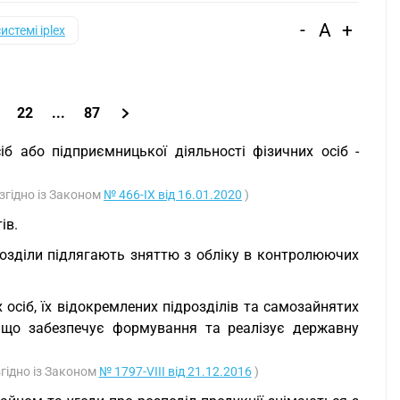
-
A
+
системі iplex
22
...
87
б або підприємницької діяльності фізичних осіб -
 згідно із Законом
№ 466-IX від 16.01.2020
)
ів.
дрозділи підлягають зняттю з обліку в контролюючих
осіб, їх відокремлених підрозділів та самозайнятих
 що забезпечує формування та реалізує державну
згідно із Законом
№ 1797-VIII від 21.12.2016
)