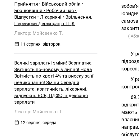
Прийняття • Військовий облік •
зобов’
Бронювання • Робочий час •
юридич
Відпустки • Лікарняні • Звільнення.
самоза
Перевірки Держпраці і ТЦК
закрит
Лектор: Мойсеєнко Т.
( Абз
11 серпня, вівторок
У р
підроз
Великі зарплатні зміни! Зарплатна
коресп
Звітність по-новому з липня! Нова
Звітність по квоті 4% та внеску за її
У р
невиконання! Зміни Середня
контрол
зарплата: критичність, лікарняні,
відпускні. ЄСВ, ПДФО, індексація
69.
зарплати
відкри
Лектор: Мойсеєнко Т.
мають 
власни
12 серпня, середа
направ
обслуго