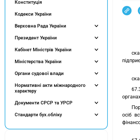
Конституція
Кодекси України
Верховна Рада України
Президент України
Кабінет Міністрів України
ска
підприє
Міністерства України
Органи судової влади
ска
Нормативні акти міжнародного
67.
характеру
органах
Документи СРСР та УРСР
Пор
Cтандарти бух.обліку
осіб в
фінансо