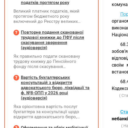
податків протягом року
комунал
Великий платник податків, який
По
протягом бюджетного року
органо
включений до Реєстру великих
платників податків, сплачує ПДФО
викона
за місцем попереднього обліку, а
Повторне подання сканованої
Націона
Податковий розрахунок подає за
трудової книжки до ПФУ після
новим (основним) місцем обліку
скасування звернення
68.
(аудіоверсія)
зобов’
Як правильно подати скановану
відпові
трудову книжку до Пенсійного
своїм 
фонду після скасування
попереднього звернення через
встанов
відсутність підпису на титульній
Вартість бухгалтерських
68.
сторінці — надсилати лише
консультацій з відкриття
виправлену сторінку чи всю трудову
адвокатського бюро, ліквідації та
Кодекс
книжку заново?
ф. №8-ОПП у 2026 році
( Ст
(аудіоверсія)
Яка орієнтовна вартість послуг
бухгалтера за консультації щодо
Ста
відкриття адвокатського бюро,
небанк
ліквідації незалежної адвокатської
( Н
діяльності та подання звіту за
Оформлення та облік мобілізації