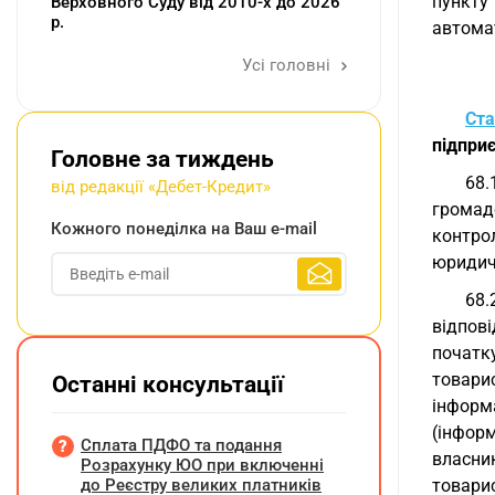
пункту
Верховного Суду від 2010-х до 2026
р.
автомат
Усі головні
Ста
підпри
Головне за тиждень
68.
від редакції «Дебет-Кредит»
громад
Кожного понеділка на Ваш e-mail
контро
юридичн
68.
відпов
початку
товари
Останні консультації
інформ
(інфор
Сплата ПДФО та подання
власни
Розрахунку ЮО при включенні
до Реєстру великих платників
товари