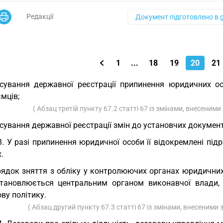
Редакції
Документ підготовлено в
1
...
18
19
20
21
сування державної реєстрації припинення юридичних осі
мців;
( Абзац третій пункту 67.2 статті 67 із змінами, внесеними
сування державної реєстрації змін до установчих документ
3. У разі припинення юридичної особи її відокремлені пі
.
ядок зняття з обліку у контролюючих органах юридичних 
становлюється центральним органом виконавчої влади,
ву політику.
( Абзац другий пункту 67.3 статті 67 із змінами, внесеними 