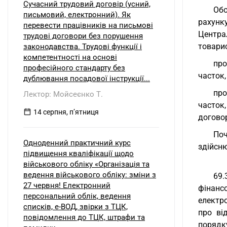
Сучасний трудовий договір (усний,
Обо
письмовий, електронний). Як
рахунк
перевести працівників на письмові
Центра
трудові договори без порушення
товари
законодавства. Трудові функції і
компетентності на основі
про
професійного стандарту без
часток,
дублювання посадової інструкції...
про
Лектор: Мойсеєнко Т.
часток,
14 серпня, пʼятниця
догово
Поч
Одноденний практичний курс
здійсню
підвищення кваліфікації щодо
військового обліку «Організація та
ведення військового обліку: зміни з
69.
27 червня! Електронний
фінансо
персональний облік, ведення
електр
списків, е-ВОД, звірки з ТЦК,
про ві
повідомлення до ТЦК, штрафи та
порядк