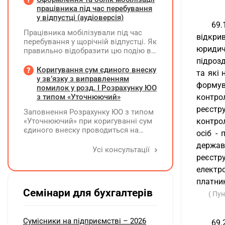
формою №8-ОПП?
працівника під час перебування
у відпустці (аудіоверсія)
69.
Працівника мобілізували під час
відкри
перебування у щорічній відпустці. Як
юридич
правильно відобразити цю подію в
кадровому, табельному,
підроз
бухгалтерському обліку та
Коригування сум єдиного внеску
та які
податковій звітності?
у зв’язку з виправленням
формув
помилок у розд. І Розрахунку ЮО
з типом «Уточнюючий»
контро
реєстр
Заповнення Розрахунку ЮО з типом
«Уточнюючий» при коригуванні сум
контро
єдиного внеску проводиться на
осіб -
підставі Додатку Д1 до Розрахунку
державн
ЮО з використанням типів
Усі консультації
нарахувань 2 та 3. Додатки,
реєстр
інформація щодо яких не
електр
коригується, у рядку 06 не
платник
вказуються та не подаються
Семінари для бухгалтерів
( Пун
Сумісники на підприємстві – 2026
69.