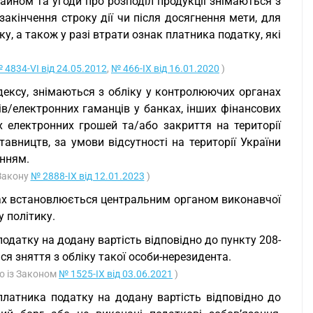
майном та угоди про розподіл продукції знімаються з
закінчення строку дії чи після досягнення мети, для
у, а також у разі втрати ознак платника податку, які
 4834-VI від 24.05.2012
,
№ 466-IX від 16.01.2020
)
Кодексу, знімаються з обліку у контролюючих органах
ів/електронних гаманців у банках, інших фінансових
х електронних грошей та/або закриття на території
тавництв, за умови відсутності на території України
анням.
 Закону
№ 2888-IX від 12.01.2023
)
нах встановлюється центральним органом виконавчої
 політику.
одатку на додану вартість відповідно до пункту 208-
я зняття з обліку такої особи-нерезидента.
но із Законом
№ 1525-IX від 03.06.2021
)
 платника податку на додану вартість відповідно до