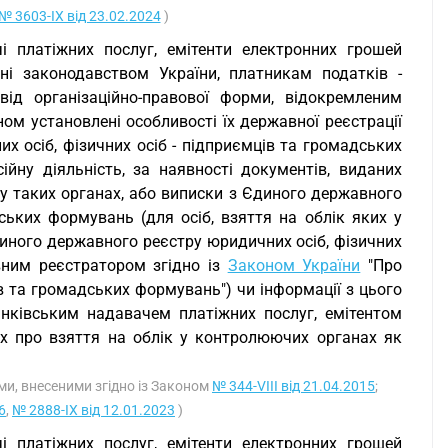
№ 3603-IX від 23.02.2024
)
ачі платіжних послуг, емітенти електронних грошей
ені законодавством України, платникам податків -
ід організаційно-правової форми, відокремленим
ом установлені особливості їх державної реєстрації
 осіб, фізичних осіб - підприємців та громадських
йну діяльність, за наявності документів, виданих
у таких органах, або виписки з Єдиного державного
ських формувань (для осіб, взяття на облік яких у
иного державного реєстру юридичних осіб, фізичних
вним реєстратором згідно із
Законом України
"Про
в та громадських формувань") чи інформації з цього
нківським надавачем платіжних послуг, емітентом
их про взяття на облік у контролюючих органах як
нами, внесеними згідно із Законом
№ 344-VIII від 21.04.2015
;
6
,
№ 2888-IX від 12.01.2023
)
ачі платіжних послуг, емітенти електронних грошей