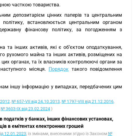
ідною часткою товариства.
ьним депозитарієм цінних паперів та центральним
 політику, встановлюється центральним органом
державну фінансову політику, за погодженням з
на та інших активів, які є об’єктом оподаткування,
ого рухомого майна та інших активів, розміщених на
в цих органах, та їх власників контролюючі органи за
 наступного місяця.
Порядок
такого повідомлення
нам іншу інформацію у випадках, передбачених цим
.2012
,
№ 657-VII від 24.10.2013
,
№ 1797-VIII від 21.12.2016
,
у
№ 3603-IX від 23.02.2024
)
в податків у банках, інших фінансових установах,
ців в емітентах електронних грошей
ід 12.01.2023
; із змінами, внесеними згідно із Законом
№