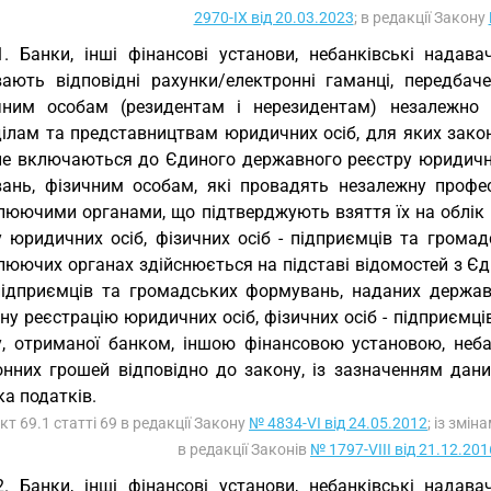
2970-IX від 20.03.2023
; в редакції Закону
1. Банки, інші фінансові установи, небанківські надав
вають відповідні рахунки/електронні гаманці, передбач
ним особам (резидентам і нерезидентам) незалежно в
ділам та представництвам юридичних осіб, для яких закон
 не включаються до Єдиного державного реєстру юридичних
ань, фізичним особам, які провадять незалежну професі
люючими органами, що підтверджують взяття їх на облік 
у юридичних осіб, фізичних осіб - підприємців та громад
люючих органах здійснюється на підставі відомостей з Єд
 підприємців та громадських формувань, наданих держа
у реєстрацію юридичних осіб, фізичних осіб - підприємці
у, отриманої банком, іншою фінансовою установою, неба
онних грошей відповідно до закону, із зазначенням дан
а податків.
кт 69.1 статті 69 в редакції Закону
№ 4834-VI від 24.05.2012
; із змі
в редакції Законів
№ 1797-VIII від 21.12.201
2. Банки, інші фінансові установи, небанківські надав