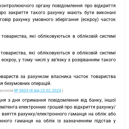
 контролюючого органу повідомлення про відкриття
про закриття такого рахунку мають бути виконані
овір рахунку умовного зберігання (ескроу) часток
 товариства, які обліковуються в обліковій системі
товариства, які обліковуються в обліковій системі
ескроу, у тому числі у зв’язку з розірванням такого
товариств за рахунком власника часток товариства
ня безумовних операцій.
 Законом
№ 3603-IX від 23.02.2024
)
дня з дня отримання повідомлення від банку, іншої
 емітента електронних грошей про відкриття рахунку/
 взяття рахунку/електронного гаманця на облік або
нного гаманця на облік із зазначенням підстав у