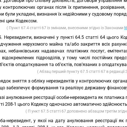
4. Договори про спільну діяльність, договори управління 
у контролюючих органах після їх припинення, розірвання, 
ни були укладені, визнання їх недійсними у судовому порядк
ені цим Кодексом.
( Пункт 67.4 статті 67 із змінами, внесеними згідно із Законами
№
5. Нерезиденти, визначені у пункті 64.5 статті 64 цього 
відчуження нерухомого майна та/або закриття всіх рахунк
вах, небанківських надавачах платіжних послуг, емітента
 відокремлених підрозділів, у тому числі постійних предс
б’єктів оподаткування та об’єктів, пов’язаних з оподаткув
( Абзац перший пункту 67.5 статті 67 в редакції
ядок зняття з обліку нерезидентів у контролюючих орга
що забезпечує формування та реалізує державну фінансову
азі анулювання реєстрації особи-нерезидента як платника п
тті 208-1 цього Кодексу одночасно автоматично здійснюєтьс
( П ункт 67.5 статті 67 доповнено абзацом третім згід
ба-нерезидент, у якої на дату анулювання реєстрації як