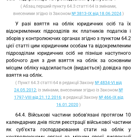
( Абзац перший пункту 64.3 статті 64 із змінами,
внесеними згідно із Законом
№ 3813-IX від 18.06.2024
)
У разі взяття на облік юридичних осіб та їх
відокремлених підрозділів як платників податків і
зборів у контролюючих органах згідно з пунктом 64.2
цієї статті цим юридичним особам та відокремленим
підрозділам юридичних осіб не пізніше наступного
робочого дня з дня взяття на облік за основним
місцем обліку надсилається (видається) довідка про
взяття на облік.
( Пункт 64.3 статті 64 в редакції Закону
№ 4834-VI від
24.05.2012
; із змінами, внесеними згідно із Законом
№
1797-VIII від 21.12.2016
; в редакції Закону
№ 466-IX від
16.01.2020
)
64.4. Військові частини зобов'язані протягом 10
календарних днів після реєстрації військової частини
як суб'єкта господарювання стати на облік у
контролюючому органі за місцем своєї дислокації