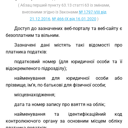
( Абзац перший пункту 63.13 статті 63 із змінами,
внесеними згідно із Законами
№ 1797-VIII від
21.12.2016
,
№ 466-IX від 16.01.2020
)
Доступ до зазначених веб-порталу та веб-сайту є
безоплатним та вільним.
Зазначені дані містять такі відомості про
платника податків:
податковий номер (для юридичної особи та її
відокремленого підрозділу);
найменування для юридичної особи або
прізвище, ім’я, по батькові для фізичної особи;
місцезнаходження;
дата та номер запису про взяття на облік;
найменування та ідентифікаційний код
контролюючого органу за основним місцем обліку
платника податків;