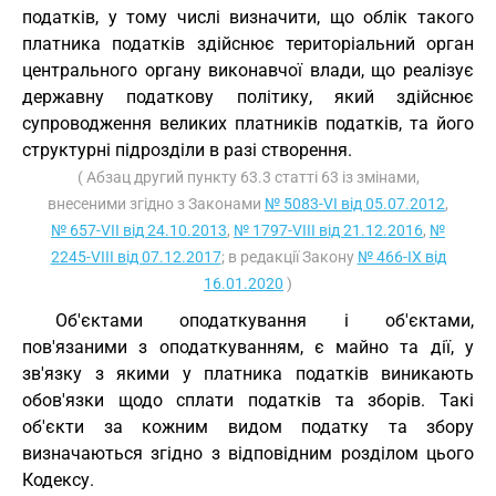
податків, у тому числі визначити, що облік такого
платника податків здійснює територіальний орган
центрального органу виконавчої влади, що реалізує
державну податкову політику, який здійснює
супроводження великих платників податків, та його
структурні підрозділи в разі створення.
( Абзац другий пункту 63.3 статті 63 із змінами,
внесеними згідно з Законами
№ 5083-VI від 05.07.2012
,
№ 657-VII від 24.10.2013
,
№ 1797-VIII від 21.12.2016
,
№
2245-VIII від 07.12.2017
; в редакції Закону
№ 466-IX від
16.01.2020
)
Об'єктами оподаткування і об'єктами,
пов'язаними з оподаткуванням, є майно та дії, у
зв'язку з якими у платника податків виникають
обов'язки щодо сплати податків та зборів. Такі
об'єкти за кожним видом податку та збору
визначаються згідно з відповідним розділом цього
Кодексу.