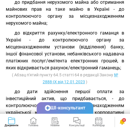
до придбання нерухомого майна або отримання
майнових прав на таке майно в Україні - до
контролюючого органу за місцезнаходженням
нерухомого майна;
до відкриття рахунку/електронного гаманця в
Україні - до контролюючого органу за
місцезнаходженням установи (відділення) банку,
іншої фінансової установи, небанківського надавача
платіжних послуг/емітента електронних грошей, в
яких відкривається рахунок/електронний гаманець;
( Абзац п'ятий пункту 64.5 статті 64 в редакції Закону
№
2888-IX від 12.01.2023
)
до дати здійснення першої оплати за
інвестиційний актив, що придбавається, - до
контролюючого органу за місцезнаходженням
ШІ-консультант
української юридичної особи, акції, корпоративні
права якої формують вартість інвестиційного активу,
0
що є предметом такого правочину.
Документи
Головна
Новини
Консультації
Календар
Сервіси