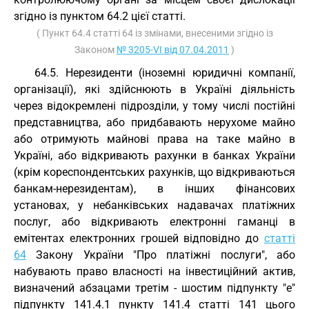
згідно із пунктом 64.2 цієї статті.
( Пункт 64.4 статті 64 із змінами, внесеними згідно із
Законом
№ 3205-VI від 07.04.2011
)
64.5. Нерезиденти (іноземні юридичні компанії,
організації), які здійснюють в Україні діяльність
через відокремлені підрозділи, у тому числі постійні
представництва, або придбавають нерухоме майно
або отримують майнові права на таке майно в
Україні, або відкривають рахунки в банках України
(крім кореспондентських рахунків, що відкриваються
банкам-нерезидентам), в інших фінансових
установах, у небанківських надавачах платіжних
послуг, або відкривають електронні гаманці в
емітентах електронних грошей відповідно до
статті
64
Закону України "Про платіжні послуги", або
набувають право власності на інвестиційний актив,
визначений абзацами третім - шостим підпункту "е"
підпункту 141.4.1 пункту 141.4 статті 141 цього