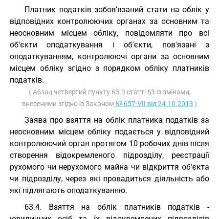
Платник податків зобов'язаний стати на облік у
відповідних контролюючих органах за основним та
неосновним місцем обліку, повідомляти про всі
об'єкти оподаткування і об'єкти, пов'язані з
оподаткуванням, контролюючі органи за основним
місцем обліку згідно з порядком обліку платників
податків.
( Абзац четвертий пункту 63.3 статті 63 із змінами,
внесеними згідно із Законом
№ 657-VII від 24.10.2013
)
Заява про взяття на облік платника податків за
неосновним місцем обліку подається у відповідний
контролюючий орган протягом 10 робочих днів після
створення відокремленого підрозділу, реєстрації
рухомого чи нерухомого майна чи відкриття об'єкта
чи підрозділу, через які провадиться діяльність або
які підлягають оподаткуванню.
63.4. Взяття на облік платників податків -
юридичних осіб та їх відокремлених підрозділів