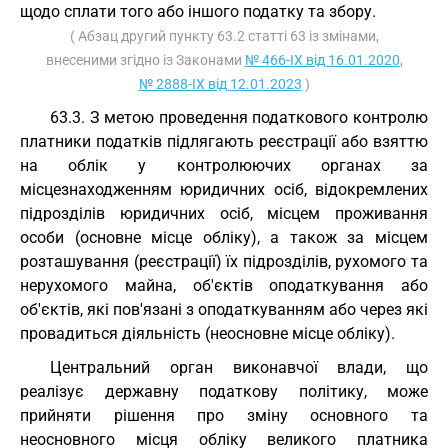
щодо сплати того або іншого податку та збору.
( Абзац другий пункту 63.2 статті 63 із змінами,
внесеними згідно із Законами
№ 466-IX від 16.01.2020
,
№ 2888-IX від 12.01.2023
)
63.3. З метою проведення податкового контролю
платники податків підлягають реєстрації або взяттю
на облік у контролюючих органах за
місцезнаходженням юридичних осіб, відокремлених
підрозділів юридичних осіб, місцем проживання
особи (основне місце обліку), а також за місцем
розташування (реєстрації) їх підрозділів, рухомого та
нерухомого майна, об'єктів оподаткування або
об'єктів, які пов'язані з оподаткуванням або через які
провадиться діяльність (неосновне місце обліку).
Центральний орган виконавчої влади, що
реалізує державну податкову політику, може
прийняти рішення про зміну основного та
неосновного місця обліку великого платника