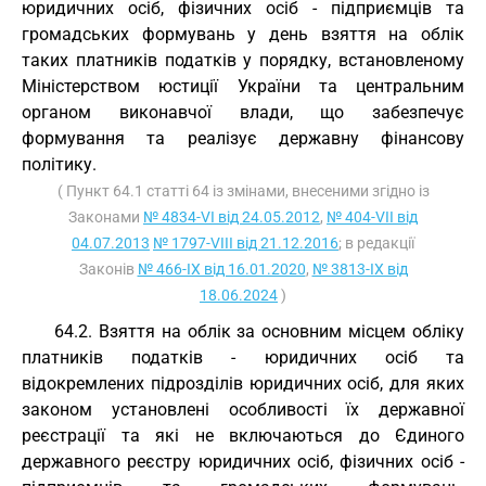
юридичних осіб, фізичних осіб - підприємців та
громадських формувань у день взяття на облік
таких платників податків у порядку, встановленому
Міністерством юстиції України та центральним
органом виконавчої влади, що забезпечує
формування та реалізує державну фінансову
політику.
( Пункт 64.1 статті 64 із змінами, внесеними згідно із
Законами
№ 4834-VI від 24.05.2012
,
№ 404-VII від
04.07.2013
№ 1797-VIII від 21.12.2016
; в редакції
Законів
№ 466-IX від 16.01.2020
,
№ 3813-IX від
18.06.2024
)
64.2. Взяття на облік за основним місцем обліку
платників податків - юридичних осіб та
відокремлених підрозділів юридичних осіб, для яких
законом установлені особливості їх державної
реєстрації та які не включаються до Єдиного
державного реєстру юридичних осіб, фізичних осіб -