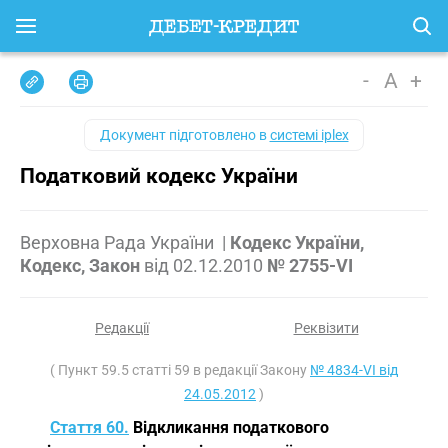
-
A
+
Документ підготовлено в
системі iplex
Податковий кодекс України
Верховна Рада України
|
Кодекс України,
Кодекс, Закон
від
02.12.2010
№ 2755-VI
Редакції
Реквізити
( Пункт 59.5 статті 59 в редакції Закону
№ 4834-VI від
24.05.2012
)
Стаття 60.
Відкликання податкового