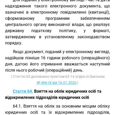
надходження такого електронного документа, що
зазначені в електронному повідомленні (квитанції),
сформованому програмним забезпеченням
центрального органу виконавчої влади, що реалізує
державну податкову політику, у форматі,
затвердженому в установленому законодавством
порядку.
Якщо документ, поданий у електронному вигляді,
надійшов пізніше 16 години робочого (операційного)
дня, датою його отримання вважається наступний
після нього робочий (операційний) день.
( Статтю 63 доповнено пунктом 63.14 згідно із Законом
№ 466-IX від 16.01.2020
)
Стаття 64.
Взяття на облік юридичних осіб та
відокремлених підрозділів юридичних осіб
64.1. Взяття на облік за основним місцем обліку
юридичних осіб та їх відокремлених підрозділів,