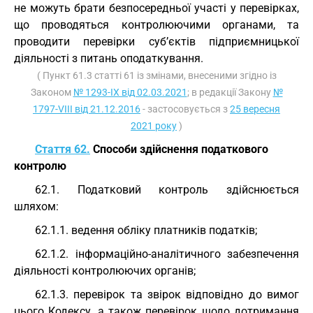
не можуть брати безпосередньої участі у перевірках,
що проводяться контролюючими органами, та
проводити перевірки суб’єктів підприємницької
діяльності з питань оподаткування.
( Пункт 61.3 статті 61 із змінами, внесеними згідно із
Законом
№ 1293-IX від 02.03.2021
; в редакції Закону
№
1797-VIII від 21.12.2016
- застосовується з
25 вересня
2021 року
)
Стаття 62.
Способи здійснення податкового
контролю
62.1. Податковий контроль здійснюється
шляхом:
62.1.1. ведення обліку платників податків;
62.1.2. інформаційно-аналітичного забезпечення
діяльності контролюючих органів;
62.1.3. перевірок та звірок відповідно до вимог
цього Кодексу, а також перевірок щодо дотримання