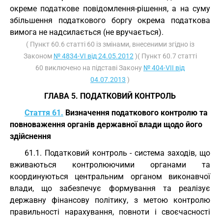
окреме податкове повідомлення-рішення, а на суму
збільшення податкового боргу окрема податкова
вимога не надсилається (не вручається).
( Пункт 60.6 статті 60 із змінами, внесеними згідно із
Законом
№ 4834-VI від 24.05.2012
)( Пункт 60.7 статті
60 виключено на підставі Закону
№ 404-VII від
04.07.2013
)
ГЛАВА 5. ПОДАТКОВИЙ КОНТРОЛЬ
Стаття 61.
Визначення податкового контролю та
повноваження органів державної влади щодо його
здійснення
61.1. Податковий контроль - система заходів, що
вживаються контролюючими органами та
координуються центральним органом виконавчої
влади, що забезпечує формування та реалізує
державну фінансову політику, з метою контролю
правильності нарахування, повноти і своєчасності