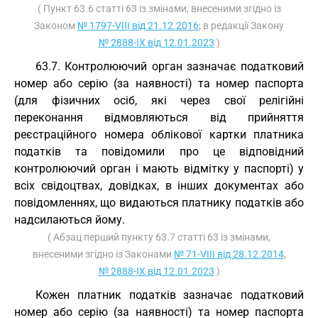
( Пункт 63.6 статті 63 із змінами, внесеними згідно із
Законом
№ 1797-VIII від 21.12.2016
; в редакції Закону
№ 2888-IX від 12.01.2023
)
63.7. Контролюючий орган зазначає податковий
номер або серію (за наявності) та номер паспорта
(для фізичних осіб, які через свої релігійні
переконання відмовляються від прийняття
реєстраційного номера облікової картки платника
податків та повідомили про це відповідний
контролюючий орган і мають відмітку у паспорті) у
всіх свідоцтвах, довідках, в інших документах або
повідомленнях, що видаються платнику податків або
надсилаються йому.
( Абзац перший пункту 63.7 статті 63 із змінами,
внесеними згідно із Законами
№ 71-VIII від 28.12.2014
,
№ 2888-IX від 12.01.2023
)
Кожен платник податків зазначає податковий
номер або серію (за наявності) та номер паспорта