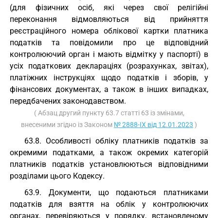
(для фізичних осіб, які через свої релігійні
переконання відмовляються від прийняття
реєстраційного номера облікової картки платника
податків та повідомили про це відповідний
контролюючий орган і мають відмітку у паспорті) в
усіх податкових деклараціях (розрахунках, звітах),
платіжних інструкціях щодо податків і зборів, у
фінансових документах, а також в інших випадках,
передбачених законодавством.
( Абзац другий пункту 63.7 статті 63 із змінами,
внесеними згідно із Законом
№ 2888-IX від 12.01.2023
)
63.8. Особливості обліку платників податків за
окремими податками, а також окремих категорій
платників податків установлюються відповідними
розділами цього Кодексу.
63.9. Документи, що подаються платниками
податків для взяття на облік у контролюючих
органах, перевіряються у порядку, встановленому