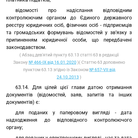
відомості про надіслання відповідним
контролюючим органом до Єдиного державного
реєстру юридичних осіб, фізичних осіб - підприємців
та громадських формувань відомостей у зв’язку з
припиненням юридичної особи, що передбачені
законодавством.
( Абзац дев'ятий пункту 63.13 статті 63 в редакції
Закону
№ 466-IX від 16.01.2020
)( Статтю 63 доповнено
пунктом 63.13 згідно із Законом
№ 657-VII від
24.10.2013
)
63.14. Для цілей цієї глави датою отримання
документів (відомостей, заяв, запитів та інших
документів) є:
для поданих у паперовому вигляді - дата
надходження до відповідного контролюючого
органу;
для поданих у електронному вигляді - час та дата