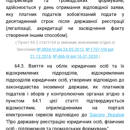
підприємців та громадських формувань,
здійснюється у день отримання відповідної заяви,
яку платник податків зобов'язаний подати у
десятиденний строк після державної реєстрації
(легалізації, акредитації чи засвідчення факту
створення іншим способом).
( Пункт 64.2 статті 64 із змінами, внесеними згідно із
Законами
№ 4834-VI від 24.05.2012
,
№ 1797-VIII від
21.12.2016
,
№ 466-IX від 16.01.2020
)
64.3. Взяття на облік юридичних осіб та їх
відокремлених підрозділів, відокремлених
підрозділів юридичних осіб, утворених відповідно до
законодавства іноземної держави, як платників
податків і зборів у контролюючих органах згідно з
пунктом 64.1 цієї статті підтверджується
відомостями, оприлюдненими на порталі
електронних сервісів відповідно до
Закону України
"Про державну реєстрацію юридичних осіб, фізичних
осіб - підприємців та громадських формувань".