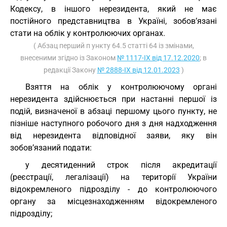
Кодексу, в іншого нерезидента, який не має
постійного представництва в Україні, зобов’язані
стати на облік у контролюючих органах.
( Абзац перший п ункту 64.5 статті 64 із змінами,
внесеними згідно із Законом
№ 1117-IX від 17.12.2020
; в
редакції Закону
№ 2888-IX від 12.01.2023
)
Взяття на облік у контролюючому органі
нерезидента здійснюється при настанні першої із
подій, визначеної в абзаці першому цього пункту, не
пізніше наступного робочого дня з дня надходження
від нерезидента відповідної заяви, яку він
зобов’язаний подати:
у десятиденний строк після акредитації
(реєстрації, легалізації) на території України
відокремленого підрозділу - до контролюючого
органу за місцезнаходженням відокремленого
підрозділу;