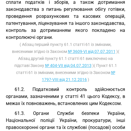
сплати податків і зборів, а також дотримання
законодавства з питань регулювання обігу готівки,
проведення розрахункових та касових операцій,
патентування, ліцензування та іншого законодавства,
контроль за дотриманням якого покладено на
контролюючі органи.
( Абзац перший пункту 61.1 статті 61 із змінами,
внесеними згідно із Законом
№ 3609-VI від 07.07.2011
)(
Абзац другий пункту 61.1 статті 61 виключено на
підставі Закону
№ 404-VII від 04.07.2013
)( Пункт 61.1
статті 61 із змінами, внесеними згідно із Законом
№
1797-VIII від 21.12.2016
)
61.2. Податковий контроль здійснюється
органами, зазначеними у статті 41 цього Кодексу, в
межах їх повноважень, встановлених цим Кодексом.
61.3. Органи Служби безпеки України,
Національної поліції України, прокуратури, інші
правоохоронні органи та їх службові (посадові) особи