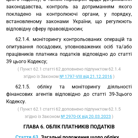
законодавства, контроль за дотриманням якого
покладено на контролюючі органи, у порядку,
встановленому законами України, що регулюють
відповідну сферу правовідносин;
62.1.4. моніторингу контрольованих операцій та
опитування посадових, уповноважених осіб та/або
працівників платника податків відповідно до статті
39 цього Кодексу;
( Пункт 62.1 статті 62 доповнено підпунктом 62.1.4
згідно із Законом
№ 1797-VIII від 21.12.2016
)
62.1.5. обліку та моніторингу діяльності
фінансових агентів відповідно до статті 39-3цього
Кодексу.
( Пункт 62.1 статті 62 доповнено підпунктом 62.1.5
згідно із Законом
№ 2970-IX від 20.03.2023
)
ГЛАВА 6. ОБЛІК ПЛАТНИКІВ ПОДАТКІВ
Стаття 63.
Загальні положення щодо обліку