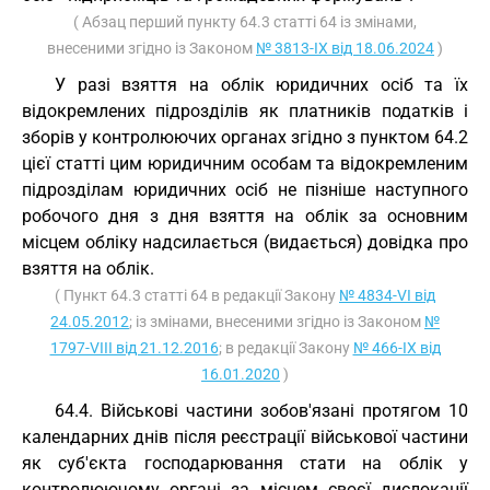
( Абзац перший пункту 64.3 статті 64 із змінами,
внесеними згідно із Законом
№ 3813-IX від 18.06.2024
)
У разі взяття на облік юридичних осіб та їх
відокремлених підрозділів як платників податків і
зборів у контролюючих органах згідно з пунктом 64.2
цієї статті цим юридичним особам та відокремленим
підрозділам юридичних осіб не пізніше наступного
робочого дня з дня взяття на облік за основним
місцем обліку надсилається (видається) довідка про
взяття на облік.
( Пункт 64.3 статті 64 в редакції Закону
№ 4834-VI від
24.05.2012
; із змінами, внесеними згідно із Законом
№
1797-VIII від 21.12.2016
; в редакції Закону
№ 466-IX від
16.01.2020
)
64.4. Військові частини зобов'язані протягом 10
календарних днів після реєстрації військової частини
як суб'єкта господарювання стати на облік у
контролюючому органі за місцем своєї дислокації