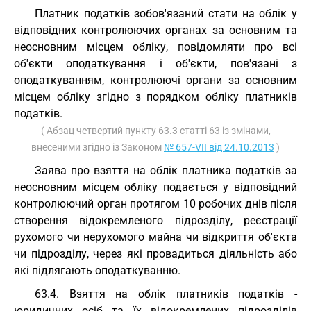
Платник податків зобов'язаний стати на облік у
відповідних контролюючих органах за основним та
неосновним місцем обліку, повідомляти про всі
об'єкти оподаткування і об'єкти, пов'язані з
оподаткуванням, контролюючі органи за основним
місцем обліку згідно з порядком обліку платників
податків.
( Абзац четвертий пункту 63.3 статті 63 із змінами,
внесеними згідно із Законом
№ 657-VII від 24.10.2013
)
Заява про взяття на облік платника податків за
неосновним місцем обліку подається у відповідний
контролюючий орган протягом 10 робочих днів після
створення відокремленого підрозділу, реєстрації
рухомого чи нерухомого майна чи відкриття об'єкта
чи підрозділу, через які провадиться діяльність або
які підлягають оподаткуванню.
63.4. Взяття на облік платників податків -
юридичних осіб та їх відокремлених підрозділів