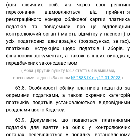
(для фізичних осіб, які через свої релігійні
переконання відмовляються від прийняття
реєстраційного номера облікової картки платника
податків та повідомили про це відповідний
контролюючий орган і мають відмітку у паспорті) в
усіх податкових деклараціях (розрахунках, звітах),
платіжних інструкціях щодо податків і зборів, у
фінансових документах, а також в інших випадках,
передбачених законодавством.
( Абзац другий пункту 63.7 статті 63 із змінами,
внесеними згідно із Законом
№ 2888-IX від 12.01.2023
)
63.8. Особливості обліку платників податків за
окремими податками, а також окремих категорій
платників податків установлюються відповідними
розділами цього Кодексу.
63.9. Документи, що подаються платниками
податків для взяття на облік у контролюючих
органах, перевіряються у порядку, встановленому