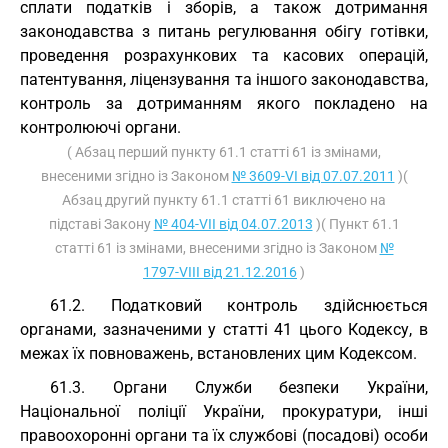
сплати податків і зборів, а також дотримання
законодавства з питань регулювання обігу готівки,
проведення розрахункових та касових операцій,
патентування, ліцензування та іншого законодавства,
контроль за дотриманням якого покладено на
контролюючі органи.
( Абзац перший пункту 61.1 статті 61 із змінами,
внесеними згідно із Законом
№ 3609-VI від 07.07.2011
)(
Абзац другий пункту 61.1 статті 61 виключено на
підставі Закону
№ 404-VII від 04.07.2013
)( Пункт 61.1
статті 61 із змінами, внесеними згідно із Законом
№
1797-VIII від 21.12.2016
)
61.2. Податковий контроль здійснюється
органами, зазначеними у статті 41 цього Кодексу, в
межах їх повноважень, встановлених цим Кодексом.
61.3. Органи Служби безпеки України,
Національної поліції України, прокуратури, інші
правоохоронні органи та їх службові (посадові) особи