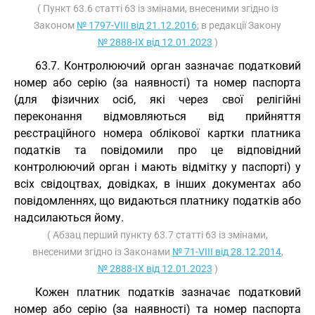
( Пункт 63.6 статті 63 із змінами, внесеними згідно із
Законом
№ 1797-VIII від 21.12.2016
; в редакції Закону
№ 2888-IX від 12.01.2023
)
63.7. Контролюючий орган зазначає податковий
номер або серію (за наявності) та номер паспорта
(для фізичних осіб, які через свої релігійні
переконання відмовляються від прийняття
реєстраційного номера облікової картки платника
податків та повідомили про це відповідний
контролюючий орган і мають відмітку у паспорті) у
всіх свідоцтвах, довідках, в інших документах або
повідомленнях, що видаються платнику податків або
надсилаються йому.
( Абзац перший пункту 63.7 статті 63 із змінами,
внесеними згідно із Законами
№ 71-VIII від 28.12.2014
,
№ 2888-IX від 12.01.2023
)
Кожен платник податків зазначає податковий
номер або серію (за наявності) та номер паспорта