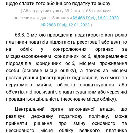
щодо сплати того або іншого податку та збору.
( Абзац другий пункту 63.2 статті 63 із змінами,
внесеними згідно із Законами
№ 466-IX від 16.01.2020
,
№ 2888-IX від 12.01.2023
)
63.3. З метою проведення податкового контролю
платники податків підлягають реєстрації або взяттю
на облік у контролюючих органах за
місцезнаходженням юридичних осіб, відокремлених
підрозділів юридичних осіб, місцем проживання
особи (основне місце обліку), а також за місцем
розташування (реєстрації) їх підрозділів, рухомого та
нерухомого майна, об'єктів оподаткування або
об'єктів, які пов'язані з оподаткуванням або через які
провадиться діяльність (неосновне місце обліку).
Центральний орган виконавчої влади, що
реалізує державну податкову політику, може
прийняти рішення про зміну основного та
неосновного місця обліку великого платника