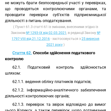
не можуть брати безпосередньої участі у перевірках,
що проводяться контролюючими органами, та
проводити перевірки суб’єктів підприємницької
діяльності з питань оподаткування.
( Пункт 61.3 статті 61 із змінами, внесеними згідно із
Законом
№ 1293-IX від 02.03.2021
; в редакції Закону
№
1797-VIII від 21.12.2016
- застосовується з
25 вересня
2021 року
)
Стаття 62.
Способи здійснення податкового
контролю
62.1. Податковий контроль здійснюється
шляхом:
62.1.1. ведення обліку платників податків;
62.1.2. інформаційно-аналітичного забезпечення
діяльності контролюючих органів;
62.1.3. перевірок та звірок відповідно до вимог
цього Кодексу, а також перевірок щодо дотримання