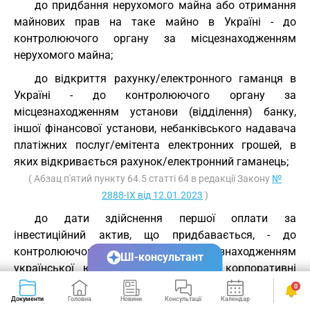
до придбання нерухомого майна або отримання
майнових прав на таке майно в Україні - до
контролюючого органу за місцезнаходженням
нерухомого майна;
до відкриття рахунку/електронного гаманця в
Україні - до контролюючого органу за
місцезнаходженням установи (відділення) банку,
іншої фінансової установи, небанківського надавача
платіжних послуг/емітента електронних грошей, в
яких відкривається рахунок/електронний гаманець;
( Абзац п'ятий пункту 64.5 статті 64 в редакції Закону
№
2888-IX від 12.01.2023
)
до дати здійснення першої оплати за
інвестиційний актив, що придбавається, - до
контролюючого органу за місцезнаходженням
ШІ-консультант
української юридичної особи, акції, корпоративні
права якої формують вартість інвестиційного активу,
0
що є предметом такого правочину.
Документи
Головна
Новини
Консультації
Календар
Сервіси