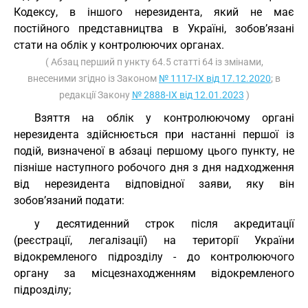
Кодексу, в іншого нерезидента, який не має
постійного представництва в Україні, зобов’язані
стати на облік у контролюючих органах.
( Абзац перший п ункту 64.5 статті 64 із змінами,
внесеними згідно із Законом
№ 1117-IX від 17.12.2020
; в
редакції Закону
№ 2888-IX від 12.01.2023
)
Взяття на облік у контролюючому органі
нерезидента здійснюється при настанні першої із
подій, визначеної в абзаці першому цього пункту, не
пізніше наступного робочого дня з дня надходження
від нерезидента відповідної заяви, яку він
зобов’язаний подати:
у десятиденний строк після акредитації
(реєстрації, легалізації) на території України
відокремленого підрозділу - до контролюючого
органу за місцезнаходженням відокремленого
підрозділу;