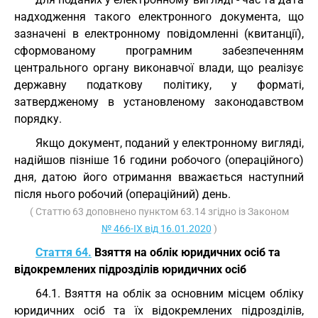
надходження такого електронного документа, що
зазначені в електронному повідомленні (квитанції),
сформованому програмним забезпеченням
центрального органу виконавчої влади, що реалізує
державну податкову політику, у форматі,
затвердженому в установленому законодавством
порядку.
Якщо документ, поданий у електронному вигляді,
надійшов пізніше 16 години робочого (операційного)
дня, датою його отримання вважається наступний
після нього робочий (операційний) день.
( Статтю 63 доповнено пунктом 63.14 згідно із Законом
№ 466-IX від 16.01.2020
)
Стаття 64.
Взяття на облік юридичних осіб та
відокремлених підрозділів юридичних осіб
64.1. Взяття на облік за основним місцем обліку
юридичних осіб та їх відокремлених підрозділів,