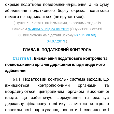
окреме податкове повідомлення-рішення, а на суму
збільшення податкового боргу окрема податкова
вимога не надсилається (не вручається).
( Пункт 60.6 статті 60 із змінами, внесеними згідно із
Законом
№ 4834-VI від 24.05.2012
)( Пункт 60.7 статті
60 виключено на підставі Закону
№ 404-VII від
04.07.2013
)
ГЛАВА 5. ПОДАТКОВИЙ КОНТРОЛЬ
Стаття 61.
Визначення податкового контролю та
повноваження органів державної влади щодо його
здійснення
61.1. Податковий контроль - система заходів, що
вживаються контролюючими органами та
координуються центральним органом виконавчої
влади, що забезпечує формування та реалізує
державну фінансову політику, з метою контролю
правильності нарахування, повноти і своєчасності