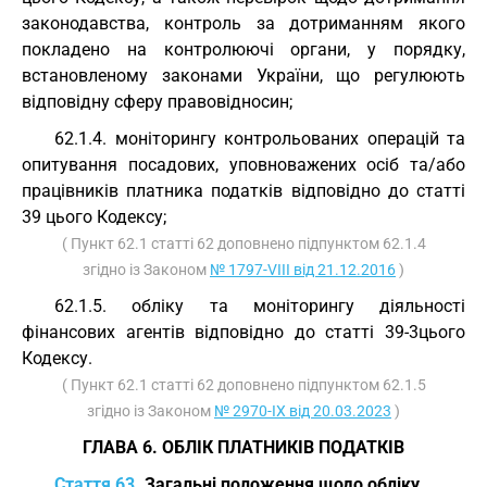
законодавства, контроль за дотриманням якого
покладено на контролюючі органи, у порядку,
встановленому законами України, що регулюють
відповідну сферу правовідносин;
62.1.4. моніторингу контрольованих операцій та
опитування посадових, уповноважених осіб та/або
працівників платника податків відповідно до статті
39 цього Кодексу;
( Пункт 62.1 статті 62 доповнено підпунктом 62.1.4
згідно із Законом
№ 1797-VIII від 21.12.2016
)
62.1.5. обліку та моніторингу діяльності
фінансових агентів відповідно до статті 39-3цього
Кодексу.
( Пункт 62.1 статті 62 доповнено підпунктом 62.1.5
згідно із Законом
№ 2970-IX від 20.03.2023
)
ГЛАВА 6. ОБЛІК ПЛАТНИКІВ ПОДАТКІВ
Стаття 63.
Загальні положення щодо обліку