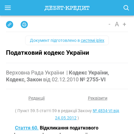
-
A
+
Документ підготовлено в
системі iplex
Податковий кодекс України
Верховна Рада України
|
Кодекс України,
Кодекс, Закон
від
02.12.2010
№ 2755-VI
Редакції
Реквізити
( Пункт 59.5 статті 59 в редакції Закону
№ 4834-VI від
24.05.2012
)
Стаття 60.
Відкликання податкового