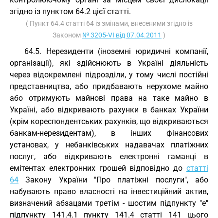
згідно із пунктом 64.2 цієї статті.
( Пункт 64.4 статті 64 із змінами, внесеними згідно із
Законом
№ 3205-VI від 07.04.2011
)
64.5. Нерезиденти (іноземні юридичні компанії,
організації), які здійснюють в Україні діяльність
через відокремлені підрозділи, у тому числі постійні
представництва, або придбавають нерухоме майно
або отримують майнові права на таке майно в
Україні, або відкривають рахунки в банках України
(крім кореспондентських рахунків, що відкриваються
банкам-нерезидентам), в інших фінансових
установах, у небанківських надавачах платіжних
послуг, або відкривають електронні гаманці в
емітентах електронних грошей відповідно до
статті
64
Закону України "Про платіжні послуги", або
набувають право власності на інвестиційний актив,
визначений абзацами третім - шостим підпункту "е"
підпункту 141.4.1 пункту 141.4 статті 141 цього