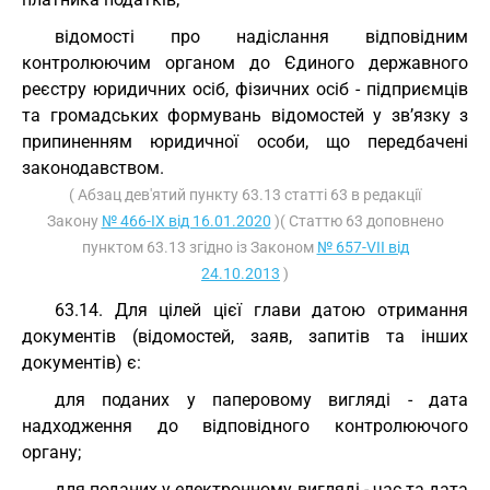
відомості про надіслання відповідним
контролюючим органом до Єдиного державного
реєстру юридичних осіб, фізичних осіб - підприємців
та громадських формувань відомостей у зв’язку з
припиненням юридичної особи, що передбачені
законодавством.
( Абзац дев'ятий пункту 63.13 статті 63 в редакції
Закону
№ 466-IX від 16.01.2020
)( Статтю 63 доповнено
пунктом 63.13 згідно із Законом
№ 657-VII від
24.10.2013
)
63.14. Для цілей цієї глави датою отримання
документів (відомостей, заяв, запитів та інших
документів) є:
для поданих у паперовому вигляді - дата
надходження до відповідного контролюючого
органу;
для поданих у електронному вигляді - час та дата