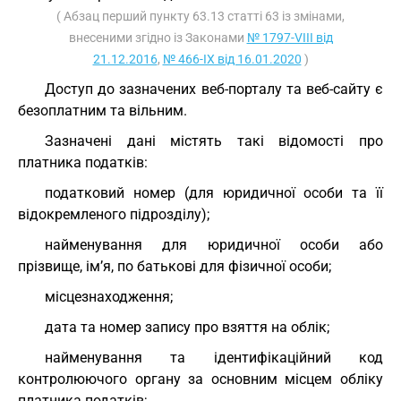
( Абзац перший пункту 63.13 статті 63 із змінами,
внесеними згідно із Законами
№ 1797-VIII від
21.12.2016
,
№ 466-IX від 16.01.2020
)
Доступ до зазначених веб-порталу та веб-сайту є
безоплатним та вільним.
Зазначені дані містять такі відомості про
платника податків:
податковий номер (для юридичної особи та її
відокремленого підрозділу);
найменування для юридичної особи або
прізвище, ім’я, по батькові для фізичної особи;
місцезнаходження;
дата та номер запису про взяття на облік;
найменування та ідентифікаційний код
контролюючого органу за основним місцем обліку
платника податків;