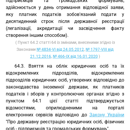
підприємців та громадських формувань,
здійснюється у день отримання відповідної заяви,
яку платник податків зобов'язаний подати у
десятиденний строк після державної реєстрації
(легалізації, акредитації чи засвідчення факту
створення іншим способом).
( Пункт 64.2 статті 64 із змінами, внесеними згідно із
Законами
№ 4834-VI від 24.05.2012
,
№ 1797-VIII від
21.12.2016
,
№ 466-IX від 16.01.2020
)
64.3. Взяття на облік юридичних осіб та їх
відокремлених підрозділів, відокремлених
підрозділів юридичних осіб, утворених відповідно до
законодавства іноземної держави, як платників
податків і зборів у контролюючих органах згідно з
пунктом 64.1 цієї статті підтверджується
відомостями, оприлюдненими на порталі
електронних сервісів відповідно до
Закону України
"Про державну реєстрацію юридичних осіб, фізичних
осіб - підприємців та громадських формувань".