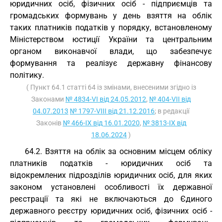
юридичних осіб, фізичних осіб - підприємців та
громадських формувань у день взяття на облік
таких платників податків у порядку, встановленому
Міністерством юстиції України та центральним
органом виконавчої влади, що забезпечує
формування та реалізує державну фінансову
політику.
( Пункт 64.1 статті 64 із змінами, внесеними згідно із
Законами
№ 4834-VI від 24.05.2012
,
№ 404-VII від
04.07.2013
№ 1797-VIII від 21.12.2016
; в редакції
Законів
№ 466-IX від 16.01.2020
,
№ 3813-IX від
18.06.2024
)
64.2. Взяття на облік за основним місцем обліку
платників податків - юридичних осіб та
відокремлених підрозділів юридичних осіб, для яких
законом установлені особливості їх державної
реєстрації та які не включаються до Єдиного
державного реєстру юридичних осіб, фізичних осіб -