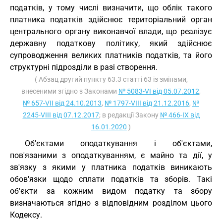
податків, у тому числі визначити, що облік такого
платника податків здійснює територіальний орган
центрального органу виконавчої влади, що реалізує
державну податкову політику, який здійснює
супроводження великих платників податків, та його
структурні підрозділи в разі створення.
( Абзац другий пункту 63.3 статті 63 із змінами,
внесеними згідно з Законами
№ 5083-VI від 05.07.2012
,
№ 657-VII від 24.10.2013
,
№ 1797-VIII від 21.12.2016
,
№
2245-VIII від 07.12.2017
; в редакції Закону
№ 466-IX від
16.01.2020
)
Об'єктами оподаткування і об'єктами,
пов'язаними з оподаткуванням, є майно та дії, у
зв'язку з якими у платника податків виникають
обов'язки щодо сплати податків та зборів. Такі
об'єкти за кожним видом податку та збору
визначаються згідно з відповідним розділом цього
Кодексу.