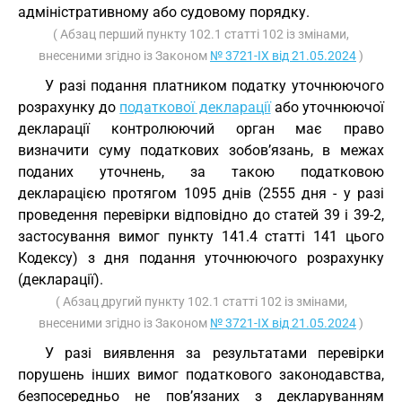
адміністративному або судовому порядку.
( Абзац перший пункту 102.1 статті 102 із змінами,
внесеними згідно із Законом
№ 3721-IX від 21.05.2024
)
У разі подання платником податку уточнюючого
розрахунку до
податкової декларації
або уточнюючої
декларації контролюючий орган має право
визначити суму податкових зобов’язань, в межах
поданих уточнень, за такою податковою
декларацією протягом 1095 днів (2555 дня - у разі
проведення перевірки відповідно до статей 39 і 39-2,
застосування вимог пункту 141.4 статті 141 цього
Кодексу) з дня подання уточнюючого розрахунку
(декларації).
( Абзац другий пункту 102.1 статті 102 із змінами,
внесеними згідно із Законом
№ 3721-IX від 21.05.2024
)
У разі виявлення за результатами перевірки
порушень інших вимог податкового законодавства,
безпосередньо не пов’язаних з декларуванням