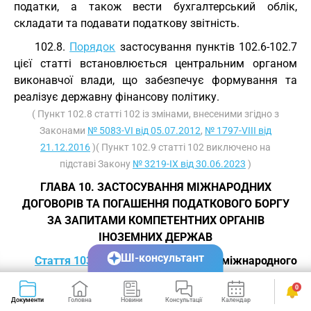
податки, а також вести бухгалтерський облік,
складати та подавати податкову звітність.
102.8.
Порядок
застосування пунктів 102.6-102.7
цієї статті встановлюється центральним органом
виконавчої влади, що забезпечує формування та
реалізує державну фінансову політику.
( Пункт 102.8 статті 102 із змінами, внесеними згідно з
Законами
№ 5083-VI від 05.07.2012
,
№ 1797-VIII від
21.12.2016
)( Пункт 102.9 статті 102 виключено на
підставі Закону
№ 3219-IX від 30.06.2023
)
ГЛАВА 10. ЗАСТОСУВАННЯ МІЖНАРОДНИХ
ДОГОВОРІВ ТА ПОГАШЕННЯ ПОДАТКОВОГО БОРГУ
ЗА ЗАПИТАМИ КОМПЕТЕНТНИХ ОРГАНІВ
ІНОЗЕМНИХ ДЕРЖАВ
ШІ-консультант
Стаття 103.
Порядок застосування міжнародного
договору України про уникнення подвійного
0
оподаткування стосовно повного або часткового
Документи
Головна
Новини
Консультації
Календар
Сервіси
звільнення від оподаткування доходів нерезидентів