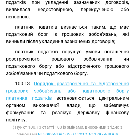
податків при укладенні зазначених договорів,
виявилася недостовірною, перекрученою або
неповною;
платник податків визнається таким, що має
податковий борг із грошових зобов'язань, які
виникли після укладення зазначених договорів;
платник податків порушує умови погашення
розстроченого грошового зобов'язання чи
податкового боргу або відстроченого грошового
зобов'язання чи податкового боргу.
100.13.
Порядок розстрочення та відстрочення
грошових зобов'язань або податкового боргу
платника податків
встановлюється центральним
органом виконавчої влади, що забезпечує
формування та реалізує державну фінансову
політику.
( Пункт 100.13 статті 100 із змінами, внесеними згідно з
Законами
№ 5083-VI від 05.07.2012
,
№ 1797-VIII від