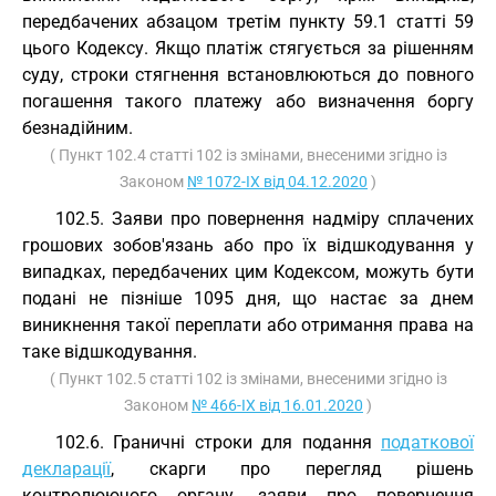
передбачених абзацом третім пункту 59.1 статті 59
цього Кодексу. Якщо платіж стягується за рішенням
суду, строки стягнення встановлюються до повного
погашення такого платежу або визначення боргу
безнадійним.
( Пункт 102.4 статті 102 із змінами, внесеними згідно із
Законом
№ 1072-IX від 04.12.2020
)
102.5. Заяви про повернення надміру сплачених
грошових зобов'язань або про їх відшкодування у
випадках, передбачених цим Кодексом, можуть бути
подані не пізніше 1095 дня, що настає за днем
виникнення такої переплати або отримання права на
таке відшкодування.
( Пункт 102.5 статті 102 із змінами, внесеними згідно із
Законом
№ 466-IX від 16.01.2020
)
102.6. Граничні строки для подання
податкової
декларації
, скарги про перегляд рішень
контролюючого органу, заяви про повернення