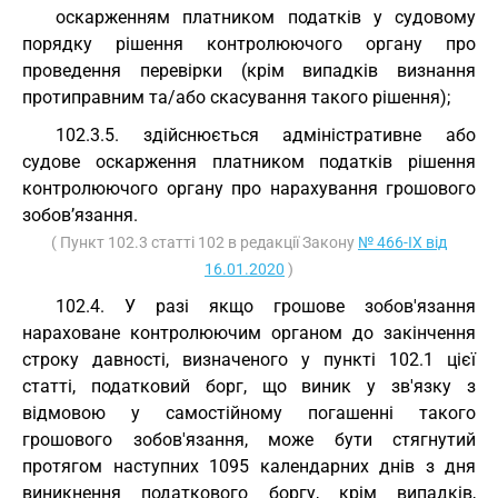
оскарженням платником податків у судовому
порядку рішення контролюючого органу про
проведення перевірки (крім випадків визнання
протиправним та/або скасування такого рішення);
102.3.5. здійснюється адміністративне або
судове оскарження платником податків рішення
контролюючого органу про нарахування грошового
зобов’язання.
( Пункт 102.3 статті 102 в редакції Закону
№ 466-IX від
16.01.2020
)
102.4. У разі якщо грошове зобов'язання
нараховане контролюючим органом до закінчення
строку давності, визначеного у пункті 102.1 цієї
статті, податковий борг, що виник у зв'язку з
відмовою у самостійному погашенні такого
грошового зобов'язання, може бути стягнутий
протягом наступних 1095 календарних днів з дня
виникнення податкового боргу, крім випадків,