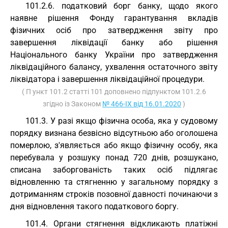
101.2.6. податковий борг банку, щодо якого
наявне рішення Фонду гарантування вкладів
фізичних осіб про затвердження звіту про
завершення ліквідації банку або рішення
Національного банку України про затвердження
ліквідаційного балансу, ухвалення остаточного звіту
ліквідатора і завершення ліквідаційної процедури.
( П ункт 101.2 статті 101 доповнено підпунктом 101.2.6
згідно із Законом
№ 466-IX від 16.01.2020
)
101.3. У разі якщо фізична особа, яка у судовому
порядку визнана безвісно відсутньою або оголошена
померлою, з'являється або якщо фізичну особу, яка
перебувала у розшуку понад 720 днів, розшукано,
списана заборгованість таких осіб підлягає
відновленню та стягненню у загальному порядку з
дотриманням строків позовної давності починаючи з
дня відновлення такого податкового боргу.
101.4. Органи стягнення відкликають платіжні