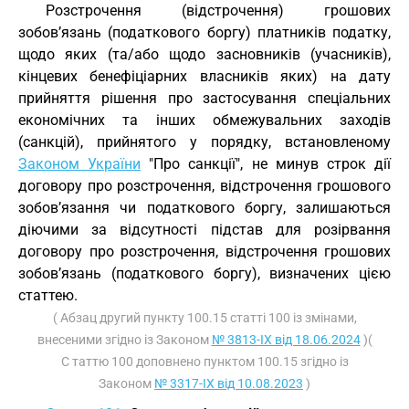
Розстрочення (відстрочення) грошових
зобов’язань (податкового боргу) платників податку,
щодо яких (та/або щодо засновників (учасників),
кінцевих бенефіціарних власників яких) на дату
прийняття рішення про застосування спеціальних
економічних та інших обмежувальних заходів
(санкцій), прийнятого у порядку, встановленому
Законом України
"Про санкції", не минув строк дії
договору про розстрочення, відстрочення грошового
зобов’язання чи податкового боргу, залишаються
діючими за відсутності підстав для розірвання
договору про розстрочення, відстрочення грошових
зобов’язань (податкового боргу), визначених цією
статтею.
( Абзац другий пункту 100.15 статті 100 із змінами,
внесеними згідно із Законом
№ 3813-IX від 18.06.2024
)(
С таттю 100 доповнено пунктом 100.15 згідно із
Законом
№ 3317-IX від 10.08.2023
)