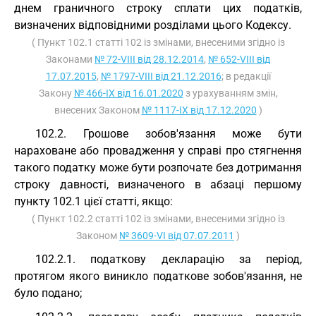
днем граничного строку сплати цих податків,
визначених відповідними розділами цього Кодексу.
( Пункт 102.1 статті 102 із змінами, внесеними згідно із
Законами
№ 72-VIII від 28.12.2014
,
№ 652-VIII від
17.07.2015
,
№ 1797-VIII від 21.12.2016
; в редакції
Закону
№ 466-IX від 16.01.2020
з урахуванням змін,
внесених Законом
№ 1117-IX від 17.12.2020
)
102.2. Грошове зобов'язання може бути
нараховане або провадження у справі про стягнення
такого податку може бути розпочате без дотримання
строку давності, визначеного в абзаці першому
пункту 102.1 цієї статті, якщо:
( Пункт 102.2 статті 102 із змінами, внесеними згідно із
Законом
№ 3609-VI від 07.07.2011
)
102.2.1. податкову декларацію за період,
протягом якого виникло податкове зобов'язання, не
було подано;