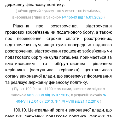
державну фінансову політику.
( Абзац другий п ункту 100.9 статті 100 із змінами,
внесеними згідно із Законом
№ 466-IX від 16.01.2020
)
Рішення про розстрочення, відстрочення
грошових зобов’язань чи податкового боргу, а також
про перенесення строків сплати розстрочених,
відстрочених сум, якщо сума попередньо наданого
розстрочення, відстрочення грошових зобов’язань чи
податкового боргу не була погашена, приймається за
вмотивованим та обґрунтованим рішенням
керівника (заступника керівника) центрального
органу виконавчої влади, що забезпечує формування
та реалізує державну фінансову політику.
( Пункт 100.9 статті 100 із змінами, внесеними згідно з
Законом
№ 5083-VI від 05.07.2012
; в редакції Законів
№
404-VII від 04.07.2013
,
№ 1797-VIII від 21.12.2016
)
100.10. Центральний орган виконавчої влади, що
реалізує державну податкову політику, формує та