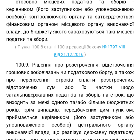
стосовно місцевих податків та зборів -
керівником (його заступником або уповноваженою
особою) контролюючого органу та затверджується
фінансовим органом місцевого органу виконавчої
влади, до бюджету якого зараховуються такі місцеві
податки та збори.
( П ункт 100.8 статті 100 в редакції Закону
№ 1797-VIII
від 21.12.2016
)
100.9. Рішення про розстрочення, відстрочення
грошових зобов’язань чи податкового боргу, а також
про перенесення строків сплати розстрочених,
відстрочених сум або їх частки щодо
загальнодержавних податків та зборів на строк, що
виходить за межі одного та/або більше бюджетних
років, крім випадків, передбачених цим пунктом,
приймається керівником (його заступником або
уповноваженою особою) центрального органу
виконавчої влади, що реалізує державну податкову
політику, про що повідомляється центральний орган