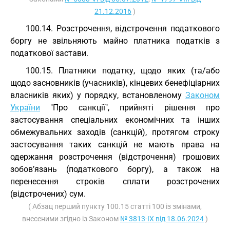
21.12.2016
)
100.14. Розстрочення, відстрочення податкового
боргу не звільняють майно платника податків з
податкової застави.
100.15. Платники податку, щодо яких (та/або
щодо засновників (учасників), кінцевих бенефіціарних
власників яких) у порядку, встановленому
Законом
України
"Про санкції", прийняті рішення про
застосування спеціальних економічних та інших
обмежувальних заходів (санкцій), протягом строку
застосування таких санкцій не мають права на
одержання розстрочення (відстрочення) грошових
зобов’язань (податкового боргу), а також на
перенесення строків сплати розстрочених
(відстрочених) сум.
( Абзац перший пункту 100.15 статті 100 із змінами,
внесеними згідно із Законом
№ 3813-IX від 18.06.2024
)