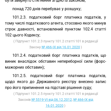
бути звернуто стягнення згідно із законом;
понад 720 днів перебуває у розшуку;
101.2.3. податковий борг платника податків, у
тому числі податкового агента, стосовно якого минув
строк давності, встановлений пунктом 102.4 статті
102 цього Кодексу;
( Підпункт 101.2.3 пункту 101.2 статті 101 в редакції
Закону
№ 466-IX від 16.01.2020
)
101.2.4. податковий борг платника податків, що
виник внаслідок обставин непереборної сили (форс-
мажорних обставин);
101.2.5. податковий борг платника податків,
щодо якого до Державного реєстру внесено запис
про його припинення на підставі рішення суду;
( Підпункт 101.2.5 пункту 101.2 статті 101 в редакції
Законів
№ 5519-VI від 06.12.2012
,
№ 466-IX від
16.01.2020
)