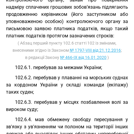
надміру сплачених грошових зобов’язань підлягають
продовженню керівником (його заступником або
уповноваженою особою) контролюючого органу за
письмовою заявою платника податків, якщо такий
платник податків протягом зазначених строків:
( Абзац перший пункту 102.6 статті 102 із змінами,
внесеними згідно із Законом
№ 1797-VIII від 21.12.2016
;
в редакції Закону
№ 466-IX від 16.01.2020
)
102.6.1. перебував за межами України;
102.6.2. перебував у плаванні на морських суднах
за кордоном України у складі команди (екіпажу)
таких суден;
102.6.3. перебував у місцях позбавлення волі за
вироком суду;
102.6.4. мав обмежену свободу пересування у
зв'язку з ув'язненням чи полоном на території інших
держав або внаслідок інших обставин непереборної