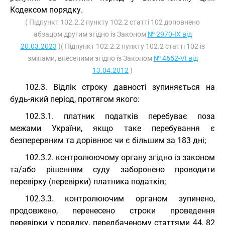
Кодексом порядку.
( Підпункт 102.2.2 пункту 102.2 статті 102 доповнено
абзацом другим згідно із Законом
№ 2970-IX від
20.03.2023
)( Підпункт 102.2.2 пункту 102.2 статті 102 із
змінами, внесеними згідно із Законом
№ 4652-VI від
13.04.2012
)
102.3. Відлік строку давності зупиняється на
будь-який період, протягом якого:
102.3.1. платник податків перебуває поза
межами України, якщо таке перебування є
безперервним та дорівнює чи є більшим за 183 дні;
102.3.2. контролюючому органу згідно із законом
та/або рішенням суду заборонено проводити
перевірку (перевірки) платника податків;
102.3.3. контролюючим органом зупинено,
продовжено, перенесено строки проведення
перевірки у порядку, передбаченому статтями 44, 82