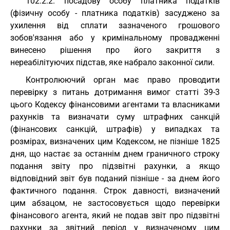
102.2.2. посадову особу платника податків
(фізичну особу - платника податків) засуджено за
ухилення від сплати зазначеного грошового
зобов'язання або у кримінальному провадженні
винесено рішення про його закриття з
нереабілітуючих підстав, яке набрало законної сили.
Контролюючий орган має право проводити
перевірку з питань дотримання вимог статті 39-3
цього Кодексу фінансовими агентами та власниками
рахунків та визначати суму штрафних санкцій
(фінансових санкцій, штрафів) у випадках та
розмірах, визначених цим Кодексом, не пізніше 1825
дня, що настає за останнім днем граничного строку
подання звіту про підзвітні рахунки, а якщо
відповідний звіт був поданий пізніше - за днем його
фактичного подання. Строк давності, визначений
цим абзацом, не застосовується щодо перевірки
фінансового агента, який не подав звіт про підзвітні
рахунки за звітний період у визначеному цим