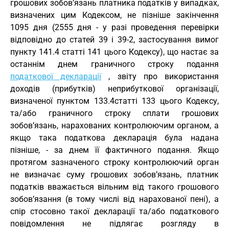
грошових зобов’язань платника податків у випадках,
визначених цим Кодексом, не пізніше закінчення
1095 дня (2555 дня - у разі проведення перевірки
відповідно до статей 39 і 39-2, застосування вимог
пункту 141.4 статті 141 цього Кодексу), що настає за
останнім днем граничного строку подання
податкової декларації
, звіту про використання
доходів (прибутків) неприбуткової організації,
визначеної пунктом 133.4статті 133 цього Кодексу,
та/або граничного строку сплати грошових
зобов’язань, нарахованих контролюючим органом, а
якщо така податкова декларація була надана
пізніше, - за днем її фактичного подання. Якщо
протягом зазначеного строку контролюючий орган
не визначає суму грошових зобов’язань, платник
податків вважається вільним від такого грошового
зобов’язання (в тому числі від нарахованої пені), а
спір стосовно такої декларації та/або податкового
повідомлення не підлягає розгляду в