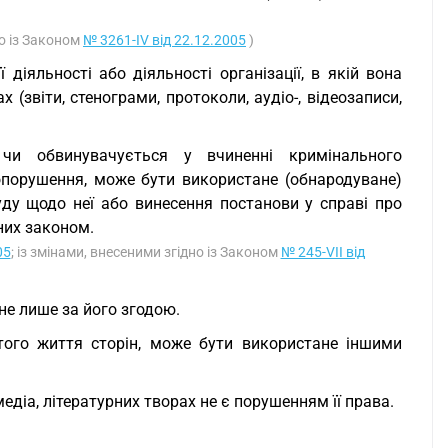
но із Законом
№ 3261-IV від 22.12.2005
)
 діяльності або діяльності організації, в якій вона
(звіти, стенограми, протоколи, аудіо-, відеозаписи,
 чи обвинувачується у вчиненні кримінального
опорушення, може бути використане (обнародуване)
ду щодо неї або винесення постанови у справі про
них законом.
05
; із змінами, внесеними згідно із Законом
№ 245-VII від
не лише за його згодою.
стого життя сторін, може бути використане іншими
едіа, літературних творах не є порушенням її права.