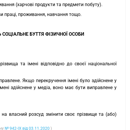
ивання (харчові продукти та предмети побуту).
ови праці, проживання, навчання тощо.
 СОЦІАЛЬНЕ БУТТЯ ФІЗИЧНОЇ ОСОБИ
різвища та імені відповідно до своєї національної
иправлене. Якщо перекручення імені було здійснене у
мені здійснене у медіа, воно має бути виправлене у
о на власний розсуд змінити своє прізвище та (або)
ону
№ 942-IX від 03.11.2020
)