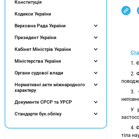
Конституція
Кодекси України
Верховна Рада України
Президент України
Кабінет Міністрів України
Ста
Міністерства України
1. 
Органи судової влади
2. 
поводж
Нормативні акти міжнародного
характеру
3. 
неповно
Документи СРСР та УРСР
У р
Cтандарти бух.обліку
застос
4. 
тіла н