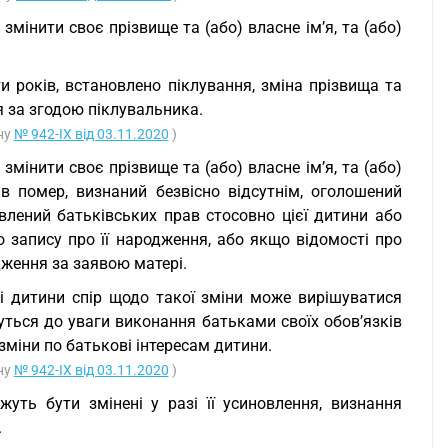
змінити своє прізвище та (або) власне ім’я, та (або)
 років, встановлено піклування, зміна прізвища та
ся за згодою піклувальника.
ону
№ 942-IX від 03.11.2020
)
змінити своє прізвище та (або) власне ім’я, та (або)
в помер, визнаний безвісно відсутнім, оголошений
лений батьківських прав стосовно цієї дитини або
 запису про її народження, або якщо відомості про
дження за заявою матері.
ві дитини спір щодо такої зміни може вирішуватися
уться до уваги виконання батьками своїх обов’язків
зміни по батькові інтересам дитини.
ону
№ 942-IX від 03.11.2020
)
жуть бути змінені у разі її усиновлення, визнання
.