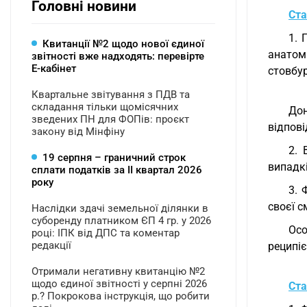
Головні новини
Ста
1. 
Квитанції №2 щодо нової єдиної
анатом
звітності вже надходять: перевірте
Е-кабінет
стовбур
Квартальне звітування з ПДВ та
складання тільки щомісячних
Дон
зведених ПН для ФОПів: проєкт
відпові
закону від Мінфіну
2. 
19 серпня – граничний строк
випадкі
сплати податків за ІI квартал 2026
року
3. 
своєї с
Наслідки здачі земельної ділянки в
суборенду платником ЄП 4 гр. у 2026
Осо
році: ІПК від ДПС та коментар
редакції
реципіє
Отримали негативну квитанцію №2
щодо єдиної звітності у серпні 2026
Ста
р.? Покрокова інструкція, що робити