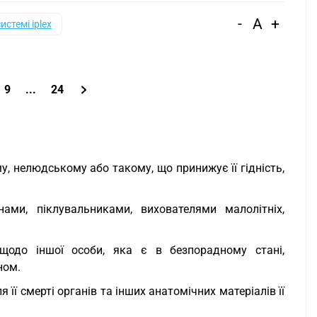
-
A
+
системі iplex
9
...
24
, нелюдському або такому, що принижує її гідність,
ами, піклувальниками, вихователями малолітніх,
 щодо іншої особи, яка є в безпорадному стані,
ном.
її смерті органів та інших анатомічних матеріалів її