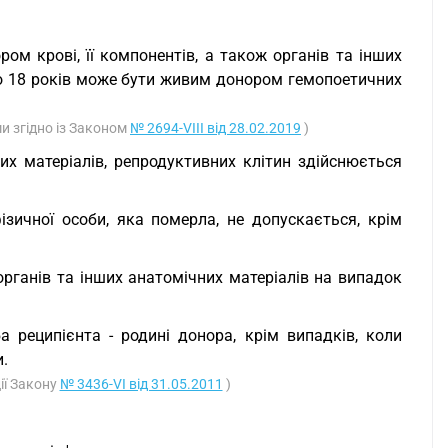
ом крові, її компонентів, а також органів та інших
до 18 років може бути живим донором гемопоетичних
ми згідно із Законом
№ 2694-VIII від 28.02.2019
)
них матеріалів, репродуктивних клітин здійснюється
фізичної особи, яка померла, не допускається, крім
органів та інших анатомічних матеріалів на випадок
 реципієнта - родині донора, крім випадків, коли
.
ії Закону
№ 3436-VI від 31.05.2011
)