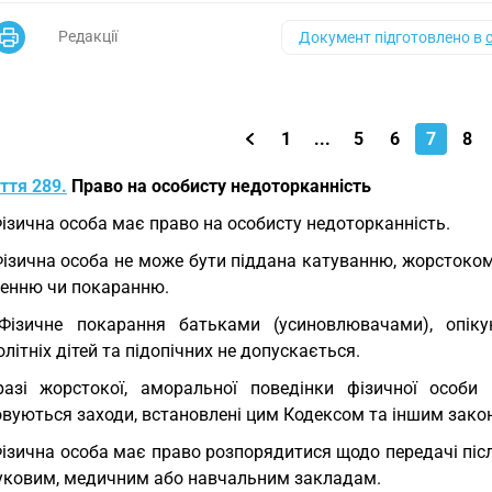
Редакції
Документ підготовлено в
1
...
5
6
7
8
ття 289.
Право на особисту недоторканність
Фізична особа має право на особисту недоторканність.
Фізична особа не може бути піддана катуванню, жорстокому
енню чи покаранню.
Фізичне покарання батьками (усиновлювачами), опікун
літніх дітей та підопічних не допускається.
азі жорстокої, аморальної поведінки фізичної особи
овуються заходи, встановлені цим Кодексом та іншим зако
Фізична особа має право розпорядитися щодо передачі після 
ауковим, медичним або навчальним закладам.