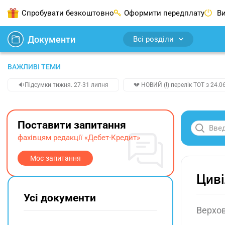
Спробувати безкоштовно
Оформити передплату
Ви
Документи
Всі розділи
ВАЖЛИВІ ТЕМИ
🔉Підсумки тижня. 27-31 липня
💔 НОВИЙ (!) перелік ТОТ з 24.06
Поставити запитання
фахівцям редакції «Дебет-Кредит»
Моє запитання
Циві
Усі документи
Верхов