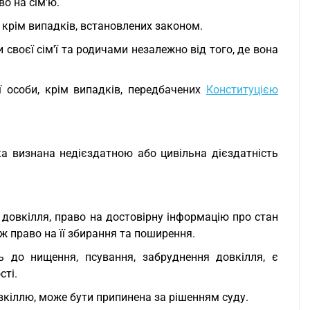
во на сім'ю.
ю, крім випадків, встановлених законом.
 своєї сім'ї та родичами незалежно від того, де вона
ї особи, крім випадків, передбачених
Конституцією
яка визнана недієздатною або цивільна дієздатність
 довкілля, право на достовірну інформацію про стан
ож право на її збирання та поширення.
ь до нищення, псування, забруднення довкілля, є
сті.
вкіллю, може бути припинена за рішенням суду.