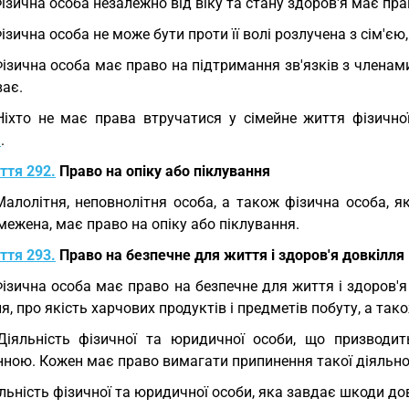
Фізична особа незалежно від віку та стану здоров'я має пра
Фізична особа не може бути проти її волі розлучена з сім'є
Фізична особа має право на підтримання зв'язків з членами
ває.
Ніхто не має права втручатися у сімейне життя фізично
и
.
ття 292.
Право на опіку або піклування
Малолітня, неповнолітня особа, а також фізична особа, 
межена, має право на опіку або піклування.
ття 293.
Право на безпечне для життя і здоров'я довкілля
Фізична особа має право на безпечне для життя і здоров'я
я, про якість харчових продуктів і предметів побуту, а так
Діяльність фізичної та юридичної особи, що призводит
нною. Кожен має право вимагати припинення такої діяльно
льність фізичної та юридичної особи, яка завдає шкоди до