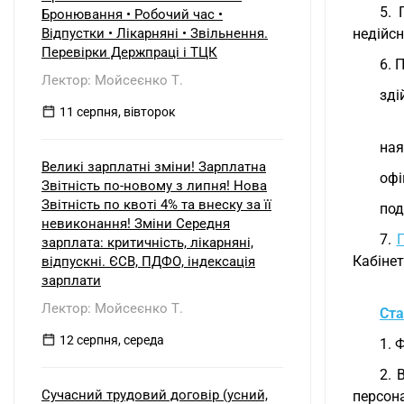
б) нерезидентом?
5. 
Бронювання • Робочий час •
Відпустки • Лікарняні • Звільнення.
недійс
Перевірки Держпраці і ТЦК
6. 
Лектор: Мойсеєнко Т.
зді
11 серпня, вівторок
ная
Великі зарплатні зміни! Зарплатна
офі
Звітність по-новому з липня! Нова
Звітність по квоті 4% та внеску за її
под
невиконання! Зміни Середня
7.
П
зарплата: критичність, лікарняні,
Кабінет
відпускні. ЄСВ, ПДФО, індексація
зарплати
Лектор: Мойсеєнко Т.
Ста
12 серпня, середа
1. 
2. 
Сучасний трудовий договір (усний,
персона