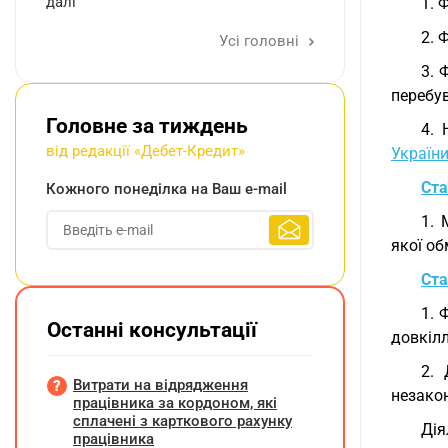
далі
1. 
2. 
Усі головні
3. 
перебу
Головне за тиждень
4. 
від редакції «Дебет-Кредит»
Україн
Ста
Кожного понеділка на Ваш e-mail
1. 
якої об
Ста
1. 
Останні консультації
довкілл
2. 
Витрати на відрядження
незако
працівника за кордоном, які
сплачені з карткового рахунку
Дія
працівника