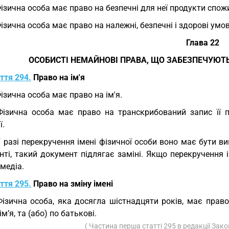
Фізична особа має право на безпечні для неї продукти спож
Фізична особа має право на належні, безпечні і здорові ум
Глава 22
ОСОБИСТІ НЕМАЙНОВІ ПРАВА, ЩО ЗАБЕЗПЕЧУЮТЬ
ття 294.
Право на ім'я
Фізична особа має право на ім'я.
Фізична особа має право на транскрибований запис її п
ї.
У разі перекручення імені фізичної особи воно має бути в
ті, такий документ підлягає заміні. Якщо перекручення і
медіа.
ття 295.
Право на зміну імені
Фізична особа, яка досягла шістнадцяти років, має прав
ім’я, та (або) по батькові.
( Частина перша статті 295 в редакції Зак