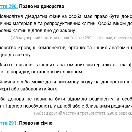
ття 290.
Право на донорство
Повнолітня дієздатна фізична особа має право бути донор
ічних матеріалів та репродуктивних клітин. Особа віком 
ових клітин відповідно до закону.
( Абзац перший частини першої статті 290 із змінами, внесени
орство крові, її компонентів, органів та інших анатоміч
дно до закону.
Взяття органів та інших анатомічних матеріалів з тіла 
в і в порядку, встановлених законом.
Фізична особа може дати письмову згоду на донорство її 
мерті або заборонити його.
ба донора не повинна бути відомою реципієнту, а особа
нт і донор перебувають у шлюбі або є близькими родичами
( Абзац другий частини третьої статті 290 в редакц
ття 291.
Право на сім'ю