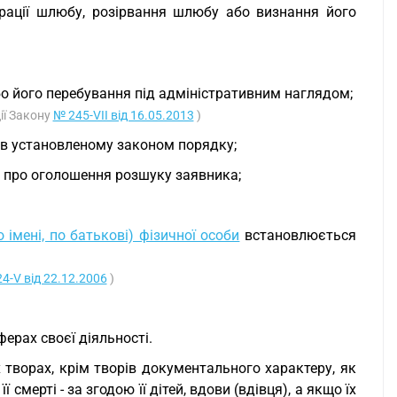
трації шлюбу, розірвання шлюбу або визнання його
о його перебування під адміністративним наглядом;
ії Закону
№ 245-VII від 16.05.2013
)
о в установленому законом порядку;
в про оголошення розшуку заявника;
 імені, по батькові) фізичної особи
встановлюється
4-V від 22.12.2006
)
ферах своєї діяльності.
х творах, крім творів документального характеру, як
 смерті - за згодою її дітей, вдови (вдівця), а якщо їх