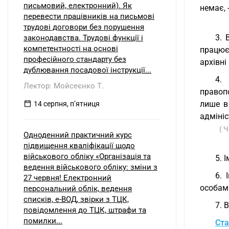
письмовий, електронний). Як
немає, 
перевести працівників на письмові
трудові договори без порушення
3. 
законодавства. Трудові функції і
компетентності на основі
працює 
професійного стандарту без
архівні
дублювання посадової інструкції...
4.
Лектор: Мойсеєнко Т.
правоп
лише в
14 серпня, пʼятниця
адміні
( 
Одноденний практичний курс
підвищення кваліфікації щодо
військового обліку «Організація та
5. 
ведення військового обліку: зміни з
6. 
27 червня! Електронний
особам
персональний облік, ведення
списків, е-ВОД, звірки з ТЦК,
7. 
повідомлення до ТЦК, штрафи та
помилки...
Ста