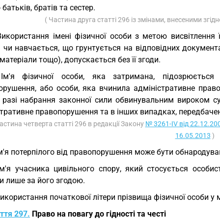
- батьків, братів та сестер.
( Частина друга статті 296 із змінами, внесеними згід
Використання імені фізичної особи з метою висвітлення її
чи навчається, що грунтується на відповідних документах 
 матеріали тощо), допускається без її згоди.
 Ім'я фізичної особи, яка затримана, підозрюється
орушення, або особи, яка вчинила адміністративне прав
 разі набрання законної сили обвинувальним вироком су
стративне правопорушення та в інших випадках, передбаче
Частина четверта статті 296 в редакції Закону
№ 3261-IV від 22.12.20
16.05.2013
)
Ім'я потерпілого від правопорушення може бути обнародува
Ім'я учасника цивільного спору, який стосується особи
и лише за його згодою.
Використання початкової літери прізвища фізичної особи у м
ття 297.
Право на повагу до гідності та честі