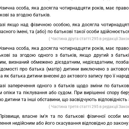
Фізична особа, яка досягла чотирнадцяти років, має право 
кові за згодою батьків.
азі якщо над фізичною особою, яка досягла чотирнадцяти
ласного імені, та (або) по батькові такої особи здійснюєть
( Частина друга статті 295 в редакції Зак
Фізична особа, яка досягла чотирнадцяти років, має право 
ькові за згодою одного з батьків, якщо другий з батькі
им, визнаний обмежено дієздатним, недієздатним, позбав
ідомості про батька (матір) дитини виключено з актового
а як батька дитини внесені до актового запису про її наро
азі заперечення одного з батьків щодо зміни по батько
 опіки та піклування або судом. При вирішенні спору бер
о дитини та інші обставини, що засвідчують відповідність 
( Частина третя статті 295 в редакції Зак
Прізвище, власне ім'я та по батькові фізичної особи мо
ення недійсним або його скасування відповідно до закону