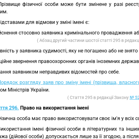
Прізвище фізичної особи може бути змінене у разі реєс
ним.
Підставами для відмови у зміні імені є:
йснення стосовно заявника кримінального провадження аб
( Абзац другий частини шостої статті 295 в редакц
вність у заявника судимості, яку не погашено або не знят
ційне звернення правоохоронних органів іноземних держа
ання заявником неправдивих відомостей про себе.
орядок розгляду заяв про зміну імені (прізвища, власного
ом Міністрів України.
( Стаття 295 в редакції Закону
№ 52
ття 296.
Право на використання імені
Фізична особа має право використовувати своє ім'я у всіх с
Використання імені фізичної особи в літературних та інши
жа (дійової особи) допускається лише за її згодою, а після її