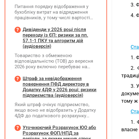
3. 
Питання порядку відображення у
бухобліку витрат на відрядження
4. 
працівників, у тому числі вартості
проживання в готелі, яке сплачено з
карткового рахунку працівника та
Дивіденди у 2026 році після
підтвердження таких операцій
переходу із ЄП: ризики за пп.
первинними документами, належать
57.1-1 ПКУ та алгоритм дій
до компетенції Мінфіну
(аудіоверсія)
Ста
Товариство з обмеженою
1. 
відповідальністю (ТОВ) до вересня
2026 року включно перебуває на
2. 
спрощеній системі оподаткування
традиці
(єдиний податок, 3 група, ставка 5%,
Штраф за невідображення
неплатник ПДВ). З 1 жовтня 2026
повернення ПФД директору в
3. 
року підприємство переходить на
Додатку 4ДФ у 2026 році: ризики
докумен
загальну систему оподаткування
підприємства (аудіоверсія)
(стає платником податку на
тому ж 
Який штраф очікує підприємство,
прибуток). За результатами
якщо воно не відобразить у Додатку
діяльності у періоді 2024–2025 років
Ста
4ДФ до податкового розрахунку
(під час перебування на спрощеній
повернення поворотної фінансової
1. 
системі) підприємство отримало
допомоги (ПФД) директору?
Уточнюючий Розрахунок ЮО або
чистий прибуток, сума
власне 
Розрахунок ФОП/НПД за
нерозподіленого прибутку в балансі
періоди, за якими минув строк