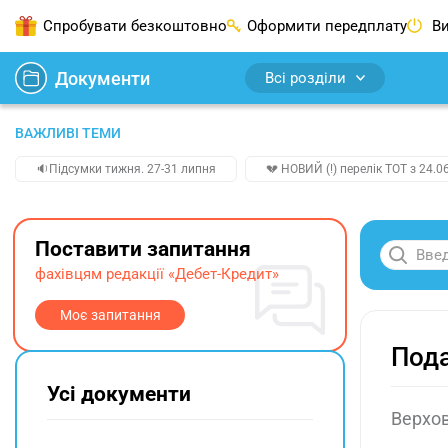
Спробувати безкоштовно
Оформити передплату
Ви
Документи
Всі розділи
ВАЖЛИВІ ТЕМИ
🔉Підсумки тижня. 27-31 липня
💔 НОВИЙ (!) перелік ТОТ з 24.06
Поставити запитання
фахівцям редакції «Дебет-Кредит»
Моє запитання
Пода
Усі документи
Верхов