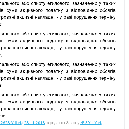
 пального або спирту етилового, зазначених у таких
ів суми акцизного податку з відповідних обсягів
ровані акцизні накладні, - у разі порушення терміну
в;
 пального або спирту етилового, зазначених у таких
ів суми акцизного податку з відповідних обсягів
ровані акцизні накладні, - у разі порушення терміну
в;
 пального або спирту етилового, зазначених у таких
ів суми акцизного податку з відповідних обсягів
ровані акцизні накладні, - у разі порушення терміну
в;
 пального або спирту етилового, зазначених у таких
ів суми акцизного податку з відповідних обсягів
ровані акцизні накладні, - у разі порушення терміну
нів.
2628-VIII від 23.11.2018
; в редакції Закону
№ 391-IX від