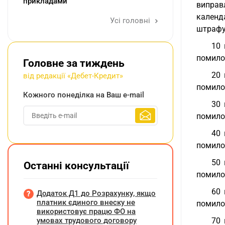
прикладами
виправ
календ
Усі головні
штрафу 
10 
помило
Головне за тиждень
20 
від редакції «Дебет-Кредит»
помилок
Кожного понеділка на Ваш e-mail
30 
помилок
40 
помилок
50 
Останні консультації
помилок
60 
Додаток Д1 до Розрахунку, якщо
платник єдиного внеску не
помилок
використовує працю ФО на
умовах трудового договору
70 