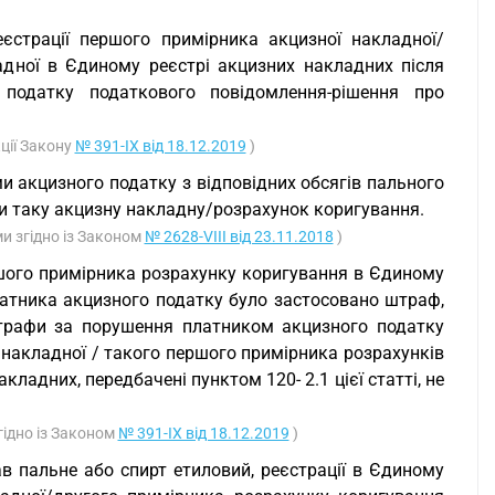
еєстрації першого примірника акцизної накладної/
дної в Єдиному реєстрі акцизних накладних після
одатку податкового повідомлення-рішення про
кції Закону
№ 391-IX від 18.12.2019
)
и акцизного податку з відповідних обсягів пального
ти таку акцизну накладну/розрахунок коригування.
ми згідно із Законом
№ 2628-VIII від 23.11.2018
)
шого примірника розрахунку коригування в Єдиному
платника акцизного податку було застосовано штраф,
штрафи за порушення платником акцизного податку
ї накладної / такого першого примірника розрахунків
ладних, передбачені пунктом 120- 2.1 цієї статті, не
гідно із Законом
№ 391-IX від 18.12.2019
)
ав пальне або спирт етиловий, реєстрації в Єдиному