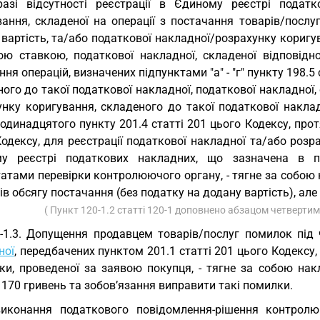
азі відсутності реєстрації в Єдиному реєстрі пода
вання, складеної на операції з постачання товарів/посл
вартість, та/або податкової накладної/розрахунку коригу
ою ставкою, податкової накладної, складеної відповідно
ння операцій, визначених підпунктами "а" - "г" пункту 198.5
ого до такої податкової накладної, податкової накладної, 
унку коригування, складеного до такої податкової наклад
одинадцятого пункту 201.4 статті 201 цього Кодексу, про
одексу, для реєстрації податкової накладної та/або розр
у реєстрі податкових накладних, що зазначена в по
татами перевірки контролюючого органу, - тягне за собою
ів обсягу постачання (без податку на додану вартість), але
( Пункт 120-1.2 статті 120-1 доповнено абзацом четвертим
-1.3. Допущення продавцем товарів/послуг помилок під 
ної
, передбачених пунктом 201.1 статті 201 цього Кодекс
рки, проведеної за заявою покупця, - тягне за собою на
 170 гривень та зобов’язання виправити такі помилки.
иконання податкового повідомлення-рішення контролю