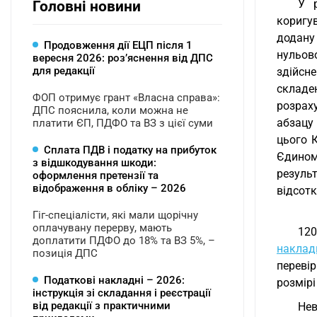
У р
Головні новини
коригу
додану 
Продовження дії ЕЦП після 1
нульов
вересня 2026: розʼяснення від ДПС
для редакції
здійсне
складен
ФОП отримує грант «Власна справа»:
розрах
ДПС пояснила, коли можна не
абзацу 
платити ЄП, ПДФО та ВЗ з цієї суми
цього К
Сплата ПДВ і податку на прибуток
Єдином
з відшкодування шкоди:
резуль
оформлення претензії та
відображення в обліку – 2026
відсотк
Гіг-спеціалісти, які мали щорічну
оплачувану перерву, мають
120
доплатити ПДФО до 18% та ВЗ 5%, –
наклад
позиція ДПС
переві
Податкові накладні – 2026:
розмірі
інструкція зі складання і реєстрації
від редакції з практичними
Нев