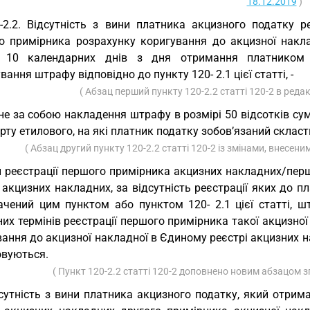
18.12.2019
)
-2.2. Відсутність з вини платника акцизного податку р
о примірника розрахунку коригування до акцизної накла
 10 календарних днів з дня отримання платником п
вання штрафу відповідно до пункту 120- 2.1 цієї статті, -
( Абзац перший пункту 120-2.2 статті 120-2 в реда
не за собою накладення штрафу в розмірі 50 відсотків сум
рту етилового, на які платник податку зобов’язаний склас
( Абзац другий пункту 120-2.2 статті 120-2 із змінами, внесени
 реєстрації першого примірника акцизних накладних/пер
 акцизних накладних, за відсутність реєстрації яких до 
ачений цим пунктом або пунктом 120- 2.1 цієї статті, 
их термінів реєстрації першого примірника такої акцизно
ання до акцизної накладної в Єдиному реєстрі акцизних нак
овуються.
( Пункт 120-2.2 статті 120-2 доповнено новим абзацом з
сутність з вини платника акцизного податку, який отрим