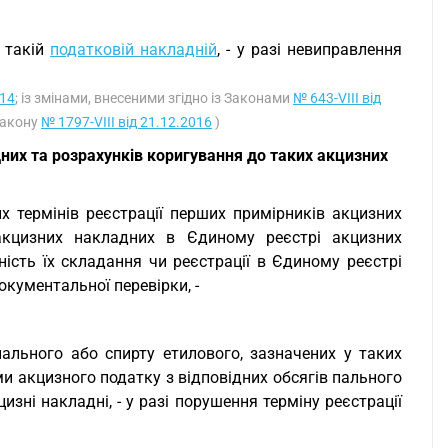
в такій
податковій накладній
, - у разі невиправлення
014
; із змінами, внесеними згідно із Законами
№ 643-VIII від
 Закону
№ 1797-VIII від 21.12.2016
)
их та розрахунків коригування до таких акцизних
х термінів реєстрації перших примірників акцизних
акцизних накладних в Єдиному реєстрі акцизних
ність їх складання чи реєстрації в Єдиному реєстрі
кументальної перевірки, -
пального або спирту етилового, зазначених у таких
и акцизного податку з відповідних обсягів пального
изні накладні, - у разі порушення терміну реєстрації