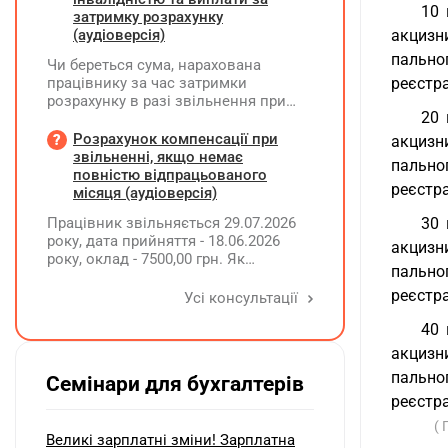
10 
затримку розрахунку
(аудіоверсія)
акцизн
пальног
Чи береться сума, нарахована
працівнику за час затримки
реєстра
розрахунку в разі звільнення при
20 
обчсиленні середньомісячної
заробітної плати (винагороди), для
Розрахунок компенсації при
акцизн
розрахунку внеску на підтримку
звільненні, якщо немає
пальног
працевлаштування осіб з
повністю відпрацьованого
реєстра
інвалідністю?
місяця (аудіоверсія)
Працівник звільняється 29.07.2026
30 
року, дата прийняття - 18.06.2026
акцизн
року, оклад - 7500,00 грн. Як
пальног
розрахувати компенсацію трьох
невикористаних днів відпустки при
реєстра
Усі консультації
звільненні?
40 
акцизн
пальног
Семінари для бухгалтерів
реєстра
( 
Великі зарплатні зміни! Зарплатна