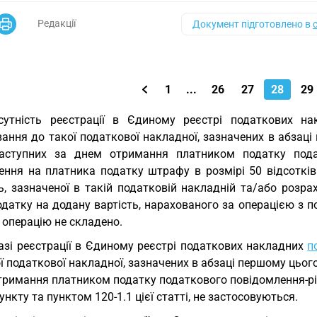
Редакції
Документ підготовлено в
1
...
26
27
28
29
сутність реєстрації в Єдиному реєстрі податкових н
ання до такої податкової накладної, зазначених в абзаці
наступних за днем отримання платником податку пода
ення на платника податку штрафу в розмірі 50 відсотків
ть, зазначеної в такій податковій накладній та/або розр
одатку на додану вартість, нарахованого за операцією з 
 операцію не складено.
азі реєстрації в Єдиному реєстрі податкових накладних
п
ї податкової накладної, зазначених в абзаці першому цього
тримання платником податку податкового повідомлення-ріш
ункту та пунктом 120-1.1 цієї статті, не застосовуються.