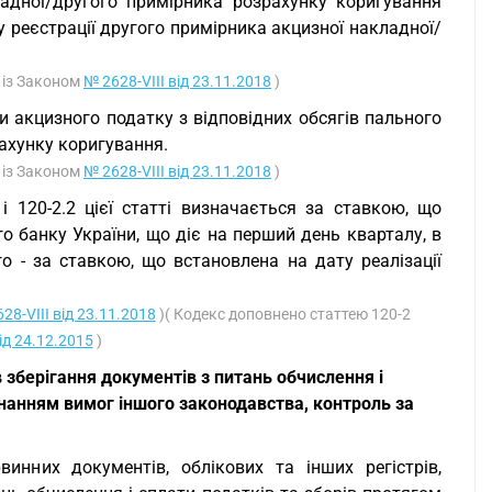
адної/другого примірника розрахунку коригування
у реєстрації другого примірника акцизної накладної/
о із Законом
№ 2628-VIII від 23.11.2018
)
и акцизного податку з відповідних обсягів пального
рахунку коригування.
о із Законом
№ 2628-VIII від 23.11.2018
)
 і 120-2.2 цієї статті визначається за ставкою, що
го банку України, що діє на перший день кварталу, в
о - за ставкою, що встановлена на дату реалізації
28-VIII від 23.11.2018
)( Кодекс доповнено статтею 120-2
ід 24.12.2015
)
зберігання документів з питань обчислення і
конанням вимог іншого законодавства, контроль за
винних документів, облікових та інших регістрів,