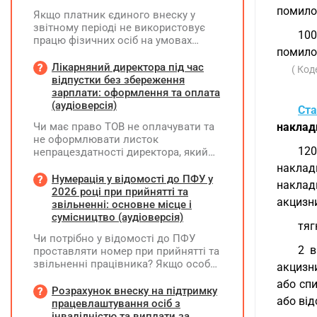
помилок
Якщо платник єдиного внеску у
звітному періоді не використовує
100
працю фізичних осіб на умовах
помилок
трудового договору (контракту) або
на інших умовах, передбачених
Лікарняний директора під час
( Код
законодавством, Додаток Д1/
відпустки без збереження
Додаток ФІЗ-Д1 за відповідний
зарплати: оформлення та оплата
період не подається
(аудіоверсія)
Ста
Чи має право ТОВ не оплачувати та
наклад
не оформлювати листок
120
непрацездатності директора, який
перебуває у відпустці без
наклад
збереження заробітної плати під час
Нумерація у відомості до ПФУ у
наклад
призупинення діяльності
2026 році при прийнятті та
акцизни
підприємства?
звільненні: основне місце і
сумісництво (аудіоверсія)
тяг
Чи потрібно у відомості до ПФУ
2 в
проставляти номер при прийнятті та
звільненні працівника? Якщо особа
акцизни
одночасно працювала за основним
або спи
місцем роботи та за сумісництвом,
Розрахунок внеску на підтримку
або від
чи рахується це як два роботодавці?
працевлаштування осіб з
інвалідністю та виплати за