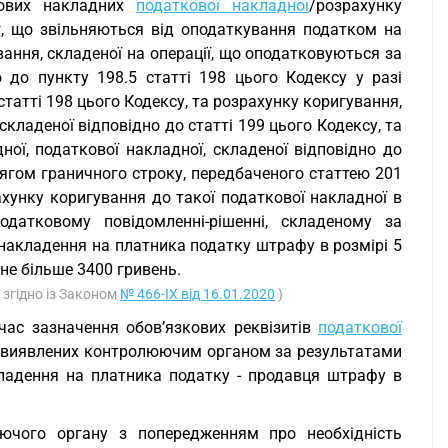
ткових накладних
податкової накладної
/розрахунку
уг, що звільняються від оподаткування податком на
вання, складеної на операції, що оподатковуються за
 до пункту 198.5 статті 198 цього Кодексу у разі
 статті 198 цього Кодексу, та розрахунку коригування,
складеної відповідно до статті 199 цього Кодексу, та
ної, податкової накладної, складеної відповідно до
тягом граничного строку, передбаченого статтею 201
ахунку коригування до такої податкової накладної в
датковому повідомленні-рішенні, складеному за
 накладення на платника податку штрафу в розмірі 5
 не більше 3400 гривень.
 згідно із Законом
№ 466-IX від 16.01.2020
)
час зазначення обов’язкових реквізитів
податкової
у, виявлених контролюючим органом за результатами
кладення на платника податку - продавця штрафу в
ючого органу з попередженням про необхідність