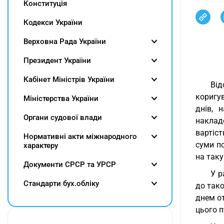
Конституція
Кодекси України
Верховна Рада України
Президент України
Кабінет Міністрів України
Від
коригув
Міністерства України
днів, 
Органи судової влади
наклад
вартіс
Нормативні акти міжнародного
суми п
характеру
на таку
Документи СРСР та УРСР
У р
Cтандарти бух.обліку
до тако
днем о
цього п