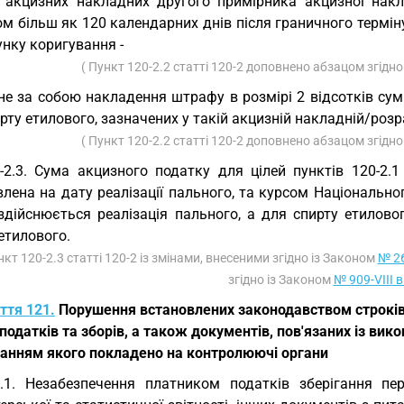
і акцизних накладних другого примірника акцизної накл
м більш як 120 календарних днів після граничного термін
нку коригування -
( Пункт 120-2.2 статті 120-2 доповнено абзацом згідн
не за собою накладення штрафу в розмірі 2 відсотків сум
рту етилового, зазначених у такій акцизній накладній/роз
( Пункт 120-2.2 статті 120-2 доповнено абзацом згідн
-2.3. Сума акцизного податку для цілей пунктів 120-2.1
лена на дату реалізації пального, та курсом Національно
здійснюється реалізація пального, а для спирту етиловог
етилового.
нкт 120-2.3 статті 120-2 із змінами, внесеними згідно із Законом
№ 26
згідно із Законом
№ 909-VIII в
ття 121.
Порушення встановлених законодавством строків 
податків та зборів, а також документів, пов'язаних із ви
анням якого покладено на контролюючі органи
.1. Незабезпечення платником податків зберігання пер