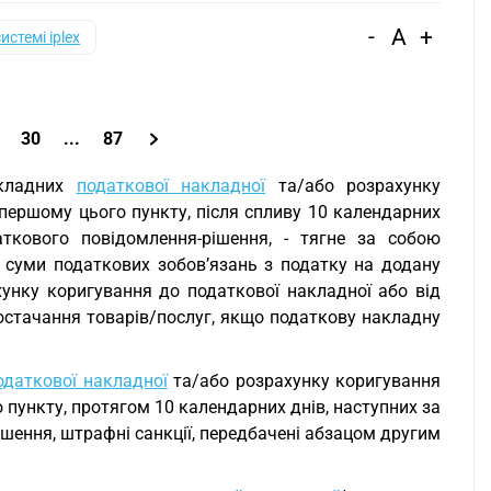
-
A
+
системі iplex
30
...
87
акладних
податкової накладної
та/або розрахунку
 першому цього пункту, після спливу 10 календарних
ткового повідомлення-рішення, - тягне за собою
 суми податкових зобов’язань з податку на додану
ахунку коригування до податкової накладної або від
постачання товарів/послуг, якщо податкову накладну
одаткової накладної
та/або розрахунку коригування
 пункту, протягом 10 календарних днів, наступних за
ення, штрафні санкції, передбачені абзацом другим