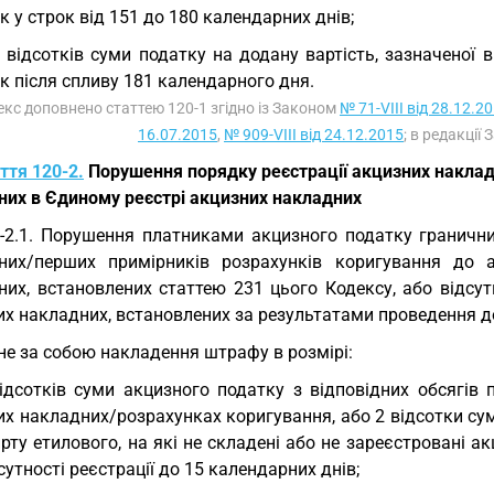
 у строк від 151 до 180 календарних днів;
 відсотків суми податку на додану вартість, зазначеної 
 після спливу 181 календарного дня.
екс доповнено статтею 120-1 згідно із Законом
№ 71-VIII від 28.12.2
16.07.2015
,
№ 909-VIII від 24.12.2015
; в редакції
ття 120-2.
Порушення порядку реєстрації акцизних накладн
них в Єдиному реєстрі акцизних накладних
-2.1. Порушення платниками акцизного податку гранични
них/перших примірників розрахунків коригування до 
них, встановлених статтею 231 цього Кодексу, або відсут
х накладних, встановлених за результатами проведення до
не за собою накладення штрафу в розмірі:
ідсотків суми акцизного податку з відповідних обсягів 
х накладних/розрахунках коригування, або 2 відсотки сум
рту етилового, на які не складені або не зареєстровані акц
сутності реєстрації до 15 календарних днів;