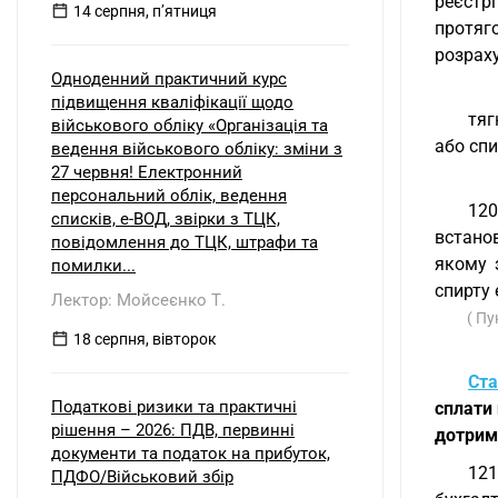
реєстр
14 серпня, пʼятниця
протяго
розраху
Одноденний практичний курс
підвищення кваліфікації щодо
тяг
військового обліку «Організація та
або спи
ведення військового обліку: зміни з
27 червня! Електронний
персональний облік, ведення
120
списків, е-ВОД, звірки з ТЦК,
встанов
повідомлення до ТЦК, штрафи та
якому 
помилки...
спирту 
Лектор: Мойсеєнко Т.
( Пу
18 серпня, вівторок
Ста
Податкові ризики та практичні
сплати 
рішення – 2026: ПДВ, первинні
дотрим
документи та податок на прибуток,
121
ПДФО/Військовий збір