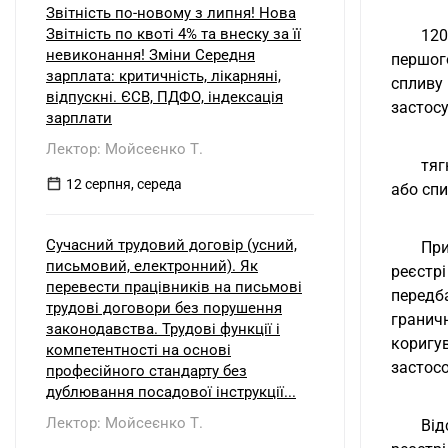
Звітність по-новому з липня! Нова
Звітність по квоті 4% та внеску за її
120
невиконання! Зміни Середня
першог
зарплата: критичність, лікарняні,
спливу
відпускні. ЄСВ, ПДФО, індексація
застосу
зарплати
Лектор: Мойсеєнко Т.
тяг
12 серпня, середа
або спи
Сучасний трудовий договір (усний,
При
письмовий, електронний). Як
реєстрі
перевести працівників на письмові
передб
трудові договори без порушення
граничн
законодавства. Трудові функції і
коригув
компетентності на основі
застос
професійного стандарту без
дублювання посадової інструкції...
Лектор: Мойсеєнко Т.
Від