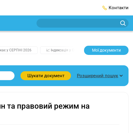
Контакти
Мої документи
кає у СЕРПНІ 2026
📈 Індексація у СЕРПНІ
2️⃣0️⃣2️⃣7️⃣ Усі клю
Розширений пошук
Шукати документ
ян та правовий режим на