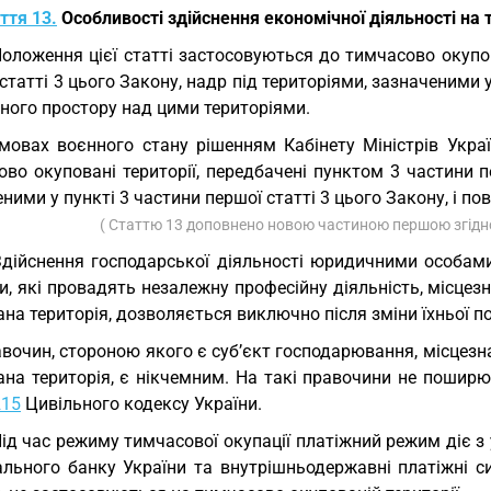
ття 13.
Особливості здійснення економічної діяльності на 
Положення цієї статті застосовуються до тимчасово окупов
статті 3 цього Закону, надр під територіями, зазначеними у 
ного простору над цими територіями.
мовах воєнного стану рішенням Кабінету Міністрів Укра
во окуповані території, передбачені пунктом 3 частини п
ними у пункті 3 частини першої статті 3 цього Закону, і по
( Статтю 13 доповнено новою частиною першою згідн
Здійснення господарської діяльності юридичними особам
и, які провадять незалежну професійну діяльність, місце
на територія, дозволяється виключно після зміни їхньої по
вочин, стороною якого є суб’єкт господарювання, місцез
ана територія, є нікчемним. На такі правочини не поширю
215
Цивільного кодексу України.
Під час режиму тимчасової окупації платіжний режим діє з
ального банку України та внутрішньодержавні платіжні с