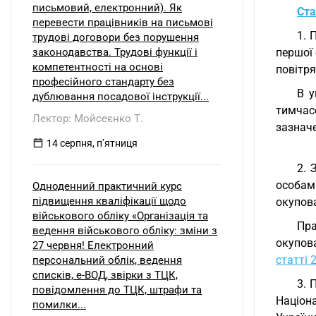
письмовий, електронний). Як
Ста
перевести працівників на письмові
1. 
трудові договори без порушення
законодавства. Трудові функції і
першої 
компетентності на основі
повітря
професійного стандарту без
В у
дублювання посадової інструкції...
тимчасо
Лектор: Мойсеєнко Т.
зазначе
14 серпня, пʼятниця
2. 
особам
Одноденний практичний курс
підвищення кваліфікації щодо
окупова
військового обліку «Організація та
Пра
ведення військового обліку: зміни з
окупов
27 червня! Електронний
статті 
персональний облік, ведення
списків, е-ВОД, звірки з ТЦК,
3. 
повідомлення до ТЦК, штрафи та
Націон
помилки...