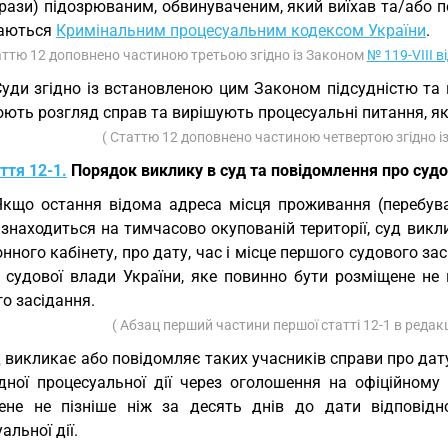
рази) підозрюваним, обвинуваченим, який виїхав та/або п
аються
Кримінальним процесуальним кодексом України
.
аттю 12 доповнено частиною третьою згідно із Законом
№ 119-VIII в
Суди згідно із встановленою цим Законом підсудністю та
ють розгляд справ та вирішують процесуальні питання, як
( Статтю 12 доповнено частиною четвертою згідно 
ття 12-1.
Порядок виклику в суд та повідомлення про суд
Якщо остання відома адреса місця проживання (перебува
знаходиться на тимчасово окупованій території, суд викл
нного кабінету, про дату, час і місце першого судового за
і судової влади України, яке повинно бути розміщене не 
о засідання.
( Абзац перший частини першої статті 12-1 в редак
 викликає або повідомляє таких учасників справи про дату,
ідної процесуальної дії через оголошення на офіційному 
ене не пізніше ніж за десять днів до дати відповідн
альної дії.