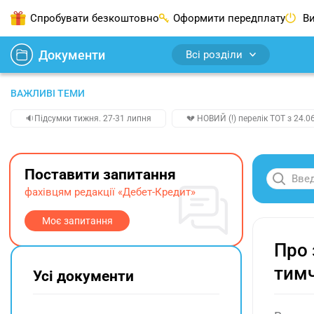
Спробувати безкоштовно
Оформити передплату
Ви
Документи
Всі розділи
ВАЖЛИВІ ТЕМИ
🔉Підсумки тижня. 27-31 липня
💔 НОВИЙ (!) перелік ТОТ з 24.06
Поставити запитання
фахівцям редакції «Дебет-Кредит»
Моє запитання
Про 
тимч
Усі документи