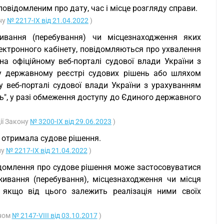
овідомленим про дату, час і місце розгляду справи.
ону
№ 2217-IX від 21.04.2022
)
ивання (перебування) чи місцезнаходження яких
лектронного кабінету, повідомляються про ухвалення
а офіційному веб-порталі судової влади України з
у державному реєстрі судових рішень або шляхом
у веб-порталі судової влади України з урахуванням
ь", у разі обмеження доступу до Єдиного державного
ії Закону
№ 3200-IX від 29.06.2023
)
 отримала судове рішення.
ну
№ 2217-IX від 21.04.2022
)
ідомлення про судове рішення може застосовуватися
живання (перебування), місцезнаходження чи місця
, якщо від цього залежить реалізація ними своїх
оном
№ 2147-VIII від 03.10.2017
)