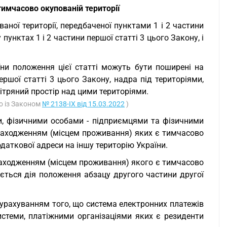
тимчасово окупованій території
аної території, передбаченої пунктами 1 і 2 частини
пунктах 1 і 2 частини першої статті 3 цього Закону, і
їни положення цієї статті можуть бути поширені на
ершої статті 3 цього Закону, надра під територіями,
вітряний простір над цими територіями.
о із Законом
№ 2138-IX від 15.03.2022
)
и, фізичними особами - підприємцями та фізичними
знаходженням (місцем проживання) яких є тимчасово
даткової адреси на іншу територію України.
находженням (місцем проживання) якого є тимчасово
ється дія положення абзацу другого частини другої
 урахуванням того, що система електронних платежів
истеми, платіжними організаціями яких є резиденти