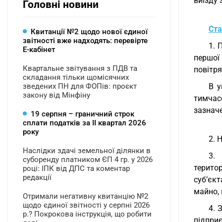
виїзду 
Головні новини
Ста
Квитанції №2 щодо нової єдиної
звітності вже надходять: перевірте
1. 
Е-кабінет
першої 
Квартальне звітування з ПДВ та
повітря
складання тільки щомісячних
зведених ПН для ФОПів: проєкт
В у
закону від Мінфіну
тимчасо
зазначе
19 серпня – граничний строк
сплати податків за ІI квартал 2026
року
2. 
Наслідки здачі земельної ділянки в
3.
суборенду платником ЄП 4 гр. у 2026
терито
році: ІПК від ДПС та коментар
редакції
суб’єкт
майно, 
Отримали негативну квитанцію №2
щодо єдиної звітності у серпні 2026
4. 
р.? Покрокова інструкція, що робити
підприє