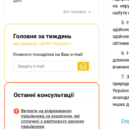
далі
на нер
Усі головні
набуте 
5. 
здійсн
Головне за тиждень
здійсн
обтяжен
від редакції «Дебет-Кредит»
6. 
Кожного понеділка на Ваш e-mail
діляно
вчиненн
7. 
природн
Українс
Останні консультації
знаход
інших д
Витрати на відрядження
працівника за кордоном, які
Ста
сплачені з карткового рахунку
працівника