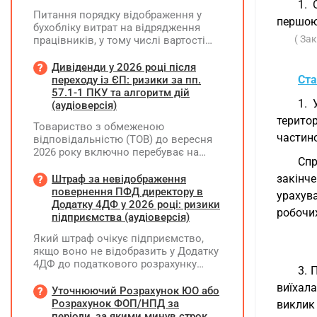
1. 
Питання порядку відображення у
першою
бухобліку витрат на відрядження
( За
працівників, у тому числі вартості
проживання в готелі, яке сплачено з
карткового рахунку працівника та
Дивіденди у 2026 році після
підтвердження таких операцій
Ста
переходу із ЄП: ризики за пп.
первинними документами, належать
57.1-1 ПКУ та алгоритм дій
1. 
до компетенції Мінфіну
(аудіоверсія)
терито
Товариство з обмеженою
частин
відповідальністю (ТОВ) до вересня
2026 року включно перебуває на
Спр
спрощеній системі оподаткування
(єдиний податок, 3 група, ставка 5%,
закінче
Штраф за невідображення
неплатник ПДВ). З 1 жовтня 2026
повернення ПФД директору в
урахув
року підприємство переходить на
Додатку 4ДФ у 2026 році: ризики
робочих
загальну систему оподаткування
підприємства (аудіоверсія)
(стає платником податку на
Який штраф очікує підприємство,
прибуток). За результатами
якщо воно не відобразить у Додатку
діяльності у періоді 2024–2025 років
4ДФ до податкового розрахунку
(під час перебування на спрощеній
3. 
повернення поворотної фінансової
системі) підприємство отримало
виїхала
допомоги (ПФД) директору?
Уточнюючий Розрахунок ЮО або
чистий прибуток, сума
Розрахунок ФОП/НПД за
виклик 
нерозподіленого прибутку в балансі
періоди, за якими минув строк