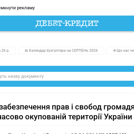
мкнути рекламу
.26 р.
📅 Календар бухгалтера на СЕРПЕНЬ 2026
☀️Що нас че
забезпечення прав і свобод громад
асово окупованій території України