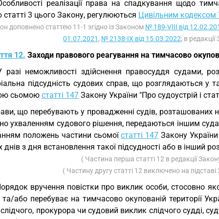
Особливості реалізації права на спадкування щодо тимч
 статті 3 цього Закону, регулюються
Цивільним кодексом 
кон доповнено статтею 11-1 згідно із Законом
№ 189-VIII від 12.02.20
01.07.2021
,
№ 2138-IX від 15.03.2022
; в редакції
ття 12.
Заходи правового реагування на тимчасово окупова
У разі неможливості здійснення правосуддя судами, ро
ріальна підсудність судових справ, що розглядаються у т
ою сьомою
статті 147
Закону України "Про судоустрій і стат
ави, що перебувають у провадженні судів, розташованих н
но ухваленням судового рішення, передаються іншим судам
анням положень частини сьомої
статті 147
Закону України 
 днів з дня встановлення такої підсудності або в інший ро
( Частина перша статті 12 в редакції Зако
( Частину другу статті 12 виключено на підставі
Порядок вручення повістки про виклик особи, стосовно яко
 та/або перебуває на тимчасово окупованій території Укр
слідчого, прокурора чи судовий виклик слідчого судді, су