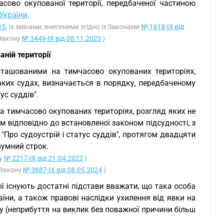
асово окупованої території, передбаченої частиною
України
.
15
; із змінами, внесеними згідно із Законами
№ 1618-IX від
 Закону
№ 3449-IX від 08.11.2023
)
ній території
зташованими на тимчасово окупованих територіях,
аких судах, визначається в порядку, передбаченому
ус суддів".
а тимчасово окупованих територіях, розгляд яких не
 відповідно до встановленої законом підсудності, з
"Про судоустрій і статус суддів", протягом двадцяти
зумний строк.
ну
№ 2217-IX від 21.04.2022
)
 Закону
№ 3687-IX від 08.05.2024
)
ї існують достатні підстави вважати, що така особа
аїни, а також правові наслідки ухилення від явки на
ду (неприбуття на виклик без поважної причини більш