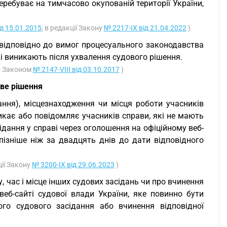
еребуває на тимчасово окупованій території України,
ід 15.01.2015
; в редакції Закону
№ 2217-IX від 21.04.2022
)
 відповідно до вимог процесуального законодавства
і виникають після ухвалення судового рішення.
із Законом
№ 2147-VIII від 03.10.2017
)
ове рішення
ння), місцезнаходження чи місця роботи учасників
икає або повідомляє учасників справи, які не мають
сідання у справі через оголошення на офіційному веб-
пізніше ніж за двадцять днів до дати відповідного
ції Закону
№ 3200-IX від 29.06.2023
)
 час і місце інших судових засідань чи про вчинення
веб-сайті судової влади України, яке повинно бути
ого судового засідання або вчинення відповідної