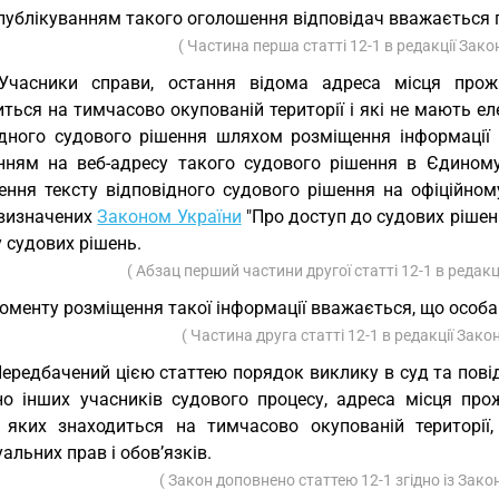
публікуванням такого оголошення відповідач вважається п
( Частина перша статті 12-1 в редакції Зак
 Учасники справи, остання відома адреса місця прож
ться на тимчасово окупованій території і які не мають е
ідного судового рішення шляхом розміщення інформації н
нням на веб-адресу такого судового рішення в Єдином
ення тексту відповідного судового рішення на офіційном
 визначених
Законом України
"Про доступ до судових рішен
 судових рішень.
( Абзац перший частини другої статті 12-1 в редакц
оменту розміщення такої інформації вважається, що особа
( Частина друга статті 12-1 в редакції Зако
Передбачений цією статтею порядок виклику в суд та пов
но інших учасників судового процесу, адреса місця про
 яких знаходиться на тимчасово окупованій території
альних прав і обов’язків.
( Закон доповнено статтею 12-1 згідно із Зак