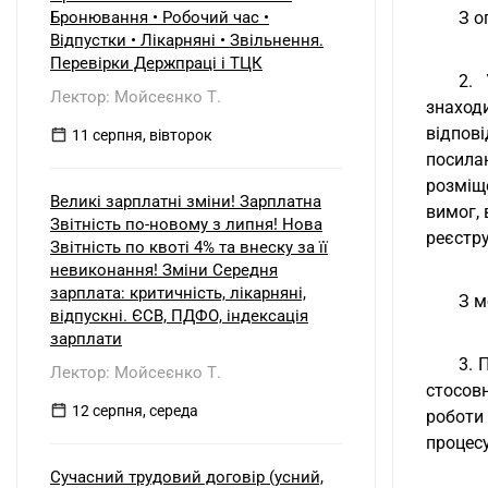
б) нерезидентом?
Бронювання • Робочий час •
З о
Відпустки • Лікарняні • Звільнення.
Перевірки Держпраці і ТЦК
2.
Лектор: Мойсеєнко Т.
знаходи
відпов
11 серпня, вівторок
посила
розміщ
Великі зарплатні зміни! Зарплатна
вимог,
Звітність по-новому з липня! Нова
реєстру
Звітність по квоті 4% та внеску за її
невиконання! Зміни Середня
зарплата: критичність, лікарняні,
З м
відпускні. ЄСВ, ПДФО, індексація
зарплати
3. 
Лектор: Мойсеєнко Т.
стосов
12 серпня, середа
роботи
процесу
Сучасний трудовий договір (усний,