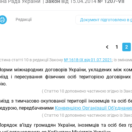
на Рада України
|
Закон
від
15.04.2014
№ 1207-VII
Редакції
Документ підготовлено в
1
2
стина статті 10 в редакції Закону
№ 1618-IX від 01.07.2021
; із зміна
Норми міжнародних договорів України, укладених між ко
 виїзд і пересування фізичних осіб територією договірн
ію.
( Статтю 10 доповнено частиною згідно із За
Виїзд з тимчасово окупованої території іноземців та осіб
цедурою, передбаченими
Конвенцією Організації Об’єднаних
( Статтю 10 доповнено частиною згідно із За
Порядок в’їзду громадян України, іноземців та осіб без