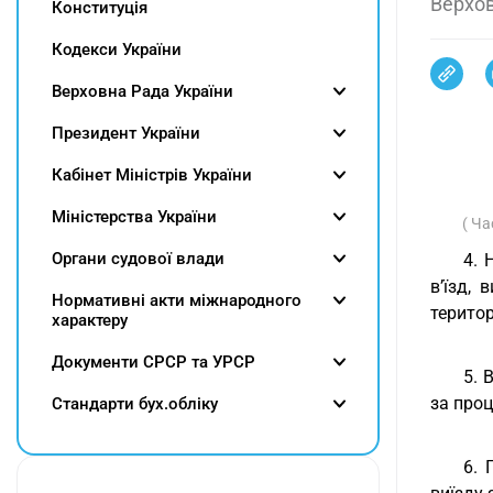
Верхов
Конституція
Кодекси України
Верховна Рада України
Президент України
Кабінет Міністрів України
Міністерства України
( Ча
Органи судової влади
4. 
в’їзд,
Нормативні акти міжнародного
територ
характеру
Документи СРСР та УРСР
5. 
за про
Cтандарти бух.обліку
6. 