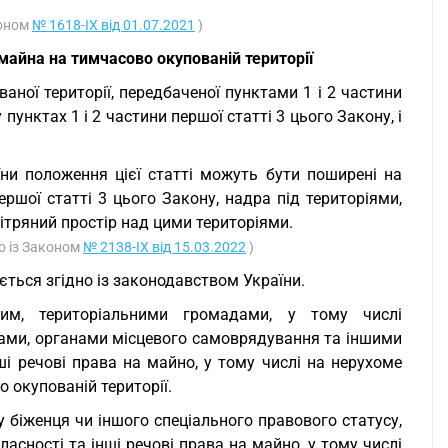
коном
№ 1618-IX від 01.07.2021
)
айна на тимчасово окупованій території
аної території, передбаченої пунктами 1 і 2 частини
пунктах 1 і 2 частини першої статті 3 цього Закону, і
їни положення цієї статті можуть бути поширені на
ершої статті 3 цього Закону, надра під територіями,
вітряний простір над цими територіями.
о із Законом
№ 2138-IX від 15.03.2022
)
ється згідно із законодавством України.
им, територіальними громадами, у тому числі
ами, органами місцевого самоврядування та іншими
ші речові права на майно, у тому числі на нерухоме
 окупованій території.
 біженця чи іншого спеціального правового статусу,
асності та інші речові права на майно, у тому числі