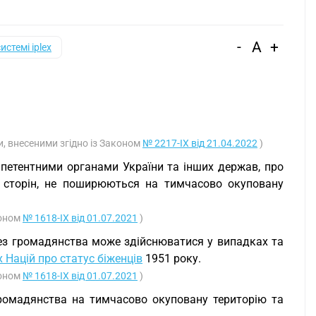
-
A
+
системі iplex
ми, внесеними згідно із Законом
№ 2217-IX від 21.04.2022
)
мпетентними органами України та інших держав, про
их сторін, не поширюються на тимчасово окуповану
коном
№ 1618-IX від 01.07.2021
)
 без громадянства може здійснюватися у випадках та
 Націй про статус біженців
1951 року.
коном
№ 1618-IX від 01.07.2021
)
 громадянства на тимчасово окуповану територію та