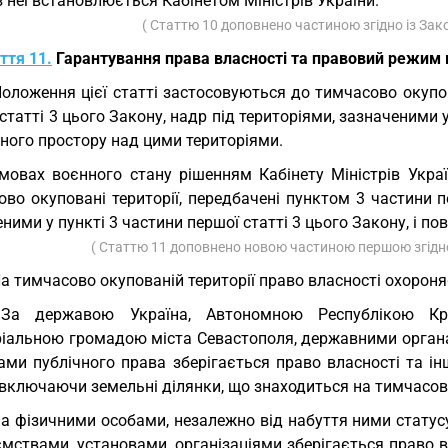
з неї встановлюється Кабінетом Міністрів України.
( Статтю 10 доповнено частиною згідно із За
ття 11.
Гарантування права власності та правовий режим м
Положення цієї статті застосовуються до тимчасово окупов
статті 3 цього Закону, надр під територіями, зазначеними у 
ного простору над цими територіями.
мовах воєнного стану рішенням Кабінету Міністрів Укра
во окуповані території, передбачені пунктом 3 частини п
ними у пункті 3 частини першої статті 3 цього Закону, і по
( Статтю 11 доповнено новою частиною першою згідн
На тимчасово окупованій території право власності охороня
 За державою Україна, Автономною Республікою Кр
ріальною громадою міста Севастополя, державними орган
ами публічного права зберігається право власності та ін
включаючи земельні ділянки, що знаходиться на тимчасово
За фізичними особами, незалежно від набуття ними статусу
мствами, установами, організаціями зберігається право вл