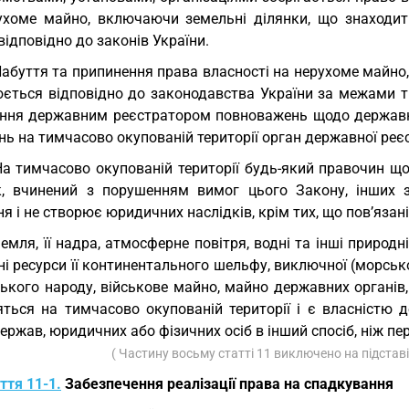
ухоме майно, включаючи земельні ділянки, що знаходить
відповідно до законів України.
Набуття та припинення права власності на нерухоме майно,
юється відповідно до законодавства України за межами ти
ення державним реєстратором повноважень щодо державної
ь на тимчасово окупованій території орган державної реєс
На тимчасово окупованій території будь-який правочин щ
к, вчинений з порушенням вимог цього Закону, інших 
я і не створює юридичних наслідків, крім тих, що пов’язані
Земля, її надра, атмосферне повітря, водні та інші природн
і ресурси її континентального шельфу, виключної (морської
ького народу, військове майно, майно державних органів,
яться на тимчасово окупованій території і є власністю 
ержав, юридичних або фізичних осіб в інший спосіб, ніж п
( Частину восьму статті 11 виключено на підстав
ття 11-1.
Забезпечення реалізації права на спадкування