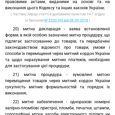
правовими актами, виданими на основі та на
виконання цього Кодексу та інших законів України;
( Частину першу статті 4 доповнено пунктом 19-1 згідно
із Законом
№ 2530-VIII від 06.09.2018
)
20) митна декларація - заява встановленої
форми, в якій особою зазначено митну процедуру, що
підлягає застосуванню до товарів, та передбачені
законодавством відомості про товари, умови і
способи їх переміщення через митний кордон України
та щодо нарахування митних платежів, необхідних
для застосування цієї процедури;
21) митна процедура - зумовлені метою
переміщення товарів через митний кордон України
сукупність митних формальностей та порядок їх
виконання;
22) митне забезпечення - одноразові номерні
запірно-пломбові пристрої, пломби, печатки, штампи,
голографічні мітки, засоби електронного підпису чи