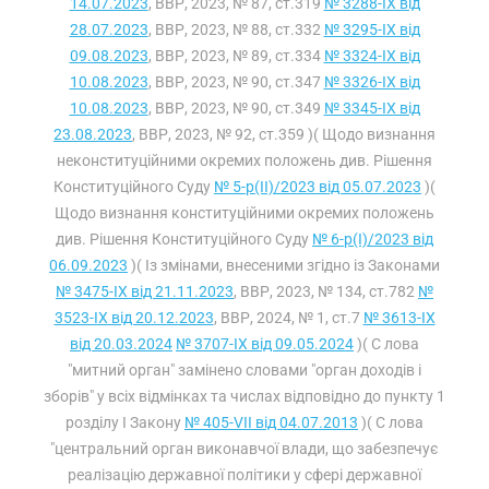
14.07.2023
, ВВР, 2023, № 87, ст.319
№ 3288-IX від
28.07.2023
, ВВР, 2023, № 88, ст.332
№ 3295-IX від
09.08.2023
, ВВР, 2023, № 89, ст.334
№ 3324-IX від
10.08.2023
, ВВР, 2023, № 90, ст.347
№ 3326-IX від
10.08.2023
, ВВР, 2023, № 90, ст.349
№ 3345-IX від
23.08.2023
, ВВР, 2023, № 92, ст.359 )( Щодо визнання
неконституційними окремих положень див. Рішення
Конституційного Суду
№ 5-р(II)/2023 від 05.07.2023
)(
Щодо визнання конституційними окремих положень
див. Рішення Конституційного Суду
№ 6-р(I)/2023 від
06.09.2023
)( Із змінами, внесеними згідно із Законами
№ 3475-IX від 21.11.2023
, ВВР, 2023, № 134, ст.782
№
3523-IX від 20.12.2023
, ВВР, 2024, № 1, ст.7
№ 3613-IX
від 20.03.2024
№ 3707-IX від 09.05.2024
)( С лова
"митний орган" замінено словами "орган доходів і
зборів" у всіх відмінках та числах відповідно до пункту 1
розділу I Закону
№ 405-VII від 04.07.2013
)( С лова
"центральний орган виконавчої влади, що забезпечує
реалізацію державної політики у сфері державної