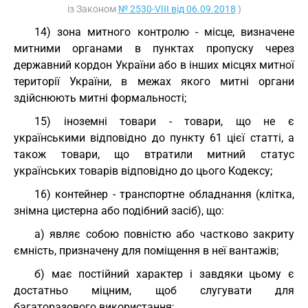
із Законом
№ 2530-VIII від 06.09.2018
)
14) зона митного контролю - місце, визначене
митними органами в пунктах пропуску через
державний кордон України або в інших місцях митної
території України, в межах якого митні органи
здійснюють митні формальності;
15) іноземні товари - товари, що не є
українськими відповідно до пункту 61 цієї статті, а
також товари, що втратили митний статус
українських товарів відповідно до цього Кодексу;
16) контейнер - транспортне обладнання (клітка,
знімна цистерна або подібний засіб), що:
а) являє собою повністю або частково закриту
ємність, призначену для поміщення в неї вантажів;
б) має постійний характер і завдяки цьому є
достатньо міцним, щоб слугувати для
багаторазового використання;