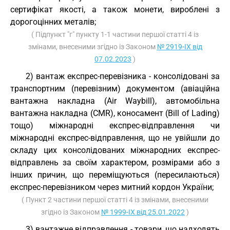
сертифікат якості, а також монети, вироблені з
дорогоцінних металів;
( Підпункт "г" пункту 1-1 частини першої статті 4 із
змінами, внесеними згідно із Законом
№ 2919-IX від
07.02.2023
)
2) вантаж експрес-перевізника - консолідовані за
транспортним (перевізним) документом (авіаційна
вантажна накладна (Air Waybill), автомобільна
вантажна накладна (CMR), коносамент (Bill of Lading)
тощо) міжнародні експрес-відправлення чи
міжнародні експрес-відправлення, що не увійшли до
складу цих консолідованих міжнародних експрес-
відправлень за своїм характером, розмірами або з
інших причин, що переміщуються (пересилаються)
експрес-перевізником через митний кордон України;
( Пункт 2 частини першої статті 4 із змінами, внесеними
згідно із Законом
№ 1999-IX від 25.01.2022
)
3) вантажне відправлення - товари, що надходять