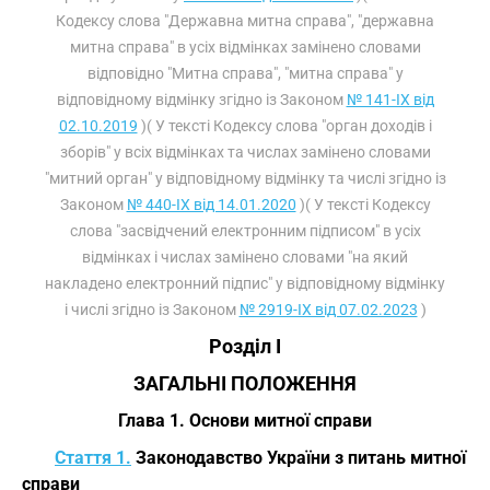
Кодексу слова "Державна митна справа", "державна
митна справа" в усіх відмінках замінено словами
відповідно "Митна справа", "митна справа" у
відповідному відмінку згідно із Законом
№ 141-IX від
02.10.2019
)( У тексті Кодексу слова "орган доходів і
зборів" у всіх відмінках та числах замінено словами
"митний орган" у відповідному відмінку та числі згідно із
Законом
№ 440-IX від 14.01.2020
)( У тексті Кодексу
слова "засвідчений електронним підписом" в усіх
відмінках і числах замінено словами "на який
накладено електронний підпис" у відповідному відмінку
і числі згідно із Законом
№ 2919-IX від 07.02.2023
)
Розділ I
ЗАГАЛЬНІ ПОЛОЖЕННЯ
Глава 1. Основи митної справи
Стаття 1.
Законодавство України з питань митної
справи