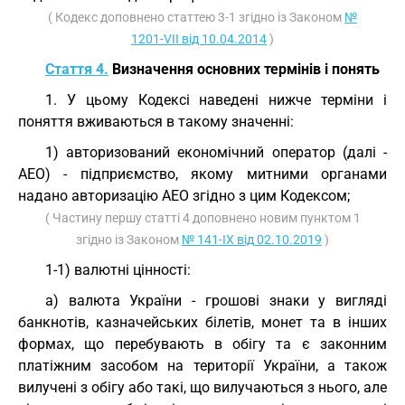
( Кодекс доповнено статтею 3-1 згідно із Законом
№
1201-VII від 10.04.2014
)
Стаття 4.
Визначення основних термінів і понять
1. У цьому Кодексі наведені нижче терміни і
поняття вживаються в такому значенні:
1) авторизований економічний оператор (далі -
АЕО) - підприємство, якому митними органами
надано авторизацію АЕО згідно з цим Кодексом;
( Частину першу статті 4 доповнено новим пунктом 1
згідно із Законом
№ 141-IX від 02.10.2019
)
1-1) валютні цінності:
а) валюта України - грошові знаки у вигляді
банкнотів, казначейських білетів, монет та в інших
формах, що перебувають в обігу та є законним
платіжним засобом на території України, а також
вилучені з обігу або такі, що вилучаються з нього, але