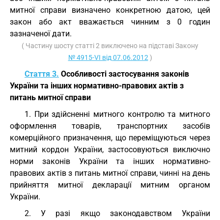
митної справи визначено конкретною датою, цей
закон або акт вважається чинним з 0 годин
зазначеної дати.
( Частину шосту статті 2 виключено на підставі Закону
№ 4915-VI від 07.06.2012
)
Стаття 3.
Особливості застосування законів
України та інших нормативно-правових актів з
питань митної справи
1. При здійсненні митного контролю та митного
оформлення товарів, транспортних засобів
комерційного призначення, що переміщуються через
митний кордон України, застосовуються виключно
норми законів України та інших нормативно-
правових актів з питань митної справи, чинні на день
прийняття митної декларації митним органом
України.
2. У разі якщо законодавством України