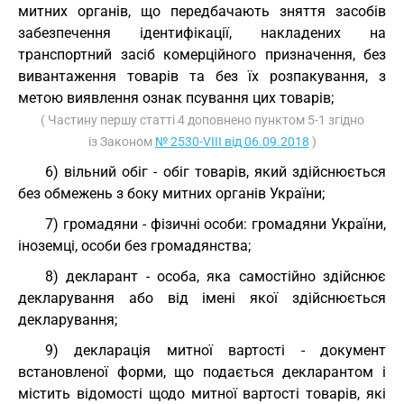
митних органів, що передбачають зняття засобів
забезпечення ідентифікації, накладених на
транспортний засіб комерційного призначення, без
вивантаження товарів та без їх розпакування, з
метою виявлення ознак псування цих товарів;
( Частину першу статті 4 доповнено пунктом 5-1 згідно
із Законом
№ 2530-VIII від 06.09.2018
)
6) вільний обіг - обіг товарів, який здійснюється
без обмежень з боку митних органів України;
7) громадяни - фізичні особи: громадяни України,
іноземці, особи без громадянства;
8) декларант - особа, яка самостійно здійснює
декларування або від імені якої здійснюється
декларування;
9) декларація митної вартості - документ
встановленої форми, що подається декларантом і
містить відомості щодо митної вартості товарів, які