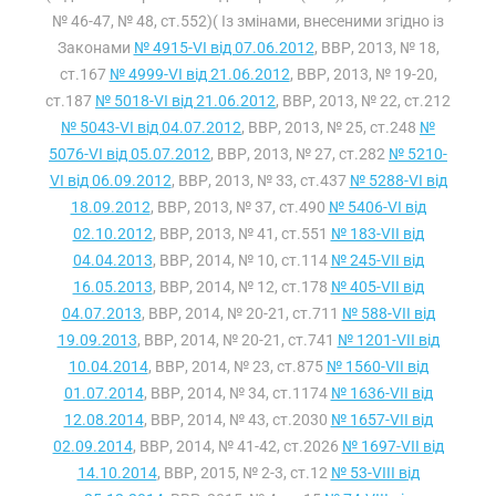
№ 46-47, № 48, ст.552)( Із змінами, внесеними згідно із
Законами
№ 4915-VI від 07.06.2012
, ВВР, 2013, № 18,
ст.167
№ 4999-VI від 21.06.2012
, ВВР, 2013, № 19-20,
ст.187
№ 5018-VI від 21.06.2012
, ВВР, 2013, № 22, ст.212
№ 5043-VI від 04.07.2012
, ВВР, 2013, № 25, ст.248
№
5076-VI від 05.07.2012
, ВВР, 2013, № 27, ст.282
№ 5210-
VI від 06.09.2012
, ВВР, 2013, № 33, ст.437
№ 5288-VI від
18.09.2012
, ВВР, 2013, № 37, ст.490
№ 5406-VI від
02.10.2012
, ВВР, 2013, № 41, ст.551
№ 183-VII від
04.04.2013
, ВВР, 2014, № 10, ст.114
№ 245-VII від
16.05.2013
, ВВР, 2014, № 12, ст.178
№ 405-VII від
04.07.2013
, ВВР, 2014, № 20-21, ст.711
№ 588-VII від
19.09.2013
, ВВР, 2014, № 20-21, ст.741
№ 1201-VII від
10.04.2014
, ВВР, 2014, № 23, ст.875
№ 1560-VII від
01.07.2014
, ВВР, 2014, № 34, ст.1174
№ 1636-VII від
12.08.2014
, ВВР, 2014, № 43, ст.2030
№ 1657-VII від
02.09.2014
, ВВР, 2014, № 41-42, ст.2026
№ 1697-VII від
14.10.2014
, ВВР, 2015, № 2-3, ст.12
№ 53-VIII від