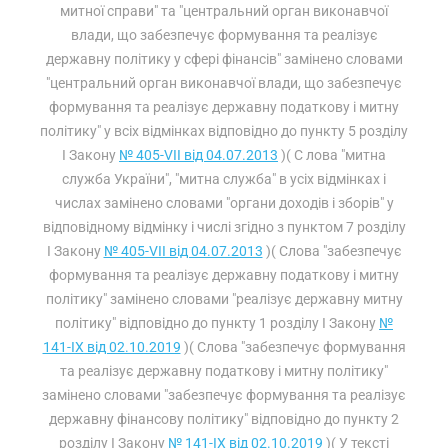
митної справи" та "центральний орган виконавчої
влади, що забезпечує формування та реалізує
державну політику у сфері фінансів" замінено словами
"центральний орган виконавчої влади, що забезпечує
формування та реалізує державну податкову і митну
політику" у всіх відмінках відповідно до пункту 5 розділу
I Закону
№ 405-VII від 04.07.2013
)( С лова "митна
служба України", "митна служба" в усіх відмінках і
числах замінено словами "органи доходів і зборів" у
відповідному відмінку і числі згідно з пунктом 7 розділу
I Закону
№ 405-VII від 04.07.2013
)( Слова "забезпечує
формування та реалізує державну податкову і митну
політику" замінено словами "реалізує державну митну
політику" відповідно до пункту 1 розділу I Закону
№
141-IX від 02.10.2019
)( Слова "забезпечує формування
та реалізує державну податкову і митну політику"
замінено словами "забезпечує формування та реалізує
державну фінансову політику" відповідно до пункту 2
розділу I Закону
№ 141-IX від 02.10.2019
)( У тексті