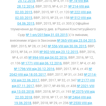
25.12.2014
, ВВР, 2015, № 4, ст.15
№ 74-VIII від
28.12.2014
, ВВР, 2015, № 4, ст.21
№ 214-VIII від
02.03.2015
, ВВР, 2015, № 17, ст.120
№ 222-VIII від
02.03.2015
, ВВР, 2015, № 23, ст.158
№ 512-VIII від
04.06.2015
, ВВР, 2015, № 32, ст.305 )( Офіційне
тлумачення до Кодексу див. в Рішенні Конституційного
Суду
№ 1-рп/2015від 31.03.2015
)( Із змінами,
внесеними згідно із Законами
№ 365-VIII від 23.04.2015
,
ВВР, 2015, № 28, ст.242
№ 556-VIII від 30.06.2015
, ВВР,
2015, № 34, ст.335
№ 902-VIII від 23.12.2015
, ВВР, 2016,
№ 4, ст.45
№ 994-VIII від 04.02.2016
, ВВР, 2016, № 12,
ст.136
№ 1771-VIII від 06.12.2016
, ВВР, 2017, № 4, ст.40
№ 1796-VIII від 20.12.2016
, ВВР, 2017, № 4, ст.45
№
2042-VIII від 18.05.2017
, ВВР, 2017, № 31, ст.343
№ 2114-
VIII від 22.06.2017
, ВВР, 2017, № 32, ст.347
№ 2177-VIII
від 07.11.2017
, ВВР, 2017, № 49-50, ст.438
№ 2321-VIII
від 13.03.2018
, ВВР, 2018, № 21, ст.193
№ 2375-VIII від
22.03.2018
, ВВР, 2018, № 17, ст.58
№ 2464-VIII від
19.06.2018
, ВВР, 2018, № 29, ст.236
№ 2530-VIII від