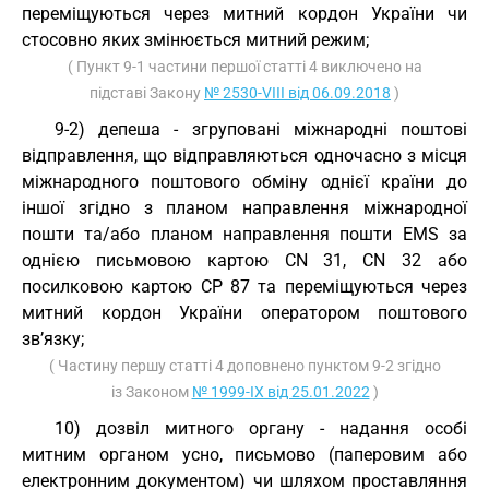
переміщуються через митний кордон України чи
стосовно яких змінюється митний режим;
( Пункт 9-1 частини першої статті 4 виключено на
підставі Закону
№ 2530-VIII від 06.09.2018
)
9-2) депеша - згруповані міжнародні поштові
відправлення, що відправляються одночасно з місця
міжнародного поштового обміну однієї країни до
іншої згідно з планом направлення міжнародної
пошти та/або планом направлення пошти EMS за
однією письмовою картою CN 31, CN 32 або
посилковою картою CP 87 та переміщуються через
митний кордон України оператором поштового
зв’язку;
( Частину першу статті 4 доповнено пунктом 9-2 згідно
із Законом
№ 1999-IX від 25.01.2022
)
10) дозвіл митного органу - надання особі
митним органом усно, письмово (паперовим або
електронним документом) чи шляхом проставляння