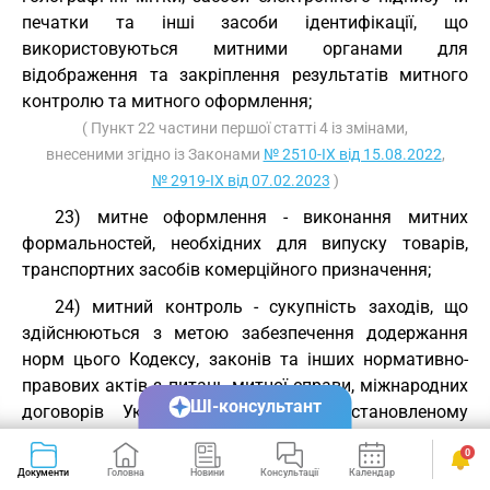
печатки та інші засоби ідентифікації, що
використовуються митними органами для
відображення та закріплення результатів митного
контролю та митного оформлення;
( Пункт 22 частини першої статті 4 із змінами,
внесеними згідно із Законами
№ 2510-IX від 15.08.2022
,
№ 2919-IX від 07.02.2023
)
23) митне оформлення - виконання митних
формальностей, необхідних для випуску товарів,
транспортних засобів комерційного призначення;
24) митний контроль - сукупність заходів, що
здійснюються з метою забезпечення додержання
норм цього Кодексу, законів та інших нормативно-
правових актів з питань митної справи, міжнародних
ШІ-консультант
договорів України, укладених у встановленому
законом порядку;
0
( Пункт 24 частини першої статті 4 із змінами,
Документи
Головна
Новини
Консультації
Календар
Сервіси