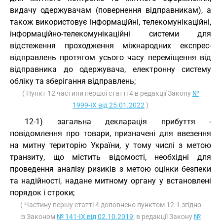
видачу одержувачам (повернення відправникам), а
також використовує інформаційні, телекомунікаційні,
інформаційно-телекомунікаційні системи для
відстеження проходження міжнародних експрес-
відправлень протягом усього часу переміщення від
відправника до одержувача, електронну систему
обліку та зберігання відправлень;
( Пункт 12 частини першої статті 4 в редакції Закону
№
1999-IX від 25.01.2022
)
12-1) загальна декларація прибуття -
повідомлення про товари, призначені для ввезення
на митну територію України, у тому числі з метою
транзиту, що містить відомості, необхідні для
проведення аналізу ризиків з метою оцінки безпеки
та надійності, надане митному органу у встановлені
порядок і строки;
( Частину першу статті 4 доповнено пунктом 12-1 згідно
із Законом
№ 141-IX від 02.10.2019
; в редакції Закону
№