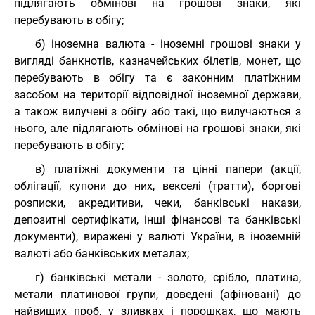
підлягають обмінові на грошові знаки, які
перебувають в обігу;
б) іноземна валюта - іноземні грошові знаки у
вигляді банкнотів, казначейських білетів, монет, що
перебувають в обігу та є законним платіжним
засобом на території відповідної іноземної держави,
а також вилучені з обігу або такі, що вилучаються з
нього, але підлягають обмінові на грошові знаки, які
перебувають в обігу;
в) платіжні документи та цінні папери (акції,
облігації, купони до них, векселі (тратти), боргові
розписки, акредитиви, чеки, банківські накази,
депозитні сертифікати, інші фінансові та банківські
документи), виражені у валюті України, в іноземній
валюті або банківських металах;
г) банківські метали - золото, срібло, платина,
метали платинової групи, доведені (афіновані) до
найвищих проб, у зливках і порошках, що мають