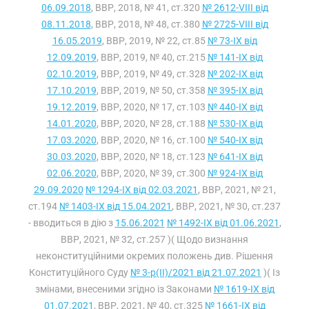
06.09.2018
, ВВР, 2018, № 41, ст.320
№ 2612-VIII від
08.11.2018
, ВВР, 2018, № 48, ст.380
№ 2725-VIII від
16.05.2019
, ВВР, 2019, № 22, ст.85
№ 73-IX від
12.09.2019
, ВВР, 2019, № 40, ст.215
№ 141-IX від
02.10.2019
, ВВР, 2019, № 49, ст.328
№ 202-IX від
17.10.2019
, ВВР, 2019, № 50, ст.358
№ 395-IX від
19.12.2019
, ВВР, 2020, № 17, ст.103
№ 440-IX від
14.01.2020
, ВВР, 2020, № 28, ст.188
№ 530-IX від
17.03.2020
, ВВР, 2020, № 16, ст.100
№ 540-IX від
30.03.2020
, ВВР, 2020, № 18, ст.123
№ 641-IX від
02.06.2020
, ВВР, 2020, № 39, ст.300
№ 924-IX від
29.09.2020
№ 1294-IX від 02.03.2021
, ВВР, 2021, № 21,
ст.194
№ 1403-IX від 15.04.2021
, ВВР, 2021, № 30, ст.237
- вводиться в дію з
15.06.2021
№ 1492-IX від 01.06.2021
,
ВВР, 2021, № 32, ст.257 )( Щодо визнання
неконституційними окремих положень див. Рішення
Конституційного Суду
№ 3-р(II)/2021 від 21.07.2021
)( Із
змінами, внесеними згідно із Законами
№ 1619-IX від
01.07.2021
, ВВР, 2021, № 40, ст.325
№ 1661-IX від