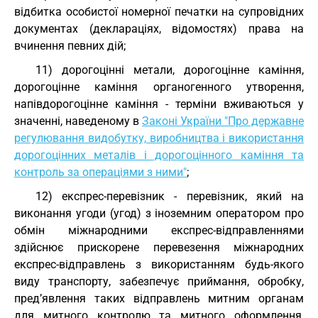
відбитка особистої номерної печатки на супровідних
документах (деклараціях, відомостях) права на
вчинення певних дій;
11) дорогоцінні метали, дорогоцінне каміння,
дорогоцінне каміння органогенного утворення,
напівдорогоцінне каміння - терміни вживаються у
значенні, наведеному в
Законі України "Про державне
регулювання видобутку, виробництва і використання
дорогоцінних металів і дорогоцінного каміння та
контроль за операціями з ними"
;
12) експрес-перевізник - перевізник, який на
виконання угоди (угод) з іноземним оператором про
обмін міжнародними експрес-відправленнями
здійснює прискорене перевезення міжнародних
експрес-відправлень з використанням будь-якого
виду транспорту, забезпечує приймання, обробку,
пред’явлення таких відправлень митним органам
для митного контролю та митного оформлення,