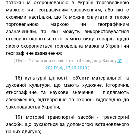
тотожні із охоронюваною в Україні торговельною
маркою чи географічним зазначенням, або які є
схожими настільки, що їх можна сплутати з такою
торговельною маркою чи географічним
зазначенням, та які можуть використовуватися
стосовно одного й того самого виду товарів, щодо
якого охороняється торговельна марка в Україні чи
географічне зазначення;
( Пункт 17 частини першої статті 4 в редакції Закону
№
202-IX від 17.10.2019
)
18) культурні цінності - об’єкти матеріальної та
духовної культури, що мають художнє, історичне,
етнографічне та наукове значення і підлягають
збереженню, відтворенню та охороні відповідно до
законодавства України;
19) моторні транспортні засоби - транспортні
засоби, що рухаються за допомогою встановленого
на них двигуна;