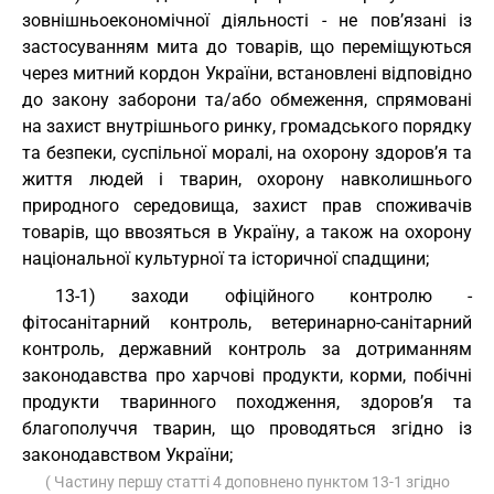
зовнішньоекономічної діяльності - не пов’язані із
застосуванням мита до товарів, що переміщуються
через митний кордон України, встановлені відповідно
до закону заборони та/або обмеження, спрямовані
на захист внутрішнього ринку, громадського порядку
та безпеки, суспільної моралі, на охорону здоров’я та
життя людей і тварин, охорону навколишнього
природного середовища, захист прав споживачів
товарів, що ввозяться в Україну, а також на охорону
національної культурної та історичної спадщини;
13-1) заходи офіційного контролю -
фітосанітарний контроль, ветеринарно-санітарний
контроль, державний контроль за дотриманням
законодавства про харчові продукти, корми, побічні
продукти тваринного походження, здоров’я та
благополуччя тварин, що проводяться згідно із
законодавством України;
( Частину першу статті 4 доповнено пунктом 13-1 згідно