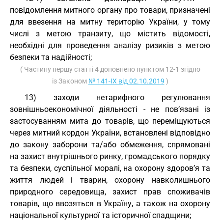
повідомлення митного органу про товари, призначені
для ввезення на митну територію України, у тому
числі з метою транзиту, що містить відомості,
необхідні для проведення аналізу ризиків з метою
безпеки та надійності;
( Частину першу статті 4 доповнено пунктом 12-1 згідно
із Законом
№ 141-IX від 02.10.2019
)
13) заходи нетарифного регулювання
зовнішньоекономічної діяльності - не пов’язані із
застосуванням мита до товарів, що переміщуються
через митний кордон України, встановлені відповідно
до закону заборони та/або обмеження, спрямовані
на захист внутрішнього ринку, громадського порядку
та безпеки, суспільної моралі, на охорону здоров’я та
життя людей і тварин, охорону навколишнього
природного середовища, захист прав споживачів
товарів, що ввозяться в Україну, а також на охорону
національної культурної та історичної спадщини;