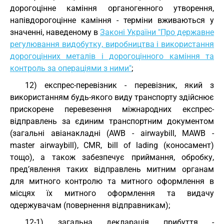
дорогоцінне каміння органогенного утворення,
напівдорогоцінне каміння - терміни вживаються у
значенні, наведеному в
Законі України "Про державне
регулювання видобутку, виробництва і використання
дорогоцінних металів і дорогоцінного каміння та
контроль за операціями з ними"
;
12) експрес-перевізник - перевізник, який з
використанням будь-якого виду транспорту здійснює
прискорене перевезення міжнародних експрес-
відправлень за єдиним транспортним документом
(загальні авіанакладні (AWB - airwaybill, MAWB -
master airwaybill), CMR, bill of lading (коносамент)
тощо), а також забезпечує приймання, обробку,
пред’явлення таких відправлень митним органам
для митного контролю та митного оформлення в
місцях їх митного оформлення та видачу
одержувачам (повернення відправникам);
12-1) загальна декларація прибуття -