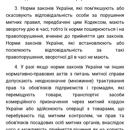
3. Норми законів України, які пом’якшують або
скасовують відповідальність особи за порушення
митних правил, передбачені цим Кодексом, мають
зворотну дію в часі, тобто їх норми поширюються і на
правопорушення, вчинені до прийняття цих законів.
Норми законів України, які встановлюють або
посилюють відповідальність за такі
правопорушення, зворотної дії в часі не мають.
4. У разі якщо норми законів України чи інших
нормативно-правових актів з питань митної справи
допускають неоднозначне (множинне) трактування
прав та обов’язків підприємств і громадян, які
переміщують товари, транспортні засоби
комерційного призначення через митний кордон
України або здійснюють операції з товарами, що
перебувають під митним контролем, чи прав та
обов’язків посадових осіб митних органів, внаслідок
чого є можливість прийняття рішення як на користь