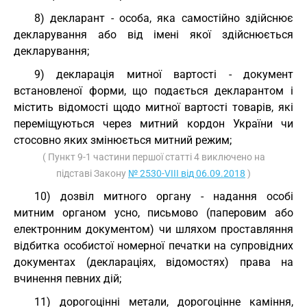
8) декларант - особа, яка самостійно здійснює
декларування або від імені якої здійснюється
декларування;
9) декларація митної вартості - документ
встановленої форми, що подається декларантом і
містить відомості щодо митної вартості товарів, які
переміщуються через митний кордон України чи
стосовно яких змінюється митний режим;
( Пункт 9-1 частини першої статті 4 виключено на
підставі Закону
№ 2530-VIII від 06.09.2018
)
10) дозвіл митного органу - надання особі
митним органом усно, письмово (паперовим або
електронним документом) чи шляхом проставляння
відбитка особистої номерної печатки на супровідних
документах (деклараціях, відомостях) права на
вчинення певних дій;
11) дорогоцінні метали, дорогоцінне каміння,