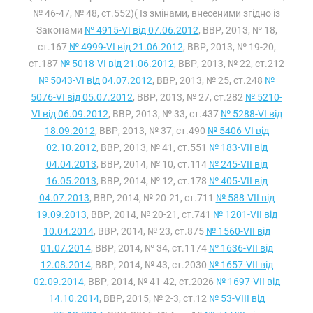
№ 46-47, № 48, ст.552)( Із змінами, внесеними згідно із
Законами
№ 4915-VI від 07.06.2012
, ВВР, 2013, № 18,
ст.167
№ 4999-VI від 21.06.2012
, ВВР, 2013, № 19-20,
ст.187
№ 5018-VI від 21.06.2012
, ВВР, 2013, № 22, ст.212
№ 5043-VI від 04.07.2012
, ВВР, 2013, № 25, ст.248
№
5076-VI від 05.07.2012
, ВВР, 2013, № 27, ст.282
№ 5210-
VI від 06.09.2012
, ВВР, 2013, № 33, ст.437
№ 5288-VI від
18.09.2012
, ВВР, 2013, № 37, ст.490
№ 5406-VI від
02.10.2012
, ВВР, 2013, № 41, ст.551
№ 183-VII від
04.04.2013
, ВВР, 2014, № 10, ст.114
№ 245-VII від
16.05.2013
, ВВР, 2014, № 12, ст.178
№ 405-VII від
04.07.2013
, ВВР, 2014, № 20-21, ст.711
№ 588-VII від
19.09.2013
, ВВР, 2014, № 20-21, ст.741
№ 1201-VII від
10.04.2014
, ВВР, 2014, № 23, ст.875
№ 1560-VII від
01.07.2014
, ВВР, 2014, № 34, ст.1174
№ 1636-VII від
12.08.2014
, ВВР, 2014, № 43, ст.2030
№ 1657-VII від
02.09.2014
, ВВР, 2014, № 41-42, ст.2026
№ 1697-VII від
14.10.2014
, ВВР, 2015, № 2-3, ст.12
№ 53-VIII від