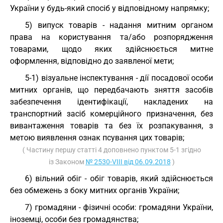
України у будь-який спосіб у відповідному напрямку;
5) випуск товарів - надання митним органом
права на користування та/або розпорядження
товарами, щодо яких здійснюється митне
оформлення, відповідно до заявленої мети;
5-1) візуальне інспектування - дії посадової особи
митних органів, що передбачають зняття засобів
забезпечення ідентифікації, накладених на
транспортний засіб комерційного призначення, без
вивантаження товарів та без їх розпакування, з
метою виявлення ознак псування цих товарів;
( Частину першу статті 4 доповнено пунктом 5-1 згідно
із Законом
№ 2530-VIII від 06.09.2018
)
6) вільний обіг - обіг товарів, який здійснюється
без обмежень з боку митних органів України;
7) громадяни - фізичні особи: громадяни України,
іноземці, особи без громадянства;