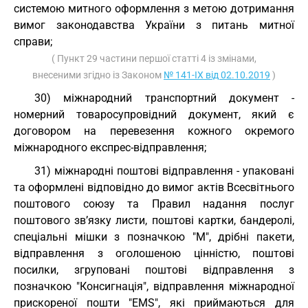
системою митного оформлення з метою дотримання
вимог законодавства України з питань митної
справи;
( Пункт 29 частини першої статті 4 із змінами,
внесеними згідно із Законом
№ 141-IX від 02.10.2019
)
30) міжнародний транспортний документ -
номерний товаросупровідний документ, який є
договором на перевезення кожного окремого
міжнародного експрес-відправлення;
31) міжнародні поштові відправлення - упаковані
та оформлені відповідно до вимог актів Всесвітнього
поштового союзу та Правил надання послуг
поштового зв’язку листи, поштові картки, бандеролі,
спеціальні мішки з позначкою "М", дрібні пакети,
відправлення з оголошеною цінністю, поштові
посилки, згруповані поштові відправлення з
позначкою "Консигнація", відправлення міжнародної
прискореної пошти "EMS", які приймаються для