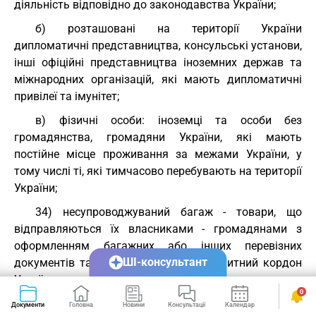
діяльність відповідно до законодавства України;
б) розташовані на території України
дипломатичні представництва, консульські установи,
інші офіційні представництва іноземних держав та
міжнародних організацій, які мають дипломатичні
привілеї та імунітет;
в) фізичні особи: іноземці та особи без
громадянства, громадяни України, які мають
постійне місце проживання за межами України, у
тому числі ті, які тимчасово перебувають на території
України;
34) несупроводжуваний багаж - товари, що
відправляються їх власниками - громадянами з
оформленням багажних або інших перевізних
ШІ-консультант
документів та переміщуються через митний кордон
України окремо від цих громадян;
0
34-1) митні органи - центральний орган
Документи
Головна
Новини
Консультації
Календар
Сервіси