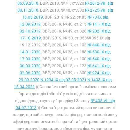
06.09.2018
, ВВР, 2018, № 41, ст.320
№ 2612-VIII від
08.11.2018
, ВВР, 2018, № 48, ст.380
№ 2725-VIII від
16.05.2019
, ВВР, 2019, № 22, ст.85
№ 73-IX від
12.09.2019
, ВВР, 2019, № 40, ст.215
№ 141-IX від
02.10.2019
, ВВР, 2019, № 49, ст.328
№ 202-IX від
17.10.2019
, ВВР, 2019, № 50, ст.358№ 395-IX від
19.12.2019, ВВР, 2020, № 17, ст.103
№ 440-IX від
14.01.2020
, ВВР, 2020, № 28, ст.188
№ 530-IX від
17.03.2020
, ВВР, 2020, № 16, ст.100
№ 540-IX від
30.03.2020
, ВВР, 2020, № 18, ст.123
№ 641-IX від
02.06.2020
, ВВР, 2020, № 39, ст.300
№ 924-IX від
29.09.2020
N 1294-IX від 02.03.2021
N 1403-IX від
15.04.2021
)( Слова "митний орган" замінено словами
"орган доходів і зборів" у всіх відмінках та числах
відповідно до пункту 1 розділу I Закону
№ 405-VII від
04.07.2013
)( Слова "центральний орган виконавчої
влади, що забезпечує реалізацію державної політики у
сфері державної митної справи" та "центральний орган
виконавчої влади, що забезпечує формування та