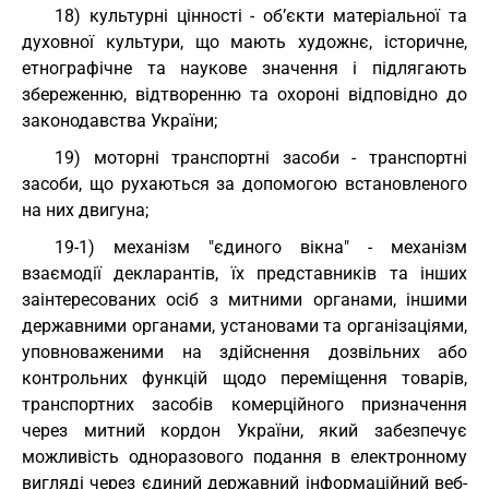
18) культурні цінності - об’єкти матеріальної та
духовної культури, що мають художнє, історичне,
етнографічне та наукове значення і підлягають
збереженню, відтворенню та охороні відповідно до
законодавства України;
19) моторні транспортні засоби - транспортні
засоби, що рухаються за допомогою встановленого
на них двигуна;
19-1) механізм "єдиного вікна" - механізм
взаємодії декларантів, їх представників та інших
заінтересованих осіб з митними органами, іншими
державними органами, установами та організаціями,
уповноваженими на здійснення дозвільних або
контрольних функцій щодо переміщення товарів,
транспортних засобів комерційного призначення
через митний кордон України, який забезпечує
можливість одноразового подання в електронному
вигляді через єдиний державний інформаційний веб-