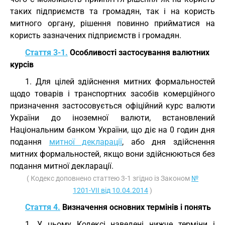
таких підприємств та громадян, так і на користь
митного органу, рішення повинно прийматися на
користь зазначених підприємств і громадян.
Стаття 3-1.
Особливості застосування валютних
курсів
1. Для цілей здійснення митних формальностей
щодо товарів і транспортних засобів комерційного
призначення застосовується офіційний курс валюти
України до іноземної валюти, встановлений
Національним банком України, що діє на 0 годин дня
подання
митної декларації
, або дня здійснення
митних формальностей, якщо вони здійснюються без
подання митної декларації.
( Кодекс доповнено статтею 3-1 згідно із Законом
№
1201-VII від 10.04.2014
)
Стаття 4.
Визначення основних термінів і понять
1. У цьому Кодексі наведені нижче терміни і