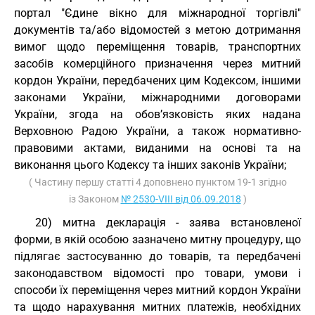
портал "Єдине вікно для міжнародної торгівлі"
документів та/або відомостей з метою дотримання
вимог щодо переміщення товарів, транспортних
засобів комерційного призначення через митний
кордон України, передбачених цим Кодексом, іншими
законами України, міжнародними договорами
України, згода на обов’язковість яких надана
Верховною Радою України, а також нормативно-
правовими актами, виданими на основі та на
виконання цього Кодексу та інших законів України;
( Частину першу статті 4 доповнено пунктом 19-1 згідно
із Законом
№ 2530-VIII від 06.09.2018
)
20) митна декларація - заява встановленої
форми, в якій особою зазначено митну процедуру, що
підлягає застосуванню до товарів, та передбачені
законодавством відомості про товари, умови і
способи їх переміщення через митний кордон України
та щодо нарахування митних платежів, необхідних