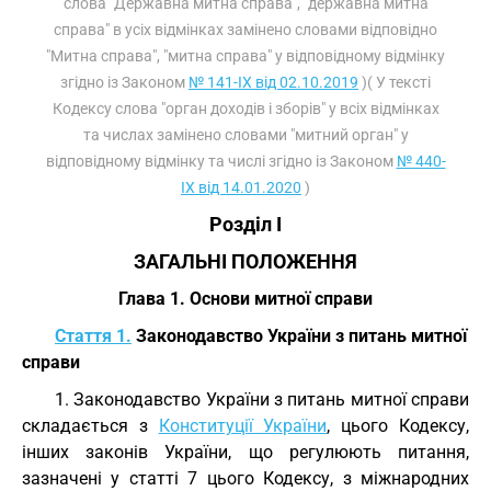
слова "Державна митна справа", "державна митна
справа" в усіх відмінках замінено словами відповідно
"Митна справа", "митна справа" у відповідному відмінку
згідно із Законом
№ 141-IX від 02.10.2019
)( У тексті
Кодексу слова "орган доходів і зборів" у всіх відмінках
та числах замінено словами "митний орган" у
відповідному відмінку та числі згідно із Законом
№ 440-
IX від 14.01.2020
)
Розділ I
ЗАГАЛЬНІ ПОЛОЖЕННЯ
Глава 1. Основи митної справи
Стаття 1.
Законодавство України з питань митної
справи
1. Законодавство України з питань митної справи
складається з
Конституції України
, цього Кодексу,
інших законів України, що регулюють питання,
зазначені у статті 7 цього Кодексу, з міжнародних