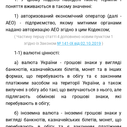
поняття вживаються в такому значенні:
1) авторизований економічний оператор (далі -
АЕО) - підприємство, якому митними органами
надано авторизацію АЕО згідно з цим Кодексом;
( Частину першу статті 4 доповнено новим пунктом 1
згідно із Законом
№ 141-IX від 02.10.2019
)
1-1) валютні цінності:
а) валюта України - грошові знаки у вигляді
банкнотів, казначейських білетів, монет та в інших
формах, що перебувають в обігу та є законним
платіжним засобом на території України, а також
вилучені з обігу або такі, що вилучаються з нього, але
підлягають обмінові на грошові знаки, які
перебувають в обігу;
б) іноземна валюта - іноземні грошові знаки у
вигляді банкнотів, казначейських білетів, монет, що
перебувають в обігу та є законним платіжним