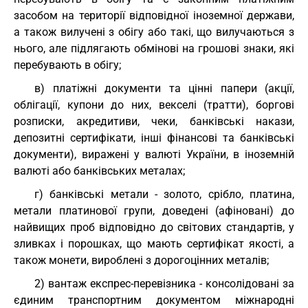
засобом на території відповідної іноземної держави,
а також вилучені з обігу або такі, що вилучаються з
нього, але підлягають обмінові на грошові знаки, які
перебувають в обігу;
в) платіжні документи та цінні папери (акції,
облігації, купони до них, векселі (тратти), боргові
розписки, акредитиви, чеки, банківські накази,
депозитні сертифікати, інші фінансові та банківські
документи), виражені у валюті України, в іноземній
валюті або банківських металах;
г) банківські метали - золото, срібло, платина,
метали платинової групи, доведені (афіновані) до
найвищих проб відповідно до світових стандартів, у
зливках і порошках, що мають сертифікат якості, а
також монети, вироблені з дорогоцінних металів;
2) вантаж експрес-перевізника - консолідовані за
єдиним транспортним документом міжнародні