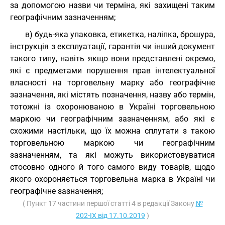
за допомогою назви чи терміна, які захищені таким
географічним зазначенням;
в) будь-яка упаковка, етикетка, наліпка, брошура,
інструкція з експлуатації, гарантія чи інший документ
такого типу, навіть якщо вони представлені окремо,
які є предметами порушення прав інтелектуальної
власності на торговельну марку або географічне
зазначення, які містять позначення, назву або термін,
тотожні із охоронюваною в Україні торговельною
маркою чи географічним зазначенням, або які є
схожими настільки, що їх можна сплутати з такою
торговельною маркою чи географічним
зазначенням, та які можуть використовуватися
стосовно одного й того самого виду товарів, щодо
якого охороняється торговельна марка в Україні чи
географічне зазначення;
( Пункт 17 частини першої статті 4 в редакції Закону
№
202-IX від 17.10.2019
)