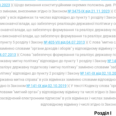
8.2023
)( Щодо визнання конституційними окремих положень див. Р
 Із змінами, внесеними згідно із Законом
№ 3475-IX від 21.11.2023
)( 
рів" у всіх відмінках та числах відповідно до пункту 1 розділу I Зако
виконавчої влади, що забезпечує реалізацію державної політики у с
онавчої влади, що забезпечує формування та реалізує державну пол
н виконавчої влади, що забезпечує формування та реалізує державну 
 пункту 5 розділу I Закону
№ 405-VII від 04.07.2013
)( С лова "митна с
замінено словами "органи доходів і зборів" у відповідному відмінку і 
4.07.2013
)( Слова "забезпечує формування та реалізує державну по
ржавну митну політику" відповідно до пункту 1 розділу I Закону
№ 14
еалізує державну податкову і митну політику" замінено словами "з
літику" відповідно до пункту 2 розділу I Закону
№ 141-IX від 02.10.2
ржавна митна справа" в усіх відмінках замінено словами відповідно 
ідно із Законом
№ 141-IX від 02.10.2019
)( У тексті Кодексу слова "ор
ловами "митний орган" у відповідному відмінку та числі згідно із З
"засвідчений електронним підписом" в усіх відмінках і числах замін
відповідному відмінку і числі згідно із Зако
Розділ I