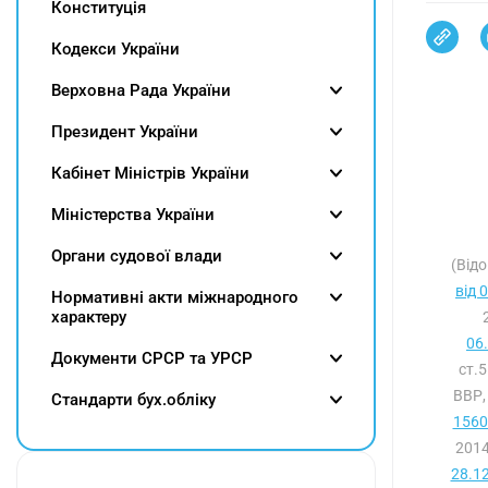
Конституція
Кодекси України
Верховна Рада України
Президент України
Кабінет Міністрів України
Міністерства України
Органи судової влади
(Відо
від 
Нормативні акти міжнародного
характеру
06
Документи СРСР та УРСР
ст.
ВВР,
Cтандарти бух.обліку
1560
2014
28.1