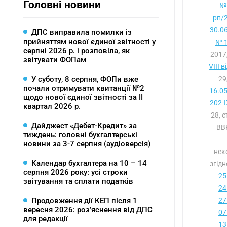
Головні новини
№ 
рп/
30.0
ДПС виправила помилки із
прийняттям нової єдиної звітності у
№ 1
серпні 2026 р. і розповіла, як
2017
звітувати ФОПам
VIII 
У суботу, 8 серпня, ФОПи вже
29
почали отримувати квитанції №2
16.0
щодо нової єдиної звітності за ІІ
202-I
квартал 2026 р.
28, 
Дайджест «Дебет-Кредит» за
ВВР
тиждень: головні бухгалтерські
новини за 3-7 серпня (аудіоверсія)
нек
Календар бухгалтера на 10 – 14
згід
серпня 2026 року: усі строки
25
звітування та сплати податків
24
Продовження дії КЕП після 1
27
вересня 2026: розʼяснення від ДПС
07
для редакції
13