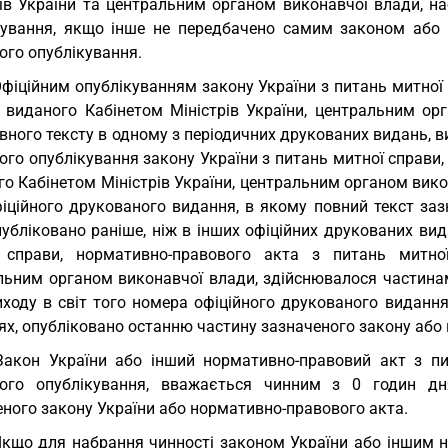
рів України та центральним органом виконавчої влади, на
кування, якщо інше не передбачено самим законом або 
ого опублікування.
Офіційним опублікуванням закону України з питань митної
, виданого Кабінетом Міністрів України, центральним ор
вного тексту в одному з періодичних друкованих видань, 
ого опублікування закону України з питань митної справи
о Кабінетом Міністрів України, центральним органом вико
фіційного друкованого видання, в якому повний текст за
публіковано раніше, ніж в інших офіційних друкованих ви
 справи, нормативно-правового акта з питань митної
льним органом виконавчої влади, здійснювалося частинам
иходу в світ того номера офіційного друкованого видання
ях, опубліковано останню частину зазначеного закону або
Закон України або інший нормативно-правовий акт з пи
ного опублікування, вважається чинним з 0 годин дн
еного закону України або нормативно-правового акта.
Якщо для набрання чинності законом України або іншим 