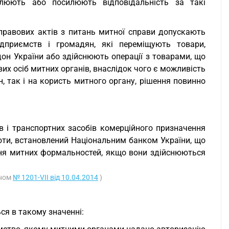
влюють або посилюють відповідальність за такі
-правових актів з питань митної справи допускають
ідприємств і громадян, які переміщують товари,
он України або здійснюють операції з товарами, що
их осіб митних органів, внаслідок чого є можливість
, так і на користь митного органу, рішення повинно
в і транспортних засобів комерційного призначення
юти, встановлений Національним банком України, що
ння митних формальностей, якщо вони здійснюються
оном
№ 1201-VII від 10.04.2014
)
ся в такому значенні: