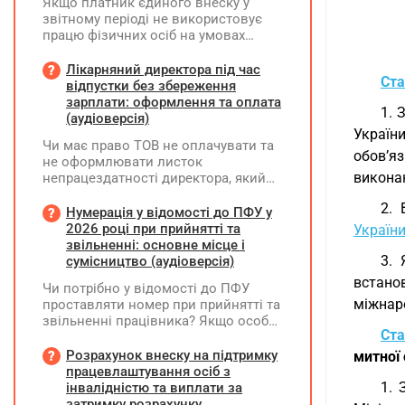
Якщо платник єдиного внеску у
звітному періоді не використовує
працю фізичних осіб на умовах
трудового договору (контракту) або
на інших умовах, передбачених
Лікарняний директора під час
Ста
законодавством, Додаток Д1/
відпустки без збереження
Додаток ФІЗ-Д1 за відповідний
зарплати: оформлення та оплата
1. 
період не подається
(аудіоверсія)
Україн
Чи має право ТОВ не оплачувати та
обов’яз
не оформлювати листок
виконан
непрацездатності директора, який
перебуває у відпустці без
2. 
збереження заробітної плати під час
Нумерація у відомості до ПФУ у
призупинення діяльності
2026 році при прийнятті та
Україн
підприємства?
звільненні: основне місце і
3. 
сумісництво (аудіоверсія)
встанов
Чи потрібно у відомості до ПФУ
міжнар
проставляти номер при прийнятті та
звільненні працівника? Якщо особа
Ста
одночасно працювала за основним
місцем роботи та за сумісництвом,
Розрахунок внеску на підтримку
митної
чи рахується це як два роботодавці?
працевлаштування осіб з
1. 
інвалідністю та виплати за
затримку розрахунку