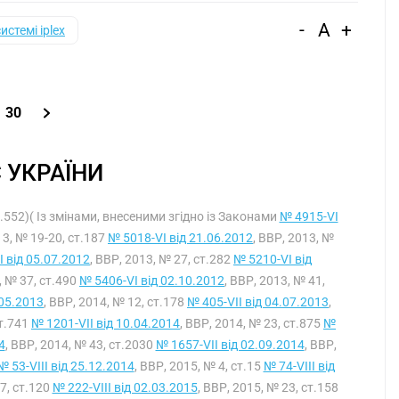
-
A
+
системі iplex
30
 УКРАЇНИ
т.552)( Із змінами, внесеними згідно із Законами
№ 4915-VI
13, № 19-20, ст.187
№ 5018-VI від 21.06.2012
, ВВР, 2013, №
 від 05.07.2012
, ВВР, 2013, № 27, ст.282
№ 5210-VI від
, № 37, ст.490
№ 5406-VI від 02.10.2012
, ВВР, 2013, № 41,
.05.2013
, ВВР, 2014, № 12, ст.178
№ 405-VII від 04.07.2013
,
ст.741
№ 1201-VII від 10.04.2014
, ВВР, 2014, № 23, ст.875
№
4
, ВВР, 2014, № 43, ст.2030
№ 1657-VII від 02.09.2014
, ВВР,
№ 53-VIII від 25.12.2014
, ВВР, 2015, № 4, ст.15
№ 74-VIII від
17, ст.120
№ 222-VIII від 02.03.2015
, ВВР, 2015, № 23, ст.158