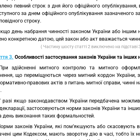
влено певний строк з дня його офіційного опублікування,
ступного за днем офіційного опублікування зазначеного зак
повідного строку.
Якщо день набрання чинності законом України або іншим
но конкретною датою, цей закон або акт вважається чинни
( Частину шосту статті 2 виключено на підставі
ття 3.
Особливості застосування законів України та інших 
При здійсненні митного контролю та митного оформле
чення, що переміщуються через митний кордон України, 
ормативно-правових актів з питань митної справи, чинні 
.
У разі якщо законодавством України передбачена можли
декларації, застосовуються норми законів України та інши
на день виконання таких формальностей.
Норми законів України, які пом’якшують або скасовують 
ачені цим Кодексом, мають зворотну дію в часі, тобто їх