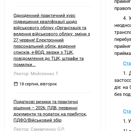
прийня
правопо
Одноденний практичний курс
4. 
підвищення кваліфікації щодо
неодно
військового обліку «Організація та
трансп
ведення військового обліку: зміни з
перебув
27 червня! Електронний
персональний облік, ведення
прийня
списків, е-ВОД, звірки з ТЦК,
прийма
повідомлення до ТЦК, штрафи та
Ста
помилки...
1. 
Лектор: Мойсеєнко Т.
застос
18 серпня, вівторок
діє на
без под
Податкові ризики та практичні
рішення – 2026: ПДВ, первинні
Ста
документи та податок на прибуток,
ПДФО/Військовий збір
1. 
Лектор: Самарченко О.Р.