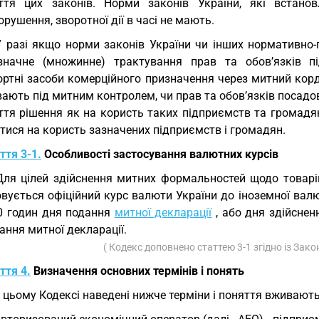
ття цих законів. Норми законів України, які встано
рушення, зворотної дії в часі не мають.
У разі якщо норми законів України чи інших нормативно
значне (множинне) трактування прав та обов’язків п
ортні засоби комерційного призначення через митний корд
ають під митним контролем, чи прав та обов’язків посадов
ття рішення як на користь таких підприємств та громадян
тися на користь зазначених підприємств і громадян.
ття 3-1.
Особливості застосування валютних курсів
Для цілей здійснення митних формальностей щодо товарі
овується офіційний курс валюти України до іноземної вал
 0 годин дня подання
митної декларації
, або дня здійсне
ання митної декларації.
( Кодекс доповнено статтею 3-1 згідно із Зак
ття 4.
Визначення основних термінів і понять
У цьому Кодексі наведені нижче терміни і поняття вживають