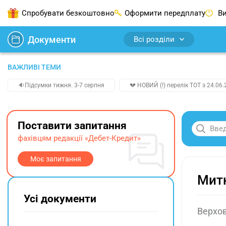
Спробувати безкоштовно
Оформити передплату
Ви
Документи
Всі розділи
ВАЖЛИВІ ТЕМИ
🔉Підсумки тижня. 3-7 серпня
💔 НОВИЙ (!) перелік ТОТ з 24.06.
Поставити запитання
фахівцям редакції «Дебет-Кредит»
Моє запитання
Митн
Усі документи
Верхов