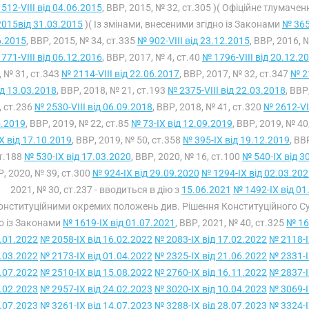
512-VIII від 04.06.2015
, ВВР, 2015, № 32, ст.305 )( Офіційне тлумаче
2015від 31.03.2015
)( Із змінами, внесеними згідно із Законами
№ 365
6.2015
, ВВР, 2015, № 34, ст.335
№ 902-VIII від 23.12.2015
, ВВР, 2016, 
771-VIII від 06.12.2016
, ВВР, 2017, № 4, ст.40
№ 1796-VIII від 20.12.2
, № 31, ст.343
№ 2114-VIII від 22.06.2017
, ВВР, 2017, № 32, ст.347
№ 21
від 13.03.2018
, ВВР, 2018, № 21, ст.193
№ 2375-VIII від 22.03.2018
, ВВР
, ст.236
№ 2530-VIII від 06.09.2018
, ВВР, 2018, № 41, ст.320
№ 2612-VII
5.2019
, ВВР, 2019, № 22, ст.85
№ 73-IX від 12.09.2019
, ВВР, 2019, № 40
X від 17.10.2019
, ВВР, 2019, № 50, ст.358
№ 395-IX від 19.12.2019
, ВВ
ст.188
№ 530-IX від 17.03.2020
, ВВР, 2020, № 16, ст.100
№ 540-IX від 3
, 2020, № 39, ст.300
№ 924-IX від 29.09.2020
№ 1294-IX від 02.03.202
2021, № 30, ст.237 - вводиться в дію з
15.06.2021
№ 1492-IX від 01
онституційними окремих положень див. Рішення Конституційного С
но із Законами
№ 1619-IX від 01.07.2021
, ВВР, 2021, № 40, ст.325
№ 16
.01.2022
№ 2058-IX від 16.02.2022
№ 2083-IX від 17.02.2022
№ 2118-I
.03.2022
№ 2173-IX від 01.04.2022
№ 2325-IX від 21.06.2022
№ 2331-I
.07.2022
№ 2510-IX від 15.08.2022
№ 2760-IX від 16.11.2022
№ 2837-I
.02.2023
№ 2957-IX від 24.02.2023
№ 3020-IX від 10.04.2023
№ 3069-I
.07.2023
№ 3261-IX від 14.07.2023
№ 3288-IX від 28.07.2023
№ 3324-I