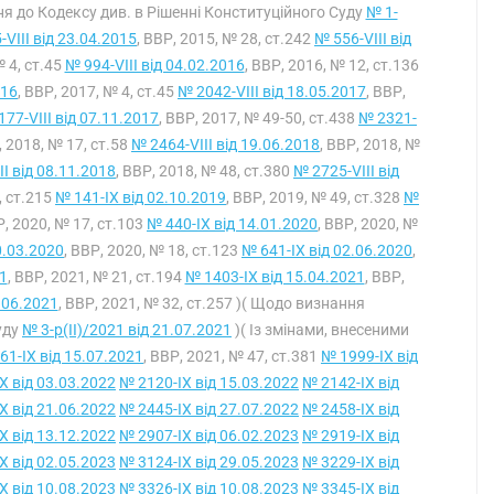
ння до Кодексу див. в Рішенні Конституційного Суду
№ 1-
-VIII від 23.04.2015
, ВВР, 2015, № 28, ст.242
№ 556-VIII від
№ 4, ст.45
№ 994-VIII від 04.02.2016
, ВВР, 2016, № 12, ст.136
016
, ВВР, 2017, № 4, ст.45
№ 2042-VIII від 18.05.2017
, ВВР,
77-VIII від 07.11.2017
, ВВР, 2017, № 49-50, ст.438
№ 2321-
, 2018, № 17, ст.58
№ 2464-VIII від 19.06.2018
, ВВР, 2018, №
I від 08.11.2018
, ВВР, 2018, № 48, ст.380
№ 2725-VIII від
, ст.215
№ 141-IX від 02.10.2019
, ВВР, 2019, № 49, ст.328
№
Р, 2020, № 17, ст.103
№ 440-IX від 14.01.2020
, ВВР, 2020, №
0.03.2020
, ВВР, 2020, № 18, ст.123
№ 641-IX від 02.06.2020
,
1
, ВВР, 2021, № 21, ст.194
№ 1403-IX від 15.04.2021
, ВВР,
.06.2021
, ВВР, 2021, № 32, ст.257 )( Щодо визнання
уду
№ 3-р(II)/2021 від 21.07.2021
)( Із змінами, внесеними
61-IX від 15.07.2021
, ВВР, 2021, № 47, ст.381
№ 1999-IX від
X від 03.03.2022
№ 2120-IX від 15.03.2022
№ 2142-IX від
X від 21.06.2022
№ 2445-IX від 27.07.2022
№ 2458-IX від
X від 13.12.2022
№ 2907-IX від 06.02.2023
№ 2919-IX від
X від 02.05.2023
№ 3124-IX від 29.05.2023
№ 3229-IX від
X від 10.08.2023
№ 3326-IX від 10.08.2023
№ 3345-IX від