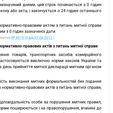
 визначений днями, цей строк починається з 0 годин
ону або акта, і закінчується о 24 годині останнього
 нормативно-правовим актом з питань митної справи
м з 0 годин зазначеної дати.
 Закону
№ 4915-VI від 07.06.2012
)
нормативно-правових актів з питань митної справи
ння товарів, транспортних засобів комерційного
застосовуються виключно норми законів України та
на день прийняття митної декларації митним органом
вість виконання митних формальностей без подання
х нормативно-правових актів з питань митної справи,
відповідальність особи за порушення митних правил,
 норми поширюються і на правопорушення, вчинені до