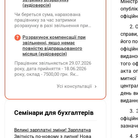
Мініст
(аудіоверсія)
опублі
Чи береться сума, нарахована
офіційн
працівнику за час затримки
розрахунку в разі звільнення при
2. 
обчсиленні середньомісячної
справи
заробітної плати (винагороди), для
Розрахунок компенсації при
його по
розрахунку внеску на підтримку
звільненні, якщо немає
працевлаштування осіб з
повністю відпрацьованого
офіційн
інвалідністю?
місяця (аудіоверсія)
виданог
Працівник звільняється 29.07.2026
того о
року, дата прийняття - 18.06.2026
акта о
року, оклад - 7500,00 грн. Як
митної
розрахувати компенсацію трьох
невикористаних днів відпустки при
центра
Усі консультації
звільненні?
день в
виданн
3. 
Семінари для бухгалтерів
офіцій
зазнач
Великі зарплатні зміни! Зарплатна
4. 
Звітність по-новому з липня! Нова