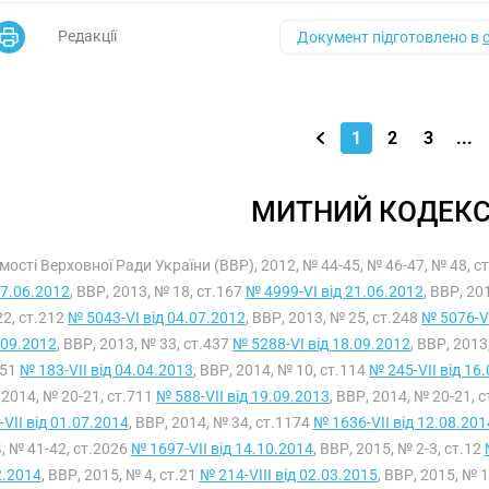
Редакції
Документ підготовлено в
1
2
3
...
МИТНИЙ КОДЕКС
мості Верховної Ради України (ВВР), 2012, № 44-45, № 46-47, № 48, с
07.06.2012
, ВВР, 2013, № 18, ст.167
№ 4999-VI від 21.06.2012
, ВВР, 20
22, ст.212
№ 5043-VI від 04.07.2012
, ВВР, 2013, № 25, ст.248
№ 5076-VI
.09.2012
, ВВР, 2013, № 33, ст.437
№ 5288-VI від 18.09.2012
, ВВР, 2013
551
№ 183-VII від 04.04.2013
, ВВР, 2014, № 10, ст.114
№ 245-VII від 16
 2014, № 20-21, ст.711
№ 588-VII від 19.09.2013
, ВВР, 2014, № 20-21, 
-VII від 01.07.2014
, ВВР, 2014, № 34, ст.1174
№ 1636-VII від 12.08.201
, № 41-42, ст.2026
№ 1697-VII від 14.10.2014
, ВВР, 2015, № 2-3, ст.12
2.2014
, ВВР, 2015, № 4, ст.21
№ 214-VIII від 02.03.2015
, ВВР, 2015, № 