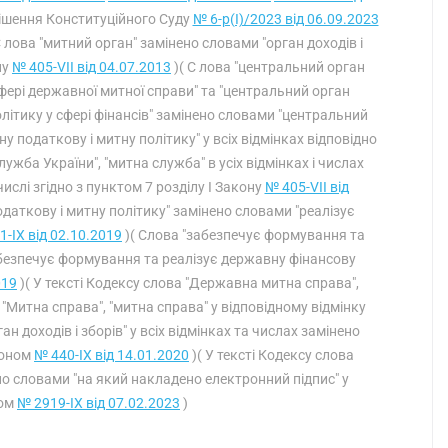
ішення Конституційного Суду
№ 6-р(I)/2023 від 06.09.2023
С лова "митний орган" замінено словами "орган доходів і
ну
№ 405-VII від 04.07.2013
)( С лова "центральний орган
фері державної митної справи" та "центральний орган
ітику у сфері фінансів" замінено словами "центральний
податкову і митну політику" у всіх відмінках відповідно
лужба України", "митна служба" в усіх відмінках і числах
числі згідно з пунктом 7 розділу I Закону
№ 405-VII від
даткову і митну політику" замінено словами "реалізує
1-IX від 02.10.2019
)( Слова "забезпечує формування та
абезпечує формування та реалізує державну фінансову
019
)( У тексті Кодексу слова "Державна митна справа",
"Митна справа", "митна справа" у відповідному відмінку
ган доходів і зборів" у всіх відмінках та числах замінено
аконом
№ 440-IX від 14.01.2020
)( У тексті Кодексу слова
ено словами "на який накладено електронний підпис" у
ном
№ 2919-IX від 07.02.2023
)