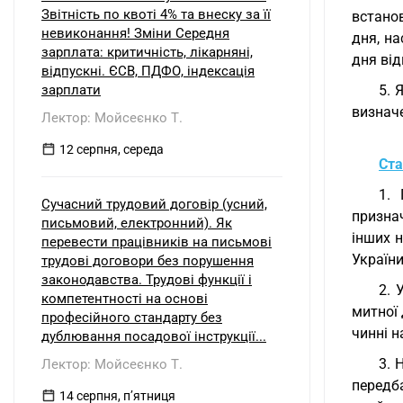
Звітність по квоті 4% та внеску за її
встано
невиконання! Зміни Середня
дня, на
зарплата: критичність, лікарняні,
дня від
відпускні. ЄСВ, ПДФО, індексація
зарплати
5. 
визначе
Лектор: Мойсеєнко Т.
12 серпня, середа
Ста
1. 
Сучасний трудовий договір (усний,
призна
письмовий, електронний). Як
інших н
перевести працівників на письмові
України
трудові договори без порушення
законодавства. Трудові функції і
2. 
компетентності на основі
митної 
професійного стандарту без
чинні 
дублювання посадової інструкції...
3. 
Лектор: Мойсеєнко Т.
передб
14 серпня, пʼятниця