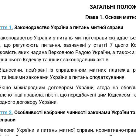
ЗАГАЛЬНІ ПОЛО
Глава 1. Основи митн
ття 1.
Законодавство України з питань митної справи
Законодавство України з питань митної справи складаєтьс
и, що регулюють питання, зазначені у статті 7 цього Ко
ковість яких надана Верховною Радою України, а також з 
ня цього Кодексу та інших законодавчих актів.
Відносини, пов’язані із справлянням митних платежів
и
та іншими законами України з питань оподаткування.
Якщо міжнародним договором України, згода на обов’я
лено інші правила, ніж ті, що передбачені цим Кодексом 
одного договору України.
ття 2.
Особливості набрання чинності законами України т
 справи
Закони України з питань митної справи, нормативно-прав