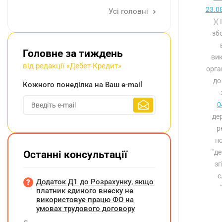
23.0
Усі головні
)(
збо
Головне за тиждень
вик
від редакції «Дебет-Кредит»
орга
до
Кожного понеділка на Ваш e-mail
0
де
р
по
"де
Останні консультації
зг
с
Додаток Д1 до Розрахунку, якщо
платник єдиного внеску не
використовує працю ФО на
умовах трудового договору