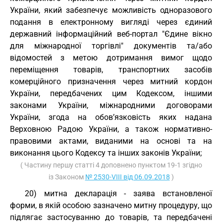
України, який забезпечує можливість одноразового
подання в електронному вигляді через єдиний
державний інформаційний веб-портал "Єдине вікно
для міжнародної торгівлі" документів та/або
відомостей з метою дотримання вимог щодо
переміщення товарів, транспортних засобів
комерційного призначення через митний кордон
України, передбачених цим Кодексом, іншими
законами України, міжнародними договорами
України, згода на обов’язковість яких надана
Верховною Радою України, а також нормативно-
правовими актами, виданими на основі та на
виконання цього Кодексу та інших законів України;
( Частину першу статті 4 доповнено пунктом 19-1 згідно
із Законом
№ 2530-VIII від 06.09.2018
)
20) митна декларація - заява встановленої
форми, в якій особою зазначено митну процедуру, що
підлягає застосуванню до товарів, та передбачені