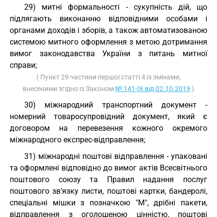
29) митні формальності - сукупність дій, що
підлягають виконанню відповідними особами і
органами доходів і зборів, а також автоматизованою
системою митного оформлення з метою дотримання
вимог законодавства України з питань митної
справи;
( Пункт 29 частини першої статті 4 із змінами,
внесеними згідно із Законом
№ 141-IX від 02.10.2019
)
30) міжнародний транспортний документ -
номерний товаросупровідний документ, який є
договором на перевезення кожного окремого
міжнародного експрес-відправлення;
31) міжнародні поштові відправлення - упаковані
та оформлені відповідно до вимог актів Всесвітнього
поштового союзу та Правил надання послуг
поштового зв’язку листи, поштові картки, бандеролі,
спеціальні мішки з позначкою "М", дрібні пакети,
відправлення з оголошеною цінністю, поштові