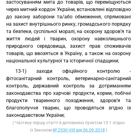
застосуванням мита до товарів, що переміщуються
через митний кордон України, встановлені відповідно
до закону заборони та/або обмеження, спрямовані
на захист внутрішнього ринку, громадського порядку
та безпеки, суспільної моралі, на охорону здоров’я та
життя людей і тварин, охорону навколишнього
природного середовища, захист прав споживачів
товарів, що ввозяться в Україну, а також на охорону
національної культурної та історичної спадщини;
13-1) заходи офіційного контролю -
фітосанітарний контроль, ветеринарно-санітарний
контроль, державний контроль за дотриманням
законодавства про харчові продукти, корми, побічні
продукти тваринного походження, здоров’я та
благополуччя тварин, що проводяться згідно із
законодавством України;
( Частину першу статті 4 доповнено пунктом 13-1 згідно
із Законом
№ 2530-VIII від 06.09.2018
)