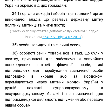
України окремо від цих громадян;
34-1) органи доходів і зборів - центральний орган
виконавчої влади, що реалізує державну митну
політику, митниці та митні пости;
( Частину першу статті 4 доповнено пунктом 34-1 згідно
ізЗаконом
№ 405-VII від 04.07.2013
)
35) особи - юридичні та фізичні особи;
36) особисті речі - товари, нові і такі, що були у
вжитку, призначені для забезпечення звичайних
повсякденних потреб фізичної особи, які
відповідають меті перебування зазначеної особи
відповідно в Україні або за кордоном,
переміщуються через митний кордон України у
ручній поклажі, супроводжуваному та
несупроводжуваному багажі і не призначені для
підприємницької діяльності, відчуження або передачі
іншим особам;