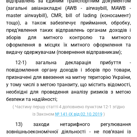
відправлень за єдиним транспортним документом
(загальні авіанакладні (AWB - airwaybill, MAWB -
master airwaybill), CMR, bill of lading (коносамент)
тощо), а також забезпечує приймання, обробку,
пред’явлення таких відправлень органам доходів і
зборів для митного контролю та митного
оформлення в місцях їх митного оформлення та
видачу одержувачам (повернення відправникам);
12-1) загальна декларація прибуття -
повідомлення органу доходів і зборів про товари,
призначені для ввезення на митну територію України,
у тому числі з метою транзиту, що містить відомості,
необхідні для проведення аналізу ризиків з метою
безпеки та надійності;
( Частину першу статті 4 доповнено пунктом 12-1 згідно
із Законом
№ 141-IX від 02.10.2019
)
13) заходи нетарифного регулювання
зовнішньоекономічної діяльності - не пов’язані із