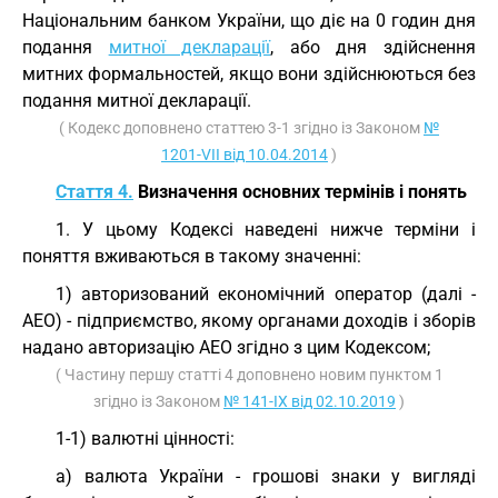
Національним банком України, що діє на 0 годин дня
подання
митної декларації
, або дня здійснення
митних формальностей, якщо вони здійснюються без
подання митної декларації.
( Кодекс доповнено статтею 3-1 згідно із Законом
№
1201-VII від 10.04.2014
)
Стаття 4.
Визначення основних термінів і понять
1. У цьому Кодексі наведені нижче терміни і
поняття вживаються в такому значенні:
1) авторизований економічний оператор (далі -
АЕО) - підприємство, якому органами доходів і зборів
надано авторизацію АЕО згідно з цим Кодексом;
( Частину першу статті 4 доповнено новим пунктом 1
згідно із Законом
№ 141-IX від 02.10.2019
)
1-1) валютні цінності:
а) валюта України - грошові знаки у вигляді