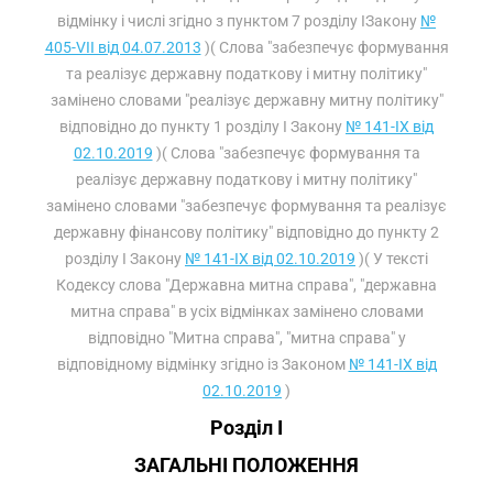
відмінку і числі згідно з пунктом 7 розділу IЗакону
№
405-VII від 04.07.2013
)( Слова "забезпечує формування
та реалізує державну податкову і митну політику"
замінено словами "реалізує державну митну політику"
відповідно до пункту 1 розділу I Закону
№ 141-IX від
02.10.2019
)( Слова "забезпечує формування та
реалізує державну податкову і митну політику"
замінено словами "забезпечує формування та реалізує
державну фінансову політику" відповідно до пункту 2
розділу I Закону
№ 141-IX від 02.10.2019
)( У тексті
Кодексу слова "Державна митна справа", "державна
митна справа" в усіх відмінках замінено словами
відповідно "Митна справа", "митна справа" у
відповідному відмінку згідно із Законом
№ 141-IX від
02.10.2019
)
Розділ I
ЗАГАЛЬНІ ПОЛОЖЕННЯ