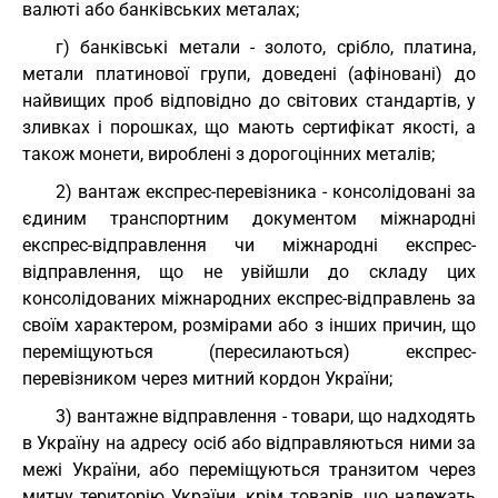
валюті або банківських металах;
г) банківські метали - золото, срібло, платина,
метали платинової групи, доведені (афіновані) до
найвищих проб відповідно до світових стандартів, у
зливках і порошках, що мають сертифікат якості, а
також монети, вироблені з дорогоцінних металів;
2) вантаж експрес-перевізника - консолідовані за
єдиним транспортним документом міжнародні
експрес-відправлення чи міжнародні експрес-
відправлення, що не увійшли до складу цих
консолідованих міжнародних експрес-відправлень за
своїм характером, розмірами або з інших причин, що
переміщуються (пересилаються) експрес-
перевізником через митний кордон України;
3) вантажне відправлення - товари, що надходять
в Україну на адресу осіб або відправляються ними за
межі України, або переміщуються транзитом через
митну територію України, крім товарів, що належать