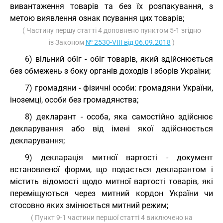
вивантаження товарів та без їх розпакування, з
метою виявлення ознак псування цих товарів;
( Частину першу статті 4 доповнено пунктом 5-1 згідно
із Законом
№ 2530-VIII від 06.09.2018
)
6) вільний обіг - обіг товарів, який здійснюється
без обмежень з боку органів доходів і зборів України;
7) громадяни - фізичні особи: громадяни України,
іноземці, особи без громадянства;
8) декларант - особа, яка самостійно здійснює
декларування або від імені якої здійснюється
декларування;
9) декларація митної вартості - документ
встановленої форми, що подається декларантом і
містить відомості щодо митної вартості товарів, які
переміщуються через митний кордон України чи
стосовно яких змінюється митний режим;
( Пункт 9-1 частини першої статті 4 виключено на