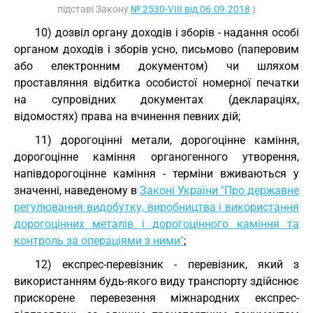
підставі Закону
№ 2530-VIII від 06.09.2018
)
10) дозвіл органу доходів і зборів - надання особі
органом доходів і зборів усно, письмово (паперовим
або електронним документом) чи шляхом
проставляння відбитка особистої номерної печатки
на супровідних документах (деклараціях,
відомостях) права на вчинення певних дій;
11) дорогоцінні метали, дорогоцінне каміння,
дорогоцінне каміння органогенного утворення,
напівдорогоцінне каміння - терміни вживаються у
значенні, наведеному в
Законі України "Про державне
регулювання видобутку, виробництва і використання
дорогоцінних металів і дорогоцінного каміння та
контроль за операціями з ними"
;
12) експрес-перевізник - перевізник, який з
використанням будь-якого виду транспорту здійснює
прискорене перевезення міжнародних експрес-