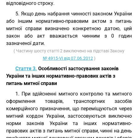
відповідного строку.
5. Якщо день набрання чинності законом України
або іншим нормативно-правовим актом з питань
митної справи визначено конкретною датою, цей
закон або акт вважається чинним з 0 годин
зазначеної дати.
( Частину шосту статті 2 виключено на підставі Закону
№ 4915-VI від 07.06.2012
)
Стаття 3.
Особливості застосування законів
України та інших нормативно-правових актів з
питань митної справи
1. При здійсненні митного контролю та митного
оформлення товарів, транспортних засобів
комерційного призначення, що переміщуються через
митний кордон України, застосовуються виключно
норми законів України та інших нормативно-
правових актів з питань митної справи, чинні на день