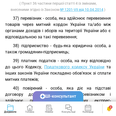
( Пункт 36 частини першої статті 4 із змінами,
внесеними згідно із Законом
№ 1201-VII від 10.04.2014
)
37) перевізник - особа, яка здійснює перевезення
товарів через митний кордон України та/або між
органами доходів і зборів на території України або є
відповідальною за такі перевезення;
38) підприємство - будь-яка юридична особа, а
також громадянин-підприємець;
39) платник податків - особа, на яку відповідно
до цього Кодексу,
Податкового кодексу України
та
інших законів України покладено обов’язок зі сплати
митних платежів;
40) повірений - особа, яка діє на підставі
договору доручення з експрес-перевізником і
ШІ-консультант
здійснює пред’явлення міжнародних експрес-
відправлень органу доходів і зборів за
0
Документи
Головна
Новини
Консультації
Календар
Сервіси
місцезнаходженням одержувача (відправника);