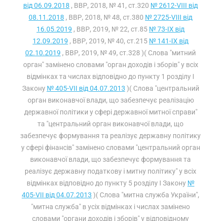
від 06.09.2018
, ВВР, 2018, № 41, ст.320
№ 2612-VIII від
08.11.2018
, ВВР, 2018, № 48, ст.380
№ 2725-VIII від
16.05.2019
, ВВР, 2019, № 22, ст.85
№ 73-IX від
12.09.2019
, ВВР, 2019, № 40, ст.215
№ 141-IX від
02.10.2019
, ВВР, 2019, № 49, ст.328 )( Слова "митний
орган" замінено словами "орган доходів і зборів" у всіх
відмінках та числах відповідно до пункту 1 розділу I
Закону
№ 405-VII від 04.07.2013
)( Слова "центральний
орган виконавчої влади, що забезпечує реалізацію
державної політики у сфері державної митної справи"
та "центральний орган виконавчої влади, що
забезпечує формування та реалізує державну політику
у сфері фінансів" замінено словами "центральний орган
виконавчої влади, що забезпечує формування та
реалізує державну податкову і митну політику" у всіх
відмінках відповідно до пункту 5 розділу I Закону
№
405-VII від 04.07.2013
)( Слова "митна служба України",
"митна служба" в усіх відмінках і числах замінено
словами "органи доходів і зборів" у відповідному