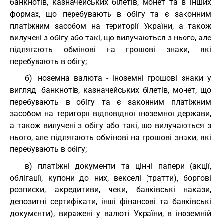
банкнотів, казначейських білетів, монет та в інших
формах, що перебувають в обігу та є законним
платіжним засобом на території України, а також
вилучені з обігу або такі, що вилучаються з нього, але
підлягають обмінові на грошові знаки, які
перебувають в обігу;
б) іноземна валюта - іноземні грошові знаки у
вигляді банкнотів, казначейських білетів, монет, що
перебувають в обігу та є законним платіжним
засобом на території відповідної іноземної держави,
а також вилучені з обігу або такі, що вилучаються з
нього, але підлягають обмінові на грошові знаки, які
перебувають в обігу;
в) платіжні документи та цінні папери (акції,
облігації, купони до них, векселі (тратти), боргові
розписки, акредитиви, чеки, банківські накази,
депозитні сертифікати, інші фінансові та банківські
документи), виражені у валюті України, в іноземній