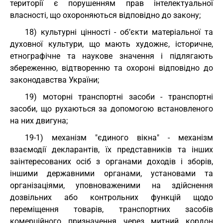
території є порушенням прав інтелектуальної
власності, що охороняються відповідно до закону;
18) культурні цінності - об’єкти матеріальної та
духовної культури, що мають художнє, історичне,
етнографічне та наукове значення і підлягають
збереженню, відтворенню та охороні відповідно до
законодавства України;
19) моторні транспортні засоби - транспортні
засоби, що рухаються за допомогою встановленого
на них двигуна;
19-1) механізм "єдиного вікна" - механізм
взаємодії декларантів, їх представників та інших
заінтересованих осіб з органами доходів і зборів,
іншими державними органами, установами та
організаціями, уповноваженими на здійснення
дозвільних або контрольних функцій щодо
переміщення товарів, транспортних засобів
комерційного призначення через митний кордон