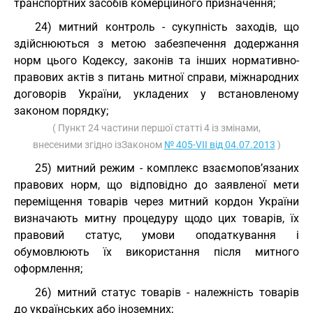
транспортних засобів комерційного призначення;
24) митний контроль - сукупність заходів, що
здійснюються з метою забезпечення додержання
норм цього Кодексу, законів та інших нормативно-
правових актів з питань митної справи, міжнародних
договорів України, укладених у встановленому
законом порядку;
( Пункт 24 частини першої статті 4 із змінами,
внесеними згідно ізЗаконом
№ 405-VII від 04.07.2013
)
25) митний режим - комплекс взаємопов’язаних
правових норм, що відповідно до заявленої мети
переміщення товарів через митний кордон України
визначають митну процедуру щодо цих товарів, їх
правовий статус, умови оподаткування і
обумовлюють їх використання після митного
оформлення;
26) митний статус товарів - належність товарів
до українських або іноземних;