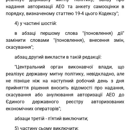
надання авторизації АЕО та анкету самооцінки в
порядку, визначеному статтею 19-4 цього Кодексу";
4) у частині шостій:
в абзаці першому слова "(поновлення) дії"
замінити словами "(поновлення), внесення змін,
скасування";
абзац другий викласти в такій редакції:
"Центральний орган виконавчої влади, що
реалізує державну митну політику, невідкладно, але
не пізніше ніж на наступний робочий день з дня
прийняття рішення вносить відомості про надання,
скасування або анулювання авторизації АЕО до
Єдиного державного реєстру авторизованих
економічних операторів";
абзаци третій - п’ятий виключити;
5) частину сьому виключити;