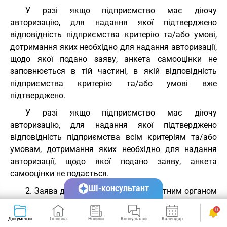
У разі якщо підприємство має діючу
авторизацію, для надання якої підтверджено
відповідність підприємства критерію та/або умові,
дотримання яких необхідно для надання авторизації,
щодо якої подано заяву, анкета самооцінки не
заповнюється в тій частині, в якій відповідність
підприємства критерію та/або умові вже
підтверджено.
У разі якщо підприємство має діючу
авторизацію, для надання якої підтверджено
відповідність підприємства всім критеріям та/або
умовам, дотримання яких необхідно для надання
авторизації, щодо якої подано заяву, анкета
самооцінки не подається.
ШІ-консультант
2. Заява для прийняття рішення митним органом
та анкета самооцінки, інші документи або їх копії, що
0
додаються до заяви, подаються одним із таких
Документи
Головна
Новини
Консультації
Календар
Сервіси