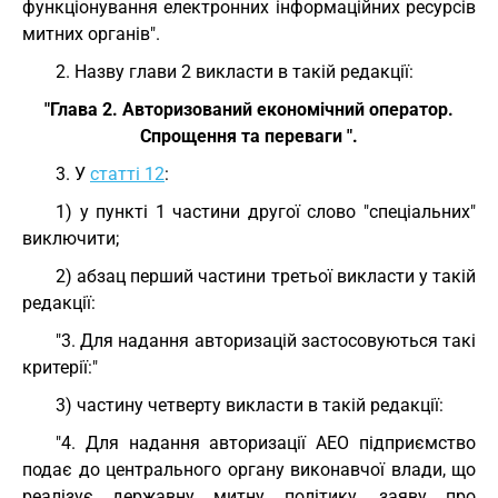
функціонування електронних інформаційних ресурсів
митних органів".
2. Назву глави 2 викласти в такій редакції:
"Глава 2. Авторизований економічний оператор.
Спрощення та переваги ".
3. У
статті 12
:
1) у пункті 1 частини другої слово "спеціальних"
виключити;
2) абзац перший частини третьої викласти у такій
редакції:
"3. Для надання авторизацій застосовуються такі
критерії:"
3) частину четверту викласти в такій редакції:
"4. Для надання авторизації АЕО підприємство
подає до центрального органу виконавчої влади, що
реалізує державну митну політику, заяву про