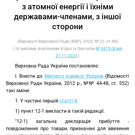
з атомної енергії і їхніми
державами-членами, з іншої
сторони
(Відомості Верховної Ради (ВВР), 2023, № 22, ст.89)
( Із змінами, внесеними згідно із Законом
№ 3475-IX від
21.11.2023
)
Верховна Рада України постановляє:
I. Внести до
Митного кодексу України
(Відомості
Верховної Ради України, 2012 р., №№ 44-48, ст. 552)
такі зміни:
1. У частині першій
статті 4
:
1) пункт 12-1 викласти в такій редакції:
"12-1) загальна декларація прибуття -
повідомлення про товари, призначені для ввезення