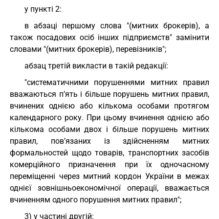
у пункті 2:
в абзаці першому слова "(митних брокерів), а
також посадових осіб інших підприємств" замінити
словами "(митних брокерів), перевізників";
абзац третій викласти в такій редакції:
"систематичними порушеннями митних правил
вважаються п’ять і більше порушень митних правил,
вчинених однією або кількома особами протягом
календарного року. При цьому вчинення однією або
кількома особами двох і більше порушень митних
правил, пов’язаних із здійсненням митних
формальностей щодо товарів, транспортних засобів
комерційного призначення при їх одночасному
переміщенні через митний кордон України в межах
однієї зовнішньоекономічної операції, вважається
вчиненням одного порушення митних правил";
3) у частині другій: