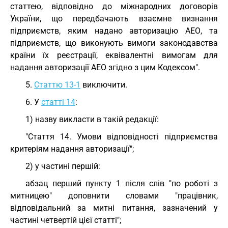
статтею, відповідно до міжнародних договорів
України, що передбачають взаємне визнання
підприємств, яким надано авторизацію АЕО, та
підприємств, що виконують вимоги законодавства
країни їх реєстрації, еквівалентні вимогам для
надання авторизації АЕО згідно з цим Кодексом".
5.
Статтю 13-1
виключити.
6. У
статті 14
:
1) назву викласти в такій редакції:
"Стаття 14. Умови відповідності підприємства
критеріям надання авторизації";
2) у частині першій:
абзац перший пункту 1 після слів "по роботі з
митницею" доповнити словами "працівник,
відповідальний за митні питання, зазначений у
частині четвертій цієї статті";