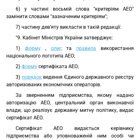
6) у частині восьмій слова "критеріям АЕО"
замінити словами "зазначеним критеріям";
7) частину дев’яту викласти в такій редакції:
"9. Кабінет Міністрів України затверджує:
1)
форму
,
опис
та
правила
використання
національного логотипа АЕО;
2)
форму
сертифіката АЕО;
3)
порядок
ведення Єдиного державного реєстру
авторизованих економічних операторів.
За зверненням підприємства, якому надано
авторизацію АЕО, центральний орган виконавчої
влади, що реалізує державну митну політику, видає
сертифікат АЕО.
Сертифікат АЕО видається керівнику
підприємства або уповноваженій ним особі чи