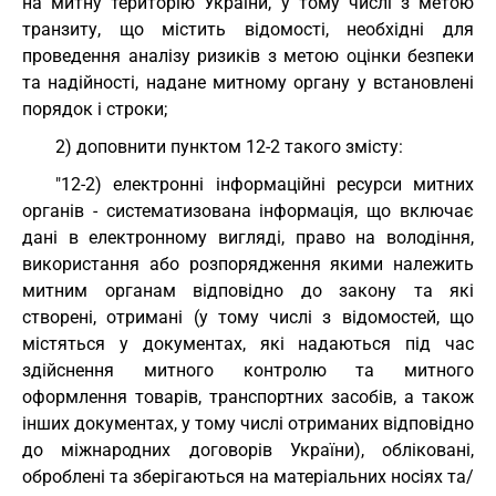
на митну територію України, у тому числі з метою
транзиту, що містить відомості, необхідні для
проведення аналізу ризиків з метою оцінки безпеки
та надійності, надане митному органу у встановлені
порядок і строки;
2) доповнити пунктом 12-2 такого змісту:
"12-2) електронні інформаційні ресурси митних
органів - систематизована інформація, що включає
дані в електронному вигляді, право на володіння,
використання або розпорядження якими належить
митним органам відповідно до закону та які
створені, отримані (у тому числі з відомостей, що
містяться у документах, які надаються під час
здійснення митного контролю та митного
оформлення товарів, транспортних засобів, а також
інших документах, у тому числі отриманих відповідно
до міжнародних договорів України), обліковані,
оброблені та зберігаються на матеріальних носіях та/