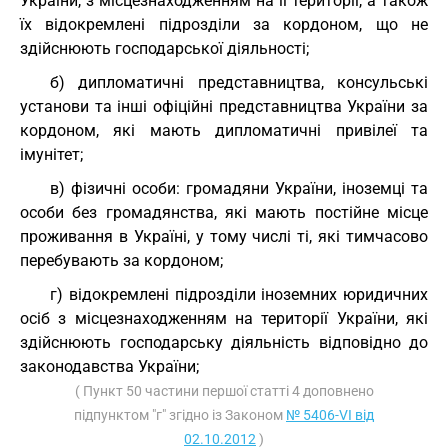
України, з місцезнаходженням на її території, а також
їх відокремлені підрозділи за кордоном, що не
здійснюють господарської діяльності;
б) дипломатичні представництва, консульські
установи та інші офіційні представництва України за
кордоном, які мають дипломатичні привілеї та
імунітет;
в) фізичні особи: громадяни України, іноземці та
особи без громадянства, які мають постійне місце
проживання в Україні, у тому числі ті, які тимчасово
перебувають за кордоном;
г) відокремлені підрозділи іноземних юридичних
осіб з місцезнаходженням на території України, які
здійснюють господарську діяльність відповідно до
законодавства України;
( Пункт 50 частини першої статті 4 доповнено
підпунктом "г" згідно із Законом
№ 5406-VI від
02.10.2012
)