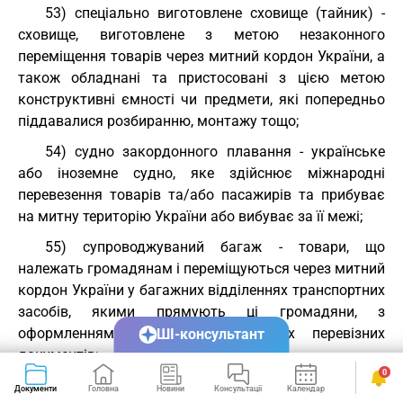
53) спеціально виготовлене сховище (тайник) -
сховище, виготовлене з метою незаконного
переміщення товарів через митний кордон України, а
також обладнані та пристосовані з цією метою
конструктивні ємності чи предмети, які попередньо
піддавалися розбиранню, монтажу тощо;
54) судно закордонного плавання - українське
або іноземне судно, яке здійснює міжнародні
перевезення товарів та/або пасажирів та прибуває
на митну територію України або вибуває за її межі;
55) супроводжуваний багаж - товари, що
належать громадянам і переміщуються через митний
кордон України у багажних відділеннях транспортних
засобів, якими прямують ці громадяни, з
оформленням багажних або інших перевізних
ШІ-консультант
документів;
0
56) тарифна квота - визначений обсяг товару, в
Документи
Головна
Новини
Консультації
Календар
Сервіси