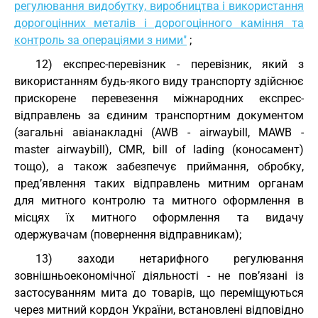
регулювання видобутку, виробництва і використання
дорогоцінних металів і дорогоцінного каміння та
контроль за операціями з ними"
;
12) експрес-перевізник - перевізник, який з
використанням будь-якого виду транспорту здійснює
прискорене перевезення міжнародних експрес-
відправлень за єдиним транспортним документом
(загальні авіанакладні (AWB - airwaybill, MAWB -
master airwaybill), CMR, bill of lading (коносамент)
тощо), а також забезпечує приймання, обробку,
пред’явлення таких відправлень митним органам
для митного контролю та митного оформлення в
місцях їх митного оформлення та видачу
одержувачам (повернення відправникам);
13) заходи нетарифного регулювання
зовнішньоекономічної діяльності - не пов’язані із
застосуванням мита до товарів, що переміщуються
через митний кордон України, встановлені відповідно