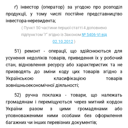
ґ) інвестор (оператор) за угодою про розподіл
продукції, у тому числі постійне представництво
інвестора-нерезидента;
( Пункт 50 частини першої статті 4 доповнено
підпунктом "ґ" згідно із Законом
№ 5406-VI від
02.10.2012
)
51) ремонт - операції, що здійснюються для
усунення недоліків товарів, приведення їх у робочий
стан, відновлення ресурсу або характеристик та не
призводять до зміни коду цих товарів згідно з
Українською класифікацією товарів
зовнішньоекономічної діяльності;
52) ручна поклажа - товари, що належать
громадянам і переміщуються через митний кордон
України разом з цими громадянами або
уповноваженими ними особами без оформлення
багажних чи інших перевізних документів;