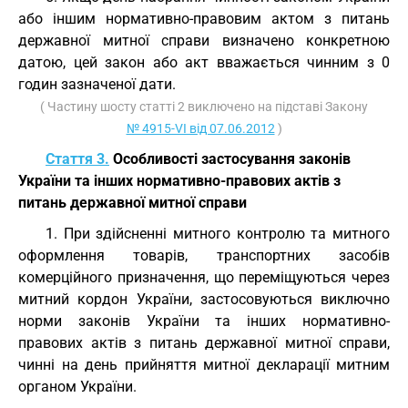
або іншим нормативно-правовим актом з питань
державної митної справи визначено конкретною
датою, цей закон або акт вважається чинним з 0
годин зазначеної дати.
( Частину шосту статті 2 виключено на підставі Закону
№ 4915-VI від 07.06.2012
)
Стаття 3.
Особливості застосування законів
України та інших нормативно-правових актів з
питань державної митної справи
1. При здійсненні митного контролю та митного
оформлення товарів, транспортних засобів
комерційного призначення, що переміщуються через
митний кордон України, застосовуються виключно
норми законів України та інших нормативно-
правових актів з питань державної митної справи,
чинні на день прийняття митної декларації митним
органом України.