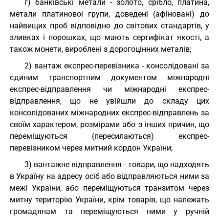
г) банківські метали - золото, срібло, платина,
метали платинової групи, доведені (афіновані) до
найвищих проб відповідно до світових стандартів, у
зливках і порошках, що мають сертифікат якості, а
також монети, вироблені з дорогоцінних металів;
2) вантаж експрес-перевізника - консолідовані за
єдиним транспортним документом міжнародні
експрес-відправлення чи міжнародні експрес-
відправлення, що не увійшли до складу цих
консолідованих міжнародних експрес-відправлень за
своїм характером, розмірами або з інших причин, що
переміщуються (пересилаються) експрес-
перевізником через митний кордон України;
3) вантажне відправлення - товари, що надходять
в Україну на адресу осіб або відправляються ними за
межі України, або переміщуються транзитом через
митну територію України, крім товарів, що належать
громадянам та переміщуються ними у ручній