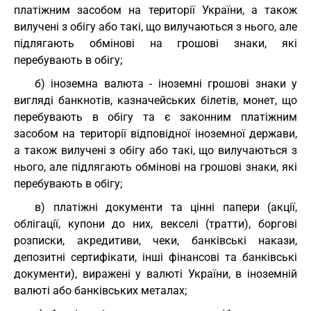
платіжним засобом на території України, а також
вилучені з обігу або такі, що вилучаються з нього, але
підлягають обмінові на грошові знаки, які
перебувають в обігу;
б) іноземна валюта - іноземні грошові знаки у
вигляді банкнотів, казначейських білетів, монет, що
перебувають в обігу та є законним платіжним
засобом на території відповідної іноземної держави,
а також вилучені з обігу або такі, що вилучаються з
нього, але підлягають обмінові на грошові знаки, які
перебувають в обігу;
в) платіжні документи та цінні папери (акції,
облігації, купони до них, векселі (тратти), боргові
розписки, акредитиви, чеки, банківські накази,
депозитні сертифікати, інші фінансові та банківські
документи), виражені у валюті України, в іноземній
валюті або банківських металах;