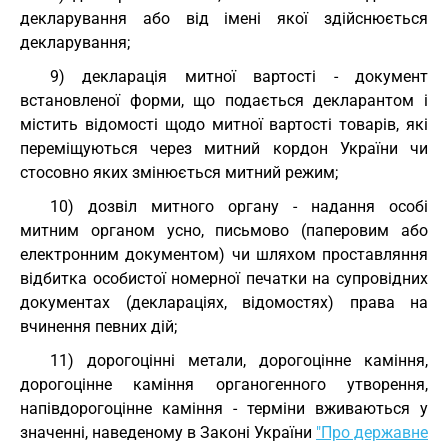
декларування або від імені якої здійснюється
декларування;
9) декларація митної вартості - документ
встановленої форми, що подається декларантом і
містить відомості щодо митної вартості товарів, які
переміщуються через митний кордон України чи
стосовно яких змінюється митний режим;
10) дозвіл митного органу - надання особі
митним органом усно, письмово (паперовим або
електронним документом) чи шляхом проставляння
відбитка особистої номерної печатки на супровідних
документах (деклараціях, відомостях) права на
вчинення певних дій;
11) дорогоцінні метали, дорогоцінне каміння,
дорогоцінне каміння органогенного утворення,
напівдорогоцінне каміння - терміни вживаються у
значенні, наведеному в Законі України
"Про державне