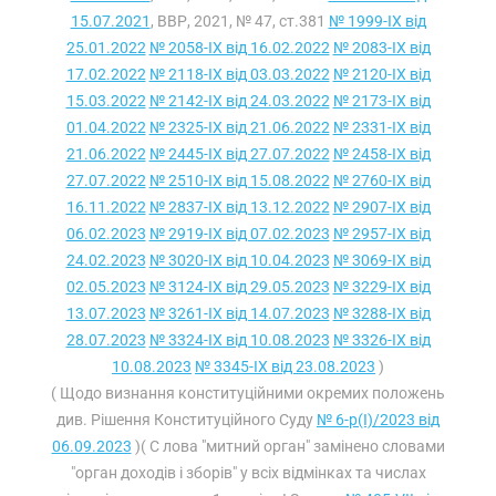
15.07.2021
, ВВР, 2021, № 47, ст.381
№ 1999-IX від
25.01.2022
№ 2058-IX від 16.02.2022
№ 2083-IX від
17.02.2022
№ 2118-IX від 03.03.2022
№ 2120-IX від
15.03.2022
№ 2142-IX від 24.03.2022
№ 2173-IX від
01.04.2022
№ 2325-IX від 21.06.2022
№ 2331-IX від
21.06.2022
№ 2445-IX від 27.07.2022
№ 2458-IX від
27.07.2022
№ 2510-IX від 15.08.2022
№ 2760-IX від
16.11.2022
№ 2837-IX від 13.12.2022
№ 2907-IX від
06.02.2023
№ 2919-IX від 07.02.2023
№ 2957-IX від
24.02.2023
№ 3020-IX від 10.04.2023
№ 3069-IX від
02.05.2023
№ 3124-IX від 29.05.2023
№ 3229-IX від
13.07.2023
№ 3261-IX від 14.07.2023
№ 3288-IX від
28.07.2023
№ 3324-IX від 10.08.2023
№ 3326-IX від
10.08.2023
№ 3345-IX від 23.08.2023
)
( Щодо визнання конституційними окремих положень
див. Рішення Конституційного Суду
№ 6-р(I)/2023 від
06.09.2023
)( С лова "митний орган" замінено словами
"орган доходів і зборів" у всіх відмінках та числах