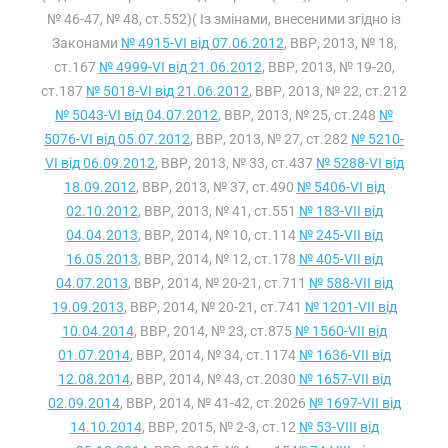
№ 46-47, № 48, ст.552)( Із змінами, внесеними згідно із
Законами
№ 4915-VI від 07.06.2012
, ВВР, 2013, № 18,
ст.167
№ 4999-VI від 21.06.2012
, ВВР, 2013, № 19-20,
ст.187
№ 5018-VI від 21.06.2012
, ВВР, 2013, № 22, ст.212
№ 5043-VI від 04.07.2012
, ВВР, 2013, № 25, ст.248
№
5076-VI від 05.07.2012
, ВВР, 2013, № 27, ст.282
№ 5210-
VI від 06.09.2012
, ВВР, 2013, № 33, ст.437
№ 5288-VI від
18.09.2012
, ВВР, 2013, № 37, ст.490
№ 5406-VI від
02.10.2012
, ВВР, 2013, № 41, ст.551
№ 183-VII від
04.04.2013
, ВВР, 2014, № 10, ст.114
№ 245-VII від
16.05.2013
, ВВР, 2014, № 12, ст.178
№ 405-VII від
04.07.2013
, ВВР, 2014, № 20-21, ст.711
№ 588-VII від
19.09.2013
, ВВР, 2014, № 20-21, ст.741
№ 1201-VII від
10.04.2014
, ВВР, 2014, № 23, ст.875
№ 1560-VII від
01.07.2014
, ВВР, 2014, № 34, ст.1174
№ 1636-VII від
12.08.2014
, ВВР, 2014, № 43, ст.2030
№ 1657-VII від
02.09.2014
, ВВР, 2014, № 41-42, ст.2026
№ 1697-VII від
14.10.2014
, ВВР, 2015, № 2-3, ст.12
№ 53-VIII від