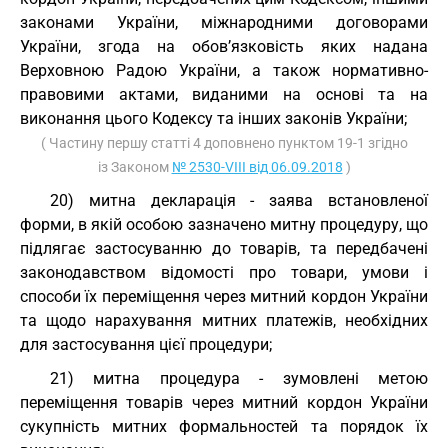
законами України, міжнародними договорами
України, згода на обов’язковість яких надана
Верховною Радою України, а також нормативно-
правовими актами, виданими на основі та на
виконання цього Кодексу та інших законів України;
( Частину першу статті 4 доповнено пунктом 19-1 згідно
із Законом
№ 2530-VIII від 06.09.2018
)
20) митна декларація - заява встановленої
форми, в якій особою зазначено митну процедуру, що
підлягає застосуванню до товарів, та передбачені
законодавством відомості про товари, умови і
способи їх переміщення через митний кордон України
та щодо нарахування митних платежів, необхідних
для застосування цієї процедури;
21) митна процедура - зумовлені метою
переміщення товарів через митний кордон України
сукупність митних формальностей та порядок їх