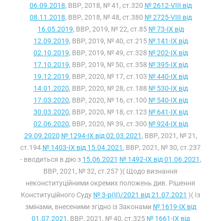
06.09.2018
, ВВР, 2018, № 41, ст.320
№ 2612-VIII від
08.11.2018
, ВВР, 2018, № 48, ст.380
№ 2725-VIII від
16.05.2019
, ВВР, 2019, № 22, ст.85
№ 73-IX від
12.09.2019
, ВВР, 2019, № 40, ст.215
№ 141-IX від
02.10.2019
, ВВР, 2019, № 49, ст.328
№ 202-IX від
17.10.2019
, ВВР, 2019, № 50, ст.358
№ 395-IX від
19.12.2019
, ВВР, 2020, № 17, ст.103
№ 440-IX від
14.01.2020
, ВВР, 2020, № 28, ст.188
№ 530-IX від
17.03.2020
, ВВР, 2020, № 16, ст.100
№ 540-IX від
30.03.2020
, ВВР, 2020, № 18, ст.123
№ 641-IX від
02.06.2020
, ВВР, 2020, № 39, ст.300
№ 924-IX від
29.09.2020
№ 1294-IX від 02.03.2021
, ВВР, 2021, № 21,
ст.194
№ 1403-IX від 15.04.2021
, ВВР, 2021, № 30, ст.237
- вводиться в дію з
15.06.2021
№ 1492-IX від 01.06.2021
,
ВВР, 2021, № 32, ст.257 )( Щодо визнання
неконституційними окремих положень див. Рішення
Конституційного Суду
№ 3-р(II)/2021 від 21.07.2021
)( Із
змінами, внесеними згідно із Законами
№ 1619-IX від
01.07.2021
, ВВР, 2021, № 40, ст.325
№ 1661-IX від