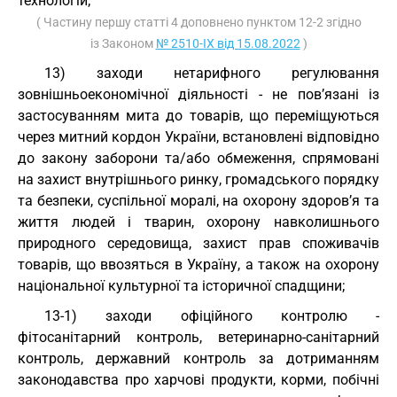
технологій;
( Частину першу статті 4 доповнено пунктом 12-2 згідно
із Законом
№ 2510-IX від 15.08.2022
)
13) заходи нетарифного регулювання
зовнішньоекономічної діяльності - не пов’язані із
застосуванням мита до товарів, що переміщуються
через митний кордон України, встановлені відповідно
до закону заборони та/або обмеження, спрямовані
на захист внутрішнього ринку, громадського порядку
та безпеки, суспільної моралі, на охорону здоров’я та
життя людей і тварин, охорону навколишнього
природного середовища, захист прав споживачів
товарів, що ввозяться в Україну, а також на охорону
національної культурної та історичної спадщини;
13-1) заходи офіційного контролю -
фітосанітарний контроль, ветеринарно-санітарний
контроль, державний контроль за дотриманням
законодавства про харчові продукти, корми, побічні