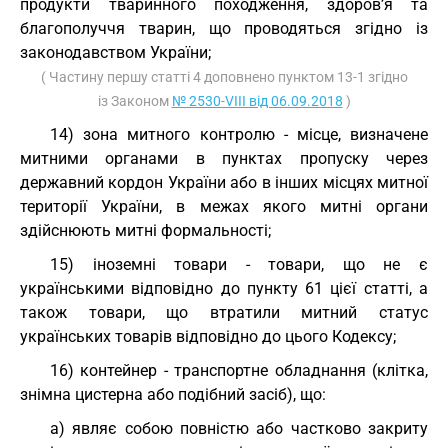
продукти тваринного походження, здоров’я та
благополуччя тварин, що проводяться згідно із
законодавством України;
( Частину першу статті 4 доповнено пунктом 13-1 згідно
із Законом
№ 2530-VIII від 06.09.2018
)
14) зона митного контролю - місце, визначене
митними органами в пунктах пропуску через
державний кордон України або в інших місцях митної
території України, в межах якого митні органи
здійснюють митні формальності;
15) іноземні товари - товари, що не є
українськими відповідно до пункту 61 цієї статті, а
також товари, що втратили митний статус
українських товарів відповідно до цього Кодексу;
16) контейнер - транспортне обладнання (клітка,
знімна цистерна або подібний засіб), що:
а) являє собою повністю або частково закриту