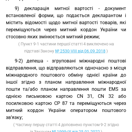
9) декларація митної вартості - документ
встановленої форми, що подається декларантом і
містить відомості щодо митної вартості товарів, які
переміщуються через митний кордон України чи
стосовно яких змінюється митний режим;
( Пункт 9-1 частини першої статті 4 виключено на
підставі Закону
№ 2530-VIII від 06.09.2018
)
9-2) депеша - згруповані міжнародні поштові
відправлення, що відправляються одночасно з місця
міжнародного поштового обміну однієї країни до
іншої згідно з планом направлення міжнародної
пошти та/або планом направлення пошти EMS за
однією письмовою картою CN 31, CN 32 або
посилковою картою CP 87 та переміщуються через
митний кордон України оператором поштового
зв’язку;
( Частину першу статті 4 доповнено пунктом 9-2 згідно
із Законом
№ 1999-IX від 25.01.2022
)