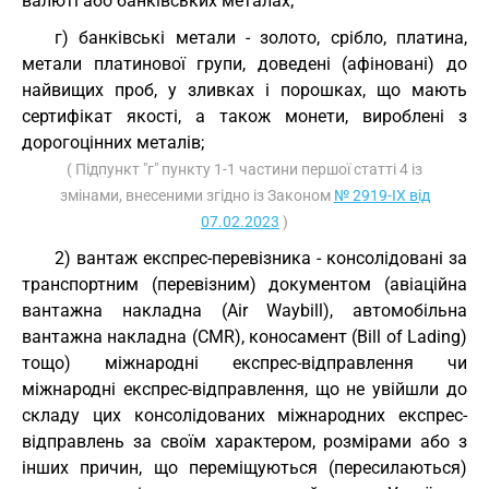
валюті або банківських металах;
г) банківські метали - золото, срібло, платина,
метали платинової групи, доведені (афіновані) до
найвищих проб, у зливках і порошках, що мають
сертифікат якості, а також монети, вироблені з
дорогоцінних металів;
( Підпункт "г" пункту 1-1 частини першої статті 4 із
змінами, внесеними згідно із Законом
№ 2919-IX від
07.02.2023
)
2) вантаж експрес-перевізника - консолідовані за
транспортним (перевізним) документом (авіаційна
вантажна накладна (Air Waybill), автомобільна
вантажна накладна (CMR), коносамент (Bill of Lading)
тощо) міжнародні експрес-відправлення чи
міжнародні експрес-відправлення, що не увійшли до
складу цих консолідованих міжнародних експрес-
відправлень за своїм характером, розмірами або з
інших причин, що переміщуються (пересилаються)