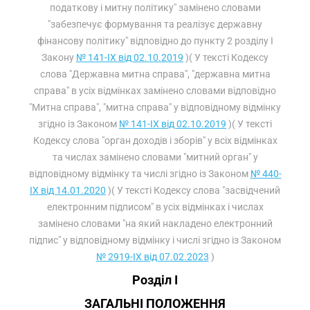
податкову і митну політику" замінено словами
"забезпечує формування та реалізує державну
фінансову політику" відповідно до пункту 2 розділу I
Закону
№ 141-IX від 02.10.2019
)( У тексті Кодексу
слова "Державна митна справа", "державна митна
справа" в усіх відмінках замінено словами відповідно
"Митна справа", "митна справа" у відповідному відмінку
згідно із Законом
№ 141-IX від 02.10.2019
)( У тексті
Кодексу слова "орган доходів і зборів" у всіх відмінках
та числах замінено словами "митний орган" у
відповідному відмінку та числі згідно із Законом
№ 440-
IX від 14.01.2020
)( У тексті Кодексу слова "засвідчений
електронним підписом" в усіх відмінках і числах
замінено словами "на який накладено електронний
підпис" у відповідному відмінку і числі згідно із Законом
№ 2919-IX від 07.02.2023
)
Розділ I
ЗАГАЛЬНІ ПОЛОЖЕННЯ