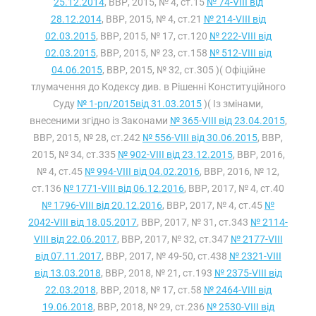
25.12.2014
, ВВР, 2015, № 4, ст.15
№ 74-VIII від
28.12.2014
, ВВР, 2015, № 4, ст.21
№ 214-VIII від
02.03.2015
, ВВР, 2015, № 17, ст.120
№ 222-VIII від
02.03.2015
, ВВР, 2015, № 23, ст.158
№ 512-VIII від
04.06.2015
, ВВР, 2015, № 32, ст.305 )( Офіційне
тлумачення до Кодексу див. в Рішенні Конституційного
Суду
№ 1-рп/2015від 31.03.2015
)( Із змінами,
внесеними згідно із Законами
№ 365-VIII від 23.04.2015
,
ВВР, 2015, № 28, ст.242
№ 556-VIII від 30.06.2015
, ВВР,
2015, № 34, ст.335
№ 902-VIII від 23.12.2015
, ВВР, 2016,
№ 4, ст.45
№ 994-VIII від 04.02.2016
, ВВР, 2016, № 12,
ст.136
№ 1771-VIII від 06.12.2016
, ВВР, 2017, № 4, ст.40
№ 1796-VIII від 20.12.2016
, ВВР, 2017, № 4, ст.45
№
2042-VIII від 18.05.2017
, ВВР, 2017, № 31, ст.343
№ 2114-
VIII від 22.06.2017
, ВВР, 2017, № 32, ст.347
№ 2177-VIII
від 07.11.2017
, ВВР, 2017, № 49-50, ст.438
№ 2321-VIII
від 13.03.2018
, ВВР, 2018, № 21, ст.193
№ 2375-VIII від
22.03.2018
, ВВР, 2018, № 17, ст.58
№ 2464-VIII від
19.06.2018
, ВВР, 2018, № 29, ст.236
№ 2530-VIII від