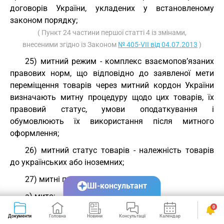
договорів України, укладених у встановленому
законом порядку;
( Пункт 24 частини першої статті 4 із змінами,
внесеними згідно із Законом
№ 405-VII від 04.07.2013
)
25) митний режим - комплекс взаємопов’язаних
правових норм, що відповідно до заявленої мети
переміщення товарів через митний кордон України
визначають митну процедуру щодо цих товарів, їх
правовий статус, умови оподаткування і
обумовлюють їх використання після митного
оформлення;
26) митний статус товарів - належність товарів
до українських або іноземних;
27) митні платежі:
ШІ-консультант
а) мито;
0
б) акцизний податок із ввезених на митну
Документи
Головна
Новини
Консультації
Календар
Сервіси