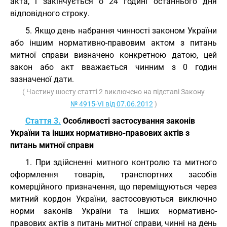
акта, і закінчується о 24 годині останнього дня
відповідного строку.
5. Якщо день набрання чинності законом України
або іншим нормативно-правовим актом з питань
митної справи визначено конкретною датою, цей
закон або акт вважається чинним з 0 годин
зазначеної дати.
( Частину шосту статті 2 виключено на підставі Закону
№ 4915-VI від 07.06.2012
)
Стаття 3.
Особливості застосування законів
України та інших нормативно-правових актів з
питань митної справи
1. При здійсненні митного контролю та митного
оформлення товарів, транспортних засобів
комерційного призначення, що переміщуються через
митний кордон України, застосовуються виключно
норми законів України та інших нормативно-
правових актів з питань митної справи, чинні на день