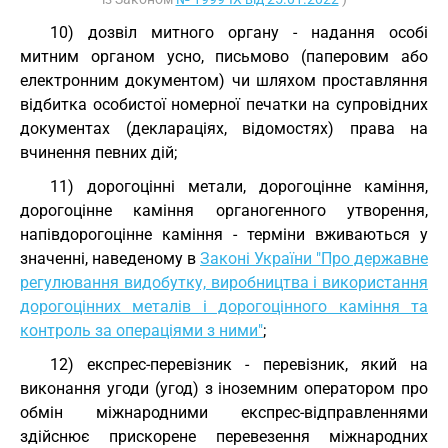
10) дозвіл митного органу - надання особі
митним органом усно, письмово (паперовим або
електронним документом) чи шляхом проставляння
відбитка особистої номерної печатки на супровідних
документах (деклараціях, відомостях) права на
вчинення певних дій;
11) дорогоцінні метали, дорогоцінне каміння,
дорогоцінне каміння органогенного утворення,
напівдорогоцінне каміння - терміни вживаються у
значенні, наведеному в
Законі України "Про державне
регулювання видобутку, виробництва і використання
дорогоцінних металів і дорогоцінного каміння та
контроль за операціями з ними"
;
12) експрес-перевізник - перевізник, який на
виконання угоди (угод) з іноземним оператором про
обмін міжнародними експрес-відправленнями
здійснює прискорене перевезення міжнародних