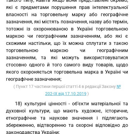
такого типу, навіть якщо вони представлені окремо,
які є предметами порушення прав інтелектуальної
власності на торговельну марку або географічне
зазначення, які містять позначення, назву або термін,
тотожні із охоронюваною в Україні торговельною
маркою чи географічним зазначенням, або які є
схожими настільки, що їх можна сплутати з такою
торговельною маркою чи географічним
зазначенням, та які можуть використовуватися
стосовно одного й того самого виду товарів, щодо
якого охороняється торговельна марка в Україні чи
географічне зазначення;
( Пункт 17 частини першої статті 4 в редакції Закону
№
202-IX від 17.10.2019
)
18) культурні цінності - об’єкти матеріальної та
духовної культури, що мають художнє, історичне,
етнографічне та наукове значення і підлягають
збереженню, відтворенню та охороні відповідно до
законодавства України;