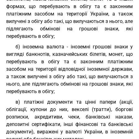
формах, що перебувають в обігу та є законним
платіжним засобом на території України, а також
вилучені з обігу або такі, що вилучаються з нього, але
підлягають обмінові на грошові знаки, які
перебувають в обігу;
б) іноземна валюта - іноземні грошові знаки у
вигляді банкнотів, казначейських білетів, монет, що
перебувають в обігу та є законним платіжним
засобом на території відповідної іноземної держави,
а також вилучені з обігу або такі, що вилучаються з
нього, але підлягають обмінові на грошові знаки, які
перебувають в обігу;
в) платіжні документи та цінні папери (акції,
облігації, купони до них, векселі (тратти), боргові
розписки, акредитиви, чеки, банківські накази,
депозитні сертифікати, інші фінансові та банківські
документи), виражені у валюті України, в іноземній