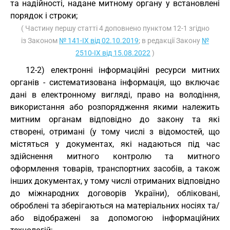
та надійності, надане митному органу у встановлені
порядок і строки;
( Частину першу статті 4 доповнено пунктом 12-1 згідно
із Законом
№ 141-IX від 02.10.2019
; в редакції Закону
№
2510-IX від 15.08.2022
)
12-2) електронні інформаційні ресурси митних
органів - систематизована інформація, що включає
дані в електронному вигляді, право на володіння,
використання або розпорядження якими належить
митним органам відповідно до закону та які
створені, отримані (у тому числі з відомостей, що
містяться у документах, які надаються під час
здійснення митного контролю та митного
оформлення товарів, транспортних засобів, а також
інших документах, у тому числі отриманих відповідно
до міжнародних договорів України), обліковані,
оброблені та зберігаються на матеріальних носіях та/
або відображені за допомогою інформаційних