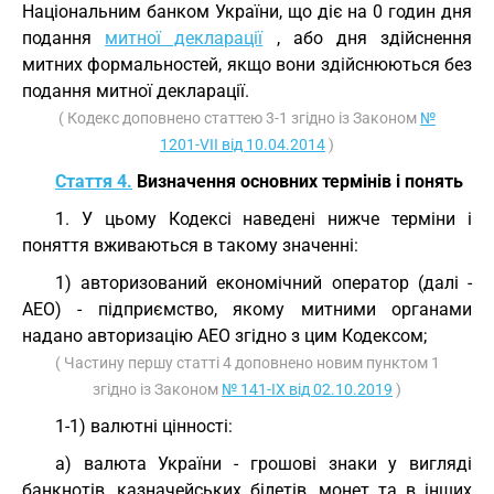
Національним банком України, що діє на 0 годин дня
подання
митної декларації
, або дня здійснення
митних формальностей, якщо вони здійснюються без
подання митної декларації.
( Кодекс доповнено статтею 3-1 згідно із Законом
№
1201-VII від 10.04.2014
)
Стаття 4.
Визначення основних термінів і понять
1. У цьому Кодексі наведені нижче терміни і
поняття вживаються в такому значенні:
1) авторизований економічний оператор (далі -
АЕО) - підприємство, якому митними органами
надано авторизацію АЕО згідно з цим Кодексом;
( Частину першу статті 4 доповнено новим пунктом 1
згідно із Законом
№ 141-IX від 02.10.2019
)
1-1) валютні цінності:
а) валюта України - грошові знаки у вигляді
банкнотів, казначейських білетів, монет та в інших