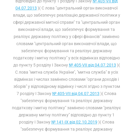
відповідно до пункту 1 розділу I Закону
№ 405-VII від
04.07.2013
)( С лова "центральний орган виконавчої
влади, що забезпечує реалізацію державної політики у
сфері державної митної справи" та "центральний орган
виконавчої влади, що забезпечує формування та
реалізує державну політику у сфері фінансів" замінено
словами "центральний орган виконавчої влади, що
забезпечує формування та реалізує державну
податкову і митну політику" у всіх відмінках відповідно
до пункту 5 розділу I Закону
№ 405-VII від 04.07.2013
)(
С лова "митна служба України", "митна служба" в усіх
відмінках і числах замінено словами "органи доходів і
зборів" у відповідному відмінку і числі згідно з пунктом
7 розділу I Закону
№ 405-VII від 04.07.2013
)( Слова
"забезпечує формування та реалізує державну
податкову і митну політику" замінено словами "реалізує
державну митну політику" відповідно до пункту 1
розділу I Закону
№ 141-IX від 02.10.2019
)( Слова
"забезпечує формування та реалізує державну