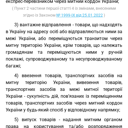
експрес-перевізником через митний кордон України;
( Пункт 2 частини першої статті 4 із змінами, внесеними
згідно із Законом
№ 1999-IX від 25.01.2022
)
3) вантажне відправлення - товари, що надходять
в Україну на адресу осіб або відправляються ними за
межі України, або переміщуються транзитом через
митну територію України, крім товарів, що належать
громадянам та переміщуються ними у ручній
поклажі, супроводжуваному та несупроводжуваному
багажі;
4) ввезення товарів, транспортних засобів на
митну територію України, вивезення товарів,
транспортних засобів за межі митної території
України - сукупність дій, пов’язаних із переміщенням
товарів, транспортних засобів через митний кордон
України у будь-який спосіб у відповідному напрямку;
5) випуск товарів - надання митним органом
права на користування та/або розпорядження