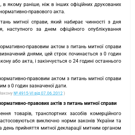
, в якому раніше, ніж в інших офіційних друкованих
 нормативно-правового акта.
тань митної справи, який набирає чинності з дня
я, наступного за днем офіційного опублікування
нормативно-правовим актом з питань митної справи
 визначений днями, цей строк починається з 0 годин
ону або акта, і закінчується о 24 годині останнього
 нормативно-правовим актом з питань митної справи
м з 0 годин зазначеної дати.
 Закону
№ 4915-VI від 07.06.2012
)
нормативно-правових актів з питань митної справи
ння товарів, транспортних засобів комерційного
застосовуються виключно норми законів України та
на день прийняття митної декларації митним органом