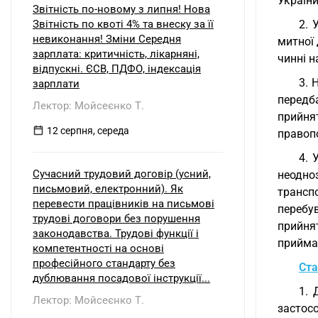
України
Звітність по-новому з липня! Нова
Звітність по квоті 4% та внеску за її
2. 
невиконання! Зміни Середня
митної 
зарплата: критичність, лікарняні,
чинні 
відпускні. ЄСВ, ПДФО, індексація
3. 
зарплати
передб
Лектор: Мойсеєнко Т.
прийня
12 серпня, середа
правопо
4. 
Сучасний трудовий договір (усний,
неодно
письмовий, електронний). Як
трансп
перевести працівників на письмові
перебув
трудові договори без порушення
прийня
законодавства. Трудові функції і
прийма
компетентності на основі
професійного стандарту без
Ста
дублювання посадової інструкції...
1. 
Лектор: Мойсеєнко Т.
застос