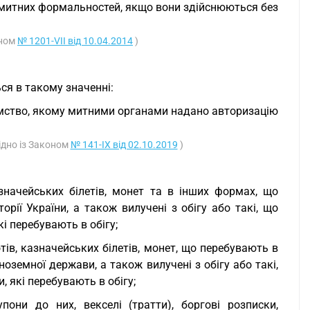
я митних формальностей, якщо вони здійснюються без
оном
№ 1201-VII від 10.04.2014
)
ся в такому значенні:
иємство, якому митними органами надано авторизацію
ідно із Законом
№ 141-IX від 02.10.2019
)
азначейських білетів, монет та в інших формах, що
рії України, а також вилучені з обігу або такі, що
і перебувають в обігу;
тів, казначейських білетів, монет, що перебувають в
ноземної держави, а також вилучені з обігу або такі,
, які перебувають в обігу;
купони до них, векселі (тратти), боргові розписки,