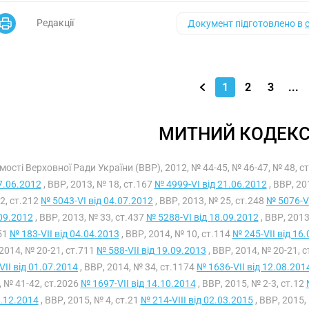
Редакції
Документ підготовлено в
1
2
3
...
МИТНИЙ КОДЕКС
мості Верховної Ради України (ВВР), 2012, № 44-45, № 46-47, № 48, с
7.06.2012
, ВВР, 2013, № 18, ст.167
№ 4999-VI від 21.06.2012
, ВВР, 20
2, ст.212
№ 5043-VI від 04.07.2012
, ВВР, 2013, № 25, ст.248
№ 5076-VI
09.2012
, ВВР, 2013, № 33, ст.437
№ 5288-VI від 18.09.2012
, ВВР, 2013
51
№ 183-VII від 04.04.2013
, ВВР, 2014, № 10, ст.114
№ 245-VII від 16
2014, № 20-21, ст.711
№ 588-VII від 19.09.2013
, ВВР, 2014, № 20-21, 
VII від 01.07.2014
, ВВР, 2014, № 34, ст.1174
№ 1636-VII від 12.08.201
, № 41-42, ст.2026
№ 1697-VII від 14.10.2014
, ВВР, 2015, № 2-3, ст.12
.12.2014
, ВВР, 2015, № 4, ст.21
№ 214-VIII від 02.03.2015
, ВВР, 2015,