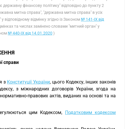
є державну фінансову політику" відповідно до пункту 2
ержавна митна справа", "державна митна справа" в усіх
 у відповідному відмінку згідно із Законом
№ 141-IX від
 відмінках та числах замінено словами "митний орган" у
коном
№ 440-IX від 14.01.2020
)
ЖЕННЯ
ої справи
я з
Конституції України
, цього Кодексу, інших законів
дексу, з міжнародних договорів України, згода на
нормативно-правових актів, виданих на основі та на
, регулюються цим Кодексом,
Податковим кодексом