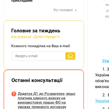
прикладами
ми
Усі головні
р
ві
Головне за тиждень
від редакції «Дебет-Кредит»
Кожного понеділка на Ваш e-mail
Ста
1. 
Україн
Останні консультації
обов’яз
виконан
Додаток Д1 до Розрахунку, якщо
2. 
платник єдиного внеску не
Україн
використовує працю ФО на
умовах трудового договору