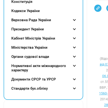
Конституція
Кодекси України
Верховна Рада України
Президент України
Кабінет Міністрів України
Міністерства України
Органи судової влади
(Відо
від 0
Нормативні акти міжнародного
характеру
2
06.
Документи СРСР та УРСР
ст.5
ВВР, 
Cтандарти бух.обліку
1560-
2014
28