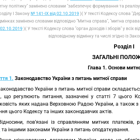
тну політику" замінено словами "забезпечує формування та реалізу
озділу I Закону
№ 141-IX від 02.10.2019
)( У тексті Кодексу слова "Д
дмінках замінено словами відповідно "Митна справа", "митна справа"
02.10.2019
)( У тексті Кодексу слова "орган доходів і зборів" у всіх
відповідному відмінку та числі згідно із За
Розділ I
ЗАГАЛЬНІ ПОЛО
Глава 1. Основи митн
ття 1.
Законодавство України з питань митної справи
Законодавство України з питань митної справи складаєтьс
и, що регулюють питання, зазначені у статті 7 цього Ко
ковість яких надана Верховною Радою України, а також з 
ня цього Кодексу та інших законодавчих актів.
Відносини, пов’язані із справлянням митних платежів
и
та іншими законами України з питань оподаткування.