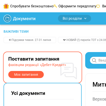
Спробувати безкоштовно
Оформити передплату
Ви
Документи
Всі розділи
ВАЖЛИВІ ТЕМИ
🔉Підсумки тижня. 27-31 липня
💔 НОВИЙ (!) перелік ТОТ з 24.06
Поставити запитання
фахівцям редакції «Дебет-Кредит»
Моє запитання
Митн
Усі документи
Верхов