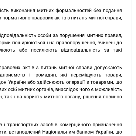
вість виконання митних формальностей без подання
х нормативно-правових актів з питань митної справи,
відповідальність особи за порушення митних правил,
 норми поширюються і на правопорушення, вчинені до
влюють або посилюють відповідальність за такі
-правових актів з питань митної справи допускають
ідприємств і громадян, які переміщують товари,
он України або здійснюють операції з товарами, що
их осіб митних органів, внаслідок чого є можливість
, так і на користь митного органу, рішення повинно
в і транспортних засобів комерційного призначення
юти, встановлений Національним банком України, що