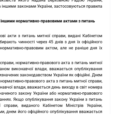
зковість якого надана Верховною Радою України,
та іншими законами України, застосовуються правила
а іншими нормативно-правовими актами з питань
ові акти з питань митної справи, видані Кабінетом
бирають чинності через 45 днів з дня їх офіційного
нормативно-правовим актом, але не раніше дня їх
 справи, нормативно-правового акта з питань митної
ганом виконавчої влади, вважається опублікування
визначених законодавством України як офіційні. Днем
, нормативно-правового акта з питань митної справи,
навчої влади, вважається день виходу в світ номера
значеного закону України або нормативно-правового
даннях. Якщо опублікування закону України з питань
 справи, виданого Кабінетом Міністрів України,
и, днем його офіційного опублікування вважається