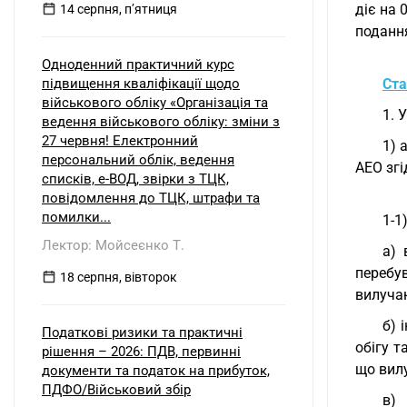
діє на 
14 серпня, пʼятниця
подання
Одноденний практичний курс
підвищення кваліфікації щодо
Ста
військового обліку «Організація та
1. 
ведення військового обліку: зміни з
27 червня! Електронний
1) 
персональний облік, ведення
АЕО згі
списків, е-ВОД, звірки з ТЦК,
повідомлення до ТЦК, штрафи та
помилки...
1-1
Лектор: Мойсеєнко Т.
а) 
перебу
18 серпня, вівторок
вилучаю
б) 
Податкові ризики та практичні
обігу т
рішення – 2026: ПДВ, первинні
що вилу
документи та податок на прибуток,
ПДФО/Військовий збір
в) 