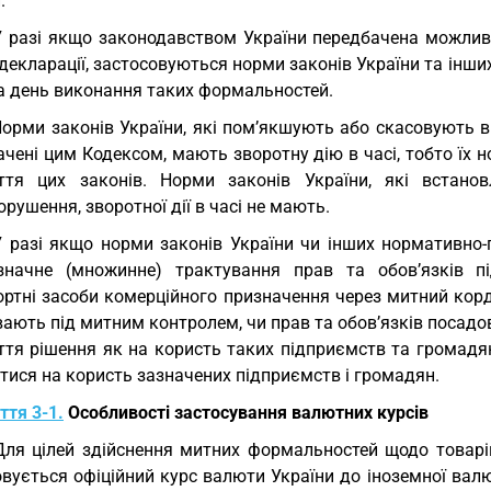
.
У разі якщо законодавством України передбачена можли
декларації, застосовуються норми законів України та інши
на день виконання таких формальностей.
Норми законів України, які пом’якшують або скасовують 
ачені цим Кодексом, мають зворотну дію в часі, тобто їх
ття цих законів. Норми законів України, які встано
рушення, зворотної дії в часі не мають.
У разі якщо норми законів України чи інших нормативно
значне (множинне) трактування прав та обов’язків п
ортні засоби комерційного призначення через митний корд
ають під митним контролем, чи прав та обов’язків посадов
ття рішення як на користь таких підприємств та громадян
тися на користь зазначених підприємств і громадян.
ття 3-1.
Особливості застосування валютних курсів
Для цілей здійснення митних формальностей щодо товарі
овується офіційний курс валюти України до іноземної вал