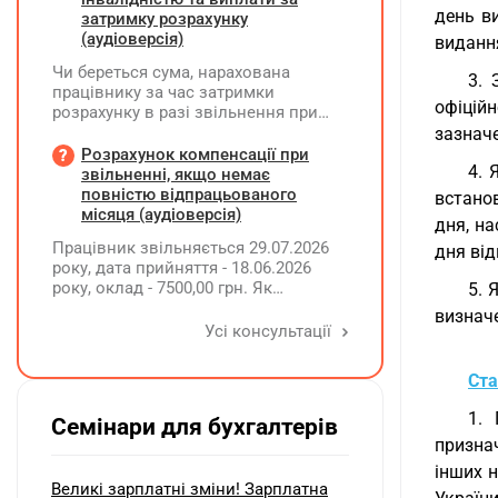
день в
затримку розрахунку
(аудіоверсія)
виданн
Чи береться сума, нарахована
3. 
працівнику за час затримки
офіцій
розрахунку в разі звільнення при
обчсиленні середньомісячної
зазнач
заробітної плати (винагороди), для
Розрахунок компенсації при
4. 
розрахунку внеску на підтримку
звільненні, якщо немає
працевлаштування осіб з
повністю відпрацьованого
встано
інвалідністю?
місяця (аудіоверсія)
дня, на
Працівник звільняється 29.07.2026
дня від
року, дата прийняття - 18.06.2026
року, оклад - 7500,00 грн. Як
5. 
розрахувати компенсацію трьох
визначе
невикористаних днів відпустки при
Усі консультації
звільненні?
Ста
1. 
Семінари для бухгалтерів
призна
інших н
Великі зарплатні зміни! Зарплатна