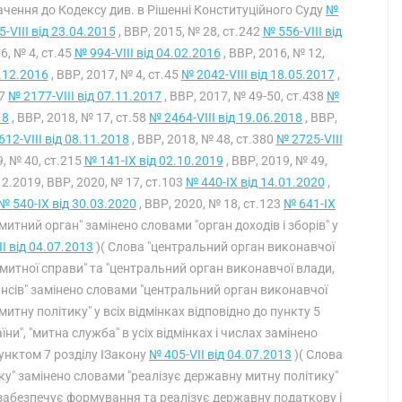
умачення до Кодексу див. в Рішенні Конституційного Суду
№
-VIII від 23.04.2015
, ВВР, 2015, № 28, ст.242
№ 556-VIII від
6, № 4, ст.45
№ 994-VIII від 04.02.2016
, ВВР, 2016, № 12,
0.12.2016
, ВВР, 2017, № 4, ст.45
№ 2042-VIII від 18.05.2017
,
47
№ 2177-VIII від 07.11.2017
, ВВР, 2017, № 49-50, ст.438
№
18
, ВВР, 2018, № 17, ст.58
№ 2464-VIII від 19.06.2018
, ВВР,
12-VIII від 08.11.2018
, ВВР, 2018, № 48, ст.380
№ 2725-VIII
9, № 40, ст.215
№ 141-IX від 02.10.2019
, ВВР, 2019, № 49,
12.2019, ВВР, 2020, № 17, ст.103
№ 440-IX від 14.01.2020
,
№ 540-IX від 30.03.2020
, ВВР, 2020, № 18, ст.123
№ 641-IX
митний орган" замінено словами "орган доходів і зборів" у
I від 04.07.2013
)( Слова "центральний орган виконавчої
 митної справи" та "центральний орган виконавчої влади,
ансів" замінено словами "центральний орган виконавчої
тну політику" у всіх відмінках відповідно до пункту 5
ни", "митна служба" в усіх відмінках і числах замінено
 пунктом 7 розділу IЗакону
№ 405-VII від 04.07.2013
)( Слова
ку" замінено словами "реалізує державну митну політику"
"забезпечує формування та реалізує державну податкову і