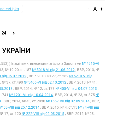
-
A
+
системі iplex
24
 УКРАЇНИ
т.552)( Із змінами, внесеними згідно із Законами
№ 4915-VI
13, № 19-20, ст.187
№ 5018-VI від 21.06.2012
, ВВР, 2013, №
 від 05.07.2012
, ВВР, 2013, № 27, ст.282
№ 5210-VI від
, № 37, ст.490
№ 5406-VI від 02.10.2012
, ВВР, 2013, № 41,
.05.2013
, ВВР, 2014, № 12, ст.178
№ 405-VII від 04.07.2013
,
ст.741
№ 1201-VII від 10.04.2014
, ВВР, 2014, № 23, ст.875
№
4
, ВВР, 2014, № 43, ст.2030
№ 1657-VII від 02.09.2014
, ВВР,
№ 53-VIII від 25.12.2014
, ВВР, 2015, № 4, ст.15
№ 74-VIII від
 № 17, ст.120
№ 222-VIII від 02.03.2015
, ВВР, 2015, № 23,