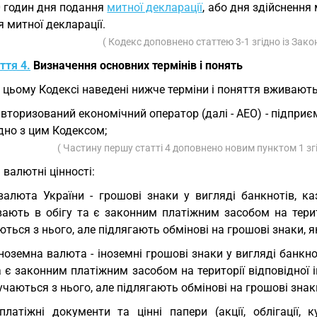
0 годин дня подання
митної декларації
, або дня здійсненн
 митної декларації.
( Кодекс доповнено статтею 3-1 згідно із Зак
ття 4.
Визначення основних термінів і понять
У цьому Кодексі наведені нижче терміни і поняття вживають
авторизований економічний оператор (далі - АЕО) - підпр
дно з цим Кодексом;
( Частину першу статті 4 доповнено новим пунктом 1 зг
) валютні цінності:
валюта України - грошові знаки у вигляді банкнотів, к
вають в обігу та є законним платіжним засобом на терито
ться з нього, але підлягають обмінові на грошові знаки, як
іноземна валюта - іноземні грошові знаки у вигляді банкно
а є законним платіжним засобом на території відповідної і
чаються з нього, але підлягають обмінові на грошові знаки
платіжні документи та цінні папери (акції, облігації, 