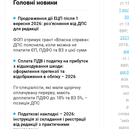
Головні новини
ст.1
1-рп/
30
Продовження дії ЕЦП після 1
вересня 2026: розʼяснення від ДПС
ст.1
для редакції
ВВР,
2321
ФОП отримує грант «Власна справа»:
ДПС пояснила, коли можна не
2018,
платити ЄП, ПДФО та ВЗ з цієї суми
ві
ст.
Сплата ПДВ і податку на прибуток
ВВР,
з відшкодування шкоди:
оформлення претензії та
від 
відображення в обліку – 2026
всіх
вла
Гіг-спеціалісти, які мали щорічну
оплачувану перерву, мають
що
доплатити ПДФО до 18% та ВЗ 5%, –
в
позиція ДПС
р
Податкові накладні – 2026:
слова
інструкція зі складання і реєстрації
"заб
від редакції з практичними
відпо