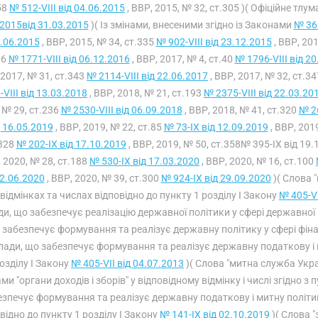
58
№ 512-VIII від 04.06.2015
, ВВР, 2015, № 32, ст.305 )( Офіційне тл
2015від 31.03.2015
)( Із змінами, внесеними згідно із Законами
№ 365
.06.2015
, ВВР, 2015, № 34, ст.335
№ 902-VIII від 23.12.2015
, ВВР, 201
36
№ 1771-VIII від 06.12.2016
, ВВР, 2017, № 4, ст.40
№ 1796-VIII від 2
 2017, № 31, ст.343
№ 2114-VIII від 22.06.2017
, ВВР, 2017, № 32, ст.3
-VIII від 13.03.2018
, ВВР, 2018, № 21, ст.193
№ 2375-VIII від 22.03.20
 № 29, ст.236
№ 2530-VIII від 06.09.2018
, ВВР, 2018, № 41, ст.320
№ 26
д 16.05.2019
, ВВР, 2019, № 22, ст.85
№ 73-IX від 12.09.2019
, ВВР, 201
328
№ 202-IX від 17.10.2019
, ВВР, 2019, № 50, ст.358№ 395-IX від 19.
 2020, № 28, ст.188
№ 530-IX від 17.03.2020
, ВВР, 2020, № 16, ст.100
02.06.2020
, ВВР, 2020, № 39, ст.300
№ 924-IX від 29.09.2020
)( Слова "
 відмінках та числах відповідно до пункту 1 розділу I Закону
№ 405-VI
ди, що забезпечує реалізацію державної політики у сфері державної
 забезпечує формування та реалізує державну політику у сфері фін
лади, що забезпечує формування та реалізує державну податкову і ми
озділу I Закону
№ 405-VII від 04.07.2013
)( Слова "митна служба Украї
ми "органи доходів і зборів" у відповідному відмінку і числі згідно з
езпечує формування та реалізує державну податкову і митну політи
відно до пункту 1 розділу I Закону
№ 141-IX від 02.10.2019
)( Слова 