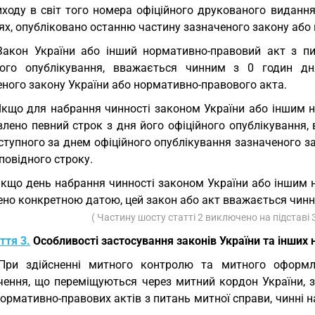
иходу в світ того номера офіційного друкованого видання
ях, опубліковано останню частину зазначеного закону або
Закон України або інший нормативно-правовий акт з пи
ного опублікування, вважається чинним з 0 годин дн
еного закону України або нормативно-правового акта.
Якщо для набрання чинності законом України або іншим 
влено певний строк з дня його офіційного опублікування,
ступного за днем офіційного опублікування зазначеного зак
повідного строку.
Якщо день набрання чинності законом України або іншим
но конкретною датою, цей закон або акт вважається чинни
( Частину шосту статті 2 виключено на підставі
ття 3.
Особливості застосування законів України та інших 
При здійсненні митного контролю та митного оформле
чення, що переміщуються через митний кордон України, 
ормативно-правових актів з питань митної справи, чинні 