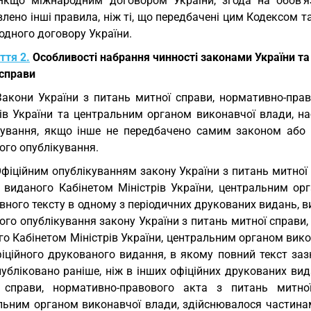
Якщо міжнародним договором України, згода на обов’я
лено інші правила, ніж ті, що передбачені цим Кодексом 
одного договору України.
ття 2.
Особливості набрання чинності законами України т
 справи
Закони України з питань митної справи, нормативно-прав
рів України та центральним органом виконавчої влади, на
кування, якщо інше не передбачено самим законом або 
ого опублікування.
Офіційним опублікуванням закону України з питань митної
, виданого Кабінетом Міністрів України, центральним ор
вного тексту в одному з періодичних друкованих видань, 
ого опублікування закону України з питань митної справи
о Кабінетом Міністрів України, центральним органом вико
фіційного друкованого видання, в якому повний текст за
публіковано раніше, ніж в інших офіційних друкованих ви
 справи, нормативно-правового акта з питань митної
льним органом виконавчої влади, здійснювалося частинам