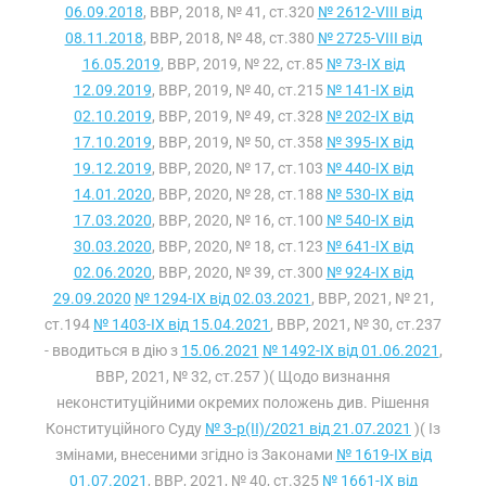
06.09.2018
, ВВР, 2018, № 41, ст.320
№ 2612-VIII від
08.11.2018
, ВВР, 2018, № 48, ст.380
№ 2725-VIII від
16.05.2019
, ВВР, 2019, № 22, ст.85
№ 73-IX від
12.09.2019
, ВВР, 2019, № 40, ст.215
№ 141-IX від
02.10.2019
, ВВР, 2019, № 49, ст.328
№ 202-IX від
17.10.2019
, ВВР, 2019, № 50, ст.358
№ 395-IX від
19.12.2019
, ВВР, 2020, № 17, ст.103
№ 440-IX від
14.01.2020
, ВВР, 2020, № 28, ст.188
№ 530-IX від
17.03.2020
, ВВР, 2020, № 16, ст.100
№ 540-IX від
30.03.2020
, ВВР, 2020, № 18, ст.123
№ 641-IX від
02.06.2020
, ВВР, 2020, № 39, ст.300
№ 924-IX від
29.09.2020
№ 1294-IX від 02.03.2021
, ВВР, 2021, № 21,
ст.194
№ 1403-IX від 15.04.2021
, ВВР, 2021, № 30, ст.237
- вводиться в дію з
15.06.2021
№ 1492-IX від 01.06.2021
,
ВВР, 2021, № 32, ст.257 )( Щодо визнання
неконституційними окремих положень див. Рішення
Конституційного Суду
№ 3-р(II)/2021 від 21.07.2021
)( Із
змінами, внесеними згідно із Законами
№ 1619-IX від
01.07.2021
, ВВР, 2021, № 40, ст.325
№ 1661-IX від