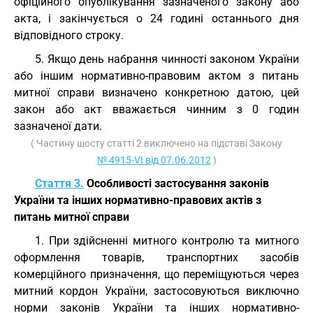
офіційного опублікування зазначеного закону або
акта, і закінчується о 24 годині останнього дня
відповідного строку.
5. Якщо день набрання чинності законом України
або іншим нормативно-правовим актом з питань
митної справи визначено конкретною датою, цей
закон або акт вважається чинним з 0 годин
зазначеної дати.
( Частину шосту статті 2 виключено на підставі Закону
№ 4915-VI від 07.06.2012
)
Стаття 3.
Особливості застосування законів
України та інших нормативно-правових актів з
питань митної справи
1. При здійсненні митного контролю та митного
оформлення товарів, транспортних засобів
комерційного призначення, що переміщуються через
митний кордон України, застосовуються виключно
норми законів України та інших нормативно-