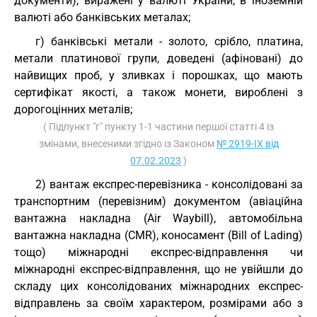
документи), виражені у валюті України, в іноземній
валюті або банківських металах;
г) банківські метали - золото, срібло, платина,
метали платинової групи, доведені (афіновані) до
найвищих проб, у зливках і порошках, що мають
сертифікат якості, а також монети, вироблені з
дорогоцінних металів;
( Підпункт "г" пункту 1-1 частини першої статті 4 із
змінами, внесеними згідно із Законом
№ 2919-IX від
07.02.2023
)
2) вантаж експрес-перевізника - консолідовані за
транспортним (перевізним) документом (авіаційна
вантажна накладна (Air Waybill), автомобільна
вантажна накладна (CMR), коносамент (Bill of Lading)
тощо) міжнародні експрес-відправлення чи
міжнародні експрес-відправлення, що не увійшли до
складу цих консолідованих міжнародних експрес-
відправлень за своїм характером, розмірами або з