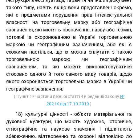
інструкція з експлуатації, гарантія чи інший документ
такого типу, навіть якщо вони представлені окремо,
які є предметами порушення прав інтелектуальної
власності на торговельну марку або географічне
зазначення, які містять позначення, назву або термін,
тотожні із охоронюваною в Україні торговельною
маркою чи географічним зазначенням, або які є
схожими настільки, що їх можна сплутати з такою
торговельною маркою чи географічним
зазначенням, та які можуть використовуватися
стосовно одного й того самого виду товарів, щодо
якого охороняється торговельна марка в Україні чи
географічне зазначення;
( Пункт 17 частини першої статті 4 в редакції Закону
№
202-IX від 17.10.2019
)
18) культурні цінності - об’єкти матеріальної та
духовної культури, що мають художнє, історичне,
етнографічне та наукове значення і підлягають
збереженню, відтворенню та охороні відповідно до