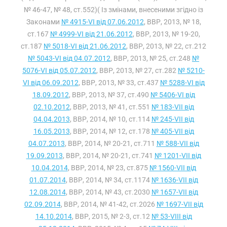
№ 46-47, № 48, ст.552)( Із змінами, внесеними згідно із
Законами
№ 4915-VI від 07.06.2012
, ВВР, 2013, № 18,
ст.167
№ 4999-VI від 21.06.2012
, ВВР, 2013, № 19-20,
ст.187
№ 5018-VI від 21.06.2012
, ВВР, 2013, № 22, ст.212
№ 5043-VI від 04.07.2012
, ВВР, 2013, № 25, ст.248
№
5076-VI від 05.07.2012
, ВВР, 2013, № 27, ст.282
№ 5210-
VI від 06.09.2012
, ВВР, 2013, № 33, ст.437
№ 5288-VI від
18.09.2012
, ВВР, 2013, № 37, ст.490
№ 5406-VI від
02.10.2012
, ВВР, 2013, № 41, ст.551
№ 183-VII від
04.04.2013
, ВВР, 2014, № 10, ст.114
№ 245-VII від
16.05.2013
, ВВР, 2014, № 12, ст.178
№ 405-VII від
04.07.2013
, ВВР, 2014, № 20-21, ст.711
№ 588-VII від
19.09.2013
, ВВР, 2014, № 20-21, ст.741
№ 1201-VII від
10.04.2014
, ВВР, 2014, № 23, ст.875
№ 1560-VII від
01.07.2014
, ВВР, 2014, № 34, ст.1174
№ 1636-VII від
12.08.2014
, ВВР, 2014, № 43, ст.2030
№ 1657-VII від
02.09.2014
, ВВР, 2014, № 41-42, ст.2026
№ 1697-VII від
14.10.2014
, ВВР, 2015, № 2-3, ст.12
№ 53-VIII від