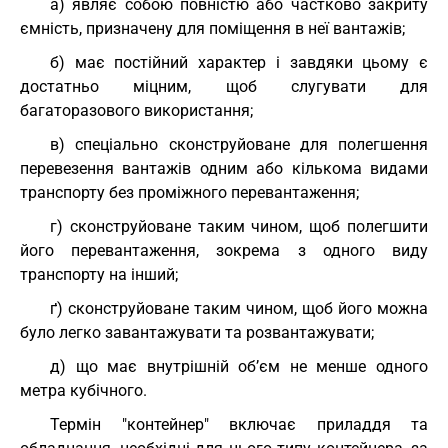
а) являє собою повністю або частково закриту
ємність, призначену для поміщення в неї вантажів;
б) має постійний характер і завдяки цьому є
достатньо міцним, щоб слугувати для
багаторазового використання;
в) спеціально сконструйоване для полегшення
перевезення вантажів одним або кількома видами
транспорту без проміжного перевантаження;
г) сконструйоване таким чином, щоб полегшити
його перевантаження, зокрема з одного виду
транспорту на інший;
ґ) сконструйоване таким чином, щоб його можна
було легко завантажувати та розвантажувати;
д) що має внутрішній об’єм не менше одного
метра кубічного.
Термін "контейнер" включає приладдя та