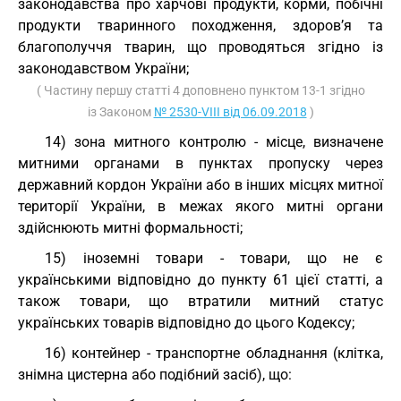
законодавства про харчові продукти, корми, побічні
продукти тваринного походження, здоров’я та
благополуччя тварин, що проводяться згідно із
законодавством України;
( Частину першу статті 4 доповнено пунктом 13-1 згідно
із Законом
№ 2530-VIII від 06.09.2018
)
14) зона митного контролю - місце, визначене
митними органами в пунктах пропуску через
державний кордон України або в інших місцях митної
території України, в межах якого митні органи
здійснюють митні формальності;
15) іноземні товари - товари, що не є
українськими відповідно до пункту 61 цієї статті, а
також товари, що втратили митний статус
українських товарів відповідно до цього Кодексу;
16) контейнер - транспортне обладнання (клітка,
знімна цистерна або подібний засіб), що: