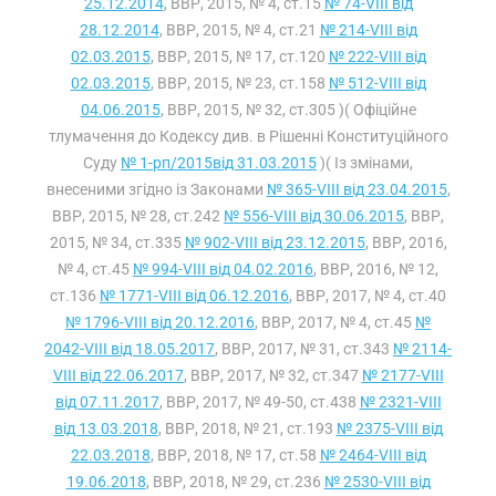
25.12.2014
, ВВР, 2015, № 4, ст.15
№ 74-VIII від
28.12.2014
, ВВР, 2015, № 4, ст.21
№ 214-VIII від
02.03.2015
, ВВР, 2015, № 17, ст.120
№ 222-VIII від
02.03.2015
, ВВР, 2015, № 23, ст.158
№ 512-VIII від
04.06.2015
, ВВР, 2015, № 32, ст.305 )( Офіційне
тлумачення до Кодексу див. в Рішенні Конституційного
Суду
№ 1-рп/2015від 31.03.2015
)( Із змінами,
внесеними згідно із Законами
№ 365-VIII від 23.04.2015
,
ВВР, 2015, № 28, ст.242
№ 556-VIII від 30.06.2015
, ВВР,
2015, № 34, ст.335
№ 902-VIII від 23.12.2015
, ВВР, 2016,
№ 4, ст.45
№ 994-VIII від 04.02.2016
, ВВР, 2016, № 12,
ст.136
№ 1771-VIII від 06.12.2016
, ВВР, 2017, № 4, ст.40
№ 1796-VIII від 20.12.2016
, ВВР, 2017, № 4, ст.45
№
2042-VIII від 18.05.2017
, ВВР, 2017, № 31, ст.343
№ 2114-
VIII від 22.06.2017
, ВВР, 2017, № 32, ст.347
№ 2177-VIII
від 07.11.2017
, ВВР, 2017, № 49-50, ст.438
№ 2321-VIII
від 13.03.2018
, ВВР, 2018, № 21, ст.193
№ 2375-VIII від
22.03.2018
, ВВР, 2018, № 17, ст.58
№ 2464-VIII від
19.06.2018
, ВВР, 2018, № 29, ст.236
№ 2530-VIII від