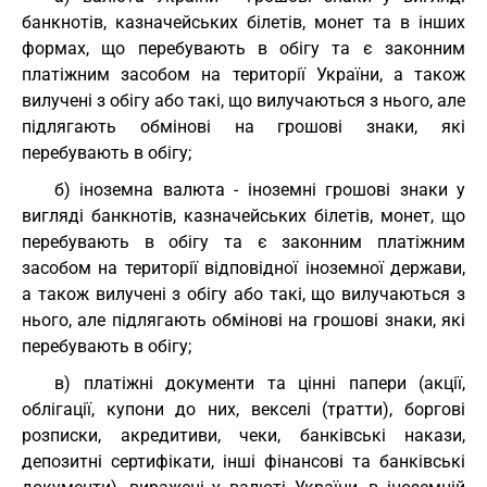
банкнотів, казначейських білетів, монет та в інших
формах, що перебувають в обігу та є законним
платіжним засобом на території України, а також
вилучені з обігу або такі, що вилучаються з нього, але
підлягають обмінові на грошові знаки, які
перебувають в обігу;
б) іноземна валюта - іноземні грошові знаки у
вигляді банкнотів, казначейських білетів, монет, що
перебувають в обігу та є законним платіжним
засобом на території відповідної іноземної держави,
а також вилучені з обігу або такі, що вилучаються з
нього, але підлягають обмінові на грошові знаки, які
перебувають в обігу;
в) платіжні документи та цінні папери (акції,
облігації, купони до них, векселі (тратти), боргові
розписки, акредитиви, чеки, банківські накази,
депозитні сертифікати, інші фінансові та банківські