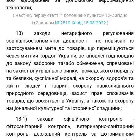
або відображені за допомогою інформаційних
технологій;
( Частину першу статті 4 доповнено пунктом 12-2 згідно
із Законом
№ 2510-IX від 15.08.2022
)
13) заходи нетарифного регулювання
зовнішньоекономічної діяльності - не пов’язані із
застосуванням мита до товарів, що переміщуються
через митний кордон України, встановлені відповідно
до закону заборони та/або обмеження, спрямовані
на захист внутрішнього ринку, громадського порядку
та безпеки, суспільної моралі, на охорону здоров’я та
життя людей і тварин, охорону навколишнього
природного середовища, захист прав споживачів
товарів, що ввозяться в Україну, а також на охорону
національної культурної та історичної спадщини;
13-1) заходи офіційного контролю -
фітосанітарний контроль, ветеринарно-санітарний
контроль, державний контроль за дотриманням