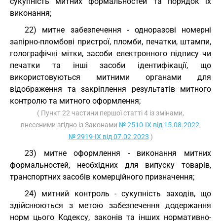
сукупність митних формальностей та порядок їх
виконання;
22) митне забезпечення - одноразові номерні
запірно-пломбові пристрої, пломби, печатки, штампи,
голографічні мітки, засоби електронного підпису чи
печатки та інші засоби ідентифікації, що
використовуються митними органами для
відображення та закріплення результатів митного
контролю та митного оформлення;
( Пункт 22 частини першої статті 4 із змінами,
внесеними згідно із Законами
№ 2510-IX від 15.08.2022
,
№ 2919-IX від 07.02.2023
)
23) митне оформлення - виконання митних
формальностей, необхідних для випуску товарів,
транспортних засобів комерційного призначення;
24) митний контроль - сукупність заходів, що
здійснюються з метою забезпечення додержання
норм цього Кодексу, законів та інших нормативно-