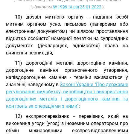
із Законом
№ 1999-IX від 25.01.2022
)
10) дозвіл митного органу - надання особі
митним органом усно, письмово (паперовим або
електронним документом) чи шляхом проставляння
відбитка особистої номерної печатки на супровідних
документах (деклараціях, відомостях) права на
вчинення певних дій;
11) дорогоцінні метали, дорогоцінне каміння,
дорогоцінне каміння органогенного утворення,
напівдорогоцінне каміння - терміни вживаються у
значенні, наведеному в
Законі України "Про державне
регулювання видобутку, виробництва і використання
дорогоцінних металів і дорогоцінного каміння та
контроль за операціями з ними"
;
12) експрес-перевізник - перевізник, який на
виконання угоди (угод) з іноземним оператором про
обмін міжнародними експрес-відправленнями