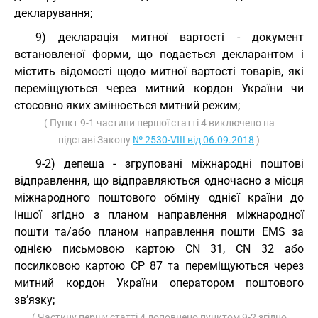
декларування;
9) декларація митної вартості - документ
встановленої форми, що подається декларантом і
містить відомості щодо митної вартості товарів, які
переміщуються через митний кордон України чи
стосовно яких змінюється митний режим;
( Пункт 9-1 частини першої статті 4 виключено на
підставі Закону
№ 2530-VIII від 06.09.2018
)
9-2) депеша - згруповані міжнародні поштові
відправлення, що відправляються одночасно з місця
міжнародного поштового обміну однієї країни до
іншої згідно з планом направлення міжнародної
пошти та/або планом направлення пошти EMS за
однією письмовою картою CN 31, CN 32 або
посилковою картою CP 87 та переміщуються через
митний кордон України оператором поштового
зв’язку;
( Частину першу статті 4 доповнено пунктом 9-2 згідно