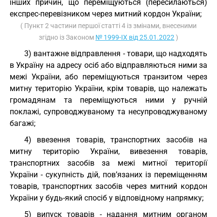
інших причин, що переміщуються (пересилаються)
експрес-перевізником через митний кордон України;
( Пункт 2 частини першої статті 4 із змінами, внесеними
згідно із Законом
№ 1999-IX від 25.01.2022
)
3) вантажне відправлення - товари, що надходять
в Україну на адресу осіб або відправляються ними за
межі України, або переміщуються транзитом через
митну територію України, крім товарів, що належать
громадянам та переміщуються ними у ручній
поклажі, супроводжуваному та несупроводжуваному
багажі;
4) ввезення товарів, транспортних засобів на
митну територію України, вивезення товарів,
транспортних засобів за межі митної території
України - сукупність дій, пов’язаних із переміщенням
товарів, транспортних засобів через митний кордон
України у будь-який спосіб у відповідному напрямку;
5) випуск товарів - надання митним органом