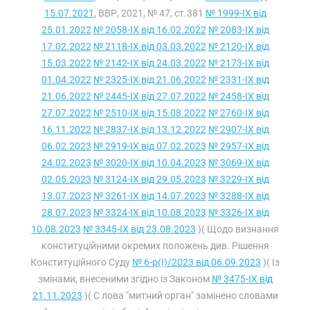
15.07.2021
, ВВР, 2021, № 47, ст.381
№ 1999-IX від
25.01.2022
№ 2058-IX від 16.02.2022
№ 2083-IX від
17.02.2022
№ 2118-IX від 03.03.2022
№ 2120-IX від
15.03.2022
№ 2142-IX від 24.03.2022
№ 2173-IX від
01.04.2022
№ 2325-IX від 21.06.2022
№ 2331-IX від
21.06.2022
№ 2445-IX від 27.07.2022
№ 2458-IX від
27.07.2022
№ 2510-IX від 15.08.2022
№ 2760-IX від
16.11.2022
№ 2837-IX від 13.12.2022
№ 2907-IX від
06.02.2023
№ 2919-IX від 07.02.2023
№ 2957-IX від
24.02.2023
№ 3020-IX від 10.04.2023
№ 3069-IX від
02.05.2023
№ 3124-IX від 29.05.2023
№ 3229-IX від
13.07.2023
№ 3261-IX від 14.07.2023
№ 3288-IX від
28.07.2023
№ 3324-IX від 10.08.2023
№ 3326-IX від
10.08.2023
№ 3345-IX від 23.08.2023
)( Щодо визнання
конституційними окремих положень див. Рішення
Конституційного Суду
№ 6-р(I)/2023 від 06.09.2023
)( Із
змінами, внесеними згідно із Законом
№ 3475-IX від
21.11.2023
)( С лова "митний орган" замінено словами