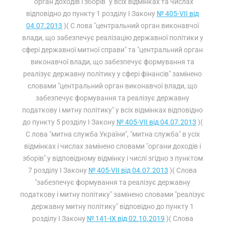
"орган доходів і зборів" у всіх відмінках та числах
відповідно до пункту 1 розділу I Закону
№ 405-VII від
04.07.2013
)( С лова "центральний орган виконавчої
влади, що забезпечує реалізацію державної політики у
сфері державної митної справи" та "центральний орган
виконавчої влади, що забезпечує формування та
реалізує державну політику у сфері фінансів" замінено
словами "центральний орган виконавчої влади, що
забезпечує формування та реалізує державну
податкову і митну політику" у всіх відмінках відповідно
до пункту 5 розділу I Закону
№ 405-VII від 04.07.2013
)(
С лова "митна служба України", "митна служба" в усіх
відмінках і числах замінено словами "органи доходів і
зборів" у відповідному відмінку і числі згідно з пунктом
7 розділу I Закону
№ 405-VII від 04.07.2013
)( Слова
"забезпечує формування та реалізує державну
податкову і митну політику" замінено словами "реалізує
державну митну політику" відповідно до пункту 1
розділу I Закону
№ 141-IX від 02.10.2019
)( Слова