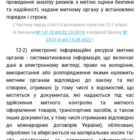
проведення аналізу ризиків з метою оцінки безпеки
та надійності, надане митному органу у встановлені
порядок і строки;
( Частину першу статті 4 доповнено пунктом 12-1 згідно
із Законом
№ 141-IX від 02.10.2019
; в редакції Закону
№
2510-IX від 15.08.2022
)
12-2) електронні інформаційні ресурси митних
органів - систематизована інформація, що включає
дані в електронному вигляді, право на володіння,
використання або розпорядження якими належить
митним органам відповідно до закону та які
створені, отримані (у тому числі з відомостей, що
містяться у документах, які надаються під час
здійснення митного контролю та митного
оформлення товарів, транспортних засобів, а також
інших документах, у тому числі отриманих відповідно
до міжнародних договорів України), обліковані,
оброблені та зберігаються на матеріальних носіях та/