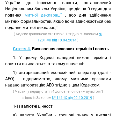
України до іноземної валюти, встановлений
Національним банком України, що діє на 0 годин дня
подання
митної декларації
, або дня здійснення
митних формальностей, якщо вони здійснюються без
подання митної декларації.
( Кодекс доповнено статтею 3-1 згідно із Законом
№
1201-VII від 10.04.2014
)
Стаття 4.
Визначення основних термінів і понять
1. У цьому Кодексі наведені нижче терміни і
поняття вживаються в такому значенні:
1) авторизований економічний оператор (далі -
АЕО) - підприємство, якому митними органами
надано авторизацію АЕО згідно з цим Кодексом;
( Частину першу статті 4 доповнено новим пунктом 1
згідно із Законом
№ 141-IX від 02.10.2019
)
1-1) валютні цінності:
а) валюта України - грошові знаки у вигляді