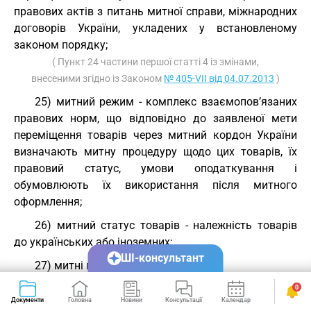
правових актів з питань митної справи, міжнародних
договорів України, укладених у встановленому
законом порядку;
( Пункт 24 частини першої статті 4 із змінами,
внесеними згідно із Законом
№ 405-VII від 04.07.2013
)
25) митний режим - комплекс взаємопов’язаних
правових норм, що відповідно до заявленої мети
переміщення товарів через митний кордон України
визначають митну процедуру щодо цих товарів, їх
правовий статус, умови оподаткування і
обумовлюють їх використання після митного
оформлення;
26) митний статус товарів - належність товарів
до українських або іноземних;
ШІ-консультант
27) митні платежі:
а) мито;
0
Документи
Головна
Новини
Консультації
Календар
Сервіси