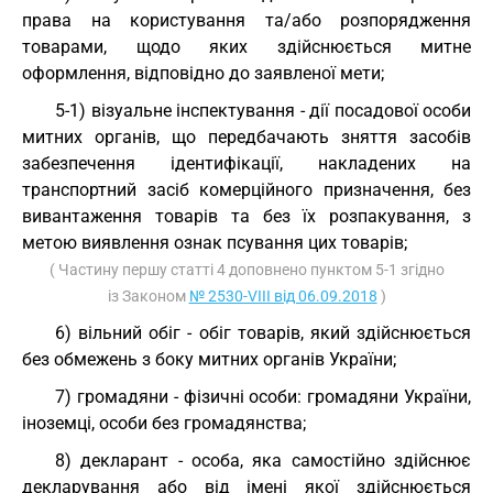
права на користування та/або розпорядження
товарами, щодо яких здійснюється митне
оформлення, відповідно до заявленої мети;
5-1) візуальне інспектування - дії посадової особи
митних органів, що передбачають зняття засобів
забезпечення ідентифікації, накладених на
транспортний засіб комерційного призначення, без
вивантаження товарів та без їх розпакування, з
метою виявлення ознак псування цих товарів;
( Частину першу статті 4 доповнено пунктом 5-1 згідно
із Законом
№ 2530-VIII від 06.09.2018
)
6) вільний обіг - обіг товарів, який здійснюється
без обмежень з боку митних органів України;
7) громадяни - фізичні особи: громадяни України,
іноземці, особи без громадянства;
8) декларант - особа, яка самостійно здійснює
декларування або від імені якої здійснюється