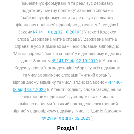
"забезпечує формування та реалізує державну
податкову і митну політику" замінено словами
"забезпечує формування та реалізує державну
фінансову політику" відповідно до пункту 2 розділу I
Закону
№ 141-IX від 02.10.2019
)( У тексті Кодексу
слова "Державна митна справа", "державна митна
справа" в усіх відмінках замінено словами відповідно
"Митна справа", "митна справа" у відповідному відмінку
згідно із Законом
№ 141-IX від 02.10.2019
)( У тексті
Кодексу слова "орган доходів і зборів" у всіх відмінках
та числах замінено словами "митний орган" у
відповідному відмінку та числі згідно із Законом
№ 440-
IX від 14.01.2020
)( У тексті Кодексу слова "засвідчений
електронним підписом" в усіх відмінках і числах
замінено словами "на який накладено електронний
підпис" у відповідному відмінку і числі згідно із Законом
№ 2919-IX від 07.02.2023
)
Розділ I