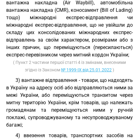
вантажна накладна (Air Waybill), автомобільна
вантажна накладна (CMR), коносамент (Bill of Lading)
тощо) міжнародні експрес-відправлення чи
міжнародні експрес-відправлення, що не увійшли до
складу цих консолідованих міжнародних експрес-
відправлень за своїм характером, розмірами або з
інших причин, що переміщуються (пересилаються)
експрес-перевізником через митний кордон України;
( Пункт 2 частини першої статті 4 із змінами, внесеними
згідно із Законом
№ 1999-IX від 25.01.2022
)
3) вантажне відправлення - товари, що надходять
в Україну на адресу осіб або відправляються ними за
межі України, або переміщуються транзитом через
митну територію України, крім товарів, що належать
громадянам та переміщуються ними у ручній
поклажі, супроводжуваному та несупроводжуваному
багажі;
4) ввезення товарів, транспортних засобів на