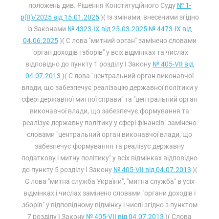
положень див. Рішення Конституційного Суду
№ 1-
р(II)/2025 від 15.01.2025
)( Із змінами, внесеними згідно
із Законами
№ 4323-IX від 25.03.2025
№ 4473-IX від
04.06.2025
)( С лова "митний орган" замінено словами
"орган доходів і зборів" у всіх відмінках та числах
відповідно до пункту 1 розділу I Закону
№ 405-VII від
04.07.2013
)( С лова "центральний орган виконавчої
влади, що забезпечує реалізацію державної політики у
сфері державної митної справи" та "центральний орган
виконавчої влади, що забезпечує формування та
реалізує державну політику у сфері фінансів" замінено
словами "центральний орган виконавчої влади, що
забезпечує формування та реалізує державну
податкову і митну політику" у всіх відмінках відповідно
до пункту 5 розділу I Закону
№ 405-VII від 04.07.2013
)(
С лова "митна служба України", "митна служба" в усіх
відмінках і числах замінено словами "органи доходів і
зборів" у відповідному відмінку і числі згідно з пунктом
7 розділу I Закону
№ 405-VII від 04.07.2013
)( Слова