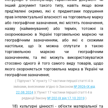
інший документ такого типу, навіть якщо вони
пред’явлені окремо, які є предметами порушення
прав інтелектуальної власності на торговельну марку
або географічне зазначення, які містять позначення,
назву (найменування) або термін, тотожні із
охоронюваною в Україні торговельною маркою чи
географічним зазначенням, або які є схожими
настільки, що їх можна сплутати з такою
торговельною маркою чи географічним
зазначенням, та які можуть використовуватися
стосовно одного й того самого виду товарів, щодо
якого охороняється торговельна марка в Україні чи
географічне зазначення;
( Підпункт "в" пункту 17 частини першої статті 4 із
змінами, внесеними згідно із Законом
№ 3926-IX від
22.08.2024
)( Пункт 17 частини першої статті 4 в
редакції Закону
№ 202-IX від 17.10.2019
)
18) культурні цінності - об’єкти матеріальної та