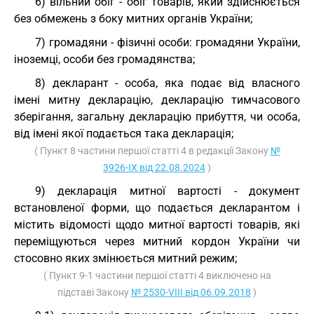
6) вільний обіг - обіг товарів, який здійснюється
без обмежень з боку митних органів України;
7) громадяни - фізичні особи: громадяни України,
іноземці, особи без громадянства;
8) декларант - особа, яка подає від власного
імені митну декларацію, декларацію тимчасового
зберігання, загальну декларацію прибуття, чи особа,
від імені якої подається така декларація;
( Пункт 8 частини першої статті 4 в редакції Закону
№
3926-IX від 22.08.2024
)
9) декларація митної вартості - документ
встановленої форми, що подається декларантом і
містить відомості щодо митної вартості товарів, які
переміщуються через митний кордон України чи
стосовно яких змінюється митний режим;
( Пункт 9-1 частини першої статті 4 виключено на
підставі Закону
№ 2530-VIII від 06.09.2018
)