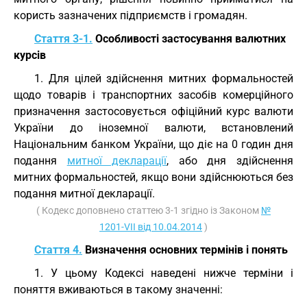
користь зазначених підприємств і громадян.
Стаття 3-1.
Особливості застосування валютних
курсів
1. Для цілей здійснення митних формальностей
щодо товарів і транспортних засобів комерційного
призначення застосовується офіційний курс валюти
України до іноземної валюти, встановлений
Національним банком України, що діє на 0 годин дня
подання
митної декларації
, або дня здійснення
митних формальностей, якщо вони здійснюються без
подання митної декларації.
( Кодекс доповнено статтею 3-1 згідно із Законом
№
1201-VII від 10.04.2014
)
Стаття 4.
Визначення основних термінів і понять
1. У цьому Кодексі наведені нижче терміни і
поняття вживаються в такому значенні: