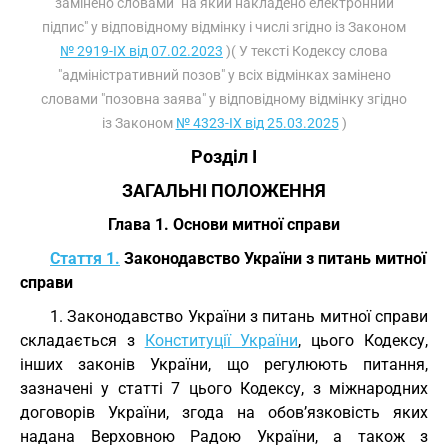
замінено словами "на який накладено електронний
підпис" у відповідному відмінку і числі згідно із Законом
№ 2919-IX від 07.02.2023
)( У тексті Кодексу слова
"адміністративний позов" у всіх відмінках замінено
словами "позовна заява" у відповідному відмінку згідно
із Законом
№ 4323-IX від 25.03.2025
)
Розділ I
ЗАГАЛЬНІ ПОЛОЖЕННЯ
Глава 1. Основи митної справи
Стаття 1.
Законодавство України з питань митної
справи
1. Законодавство України з питань митної справи
складається з
Конституції України
, цього Кодексу,
інших законів України, що регулюють питання,
зазначені у статті 7 цього Кодексу, з міжнародних
договорів України, згода на обов’язковість яких
надана Верховною Радою України, а також з