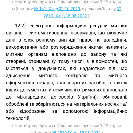
( Частину першу статті 4 доповнено пунктом 12-1 згідно
із Законом
№ 141-IX від 02.10.2019
; в редакції Закону
№
2510-IX від 15.08.2022
)
12-2) електронні інформаційні ресурси митних
органів - систематизована інформація, що включає
дані в електронному вигляді, право на володіння,
використання або розпорядження якими належить
митним органам відповідно до закону та які
створені, отримані (у тому числі з відомостей, що
містяться у документах, які надаються під час
здійснення митного контролю та митного
оформлення товарів, транспортних засобів, а також
інших документах, у тому числі отриманих відповідно
до міжнародних договорів України), обліковані,
оброблені та зберігаються на матеріальних носіях та/
або відображені за допомогою інформаційних
технологій;
( Частину першу статті 4 доповнено пунктом 12-2 згідно
із Законом
№ 2510-IX від 15.08.2022
)