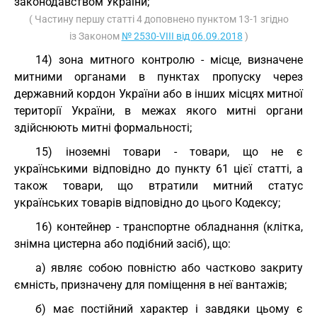
законодавством України;
( Частину першу статті 4 доповнено пунктом 13-1 згідно
із Законом
№ 2530-VIII від 06.09.2018
)
14) зона митного контролю - місце, визначене
митними органами в пунктах пропуску через
державний кордон України або в інших місцях митної
території України, в межах якого митні органи
здійснюють митні формальності;
15) іноземні товари - товари, що не є
українськими відповідно до пункту 61 цієї статті, а
також товари, що втратили митний статус
українських товарів відповідно до цього Кодексу;
16) контейнер - транспортне обладнання (клітка,
знімна цистерна або подібний засіб), що:
а) являє собою повністю або частково закриту
ємність, призначену для поміщення в неї вантажів;
б) має постійний характер і завдяки цьому є