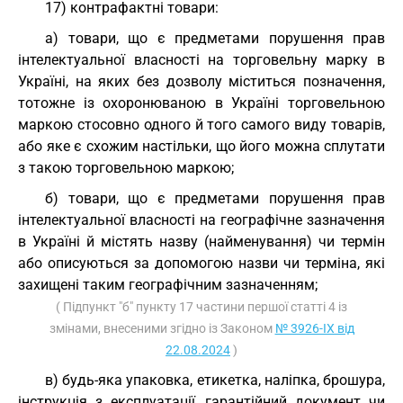
17) контрафактні товари:
а) товари, що є предметами порушення прав
інтелектуальної власності на торговельну марку в
Україні, на яких без дозволу міститься позначення,
тотожне із охоронюваною в Україні торговельною
маркою стосовно одного й того самого виду товарів,
або яке є схожим настільки, що його можна сплутати
з такою торговельною маркою;
б) товари, що є предметами порушення прав
інтелектуальної власності на географічне зазначення
в Україні й містять назву (найменування) чи термін
або описуються за допомогою назви чи терміна, які
захищені таким географічним зазначенням;
( Підпункт "б" пункту 17 частини першої статті 4 із
змінами, внесеними згідно із Законом
№ 3926-IX від
22.08.2024
)
в) будь-яка упаковка, етикетка, наліпка, брошура,
інструкція з експлуатації, гарантійний документ чи