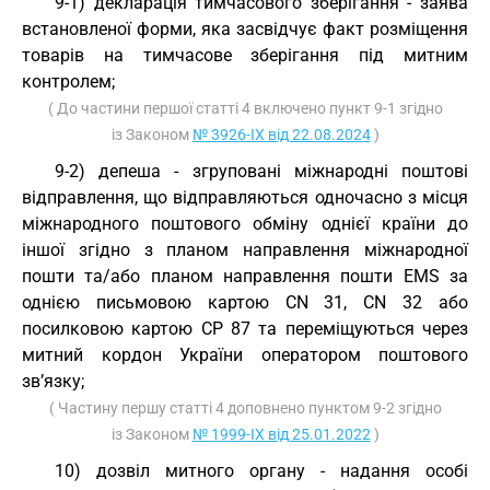
9-1) декларація тимчасового зберігання - заява
встановленої форми, яка засвідчує факт розміщення
товарів на тимчасове зберігання під митним
контролем;
( До частини першої статті 4 включено пункт 9-1 згідно
із Законом
№ 3926-IX від 22.08.2024
)
9-2) депеша - згруповані міжнародні поштові
відправлення, що відправляються одночасно з місця
міжнародного поштового обміну однієї країни до
іншої згідно з планом направлення міжнародної
пошти та/або планом направлення пошти EMS за
однією письмовою картою CN 31, CN 32 або
посилковою картою CP 87 та переміщуються через
митний кордон України оператором поштового
зв’язку;
( Частину першу статті 4 доповнено пунктом 9-2 згідно
із Законом
№ 1999-IX від 25.01.2022
)
10) дозвіл митного органу - надання особі