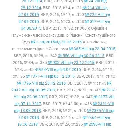
25.12.2014
, ВВР, 2015, № 4, ст.15
№ 74-VIII від
28.12.2014
, ВВР, 2015, № 4, ст.21
№ 214-VIII від
02.03.2015
, ВВР, 2015, № 17, ст.120
№ 222-VIII від
02.03.2015
, ВВР, 2015, № 23, ст.158
№ 512-VIII від
04.06.2015
, ВВР, 2015, № 32, ст.305 )( Офіційне
тлумачення до Кодексу див. в Рішенні Конституційного
Суду
№ 1-рп/2015від 31.03.2015
)( Із змінами,
внесеними згідно із Законами
№ 365-VIII від 23.04.2015
,
ВВР, 2015, № 28, ст.242
№ 556-VIII від 30.06.2015
, ВВР,
2015, № 34, ст.335
№ 902-VIII від 23.12.2015
, ВВР, 2016,
№ 4, ст.45
№ 994-VIII від 04.02.2016
, ВВР, 2016, № 12,
ст.136
№ 1771-VIII від 06.12.2016
, ВВР, 2017, № 4, ст.40
№ 1796-VIII від 20.12.2016
, ВВР, 2017, № 4, ст.45
№
2042-VIII від 18.05.2017
, ВВР, 2017, № 31, ст.343
№ 2114-
VIII від 22.06.2017
, ВВР, 2017, № 32, ст.347
№ 2177-VIII
від 07.11.2017
, ВВР, 2017, № 49-50, ст.438
№ 2321-VIII
від 13.03.2018
, ВВР, 2018, № 21, ст.193
№ 2375-VIII від
22.03.2018
, ВВР, 2018, № 17, ст.58
№ 2464-VIII від
19.06.2018
, ВВР, 2018, № 29, ст.236
№ 2530-VIII від