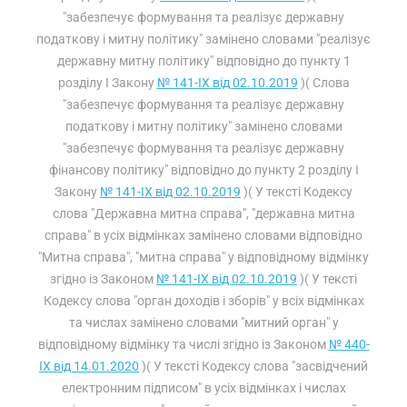
"забезпечує формування та реалізує державну
податкову і митну політику" замінено словами "реалізує
державну митну політику" відповідно до пункту 1
розділу I Закону
№ 141-IX від 02.10.2019
)( Слова
"забезпечує формування та реалізує державну
податкову і митну політику" замінено словами
"забезпечує формування та реалізує державну
фінансову політику" відповідно до пункту 2 розділу I
Закону
№ 141-IX від 02.10.2019
)( У тексті Кодексу
слова "Державна митна справа", "державна митна
справа" в усіх відмінках замінено словами відповідно
"Митна справа", "митна справа" у відповідному відмінку
згідно із Законом
№ 141-IX від 02.10.2019
)( У тексті
Кодексу слова "орган доходів і зборів" у всіх відмінках
та числах замінено словами "митний орган" у
відповідному відмінку та числі згідно із Законом
№ 440-
IX від 14.01.2020
)( У тексті Кодексу слова "засвідчений
електронним підписом" в усіх відмінках і числах