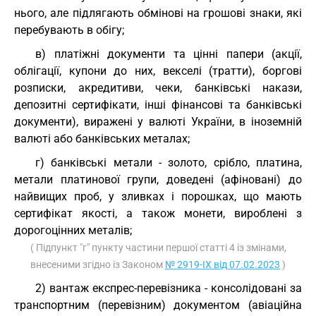
нього, але підлягають обмінові на грошові знаки, які
перебувають в обігу;
в) платіжні документи та цінні папери (акції,
облігації, купони до них, векселі (тратти), боргові
розписки, акредитиви, чеки, банківські накази,
депозитні сертифікати, інші фінансові та банківські
документи), виражені у валюті України, в іноземній
валюті або банківських металах;
г) банківські метали - золото, срібло, платина,
метали платинової групи, доведені (афіновані) до
найвищих проб, у зливках і порошках, що мають
сертифікат якості, а також монети, вироблені з
дорогоцінних металів;
( Підпункт "г" пункту частини першої статті 4 із змінами,
внесеними згідно із Законом
№ 2919-IX від 07.02.2023
)
2) вантаж експрес-перевізника - консолідовані за
транспортним (перевізним) документом (авіаційна