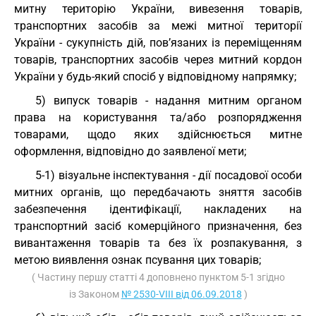
митну територію України, вивезення товарів,
транспортних засобів за межі митної території
України - сукупність дій, пов’язаних із переміщенням
товарів, транспортних засобів через митний кордон
України у будь-який спосіб у відповідному напрямку;
5) випуск товарів - надання митним органом
права на користування та/або розпорядження
товарами, щодо яких здійснюється митне
оформлення, відповідно до заявленої мети;
5-1) візуальне інспектування - дії посадової особи
митних органів, що передбачають зняття засобів
забезпечення ідентифікації, накладених на
транспортний засіб комерційного призначення, без
вивантаження товарів та без їх розпакування, з
метою виявлення ознак псування цих товарів;
( Частину першу статті 4 доповнено пунктом 5-1 згідно
із Законом
№ 2530-VIII від 06.09.2018
)