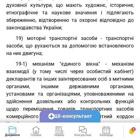
духовної культури, що мають художнє, історичне,
етнографічне та наукове значення і підлягають
збереженню, відтворенню та охороні відповідно до
законодавства України;
19) моторні транспортні засоби - транспортні
засоби, що рухаються за допомогою встановленого
на них двигуна;
19-1) механізм "єдиного вікна" - механізм
взаємодії (у тому числі через особистий кабінет)
декларантів та інших заінтересованих осіб з митними
органами, іншими державними органами,
установами та організаціями, уповноваженими на
здійснення дозвільних або контрольних функцій
щодо переміщення товарів, транспортних засобів
ШІ-консультант
комерційного призначення через митний кордон
України, який забезпечує можливість одноразового
0
подання в електронному вигляді через єдиний
Документи
Головна
Новини
Консультації
Календар
Сервіси
державний інформаційний веб-портал "Єдине вікно