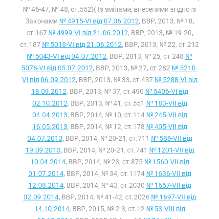
№ 46-47, № 48, ст.552)( Із змінами, внесеними згідно із
Законами
№ 4915-VI від 07.06.2012
, ВВР, 2013, № 18,
ст.167
№ 4999-VI від 21.06.2012
, ВВР, 2013, № 19-20,
ст.187
№ 5018-VI від 21.06.2012
, ВВР, 2013, № 22, ст.212
№ 5043-VI від 04.07.2012
, ВВР, 2013, № 25, ст.248
№
5076-VI від 05.07.2012
, ВВР, 2013, № 27, ст.282
№ 5210-
VI від 06.09.2012
, ВВР, 2013, № 33, ст.437
№ 5288-VI від
18.09.2012
, ВВР, 2013, № 37, ст.490
№ 5406-VI від
02.10.2012
, ВВР, 2013, № 41, ст.551
№ 183-VII від
04.04.2013
, ВВР, 2014, № 10, ст.114
№ 245-VII від
16.05.2013
, ВВР, 2014, № 12, ст.178
№ 405-VII від
04.07.2013
, ВВР, 2014, № 20-21, ст.711
№ 588-VII від
19.09.2013
, ВВР, 2014, № 20-21, ст.741
№ 1201-VII від
10.04.2014
, ВВР, 2014, № 23, ст.875
№ 1560-VII від
01.07.2014
, ВВР, 2014, № 34, ст.1174
№ 1636-VII від
12.08.2014
, ВВР, 2014, № 43, ст.2030
№ 1657-VII від
02.09.2014
, ВВР, 2014, № 41-42, ст.2026
№ 1697-VII від
14.10.2014
, ВВР, 2015, № 2-3, ст.12
№ 53-VIII від