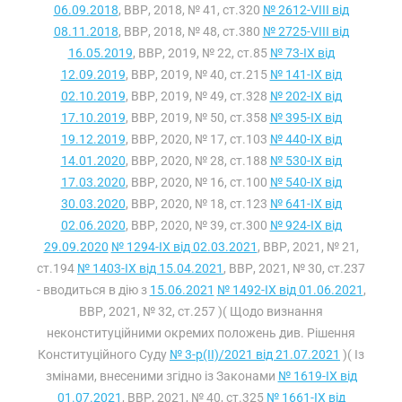
06.09.2018
, ВВР, 2018, № 41, ст.320
№ 2612-VIII від
08.11.2018
, ВВР, 2018, № 48, ст.380
№ 2725-VIII від
16.05.2019
, ВВР, 2019, № 22, ст.85
№ 73-IX від
12.09.2019
, ВВР, 2019, № 40, ст.215
№ 141-IX від
02.10.2019
, ВВР, 2019, № 49, ст.328
№ 202-IX від
17.10.2019
, ВВР, 2019, № 50, ст.358
№ 395-IX від
19.12.2019
, ВВР, 2020, № 17, ст.103
№ 440-IX від
14.01.2020
, ВВР, 2020, № 28, ст.188
№ 530-IX від
17.03.2020
, ВВР, 2020, № 16, ст.100
№ 540-IX від
30.03.2020
, ВВР, 2020, № 18, ст.123
№ 641-IX від
02.06.2020
, ВВР, 2020, № 39, ст.300
№ 924-IX від
29.09.2020
№ 1294-IX від 02.03.2021
, ВВР, 2021, № 21,
ст.194
№ 1403-IX від 15.04.2021
, ВВР, 2021, № 30, ст.237
- вводиться в дію з
15.06.2021
№ 1492-IX від 01.06.2021
,
ВВР, 2021, № 32, ст.257 )( Щодо визнання
неконституційними окремих положень див. Рішення
Конституційного Суду
№ 3-р(II)/2021 від 21.07.2021
)( Із
змінами, внесеними згідно із Законами
№ 1619-IX від
01.07.2021
, ВВР, 2021, № 40, ст.325
№ 1661-IX від