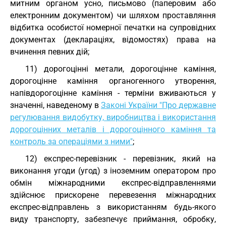
митним органом усно, письмово (паперовим або
електронним документом) чи шляхом проставляння
відбитка особистої номерної печатки на супровідних
документах (деклараціях, відомостях) права на
вчинення певних дій;
11) дорогоцінні метали, дорогоцінне каміння,
дорогоцінне каміння органогенного утворення,
напівдорогоцінне каміння - терміни вживаються у
значенні, наведеному в
Законі України "Про державне
регулювання видобутку, виробництва і використання
дорогоцінних металів і дорогоцінного каміння та
контроль за операціями з ними"
;
12) експрес-перевізник - перевізник, який на
виконання угоди (угод) з іноземним оператором про
обмін міжнародними експрес-відправленнями
здійснює прискорене перевезення міжнародних
експрес-відправлень з використанням будь-якого
виду транспорту, забезпечує приймання, обробку,