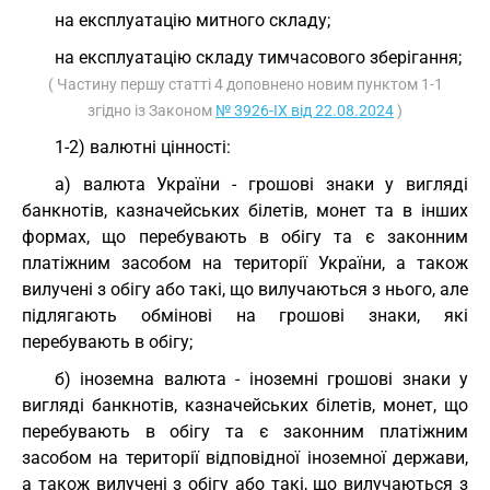
на експлуатацію митного складу;
на експлуатацію складу тимчасового зберігання;
( Частину першу статті 4 доповнено новим пунктом 1-1
згідно із Законом
№ 3926-IX від 22.08.2024
)
1-2) валютні цінності:
а) валюта України - грошові знаки у вигляді
банкнотів, казначейських білетів, монет та в інших
формах, що перебувають в обігу та є законним
платіжним засобом на території України, а також
вилучені з обігу або такі, що вилучаються з нього, але
підлягають обмінові на грошові знаки, які
перебувають в обігу;
б) іноземна валюта - іноземні грошові знаки у
вигляді банкнотів, казначейських білетів, монет, що
перебувають в обігу та є законним платіжним
засобом на території відповідної іноземної держави,
а також вилучені з обігу або такі, що вилучаються з