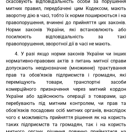
скасовують відповідальність особи за порушення
митних правил, передбачені цим Кодексом, мають
зворотну дію в часі, тобто їх норми поширюються і на
правопорушення, вчинені до прийняття цих законів.
Норми законів України, які встановлюють або
посилюють відповідальність за такі
правопорушення, зворотної дії в часі не мають.
4. У разі якщо норми законів України чи інших
нормативно-правових актів з питань митної справи
допускають неоднозначне (множинне) трактування
прав та обов’язків підприємств і громадян, які
переміщують товари, транспортні засоби
комерційного призначення через митний кордон
України або здійснюють операції з товарами, що
перебувають під митним контролем, чи прав та
обов’язків посадових осіб митних органів, внаслідок
чого є можливість прийняття рішення як на користь
таких підприємств та громадян, так і на користь
митного органу, рішення повинно прийматися на