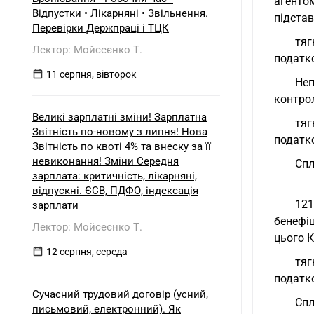
агенто
Відпустки • Лікарняні • Звільнення.
підстав
Перевірки Держпраці і ТЦК
тяг
Лектор: Мойсеєнко Т.
податко
11 серпня, вівторок
Неп
контрол
Великі зарплатні зміни! Зарплатна
тяг
Звітність по-новому з липня! Нова
податко
Звітність по квоті 4% та внеску за її
невиконання! Зміни Середня
Спл
зарплата: критичність, лікарняні,
відпускні. ЄСВ, ПДФО, індексація
121
зарплати
бенефі
Лектор: Мойсеєнко Т.
цього К
12 серпня, середа
тяг
податко
Сучасний трудовий договір (усний,
Спл
письмовий, електронний). Як