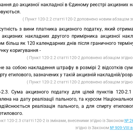
ання до акцизної накладної в Єдиному реєстрі акцизних нак
овуються.
( Пункт 120-2.2 статті 120-2 доповнено новим абзацом з
сутність з вини платника акцизного податку, який отрим
і акцизних накладних другого примірника акцизної накл
м більш як 120 календарних днів після граничного термін
нку коригування -
( Пункт 120-2.2 статті 120-2 доповнено абзацом згідн
не за собою накладення штрафу в розмірі 2 відсотків сум
рту етилового, зазначених у такій акцизній накладній/роз
( Пункт 120-2.2 статті 120-2 доповнено абзацом згідн
-2.3. Сума акцизного податку для цілей пунктів 120-2.1
лена на дату реалізації пального, та курсом Національно
здійснюється реалізація пального, а для спирту етиловог
етилового.
нкт 120-2.3 статті 120-2 із змінами, внесеними згідно із Законом
№ 26
згідно із Законом
№ 909-VIII в