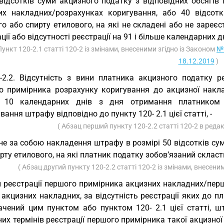
відсотків суми акцизного податку з відповідних обсягів
их накладних/розрахунках коригування, або 40 відсотк
о або спирту етилового, на які не складені або не зареєст
ції або відсутності реєстрації на 91 і більше календарних д
Пункт 120-2.1 статті 120-2 із змінами, внесеними згідно із Законом
№ 
18.12.2019
)
-2.2. Відсутність з вини платника акцизного податку р
о примірника розрахунку коригування до акцизної накла
 10 календарних днів з дня отримання платником п
вання штрафу відповідно до пункту 120- 2.1 цієї статті, -
( Абзац перший пункту 120-2.2 статті 120-2 в реда
не за собою накладення штрафу в розмірі 50 відсотків сум
рту етилового, на які платник податку зобов’язаний склас
( Абзац другий пункту 120-2.2 статті 120-2 із змінами, внесени
 реєстрації першого примірника акцизних накладних/пер
 акцизних накладних, за відсутність реєстрації яких до 
ачений цим пунктом або пунктом 120- 2.1 цієї статті, 
их термінів реєстрації першого примірника такої акцизно