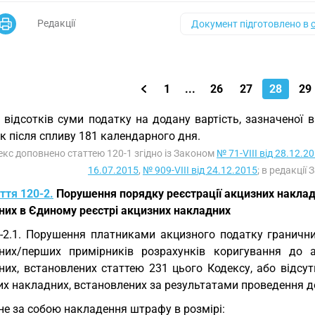
Редакції
Документ підготовлено в
1
...
26
27
28
29
 відсотків суми податку на додану вартість, зазначеної 
 після спливу 181 календарного дня.
екс доповнено статтею 120-1 згідно із Законом
№ 71-VIII від 28.12.2
16.07.2015
,
№ 909-VIII від 24.12.2015
; в редакції
ття 120-2.
Порушення порядку реєстрації акцизних накладн
них в Єдиному реєстрі акцизних накладних
-2.1. Порушення платниками акцизного податку гранични
них/перших примірників розрахунків коригування до 
них, встановлених статтею 231 цього Кодексу, або відсут
х накладних, встановлених за результатами проведення до
не за собою накладення штрафу в розмірі: