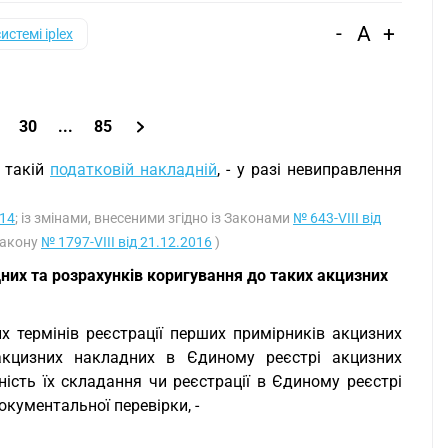
-
A
+
системі iplex
30
...
85
в такій
податковій накладній
, - у разі невиправлення
014
; із змінами, внесеними згідно із Законами
№ 643-VIII від
 Закону
№ 1797-VIII від 21.12.2016
)
их та розрахунків коригування до таких акцизних
х термінів реєстрації перших примірників акцизних
акцизних накладних в Єдиному реєстрі акцизних
ність їх складання чи реєстрації в Єдиному реєстрі
кументальної перевірки, -