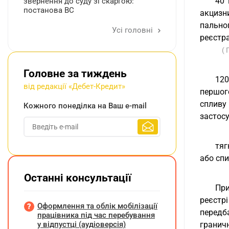
40 
звернення до суду зі скаргою:
постанова ВС
акцизн
пальног
Усі головні
реєстра
( 
Головне за тиждень
120
від редакції «Дебет-Кредит»
першог
спливу
Кожного понеділка на Ваш e-mail
застосу
тяг
або спи
Останні консультації
При
реєстрі
Оформлення та облік мобілізації
передб
працівника під час перебування
у відпустці (аудіоверсія)
граничн