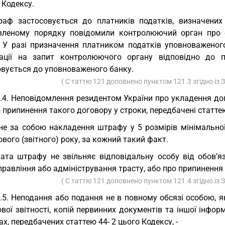
 Кодексу.
аф застосовується до платників податків, визначених 
вленому порядку повідомили контролюючий орган про 
. У разі призначення платником податків уповноваженог
ації на запит контролюючого органу відповідно до п
овується до уповноваженого банку.
( С таттю 121 доповнено пунктом 121.3 згідно із
.4. Неповідомлення резидентом України про укладення до
 припинення такого договору у строки, передбачені статтею 
не за собою накладення штрафу у 5 розмірів мінімальної
вого (звітного) року, за кожний такий факт.
ата штрафу не звільняє відповідальну особу від обов’
равління або адміністрування трасту, або про припинення
( С таттю 121 доповнено пунктом 121.4 згідно із
.5. Неподання або подання не в повному обсязі особою, я
вої звітності, копій первинних документів та іншої інфо
х, передбачених статтею 44- 2 цього Кодексу, -