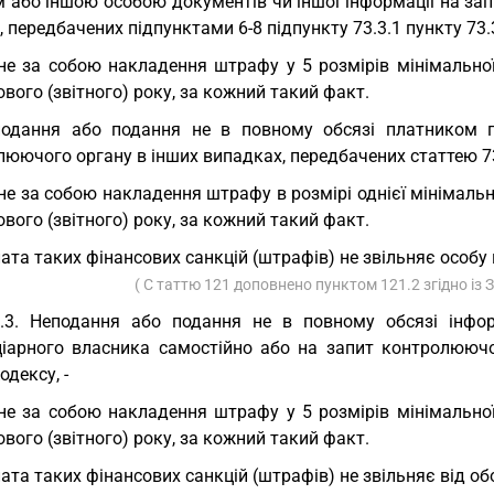
м або іншою особою документів чи іншої інформації на за
, передбачених підпунктами 6-8 підпункту 73.3.1 пункту 73.3
не за собою накладення штрафу у 5 розмірів мінімальної
вого (звітного) року, за кожний такий факт.
одання або подання не в повному обсязі платником по
юючого органу в інших випадках, передбачених статтею 73
не за собою накладення штрафу в розмірі однієї мінімально
вого (звітного) року, за кожний такий факт.
ата таких фінансових санкцій (штрафів) не звільняє особу 
( С таттю 121 доповнено пунктом 121.2 згідно із
.3. Неподання або подання не в повному обсязі інфор
ціарного власника самостійно або на запит контролюючо
одексу, -
не за собою накладення штрафу у 5 розмірів мінімальної
вого (звітного) року, за кожний такий факт.
ата таких фінансових санкцій (штрафів) не звільняє від об