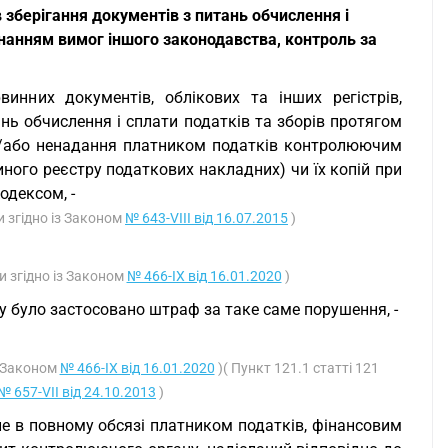
зберігання документів з питань обчислення і
конанням вимог іншого законодавства, контроль за
винних документів, облікових та інших регістрів,
ань обчислення і сплати податків та зборів протягом
та/або ненадання платником податків контролюючим
иного реєстру податкових накладних) чи їх копій при
одексом, -
и згідно із Законом
№ 643-VIII від 16.07.2015
)
ми згідно із Законом
№ 466-IX від 16.01.2020
)
оку було застосовано штраф за таке саме порушення, -
з Законом
№ 466-IX від 16.01.2020
)( Пункт 121.1 статті 121
№ 657-VII від 24.10.2013
)
не в повному обсязі платником податків, фінансовим