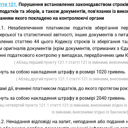
ття 121.
Порушення встановлених законодавством строків 
податків та зборів, а також документів, пов'язаних із ви
анням якого покладено на контролюючі органи
.1. Незабезпечення платником податків зберігання пер
ерської та статистичної звітності, інших документів з пит
влених статтею 44 цього Кодексу строків їх зберігання 
 оригіналів документів (крім документів, отриманих з Єд
нні податкового контролю у випадках, передбачених цим К
( Абзац перший пункту 121.1 статті 121 із змінами, внесеним
нуть за собою накладення штрафу в розмірі 1020 гривень.
( Абзац другий пункту 121.1 статті 121 із змінами, внесени
самі дії, вчинені платником податків, до якого протягом р
нуть за собою накладення штрафу в розмірі 2040 гривень.
ац четвертий пункту 121.1 статті 121 із змінами, внесеними згідно і
із змінами, внесеними згідно із Законом
.2. Ненадання відповіді на запит, неподання або подання 