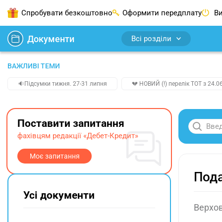
Спробувати безкоштовно
Оформити передплату
Ви
Документи
Всі розділи
ВАЖЛИВІ ТЕМИ
🔉Підсумки тижня. 27-31 липня
💔 НОВИЙ (!) перелік ТОТ з 24.06
Поставити запитання
фахівцям редакції «Дебет-Кредит»
Моє запитання
Пода
Усі документи
Верхов