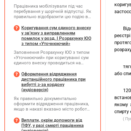
коригув
Працівника мобілізували під час
перебування у щорічній відпустці. Як
застос
правильно відобразити цю подію в
кадровому, табельному,
бухгалтерському обліку та
Коригування сум єдиного внеску
Від
податковій звітності?
у зв’язку з виправленням
реєстр
помилок у розд. І Розрахунку ЮО
протяго
з типом «Уточнюючий»
розраху
Заповнення Розрахунку ЮО з типом
«Уточнюючий» при коригуванні сум
єдиного внеску проводиться на
тяг
підставі Додатку Д1 до Розрахунку
ЮО з використанням типів
або спи
Оформлення відрядження
нарахувань 2 та 3. Додатки,
дистанційного працівника при
інформація щодо яких не
вибутті з-за кордону
коригується, у рядку 06 не
(аудіоверсія)
120
вказуються та не подаються
встанов
Як правильно документально
оформити відрядження працівника,
якому 
якщо в наказі вказано місто роботи
спирту 
в Україні, але виліт фактично
( Пу
відбувся з іншої країни (де
Виплати, окрім допомоги від
працівник працював дистанційно),
ПФУ, у разі смерті працівника
та чи впливає ця розбіжність на
(аудіоверсія)