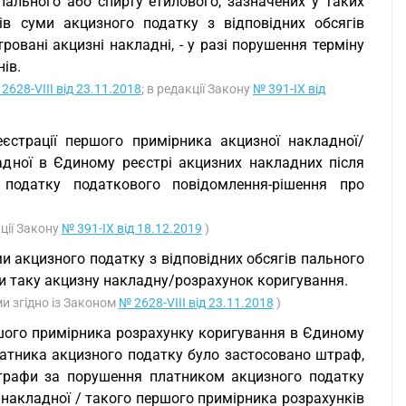
 пального або спирту етилового, зазначених у таких
ів суми акцизного податку з відповідних обсягів
ровані акцизні накладні, - у разі порушення терміну
нів.
2628-VIII від 23.11.2018
; в редакції Закону
№ 391-IX від
еєстрації першого примірника акцизної накладної/
дної в Єдиному реєстрі акцизних накладних після
одатку податкового повідомлення-рішення про
кції Закону
№ 391-IX від 18.12.2019
)
и акцизного податку з відповідних обсягів пального
ти таку акцизну накладну/розрахунок коригування.
ми згідно із Законом
№ 2628-VIII від 23.11.2018
)
шого примірника розрахунку коригування в Єдиному
платника акцизного податку було застосовано штраф,
штрафи за порушення платником акцизного податку
ї накладної / такого першого примірника розрахунків