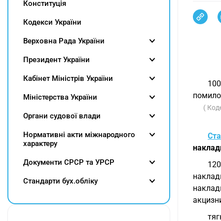
Конституція
Кодекси України
Верховна Рада України
Президент України
Кабінет Міністрів України
100
помилок
Міністерства України
( Код
Органи судової влади
Нормативні акти міжнародного
Ста
характеру
наклад
Документи СРСР та УРСР
120
наклад
Cтандарти бух.обліку
наклад
акцизни
тяг