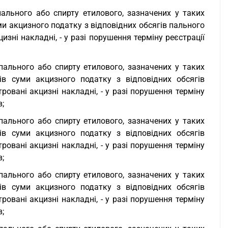
пального або спирту етилового, зазначених у таких
и акцизного податку з відповідних обсягів пального
изні накладні, - у разі порушення терміну реєстрації
 пального або спирту етилового, зазначених у таких
ів суми акцизного податку з відповідних обсягів
ровані акцизні накладні, - у разі порушення терміну
в;
 пального або спирту етилового, зазначених у таких
ів суми акцизного податку з відповідних обсягів
ровані акцизні накладні, - у разі порушення терміну
в;
 пального або спирту етилового, зазначених у таких
ів суми акцизного податку з відповідних обсягів
ровані акцизні накладні, - у разі порушення терміну
в;