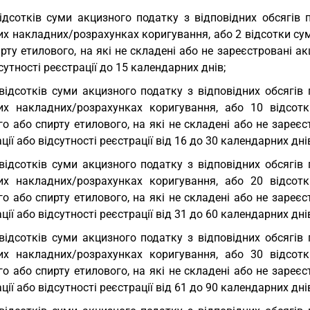
ідсотків суми акцизного податку з відповідних обсягів 
х накладних/розрахунках коригування, або 2 відсотки сум
рту етилового, на які не складені або не зареєстровані акц
сутності реєстрації до 15 календарних днів;
відсотків суми акцизного податку з відповідних обсягів
их накладних/розрахунках коригування, або 10 відсотк
о або спирту етилового, на які не складені або не зареєст
ції або відсутності реєстрації від 16 до 30 календарних дні
відсотків суми акцизного податку з відповідних обсягів
их накладних/розрахунках коригування, або 20 відсотк
о або спирту етилового, на які не складені або не зареєст
ції або відсутності реєстрації від 31 до 60 календарних дні
відсотків суми акцизного податку з відповідних обсягів
их накладних/розрахунках коригування, або 30 відсотк
о або спирту етилового, на які не складені або не зареєст
ції або відсутності реєстрації від 61 до 90 календарних дні