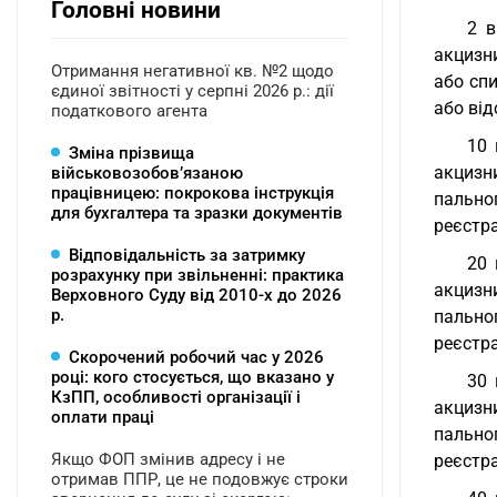
Головні новини
2 в
акцизни
Отримання негативної кв. №2 щодо
або спи
єдиної звітності у серпні 2026 р.: дії
або від
податкового агента
10 
Зміна прізвища
акцизн
військовозобов’язаною
працівницею: покрокова інструкція
пальног
для бухгалтера та зразки документів
реєстра
Відповідальність за затримку
20 
розрахунку при звільненні: практика
акцизн
Верховного Суду від 2010-х до 2026
р.
пальног
реєстра
Скорочений робочий час у 2026
році: кого стосується, що вказано у
30 
КзПП, особливості організації і
акцизн
оплати праці
пальног
Якщо ФОП змінив адресу і не
реєстра
отримав ППР, це не подовжує строки