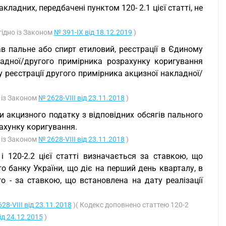
ладних, передбачені пунктом 120- 2.1 цієї статті, не
гідно із Законом
№ 391-IX від 18.12.2019
)
ав пальне або спирт етиловий, реєстрації в Єдиному
адної/другого примірника розрахунку коригування
у реєстрації другого примірника акцизної накладної/
о із Законом
№ 2628-VIII від 23.11.2018
)
и акцизного податку з відповідних обсягів пального
рахунку коригування.
о із Законом
№ 2628-VIII від 23.11.2018
)
 і 120-2.2 цієї статті визначається за ставкою, що
го банку України, що діє на перший день кварталу, в
о - за ставкою, що встановлена на дату реалізації
28-VIII від 23.11.2018
)( Кодекс доповнено статтею 120-2
ід 24.12.2015
)