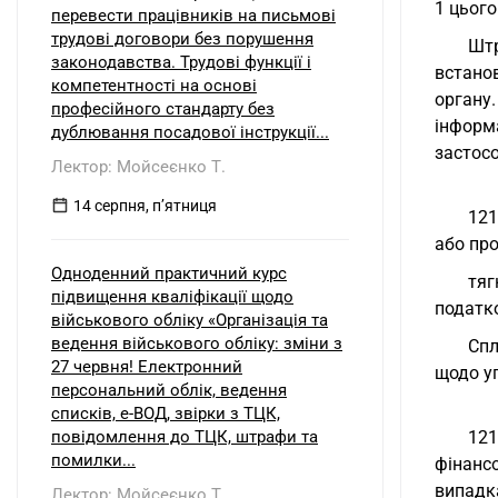
1 цього
перевести працівників на письмові
трудові договори без порушення
Штр
законодавства. Трудові функції і
встано
компетентності на основі
органу
професійного стандарту без
інформ
дублювання посадової інструкції...
застос
Лектор: Мойсеєнко Т.
14 серпня, пʼятниця
121
або про
Одноденний практичний курс
тяг
підвищення кваліфікації щодо
податко
військового обліку «Організація та
ведення військового обліку: зміни з
Спл
27 червня! Електронний
щодо уп
персональний облік, ведення
списків, е-ВОД, звірки з ТЦК,
повідомлення до ТЦК, штрафи та
121
помилки...
фінансо
випадка
Лектор: Мойсеєнко Т.