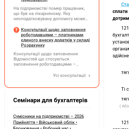
відшкодування витрат і
Ста
На підприємстві помер працівник,
оподаткування?
сплати 
що був на лікарняному. Яку
дотрим
неоподатковувану допомогу може
надати підприємство крім допомоги
121
від ПФУ? Кому і як виплатити
Консультації щодо заповнення
лікарняні, що прийшли на рахунок
роботодавцями – платниками
бухгалт
підприємства, та розрахункові
єдиного внеску додатків у складі
устано
(компенсація за невикористані дні
Розрахунку
органам
відпустки)?
Консультації щодо заповнення
здійсне
Відомостей що стосуються
заповнення роботодавцями –
платниками єдиного внеску
тяг
додатків Д1, Д2, Д3, Д5 та Д6 у складі
Усі консультації
Розрахунку ЮО та додатків ФІЗ-Д1,
ФІЗ-Д5 та ФІЗ-Д6 у складі Розрахунку
Ті 
ФОП/НПД, здійснює ПФУ
тяг
Семінари для бухгалтерів
( Абз
Сумісники на підприємстві – 2026
Прийняття • Військовий облік •
121
Бронювання • Робочий час •