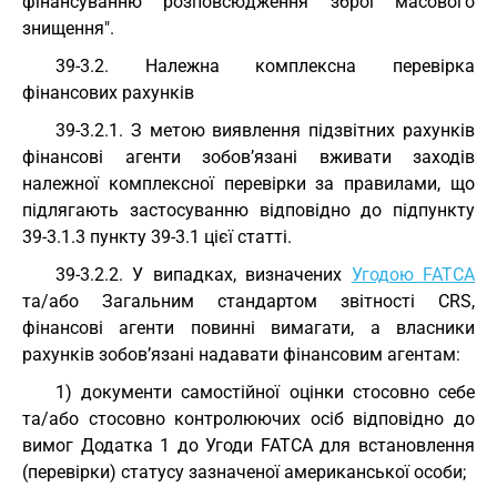
фінансуванню розповсюдження зброї масового
знищення".
39-3.2. Належна комплексна перевірка
фінансових рахунків
39-3.2.1. З метою виявлення підзвітних рахунків
фінансові агенти зобов’язані вживати заходів
належної комплексної перевірки за правилами, що
підлягають застосуванню відповідно до підпункту
39-3.1.3 пункту 39-3.1 цієї статті.
39-3.2.2. У випадках, визначених
Угодою FATCA
та/або Загальним стандартом звітності CRS,
фінансові агенти повинні вимагати, а власники
рахунків зобов’язані надавати фінансовим агентам:
1) документи самостійної оцінки стосовно себе
та/або стосовно контролюючих осіб відповідно до
вимог Додатка 1 до Угоди FATCA для встановлення
(перевірки) статусу зазначеної американської особи;