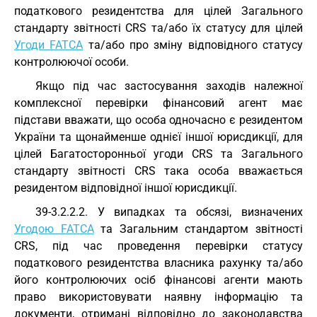
податкового резидентства для цілей Загального
стандарту звітності CRS та/або їх статусу для цілей
Угоди FATCA
та/або про зміну відповідного статусу
контролюючої особи.
Якщо під час застосування заходів належної
комплексної перевірки фінансовий агент має
підстави вважати, що особа одночасно є резидентом
України та щонайменше однієї іншої юрисдикції, для
цілей Багатосторонньої угоди CRS та Загального
стандарту звітності CRS така особа вважається
резидентом відповідної іншої юрисдикції.
39-3.2.2.2. У випадках та обсязі, визначених
Угодою FATCA
та Загальним стандартом звітності
CRS, під час проведення перевірки статусу
податкового резидентства власника рахунку та/або
його контролюючих осіб фінансові агенти мають
право використовувати наявну інформацію та
документи, отримані відповідно до законодавства