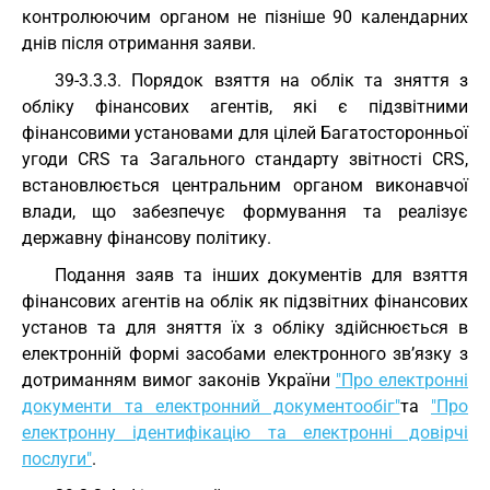
контролюючим органом не пізніше 90 календарних
днів після отримання заяви.
39-3.3.3. Порядок взяття на облік та зняття з
обліку фінансових агентів, які є підзвітними
фінансовими установами для цілей Багатосторонньої
угоди CRS та Загального стандарту звітності CRS,
встановлюється центральним органом виконавчої
влади, що забезпечує формування та реалізує
державну фінансову політику.
Подання заяв та інших документів для взяття
фінансових агентів на облік як підзвітних фінансових
установ та для зняття їх з обліку здійснюється в
електронній формі засобами електронного зв’язку з
дотриманням вимог законів України
"Про електронні
документи та електронний документообіг"
та
"Про
електронну ідентифікацію та електронні довірчі
послуги"
.