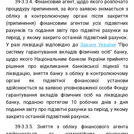
39-3.3.4. Фінансовий агент, щодо якого розпочато
процедуру припинення, за його заявою знімається з
обліку в контролюючому органі після закриття
(припинення) фінансовим агентом усіх підзвітних
рахунків та подання звіту про підзвітні рахунки за
період, у якому закрито останній підзвітний рахунок.
У разі ліквідації відповідно до
Закону України
"Про
систему гарантування вкладів фізичних осіб" банку,
щодо якого Національним банком України прийнято
рішення про відкликання банківської ліцензії та
ліквідацію, зняття банку з обліку в контролюючому
органі як підзвітної фінансової установи
здійснюється за заявою уповноваженої особи Фонду
гарантування вкладів фізичних осіб на ліквідацію
банку, поданою протягом 10 робочих днів з дня
подання звіту про підзвітні рахунки за період, у якому
закрито останній підзвітний рахунок.
39-3.3.5. Зняття з обліку фінансового агента
здійснюється за самостійним рішенням