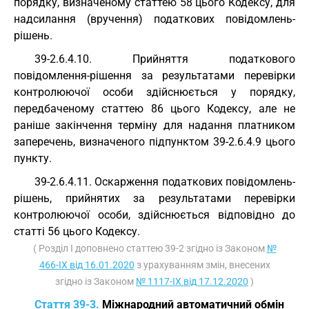
порядку, визначеному статтею 58 цього Кодексу, для
надсилання (вручення) податкових повідомлень-
рішень.
39-2.6.4.10. Прийняття податкового
повідомлення-рішення за результатами перевірки
контролюючої особи здійснюється у порядку,
передбаченому статтею 86 цього Кодексу, але не
раніше закінчення терміну для надання платником
заперечень, визначеного підпунктом 39-2.6.4.9 цього
пункту.
39-2.6.4.11. Оскарження податкових повідомлень-
рішень, прийнятих за результатами перевірки
контролюючої особи, здійснюється відповідно до
статті 56 цього Кодексу.
( Розділ I доповнено статтею 39-2 згідно із Законом
№
466-IX від 16.01.2020
з урахуванням змін, внесених
згідно із Законом
№ 1117-IX від 17.12.2020
)
Стаття 39-3.
Міжнародний автоматичний обмін