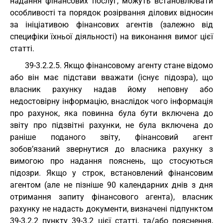
надання фінансових послуг, можуть встановлювати
особливості та порядок розірвання ділових відносин
за ініціативою фінансових агентів (залежно від
специфіки їхньої діяльності) на виконання вимог цієї
статті.
39-3.2.2.5. Якщо фінансовому агенту стане відомо
або він має підстави вважати (існує підозра), що
власник рахунку надав йому неповну або
недостовірну інформацію, внаслідок чого інформація
про рахунок, яка повинна була бути включена до
звіту про підзвітні рахунки, не була включена до
раніше поданого звіту, фінансовий агент
зобов’язаний звернутися до власника рахунку з
вимогою про надання пояснень, що стосуються
підозри. Якщо у строк, встановлений фінансовим
агентом (але не пізніше 90 календарних днів з дня
отримання запиту фінансового агента), власник
рахунку не надасть документи, визначені підпунктом
39-3.2.2 пункту 39-3.2 цієї статті, та/або пояснення,