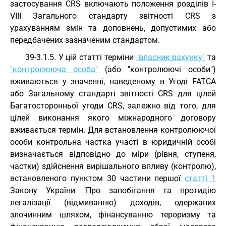
застосування CRS включають положення розділів I-
VIII Загального стандарту звітності CRS з
урахуванням змін та доповнень, допустимих або
передбачених зазначеним стандартом.
39-3.1.5. У цій статті терміни
"власник рахунку"
та
"контролююча особа"
(або "контролюючі особи")
вживаються у значенні, наведеному в Угоді FATCA
або Загальному стандарті звітності CRS для цілей
Багатосторонньої угоди CRS, залежно від того, для
цілей виконання якого міжнародного договору
вживається термін. Для встановлення контролюючої
особи контрольна частка участі в юридичній особі
визначається відповідно до міри (рівня, ступеня,
частки) здійснення вирішального впливу (контролю),
встановленого пунктом 30 частини першої
статті 1
Закону України "Про запобігання та протидію
легалізації (відмиванню) доходів, одержаних
злочинним шляхом, фінансуванню тероризму та