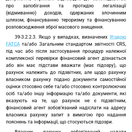
про запобігання та протидію легалізації
(відмиванню) доходів, одержаних злочинним
шляхом, фінансуванню тероризму та фінансуванню
розповсюдження зброї масового знищення.
39-3.2.2.3. Якщо у випадках, визначених
Угодою
FATCA
та/або Загальним стандартом звітності CRS,
під час або після застосування процедур належної
комплексної перевірки фінансовий агент дізнається
або він має підстави вважати (має підозру), що
рахунок належить до підзвітних, але щодо рахунку
власником рахунку подано документи самостійної
оцінки стосовно себе та/або стосовно контролюючих
осіб та/або іншу інформацію та/або документи, які
вказують на те, що рахунок не є підзвітним,
фінансовий агент зобов’язаний надіслати на адресу
власника рахунку запит з вимогою про надання
пояснень та інформації, що стосуються підозри.
Власник рахунку зобов’язаний надати