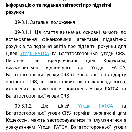
інформацією та подання звітності про підзвітні
рахунки
39-3.1. Загальні положення
39-3.1.1. Ця стаття визначає основні вимоги до
встановлення фінансовими агентами підзвітних
рахунків та подання звітів про підзвітні рахунки для
цілей
Угоди FATCA
та Багатосторонньої угоди CRS.
Питання, не врегульовані цим Кодексом,
визначаються відповідно до Угоди FATCA,
Багатосторонньої угоди CRS та Загального стандарту
звітності CRS, а також інших актів законодавства,
ухвалених на виконання положень Угоди FATCA та
Багатосторонньої угоди CRS.
39-3.1.2. Для цілей
Угоди FATCA
та
Багатосторонньої угоди CRS терміни, визначені цим
Кодексом, мають застосовуватися та тлумачитися з
урахуванням Угоди FATCA, Багатосторонньої угоди