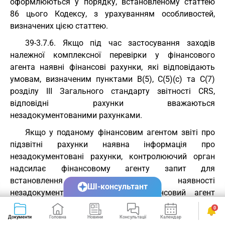
оформлюються у порядку, встановленому статтею
86 цього Кодексу, з урахуванням особливостей,
визначених цією статтею.
39-3.7.6. Якщо під час застосування заходів
належної комплексної перевірки у фінансового
агента наявні фінансові рахунки, які відповідають
умовам, визначеним пунктами B(5), C(5)(c) та C(7)
розділу III Загального стандарту звітності CRS,
відповідні рахунки вважаються
незадокументованими рахунками.
Якщо у поданому фінансовим агентом звіті про
підзвітні рахунки наявна інформація про
незадокументовані рахунки, контролюючий орган
надсилає фінансовому агенту запит для
встановлення причини наявності
ШІ-консультант
незадокументованих рахунків. Фінансовий агент
зобов’язаний надати відповідь на запит щодо
0
незадокументованих рахунків не пізніше 30
Документи
Головна
Новини
Консультації
Календар
Сервіси