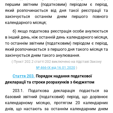
першим звітним (податковим) періодом є період,
який розпочинається від дня такої реєстрації та
закінчується останнім днем першого повного
календарного місяця;
б) якщо податкова реєстрація особи анулюється
в інший день, ніж останній день календарного місяця,
то останнім звітним (податковим) періодом є період,
який розпочинається з першого дня такого місяця та
закінчується днем такого анулювання.
( Пункт 202.2 статті 202 виключено на підставі Закону
№ 466-IX від 16.01.2020
)
Стаття 203.
Порядок надання податкової
декларації та строки розрахунків з бюджетом
203.1. Податкова декларація подається за
базовий звітний (податковий) період, що дорівнює
календарному місяцю, протягом 20 календарних
днів, що настають за останнім календарним днем