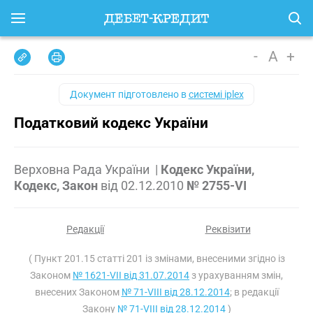
-
A
+
Документ підготовлено в
системі iplex
Податковий кодекс України
Верховна Рада України
|
Кодекс України,
Кодекс, Закон
від
02.12.2010
№ 2755-VI
Редакції
Реквізити
( Пункт 201.15 статті 201 із змінами, внесеними згідно із
Законом
№ 1621-VII від 31.07.2014
з урахуванням змін,
внесених Законом
№ 71-VIII від 28.12.2014
; в редакції
Закону
№ 71-VIII від 28.12.2014
)