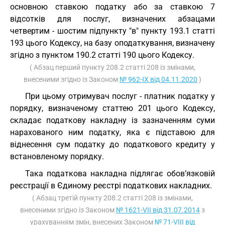
основною ставкою податку або за ставкою 7
відсотків для послуг, визначених абзацами
четвертим - шостим підпункту "в" пункту 193.1 статті
193 цього Кодексу, на базу оподаткування, визначену
згідно з пунктом 190.2 статті 190 цього Кодексу.
( Абзац перший пункту 208.2 статті 208 із змінами,
внесеними згідно із Законом
№ 962-IX від 04.11.2020
)
При цьому отримувач послуг - платник податку у
порядку, визначеному статтею 201 цього Кодексу,
складає податкову накладну із зазначенням суми
нарахованого ним податку, яка є підставою для
віднесення сум податку до податкового кредиту у
встановленому порядку.
Така податкова накладна підлягає обов’язковій
реєстрації в Єдиному реєстрі податкових накладних.
( Абзац третій пункту 208.2 статті 208 із змінами,
внесеними згідно із Законом
№ 1621-VII від 31.07.2014
з
урахуванням змін, внесених Законом
№ 71-VIII від