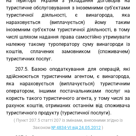
на території України з укладання договорів на
туристичне обслуговування з іноземними суб'єктами
туристичної діяльності, є винагорода, яка
нараховується (виплачується) йому таким
іноземним суб'єктом туристичної діяльності, в тому
числі шляхом надання права самостійно утримувати
належну такому туроператору суму винагороди із
коштів, сплачених замовником (споживачем)
туристичних послуг.
207.5. Базою оподаткування для операцій, які
здійснюються туристичним агентом, є винагорода,
яка нараховується (виплачується) туристичним
оператором, іншими постачальниками послуг на
користь такого туристичного агента, у тому числі за
рахунок коштів, отриманих останнім від споживача
туристичного продукту (туристичної послуги).
( Пункт 207.5 статті 207 із змінами, внесеними згідно із
Законом
№ 4834-VI від 24.05.2012
)