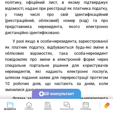
політику, офіційний лист, в якому підтверджує
відомості, надані при реєстрації як платника податку,
у тому числі про свій ідентифікаційний
(реєстраційний, обліковий) номер (код) та про
представника нерезидента, якого електронно
дистанційно ідентифіковано.
У разі якщо в особи-нерезидента, зареєстрованої
як платник податку, відбуваються будь-які зміни в
облікових відомостях, така особа-нерезидент
повідомляє про зміни в електронній формі через
спеціальне портальне рішення для користувачів
нерезидентів, які надають електронні послуги,
шляхом подання заяви для перереєстрації протягом
10 робочих днів, що настають за днем, коли
змінилися дані про платника податку.
ШІ-консультант
Форма заяви про реєстрацію особи-нерезидента
як платника податку, визначена абзацом першим
0
Документи
Головна
Новини
Консультації
Календар
Сервіси
цього пункту, та форма внесення змін до облікових