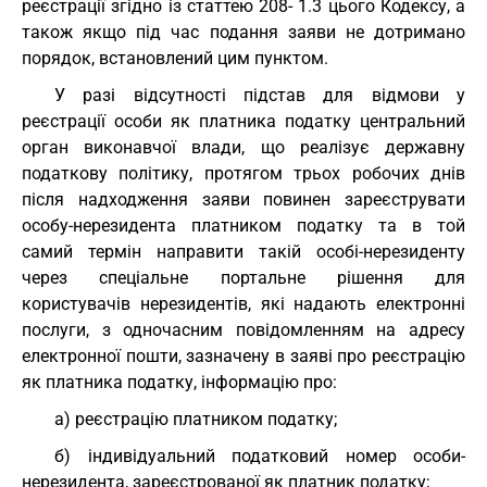
реєстрації згідно із статтею 208- 1.3 цього Кодексу, а
також якщо під час подання заяви не дотримано
порядок, встановлений цим пунктом.
У разі відсутності підстав для відмови у
реєстрації особи як платника податку центральний
орган виконавчої влади, що реалізує державну
податкову політику, протягом трьох робочих днів
після надходження заяви повинен зареєструвати
особу-нерезидента платником податку та в той
самий термін направити такій особі-нерезиденту
через спеціальне портальне рішення для
користувачів нерезидентів, які надають електронні
послуги, з одночасним повідомленням на адресу
електронної пошти, зазначену в заяві про реєстрацію
як платника податку, інформацію про:
а) реєстрацію платником податку;
б) індивідуальний податковий номер особи-
нерезидента, зареєстрованої як платник податку;