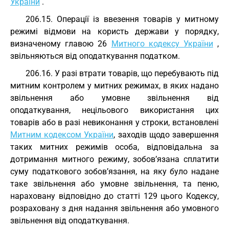
України
.
206.15. Операції із ввезення товарів у митному
режимі відмови на користь держави у порядку,
визначеному главою 26
Митного кодексу України
,
звільняються від оподаткування податком.
206.16. У разі втрати товарів, що перебувають під
митним контролем у митних режимах, в яких надано
звільнення або умовне звільнення від
оподаткування, нецільового використання цих
товарів або в разі невиконання у строки, встановлені
Митним кодексом України
, заходів щодо завершення
таких митних режимів особа, відповідальна за
дотримання митного режиму, зобов’язана сплатити
суму податкового зобов’язання, на яку було надане
таке звільнення або умовне звільнення, та пеню,
нараховану відповідно до статті 129 цього Кодексу,
розраховану з дня надання звільнення або умовного
звільнення від оподаткування.