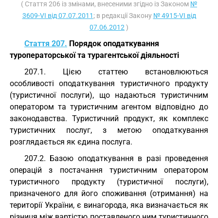
( Стаття 206 із змінами, внесеними згідно із Законом
№
3609-VI від 07.07.2011
; в редакції Закону
№ 4915-VI від
07.06.2012
)
Стаття 207.
Порядок оподаткування
туроператорської та турагентської діяльності
207.1. Цією статтею встановлюються
особливості оподаткування туристичного продукту
(туристичної послуги), що надаються туристичним
оператором та туристичним агентом відповідно до
законодавства. Туристичний продукт, як комплекс
туристичних послуг, з метою оподаткування
розглядається як єдина послуга.
207.2. Базою оподаткування в разі проведення
операцій з постачання туристичним оператором
туристичного продукту (туристичної послуги),
призначеного для його споживання (отримання) на
території України, є винагорода, яка визначається як
різниця між вартістю поставленого ним туристичного