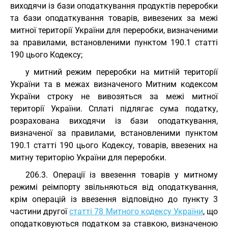
виходячи із бази оподаткування продуктів переробки
та бази оподаткування товарів, вивезених за межі
митної території України для переробки, визначеними
за правилами, встановленими пунктом 190.1 статті
190 цього Кодексу;
у митний режим переробки на митній території
України та в межах визначеного Митним кодексом
України строку не вивозяться за межі митної
території України. Сплаті підлягає сума податку,
розрахована виходячи із бази оподаткування,
визначеної за правилами, встановленими пунктом
190.1 статті 190 цього Кодексу, товарів, ввезених на
митну територію України для переробки.
206.3. Операції із ввезення товарів у митному
режимі реімпорту звільняються від оподаткування,
крім операцій із ввезення відповідно до пункту 3
частини другої
статті 78 Митного кодексу України
, що
оподатковуються податком за ставкою, визначеною