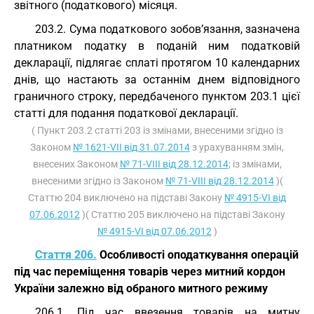
звітного (податкового) місяця.
203.2. Сума податкового зобов’язання, зазначена
платником податку в поданій ним податковій
декларації, підлягає сплаті протягом 10 календарних
днів, що настають за останнім днем відповідного
граничного строку, передбаченого пунктом 203.1 цієї
статті для подання податкової декларації.
( Пункт 203.2 статті 203 із змінами, внесеними згідно із
Законом
№ 1621-VII від 31.07.2014
з урахуванням змін,
внесених Законом
№ 71-VIII від 28.12.2014
; із змінами,
внесеними згідно із Законом
№ 71-VIII від 28.12.2014
)(
Статтю 204 виключено на підставі Закону
№ 4915-VI від
07.06.2012
)( Статтю 205 виключено на підставі Закону
№ 4915-VI від 07.06.2012
)
Стаття 206.
Особливості оподаткування операцій
під час переміщення товарів через митний кордон
України залежно від обраного митного режиму
206.1. Під час ввезення товарів на митну