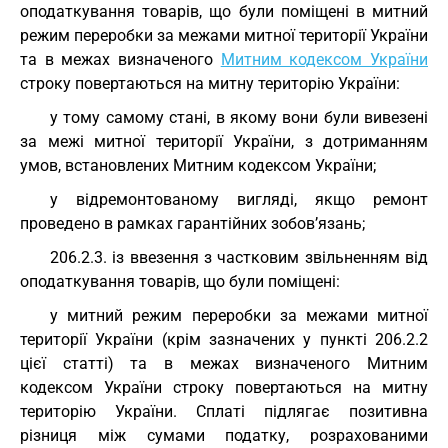
оподаткування товарів, що були поміщені в митний
режим переробки за межами митної території України
та в межах визначеного
Митним кодексом України
строку повертаються на митну територію України:
у тому самому стані, в якому вони були вивезені
за межі митної території України, з дотриманням
умов, встановлених Митним кодексом України;
у відремонтованому вигляді, якщо ремонт
проведено в рамках гарантійних зобов’язань;
206.2.3. із ввезення з частковим звільненням від
оподаткування товарів, що були поміщені:
у митний режим переробки за межами митної
території України (крім зазначених у пункті 206.2.2
цієї статті) та в межах визначеного Митним
кодексом України строку повертаються на митну
територію України. Сплаті підлягає позитивна
різниця між сумами податку, розрахованими