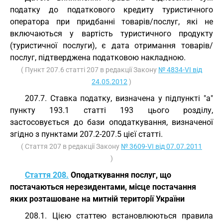
податку до податкового кредиту туристичного
оператора при придбанні товарів/послуг, які не
включаються у вартість туристичного продукту
(туристичної послуги), є дата отримання товарів/
послуг, підтверджена податковою накладною.
( Пункт 207.6 статті 207 в редакції Закону
№ 4834-VI від
24.05.2012
)
207.7. Ставка податку, визначена у підпункті "а"
пункту 193.1 статті 193 цього розділу,
застосовується до бази оподаткування, визначеної
згідно з пунктами 207.2-207.5 цієї статті.
( Стаття 207 в редакції Закону
№ 3609-VI від 07.07.2011
)
Стаття 208.
Оподаткування послуг, що
постачаються нерезидентами, місце постачання
яких розташоване на митній території України
208.1. Цією статтею встановлюються правила