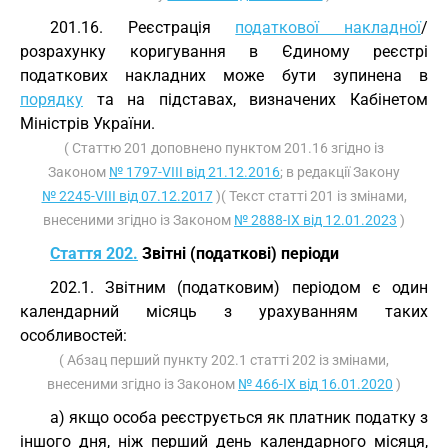
201.16. Реєстрація
податкової накладної
/
розрахунку коригування в Єдиному реєстрі
податкових накладних може бути зупинена в
порядку
та на підставах, визначених Кабінетом
Міністрів України.
( Статтю 201 доповнено пунктом 201.16 згідно із
Законом
№ 1797-VIII від 21.12.2016
; в редакції Закону
№ 2245-VIII від 07.12.2017
)( Текст статті 201 із змінами,
внесеними згідно із Законом
№ 2888-IX від 12.01.2023
)
Стаття 202.
Звітні (податкові) періоди
202.1. Звітним (податковим) періодом є один
календарний місяць з урахуванням таких
особливостей:
( Абзац перший пункту 202.1 статті 202 із змінами,
внесеними згідно із Законом
№ 466-IX від 16.01.2020
)
а) якщо особа реєструється як платник податку з
іншого дня, ніж перший день календарного місяця,