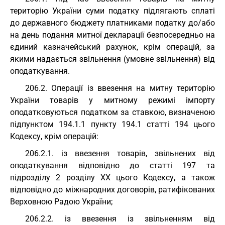
територію України суми податку підлягають сплаті
до державного бюджету платниками податку до/або
на день подання митної декларації безпосередньо на
єдиний казначейський рахунок, крім операцій, за
якими надається звільнення (умовне звільнення) від
оподаткування.
206.2. Операції із ввезення на митну територію
України товарів у митному режимі імпорту
оподатковуються податком за ставкою, визначеною
підпунктом 194.1.1 пункту 194.1 статті 194 цього
Кодексу, крім операцій:
206.2.1. із ввезення товарів, звільнених від
оподаткування відповідно до статті 197 та
підрозділу 2 розділу ХХ цього Кодексу, а також
відповідно до міжнародних договорів, ратифікованих
Верховною Радою України;
206.2.2. із ввезення із звільненням від