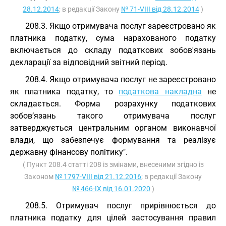
28.12.2014
; в редакції Закону
№ 71-VIII від 28.12.2014
)
208.3. Якщо отримувача послуг зареєстровано як
платника податку, сума нарахованого податку
включається до складу податкових зобов'язань
декларації за відповідний звітний період.
208.4. Якщо отримувача послуг не зареєстровано
як платника податку, то
податкова накладна
не
складається. Форма розрахунку податкових
зобов’язань такого отримувача послуг
затверджується центральним органом виконавчої
влади, що забезпечує формування та реалізує
державну фінансову політику".
( Пункт 208.4 статті 208 із змінами, внесеними згідно із
Законом
№ 1797-VIII від 21.12.2016
; в редакції Закону
№ 466-IX від 16.01.2020
)
208.5. Отримувач послуг прирівнюється до
платника податку для цілей застосування правил