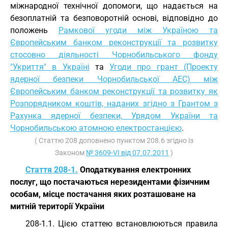
міжнародної технічної допомоги, що надається на
безоплатній та безповоротній основі, відповідно до
положень
Рамкової угоди між Україною та
Європейським банком реконструкції та розвитку
стосовно діяльності Чорнобильського фонду
"Укриття" в Україні
та
Угоди про грант (Проекту
ядерної безпеки Чорнобильської АЕС) між
Європейським банком реконструкції та розвитку як
Розпорядником коштів, наданих згідно з Грантом з
Рахунка ядерної безпеки, Урядом України та
Чорнобильською атомною електростанцією
.
( Статтю 208 доповнено пунктом 208.6 згідно із
Законом
№ 3609-VI від 07.07.2011
)
Стаття 208-1.
Оподаткування електронних
послуг, що постачаються нерезидентами фізичним
особам, місце постачання яких розташоване на
митній території України
208-1.1. Цією статтею встановлюються правила