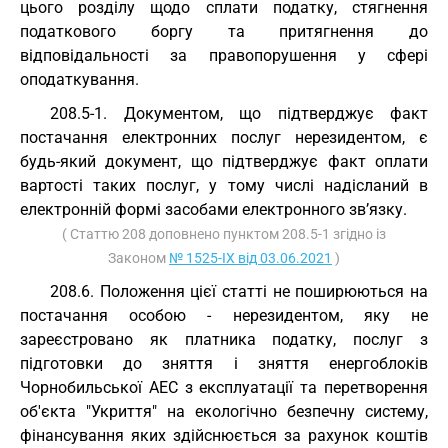
цього розділу щодо сплати податку, стягнення
податкового боргу та притягнення до
відповідальності за правопорушення у сфері
оподаткування.
208.5-1. Документом, що підтверджує факт
постачання електронних послуг нерезидентом, є
будь-який документ, що підтверджує факт оплати
вартості таких послуг, у тому числі надісланий в
електронній формі засобами електронного зв’язку.
( Статтю 208 доповнено пунктом 208.5-1 згідно із
Законом
№ 1525-IX від 03.06.2021
)
208.6. Положення цієї статті не поширюються на
постачання особою - нерезидентом, яку не
зареєстровано як платника податку, послуг з
підготовки до зняття і зняття енергоблоків
Чорнобильської АЕС з експлуатації та перетворення
об'єкта "Укриття" на екологічно безпечну систему,
фінансування яких здійснюється за рахунок коштів