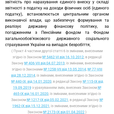
звітність про нарахування єдиного внеску у складі
звітності з податку на доходи фізичних осіб (єдиного
податку), встановлюється центральним органом
виконавчої влади, що забезпечує формування та
реалізує державну фінансову політику, за
погодженням з Пенсійним фондом та Фондом
загальнообов’язкового державного соціального
страхування України на випадок безробіття;
( Пункт 4 частини другої статті 6 із змінами, внесеними
згідно із Законом
№ 5462-VI від 16.10.2012
; в редакції
Закону
№ 406-VII від 04.07.2013
; із змінами, внесеними
згідно із Законами
№ 1258-VII від 13.05.2014
,
№ 77-VIII
від 28.12.2014
; із змінами, внесеними згідно із Законом
№ 440-IX від 14.01.2020
; в редакції Закону
№ 115-IX від
19.09.2019
з урахуванням змін, внесених Законом
№
465-IX від 16.01.2020
; із змінами, внесеними згідно із
Законом
№ 1217-IX від 05.02.2021
; в редакції Закону
№
1962-IX від 15.12.2021
; із змінами, внесеними згідно із
Законом
№ 2173-IX від 01.04.2022
)