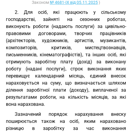
Законом
№ 4681-ІХ від 05.11.2025
)
2. Для осіб, які працюють у сільському
господарстві, зайняті на сезонних роботах,
виконують роботи (надають послуги) за цивільно-
правовими договорами, творчих працівників
(архітекторів, художників, артистів, музикантів,
композиторів, критиків, мистецтвознавців,
письменників, кінематографістів), та інших осіб, які
отримують заробітну плату (дохід) за виконану
роботу (надані послуги), строк виконання яких
перевищує календарний місяць, єдиний внесок
нараховується на суму, що визначається шляхом
ділення заробітної плати (доходу), виплаченої за
результатами роботи, на кількість місяців, за які
вона нарахована.
Зазначений порядок нарахування внеску
поширюється також на осіб, яким нараховано
різницю в заробітку за час виконання