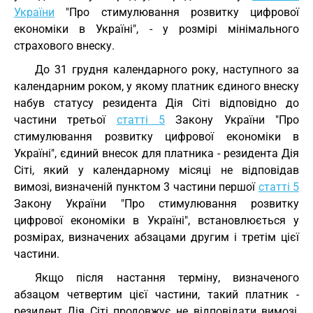
України
"Про стимулювання розвитку цифрової
економіки в Україні", - у розмірі мінімального
страхового внеску.
До 31 грудня календарного року, наступного за
календарним роком, у якому платник єдиного внеску
набув статусу резидента Дія Сіті відповідно до
частини третьої
статті 5
Закону України "Про
стимулювання розвитку цифрової економіки в
Україні", єдиний внесок для платника - резидента Дія
Сіті, який у календарному місяці не відповідав
вимозі, визначеній пунктом 3 частини першої
статті 5
Закону України "Про стимулювання розвитку
цифрової економіки в Україні", встановлюється у
розмірах, визначених абзацами другим і третім цієї
частини.
Якщо після настання терміну, визначеного
абзацом четвертим цієї частини, такий платник -
резидент Дія Сіті продовжує не відповідати вимозі,