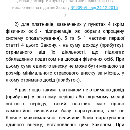
( Абзац четвертий пункту 1 частини першої статті 7
виключено на підставі Закону
№ 909-VIII від 24.12.2015
)
2) для платників, зазначених у пунктах 4 (крім
фізичних осіб - підприємців, які обрали спрощену
систему оподаткування), 5 та 5- 1 частини першої
статті 4 цього Закону, - на суму доходу (прибутку),
отриманого від їх діяльності, що підлягає
обкладенню податком на доходи фізичних осіб. При
цьому сума єдиного внеску не може бути меншою за
розмір мінімального страхового внеску за місяць, у
якому отримано дохід (прибуток).
У разі якщо таким платником не отримано дохід
(прибуток) у звітному періоді або окремому місяці
звітного періоду, такий платник має право
самостійно визначити базу нарахування, але не
більше максимальної величини бази нарахування
єдиного внеску, встановленої цим Законом. При