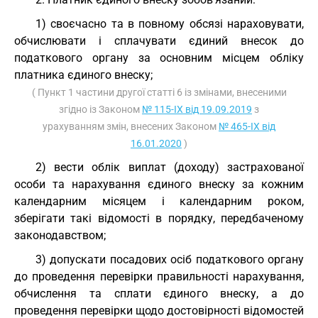
1) своєчасно та в повному обсязі нараховувати,
обчислювати і сплачувати єдиний внесок до
податкового органу за основним місцем обліку
платника єдиного внеску;
( Пункт 1 частини другої статті 6 із змінами, внесеними
згідно із Законом
№ 115-IX від 19.09.2019
з
урахуванням змін, внесених Законом
№ 465-IX від
16.01.2020
)
2) вести облік виплат (доходу) застрахованої
особи та нарахування єдиного внеску за кожним
календарним місяцем і календарним роком,
зберігати такі відомості в порядку, передбаченому
законодавством;
3) допускати посадових осіб податкового органу
до проведення перевірки правильності нарахування,
обчислення та сплати єдиного внеску, а до
проведення перевірки щодо достовірності відомостей