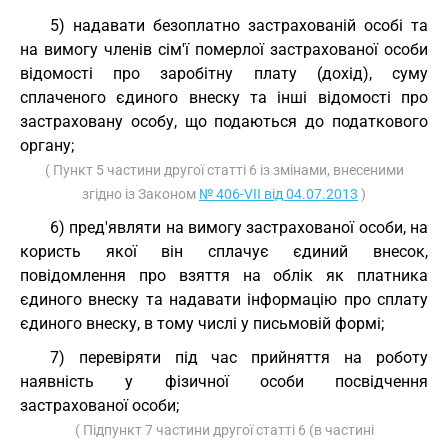
5) надавати безоплатно застрахованій особі та
на вимогу членів сім'ї померлої застрахованої особи
відомості про заробітну плату (дохід), суму
сплаченого єдиного внеску та інші відомості про
застраховану особу, що подаються до податкового
органу;
( Пункт 5 частини другої статті 6 із змінами, внесеними
згідно із Законом
№ 406-VII від 04.07.2013
)
6) пред'являти на вимогу застрахованої особи, на
користь якої він сплачує єдиний внесок,
повідомлення про взяття на облік як платника
єдиного внеску та надавати інформацію про сплату
єдиного внеску, в тому числі у письмовій формі;
7) перевіряти під час прийняття на роботу
наявність у фізичної особи посвідчення
застрахованої особи;
( Підпункт 7 частини другої статті 6 (в частині