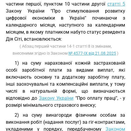
частини першої, пунктом 10 частини другої
статті 5
Закону України "Про стимулювання розвитку
цифрової економіки в Україні" починаючи з
календарного місяця, наступного за календарним
місяцем, в якому платником набуто статус резидента
Дія Сіті, встановлюється:
( Абзац перший частини 14-1 статті 8 із змінами,
внесеними згідно із Законом
№ 4577-IX від 21.08.2025
)
1) на суму нарахованої кожній застрахованій
особі заробітної плати за видами виплат, які
включають основну та додаткову заробітну плату,
інші заохочувальні та компенсаційні виплати, у тому
числі в натуральній формі, що визначаються
відповідно до
Закону України
"Про оплату праці", - у
розмірі мінімального страхового внеску;
2) на суму винагороди фізичним особам за
виконання робіт (надання послуг) за гіг-контрактами,
укладеними у порядку, передбаченому
Законом