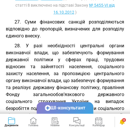
статті 8 виключено на підставі Закону
№ 5455-VI від
16.10.2012
)
27. Суми фінансових санкцій розподіляються
відповідно до пропорцій, визначених для розподілу
єдиного внеску.
28. У разі необхідності центральні органи
виконавчої влади, що забезпечують формування
державної політики у сферах праці, трудових
відносин та зайнятості населення, соціального
захисту населення, за пропозицією центрального
органу виконавчої влади, що забезпечує формування
та реалізує державну фінансову політику, правління
Фонду загальнообов’язкового державного
соціального страхування України на випадок
ШІ-консультант
безробіття подає узгоджені зі сторонами соціального
діалогу зміни розміру єдиного внеску для внесення їх
0
на розгляд Верховної Ради України та
пропорції
Документи
Головна
Новини
Консультації
Календар
Сервіси
розподілу
за видами загальнообов'язкового