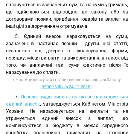
сплачуються із зазначених сум, та на суми утримань,
що здійснюються відповідно до закону або за
договорами позики, придбання товарів та виплат на
інші цілі за дорученням отримувача.
5. Єдиний внесок нараховується на суми,
зазначені в частинах першій і другій цієї статті,
незалежно від джерел їх фінансування, форми,
порядку, місця виплати та використання, а також від
того, чи виплачені такі суми фактично після їх
нарахування до сплати.
( Частину шосту статті 7 виключено на підставі Закону
№ 909-VIII від 24.12.2015
)
7.
Перелік видів виплат, на які не нараховується
єдиний внесок
, затверджується Кабінетом Міністрів
України. Не нараховується на виплати та не
утримується єдиний внесок з виплат, що
компенсуються з бюджету в межах середнього
заробітку працівників, призваних на строкову