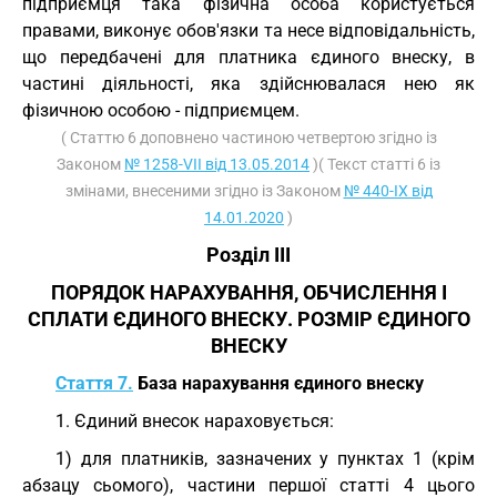
підприємця така фізична особа користується
правами, виконує обов'язки та несе відповідальність,
що передбачені для платника єдиного внеску, в
частині діяльності, яка здійснювалася нею як
фізичною особою - підприємцем.
( Статтю 6 доповнено частиною четвертою згідно із
Законом
№ 1258-VII від 13.05.2014
)( Текст статті 6 із
змінами, внесеними згідно із Законом
№ 440-IX від
14.01.2020
)
Розділ III
ПОРЯДОК НАРАХУВАННЯ, ОБЧИСЛЕННЯ І
СПЛАТИ ЄДИНОГО ВНЕСКУ. РОЗМІР ЄДИНОГО
ВНЕСКУ
Стаття 7.
База нарахування єдиного внеску
1. Єдиний внесок нараховується:
1) для платників, зазначених у пунктах 1 (крім
абзацу сьомого), частини першої статті 4 цього