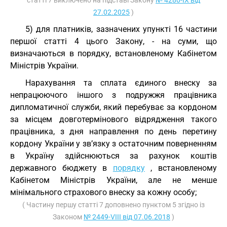
статті 7 виключено на підставі Закону
№ 4280-IX від
27.02.2025
)
5) для платників, зазначених упункті 16 частини
першої статті 4 цього Закону, - на суми, що
визначаються в порядку, встановленому Кабінетом
Міністрів України.
Нарахування та сплата єдиного внеску за
непрацюючого іншого з подружжя працівника
дипломатичної служби, який перебуває за кордоном
за місцем довготермінового відрядження такого
працівника, з дня направлення по день перетину
кордону України у зв’язку з остаточним поверненням
в Україну здійснюються за рахунок коштів
державного бюджету в
порядку
, встановленому
Кабінетом Міністрів України, але не менше
мінімального страхового внеску за кожну особу;
( Частину першу статті 7 доповнено пунктом 5 згідно із
Законом
№ 2449-VIII від 07.06.2018
)