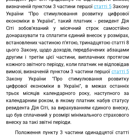
визначеній пунктом 3 частини першої
статті 5
Закону
України "Про стимулювання розвитку цифрової
економіки в Україні", такий платник - резидент Дія
Сіті зобов’язаний у місячний строк самостійно
донарахувати та сплатити єдиний внесок у розмірах,
встановлених частиною п’ятою, тринадцятою статті 8
цього Закону, щодо доходів, передбачених абзацами
другим і третім цієї частини, виплачених протягом
кожного звітного періоду, коли платник не відповідав
вимозі, визначеній пунктом 3 частини першої
статті 5
Закону України "Про стимулювання розвитку
цифрової економіки в Україні", в межах останніх
трьох місяців календарного року, наступного за
календарним роком, в якому платник набув статусу
резидента Дія Сіті, за вирахуванням єдиного внеску,
що був сплачений у розмірі мінімального страхового
внеску за такі звітні періоди.
Положення пункту 3 частини одинадцятої статті