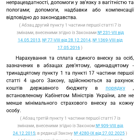
непрацездатності, допомоги у зв'язку з вагітністю та
пологами; допомоги, надбавки або компенсації
відповідно до законодавства.
( Абзац другий пункту 1 частини першої статті 7 із
змінами, внесеними згідно із Законами
№ 231-VII від
14.05.2013
,
№ 77-VIII від 28.12.2014
,
№ 1369-VIII від
17.05.2016
)
Нарахування та сплата єдиного внеску за осіб,
зазначених в абзацах дев’ятому, одинадцятому -
тринадцятому пункту 1 та пункті 17 частини першої
статті 4 цього Закону, здійснюються за рахунок
коштів державного бюджету в
порядку
,
встановленому Кабінетом Міністрів України, але не
менше мінімального страхового внеску за кожну
особу.
( Абзац третій пункту 1 частини першої статті 7 із
змінами, внесеними згідно із Законом
№ 909-VIII від
24.12.2015
; в редакції Закону
№ 4280-IX від 27.02.2025
)