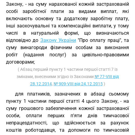
Закону, - на суму нарахованої кожній застрахованій
особі заробітної плати за видами виплат, які
включають основну та додаткову заробітну плату,
інші заохочувальні та компенсаційні виплати, у тому
числі в натуральній формі, що визначаються
відповідно до
Закону України
"Про оплату праці", та
суму винагороди фізичним особам за виконання
робіт (надання послуг) за цивільно-правовими
договорами;
( Абзац перший пункту 1 частини першої статті 7 із
змінами, внесеними згідно із Законами
№ 77-VIII від
28.12.2014
,
№ 909-VIII від 24.12.2015
)
для платників, зазначених в абзаці сьомому
пункту 1 частини першої статті 4 цього Закону, - на
суму грошового забезпечення кожної застрахованої
особи, оплати перших п'яти днів тимчасової
непрацездатності, що здійснюється за рахунок
коштів роботодавця, та допомоги по тимчасовій