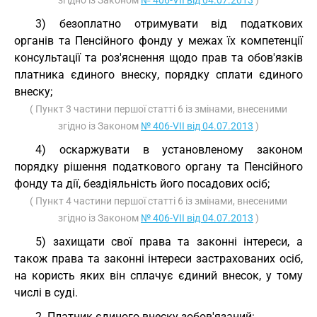
згідно із Законом
№ 406-VII від 04.07.2013
)
3) безоплатно отримувати від податкових
органів та Пенсійного фонду у межах їх компетенції
консультації та роз'яснення щодо прав та обов'язків
платника єдиного внеску, порядку сплати єдиного
внеску;
( Пункт 3 частини першої статті 6 із змінами, внесеними
згідно із Законом
№ 406-VII від 04.07.2013
)
4) оскаржувати в установленому законом
порядку рішення податкового органу та Пенсійного
фонду та дії, бездіяльність його посадових осіб;
( Пункт 4 частини першої статті 6 із змінами, внесеними
згідно із Законом
№ 406-VII від 04.07.2013
)
5) захищати свої права та законні інтереси, а
також права та законні інтереси застрахованих осіб,
на користь яких він сплачує єдиний внесок, у тому
числі в суді.
2. Платник єдиного внеску зобов'язаний: