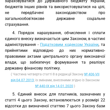
зараховуватися до Державного бюджету України,
бюджетів інших рівнів та використовуватися на цілі,
не передбачені законодавством про
загальнообов'язкове державне соціальне
страхування.
4. Порядок нарахування, обчислення і сплати
єдиного внеску визначається цим Законом, в частині
адміністрування -
Податковим кодексом України
, та
прийнятими відповідно до них нормативно-
правовими актами центрального органу виконавчої
влади, що забезпечує формування та реалізує
державну фінансову політику.
( Частина четверта статті 8 в редакції Закону
№ 406-VII
від 04.07.2013
; із змінами, внесеними згідно із Законом
№ 440-IX від 14.01.2020
)
5. Єдиний внесок для платників, зазначених у
статті 4 цього Закону, встановлюється у розмірі 22
відсотки до визначеної статтею 7 цього Закону бази