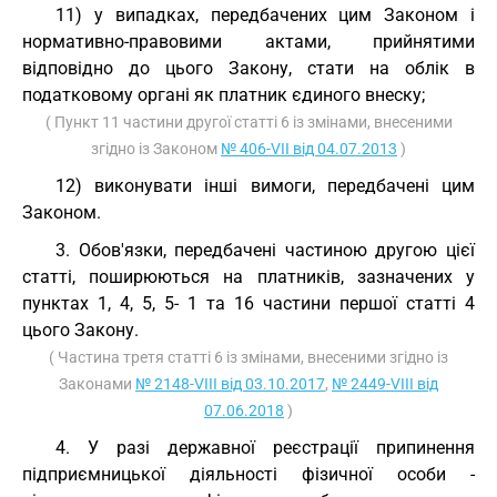
11) у випадках, передбачених цим Законом і
нормативно-правовими актами, прийнятими
відповідно до цього Закону, стати на облік в
податковому органі як платник єдиного внеску;
( Пункт 11 частини другої статті 6 із змінами, внесеними
згідно із Законом
№ 406-VII від 04.07.2013
)
12) виконувати інші вимоги, передбачені цим
Законом.
3. Обов'язки, передбачені частиною другою цієї
статті, поширюються на платників, зазначених у
пунктах 1, 4, 5, 5- 1 та 16 частини першої статті 4
цього Закону.
( Частина третя статті 6 із змінами, внесеними згідно із
Законами
№ 2148-VIII від 03.10.2017
,
№ 2449-VIII від
07.06.2018
)
4. У разі державної реєстрації припинення
підприємницької діяльності фізичної особи -