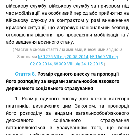
військову службу, військову службу за призовом під
час мобілізації, на особливий період або прийнятих на
військову службу за контрактом у разі виникнення
кризової ситуації, що загрожує національній безпеці,
оголошення рішення про проведення мобілізації та /
або введення воєнного стану.
( Частина сьома статті 7 із змінами, внесеними згідно із
Законами
№ 1275-VII від 20.05.2014
,
№ 1669-VII від
02.09.2014
,
№ 909-VIII від 24.12.2015
)
Стаття 8.
Розмір єдиного внеску та пропорції
його розподілу за видами загальнообов'язкового
державного соціального страхування
1. Розмір єдиного внеску для кожної категорії
платників, визначених цим Законом, та пропорції
його розподілу за видами загальнообов'язкового
державного соціального страхування
встановлюються з урахуванням того, що вони
повинні забезпечувати застрахованим особам