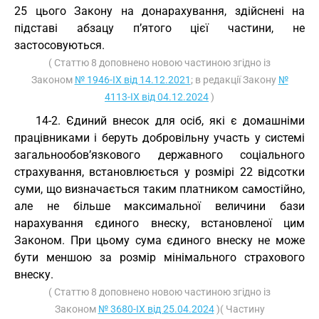
25 цього Закону на донарахування, здійснені на
підставі абзацу п’ятого цієї частини, не
застосовуються.
( Статтю 8 доповнено новою частиною згідно із
Законом
№ 1946-IX від 14.12.2021
; в редакції Закону
№
4113-IX від 04.12.2024
)
14-2. Єдиний внесок для осіб, які є домашніми
працівниками і беруть добровільну участь у системі
загальнообов’язкового державного соціального
страхування, встановлюється у розмірі 22 відсотки
суми, що визначається таким платником самостійно,
але не більше максимальної величини бази
нарахування єдиного внеску, встановленої цим
Законом. При цьому сума єдиного внеску не може
бути меншою за розмір мінімального страхового
внеску.
( Статтю 8 доповнено новою частиною згідно із
Законом
№ 3680-IX від 25.04.2024
)( Частину