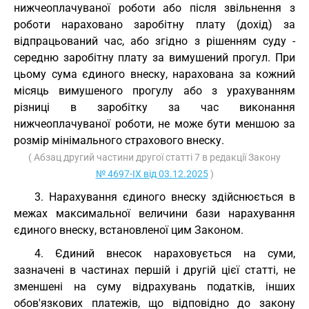
нижчеоплачуваної роботи або після звільнення з
роботи нараховано заробітну плату (дохід) за
відпрацьований час, або згідно з рішенням суду -
середню заробітну плату за вимушений прогул. При
цьому сума єдиного внеску, нарахована за кожний
місяць вимушеного прогулу або з урахуванням
різниці в заробітку за час виконання
нижчеоплачуваної роботи, не може бути меншою за
розмір мінімального страхового внеску.
( Абзац другий частини другої статті 7 в редакції Закону
№ 4697-IX від 03.12.2025
)
3. Нарахування єдиного внеску здійснюється в
межах максимальної величини бази нарахування
єдиного внеску, встановленої цим Законом.
4. Єдиний внесок нараховується на суми,
зазначені в частинах першій і другій цієї статті, не
зменшені на суму відрахувань податків, інших
обов'язкових платежів, що відповідно до закону