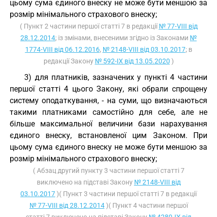
цьому сума єдиного внеску не може бути меншою за
розмір мінімального страхового внеску;
( Пункт 2 частини першої статті 7 в редакції
№ 77-VIII від
28.12.2014
; із змінами, внесеними згідно із Законами
№
1774-VIII від 06.12.2016
,
№ 2148-VIII від 03.10.2017
; в
редакції Закону
№ 592-IX від 13.05.2020
)
3) для платників, зазначених у пункті 4 частини
першої статті 4 цього Закону, які обрали спрощену
систему оподаткування, - на суми, що визначаються
такими платниками самостійно для себе, але не
більше максимальної величини бази нарахування
єдиного внеску, встановленої цим Законом. При
цьому сума єдиного внеску не може бути меншою за
розмір мінімального страхового внеску;
( Абзац другий пункту 3 частини першої статті 7
виключено на підставі Закону
№ 2148-VIII від
03.10.2017
)( Пункт 3 частини першої статті 7 в редакції
№ 77-VIII від 28.12.2014
)( Пункт 4 частини першої