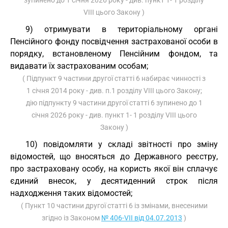
зупинено до 1 січня 2026 року - див. пункт 1- 1 розділу
VIII цього Закону )
9) отримувати в територіальному органі
Пенсійного фонду посвідчення застрахованої особи в
порядку, встановленому Пенсійним фондом, та
видавати їх застрахованим особам;
( Підпункт 9 частини другої статті 6 набирає чинності з
1 січня 2014 року - див. п.1 розділу VIII цього Закону;
дію підпункту 9 частини другої статті 6 зупинено до 1
січня 2026 року - див. пункт 1- 1 розділу VIII цього
Закону )
10) повідомляти у складі звітності про зміну
відомостей, що вносяться до Державного реєстру,
про застраховану особу, на користь якої він сплачує
єдиний внесок, у десятиденний строк після
надходження таких відомостей;
( Пункт 10 частини другої статті 6 із змінами, внесеними
згідно із Законом
№ 406-VII від 04.07.2013
)