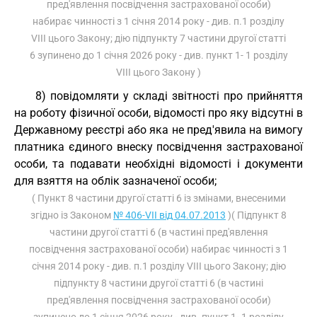
пред'явлення посвідчення застрахованої особи)
набирає чинності з 1 січня 2014 року - див. п.1 розділу
VIII цього Закону; дію підпункту 7 частини другої статті
6 зупинено до 1 січня 2026 року - див. пункт 1- 1 розділу
VIII цього Закону )
8) повідомляти у складі звітності про прийняття
на роботу фізичної особи, відомості про яку відсутні в
Державному реєстрі або яка не пред'явила на вимогу
платника єдиного внеску посвідчення застрахованої
особи, та подавати необхідні відомості і документи
для взяття на облік зазначеної особи;
( Пункт 8 частини другої статті 6 із змінами, внесеними
згідно із Законом
№ 406-VII від 04.07.2013
)( Підпункт 8
частини другої статті 6 (в частині пред'явлення
посвідчення застрахованої особи) набирає чинності з 1
січня 2014 року - див. п.1 розділу VIII цього Закону; дію
підпункту 8 частини другої статті 6 (в частині
пред'явлення посвідчення застрахованої особи)