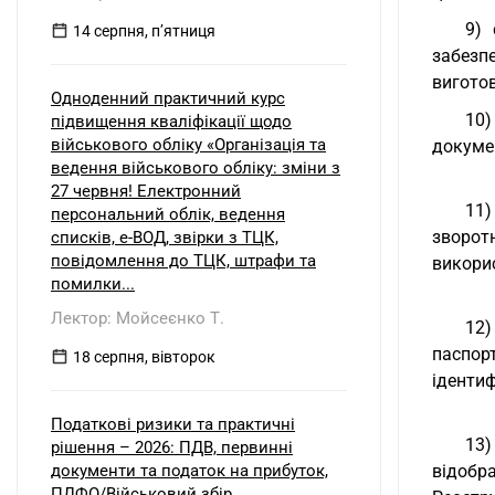
9) 
14 серпня, пʼятниця
забезп
виготов
Одноденний практичний курс
10)
підвищення кваліфікації щодо
військового обліку «Організація та
докумен
ведення військового обліку: зміни з
27 червня! Електронний
11)
персональний облік, ведення
зворот
списків, е-ВОД, звірки з ТЦК,
повідомлення до ТЦК, штрафи та
викорис
помилки...
Лектор: Мойсеєнко Т.
12)
паспор
18 серпня, вівторок
ідентиф
Податкові ризики та практичні
13)
рішення – 2026: ПДВ, первинні
документи та податок на прибуток,
відобр
ПДФО/Військовий збір