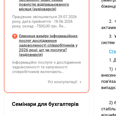
(іммігр
працевлаштування осіб з
повністю відпрацьованого
біженці
інвалідністю?
місяця (аудіоверсія)
Працівник звільняється 29.07.2026
2. 
року, дата прийняття - 18.06.2026
року, оклад - 7500,00 грн. Як
актами 
розрахувати компенсацію трьох
невикористаних днів відпустки при
Одиниця виміру інформаційних
3. 
звільненні?
послуг дослідження
систем
задоволеності співробітників у
2026 році: шт чи послуга?
Ста
(аудіоверсія)
1. 
Інформаційні послуги з дослідження
задоволеності та залученості
1) 
співробітників включають
внесен
підготовку дослідного
повідомлення, проведення
пов’яз
Усі консультації
опитування через EngageQ та
випадк
електронну пошту, підтримку
учасників і передачу результатів. Яку
одиницю виміру коректніше
2) 
Семінари для бухгалтерів
застосовувати — «шт» чи «послуга»?
стабіл
відцифр