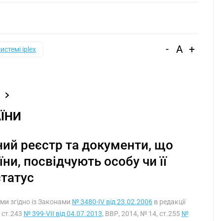
-
A
+
системі iplex
ЇНИ
ий реєстр та документи, що
и, посвідчують особу чи її
статус
ими згідно із Законами
№ 3480-IV від 23.02.2006
в редакції
, ст.243
№ 399-VII від 04.07.2013
, ВВР, 2014, № 14, ст.255
№