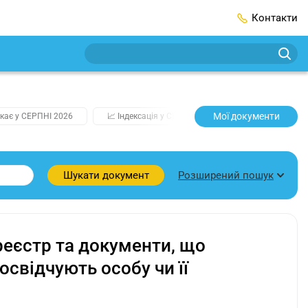
Контакти
Мої документи
кає у СЕРПНІ 2026
📈 Індексація у СЕРПНІ
2️⃣0️⃣2️⃣7️⃣ Усі клю
Розширений пошук
Шукати документ
еєстр та документи, що
свідчують особу чи її