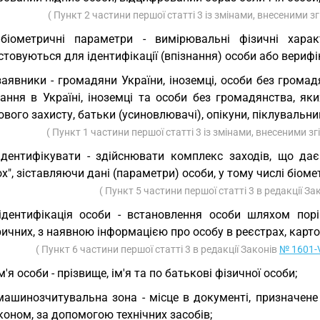
( Пункт 2 частини першої статті 3 із змінами, внесеними з
біометричні параметри - вимірювальні фізичні харак
товуються для ідентифікації (впізнання) особи або верифік
заявники - громадяни України, іноземці, особи без грома
ання в Україні, іноземці та особи без громадянства, як
вого захисту, батьки (усиновлювачі), опікуни, піклувальни
( Пункт 1 частини першої статті 3 із змінами, внесеними з
ідентифікувати - здійснювати комплекс заходів, що д
х", зіставляючи дані (параметри) особи, у тому числі біоме
( Пункт 5 частини першої статті 3 в редакції З
ідентифікація особи - встановлення особи шляхом порі
ичних, з наявною інформацією про особу в реєстрах, карто
( Пункт 6 частини першої статті 3 в редакції Законів
№ 1601-V
ім'я особи - прізвище, ім'я та по батькові фізичної особи;
машинозчитувальна зона - місце в документі, призначене
оном, за допомогою технічних засобів;