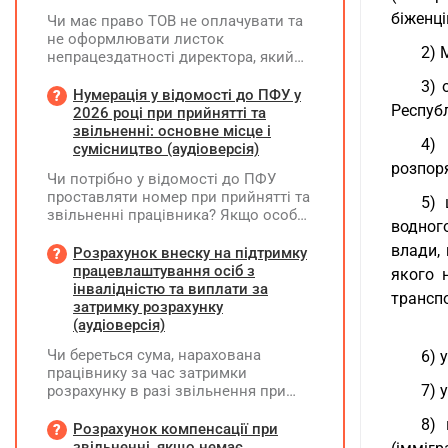
біженці
Чи має право ТОВ не оплачувати та
не оформлювати листок
2) 
непрацездатності директора, який
перебуває у відпустці без
3) 
збереження заробітної плати під час
Нумерація у відомості до ПФУ у
Республ
призупинення діяльності
2026 році при прийнятті та
підприємства?
звільненні: основне місце і
4)
сумісництво (аудіоверсія)
розпор
Чи потрібно у відомості до ПФУ
проставляти номер при прийнятті та
5) 
звільненні працівника? Якщо особа
водног
одночасно працювала за основним
влади,
місцем роботи та за сумісництвом,
Розрахунок внеску на підтримку
чи рахується це як два роботодавці?
працевлаштування осіб з
якого 
інвалідністю та виплати за
транспо
затримку розрахунку
(аудіоверсія)
Чи береться сума, нарахована
6) 
працівнику за час затримки
7) 
розрахунку в разі звільнення при
обчсиленні середньомісячної
8) 
заробітної плати (винагороди), для
Розрахунок компенсації при
розрахунку внеску на підтримку
звільненні, якщо немає