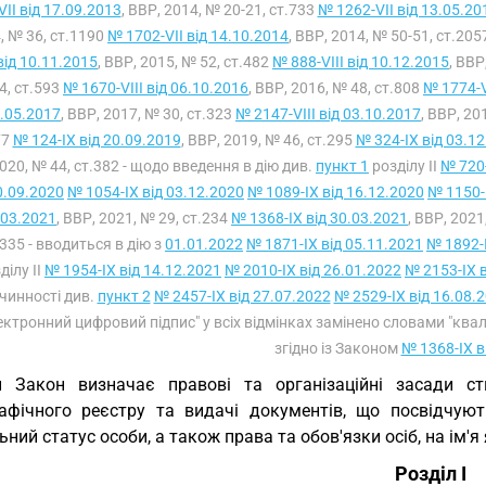
VII від 17.09.2013
, ВВР, 2014, № 20-21, ст.733
№ 1262-VII від 13.05.20
, № 36, ст.1190
№ 1702-VII від 14.10.2014
, ВВР, 2014, № 50-51, ст.20
 від 10.11.2015
, ВВР, 2015, № 52, ст.482
№ 888-VIII від 10.12.2015
, ВВР
4, ст.593
№ 1670-VIII від 06.10.2016
, ВВР, 2016, № 48, ст.808
№ 1774-V
.05.2017
, ВВР, 2017, № 30, ст.323
№ 2147-VIII від 03.10.2017
, ВВР, 20
77
№ 124-IX від 20.09.2019
, ВВР, 2019, № 46, ст.295
№ 324-IX від 03.1
020, № 44, ст.382 - щодо введення в дію див.
пункт 1
розділу II
№ 720-
0.09.2020
№ 1054-IX від 03.12.2020
№ 1089-IX від 16.12.2020
№ 1150-
.03.2021
, ВВР, 2021, № 29, ст.234
№ 1368-IX від 30.03.2021
, ВВР, 2021
.335 - вводиться в дію з
01.01.2022
№ 1871-IX від 05.11.2021
№ 1892-I
ділу II
№ 1954-IX від 14.12.2021
№ 2010-IX від 26.01.2022
№ 2153-IX в
чинності див.
пункт 2
№ 2457-IX від 27.07.2022
№ 2529-IX від 16.08.
ектронний цифровий підпис" у всіх відмінках замінено словами "квал
згідно із Законом
№ 1368-IX в
й Закон визначає правові та організаційні засади с
афічного реєстру та видачі документів, що посвідчую
ьний статус особи, а також права та обов'язки осіб, на ім'я
Розділ I