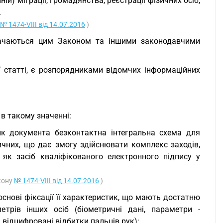
нній) міграції, громадянства, реєстрації фізичних осіб,
.
№ 1474-VIII від 14.07.2016
)
значаються цим Законом та іншими законодавчими
ї статті, є розпорядниками відомчих інформаційних
в такому значенні:
нк документа безконтактна інтегральна схема для
ичних, що дає змогу здійснювати комплекс заходів,
як засіб кваліфікованого електронного підпису у
акону
№ 1474-VIII від 14.07.2016
)
 основі фіксації її характеристик, що мають достатню
етрів інших осіб (біометричні дані, параметри -
відцифровані відбитки пальців рук);