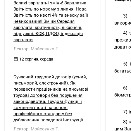
Великі зарплатні зміни! Зарплатна
Звітність по-новому з липня! Нова
Звітність по квоті 4% та внеску за її
3) 
невиконання! Зміни Середня
викорис
зарплата: критичність, лікарняні,
4) 
відпускні. ЄСВ, ПДФО, індексація
зарплати
прожив
додатко
Лектор: Мойсеєнко Т.
12 серпня, середа
5) 
багатьо
Сучасний трудовий договір (усний,
письмовий, електронний). Як
6) 
перевести працівників на письмові
біометр
трудові договори без порушення
законодавства. Трудові функції і
компетентності на основі
7) 
професійного стандарту без
дублювання посадової інструкції...
8) 
цим Зак
Лектор: Мойсеєнко Т.