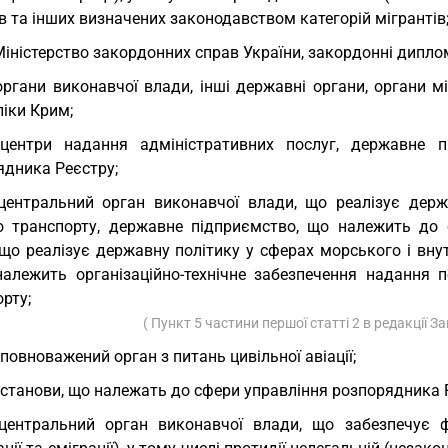
в та інших визначених законодавством категорій мігрантів
Міністерство закордонних справ України, закордонні диплом
органи виконавчої влади, інші державні органи, органи 
іки Крим;
 центри надання адміністративних послуг, державне 
ядника Реєстру;
центральний орган виконавчої влади, що реалізує держ
о транспорту, державне підприємство, що належить до 
 що реалізує державну політику у сферах морського і вну
належить організаційно-технічне забезпечення надання 
рту;
( Пункт 5 частини першої статті 2 в редакції З
уповноважений орган з питань цивільної авіації;
установи, що належать до сфери управління розпорядника 
центральний орган виконавчої влади, що забезпечує ф