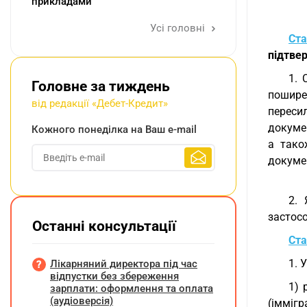
прикладами
Усі головні
Ста
підтве
1. 
Головне за тиждень
пошире
від редакції «Дебет-Кредит»
переси
докуме
Кожного понеділка на Ваш e-mail
а тако
докумен
2. 
застос
Останні консультації
Ста
1. 
Лікарняний директора під час
відпустки без збереження
1) 
зарплати: оформлення та оплата
(аудіоверсія)
(іммігр