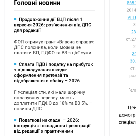
Головні новини
568-
2014
VIII
Продовження дії ЕЦП після 1
вересня 2026: розʼяснення від ДПС
3
для редакції
23
ст.2
ФОП отримує грант «Власна справа»:
2
ДПС пояснила, коли можна не
платити ЄП, ПДФО та ВЗ з цієї суми
3
30
Сплата ПДВ і податку на прибуток
ст
з відшкодування шкоди:
оформлення претензії та
роз
відображення в обліку – 2026
"ел
Гіг-спеціалісти, які мали щорічну
оплачувану перерву, мають
доплатити ПДФО до 18% та ВЗ 5%, –
Це
позиція ДПС
демогр
Податкові накладні – 2026:
спеціал
інструкція зі складання і реєстрації
від редакції з практичними