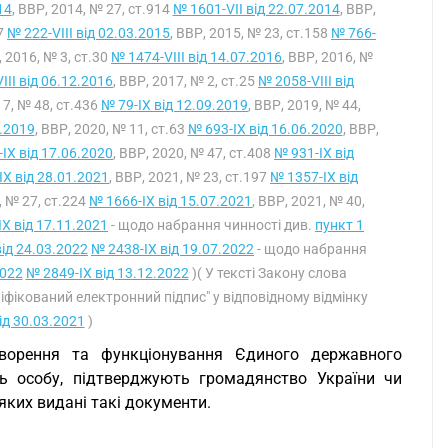
14
, ВВР, 2014, № 27, ст.914
№ 1601-VII від 22.07.2014
, ВВР,
57
№ 222-VIII від 02.03.2015
, ВВР, 2015, № 23, ст.158
№ 766-
, 2016, № 3, ст.30
№ 1474-VIII від 14.07.2016
, ВВР, 2016, №
III від 06.12.2016
, ВВР, 2017, № 2, ст.25
№ 2058-VIII від
17, № 48, ст.436
№ 79-IX від 12.09.2019
, ВВР, 2019, № 44,
2.2019
, ВВР, 2020, № 11, ст.63
№ 693-IX від 16.06.2020
, ВВР,
IX від 17.06.2020
, ВВР, 2020, № 47, ст.408
№ 931-IX від
IX від 28.01.2021
, ВВР, 2021, № 23, ст.197
№ 1357-IX від
, № 27, ст.224
№ 1666-IX від 15.07.2021
, ВВР, 2021, № 40,
X від 17.11.2021
- щодо набрання чинності див.
пункт 1
ід 24.03.2022
№ 2438-IX від 19.07.2022
- щодо набрання
2022
№ 2849-IX від 13.12.2022
)( У тексті Закону слова
іфікований електронний підпис" у відповідному відмінку
ід 30.03.2021
)
творення та функціонування Єдиного державного
ть особу, підтверджують громадянство України чи
 яких видані такі документи.