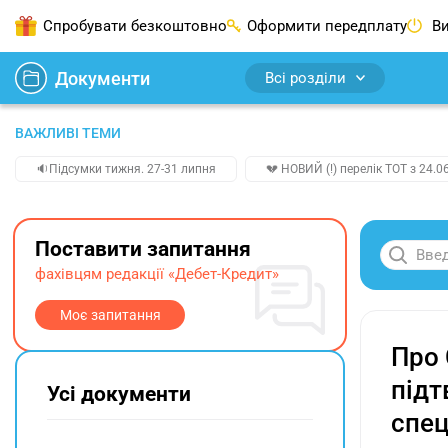
Спробувати безкоштовно
Оформити передплату
Ви
Документи
Всі розділи
ВАЖЛИВІ ТЕМИ
🔉Підсумки тижня. 27-31 липня
💔 НОВИЙ (!) перелік ТОТ з 24.06
Поставити запитання
фахівцям редакції «Дебет-Кредит»
Моє запитання
Про 
підт
Усі документи
спец