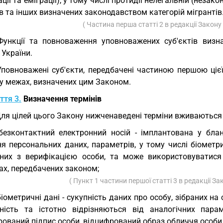
ації та еміграції), у тому числі протидії нелегальній (незако
в та інших визначених законодавством категорій мігрантів
( Частина перша статті 2 в редакції Закону
Функції та повноваження уповноважених суб'єктів ви
України.
Уповноважені суб'єкти, передбачені частиною першою ціє
 у межах, визначених цим Законом.
ття 3.
Визначення термінів
Для цілей цього Закону нижченаведені терміни вживаються 
безконтактний електронний носій - імплантована у бла
ня персональних даних, параметрів, у тому числі біометр
аних з верифікацією особи, та може використовуватися 
ах, передбачених законом;
( Пункт 1 частини першої статті 3 в редакції З
біометричні дані - сукупність даних про особу, зібраних на
ьність та істотно відрізняються від аналогічних парам
ований підпис особи, відцифрований образ обличчя особи, 