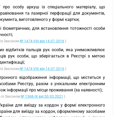
ї про особу аркуш із спеціального матеріалу, що
равіювання та лазерної перфорації для документів,
кумента, виготовленого у формі картки;
лі біометричних, для встановлення тотожності особи
чності;
 із Законом
№ 1474-VIII від 14.07.2016
)
х відбитків пальців рук особи, яка унеможливлює
ців рук особи, що зберігається в Реєстрі з метою
дентифікації;
 із Законом
№ 1474-VIII від 14.07.2016
)
тронного відображення інформації, що міститься у
асобами Реєстру, разом з унікальним електронним
ож інформації про місце проживання (за наявності);
о із Законом
№ 1368-IX від 30.03.2021
)
України для виїзду за кордон у формі електронного
України для виїзду за кордон, оформленому засобами