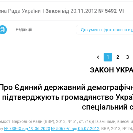
на Рада України
|
Закон
від
20.11.2012
№ 5492-VI
Редакції
Документ підготовлено в
1
2
3
ЗАКОН УКРА
Про Єдиний державний демографічн
підтверджують громадянство Україн
спеціальний 
омості Верховної Ради (ВВР), 2013, № 51, ст.716)( Із змінами, внесен
ну
№ 738-IX від 19.06.2020
№ 5067-VI від 05.07.2012
, ВВР, 2013, № 24