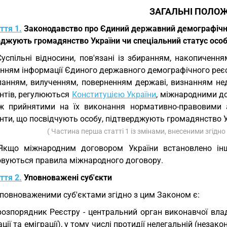
ЗАГАЛЬНІ ПОЛО
ття 1.
Законодавство про Єдиний державний демографічний
рджують громадянство України чи спеціальний статус осо
Суспільні відносини, пов'язані із збиранням, накопичення
нням інформації Єдиного державного демографічного реєст
ланням, вилученням, поверненням державі, визнанням н
нтів, регулюються
Конституцією України
, міжнародними до
ж прийнятими на їх виконання нормативно-правовими а
ти, що посвідчують особу, підтверджують громадянство Ук
( Частина перша статті 1 із змінами, внесеними згідно
Якщо міжнародним договором України встановлено інші
овуються правила міжнародного договору.
ття 2.
Уповноважені суб'єкти
Уповноваженими суб'єктами згідно з цим Законом є:
розпорядник Реєстру - центральний орган виконавчої влад
ації та еміграції), у тому числі протидії нелегальній (незако