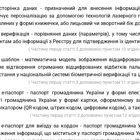
сторінка даних - призначений для внесення інформаці
ечує персоналізацію за допомогою технологій лазерного г
лених у формі книжечки, або лицьовий чи зворотний бік до
 верифікація - порівняння даних (параметрів), у тому чис
там або інформації з Реєстру для підтвердження їх іденти
( Частину першу статті 3 доповнено пунктом 10 згідно
 шаблон - математична модель зображення відцифровани
не відтворення отриманих відцифрованих відбитків паль
тання у національній системі біометричної верифікації та і
( Частину першу статті 3 доповнено пунктом 11 згідно
 е-паспорт - паспорт громадянина України у формі елек
ті громадянина України у формі картки, оформленому з
ікатором (QR-кодом, штрих-кодом, цифровим кодом), а так
( Частину першу статті 3 доповнено пунктом 12 згідн
 е-паспорт для виїзду за кордон - паспорт громадянина 
аження інформації, що міститься у паспорті громадянина 