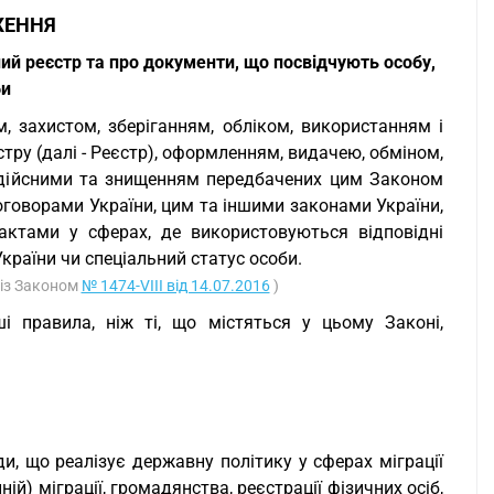
ЖЕННЯ
 реєстр та про документи, що посвідчують особу,
би
м, захистом, зберіганням, обліком, використанням і
ру (далі - Реєстр), оформленням, видачею, обміном,
едійсними та знищенням передбачених цим Законом
говорами України, цим та іншими законами України,
ктами у сферах, де використовуються відповідні
раїни чи спеціальний статус особи.
 із Законом
№ 1474-VIII від 14.07.2016
)
 правила, ніж ті, що містяться у цьому Законі,
и, що реалізує державну політику у сферах міграції
нній) міграції, громадянства, реєстрації фізичних осіб,