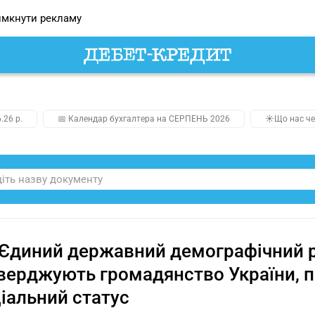
мкнути рекламу
.26 р.
📅 Календар бухгалтера на СЕРПЕНЬ 2026
☀️Що нас че
Єдиний державний демографічний р
верджують громадянство України, по
іальний статус