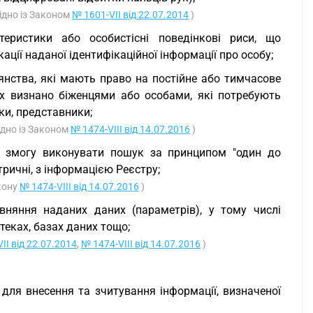
гідно із Законом
№ 1601-VII від 22.07.2014
)
теристики або особистісні поведінкові риси, що
ації наданої ідентифікаційної інформації про особу;
дянства, які мають право на постійне або тимчасове
их визнано біженцями або особами, які потребують
ки, представники;
гідно із Законом
№ 1474-VIII від 14.07.2016
)
ає змогу виконувати пошук за принципом "один до
тричні, з інформацією Реєстру;
акону
№ 1474-VIII від 14.07.2016
)
вняння наданих даних (параметрів), у тому числі
теках, базах даних тощо;
II від 22.07.2014
,
№ 1474-VIII від 14.07.2016
)
 для внесення та зчитування інформації, визначеної