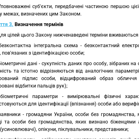
Уповноважені суб'єкти, передбачені частиною першою ціє
 у межах, визначених цим Законом.
ття 3.
Визначення термінів
Для цілей цього Закону нижченаведені терміни вживаються 
безконтактна інтегральна схема - безконтактний елект
, пов'язаних з ідентифікацією особи;
біометричні дані - сукупність даних про особу, зібраних на
ність та істотно відрізняються від аналогічних параметрі
рований підпис особи, відцифрований образ обличчя 
овані відбитки пальців рук);
біометричні параметри - вимірювальні фізичні харак
товуються для ідентифікації (впізнання) особи або верифік
заявники - громадяни України, особи без громадянства, 
ці та особи без громадянства, яких визнано біженцями 
(усиновлювачі), опікуни, піклувальники, представники;