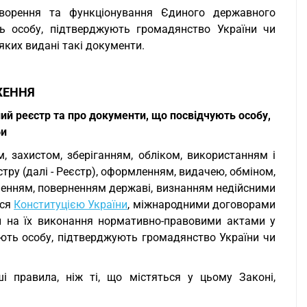
творення та функціонування Єдиного державного
ть особу, підтверджують громадянство України чи
 яких видані такі документи.
ЖЕННЯ
 реєстр та про документи, що посвідчують особу,
би
м, захистом, зберіганням, обліком, використанням і
ру (далі - Реєстр), оформленням, видачею, обміном,
ченням, поверненням державі, визнанням недійсними
ься
Конституцією України
, міжнародними договорами
и на їх виконання нормативно-правовими актами у
ують особу, підтверджують громадянство України чи
 правила, ніж ті, що містяться у цьому Законі,