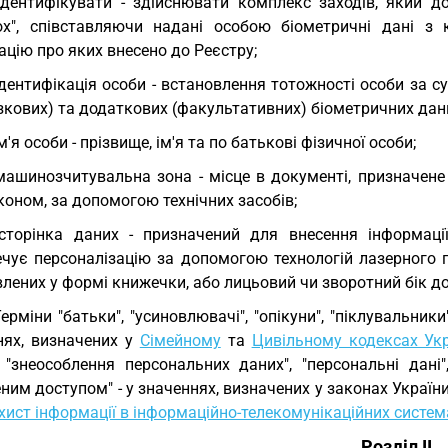
ідентифікувати - здійснювати комплекс заходів, який 
ох", співставляючи надані особою біометричні дані з 
цію про яких внесено до Реєстру;
ідентифікація особи - встановлення тотожності особи за с
зкових) та додаткових (факультативних) біометричних дани
ім'я особи - прізвище, ім'я та по батькові фізичної особи;
машинозчитувальна зона - місце в документі, призначене
оном, за допомогою технічних засобів;
сторінка даних - призначений для внесення інформаці
ечує персоналізацію за допомогою технологій лазерного г
лених у формі книжечки, або лицьовий чи зворотний бік д
Терміни "батьки", "усиновлювачі", "опікуни", "піклувальни
нях, визначених у
Сімейному
та
Цивільному кодексах Ук
 "знеособлення персональних даних", "персональні дані",
им доступом" - у значеннях, визначених у законах Україн
хист інформації в інформаційно-телекомунікаційних систем
Розділ II