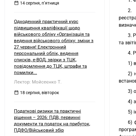
1. 
14 серпня, пʼятниця
2.
реєстр
Одноденний практичний курс
визнач
підвищення кваліфікації щодо
військового обліку «Організація та
3. 
ведення військового обліку: зміни з
та звіт
27 червня! Електронний
4. 
персональний облік, ведення
списків, е-ВОД, звірки з ТЦК,
1) 
повідомлення до ТЦК, штрафи та
помилки...
2) 
встано
Лектор: Мойсеєнко Т.
3) 
18 серпня, вівторок
4) 
Податкові ризики та практичні
5) 
рішення – 2026: ПДВ, первинні
6) 
документи та податок на прибуток,
програ
ПДФО/Військовий збір