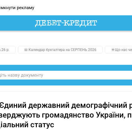
мкнути рекламу
.26 р.
📅 Календар бухгалтера на СЕРПЕНЬ 2026
☀️Що нас че
Єдиний державний демографічний р
верджують громадянство України, по
іальний статус