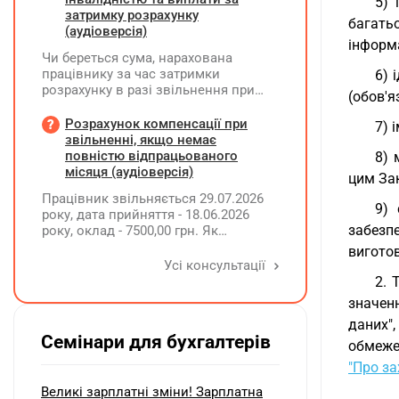
5) 
затримку розрахунку
багать
(аудіоверсія)
інформа
Чи береться сума, нарахована
працівнику за час затримки
6) 
розрахунку в разі звільнення при
(обов'я
обчсиленні середньомісячної
заробітної плати (винагороди), для
Розрахунок компенсації при
7) 
розрахунку внеску на підтримку
звільненні, якщо немає
працевлаштування осіб з
повністю відпрацьованого
8) 
інвалідністю?
місяця (аудіоверсія)
цим Зак
Працівник звільняється 29.07.2026
9) 
року, дата прийняття - 18.06.2026
забезп
року, оклад - 7500,00 грн. Як
розрахувати компенсацію трьох
виготов
невикористаних днів відпустки при
Усі консультації
звільненні?
2. 
значен
даних",
Семінари для бухгалтерів
обмежен
"Про за
Великі зарплатні зміни! Зарплатна