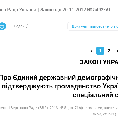
на Рада України
|
Закон
від
20.11.2012
№ 5492-VI
Редакції
Документ підготовлено в
1
2
ЗАКОН УКРА
Про Єдиний державний демографічн
підтверджують громадянство Україн
спеціальний 
омості Верховної Ради (ВВР), 2013, № 51, ст.716)( Із змінами, внесен
№ 24, ст.243 )