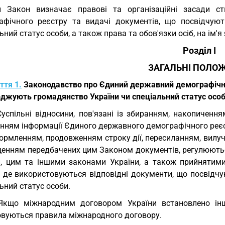
й Закон визначає правові та організаційні засади с
афічного реєстру та видачі документів, що посвідчую
ьний статус особи, а також права та обов'язки осіб, на ім'я
Розділ I
ЗАГАЛЬНІ ПОЛО
ття 1.
Законодавство про Єдиний державний демографічний
рджують громадянство України чи спеціальний статус осо
Суспільні відносини, пов'язані із збиранням, накопичення
нням інформації Єдиного державного демографічного реєст
ормленням, продовженням строку дії, пересиланням, вилу
щенням передбачених цим Законом документів, регулюют
и, цим та іншими законами України, а також прийнятим
, де використовуються відповідні документи, що посвідч
ьний статус особи.
Якщо міжнародним договором України встановлено інші
овуються правила міжнародного договору.