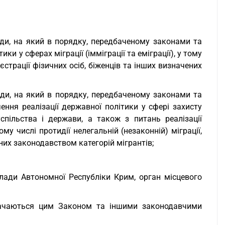
ади, на який в порядку, передбаченому законами та
и у сферах міграції (імміграції та еміграції), у тому
еєстрації фізичних осіб, біженців та інших визначених
ади, на який в порядку, передбаченому законами та
ння реалізації державної політики у сфері захисту
спільства і держави, а також з питань реалізації
тому числі протидії нелегальній (незаконній) міграції,
ених законодавством категорій мігрантів;
влади Автономної Республіки Крим, орган місцевого
значаються цим Законом та іншими законодавчими