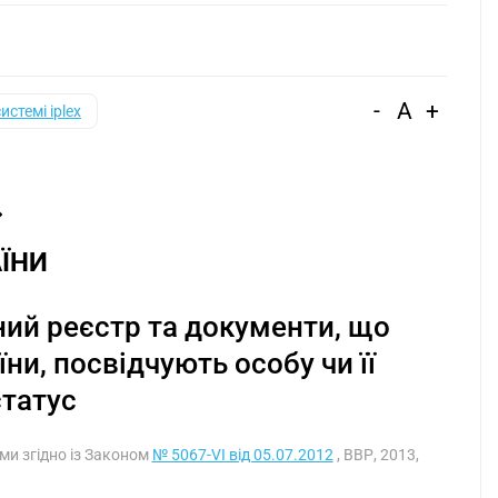
-
A
+
системі iplex
ЇНИ
ий реєстр та документи, що
и, посвідчують особу чи її
статус
ими згідно із Законом
№ 5067-VI від 05.07.2012
, ВВР, 2013,