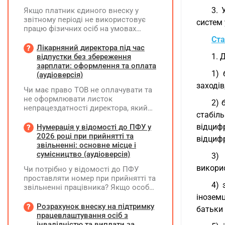
3. 
Якщо платник єдиного внеску у
звітному періоді не використовує
систем
працю фізичних осіб на умовах
трудового договору (контракту) або
Ста
на інших умовах, передбачених
Лікарняний директора під час
законодавством, Додаток Д1/
1. 
відпустки без збереження
Додаток ФІЗ-Д1 за відповідний
зарплати: оформлення та оплата
1) 
період не подається
(аудіоверсія)
заходів
Чи має право ТОВ не оплачувати та
не оформлювати листок
2) 
непрацездатності директора, який
стабіль
перебуває у відпустці без
збереження заробітної плати під час
відциф
Нумерація у відомості до ПФУ у
призупинення діяльності
2026 році при прийнятті та
відцифр
підприємства?
звільненні: основне місце і
сумісництво (аудіоверсія)
3) 
викорис
Чи потрібно у відомості до ПФУ
проставляти номер при прийнятті та
4) 
звільненні працівника? Якщо особа
одночасно працювала за основним
інозем
місцем роботи та за сумісництвом,
Розрахунок внеску на підтримку
батьки 
чи рахується це як два роботодавці?
працевлаштування осіб з
інвалідністю та виплати за