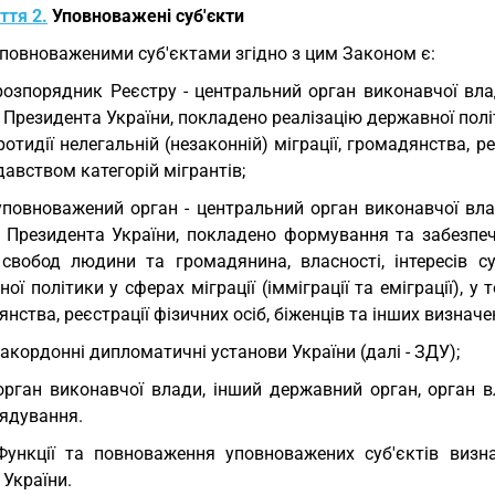
ття 2.
Уповноважені суб'єкти
Уповноваженими суб'єктами згідно з цим Законом є:
розпорядник Реєстру - центральний орган виконавчої вл
Президента України, покладено реалізацію державної політик
ротидії нелегальній (незаконній) міграції, громадянства, р
авством категорій мігрантів;
уповноважений орган - центральний орган виконавчої вл
 Президента України, покладено формування та забезпече
 свобод людини та громадянина, власності, інтересів су
ої політики у сферах міграції (імміграції та еміграції), у 
нства, реєстрації фізичних осіб, біженців та інших визнач
закордонні дипломатичні установи України (далі - ЗДУ);
орган виконавчої влади, інший державний орган, орган 
ядування.
Функції та повноваження уповноважених суб'єктів ви
України.