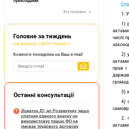
прикладами
Ста
Усі головні
1. 
1) 
актами 
Головне за тиждень
числі п
від редакції «Дебет-Кредит»
законод
2) 
Кожного понеділка на Ваш e-mail
актами
прав і
державн
громадя
3) 
Останні консультації
4) 
самовр
Додаток Д1 до Розрахунку, якщо
платник єдиного внеску не
2. 
використовує працю ФО на
актами 
умовах трудового договору