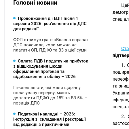
Головні новини
Це
демогр
Продовження дії ЕЦП після 1
спеціал
вересня 2026: розʼяснення від ДПС
для редакції
ФОП отримує грант «Власна справа»:
ДПС пояснила, коли можна не
Ста
платити ЄП, ПДФО та ВЗ з цієї суми
підтве
Сплата ПДВ і податку на прибуток
1. 
з відшкодування шкоди:
оформлення претензії та
пошире
відображення в обліку – 2026
переоф
та зни
Гіг-спеціалісти, які мали щорічну
оплачувану перерву, мають
Україн
доплатити ПДФО до 18% та ВЗ 5%, –
сферах
позиція ДПС
спеціал
Податкові накладні – 2026:
2. 
інструкція зі складання і реєстрації
застос
від редакції з практичними