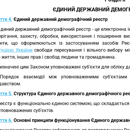
ЄДИНИЙ ДЕРЖАВНИЙ ДЕМОГ
ття 4.
Єдиний державний демографічний реєстр
Єдиний державний демографічний реєстр - це електронна 
ерігання, захисту, обробки, використання і поширення в
нти, що оформлюються із застосуванням засобів Реєс
туцією України
свободи пересування і вільного вибору мі
 життя, інших прав і свобод людини та громадянина.
Визначені цим Законом уповноважені суб'єкти для обліку дан
 Порядок взаємодії між уповноваженими суб'єктами
давством.
ття 5.
Структура Єдиного державного демографічного реє
Реєстр є функціонально єдиною системою, що складається 
уповноважених суб'єктів.
ття 6.
Основні принципи функціонування Єдиного державн