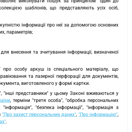
дозволяє виконувати пошук за принципом "один до
колекцією шаблонів, що представляють усіх осіб,
укупністю інформації про неї за допомогою основних
х, параметрів;
 для внесення та зчитування інформації, визначеної
ї про особу аркуш із спеціального матеріалу, що
равіювання та лазерної перфорації для документів,
окумента, виготовленого у формі картки.
ки", "інші представники" у цьому Законі вживаються у
раїни
, терміни "третя особа", "обробка персональних
 "інформація", "безпека інформації", "інформація з
и
"Про захист персональних даних"
,
"Про інформацію"
,
ах"
.