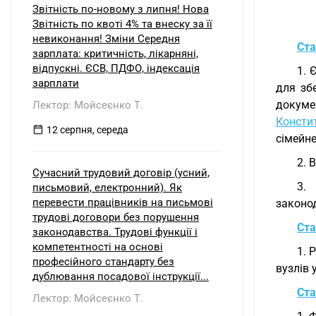
Звітність по-новому з липня! Нова
Звітність по квоті 4% та внеску за її
невиконання! Зміни Середня
Ста
зарплата: критичність, лікарняні,
відпускні. ЄСВ, ПДФО, індексація
1. 
зарплати
для зб
докуме
Лектор: Мойсеєнко Т.
Консти
12 серпня, середа
сімейне
2. 
Сучасний трудовий договір (усний,
3.
письмовий, електронний). Як
перевести працівників на письмові
законо
трудові договори без порушення
Ста
законодавства. Трудові функції і
компетентності на основі
1. 
професійного стандарту без
вузлів 
дублювання посадової інструкції...
Ста
Лектор: Мойсеєнко Т.