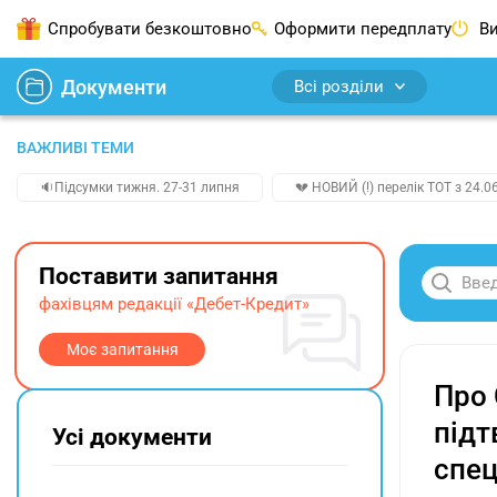
Спробувати безкоштовно
Оформити передплату
Ви
Документи
Всі розділи
ВАЖЛИВІ ТЕМИ
🔉Підсумки тижня. 27-31 липня
💔 НОВИЙ (!) перелік ТОТ з 24.06
Поставити запитання
фахівцям редакції «Дебет-Кредит»
Моє запитання
Про 
підт
Усі документи
спец