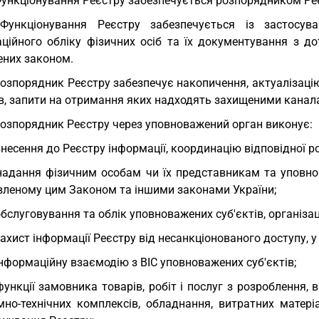
Функціонування Реєстру забезпечується розпорядником Ре
 Функціонування Реєстру забезпечується із застосув
аційного обліку фізичних осіб та їх документування з 
ених законом.
Розпорядник Реєстру забезпечує накопичення, актуалізацію
ів, запити на отримання яких надходять захищеними канала
Розпорядник Реєстру через уповноважений орган виконує:
внесення до Реєстру інформації, координацію відповідної р
надання фізичним особам чи їх представникам та уповно
вленому цим Законом та іншими законами України;
обслуговування та облік уповноважених суб'єктів, організа
захист інформації Реєстру від несанкціонованого доступу, у 
інформаційну взаємодію з ВІС уповноважених суб'єктів;
функції замовника товарів, робіт і послуг з розроблення,
мно-технічних комплексів, обладнання, витратних матері